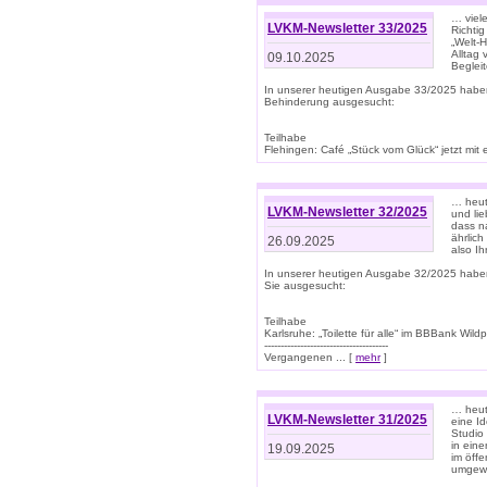
… viel
LVKM-Newsletter 33/2025
Richti
„Welt-
Alltag
09.10.2025
Beglei
In unserer heutigen Ausgabe 33/2025 habe
Behinderung ausgesucht:
Teilhabe
Flehingen: Café „Stück vom Glück“ jetzt mit ein
… heut
LVKM-Newsletter 32/2025
und lie
dass n
ährlich
26.09.2025
also Ih
In unserer heutigen Ausgabe 32/2025 habe
Sie ausgesucht:
Teilhabe
Karlsruhe: „Toilette für alle“ im BBBank Wildp
--------------------------------------
Vergangenen ... [
mehr
]
… heute
LVKM-Newsletter 31/2025
eine I
Studio
in ein
19.09.2025
im öff
umgew