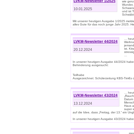
LVKM-Newsletter 1/2025
wie geru
Wunder, 
Schwanen
10.01.2025
und ist 
Schwäbi
Mit unserer heutigen Ausgabe 1/2025 meld
alles Gute für das noch junge Jahr 2025. H
… heute
LVKM-Newsletter 44/2024
Weihna
jemand
ist. K
20.12.2024
stress
…
In unserer heutigen Ausgabe 44/2024 habe
Behinderung ausgesucht:
Teilhabe
Ausgezeichnet: Schülerzeitung KBS-Tim€s de
… heute
LVKM-Newsletter 43/2024
„Rauch
Datum 
Mensch
13.12.2024
Haus au
super 
auf die Idee, dass „Freitag, der 13.“ ein Un
In unserer heutigen Ausgabe 43/2024 haben 
… „mor