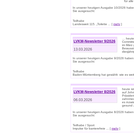
für all
In unserer heutigen Ausgabe 10/2026 habe
Sie ausgesucht:
Teilhabe
Landesweit 115. „Toilette ... [
mehr
]
… heute 
LVKM-Newsletter 9/2026
Committe
im März 
Bewussts
13.03.2026
diesjähr
In unserer heutigen Ausgabe 9/2026 haben
Sie ausgesucht:
Teilhabe
Baden-Württemberg hat gewählt: wie es weite
heute is
LVKM-Newsletter 8/2026
auf Joh
Präsiden
zahnmedi
06.03.2026
es inzwi
gesund z
In unserer heutigen Ausgabe 8/2026 haben
Sie ausgesucht:
Teilhabe / Sport
Impulse für barrierefreie ... [
mehr
]