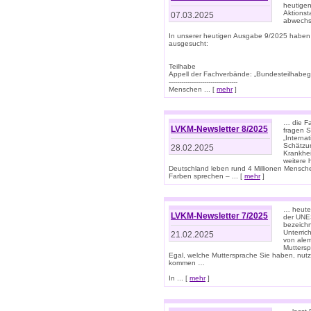
heutigen
Aktionst
07.03.2025
abwechs
In unserer heutigen Ausgabe 9/2025 haben
ausgesucht:
Teilhabe
Appell der Fachverbände: „Bundesteilhabeg
---------------------------------
Menschen ... [
mehr
]
… die Fa
LVKM-Newsletter 8/2025
fragen S
„Interna
Schätzun
28.02.2025
Krankhei
weitere 
Deutschland leben rund 4 Millionen Mensche
Farben sprechen – ... [
mehr
]
… heute 
LVKM-Newsletter 7/2025
der UNE
bezeichn
Unterric
21.02.2025
von alem
Muttersp
Egal, welche Muttersprache Sie haben, nutz
kommen …
In ... [
mehr
]