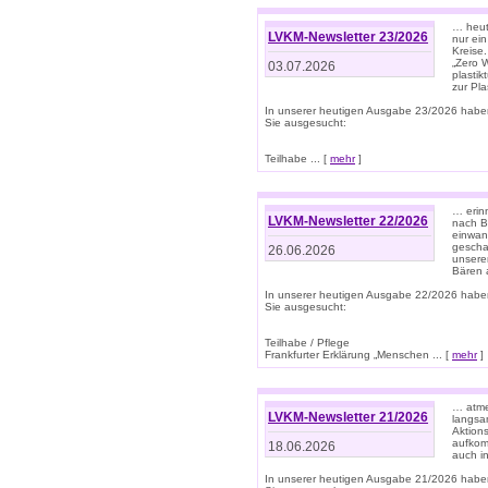
… heute
LVKM-Newsletter 23/2026
nur ein
Kreise
„Zero 
03.07.2026
plastik
zur Pla
In unserer heutigen Ausgabe 23/2026 habe
Sie ausgesucht:
Teilhabe ... [
mehr
]
… erin
LVKM-Newsletter 22/2026
nach B
einwan
gescha
26.06.2026
unsere
Bären a
In unserer heutigen Ausgabe 22/2026 habe
Sie ausgesucht:
Teilhabe / Pflege
Frankfurter Erklärung „Menschen ... [
mehr
]
… atme
LVKM-Newsletter 21/2026
langsa
Aktion
aufkom
18.06.2026
auch i
In unserer heutigen Ausgabe 21/2026 habe