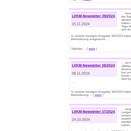
… heut
LVKM-Newsletter 39/2024
der Sa
werden
etwas 
15.11.2024
Tags de
sich d
In unserer heutigen Ausgabe 39/2024 habe
Behinderung ausgesucht ...
Teilhabe ... [
mehr
]
… ein 
LVKM-Newsletter 38/2024
„Weltpu
Gesine
hat und
08.11.2024
heute 
dem App
….
In unserer heutigen Ausgabe 38/2024 habe
Behinderung ... [
mehr
]
… verg
LVKM-Newsletter 37/2024
Langens
verwen
sowohl
24.10.2024
ziemlic
haben