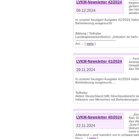
LVKM-Newsletter 42/2024
beginn
gestern
der Hof
06.12.2024
würden
In unserer heutigen Ausgabe 42/2024 habe
Behinderung ausgesucht:
Bildung / Teilhabe
Landespressekonferenz: „Inklusion ist mehr 
-------------------------------------------
Am ... [
mehr
]
… heute
LVKM-Newsletter 41/2024
Ameise
Umwelt
das Übe
29.11.2024
In unserer heutigen Ausgabe 41/2024 habe
Behinderung ausgesucht ...
Teilhabe
Aktion Deutschland hilft: Abschlussberic
Inklusion von Menschen mit Behinderungen (P
… „San
LVKM-Newsletter 40/2024
Klar, 
das die
„Gute-
22.11.2024
Geburt
hatte 
Adlershof – und natürlich nur in schwarz-w
Figur ... [
mehr
]