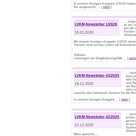
In unserer heutigen Ausgabe 2/2026 haben
Sie ausgesucht: ... [
mehr
]
… mögen 
LVKM-Newsletter 1/2026
ist der 
wer die 
Funden b
16.01.2026
Gewürze 
Mit unserer heutigen Ausgabe 1/2026 starte
Themen rund um das Leben mit Behinderun
Teilhabe
Leistungen der Eingliederungshilfe ... [
mehr
… heut
LVKM-Newsletter 43/2025
dass s
kein G
und Äp
19.12.2025
als Bau
aber sc
Lauscha das historische Zentrum für die He
In unserer heutigen Ausgabe ... [
mehr
]
… kenn
LVKM-Newsletter 42/2025
prüfen
gechec
ist am
12.12.2025
Spätest
Gästen 
Mikro sprechen ...