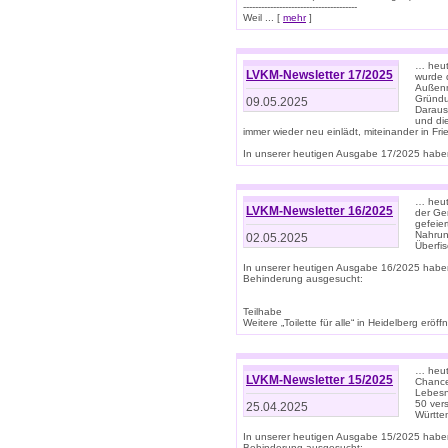
--------------------------------------
Weil ... [
mehr
]
… heut
LVKM-Newsletter 17/2025
wurde 
Außenm
Gründu
09.05.2025
Daraus
und di
immer wieder neu einlädt, miteinander in Fri
In unserer heutigen Ausgabe 17/2025 haben 
… heute
LVKM-Newsletter 16/2025
der Ge
gefeie
Nahrun
02.05.2025
Überfi
In unserer heutigen Ausgabe 16/2025 habe
Behinderung ausgesucht:
Teilhabe
Weitere „Toilette für alle“ in Heidelberg erö
… heute
LVKM-Newsletter 15/2025
Chance
Lebesn
50 ver
25.04.2025
Württem
In unserer heutigen Ausgabe 15/2025 habe
Behinderung ausgesucht: