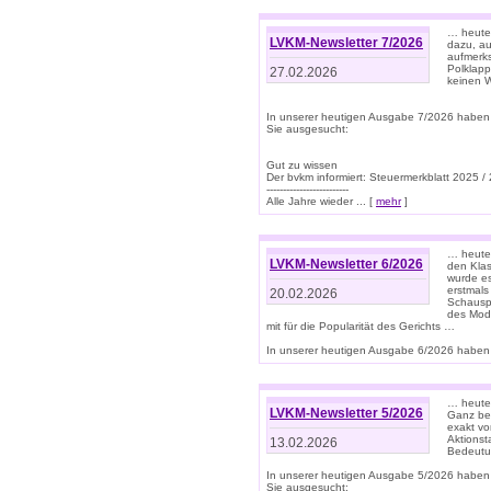
… heute 
LVKM-Newsletter 7/2026
dazu, au
aufmerks
Polklapp
27.02.2026
keinen W
In unserer heutigen Ausgabe 7/2026 haben
Sie ausgesucht:
Gut zu wissen
Der bvkm informiert: Steuermerkblatt 2025 /
-------------------------
Alle Jahre wieder ... [
mehr
]
… heute 
LVKM-Newsletter 6/2026
den Klas
wurde es
erstmals
20.02.2026
Schauspi
des Mode
mit für die Popularität des Gerichts …
In unserer heutigen Ausgabe 6/2026 haben 
… heute 
LVKM-Newsletter 5/2026
Ganz bew
exakt vo
Aktionst
13.02.2026
Bedeutun
In unserer heutigen Ausgabe 5/2026 haben
Sie ausgesucht: