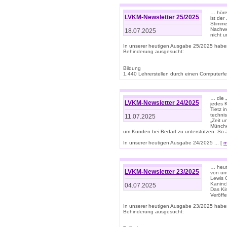
… höre
LVKM-Newsletter 25/2025
ist der
Stimme
Nachwe
18.07.2025
nicht 
In unserer heutigen Ausgabe 25/2025 habe
Behinderung ausgesucht:
Bildung
1.440 Lehrerstellen durch einen Computerfeh
… die 
LVKM-Newsletter 24/2025
jedes 
Tietz i
techni
11.07.2025
„Zeit 
Münche
um Kunden bei Bedarf zu unterstützen. So 
In unserer heutigen Ausgabe 24/2025 ... [
m
… heute
LVKM-Newsletter 23/2025
von uns
Lewis C
Kaninc
04.07.2025
Das Kin
Veröff
In unserer heutigen Ausgabe 23/2025 habe
Behinderung ausgesucht: