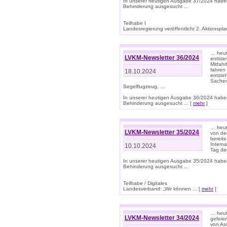
In unserer heutigen Ausgabe 37/2024 habe
Behinderung ausgesucht ...
Teilhabe I
Landesregierung veröffentlicht 2. Aktionsplan
… heute
LVKM-Newsletter 36/2024
entsta
Mitfah
fahren
18.10.2024
entste
Sachen
Segelflugzeug, …
In unserer heutigen Ausgabe 36/2024 habe
Behinderung ausgesucht ... [
mehr
]
… heute
LVKM-Newsletter 35/2024
von den
bereits
Interna
10.10.2024
Tag de
In unserer heutigen Ausgabe 35/2024 habe
Behinderung ausgesucht ...
Teilhabe / Digitales
Landesverband: „Wir können ... [
mehr
]
… heut
LVKM-Newsletter 34/2024
gefeier
von Ass