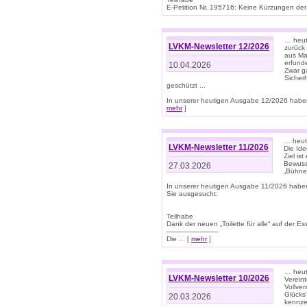
E-Petition Nr. 195716: Keine Kürzungen der E
… heute
LVKM-Newsletter 12/2026
zurück
aus Ma
erfund
10.04.2026
Zwar ga
Sicher
geschützt ...
In unserer heutigen Ausgabe 12/2026 haben
mehr
]
… heute
LVKM-Newsletter 11/2026
Die Ide
Ziel is
Bewuss
27.03.2026
„Bühne 
In unserer heutigen Ausgabe 11/2026 habe
Sie ausgesucht:
Teilhabe
Dank der neuen „Toilette für alle“ auf der Ess
-------------------------
Die ... [
mehr
]
… heute
LVKM-Newsletter 10/2026
Verein
Vollve
Glücks
20.03.2026
kennze