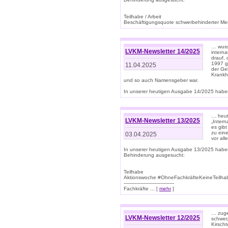
Teilhabe / Arbeit
Beschäftigungsquote schwerbehinderter Mens
… wuss
LVKM-Newsletter 14/2025
intern
drauf, 
1997 gi
11.04.2025
der Geb
Krankhe
und so auch Namensgeber war.
In unserer heutigen Ausgabe 14/2025 haben
… heut
LVKM-Newsletter 13/2025
„Intern
es gibt
zu eine
03.04.2025
vor all
In unserer heutigen Ausgabe 13/2025 habe
Behinderung ausgesucht:
Teilhabe
Aktionswoche #OhneFachkräfteKeineTeilh
---------------------------------
Fachkräfte ... [
mehr
]
… zuge
LVKM-Newsletter 12/2025
schwer
Kirscht