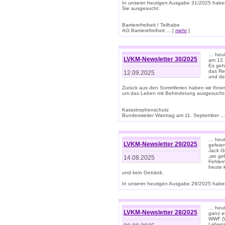
In unserer heutigen Ausgabe 31/2025 habe
Sie ausgesucht:
Barrierefreiheit / Teilhabe
AG Barrierefreiheit ... [
mehr
]
… heut
LVKM-Newsletter 30/2025
am 12.
Es geh
das Rec
12.09.2025
und de
Zurück aus den Sommferien haben wir Ihne
um das Leben mit Behinderung ausgesucht
Katastrophenschutz
Bundesweiter Warntag am 11. September ...
… heute
LVKM-Newsletter 29/2025
gefeie
Jack Gi
„wo ge
14.08.2025
Fehler
heute 
und kein Getränk.
In unserer heutigen Ausgabe 29/2025 haben
… heute
LVKM-Newsletter 28/2025
ganz e
WWF (W
Lebens