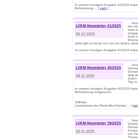
In unserer heutigen Ausgabe 42/2025 habe
Behinderung ... [
mehr
]
… heute
LVKM-Newsletter 41/2025
den Ver
dass et
engagie
05.12.2025
Auch u
Ehrena
dafür gibt es heute von uns ein dickes „dank
In unserer heutigen Ausgabe 41/2025 haben 
… heute
LVKM-Newsletter 40/2025
Informa
Gemein
tätig w
28.11.2025
Zeiten 
Tag zu
In unserer heutigen Ausgabe 40/2025 habe
Behinderung ausgesucht:
Teilhabe
Landratsamt des Rems-Murr-Kreises ... [
me
… heute
LVKM-Newsletter 39/2025
Verein
Fernse
Kommun
20.11.2025
von Fe
Themen 