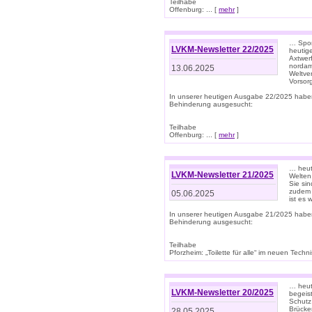
Teilhabe
Offenburg: ... [
mehr
]
… Spor
LVKM-Newsletter 22/2025
heutig
Axtwer
nordame
13.06.2025
Weltve
Vorsor
In unserer heutigen Ausgabe 22/2025 habe
Behinderung ausgesucht:
Teilhabe
Offenburg: ... [
mehr
]
… heute
LVKM-Newsletter 21/2025
Welten
Sie sin
zudem 
05.06.2025
ist es 
In unserer heutigen Ausgabe 21/2025 habe
Behinderung ausgesucht:
Teilhabe
Pforzheim: „Toilette für alle“ im neuen Techni
… heute
LVKM-Newsletter 20/2025
begeis
Schutz
Brücken
28.05.2025