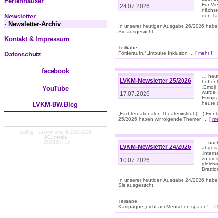
Ferienhäuser
Für Vi
24.07.2026
nächst
Newsletter
den T
· Newsletter-Archiv
In unserer heutigen Ausgabe 26/2026 habe
Sie ausgesucht:
Kontakt & Impressum
Teilhabe
Förderaufruf „Impulse Inklusion ... [
mehr
]
Datenschutz
facebook
… heut
LVKM-Newsletter 25/2026
hoffent
„Emoji“
You
Tube
wurde?
17.07.2026
Emojis 
heute 
LVKM-BW.Blog
„Fachternationalen Theaterinstitut (ITI) Fi
25/2026 haben wir folgende Themen ... [
me
coding + custom cms © 2002-2026
AD1 media
· 2628168 | 19
… nach
LVKM-Newsletter 24/2026
abgesag
„intern
zu dies
10.07.2026
gleich
Brattio
In unserer heutigen Ausgabe 24/2026 habe
Sie ausgesucht:
Teilhabe
Kampagne „nicht am Menschen sparen“ – Un