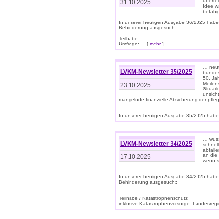
überre
31.10.2025
Idee w
befähi
In unserer heutigen Ausgabe 36/2025 habe
Behinderung ausgesucht:
Teilhabe
Umfrage: ... [
mehr
]
… heute
LVKM-Newsletter 35/2025
bundesw
50. Jah
Meilen
23.10.2025
Situati
unsicht
mangelnde finanzielle Absicherung der pfleg
In unserer heutigen Ausgabe 35/2025 haben
… wuss
LVKM-Newsletter 34/2025
schnel
abfalle
an die 
17.10.2025
wenn s
In unserer heutigen Ausgabe 34/2025 habe
Behinderung ausgesucht:
Teilhabe / Katastrophenschutz
inklusive Katastrophenvorsorge: Landesregie