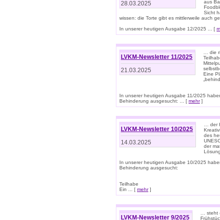
aus Ba
28.03.2025
Foodbl
Sicht h
wissen: die Torte gibt es mittlerweile auch g
In unserer heutigen Ausgabe 12/2025 ... [
m
… die r
LVKM-Newsletter 11/2025
Teilha
Mittelp
selbstb
21.03.2025
Eine Pl
„behind
In unserer heutigen Ausgabe 11/2025 habe
Behinderung ausgesucht: ... [
mehr
]
… der 
LVKM-Newsletter 10/2025
Kreati
des heu
UNESCO 
14.03.2025
der ma
Lösung
In unserer heutigen Ausgabe 10/2025 habe
Behinderung ausgesucht:
Teilhabe
Ein ... [
mehr
]
… steht 
LVKM-Newsletter 9/2025
Frühstüc