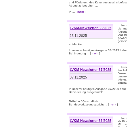
und Förderung des Kulturaustauschs befasse
Abend zu begehen ...
In ... [
mehr
]
… heut
LVKM-Newsletter 38/2025
die In
Aktions
Diabet
13.11.2025
gewählt
gemein
entdeckte.
In unserer heutigen Ausgabe 38/2025 habe
Behinderung ... [
mehr
]
… kenne
LVKM-Newsletter 37/2025
Zur Au
Dieser 
umarme
07.11.2025
tröste
entspa
In unserer heutigen Ausgabe 37/2025 habe
Behinderung ausgesucht:
Teilhabe / Gesundheit
Bundesverfassungsgericht ... [
mehr
]
… heute
LVKM-Newsletter 36/2025
als Kin
Münzen