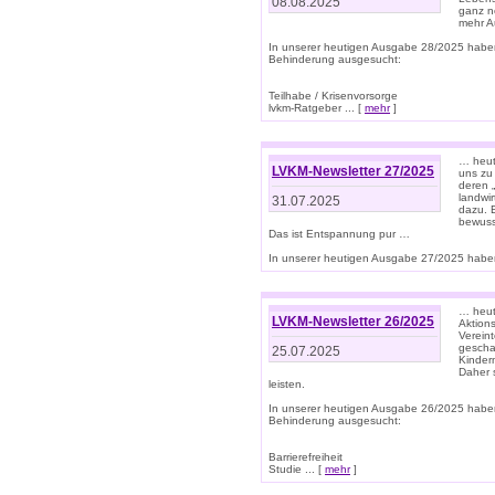
08.08.2025
ganz n
mehr A
In unserer heutigen Ausgabe 28/2025 habe
Behinderung ausgesucht:
Teilhabe / Krisenvorsorge
lvkm-Ratgeber ... [
mehr
]
… heut
LVKM-Newsletter 27/2025
uns zu
deren „
landwi
31.07.2025
dazu. E
bewusst
Das ist Entspannung pur …
In unserer heutigen Ausgabe 27/2025 haben
… heute
LVKM-Newsletter 26/2025
Aktion
Verein
gescha
25.07.2025
Kinder
Daher s
leisten.
In unserer heutigen Ausgabe 26/2025 habe
Behinderung ausgesucht:
Barrierefreiheit
Studie ... [
mehr
]