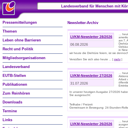
Landesverband für Menschen mit Kör
Pressemitteilungen
Newsletter-Archiv
Themen
… heute
LVKM-Newsletter 28/2026
amerik
Leben ohne Barrieren
am 7. 
Drehtür
06.08.2026
Gebäud
Recht und Politik
in New
wir heute die Drehtüre feiern, ist sie dennoch
Mitgliedsorganisationen
Versüßen Sie sich also heute ... [
mehr
]
Landesverband
… heut
EUTB-Stellen
LVKM-Newsletter 27/2026
Aktions
Arbeit
öffentl
31.07.2026
Publikationen
Ertrin
In unserer heutigen Ausgabe 27/2026 habe
Zum Reinhören
Sie ausgesucht:
Downloads
Teilhabe / Freizeit
Gemeinsam in Bewegung: 24-Stunden-Rollstu
Termine
Links
… heut
LVKM-Newsletter 26/2026
ausgere
aber s