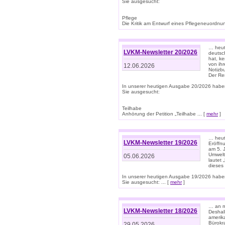
Sie ausgesucht:
Pflege
Die Kritik am Entwurf eines Pflegeneuordnung
… heute
LVKM-Newsletter 20/2026
deutsch
hat, k
von ih
12.06.2026
Notizb
Der Re
In unserer heutigen Ausgabe 20/2026 habe
Sie ausgesucht:
Teilhabe
Anhörung der Petition „Teilhabe ... [
mehr
]
… heute
LVKM-Newsletter 19/2026
Eröffn
am 5. 
Umwelt“
05.06.2026
lautet
dieses
In unserer heutigen Ausgabe 19/2026 habe
Sie ausgesucht: ... [
mehr
]
… an m
LVKM-Newsletter 18/2026
Deshal
amerik
Bürokra
29.05.2026