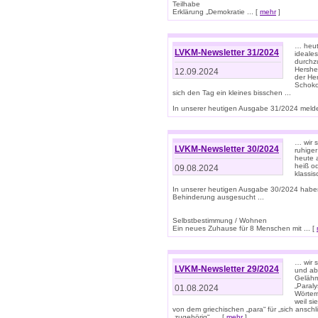
Teilhabe
Erklärung „Demokratie ... [
mehr
]
… heute
LVKM-Newsletter 31/2024
ideale
durchzu
Hershe
12.09.2024
der He
Schoko
sich den Tag ein kleines bisschen ...
In unserer heutigen Ausgabe 31/2024 melde
… wir 
LVKM-Newsletter 30/2024
ruhige
heute 
heiß od
09.08.2024
klassi
In unserer heutigen Ausgabe 30/2024 habe
Behinderung ausgesucht ...
Selbstbestimmung / Wohnen
Ein neues Zuhause für 8 Menschen mit ... [
… wir s
LVKM-Newsletter 29/2024
und ab 
Gelähm
„Paral
01.08.2024
Wörtern
weil si
von dem griechischen „para“ für „sich anschl
„zugehörig“, ... [
mehr
]