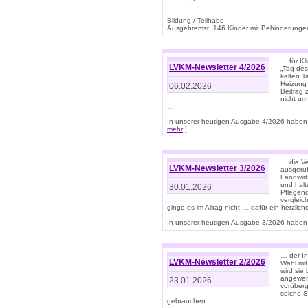
Bildung / Teilhabe
Ausgebremst: 146 Kinder mit Behinderungen
… für Kl
LVKM-Newsletter 4/2026
„Tag des
kalten T
Heizung 
06.02.2026
Beitrag 
nicht um
…
In unserer heutigen Ausgabe 4/2026 haben 
mehr
]
… die Ve
LVKM-Newsletter 3/2026
ausgeruf
Landwirt
und halt
30.01.2026
Pflegend
vergleic
ginge es im Alltag nicht … dafür ein herzlich
In unserer heutigen Ausgabe 3/2026 haben 
… der In
LVKM-Newsletter 2/2026
Wahl mit
wird si
angewend
23.01.2026
vorüberg
solche S
gebrauchen ...