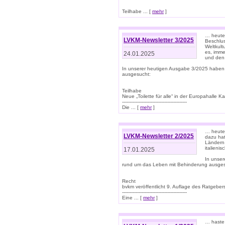
Teilhabe ... [
mehr
]
… heute 
LVKM-Newsletter 3/2025
Beschlu
Weltkult
es, imme
24.01.2025
und den 
In unserer heutigen Ausgabe 3/2025 haben
ausgesucht:
Teilhabe
Neue „Toilette für alle“ in der Europahalle Ka
-------------------------------------------
Die ... [
mehr
]
… heute 
LVKM-Newsletter 2/2025
dazu hat
Ländern 
italieni
17.01.2025
In unse
rund um das Leben mit Behinderung ausges
Recht
bvkm veröffentlicht 9. Auflage des Ratgeb
-------------------------------------------
Eine ... [
mehr
]
… haste 