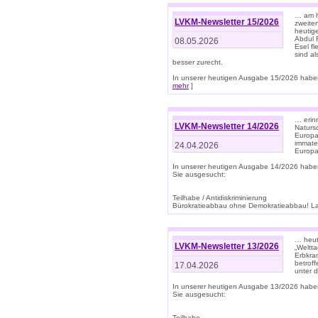
… am h
LVKM-Newsletter 15/2026
zweite
heutige
Abdul R
08.05.2026
Esel f
sind a
besser zurecht.
In unserer heutigen Ausgabe 15/2026 haben
mehr
]
… erin
LVKM-Newsletter 14/2026
Natursc
Europa
immate
24.04.2026
Europa
In unserer heutigen Ausgabe 14/2026 habe
Sie ausgesucht:
Teilhabe / Antidiskriminierung
Bürokratieabbau ohne Demokratieabbau! Land
… heut
LVKM-Newsletter 13/2026
„Weltta
Erbkran
betroff
17.04.2026
unter d
In unserer heutigen Ausgabe 13/2026 habe
Sie ausgesucht:
Teilhabe