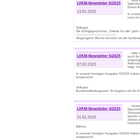
… lasst 
LVKM-Newsletter 6/2025
Valentin
Einem B
13.02.2025
In unse
rund um
Teilhabe
Die Erfolgsgeschichte „Toilette für alle“ geht
-------------------------------------------
Vergangene Woche konnten wir die landeswe
… bitte 
LVKM-Newsletter 5/2025
auch für
angezoge
Aktionst
07.02.2025
trägt, h
In unserer heutigen Ausgabe 5/2025 haben
ausgesucht:
Teilhabe
Bundesteilhabegesetz: Es beginnt mit der Erm
… heute 
LVKM-Newsletter 4/2025
Natursch
Zebraart
werden d
31.01.2025
Zebras s
Untersch
Mähne.
In unserer heutigen Ausgabe 4/2025 haben
ausgesucht: