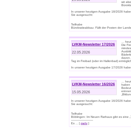
wir als
Bürok
In unserer heutigen Ausgabe 18/2026 habe
Sie ausgesucht:
Teilhabe
Bürokratieabbau: Fällt der Posten der Land
… heut
LVKM-Newsletter 17/2026
Die Fr
mindes
Ausbild
22.05.2026
Bäderbe
davon.
Tag im Freibad (oder im Hallenbad) ermöglic
In unserer heutigen Ausgabe 17/2026 haben
… heute
LVKM-Newsletter 16/2026
haben 
Bedeut
erinner
15.05.2026
„Bildun
In unserer heutigen Ausgabe 16/2026 habe
Sie ausgesucht:
Teilhabe
Böblingen: Im Neuen Rathaus gibt es eine „Toi
-------------------------
Es ... [
mehr
]