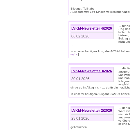
Bildung / Teilhabe
Ausgebremst: 146 Kinder mit Behinderungen
… für Kl
LVKM-Newsletter 4/2026
„Tag des
kalten T
Heizung 
06.02.2026
Beitrag 
nicht um
…
In unserer heutigen Ausgabe 4/2026 haben 
mehr
]
… die Ve
LVKM-Newsletter 3/2026
ausgeruf
Landwirt
und halt
30.01.2026
Pflegend
vergleic
ginge es im Alltag nicht … dafür ein herzlich
In unserer heutigen Ausgabe 3/2026 haben 
… der In
LVKM-Newsletter 2/2026
Wahl mit
wird si
angewend
23.01.2026
vorüberg
solche S
gebrauchen ...