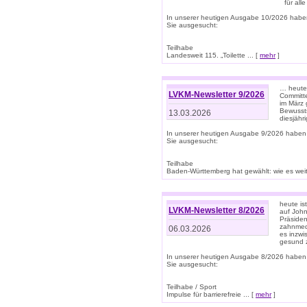
für all
In unserer heutigen Ausgabe 10/2026 habe
Sie ausgesucht:
Teilhabe
Landesweit 115. „Toilette ... [
mehr
]
… heute 
LVKM-Newsletter 9/2026
Committe
im März 
Bewussts
13.03.2026
diesjähr
In unserer heutigen Ausgabe 9/2026 haben
Sie ausgesucht:
Teilhabe
Baden-Württemberg hat gewählt: wie es weite
heute is
LVKM-Newsletter 8/2026
auf Joh
Präsiden
zahnmedi
06.03.2026
es inzwi
gesund z
In unserer heutigen Ausgabe 8/2026 haben
Sie ausgesucht:
Teilhabe / Sport
Impulse für barrierefreie ... [
mehr
]