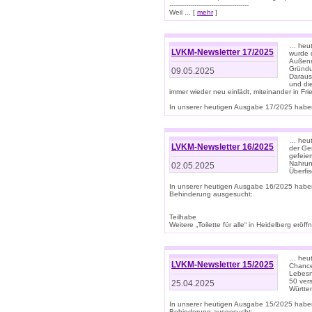
--------------------------------------
Weil ... [
mehr
]
… heut
LVKM-Newsletter 17/2025
wurde 
Außenm
Gründu
09.05.2025
Daraus
und di
immer wieder neu einlädt, miteinander in Fri
In unserer heutigen Ausgabe 17/2025 haben 
… heute
LVKM-Newsletter 16/2025
der Ge
gefeie
Nahrun
02.05.2025
Überfi
In unserer heutigen Ausgabe 16/2025 habe
Behinderung ausgesucht:
Teilhabe
Weitere „Toilette für alle“ in Heidelberg erö
… heute
LVKM-Newsletter 15/2025
Chance
Lebesn
50 ver
25.04.2025
Württem
In unserer heutigen Ausgabe 15/2025 habe
Behinderung ausgesucht: