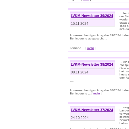
… heut
LVKM-Newsletter 39/2024
der Sa
werden
etwas 
15.11.2024
Tags de
sich d
In unserer heutigen Ausgabe 39/2024 habe
Behinderung ausgesucht ...
Teilhabe ... [
mehr
]
… ein 
LVKM-Newsletter 38/2024
„Weltpu
Gesine
hat und
08.11.2024
heute 
dem App
….
In unserer heutigen Ausgabe 38/2024 habe
Behinderung ... [
mehr
]
… verg
LVKM-Newsletter 37/2024
Langens
verwen
sowohl
24.10.2024
ziemlic
haben