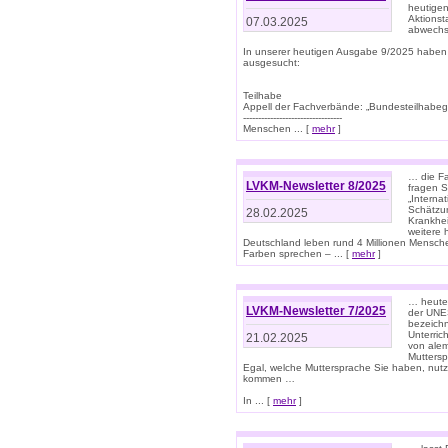
heutigen
Aktionst
07.03.2025
abwechs
In unserer heutigen Ausgabe 9/2025 haben
ausgesucht:
Teilhabe
Appell der Fachverbände: „Bundesteilhabeg
---------------------------------
Menschen ... [
mehr
]
… die Fa
LVKM-Newsletter 8/2025
fragen S
„Interna
Schätzun
28.02.2025
Krankhei
weitere 
Deutschland leben rund 4 Millionen Mensche
Farben sprechen – ... [
mehr
]
… heute 
LVKM-Newsletter 7/2025
der UNE
bezeichn
Unterric
21.02.2025
von alem
Muttersp
Egal, welche Muttersprache Sie haben, nutz
kommen …
In ... [
mehr
]