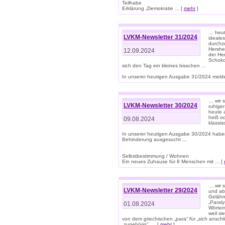
Teilhabe
Erklärung „Demokratie ... [
mehr
]
… heute
LVKM-Newsletter 31/2024
ideale
durchzu
Hershe
12.09.2024
der He
Schoko
sich den Tag ein kleines bisschen ...
In unserer heutigen Ausgabe 31/2024 melde
… wir 
LVKM-Newsletter 30/2024
ruhige
heute 
heiß od
09.08.2024
klassi
In unserer heutigen Ausgabe 30/2024 habe
Behinderung ausgesucht ...
Selbstbestimmung / Wohnen
Ein neues Zuhause für 8 Menschen mit ... [
… wir s
LVKM-Newsletter 29/2024
und ab 
Gelähm
„Paral
01.08.2024
Wörtern
weil si
von dem griechischen „para“ für „sich anschl
„zugehörig“, ... [
mehr
]