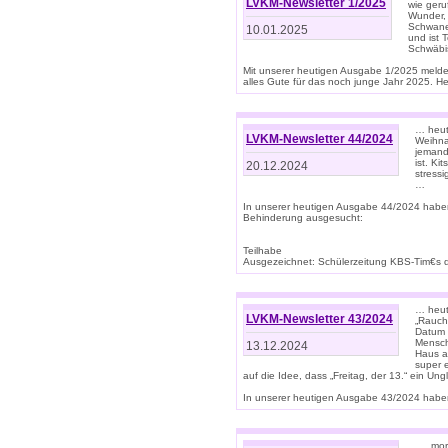
LVKM-Newsletter 1/2025
wie geru
Wunder, 
Schwanen
10.01.2025
und ist 
Schwäbi
Mit unserer heutigen Ausgabe 1/2025 meld
alles Gute für das noch junge Jahr 2025. H
… heute
LVKM-Newsletter 44/2024
Weihna
jemand
ist. K
20.12.2024
stress
…
In unserer heutigen Ausgabe 44/2024 habe
Behinderung ausgesucht:
Teilhabe
Ausgezeichnet: Schülerzeitung KBS-Tim€s de
… heute
LVKM-Newsletter 43/2024
„Rauch
Datum 
Mensch
13.12.2024
Haus au
super 
auf die Idee, dass „Freitag, der 13.“ ein Un
In unserer heutigen Ausgabe 43/2024 haben 
… „mor