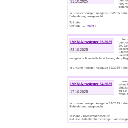
überre
31.10.2025
Idee w
befähi
In unserer heutigen Ausgabe 36/2025 habe
Behinderung ausgesucht:
Teilhabe
Umfrage: ... [
mehr
]
… heute
LVKM-Newsletter 35/2025
bundesw
50. Jah
Meilen
23.10.2025
Situati
unsicht
mangelnde finanzielle Absicherung der pfleg
In unserer heutigen Ausgabe 35/2025 haben
… wuss
LVKM-Newsletter 34/2025
schnel
abfalle
an die 
17.10.2025
wenn s
In unserer heutigen Ausgabe 34/2025 habe
Behinderung ausgesucht:
Teilhabe / Katastrophenschutz
inklusive Katastrophenvorsorge: Landesregie