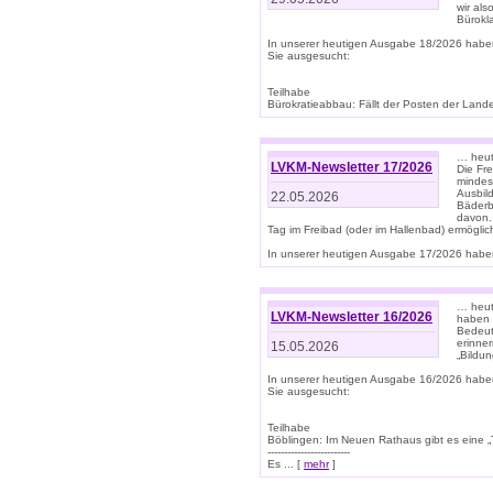
wir als
Bürok
In unserer heutigen Ausgabe 18/2026 habe
Sie ausgesucht:
Teilhabe
Bürokratieabbau: Fällt der Posten der Land
… heut
LVKM-Newsletter 17/2026
Die Fr
mindes
Ausbild
22.05.2026
Bäderbe
davon.
Tag im Freibad (oder im Hallenbad) ermöglic
In unserer heutigen Ausgabe 17/2026 haben
… heute
LVKM-Newsletter 16/2026
haben 
Bedeut
erinner
15.05.2026
„Bildun
In unserer heutigen Ausgabe 16/2026 habe
Sie ausgesucht:
Teilhabe
Böblingen: Im Neuen Rathaus gibt es eine „Toi
-------------------------
Es ... [
mehr
]