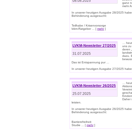
08.08.2025
ganz n
mehr A
In unserer heutigen Ausgabe 28/2025 habe
Behinderung ausgesucht:
Teilhabe / Krisenvorsorge
lvkm-Ratgeber ... [
mehr
]
… heut
LVKM-Newsletter 27/2025
uns zu
deren „
landwi
31.07.2025
dazu. E
bewusst
Das ist Entspannung pur …
In unserer heutigen Ausgabe 27/2025 haben
… heute
LVKM-Newsletter 26/2025
Aktion
Verein
gescha
25.07.2025
Kinder
Daher s
leisten.
In unserer heutigen Ausgabe 26/2025 habe
Behinderung ausgesucht:
Barrierefreiheit
Studie ... [
mehr
]