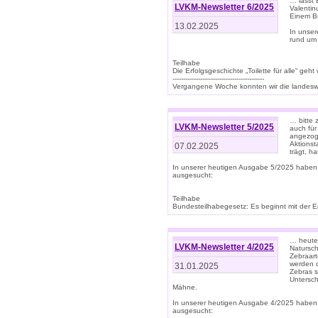
… lasst 
LVKM-Newsletter 6/2025
Valentin
Einem B
13.02.2025
In unse
rund um
Teilhabe
Die Erfolgsgeschichte „Toilette für alle“ geht
-------------------------------------------
Vergangene Woche konnten wir die landeswe
… bitte 
LVKM-Newsletter 5/2025
auch für
angezoge
Aktionst
07.02.2025
trägt, h
In unserer heutigen Ausgabe 5/2025 haben
ausgesucht:
Teilhabe
Bundesteilhabegesetz: Es beginnt mit der Erm
… heute 
LVKM-Newsletter 4/2025
Natursch
Zebraart
werden d
31.01.2025
Zebras s
Untersch
Mähne.
In unserer heutigen Ausgabe 4/2025 haben
ausgesucht: