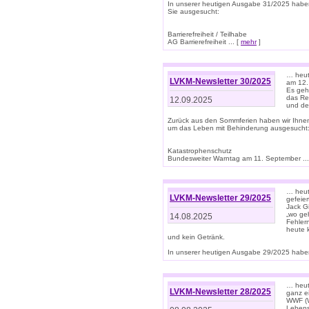
In unserer heutigen Ausgabe 31/2025 habe
Sie ausgesucht:
Barrierefreiheit / Teilhabe
AG Barrierefreiheit ... [
mehr
]
… heut
LVKM-Newsletter 30/2025
am 12.
Es geh
das Rec
12.09.2025
und de
Zurück aus den Sommferien haben wir Ihne
um das Leben mit Behinderung ausgesucht
Katastrophenschutz
Bundesweiter Warntag am 11. September ...
… heute
LVKM-Newsletter 29/2025
gefeie
Jack Gi
„wo ge
14.08.2025
Fehler
heute 
und kein Getränk.
In unserer heutigen Ausgabe 29/2025 haben
… heute
LVKM-Newsletter 28/2025
ganz e
WWF (W
Lebens