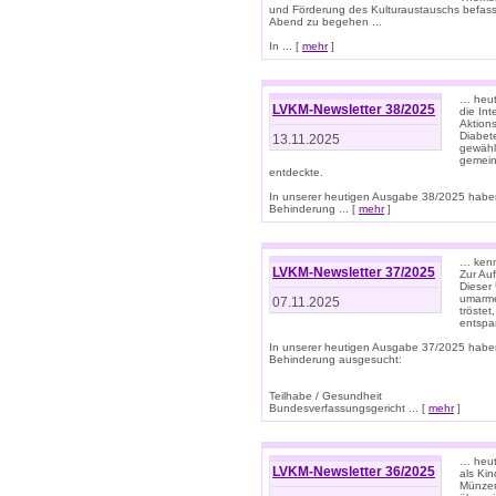
und Förderung des Kulturaustauschs befasse
Abend zu begehen ...
In ... [
mehr
]
… heut
LVKM-Newsletter 38/2025
die In
Aktions
Diabet
13.11.2025
gewählt
gemein
entdeckte.
In unserer heutigen Ausgabe 38/2025 habe
Behinderung ... [
mehr
]
… kenne
LVKM-Newsletter 37/2025
Zur Au
Dieser 
umarme
07.11.2025
tröste
entspa
In unserer heutigen Ausgabe 37/2025 habe
Behinderung ausgesucht:
Teilhabe / Gesundheit
Bundesverfassungsgericht ... [
mehr
]
… heute
LVKM-Newsletter 36/2025
als Kin
Münzen