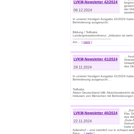
LVKM-Newsletter 42/2024
beginn
gestern
der Hof
06.12.2024
würden
In unserer heutigen Ausgabe 42/2024 habe
Behinderung ausgesucht:
Bildung / Teilhabe
Landespressekonferenz: „Inklusion ist mehr 
-------------------------------------------
Am ... [
mehr
]
… heute
LVKM-Newsletter 41/2024
Ameise
Umwelt
das Übe
29.11.2024
In unserer heutigen Ausgabe 41/2024 habe
Behinderung ausgesucht ...
Teilhabe
Aktion Deutschland hilft: Abschlussberic
Inklusion von Menschen mit Behinderungen (P
… „San
LVKM-Newsletter 40/2024
Klar, 
das die
„Gute-
22.11.2024
Geburt
hatte 
Adlershof – und natürlich nur in schwarz-w
Figur ... [
mehr
]