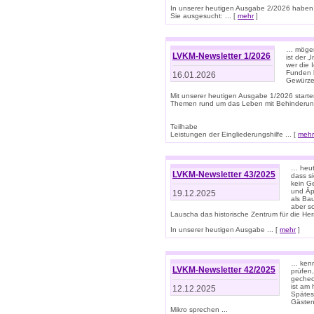
In unserer heutigen Ausgabe 2/2026 haben
Sie ausgesucht: ... [
mehr
]
… mögen 
LVKM-Newsletter 1/2026
ist der 
wer die 
Funden b
16.01.2026
Gewürze 
Mit unserer heutigen Ausgabe 1/2026 starte
Themen rund um das Leben mit Behinderun
Teilhabe
Leistungen der Eingliederungshilfe ... [
mehr
… heut
LVKM-Newsletter 43/2025
dass s
kein G
und Äp
19.12.2025
als Bau
aber sc
Lauscha das historische Zentrum für die He
In unserer heutigen Ausgabe ... [
mehr
]
… kenn
LVKM-Newsletter 42/2025
prüfen
gechec
ist am
12.12.2025
Spätest
Gästen 
Mikro sprechen ...