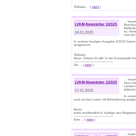
Teilhabe ... [
mehr
]
… heute 
LVKM-Newsletter 3/2025
Beschlu
Weltkult
es, imme
24.01.2025
und den 
In unserer heutigen Ausgabe 3/2025 haben
ausgesucht:
Teilhabe
Neue „Toilette für alle“ in der Europahalle Ka
-------------------------------------------
Die ... [
mehr
]
… heute 
LVKM-Newsletter 2/2025
dazu hat
Ländern 
italieni
17.01.2025
In unse
rund um das Leben mit Behinderung ausges
Recht
bvkm veröffentlicht 9. Auflage des Ratgeb
-------------------------------------------
Eine ... [
mehr
]
… haste 