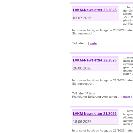
… heute
LVKM-Newsletter 23/2026
nur ein
Kreise
„Zero 
03.07.2026
plastik
zur Pla
In unserer heutigen Ausgabe 23/2026 habe
Sie ausgesucht:
Teilhabe ... [
mehr
]
… erin
LVKM-Newsletter 22/2026
nach B
einwan
gescha
26.06.2026
unsere
Bären a
In unserer heutigen Ausgabe 22/2026 habe
Sie ausgesucht:
Teilhabe / Pflege
Frankfurter Erklärung „Menschen ... [
mehr
]
… atme
LVKM-Newsletter 21/2026
langsa
Aktion
aufkom
18.06.2026
auch i
In unserer heutigen Ausgabe 21/2026 habe