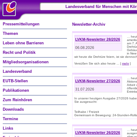
Landesverband für Menschen mit Kör
Pressemitteilungen
Newsletter-Archiv
Themen
… heute
LVKM-Newsletter 28/2026
amerik
Leben ohne Barrieren
am 7. 
Drehtür
06.08.2026
Gebäud
Recht und Politik
in New
wir heute die Drehtüre feiern, ist sie dennoch
Mitgliedsorganisationen
Versüßen Sie sich also heute ... [
mehr
]
Landesverband
… heut
EUTB-Stellen
LVKM-Newsletter 27/2026
Aktions
Arbeit
öffentl
31.07.2026
Publikationen
Ertrin
In unserer heutigen Ausgabe 27/2026 habe
Zum Reinhören
Sie ausgesucht:
Downloads
Teilhabe / Freizeit
Gemeinsam in Bewegung: 24-Stunden-Rollstu
Termine
Links
… heut
LVKM-Newsletter 26/2026
ausgere
aber s