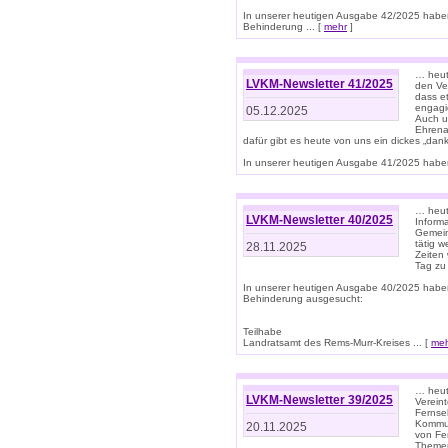
In unserer heutigen Ausgabe 42/2025 habe
Behinderung ... [
mehr
]
… heute
LVKM-Newsletter 41/2025
den Ver
dass et
engagie
05.12.2025
Auch u
Ehrena
dafür gibt es heute von uns ein dickes „dank
In unserer heutigen Ausgabe 41/2025 haben 
… heute
LVKM-Newsletter 40/2025
Informa
Gemein
tätig w
28.11.2025
Zeiten 
Tag zu
In unserer heutigen Ausgabe 40/2025 habe
Behinderung ausgesucht:
Teilhabe
Landratsamt des Rems-Murr-Kreises ... [
me
… heute
LVKM-Newsletter 39/2025
Verein
Fernse
Kommun
20.11.2025
von Fe
Themen 