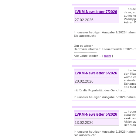
… heute 
LVKM-Newsletter 7/2026
dazu, au
aufmerks
Polklapp
27.02.2026
keinen W
In unserer heutigen Ausgabe 7/2026 haben
Sie ausgesucht:
Gut zu wissen
Der bvkm informiert: Steuermerkblatt 2025 /
-------------------------
Alle Jahre wieder ... [
mehr
]
… heute 
LVKM-Newsletter 6/2026
den Klas
wurde es
erstmals
20.02.2026
Schauspi
des Mode
mit für die Popularität des Gerichts …
In unserer heutigen Ausgabe 6/2026 haben 
… heute 
LVKM-Newsletter 5/2026
Ganz bew
exakt vo
Aktionst
13.02.2026
Bedeutun
In unserer heutigen Ausgabe 5/2026 haben
Sie ausgesucht: