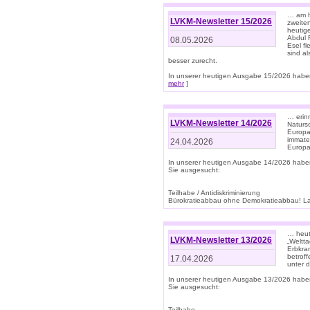
… am h
LVKM-Newsletter 15/2026
zweite
heutige
Abdul R
08.05.2026
Esel f
sind a
besser zurecht.
In unserer heutigen Ausgabe 15/2026 haben
mehr
]
… erin
LVKM-Newsletter 14/2026
Natursc
Europa
immate
24.04.2026
Europa
In unserer heutigen Ausgabe 14/2026 habe
Sie ausgesucht:
Teilhabe / Antidiskriminierung
Bürokratieabbau ohne Demokratieabbau! Land
… heut
LVKM-Newsletter 13/2026
„Weltta
Erbkran
betroff
17.04.2026
unter d
In unserer heutigen Ausgabe 13/2026 habe
Sie ausgesucht:
Teilhabe