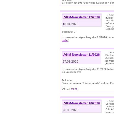
E-Petition Nr. 195716: Keine Kürzungen der E
… heute
LVKM-Newsletter 12/2026
zurück
aus Ma
erfund
10.04.2026
Zwar ga
Sicher
geschützt ...
In unserer heutigen Ausgabe 12/2026 haben
mehr
]
… heute
LVKM-Newsletter 11/2026
Die Ide
Ziel is
Bewuss
27.03.2026
„Bühne 
In unserer heutigen Ausgabe 11/2026 habe
Sie ausgesucht:
Teilhabe
Dank der neuen „Toilette für alle“ auf der Ess
-------------------------
Die ... [
mehr
]
… heute
LVKM-Newsletter 10/2026
Verein
Vollve
Glücks
20.03.2026
kennze