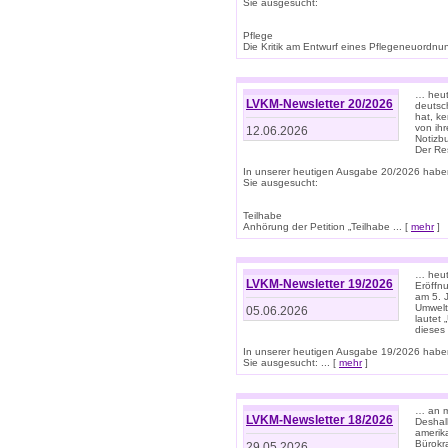
Sie ausgesucht:
Pflege
Die Kritik am Entwurf eines Pflegeneuordnung
… heute
LVKM-Newsletter 20/2026
deutsch
hat, k
von ih
12.06.2026
Notizb
Der Re
In unserer heutigen Ausgabe 20/2026 habe
Sie ausgesucht:
Teilhabe
Anhörung der Petition „Teilhabe ... [
mehr
]
… heute
LVKM-Newsletter 19/2026
Eröffn
am 5. 
Umwelt“
05.06.2026
lautet
dieses
In unserer heutigen Ausgabe 19/2026 habe
Sie ausgesucht: ... [
mehr
]
… an m
LVKM-Newsletter 18/2026
Deshal
amerik
Bürokra
29.05.2026