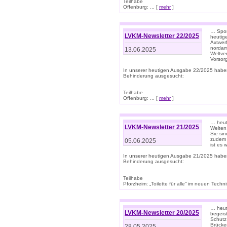
Teilhabe
Offenburg: ... [
mehr
]
… Spor
LVKM-Newsletter 22/2025
heutig
Axtwer
nordame
13.06.2025
Weltve
Vorsor
In unserer heutigen Ausgabe 22/2025 habe
Behinderung ausgesucht:
Teilhabe
Offenburg: ... [
mehr
]
… heute
LVKM-Newsletter 21/2025
Welten
Sie sin
zudem 
05.06.2025
ist es 
In unserer heutigen Ausgabe 21/2025 habe
Behinderung ausgesucht:
Teilhabe
Pforzheim: „Toilette für alle“ im neuen Techni
… heute
LVKM-Newsletter 20/2025
begeis
Schutz
Brücken
28.05.2025