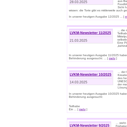
aus Ba
28.03.2025
Foodbl
Sicht h
wissen: die Torte gibt es mittlerweile auch g
In unserer heutigen Ausgabe 12/2025 ... [
m
… die r
LVKM-Newsletter 11/2025
Teilha
Mittelp
selbstb
21.03.2025
Eine Pl
„behind
In unserer heutigen Ausgabe 11/2025 habe
Behinderung ausgesucht: ... [
mehr
]
… der 
LVKM-Newsletter 10/2025
Kreati
des heu
UNESCO 
14.03.2025
der ma
Lösung
In unserer heutigen Ausgabe 10/2025 habe
Behinderung ausgesucht:
Teilhabe
Ein ... [
mehr
]
… steht 
LVKM-Newsletter 9/2025
Frühstüc