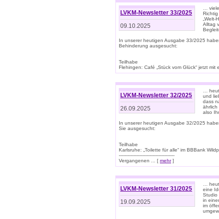
… viel
LVKM-Newsletter 33/2025
Richti
„Welt-
Alltag
09.10.2025
Beglei
In unserer heutigen Ausgabe 33/2025 habe
Behinderung ausgesucht:
Teilhabe
Flehingen: Café „Stück vom Glück“ jetzt mit ein
… heut
LVKM-Newsletter 32/2025
und lie
dass n
ährlich
26.09.2025
also Ih
In unserer heutigen Ausgabe 32/2025 habe
Sie ausgesucht:
Teilhabe
Karlsruhe: „Toilette für alle“ im BBBank Wildp
--------------------------------------
Vergangenen ... [
mehr
]
… heute
LVKM-Newsletter 31/2025
eine I
Studio
in ein
19.09.2025
im öff
umgew