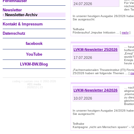
Ferienhäuser
Für Vi
24.07.2026
nächst
Newsletter
den T
· Newsletter-Archiv
In unserer heutigen Ausgabe 26/2026 habe
Sie ausgesucht:
Kontakt & Impressum
Teilhabe
Förderaufruf „Impulse Inklusion ... [
mehr
]
Datenschutz
facebook
… heut
LVKM-Newsletter 25/2026
hoffent
„Emoji“
You
Tube
wurde?
17.07.2026
Emojis 
heute 
LVKM-BW.Blog
„Fachternationalen Theaterinstitut (ITI) Fi
25/2026 haben wir folgende Themen ... [
me
coding + custom cms © 2002-2026
AD1 media
· 2628213 | 23
… nach
LVKM-Newsletter 24/2026
abgesag
„intern
zu dies
10.07.2026
gleich
Brattio
In unserer heutigen Ausgabe 24/2026 habe
Sie ausgesucht:
Teilhabe
Kampagne „nicht am Menschen sparen“ – Un