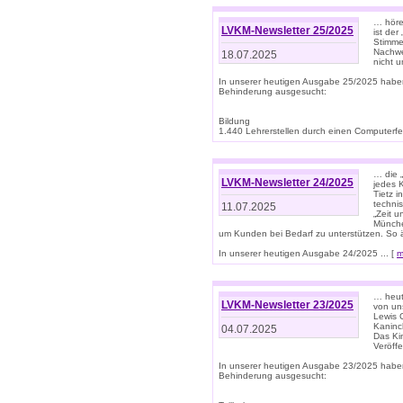
… höre
LVKM-Newsletter 25/2025
ist der
Stimme
Nachwe
18.07.2025
nicht 
In unserer heutigen Ausgabe 25/2025 habe
Behinderung ausgesucht:
Bildung
1.440 Lehrerstellen durch einen Computerfeh
… die 
LVKM-Newsletter 24/2025
jedes 
Tietz i
techni
11.07.2025
„Zeit 
Münche
um Kunden bei Bedarf zu unterstützen. So 
In unserer heutigen Ausgabe 24/2025 ... [
m
… heute
LVKM-Newsletter 23/2025
von uns
Lewis C
Kaninc
04.07.2025
Das Kin
Veröff
In unserer heutigen Ausgabe 23/2025 habe
Behinderung ausgesucht: