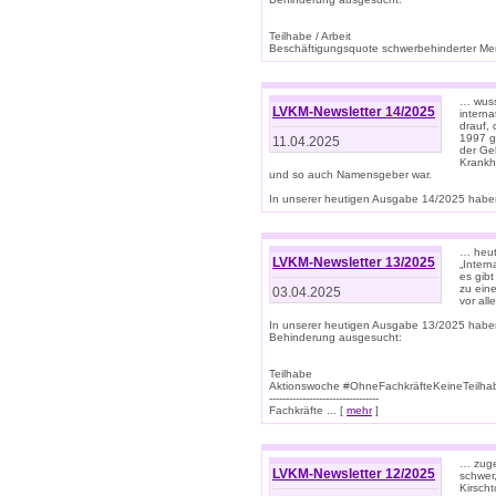
Teilhabe / Arbeit
Beschäftigungsquote schwerbehinderter Mens
… wuss
LVKM-Newsletter 14/2025
intern
drauf, 
1997 gi
11.04.2025
der Geb
Krankhe
und so auch Namensgeber war.
In unserer heutigen Ausgabe 14/2025 haben
… heut
LVKM-Newsletter 13/2025
„Intern
es gibt
zu eine
03.04.2025
vor all
In unserer heutigen Ausgabe 13/2025 habe
Behinderung ausgesucht:
Teilhabe
Aktionswoche #OhneFachkräfteKeineTeilh
---------------------------------
Fachkräfte ... [
mehr
]
… zuge
LVKM-Newsletter 12/2025
schwer
Kirscht