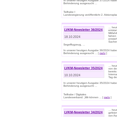
In unserer heutigen Ausgabe 37/2024 habe
Behinderung ausgesucht ...
Teilhabe I
Landesregierung veröffentlicht 2. Aktionsplan
… heute
LVKM-Newsletter 36/2024
entsta
Mitfah
fahren
18.10.2024
entste
Sachen
Segelflugzeug, …
In unserer heutigen Ausgabe 36/2024 habe
Behinderung ausgesucht ... [
mehr
]
… heute
LVKM-Newsletter 35/2024
von den
bereits
Interna
10.10.2024
Tag de
In unserer heutigen Ausgabe 35/2024 habe
Behinderung ausgesucht ...
Teilhabe / Digitales
Landesverband: „Wir können ... [
mehr
]
… heut
LVKM-Newsletter 34/2024
gefeier
von Ass