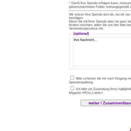
*
Damit Ihre Spende erfolgen kann, müssen 
gekennzeichneten Felder ordnungsgemäß a
Wir setzen Ihre Spende dort ein, wo wir si
benötigen.
Wenn Sie mit Ihrer Spende aber ein ganz b
fördern möchten, teilen Sie uns hier bitte 
Verwendungszweck mit:
(optional)
Bitte schicken Sie mir nach Eingang m
Spendenquittung.
Ich bitte um Zusendung Ihres halbjähr
Magazin »ROLLI-aktiv«.