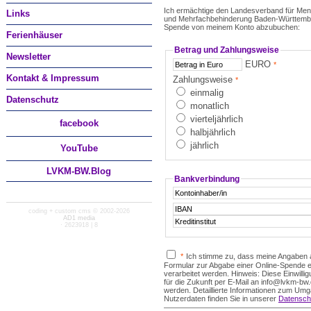
Ich ermächtige den Landesverband für Men
Links
und Mehrfachbehinderung Baden-Württember
Spende von meinem Konto abzubuchen:
Ferienhäuser
Betrag und Zahlungsweise
Newsletter
EURO
*
Kontakt & Impressum
Zahlungsweise
*
einmalig
Datenschutz
monatlich
vierteljährlich
facebook
halbjährlich
jährlich
You
Tube
LVKM-BW.Blog
Bankverbindung
coding + custom cms © 2002-2026
AD1 media
· 2623918 | 8
*
Ich stimme zu, dass meine Angaben
Formular zur Abgabe einer Online-Spende 
verarbeitet werden. Hinweis: Diese Einwillig
für die Zukunft per E-Mail an info@lvkm-bw
werden. Detaillierte Informationen zum Umg
Nutzerdaten finden Sie in unserer
Datensch