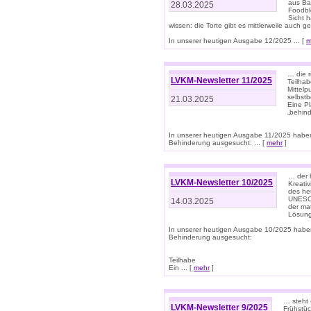
aus Ba
28.03.2025
Foodbl
Sicht h
wissen: die Torte gibt es mittlerweile auch g
In unserer heutigen Ausgabe 12/2025 ... [
m
… die r
LVKM-Newsletter 11/2025
Teilha
Mittelp
selbstb
21.03.2025
Eine Pl
„behind
In unserer heutigen Ausgabe 11/2025 habe
Behinderung ausgesucht: ... [
mehr
]
… der 
LVKM-Newsletter 10/2025
Kreati
des heu
UNESCO 
14.03.2025
der ma
Lösung
In unserer heutigen Ausgabe 10/2025 habe
Behinderung ausgesucht:
Teilhabe
Ein ... [
mehr
]
… steht 
LVKM-Newsletter 9/2025
Frühstüc