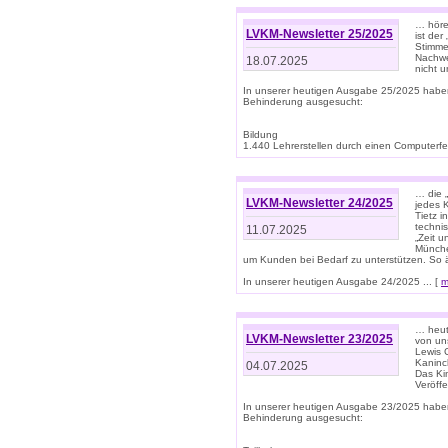
… höre
LVKM-Newsletter 25/2025
ist der
Stimme
Nachwe
18.07.2025
nicht 
In unserer heutigen Ausgabe 25/2025 habe
Behinderung ausgesucht:
Bildung
1.440 Lehrerstellen durch einen Computerfeh
… die 
LVKM-Newsletter 24/2025
jedes 
Tietz i
techni
11.07.2025
„Zeit 
Münche
um Kunden bei Bedarf zu unterstützen. So 
In unserer heutigen Ausgabe 24/2025 ... [
m
… heute
LVKM-Newsletter 23/2025
von uns
Lewis C
Kaninc
04.07.2025
Das Kin
Veröff
In unserer heutigen Ausgabe 23/2025 habe
Behinderung ausgesucht: