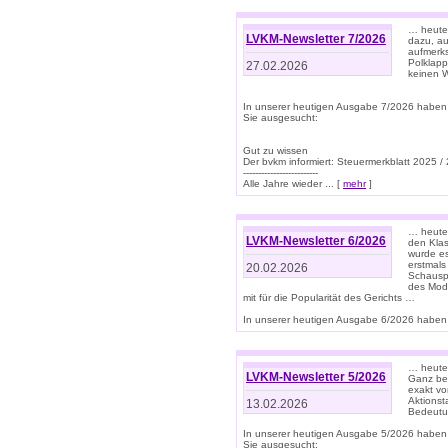
… heute 
LVKM-Newsletter 7/2026
dazu, au
aufmerks
Polklapp
27.02.2026
keinen W
In unserer heutigen Ausgabe 7/2026 haben
Sie ausgesucht:
Gut zu wissen
Der bvkm informiert: Steuermerkblatt 2025 /
-------------------------
Alle Jahre wieder ... [
mehr
]
… heute 
LVKM-Newsletter 6/2026
den Klas
wurde es
erstmals
20.02.2026
Schauspi
des Mode
mit für die Popularität des Gerichts …
In unserer heutigen Ausgabe 6/2026 haben 
… heute 
LVKM-Newsletter 5/2026
Ganz bew
exakt vo
Aktionst
13.02.2026
Bedeutun
In unserer heutigen Ausgabe 5/2026 haben
Sie ausgesucht: