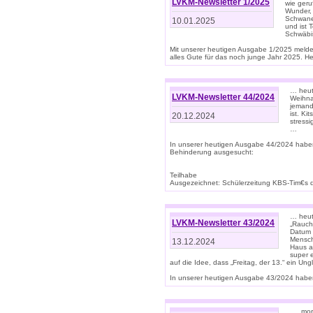
LVKM-Newsletter 1/2025
wie geru
Wunder, 
Schwanen
10.01.2025
und ist 
Schwäbi
Mit unserer heutigen Ausgabe 1/2025 meld
alles Gute für das noch junge Jahr 2025. H
… heute
LVKM-Newsletter 44/2024
Weihna
jemand
ist. K
20.12.2024
stress
…
In unserer heutigen Ausgabe 44/2024 habe
Behinderung ausgesucht:
Teilhabe
Ausgezeichnet: Schülerzeitung KBS-Tim€s de
… heute
LVKM-Newsletter 43/2024
„Rauch
Datum 
Mensch
13.12.2024
Haus au
super 
auf die Idee, dass „Freitag, der 13.“ ein Un
In unserer heutigen Ausgabe 43/2024 haben 
… „mor