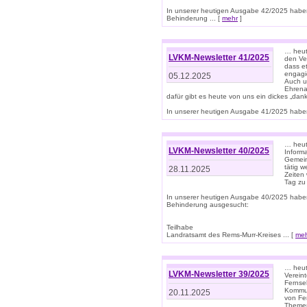
In unserer heutigen Ausgabe 42/2025 habe
Behinderung ... [
mehr
]
… heute
LVKM-Newsletter 41/2025
den Ver
dass et
engagie
05.12.2025
Auch u
Ehrena
dafür gibt es heute von uns ein dickes „dank
In unserer heutigen Ausgabe 41/2025 haben 
… heute
LVKM-Newsletter 40/2025
Informa
Gemein
tätig w
28.11.2025
Zeiten 
Tag zu
In unserer heutigen Ausgabe 40/2025 habe
Behinderung ausgesucht:
Teilhabe
Landratsamt des Rems-Murr-Kreises ... [
me
… heute
LVKM-Newsletter 39/2025
Verein
Fernse
Kommun
20.11.2025
von Fe
Themen 