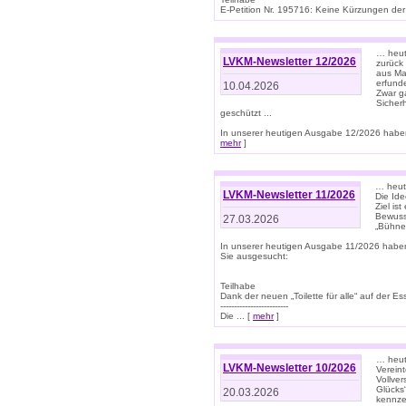
E-Petition Nr. 195716: Keine Kürzungen der E
… heute
LVKM-Newsletter 12/2026
zurück
aus Ma
erfund
10.04.2026
Zwar ga
Sicher
geschützt ...
In unserer heutigen Ausgabe 12/2026 haben
mehr
]
… heute
LVKM-Newsletter 11/2026
Die Ide
Ziel is
Bewuss
27.03.2026
„Bühne 
In unserer heutigen Ausgabe 11/2026 habe
Sie ausgesucht:
Teilhabe
Dank der neuen „Toilette für alle“ auf der Ess
-------------------------
Die ... [
mehr
]
… heute
LVKM-Newsletter 10/2026
Verein
Vollve
Glücks
20.03.2026
kennze