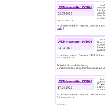
… am h
LVKM-Newsletter 15/2026
zweite
heutige
Abdul R
08.05.2026
Esel f
sind a
besser zurecht.
In unserer heutigen Ausgabe 15/2026 haben
mehr
]
… erin
LVKM-Newsletter 14/2026
Natursc
Europa
immate
24.04.2026
Europa
In unserer heutigen Ausgabe 14/2026 habe
Sie ausgesucht:
Teilhabe / Antidiskriminierung
Bürokratieabbau ohne Demokratieabbau! Land
… heut
LVKM-Newsletter 13/2026
„Weltta
Erbkran
betroff
17.04.2026
unter d
In unserer heutigen Ausgabe 13/2026 habe
Sie ausgesucht:
Teilhabe