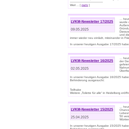
--------------------------------------
Weil ... [
mehr
]
… heut
LVKM-Newsletter 17/2025
wurde 
Außenm
Gründu
09.05.2025
Daraus
und di
immer wieder neu einlädt, miteinander in Fri
In unserer heutigen Ausgabe 17/2025 haben 
… heute
LVKM-Newsletter 16/2025
der Ge
gefeie
Nahrun
02.05.2025
Überfi
In unserer heutigen Ausgabe 16/2025 habe
Behinderung ausgesucht:
Teilhabe
Weitere „Toilette für alle“ in Heidelberg erö
… heute
LVKM-Newsletter 15/2025
Chance
Lebesn
50 ver
25.04.2025
Württem
In unserer heutigen Ausgabe 15/2025 habe
Behinderung ausgesucht: