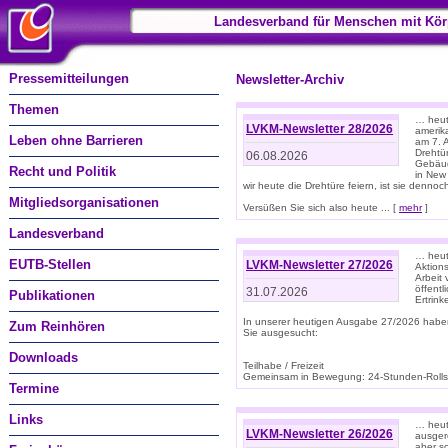
Landesverband für Menschen mit Kör
Pressemitteilungen
Newsletter-Archiv
Themen
… heute
LVKM-Newsletter 28/2026
amerik
Leben ohne Barrieren
am 7. 
Drehtür
06.08.2026
Gebäud
Recht und Politik
in New
wir heute die Drehtüre feiern, ist sie dennoch
Mitgliedsorganisationen
Versüßen Sie sich also heute ... [
mehr
]
Landesverband
… heut
EUTB-Stellen
LVKM-Newsletter 27/2026
Aktions
Arbeit
öffentl
31.07.2026
Publikationen
Ertrin
In unserer heutigen Ausgabe 27/2026 habe
Zum Reinhören
Sie ausgesucht:
Downloads
Teilhabe / Freizeit
Gemeinsam in Bewegung: 24-Stunden-Rollstu
Termine
Links
… heut
LVKM-Newsletter 26/2026
ausgere
aber s