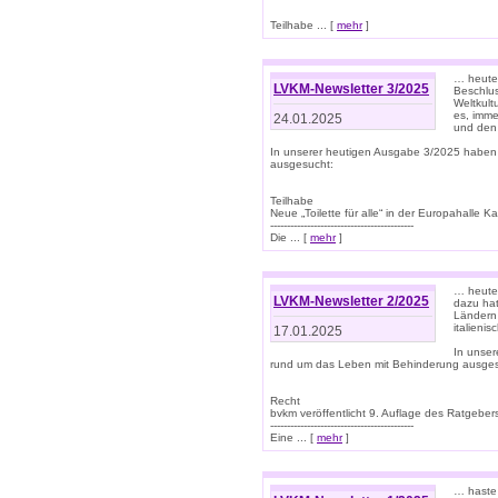
Teilhabe ... [
mehr
]
… heute 
LVKM-Newsletter 3/2025
Beschlu
Weltkult
es, imme
24.01.2025
und den 
In unserer heutigen Ausgabe 3/2025 haben
ausgesucht:
Teilhabe
Neue „Toilette für alle“ in der Europahalle Ka
-------------------------------------------
Die ... [
mehr
]
… heute 
LVKM-Newsletter 2/2025
dazu hat
Ländern 
italieni
17.01.2025
In unse
rund um das Leben mit Behinderung ausges
Recht
bvkm veröffentlicht 9. Auflage des Ratgeb
-------------------------------------------
Eine ... [
mehr
]
… haste 