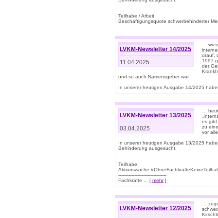
Teilhabe / Arbeit
Beschäftigungsquote schwerbehinderter Mens
… wuss
LVKM-Newsletter 14/2025
intern
drauf, 
1997 gi
11.04.2025
der Geb
Krankhe
und so auch Namensgeber war.
In unserer heutigen Ausgabe 14/2025 haben
… heut
LVKM-Newsletter 13/2025
„Intern
es gibt
zu eine
03.04.2025
vor all
In unserer heutigen Ausgabe 13/2025 habe
Behinderung ausgesucht:
Teilhabe
Aktionswoche #OhneFachkräfteKeineTeilh
---------------------------------
Fachkräfte ... [
mehr
]
… zuge
LVKM-Newsletter 12/2025
schwer
Kirscht