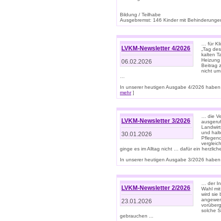
Bildung / Teilhabe
Ausgebremst: 146 Kinder mit Behinderungen
… für Kl
LVKM-Newsletter 4/2026
„Tag des
kalten T
Heizung 
06.02.2026
Beitrag 
nicht um
…
In unserer heutigen Ausgabe 4/2026 haben 
mehr
]
… die Ve
LVKM-Newsletter 3/2026
ausgeruf
Landwirt
und halt
30.01.2026
Pflegend
vergleic
ginge es im Alltag nicht … dafür ein herzlich
In unserer heutigen Ausgabe 3/2026 haben 
… der In
LVKM-Newsletter 2/2026
Wahl mit
wird si
angewend
23.01.2026
vorüberg
solche S
gebrauchen ...