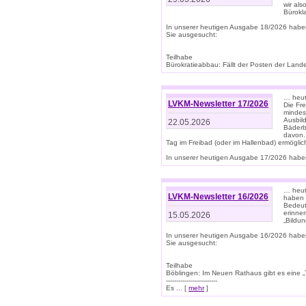
wir als
Bürok
In unserer heutigen Ausgabe 18/2026 habe
Sie ausgesucht:
Teilhabe
Bürokratieabbau: Fällt der Posten der Land
… heut
LVKM-Newsletter 17/2026
Die Fr
mindes
Ausbild
22.05.2026
Bäderbe
davon.
Tag im Freibad (oder im Hallenbad) ermöglic
In unserer heutigen Ausgabe 17/2026 haben
… heute
LVKM-Newsletter 16/2026
haben 
Bedeut
erinner
15.05.2026
„Bildun
In unserer heutigen Ausgabe 16/2026 habe
Sie ausgesucht:
Teilhabe
Böblingen: Im Neuen Rathaus gibt es eine „Toi
-------------------------
Es ... [
mehr
]