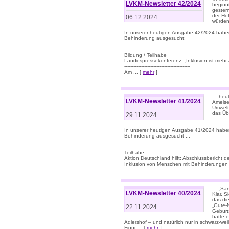
LVKM-Newsletter 42/2024
beginn
gestern
der Hof
06.12.2024
würden
In unserer heutigen Ausgabe 42/2024 habe
Behinderung ausgesucht:
Bildung / Teilhabe
Landespressekonferenz: „Inklusion ist mehr 
-------------------------------------------
Am ... [
mehr
]
… heute
LVKM-Newsletter 41/2024
Ameise
Umwelt
das Übe
29.11.2024
In unserer heutigen Ausgabe 41/2024 habe
Behinderung ausgesucht ...
Teilhabe
Aktion Deutschland hilft: Abschlussberic
Inklusion von Menschen mit Behinderungen (P
… „San
LVKM-Newsletter 40/2024
Klar, 
das die
„Gute-
22.11.2024
Geburt
hatte 
Adlershof – und natürlich nur in schwarz-w
Figur ... [
mehr
]