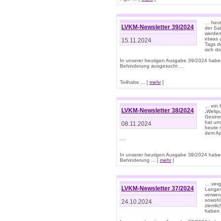
… heut
LVKM-Newsletter 39/2024
der Sa
werden
etwas 
15.11.2024
Tags de
sich d
In unserer heutigen Ausgabe 39/2024 habe
Behinderung ausgesucht ...
Teilhabe ... [
mehr
]
… ein 
LVKM-Newsletter 38/2024
„Weltpu
Gesine
hat und
08.11.2024
heute 
dem App
….
In unserer heutigen Ausgabe 38/2024 habe
Behinderung ... [
mehr
]
… verg
LVKM-Newsletter 37/2024
Langens
verwen
sowohl
24.10.2024
ziemlic
haben