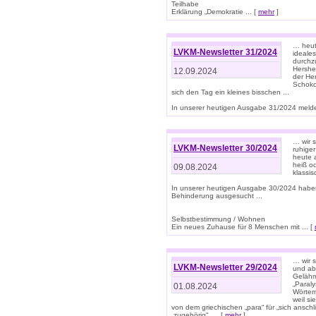
Teilhabe
Erklärung „Demokratie ... [
mehr
]
… heute
LVKM-Newsletter 31/2024
ideale
durchzu
Hershe
12.09.2024
der He
Schoko
sich den Tag ein kleines bisschen ...
In unserer heutigen Ausgabe 31/2024 melde
… wir 
LVKM-Newsletter 30/2024
ruhige
heute 
heiß od
09.08.2024
klassi
In unserer heutigen Ausgabe 30/2024 habe
Behinderung ausgesucht ...
Selbstbestimmung / Wohnen
Ein neues Zuhause für 8 Menschen mit ... [
… wir s
LVKM-Newsletter 29/2024
und ab 
Gelähm
„Paral
01.08.2024
Wörtern
weil si
von dem griechischen „para“ für „sich anschl
„zugehörig“, ... [
mehr
]