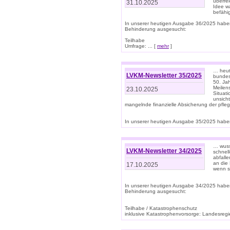
überre
31.10.2025
Idee w
befähi
In unserer heutigen Ausgabe 36/2025 habe
Behinderung ausgesucht:
Teilhabe
Umfrage: ... [
mehr
]
… heute
LVKM-Newsletter 35/2025
bundesw
50. Jah
Meilen
23.10.2025
Situati
unsicht
mangelnde finanzielle Absicherung der pfleg
In unserer heutigen Ausgabe 35/2025 haben
… wuss
LVKM-Newsletter 34/2025
schnel
abfalle
an die 
17.10.2025
wenn s
In unserer heutigen Ausgabe 34/2025 habe
Behinderung ausgesucht:
Teilhabe / Katastrophenschutz
inklusive Katastrophenvorsorge: Landesregie