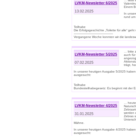
… lasst 
LVKM-Newsletter 6/2025
Valentin
Einem B
13.02.2025
In unse
rund um
Teilhabe
Die Erfolgsgeschichte „Toilette für alle“ geht
-------------------------------------------
Vergangene Woche konnten wir die landeswe
… bitte 
LVKM-Newsletter 5/2025
auch für
angezoge
Aktionst
07.02.2025
trägt, h
In unserer heutigen Ausgabe 5/2025 haben
ausgesucht:
Teilhabe
Bundesteilhabegesetz: Es beginnt mit der Erm
… heute 
LVKM-Newsletter 4/2025
Natursch
Zebraart
werden d
31.01.2025
Zebras s
Untersch
Mähne.
In unserer heutigen Ausgabe 4/2025 haben
ausgesucht: