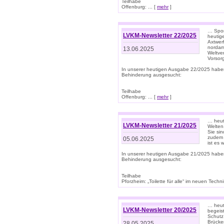
Teilhabe
Offenburg: ... [
mehr
]
… Spor
LVKM-Newsletter 22/2025
heutig
Axtwer
nordame
13.06.2025
Weltve
Vorsor
In unserer heutigen Ausgabe 22/2025 habe
Behinderung ausgesucht:
Teilhabe
Offenburg: ... [
mehr
]
… heute
LVKM-Newsletter 21/2025
Welten
Sie sin
zudem 
05.06.2025
ist es 
In unserer heutigen Ausgabe 21/2025 habe
Behinderung ausgesucht:
Teilhabe
Pforzheim: „Toilette für alle“ im neuen Techni
… heute
LVKM-Newsletter 20/2025
begeis
Schutz
Brücken
28.05.2025