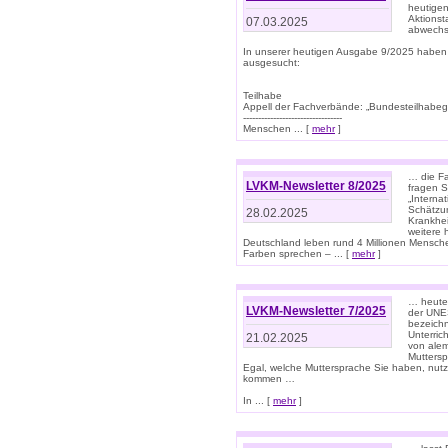
heutigen
Aktionst
07.03.2025
abwechs
In unserer heutigen Ausgabe 9/2025 haben
ausgesucht:
Teilhabe
Appell der Fachverbände: „Bundesteilhabeg
---------------------------------
Menschen ... [
mehr
]
… die Fa
LVKM-Newsletter 8/2025
fragen S
„Interna
Schätzun
28.02.2025
Krankhei
weitere 
Deutschland leben rund 4 Millionen Mensche
Farben sprechen – ... [
mehr
]
… heute 
LVKM-Newsletter 7/2025
der UNE
bezeichn
Unterric
21.02.2025
von alem
Muttersp
Egal, welche Muttersprache Sie haben, nutz
kommen …
In ... [
mehr
]