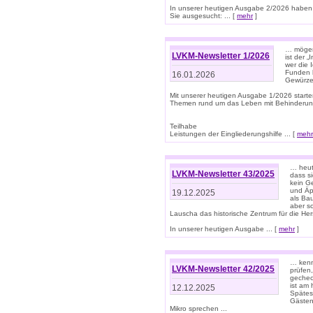
In unserer heutigen Ausgabe 2/2026 haben
Sie ausgesucht: ... [
mehr
]
… mögen 
LVKM-Newsletter 1/2026
ist der 
wer die 
Funden b
16.01.2026
Gewürze 
Mit unserer heutigen Ausgabe 1/2026 starte
Themen rund um das Leben mit Behinderun
Teilhabe
Leistungen der Eingliederungshilfe ... [
mehr
… heut
LVKM-Newsletter 43/2025
dass s
kein G
und Äp
19.12.2025
als Bau
aber sc
Lauscha das historische Zentrum für die He
In unserer heutigen Ausgabe ... [
mehr
]
… kenn
LVKM-Newsletter 42/2025
prüfen
gechec
ist am
12.12.2025
Spätest
Gästen 
Mikro sprechen ...