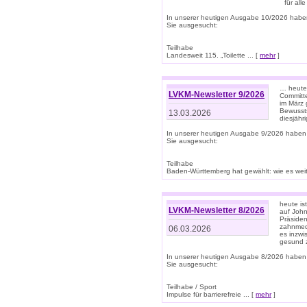
für all
In unserer heutigen Ausgabe 10/2026 habe
Sie ausgesucht:
Teilhabe
Landesweit 115. „Toilette ... [
mehr
]
… heute 
LVKM-Newsletter 9/2026
Committe
im März 
Bewussts
13.03.2026
diesjähr
In unserer heutigen Ausgabe 9/2026 haben
Sie ausgesucht:
Teilhabe
Baden-Württemberg hat gewählt: wie es weite
heute is
LVKM-Newsletter 8/2026
auf Joh
Präsiden
zahnmedi
06.03.2026
es inzwi
gesund z
In unserer heutigen Ausgabe 8/2026 haben
Sie ausgesucht:
Teilhabe / Sport
Impulse für barrierefreie ... [
mehr
]