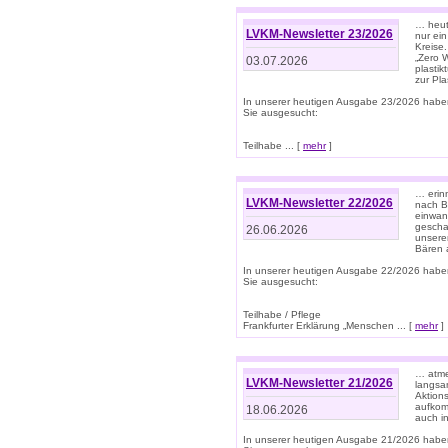
… heute
LVKM-Newsletter 23/2026
nur ein
Kreise
„Zero 
03.07.2026
plastik
zur Pla
In unserer heutigen Ausgabe 23/2026 habe
Sie ausgesucht:
Teilhabe ... [
mehr
]
… erin
LVKM-Newsletter 22/2026
nach B
einwan
gescha
26.06.2026
unsere
Bären a
In unserer heutigen Ausgabe 22/2026 habe
Sie ausgesucht:
Teilhabe / Pflege
Frankfurter Erklärung „Menschen ... [
mehr
]
… atme
LVKM-Newsletter 21/2026
langsa
Aktion
aufkom
18.06.2026
auch i
In unserer heutigen Ausgabe 21/2026 habe