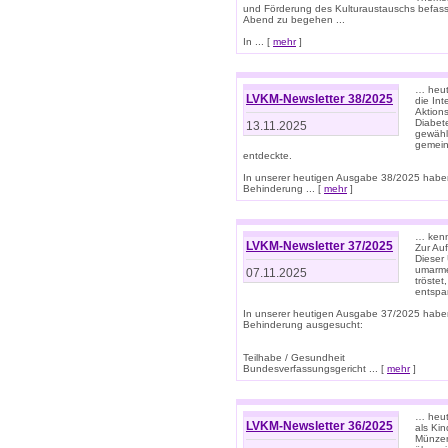
und Förderung des Kulturaustauschs befasse
Abend zu begehen ...
In ... [
mehr
]
… heut
LVKM-Newsletter 38/2025
die In
Aktions
Diabet
13.11.2025
gewählt
gemein
entdeckte.
In unserer heutigen Ausgabe 38/2025 habe
Behinderung ... [
mehr
]
… kenne
LVKM-Newsletter 37/2025
Zur Au
Dieser 
umarme
07.11.2025
tröste
entspa
In unserer heutigen Ausgabe 37/2025 habe
Behinderung ausgesucht:
Teilhabe / Gesundheit
Bundesverfassungsgericht ... [
mehr
]
… heute
LVKM-Newsletter 36/2025
als Kin
Münzen