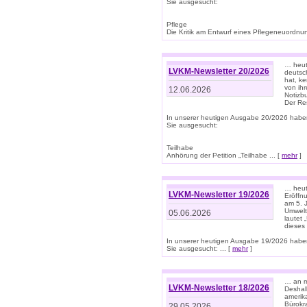
Sie ausgesucht:
Pflege
Die Kritik am Entwurf eines Pflegeneuordnung
… heute
LVKM-Newsletter 20/2026
deutsch
hat, k
von ih
12.06.2026
Notizb
Der Re
In unserer heutigen Ausgabe 20/2026 habe
Sie ausgesucht:
Teilhabe
Anhörung der Petition „Teilhabe ... [
mehr
]
… heute
LVKM-Newsletter 19/2026
Eröffn
am 5. 
Umwelt“
05.06.2026
lautet
dieses
In unserer heutigen Ausgabe 19/2026 habe
Sie ausgesucht: ... [
mehr
]
… an m
LVKM-Newsletter 18/2026
Deshal
amerik
Bürokra
29.05.2026