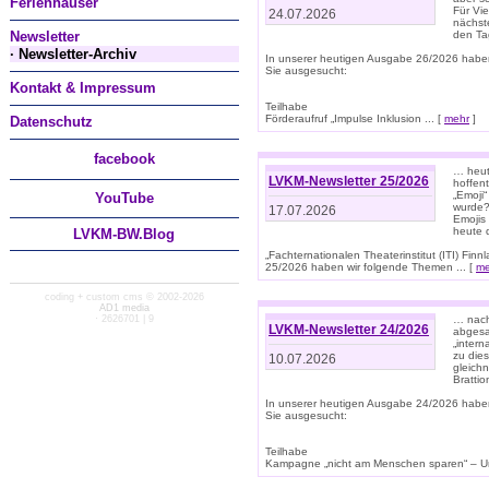
Ferienhäuser
Für Vi
24.07.2026
nächst
Newsletter
den T
· Newsletter-Archiv
In unserer heutigen Ausgabe 26/2026 habe
Sie ausgesucht:
Kontakt & Impressum
Teilhabe
Förderaufruf „Impulse Inklusion ... [
mehr
]
Datenschutz
facebook
… heut
LVKM-Newsletter 25/2026
hoffent
„Emoji“
You
Tube
wurde?
17.07.2026
Emojis 
heute 
LVKM-BW.Blog
„Fachternationalen Theaterinstitut (ITI) Fi
25/2026 haben wir folgende Themen ... [
me
coding + custom cms © 2002-2026
AD1 media
· 2626701 | 9
… nach
LVKM-Newsletter 24/2026
abgesag
„intern
zu dies
10.07.2026
gleich
Brattio
In unserer heutigen Ausgabe 24/2026 habe
Sie ausgesucht:
Teilhabe
Kampagne „nicht am Menschen sparen“ – Un