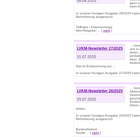
08.08.2025
ganz n
mehr A
In unserer heutigen Ausgabe 28/2025 habe
Behinderung ausgesucht:
Teilhabe / Krisenvorsorge
lvkm-Ratgeber ... [
mehr
]
… heut
LVKM-Newsletter 27/2025
uns zu
deren „
landwi
31.07.2025
dazu. E
bewusst
Das ist Entspannung pur …
In unserer heutigen Ausgabe 27/2025 haben
… heute
LVKM-Newsletter 26/2025
Aktion
Verein
gescha
25.07.2025
Kinder
Daher s
leisten.
In unserer heutigen Ausgabe 26/2025 habe
Behinderung ausgesucht:
Barrierefreiheit
Studie ... [
mehr
]