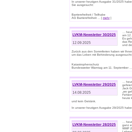
In unserer heutigen Ausgabe 31/2025 habe
Sie ausgesucht:
Barrierefreiheit / Teilhabe
AG Barrierefreiheit ... [
mehr
]
… heut
LVKM-Newsletter 30/2025
am 12.
Es geh
das Rec
12.09.2025
und de
Zurück aus den Sommferien haben wir Ihne
um das Leben mit Behinderung ausgesucht
Katastrophenschutz
Bundesweiter Warntag am 11. September ...
… heute
LVKM-Newsletter 29/2025
gefeie
Jack Gi
„wo ge
14.08.2025
Fehler
heute 
und kein Getränk.
In unserer heutigen Ausgabe 29/2025 haben
… heute
LVKM-Newsletter 28/2025
ganz e
WWF (W
Lebens