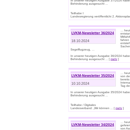
In unserer heutigen Ausgabe 37/2024 habe
Behinderung ausgesucht ...
Teilhabe I
Landesregierung veröffentlicht 2. Aktionsplan
… heute
LVKM-Newsletter 36/2024
entsta
Mitfah
fahren
18.10.2024
entste
Sachen
Segelflugzeug, …
In unserer heutigen Ausgabe 36/2024 habe
Behinderung ausgesucht ... [
mehr
]
… heute
LVKM-Newsletter 35/2024
von den
bereits
Interna
10.10.2024
Tag de
In unserer heutigen Ausgabe 35/2024 habe
Behinderung ausgesucht ...
Teilhabe / Digitales
Landesverband: „Wir können ... [
mehr
]
… heut
LVKM-Newsletter 34/2024
gefeier
von Ass