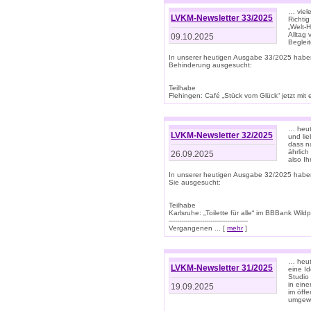
… viel
LVKM-Newsletter 33/2025
Richti
„Welt-
Alltag
09.10.2025
Beglei
In unserer heutigen Ausgabe 33/2025 habe
Behinderung ausgesucht:
Teilhabe
Flehingen: Café „Stück vom Glück“ jetzt mit ein
… heut
LVKM-Newsletter 32/2025
und lie
dass n
ährlich
26.09.2025
also Ih
In unserer heutigen Ausgabe 32/2025 habe
Sie ausgesucht:
Teilhabe
Karlsruhe: „Toilette für alle“ im BBBank Wildp
--------------------------------------
Vergangenen ... [
mehr
]
… heute
LVKM-Newsletter 31/2025
eine I
Studio
in ein
19.09.2025
im öff
umgew