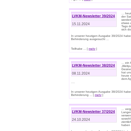
… heut
LVKM-Newsletter 39/2024
der Sa
werden
etwas 
15.11.2024
Tags de
sich d
In unserer heutigen Ausgabe 39/2024 habe
Behinderung ausgesucht ...
Teilhabe ... [
mehr
]
… ein 
LVKM-Newsletter 38/2024
„Weltpu
Gesine
hat und
08.11.2024
heute 
dem App
….
In unserer heutigen Ausgabe 38/2024 habe
Behinderung ... [
mehr
]
… verg
LVKM-Newsletter 37/2024
Langens
verwen
sowohl
24.10.2024
ziemlic
haben