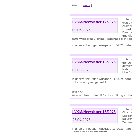
--------------------------------------
Weil ... [
mehr
]
… heut
LVKM-Newsletter 17/2025
wurde 
Außenm
Gründu
09.05.2025
Daraus
und di
immer wieder neu einlädt, miteinander in Fri
In unserer heutigen Ausgabe 17/2025 haben 
… heute
LVKM-Newsletter 16/2025
der Ge
gefeie
Nahrun
02.05.2025
Überfi
In unserer heutigen Ausgabe 16/2025 habe
Behinderung ausgesucht:
Teilhabe
Weitere „Toilette für alle“ in Heidelberg erö
… heute
LVKM-Newsletter 15/2025
Chance
Lebesn
50 ver
25.04.2025
Württem
In unserer heutigen Ausgabe 15/2025 habe
Behinderung ausgesucht: