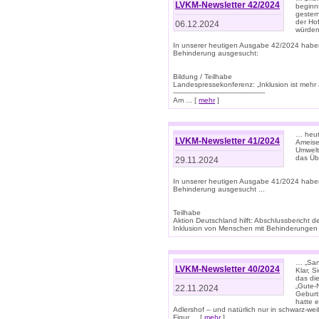
LVKM-Newsletter 42/2024
beginn
gestern
der Hof
06.12.2024
würden
In unserer heutigen Ausgabe 42/2024 habe
Behinderung ausgesucht:
Bildung / Teilhabe
Landespressekonferenz: „Inklusion ist mehr 
-------------------------------------------
Am ... [
mehr
]
… heute
LVKM-Newsletter 41/2024
Ameise
Umwelt
das Übe
29.11.2024
In unserer heutigen Ausgabe 41/2024 habe
Behinderung ausgesucht ...
Teilhabe
Aktion Deutschland hilft: Abschlussberic
Inklusion von Menschen mit Behinderungen (P
… „San
LVKM-Newsletter 40/2024
Klar, 
das die
„Gute-
22.11.2024
Geburt
hatte 
Adlershof – und natürlich nur in schwarz-w
Figur ... [
mehr
]