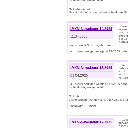
Teilhabe / Arbeit
Beschäftigungsquote schwerbehinderter Mens
… wuss
LVKM-Newsletter 14/2025
intern
drauf, 
1997 gi
11.04.2025
der Geb
Krankhe
und so auch Namensgeber war.
In unserer heutigen Ausgabe 14/2025 haben
… heut
LVKM-Newsletter 13/2025
„Intern
es gibt
zu eine
03.04.2025
vor all
In unserer heutigen Ausgabe 13/2025 habe
Behinderung ausgesucht:
Teilhabe
Aktionswoche #OhneFachkräfteKeineTeilh
---------------------------------
Fachkräfte ... [
mehr
]
… zuge
LVKM-Newsletter 12/2025
schwer
Kirscht