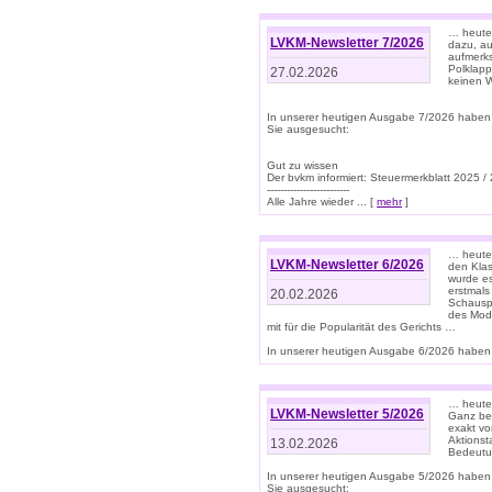
… heute 
LVKM-Newsletter 7/2026
dazu, au
aufmerks
Polklapp
27.02.2026
keinen W
In unserer heutigen Ausgabe 7/2026 haben
Sie ausgesucht:
Gut zu wissen
Der bvkm informiert: Steuermerkblatt 2025 /
-------------------------
Alle Jahre wieder ... [
mehr
]
… heute 
LVKM-Newsletter 6/2026
den Klas
wurde es
erstmals
20.02.2026
Schauspi
des Mode
mit für die Popularität des Gerichts …
In unserer heutigen Ausgabe 6/2026 haben 
… heute 
LVKM-Newsletter 5/2026
Ganz bew
exakt vo
Aktionst
13.02.2026
Bedeutun
In unserer heutigen Ausgabe 5/2026 haben
Sie ausgesucht: