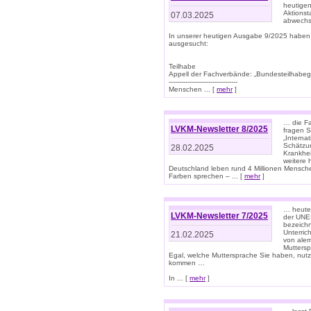
heutigen
Aktionst
07.03.2025
abwechs
In unserer heutigen Ausgabe 9/2025 haben
ausgesucht:
Teilhabe
Appell der Fachverbände: „Bundesteilhabeg
---------------------------------
Menschen ... [
mehr
]
… die Fa
LVKM-Newsletter 8/2025
fragen S
„Interna
Schätzun
28.02.2025
Krankhei
weitere 
Deutschland leben rund 4 Millionen Mensche
Farben sprechen – ... [
mehr
]
… heute 
LVKM-Newsletter 7/2025
der UNE
bezeichn
Unterric
21.02.2025
von alem
Muttersp
Egal, welche Muttersprache Sie haben, nutz
kommen …
In ... [
mehr
]