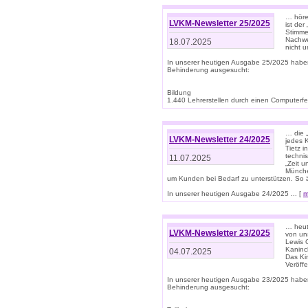
… höre
LVKM-Newsletter 25/2025
ist der
Stimme
Nachwe
18.07.2025
nicht 
In unserer heutigen Ausgabe 25/2025 habe
Behinderung ausgesucht:
Bildung
1.440 Lehrerstellen durch einen Computerfeh
… die 
LVKM-Newsletter 24/2025
jedes 
Tietz i
techni
11.07.2025
„Zeit 
Münche
um Kunden bei Bedarf zu unterstützen. So 
In unserer heutigen Ausgabe 24/2025 ... [
m
… heute
LVKM-Newsletter 23/2025
von uns
Lewis C
Kaninc
04.07.2025
Das Kin
Veröff
In unserer heutigen Ausgabe 23/2025 habe
Behinderung ausgesucht: