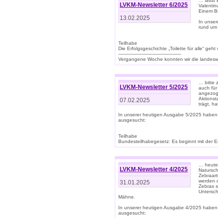
… lasst 
LVKM-Newsletter 6/2025
Valentin
Einem B
13.02.2025
In unse
rund um
Teilhabe
Die Erfolgsgeschichte „Toilette für alle“ geht
-------------------------------------------
Vergangene Woche konnten wir die landeswe
… bitte 
LVKM-Newsletter 5/2025
auch für
angezoge
Aktionst
07.02.2025
trägt, h
In unserer heutigen Ausgabe 5/2025 haben
ausgesucht:
Teilhabe
Bundesteilhabegesetz: Es beginnt mit der Erm
… heute 
LVKM-Newsletter 4/2025
Natursch
Zebraart
werden d
31.01.2025
Zebras s
Untersch
Mähne.
In unserer heutigen Ausgabe 4/2025 haben
ausgesucht: