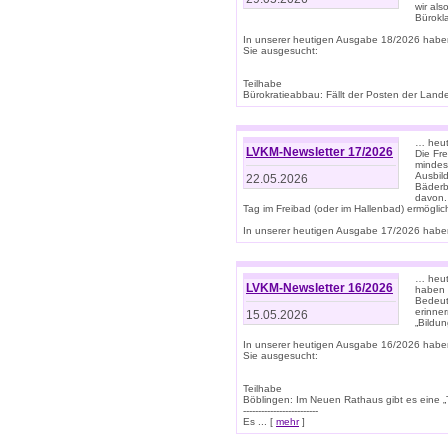
wir als
Bürok
In unserer heutigen Ausgabe 18/2026 habe
Sie ausgesucht:
Teilhabe
Bürokratieabbau: Fällt der Posten der Land
… heut
LVKM-Newsletter 17/2026
Die Fr
mindes
Ausbild
22.05.2026
Bäderbe
davon.
Tag im Freibad (oder im Hallenbad) ermöglic
In unserer heutigen Ausgabe 17/2026 haben
… heute
LVKM-Newsletter 16/2026
haben 
Bedeut
erinner
15.05.2026
„Bildun
In unserer heutigen Ausgabe 16/2026 habe
Sie ausgesucht:
Teilhabe
Böblingen: Im Neuen Rathaus gibt es eine „Toi
-------------------------
Es ... [
mehr
]