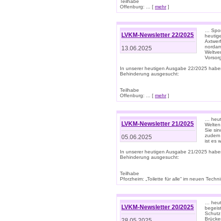
Teilhabe
Offenburg: ... [
mehr
]
… Spor
LVKM-Newsletter 22/2025
heutig
Axtwer
nordame
13.06.2025
Weltve
Vorsor
In unserer heutigen Ausgabe 22/2025 habe
Behinderung ausgesucht:
Teilhabe
Offenburg: ... [
mehr
]
… heute
LVKM-Newsletter 21/2025
Welten
Sie sin
zudem 
05.06.2025
ist es 
In unserer heutigen Ausgabe 21/2025 habe
Behinderung ausgesucht:
Teilhabe
Pforzheim: „Toilette für alle“ im neuen Techni
… heute
LVKM-Newsletter 20/2025
begeis
Schutz
Brücken
28.05.2025