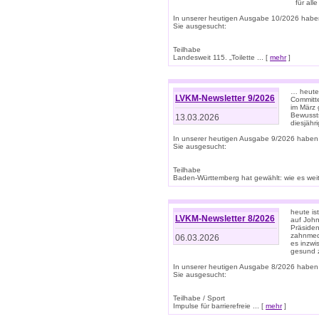
für all
In unserer heutigen Ausgabe 10/2026 habe
Sie ausgesucht:
Teilhabe
Landesweit 115. „Toilette ... [
mehr
]
… heute 
LVKM-Newsletter 9/2026
Committe
im März 
Bewussts
13.03.2026
diesjähr
In unserer heutigen Ausgabe 9/2026 haben
Sie ausgesucht:
Teilhabe
Baden-Württemberg hat gewählt: wie es weite
heute is
LVKM-Newsletter 8/2026
auf Joh
Präsiden
zahnmedi
06.03.2026
es inzwi
gesund z
In unserer heutigen Ausgabe 8/2026 haben
Sie ausgesucht:
Teilhabe / Sport
Impulse für barrierefreie ... [
mehr
]