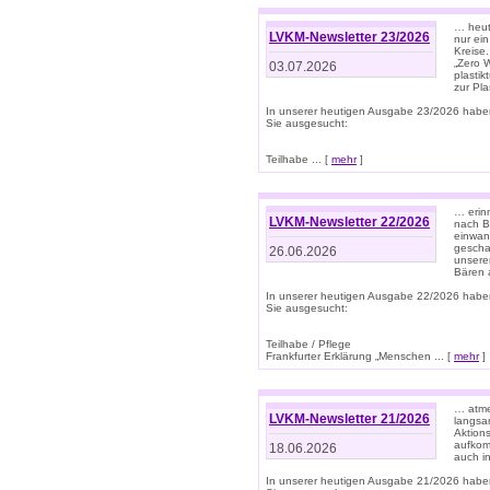
… heute
LVKM-Newsletter 23/2026
nur ein
Kreise
„Zero 
03.07.2026
plastik
zur Pla
In unserer heutigen Ausgabe 23/2026 habe
Sie ausgesucht:
Teilhabe ... [
mehr
]
… erin
LVKM-Newsletter 22/2026
nach B
einwan
gescha
26.06.2026
unsere
Bären a
In unserer heutigen Ausgabe 22/2026 habe
Sie ausgesucht:
Teilhabe / Pflege
Frankfurter Erklärung „Menschen ... [
mehr
]
… atme
LVKM-Newsletter 21/2026
langsa
Aktion
aufkom
18.06.2026
auch i
In unserer heutigen Ausgabe 21/2026 habe