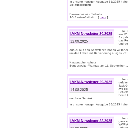
In unserer heutigen Ausgabe 31/2025 habe
Sie ausgesucht:
Barrierefreiheit / Teilhabe
AG Barrierefreiheit ... [
mehr
]
… heut
LVKM-Newsletter 30/2025
am 12.
Es geh
das Rec
12.09.2025
und de
Zurück aus den Sommferien haben wir Ihne
um das Leben mit Behinderung ausgesucht
Katastrophenschutz
Bundesweiter Warntag am 11. September ...
… heute
LVKM-Newsletter 29/2025
gefeie
Jack Gi
„wo ge
14.08.2025
Fehler
heute 
und kein Getränk.
In unserer heutigen Ausgabe 29/2025 haben
… heute
LVKM-Newsletter 28/2025
ganz e
WWF (W
Lebens