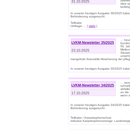
überre
31.10.2025
Idee w
befähi
In unserer heutigen Ausgabe 36/2025 habe
Behinderung ausgesucht:
Teilhabe
Umfrage: ... [
mehr
]
… heute
LVKM-Newsletter 35/2025
bundesw
50. Jah
Meilen
23.10.2025
Situati
unsicht
mangelnde finanzielle Absicherung der pfleg
In unserer heutigen Ausgabe 35/2025 haben
… wuss
LVKM-Newsletter 34/2025
schnel
abfalle
an die 
17.10.2025
wenn s
In unserer heutigen Ausgabe 34/2025 habe
Behinderung ausgesucht:
Teilhabe / Katastrophenschutz
inklusive Katastrophenvorsorge: Landesregie