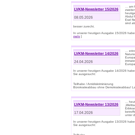
… am h
LVKM-Newsletter 15/2026
zweite
heutige
Abdul R
08.05.2026
Esel f
sind a
besser zurecht.
In unserer heutigen Ausgabe 15/2026 haben
mehr
]
… erin
LVKM-Newsletter 14/2026
Natursc
Europa
immate
24.04.2026
Europa
In unserer heutigen Ausgabe 14/2026 habe
Sie ausgesucht:
Teilhabe / Antidiskriminierung
Bürokratieabbau ohne Demokratieabbau! Land
… heut
LVKM-Newsletter 13/2026
„Weltta
Erbkran
betroff
17.04.2026
unter d
In unserer heutigen Ausgabe 13/2026 habe
Sie ausgesucht:
Teilhabe