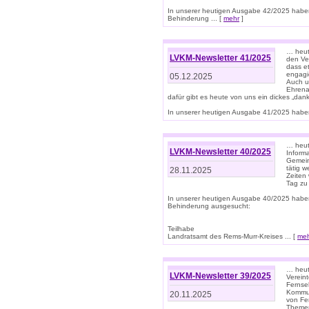
In unserer heutigen Ausgabe 42/2025 habe
Behinderung ... [
mehr
]
… heute
LVKM-Newsletter 41/2025
den Ver
dass et
engagie
05.12.2025
Auch u
Ehrena
dafür gibt es heute von uns ein dickes „dank
In unserer heutigen Ausgabe 41/2025 haben 
… heute
LVKM-Newsletter 40/2025
Informa
Gemein
tätig w
28.11.2025
Zeiten 
Tag zu
In unserer heutigen Ausgabe 40/2025 habe
Behinderung ausgesucht:
Teilhabe
Landratsamt des Rems-Murr-Kreises ... [
me
… heute
LVKM-Newsletter 39/2025
Verein
Fernse
Kommun
20.11.2025
von Fe
Themen 