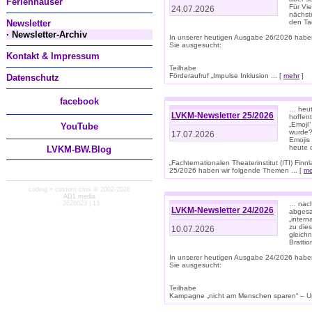
Ferienhäuser
Für Vi
24.07.2026
nächst
Newsletter
den T
· Newsletter-Archiv
In unserer heutigen Ausgabe 26/2026 habe
Sie ausgesucht:
Kontakt & Impressum
Teilhabe
Förderaufruf „Impulse Inklusion ... [
mehr
]
Datenschutz
facebook
… heut
LVKM-Newsletter 25/2026
hoffent
„Emoji“
You
Tube
wurde?
17.07.2026
Emojis 
heute 
LVKM-BW.Blog
„Fachternationalen Theaterinstitut (ITI) Fi
25/2026 haben wir folgende Themen ... [
me
coding + custom cms © 2002-2026
AD1 media
· 2628023 | 13
… nach
LVKM-Newsletter 24/2026
abgesag
„intern
zu dies
10.07.2026
gleich
Brattio
In unserer heutigen Ausgabe 24/2026 habe
Sie ausgesucht:
Teilhabe
Kampagne „nicht am Menschen sparen“ – Un