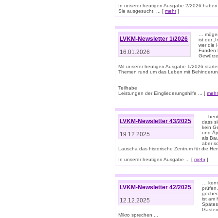
In unserer heutigen Ausgabe 2/2026 haben
Sie ausgesucht: ... [
mehr
]
… mögen 
LVKM-Newsletter 1/2026
ist der 
wer die 
Funden b
16.01.2026
Gewürze 
Mit unserer heutigen Ausgabe 1/2026 starte
Themen rund um das Leben mit Behinderun
Teilhabe
Leistungen der Eingliederungshilfe ... [
mehr
… heut
LVKM-Newsletter 43/2025
dass s
kein G
und Äp
19.12.2025
als Bau
aber sc
Lauscha das historische Zentrum für die He
In unserer heutigen Ausgabe ... [
mehr
]
… kenn
LVKM-Newsletter 42/2025
prüfen
gechec
ist am
12.12.2025
Spätest
Gästen 
Mikro sprechen ...