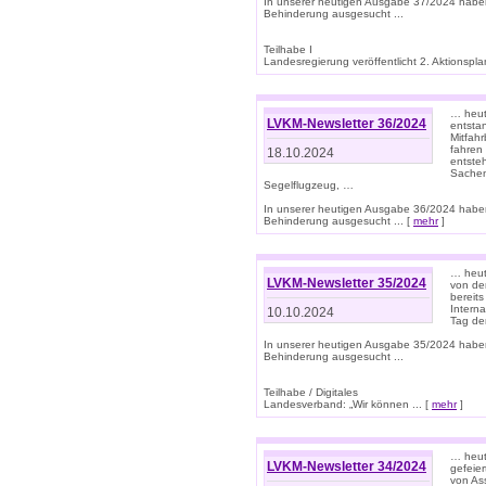
In unserer heutigen Ausgabe 37/2024 habe
Behinderung ausgesucht ...
Teilhabe I
Landesregierung veröffentlicht 2. Aktionsplan
… heute
LVKM-Newsletter 36/2024
entsta
Mitfah
fahren
18.10.2024
entste
Sachen
Segelflugzeug, …
In unserer heutigen Ausgabe 36/2024 habe
Behinderung ausgesucht ... [
mehr
]
… heute
LVKM-Newsletter 35/2024
von den
bereits
Interna
10.10.2024
Tag de
In unserer heutigen Ausgabe 35/2024 habe
Behinderung ausgesucht ...
Teilhabe / Digitales
Landesverband: „Wir können ... [
mehr
]
… heut
LVKM-Newsletter 34/2024
gefeier
von Ass