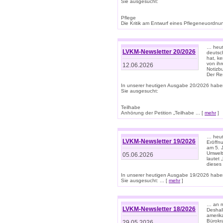
Sie ausgesucht:
Pflege
Die Kritik am Entwurf eines Pflegeneuordnung
… heute
LVKM-Newsletter 20/2026
deutsch
hat, k
von ih
12.06.2026
Notizb
Der Re
In unserer heutigen Ausgabe 20/2026 habe
Sie ausgesucht:
Teilhabe
Anhörung der Petition „Teilhabe ... [
mehr
]
… heute
LVKM-Newsletter 19/2026
Eröffn
am 5. 
Umwelt“
05.06.2026
lautet
dieses
In unserer heutigen Ausgabe 19/2026 habe
Sie ausgesucht: ... [
mehr
]
… an m
LVKM-Newsletter 18/2026
Deshal
amerik
Bürokra
29.05.2026