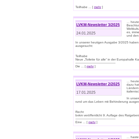
Teilhabe ... [
mehr
]
… heute 
LVKM-Newsletter 3/2025
Beschlu
Weltkult
es, imme
24.01.2025
und den 
In unserer heutigen Ausgabe 3/2025 haben
ausgesucht:
Teilhabe
Neue „Toilette für alle“ in der Europahalle Ka
-------------------------------------------
Die ... [
mehr
]
… heute 
LVKM-Newsletter 2/2025
dazu hat
Ländern 
italieni
17.01.2025
In unse
rund um das Leben mit Behinderung ausges
Recht
bvkm veröffentlicht 9. Auflage des Ratgeb
-------------------------------------------
Eine ... [
mehr
]
… haste 