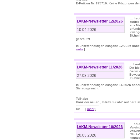
E-Petition Nr. 195716: Keine Kürzungen der E
… heute
LVKM-Newsletter 12/2026
zurück
aus Ma
erfund
10.04.2026
Zwar ga
Sicher
geschützt ...
In unserer heutigen Ausgabe 12/2026 haben
mehr
]
… heute
LVKM-Newsletter 11/2026
Die Ide
Ziel is
Bewuss
27.03.2026
„Bühne 
In unserer heutigen Ausgabe 11/2026 habe
Sie ausgesucht:
Teilhabe
Dank der neuen „Toilette für alle“ auf der Ess
-------------------------
Die ... [
mehr
]
… heute
LVKM-Newsletter 10/2026
Verein
Vollve
Glücks
20.03.2026
kennze