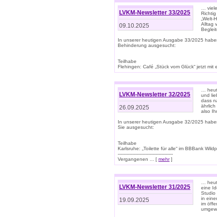
… viel
LVKM-Newsletter 33/2025
Richti
„Welt-
Alltag
09.10.2025
Beglei
In unserer heutigen Ausgabe 33/2025 habe
Behinderung ausgesucht:
Teilhabe
Flehingen: Café „Stück vom Glück“ jetzt mit ein
… heut
LVKM-Newsletter 32/2025
und lie
dass n
ährlich
26.09.2025
also Ih
In unserer heutigen Ausgabe 32/2025 habe
Sie ausgesucht:
Teilhabe
Karlsruhe: „Toilette für alle“ im BBBank Wildp
--------------------------------------
Vergangenen ... [
mehr
]
… heute
LVKM-Newsletter 31/2025
eine I
Studio
in ein
19.09.2025
im öff
umgew