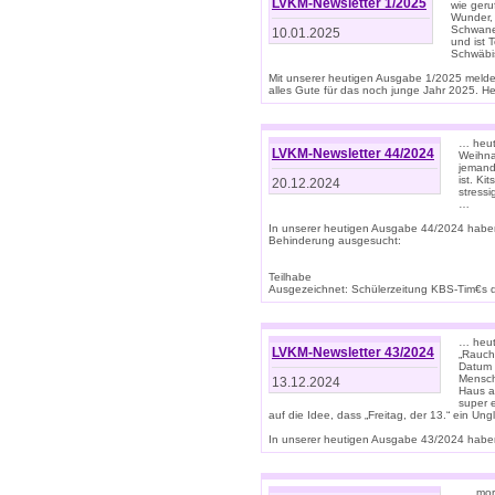
LVKM-Newsletter 1/2025
wie geru
Wunder, 
Schwanen
10.01.2025
und ist 
Schwäbi
Mit unserer heutigen Ausgabe 1/2025 meld
alles Gute für das noch junge Jahr 2025. H
… heute
LVKM-Newsletter 44/2024
Weihna
jemand
ist. K
20.12.2024
stress
…
In unserer heutigen Ausgabe 44/2024 habe
Behinderung ausgesucht:
Teilhabe
Ausgezeichnet: Schülerzeitung KBS-Tim€s de
… heute
LVKM-Newsletter 43/2024
„Rauch
Datum 
Mensch
13.12.2024
Haus au
super 
auf die Idee, dass „Freitag, der 13.“ ein Un
In unserer heutigen Ausgabe 43/2024 haben 
… „mor