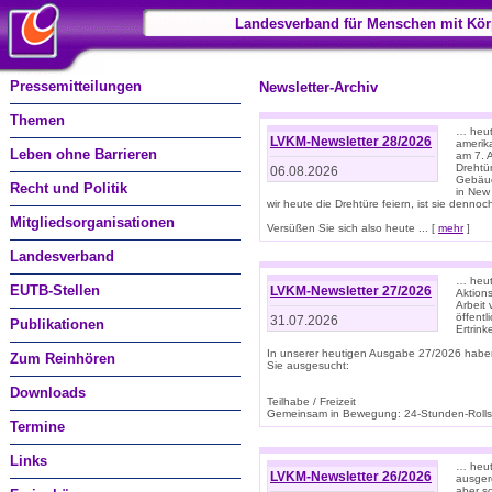
Landesverband für Menschen mit Kör
Pressemitteilungen
Newsletter-Archiv
Themen
… heute
LVKM-Newsletter 28/2026
amerik
Leben ohne Barrieren
am 7. 
Drehtür
06.08.2026
Gebäud
Recht und Politik
in New
wir heute die Drehtüre feiern, ist sie dennoch
Mitgliedsorganisationen
Versüßen Sie sich also heute ... [
mehr
]
Landesverband
… heut
EUTB-Stellen
LVKM-Newsletter 27/2026
Aktions
Arbeit
öffentl
31.07.2026
Publikationen
Ertrin
In unserer heutigen Ausgabe 27/2026 habe
Zum Reinhören
Sie ausgesucht:
Downloads
Teilhabe / Freizeit
Gemeinsam in Bewegung: 24-Stunden-Rollstu
Termine
Links
… heut
LVKM-Newsletter 26/2026
ausgere
aber s