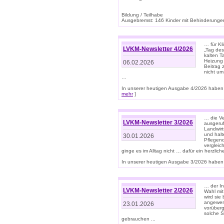
Bildung / Teilhabe
Ausgebremst: 146 Kinder mit Behinderungen
… für Kl
LVKM-Newsletter 4/2026
„Tag des
kalten T
Heizung 
06.02.2026
Beitrag 
nicht um
…
In unserer heutigen Ausgabe 4/2026 haben 
mehr
]
… die Ve
LVKM-Newsletter 3/2026
ausgeruf
Landwirt
und halt
30.01.2026
Pflegend
vergleic
ginge es im Alltag nicht … dafür ein herzlich
In unserer heutigen Ausgabe 3/2026 haben 
… der In
LVKM-Newsletter 2/2026
Wahl mit
wird si
angewend
23.01.2026
vorüberg
solche S
gebrauchen ...