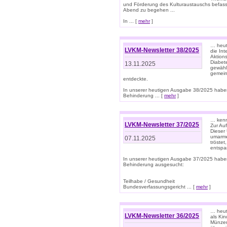
und Förderung des Kulturaustauschs befasse
Abend zu begehen ...
In ... [
mehr
]
… heut
LVKM-Newsletter 38/2025
die In
Aktions
Diabet
13.11.2025
gewählt
gemein
entdeckte.
In unserer heutigen Ausgabe 38/2025 habe
Behinderung ... [
mehr
]
… kenne
LVKM-Newsletter 37/2025
Zur Au
Dieser 
umarme
07.11.2025
tröste
entspa
In unserer heutigen Ausgabe 37/2025 habe
Behinderung ausgesucht:
Teilhabe / Gesundheit
Bundesverfassungsgericht ... [
mehr
]
… heute
LVKM-Newsletter 36/2025
als Kin
Münzen