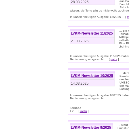
aus Ba
28.03.2025
Foodbl
Sicht h
wissen: die Torte gibt es mittlerweile auch g
In unserer heutigen Ausgabe 12/2025 ... [
m
… die r
LVKM-Newsletter 11/2025
Teilha
Mittelp
selbstb
21.03.2025
Eine Pl
„behind
In unserer heutigen Ausgabe 11/2025 habe
Behinderung ausgesucht: ... [
mehr
]
… der 
LVKM-Newsletter 10/2025
Kreati
des heu
UNESCO 
14.03.2025
der ma
Lösung
In unserer heutigen Ausgabe 10/2025 habe
Behinderung ausgesucht:
Teilhabe
Ein ... [
mehr
]
… steht 
LVKM-Newsletter 9/2025
Frühstüc