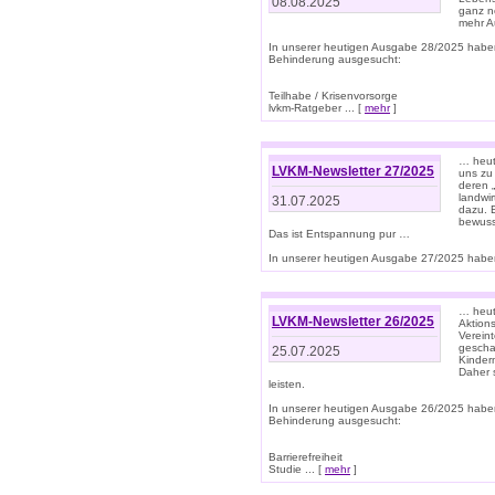
08.08.2025
ganz n
mehr A
In unserer heutigen Ausgabe 28/2025 habe
Behinderung ausgesucht:
Teilhabe / Krisenvorsorge
lvkm-Ratgeber ... [
mehr
]
… heut
LVKM-Newsletter 27/2025
uns zu
deren „
landwi
31.07.2025
dazu. E
bewusst
Das ist Entspannung pur …
In unserer heutigen Ausgabe 27/2025 haben
… heute
LVKM-Newsletter 26/2025
Aktion
Verein
gescha
25.07.2025
Kinder
Daher s
leisten.
In unserer heutigen Ausgabe 26/2025 habe
Behinderung ausgesucht:
Barrierefreiheit
Studie ... [
mehr
]