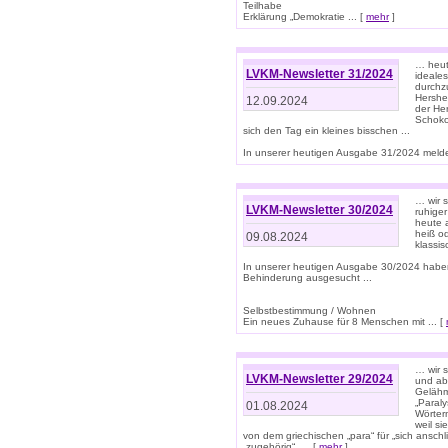
Teilhabe
Erklärung „Demokratie ... [
mehr
]
… heute
LVKM-Newsletter 31/2024
ideale
durchzu
Hershe
12.09.2024
der He
Schoko
sich den Tag ein kleines bisschen ...
In unserer heutigen Ausgabe 31/2024 melde
… wir 
LVKM-Newsletter 30/2024
ruhige
heute 
heiß od
09.08.2024
klassi
In unserer heutigen Ausgabe 30/2024 habe
Behinderung ausgesucht ...
Selbstbestimmung / Wohnen
Ein neues Zuhause für 8 Menschen mit ... [
… wir s
LVKM-Newsletter 29/2024
und ab 
Gelähm
„Paral
01.08.2024
Wörtern
weil si
von dem griechischen „para“ für „sich anschl
„zugehörig“, ... [
mehr
]