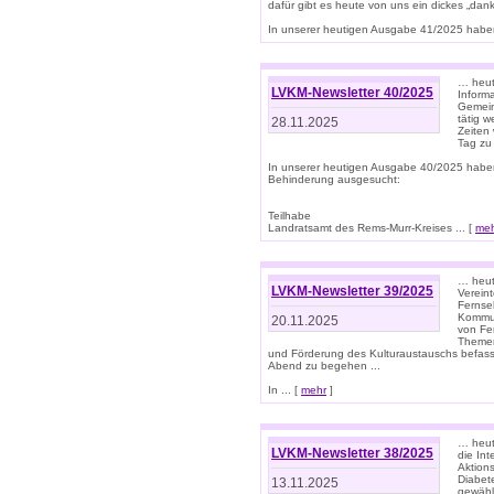
dafür gibt es heute von uns ein dickes „dank
In unserer heutigen Ausgabe 41/2025 haben 
… heute
LVKM-Newsletter 40/2025
Informa
Gemein
tätig w
28.11.2025
Zeiten 
Tag zu
In unserer heutigen Ausgabe 40/2025 habe
Behinderung ausgesucht:
Teilhabe
Landratsamt des Rems-Murr-Kreises ... [
me
… heute
LVKM-Newsletter 39/2025
Verein
Fernse
Kommun
20.11.2025
von Fe
Themen 
und Förderung des Kulturaustauschs befasse
Abend zu begehen ...
In ... [
mehr
]
… heut
LVKM-Newsletter 38/2025
die In
Aktions
Diabet
13.11.2025
gewählt