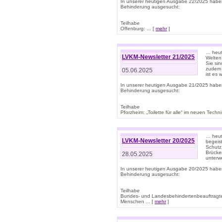
In unserer heutigen Ausgabe 22/2025 habe
Behinderung ausgesucht:
Teilhabe
Offenburg: ... [
mehr
]
… heute
LVKM-Newsletter 21/2025
Welten
Sie sin
zudem 
05.06.2025
ist es 
In unserer heutigen Ausgabe 21/2025 habe
Behinderung ausgesucht:
Teilhabe
Pforzheim: „Toilette für alle“ im neuen Techni
… heute
LVKM-Newsletter 20/2025
begeis
Schutz
Brücken
28.05.2025
unterwe
In unserer heutigen Ausgabe 20/2025 habe
Behinderung ausgesucht:
Teilhabe
Bundes- und Landesbehindertenbeauftragte:
Menschen ... [
mehr
]