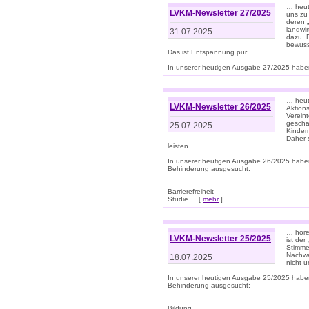
… heut
LVKM-Newsletter 27/2025
uns zu
deren „
landwi
31.07.2025
dazu. E
bewusst
Das ist Entspannung pur …
In unserer heutigen Ausgabe 27/2025 haben
… heute
LVKM-Newsletter 26/2025
Aktion
Verein
gescha
25.07.2025
Kinder
Daher s
leisten.
In unserer heutigen Ausgabe 26/2025 habe
Behinderung ausgesucht:
Barrierefreiheit
Studie ... [
mehr
]
… höre
LVKM-Newsletter 25/2025
ist der
Stimme
Nachwe
18.07.2025
nicht 
In unserer heutigen Ausgabe 25/2025 habe
Behinderung ausgesucht:
Bildung