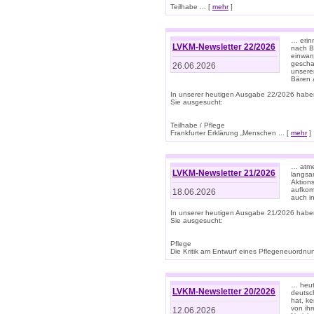
Teilhabe ... [
mehr
]
… erin
LVKM-Newsletter 22/2026
nach B
einwan
gescha
26.06.2026
unsere
Bären a
In unserer heutigen Ausgabe 22/2026 habe
Sie ausgesucht:
Teilhabe / Pflege
Frankfurter Erklärung „Menschen ... [
mehr
]
… atme
LVKM-Newsletter 21/2026
langsa
Aktion
aufkom
18.06.2026
auch i
In unserer heutigen Ausgabe 21/2026 habe
Sie ausgesucht:
Pflege
Die Kritik am Entwurf eines Pflegeneuordnung
… heute
LVKM-Newsletter 20/2026
deutsch
hat, k
von ih
12.06.2026