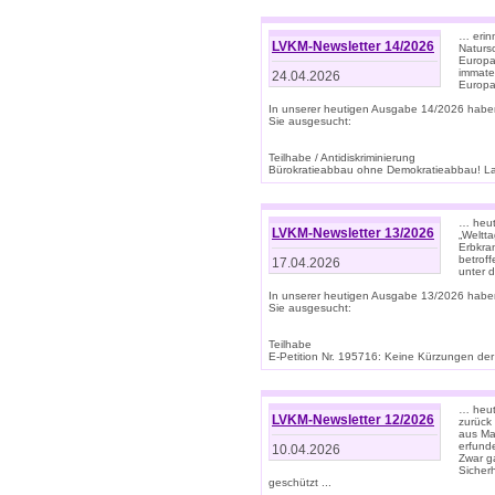
… erin
LVKM-Newsletter 14/2026
Natursc
Europa
immate
24.04.2026
Europa
In unserer heutigen Ausgabe 14/2026 habe
Sie ausgesucht:
Teilhabe / Antidiskriminierung
Bürokratieabbau ohne Demokratieabbau! Land
… heut
LVKM-Newsletter 13/2026
„Weltta
Erbkran
betroff
17.04.2026
unter d
In unserer heutigen Ausgabe 13/2026 habe
Sie ausgesucht:
Teilhabe
E-Petition Nr. 195716: Keine Kürzungen der E
… heute
LVKM-Newsletter 12/2026
zurück
aus Ma
erfund
10.04.2026
Zwar ga
Sicher
geschützt ...