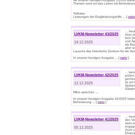
Mit unserer heutigen Ausgabe 1/2026 starte
Themen rund um das Leben mit Behinderun
Teilhabe
Leistungen der Eingliederungshilfe ... [
mehr
… heut
LVKM-Newsletter 43/2025
dass s
kein G
und Äp
19.12.2025
als Bau
aber sc
Lauscha das historische Zentrum für die He
In unserer heutigen Ausgabe ... [
mehr
]
… kenn
LVKM-Newsletter 42/2025
prüfen
gechec
ist am
12.12.2025
Spätest
Gästen 
Mikro sprechen ...
In unserer heutigen Ausgabe 42/2025 habe
Behinderung ... [
mehr
]
… heute
LVKM-Newsletter 41/2025
den Ver
dass et
engagie
05.12.2025
Auch u
Ehrena