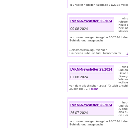
In unserer heutigen Ausgabe 31/2024 melde
… wir 
LVKM-Newsletter 30/2024
ruhige
heute 
heiß od
09.08.2024
klassi
In unserer heutigen Ausgabe 30/2024 habe
Behinderung ausgesucht ...
Selbstbestimmung / Wohnen
Ein neues Zuhause für 8 Menschen mit ... [
… wir s
LVKM-Newsletter 29/2024
und ab 
Gelähm
„Paral
01.08.2024
Wörtern
weil si
von dem griechischen „para“ für „sich anschl
„zugehörig“, ... [
mehr
]
… heut
LVKM-Newsletter 28/2024
und di
„Games
also au
26.07.2024
die So
In unserer heutigen Ausgabe 28/2024 habe
Behinderung ausgesucht ...