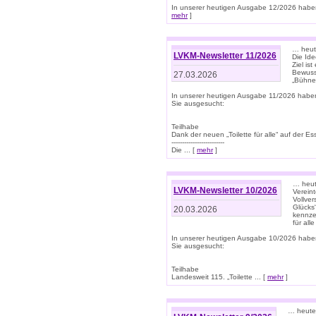
In unserer heutigen Ausgabe 12/2026 haben
mehr
]
… heute
LVKM-Newsletter 11/2026
Die Ide
Ziel is
Bewuss
27.03.2026
„Bühne 
In unserer heutigen Ausgabe 11/2026 habe
Sie ausgesucht:
Teilhabe
Dank der neuen „Toilette für alle“ auf der Ess
-------------------------
Die ... [
mehr
]
… heute
LVKM-Newsletter 10/2026
Verein
Vollve
Glücks
20.03.2026
kennze
für all
In unserer heutigen Ausgabe 10/2026 habe
Sie ausgesucht:
Teilhabe
Landesweit 115. „Toilette ... [
mehr
]
… heute 