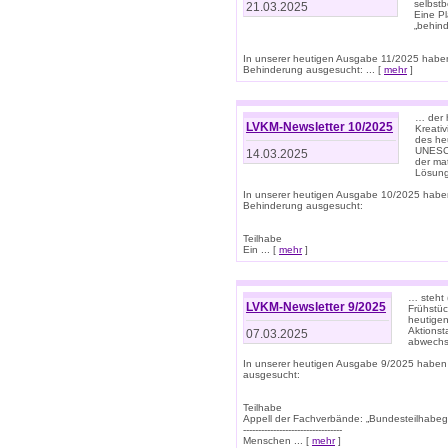
selbstb
21.03.2025
Eine Pl
„behind
In unserer heutigen Ausgabe 11/2025 habe
Behinderung ausgesucht: ... [
mehr
]
… der 
LVKM-Newsletter 10/2025
Kreati
des heu
UNESCO 
14.03.2025
der ma
Lösung
In unserer heutigen Ausgabe 10/2025 habe
Behinderung ausgesucht:
Teilhabe
Ein ... [
mehr
]
… steht 
LVKM-Newsletter 9/2025
Frühstüc
heutigen
Aktionst
07.03.2025
abwechs
In unserer heutigen Ausgabe 9/2025 haben
ausgesucht:
Teilhabe
Appell der Fachverbände: „Bundesteilhabeg
---------------------------------
Menschen ... [
mehr
]