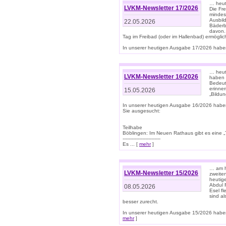
… heut
LVKM-Newsletter 17/2026
Die Fr
mindes
Ausbild
22.05.2026
Bäderbe
davon.
Tag im Freibad (oder im Hallenbad) ermöglic
In unserer heutigen Ausgabe 17/2026 haben
… heute
LVKM-Newsletter 16/2026
haben 
Bedeut
erinner
15.05.2026
„Bildun
In unserer heutigen Ausgabe 16/2026 habe
Sie ausgesucht:
Teilhabe
Böblingen: Im Neuen Rathaus gibt es eine „Toi
-------------------------
Es ... [
mehr
]
… am h
LVKM-Newsletter 15/2026
zweite
heutige
Abdul R
08.05.2026
Esel f
sind a
besser zurecht.
In unserer heutigen Ausgabe 15/2026 haben
mehr
]