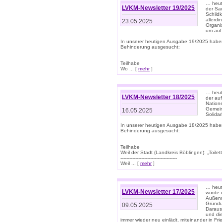
… heute
LVKM-Newsletter 19/2025
der Sau
Schild
allerd
23.05.2025
Organi
um auf
In unserer heutigen Ausgabe 19/2025 habe
Behinderung ausgesucht:
Teilhabe
Wo ... [
mehr
]
… heut
LVKM-Newsletter 18/2025
der au
Nation
Gemeins
16.05.2025
Solidar
In unserer heutigen Ausgabe 18/2025 habe
Behinderung ausgesucht:
Teilhabe
Weil der Stadt (Landkreis Böblingen): „Toilette
--------------------------------------
Weil ... [
mehr
]
… heut
LVKM-Newsletter 17/2025
wurde 
Außenm
Gründu
09.05.2025
Daraus
und di
immer wieder neu einlädt, miteinander in Fri