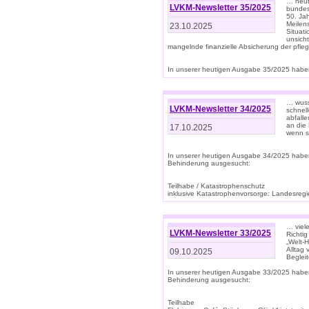
… heute
LVKM-Newsletter 35/2025
bundesw
50. Jah
Meilen
23.10.2025
Situati
unsicht
mangelnde finanzielle Absicherung der pfleg
In unserer heutigen Ausgabe 35/2025 haben
… wuss
LVKM-Newsletter 34/2025
schnel
abfalle
an die 
17.10.2025
wenn s
In unserer heutigen Ausgabe 34/2025 habe
Behinderung ausgesucht:
Teilhabe / Katastrophenschutz
inklusive Katastrophenvorsorge: Landesregie
… viel
LVKM-Newsletter 33/2025
Richti
„Welt-
Alltag
09.10.2025
Beglei
In unserer heutigen Ausgabe 33/2025 habe
Behinderung ausgesucht:
Teilhabe