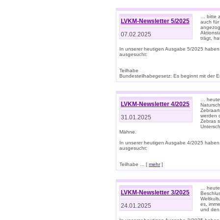
… bitte 
LVKM-Newsletter 5/2025
auch für
angezoge
Aktionst
07.02.2025
trägt, h
In unserer heutigen Ausgabe 5/2025 haben
ausgesucht:
Teilhabe
Bundesteilhabegesetz: Es beginnt mit der Erm
… heute 
LVKM-Newsletter 4/2025
Natursch
Zebraart
werden d
31.01.2025
Zebras s
Untersch
Mähne.
In unserer heutigen Ausgabe 4/2025 haben
ausgesucht:
Teilhabe ... [
mehr
]
… heute 
LVKM-Newsletter 3/2025
Beschlu
Weltkult
es, imme
24.01.2025
und den 