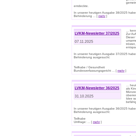
gemein
entdeckte.
In unserer heutigen Ausgabe 38/2025 habe
Behinderung ... [
mehr
]
… kenne
LVKM-Newsletter 37/2025
Zur Au
Dieser 
umarme
07.11.2025
tröste
entspa
In unserer heutigen Ausgabe 37/2025 habe
Behinderung ausgesucht:
Teilhabe / Gesundheit
Bundesverfassungsgericht ... [
mehr
]
… heute
LVKM-Newsletter 36/2025
als Kin
Münzen
überre
31.10.2025
Idee w
befähi
In unserer heutigen Ausgabe 36/2025 habe
Behinderung ausgesucht:
Teilhabe
Umfrage: ... [
mehr
]