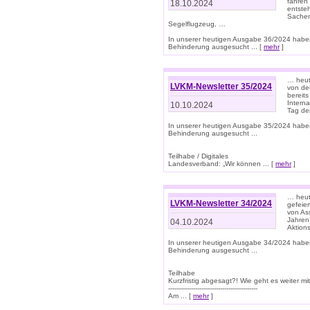
fahren
18.10.2024
entste
Sachen
Segelflugzeug, …
In unserer heutigen Ausgabe 36/2024 habe
Behinderung ausgesucht ... [
mehr
]
… heute
LVKM-Newsletter 35/2024
von den
bereits
Interna
10.10.2024
Tag de
In unserer heutigen Ausgabe 35/2024 habe
Behinderung ausgesucht ...
Teilhabe / Digitales
Landesverband: „Wir können ... [
mehr
]
… heut
LVKM-Newsletter 34/2024
gefeier
von Ass
Jahren
04.10.2024
Aktions
In unserer heutigen Ausgabe 34/2024 habe
Behinderung ausgesucht ...
Teilhabe
Kurzfristig abgesagt?! Wie geht es weiter 
-------------------------------------------
Am ... [
mehr
]