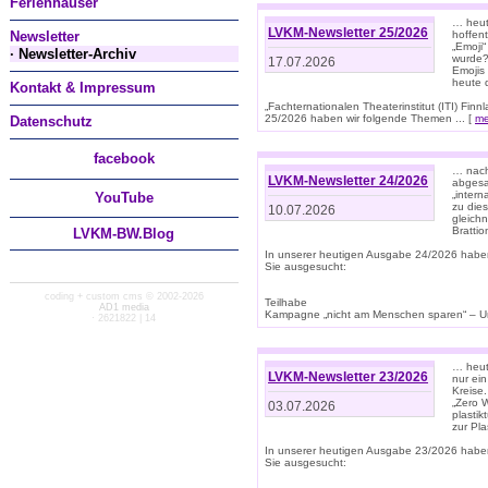
Ferienhäuser
… heut
LVKM-Newsletter 25/2026
Newsletter
hoffent
„Emoji“
· Newsletter-Archiv
wurde?
17.07.2026
Emojis 
heute 
Kontakt & Impressum
„Fachternationalen Theaterinstitut (ITI) Fi
25/2026 haben wir folgende Themen ... [
me
Datenschutz
facebook
… nach
LVKM-Newsletter 24/2026
abgesag
„intern
You
Tube
zu dies
10.07.2026
gleich
Brattio
LVKM-BW.Blog
In unserer heutigen Ausgabe 24/2026 habe
Sie ausgesucht:
coding + custom cms © 2002-2026
Teilhabe
AD1 media
Kampagne „nicht am Menschen sparen“ – Un
· 2621822 | 14
… heute
LVKM-Newsletter 23/2026
nur ein
Kreise
„Zero 
03.07.2026
plastik
zur Pla
In unserer heutigen Ausgabe 23/2026 habe
Sie ausgesucht: