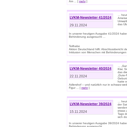
Am ... [
mehr
]
… heute
LVKM-Newsletter 41/2024
Ameise
Umwelt
das Übe
29.11.2024
In unserer heutigen Ausgabe 41/2024 habe
Behinderung ausgesucht ...
Teilhabe
Aktion Deutschland hilft: Abschlussberic
Inklusion von Menschen mit Behinderungen (P
… „San
LVKM-Newsletter 40/2024
Klar, 
das die
„Gute-
22.11.2024
Geburt
hatte 
Adlershof – und natürlich nur in schwarz-w
Figur ... [
mehr
]
… heut
LVKM-Newsletter 39/2024
der Sa
werden
etwas 
15.11.2024
Tags de
sich d
In unserer heutigen Ausgabe 39/2024 habe
Behinderung ausgesucht ...