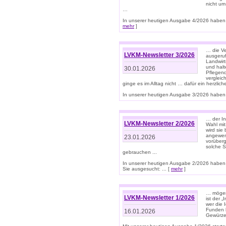
nicht um
…
In unserer heutigen Ausgabe 4/2026 haben 
mehr
]
… die Ve
LVKM-Newsletter 3/2026
ausgeruf
Landwirt
und halt
30.01.2026
Pflegend
vergleic
ginge es im Alltag nicht … dafür ein herzlich
In unserer heutigen Ausgabe 3/2026 haben 
… der In
LVKM-Newsletter 2/2026
Wahl mit
wird si
angewend
23.01.2026
vorüberg
solche S
gebrauchen ...
In unserer heutigen Ausgabe 2/2026 haben
Sie ausgesucht: ... [
mehr
]
… mögen 
LVKM-Newsletter 1/2026
ist der 
wer die 
Funden b
16.01.2026
Gewürze 