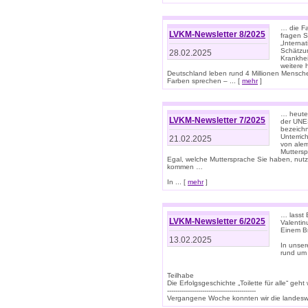
… die Fa
LVKM-Newsletter 8/2025
fragen S
„Interna
Schätzun
28.02.2025
Krankhei
weitere 
Deutschland leben rund 4 Millionen Mensche
Farben sprechen – ... [
mehr
]
… heute 
LVKM-Newsletter 7/2025
der UNE
bezeichn
Unterric
21.02.2025
von alem
Muttersp
Egal, welche Muttersprache Sie haben, nutz
kommen …
In ... [
mehr
]
… lasst 
LVKM-Newsletter 6/2025
Valentin
Einem B
13.02.2025
In unse
rund um
Teilhabe
Die Erfolgsgeschichte „Toilette für alle“ geht
-------------------------------------------
Vergangene Woche konnten wir die landeswe