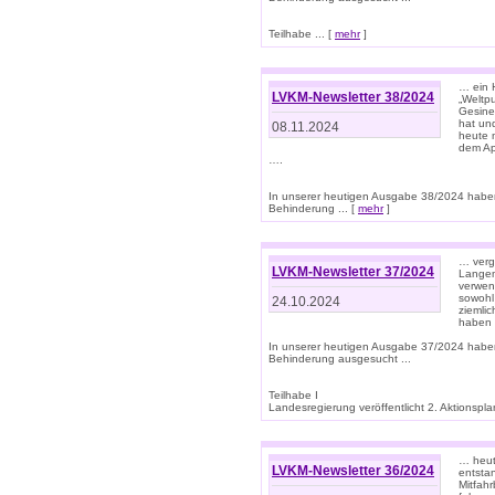
Teilhabe ... [
mehr
]
… ein 
LVKM-Newsletter 38/2024
„Weltpu
Gesine
hat und
08.11.2024
heute 
dem App
….
In unserer heutigen Ausgabe 38/2024 habe
Behinderung ... [
mehr
]
… verg
LVKM-Newsletter 37/2024
Langens
verwen
sowohl
24.10.2024
ziemlic
haben
In unserer heutigen Ausgabe 37/2024 habe
Behinderung ausgesucht ...
Teilhabe I
Landesregierung veröffentlicht 2. Aktionsplan
… heute
LVKM-Newsletter 36/2024
entsta
Mitfah