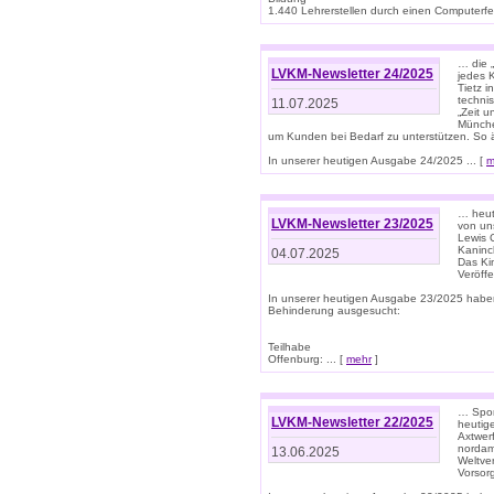
1.440 Lehrerstellen durch einen Computerfeh
… die 
LVKM-Newsletter 24/2025
jedes 
Tietz i
techni
11.07.2025
„Zeit 
Münche
um Kunden bei Bedarf zu unterstützen. So 
In unserer heutigen Ausgabe 24/2025 ... [
m
… heute
LVKM-Newsletter 23/2025
von uns
Lewis C
Kaninc
04.07.2025
Das Kin
Veröff
In unserer heutigen Ausgabe 23/2025 habe
Behinderung ausgesucht:
Teilhabe
Offenburg: ... [
mehr
]
… Spor
LVKM-Newsletter 22/2025
heutig
Axtwer
nordame
13.06.2025
Weltve
Vorsor