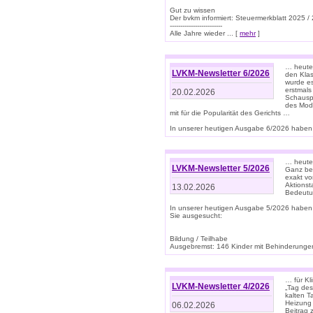
Gut zu wissen
Der bvkm informiert: Steuermerkblatt 2025 /
-------------------------
Alle Jahre wieder ... [
mehr
]
… heute 
LVKM-Newsletter 6/2026
den Klas
wurde es
erstmals
20.02.2026
Schauspi
des Mode
mit für die Popularität des Gerichts …
In unserer heutigen Ausgabe 6/2026 haben 
… heute 
LVKM-Newsletter 5/2026
Ganz bew
exakt vo
Aktionst
13.02.2026
Bedeutun
In unserer heutigen Ausgabe 5/2026 haben
Sie ausgesucht:
Bildung / Teilhabe
Ausgebremst: 146 Kinder mit Behinderungen
… für Kl
LVKM-Newsletter 4/2026
„Tag des
kalten T
Heizung 
06.02.2026
Beitrag 