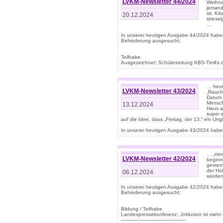
LVKM-Newsletter 44/2024
Weihna
jemand
ist. K
20.12.2024
stress
…
In unserer heutigen Ausgabe 44/2024 habe
Behinderung ausgesucht:
Teilhabe
Ausgezeichnet: Schülerzeitung KBS-Tim€s de
… heute
LVKM-Newsletter 43/2024
„Rauch
Datum 
Mensch
13.12.2024
Haus au
super 
auf die Idee, dass „Freitag, der 13.“ ein Un
In unserer heutigen Ausgabe 43/2024 haben 
… „mor
LVKM-Newsletter 42/2024
beginn
gestern
der Hof
06.12.2024
würden
In unserer heutigen Ausgabe 42/2024 habe
Behinderung ausgesucht:
Bildung / Teilhabe
Landespressekonferenz: „Inklusion ist mehr 
-------------------------------------------