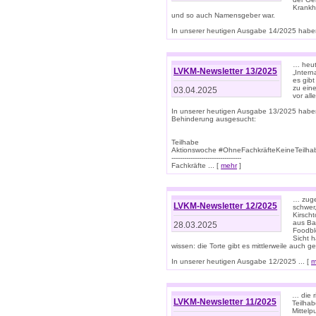
Krankhe
und so auch Namensgeber war.
In unserer heutigen Ausgabe 14/2025 haben
… heut
LVKM-Newsletter 13/2025
„Intern
es gibt
zu eine
03.04.2025
vor all
In unserer heutigen Ausgabe 13/2025 habe
Behinderung ausgesucht:
Teilhabe
Aktionswoche #OhneFachkräfteKeineTeilh
---------------------------------
Fachkräfte ... [
mehr
]
… zuge
LVKM-Newsletter 12/2025
schwer
Kirscht
aus Ba
28.03.2025
Foodbl
Sicht h
wissen: die Torte gibt es mittlerweile auch g
In unserer heutigen Ausgabe 12/2025 ... [
m
… die r
LVKM-Newsletter 11/2025
Teilha
Mittelp