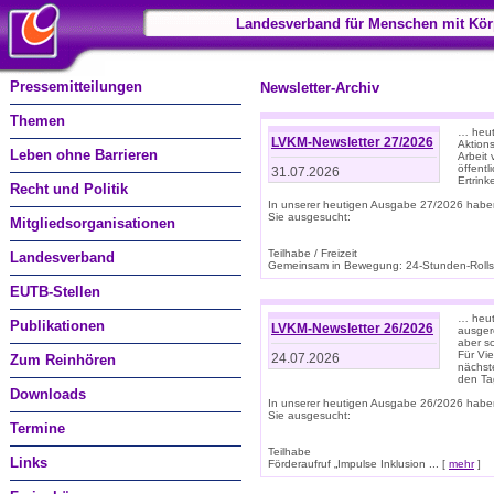
Landesverband für Menschen mit Kör
Pressemitteilungen
Newsletter-Archiv
Themen
… heut
LVKM-Newsletter 27/2026
Aktions
Leben ohne Barrieren
Arbeit
öffentl
31.07.2026
Ertrin
Recht und Politik
In unserer heutigen Ausgabe 27/2026 habe
Sie ausgesucht:
Mitgliedsorganisationen
Teilhabe / Freizeit
Landesverband
Gemeinsam in Bewegung: 24-Stunden-Rollstu
EUTB-Stellen
… heut
Publikationen
LVKM-Newsletter 26/2026
ausgere
aber s
Für Vi
24.07.2026
Zum Reinhören
nächst
den T
Downloads
In unserer heutigen Ausgabe 26/2026 habe
Sie ausgesucht:
Termine
Teilhabe
Links
Förderaufruf „Impulse Inklusion ... [
mehr
]