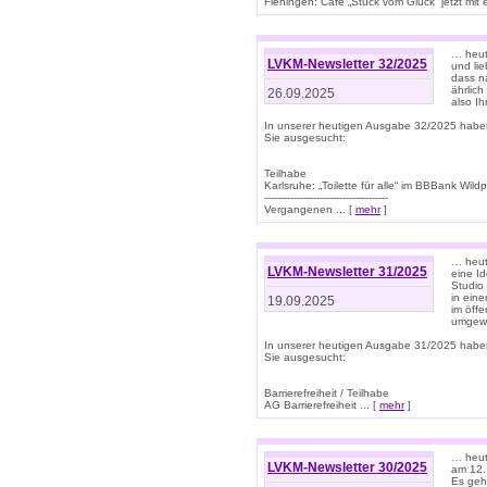
Flehingen: Café „Stück vom Glück“ jetzt mit ein
… heut
LVKM-Newsletter 32/2025
und lie
dass n
ährlich
26.09.2025
also Ih
In unserer heutigen Ausgabe 32/2025 habe
Sie ausgesucht:
Teilhabe
Karlsruhe: „Toilette für alle“ im BBBank Wildp
--------------------------------------
Vergangenen ... [
mehr
]
… heute
LVKM-Newsletter 31/2025
eine I
Studio
in ein
19.09.2025
im öff
umgew
In unserer heutigen Ausgabe 31/2025 habe
Sie ausgesucht:
Barrierefreiheit / Teilhabe
AG Barrierefreiheit ... [
mehr
]
… heut
LVKM-Newsletter 30/2025
am 12.
Es geh