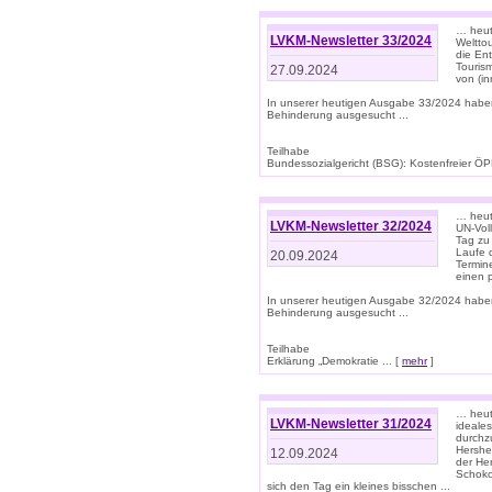
… heute
LVKM-Newsletter 33/2024
Welttou
die En
Tourism
27.09.2024
von (i
In unserer heutigen Ausgabe 33/2024 habe
Behinderung ausgesucht ...
Teilhabe
Bundessozialgericht (BSG): Kostenfreier ÖPN
… heute
LVKM-Newsletter 32/2024
UN-Vol
Tag zu
Laufe 
20.09.2024
Termine
einen 
In unserer heutigen Ausgabe 32/2024 habe
Behinderung ausgesucht ...
Teilhabe
Erklärung „Demokratie ... [
mehr
]
… heute
LVKM-Newsletter 31/2024
ideale
durchzu
Hershe
12.09.2024
der He
Schoko
sich den Tag ein kleines bisschen ...