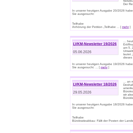
Notizb
Der Re
In unserer heutigen Ausgabe 20/2026 habe
Sie ausgesucht:
Teilhabe
Anhörung der Petition „Teilhabe ... [
mehr
]
… heute
LVKM-Newsletter 19/2026
Eröffn
am 5. 
Umwelt“
05.06.2026
lautet
dieses
In unserer heutigen Ausgabe 19/2026 habe
Sie ausgesucht: ... [
mehr
]
… an m
LVKM-Newsletter 18/2026
Deshal
amerik
Bürokra
29.05.2026
wir als
Bürok
In unserer heutigen Ausgabe 18/2026 habe
Sie ausgesucht:
Teilhabe
Bürokratieabbau: Fällt der Posten der Land