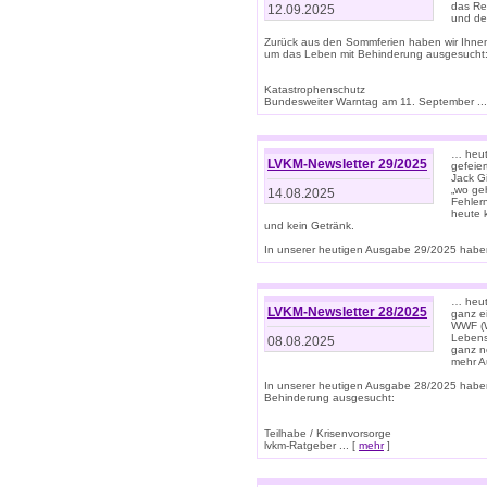
das Rec
12.09.2025
und de
Zurück aus den Sommferien haben wir Ihne
um das Leben mit Behinderung ausgesucht
Katastrophenschutz
Bundesweiter Warntag am 11. September ...
… heute
LVKM-Newsletter 29/2025
gefeie
Jack Gi
„wo ge
14.08.2025
Fehler
heute 
und kein Getränk.
In unserer heutigen Ausgabe 29/2025 haben
… heute
LVKM-Newsletter 28/2025
ganz e
WWF (W
Lebens
08.08.2025
ganz n
mehr A
In unserer heutigen Ausgabe 28/2025 habe
Behinderung ausgesucht:
Teilhabe / Krisenvorsorge
lvkm-Ratgeber ... [
mehr
]