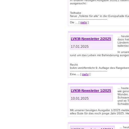
In unserer heutigen Ausgabe 3/2025 haben
ausgesucht:
Teilhabe
Neue „Toilette für alle“ in der Europahalle Ka
-------------------------------------------
Die ... [
mehr
]
… heute 
LVKM-Newsletter 2/2025
dazu hat
Ländern 
italieni
17.01.2025
In unse
rund um das Leben mit Behinderung ausges
Recht
bvkm veröffentlicht 9. Auflage des Ratgeb
-------------------------------------------
Eine ... [
mehr
]
… haste 
LVKM-Newsletter 1/2025
wie geru
Wunder, 
Schwanen
10.01.2025
und ist 
Schwäbi
Mit unserer heutigen Ausgabe 1/2025 meld
alles Gute für das noch junge Jahr 2025. H
… heute