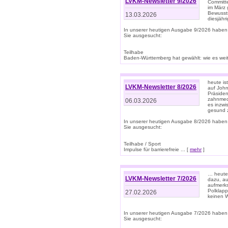
LVKM-Newsletter 9/2026
Committe
im März 
Bewussts
13.03.2026
diesjähr
In unserer heutigen Ausgabe 9/2026 haben
Sie ausgesucht:
Teilhabe
Baden-Württemberg hat gewählt: wie es weite
heute is
LVKM-Newsletter 8/2026
auf Joh
Präsiden
zahnmedi
06.03.2026
es inzwi
gesund z
In unserer heutigen Ausgabe 8/2026 haben
Sie ausgesucht:
Teilhabe / Sport
Impulse für barrierefreie ... [
mehr
]
… heute 
LVKM-Newsletter 7/2026
dazu, au
aufmerks
Polklapp
27.02.2026
keinen W
In unserer heutigen Ausgabe 7/2026 haben
Sie ausgesucht: