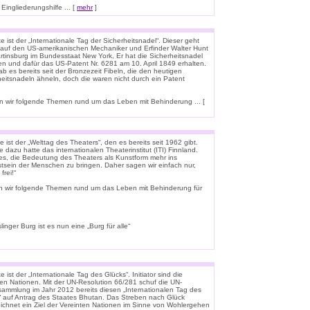
ingliederungshilfe ... [
mehr
]
 ist der „Internationale Tag der Sicherheitsnadel“. Dieser geht
 auf den US-amerikanischen Mechaniker und Erfinder Walter Hunt
rtinsburg im Bundesstaat New York, Er hat die Sicherheitsnadel
en und dafür das US-Patent Nr. 6281 am 10. April 1849 erhalten.
b es bereits seit der Bronzezeit Fibeln, die den heutigen
heitsnadeln ähneln, doch die waren nicht durch ein Patent
 wir folgende Themen rund um das Leben mit Behinderung ... [
 ist der „Welttag des Theaters“, den es bereits seit 1962 gibt.
e dazu hatte das internationalen Theaterinstitut (ITI) Finnland.
t es, die Bedeutung des Theaters als Kunstform mehr ins
tsein der Menschen zu bringen. Daher sagen wir einfach nur,
frei!“
n wir folgende Themen rund um das Leben mit Behinderung für
linger Burg ist es nun eine „Burg für alle“
 ist der „Internationale Tag des Glücks“. Initiator sind die
ten Nationen. Mit der UN-Resolution 66/281 schuf die UN-
rsammlung im Jahr 2012 bereits diesen „Internationalen Tag des
“ auf Antrag des Staates Bhutan. Das Streben nach Glück
ichnet ein Ziel der Vereinten Nationen im Sinne von Wohlergehen