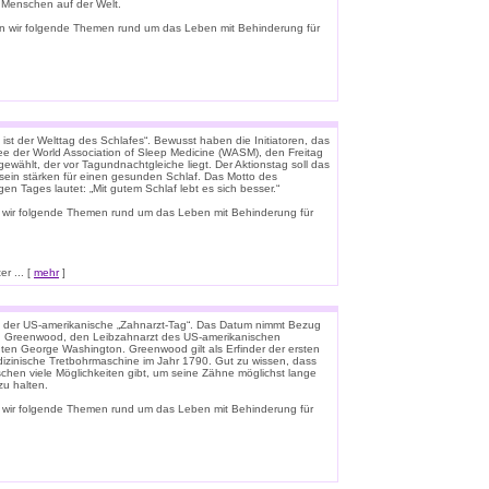
e Menschen auf der Welt.
n wir folgende Themen rund um das Leben mit Behinderung für
ist der Welttag des Schlafes“. Bewusst haben die Initiatoren, das
e der World Association of Sleep Medicine (WASM), den Freitag
gewählt, der vor Tagundnachtgleiche liegt. Der Aktionstag soll das
ein stärken für einen gesunden Schlaf. Das Motto des
igen Tages lautet: „Mit gutem Schlaf lebt es sich besser.“
 wir folgende Themen rund um das Leben mit Behinderung für
r ... [
mehr
]
t der US-amerikanische „Zahnarzt-Tag“. Das Datum nimmt Bezug
n Greenwood, den Leibzahnarzt des US-amerikanischen
ten George Washington. Greenwood gilt als Erfinder der ersten
zinische Tretbohrmaschine im Jahr 1790. Gut zu wissen, dass
schen viele Möglichkeiten gibt, um seine Zähne möglichst lange
u halten.
 wir folgende Themen rund um das Leben mit Behinderung für