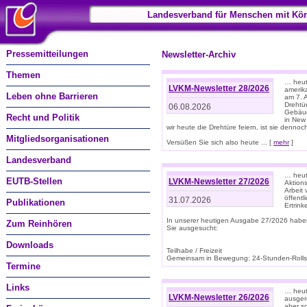
Landesverband für Menschen mit Kör
Pressemitteilungen
Newsletter-Archiv
Themen
… heute
LVKM-Newsletter 28/2026
amerik
Leben ohne Barrieren
am 7. 
Drehtür
06.08.2026
Gebäud
Recht und Politik
in New
wir heute die Drehtüre feiern, ist sie dennoch
Mitgliedsorganisationen
Versüßen Sie sich also heute ... [
mehr
]
Landesverband
… heut
EUTB-Stellen
LVKM-Newsletter 27/2026
Aktions
Arbeit
öffentl
31.07.2026
Publikationen
Ertrin
In unserer heutigen Ausgabe 27/2026 habe
Zum Reinhören
Sie ausgesucht:
Downloads
Teilhabe / Freizeit
Gemeinsam in Bewegung: 24-Stunden-Rollstu
Termine
Links
… heut
LVKM-Newsletter 26/2026
ausgere
aber s