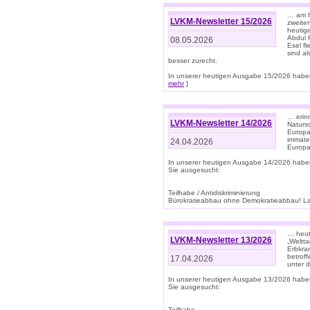
… am h
LVKM-Newsletter 15/2026
zweite
heutige
Abdul R
08.05.2026
Esel f
sind a
besser zurecht.
In unserer heutigen Ausgabe 15/2026 haben
mehr
]
… erin
LVKM-Newsletter 14/2026
Natursc
Europa
immate
24.04.2026
Europa
In unserer heutigen Ausgabe 14/2026 habe
Sie ausgesucht:
Teilhabe / Antidiskriminierung
Bürokratieabbau ohne Demokratieabbau! Land
… heut
LVKM-Newsletter 13/2026
„Weltta
Erbkran
betroff
17.04.2026
unter d
In unserer heutigen Ausgabe 13/2026 habe
Sie ausgesucht:
Teilhabe