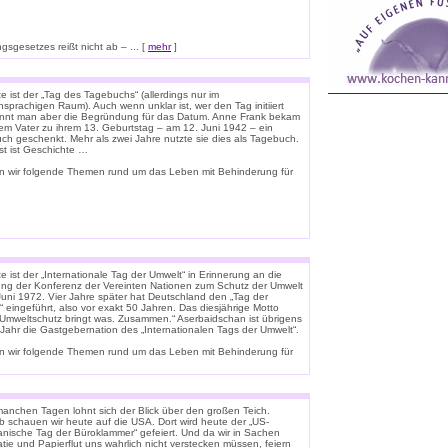
sgesetzes reißt nicht ab – ... [
mehr
]
 ist der „Tag des Tagebuchs“ (allerdings nur im
sprachigen Raum). Auch wenn unklar ist, wer den Tag initiiert
ennt man aber die Begründung für das Datum. Anne Frank bekam
rem Vater zu ihrem 13. Geburtstag – am 12. Juni 1942 – ein
uch geschenkt. Mehr als zwei Jahre nutzte sie dies als Tagebuch.
st ist Geschichte …
n wir folgende Themen rund um das Leben mit Behinderung für
 ist der „Internationale Tag der Umwelt“ in Erinnerung an die
ung der Konferenz der Vereinten Nationen zum Schutz der Umwelt
Juni 1972. Vier Jahre später hat Deutschland den „Tag der
 eingeführt, also vor exakt 50 Jahren. Das diesjährige Motto
 „Umweltschutz bringt was. Zusammen.“ Aserbaidschan ist übrigens
 Jahr die Gastgebernation des „Internationalen Tags der Umwelt“.
n wir folgende Themen rund um das Leben mit Behinderung für
anchen Tagen lohnt sich der Blick über den großen Teich.
b schauen wir heute auf die USA. Dort wird heute der „US-
anische Tag der Büroklammer“ gefeiert. Und da wir in Sachen
tie und Papierflut uns wahrlich nicht verstecken müssen, feiern