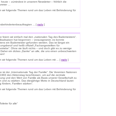
o heute – zumindest in unserem Newsletter – fröhlich die
lammer …
n wir folgende Themen rund um das Leben mit Behinderung für
esbehindertenbeauftragten ... [
mehr
]
e feiern wir einfach mal den „nationalen Tag des Bademeisters“.
eibadsaison hat begonnen – vorausgesetzt, es konnte
tens ein Bademeister gefunden werden. Das ist längst ein
ungsberuf und heißt offiziell „Fachangestellten für
triebe“. Ohne sie läuft nichts – und doch gibt es zu wenige
 Daher ein dickes „Danke“ an alle, die uns einen unbeschwerten
hen!
 wir folgende Themen rund um das Leben mit ... [
mehr
]
 ist der „Internationale Tag der Familie“. Die Vereinten Nationen
1993 den Aktionstag beschlossen, um auf die zentrale
ung und den Wert von Familie als Basis unserer Gesellschaft zu
n und zu stärken. Das diesjährige Motto in Deutschland lautet
g fördern, Familien stärken“.
n wir folgende Themen rund um das Leben mit Behinderung für
lette für alle“