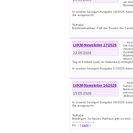
wir als
Bürok
In unserer heutigen Ausgabe 18/2026 habe
Sie ausgesucht:
Teilhabe
Bürokratieabbau: Fällt der Posten der Land
… heut
LVKM-Newsletter 17/2026
Die Fr
mindes
Ausbild
22.05.2026
Bäderbe
davon.
Tag im Freibad (oder im Hallenbad) ermöglic
In unserer heutigen Ausgabe 17/2026 haben
… heute
LVKM-Newsletter 16/2026
haben 
Bedeut
erinner
15.05.2026
„Bildun
In unserer heutigen Ausgabe 16/2026 habe
Sie ausgesucht:
Teilhabe
Böblingen: Im Neuen Rathaus gibt es eine „Toi
-------------------------
Es ... [
mehr
]