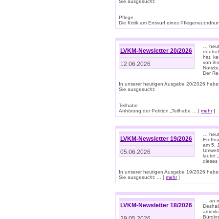
Sie ausgesucht:
Pflege
Die Kritik am Entwurf eines Pflegeneuordnung
… heute
LVKM-Newsletter 20/2026
deutsch
hat, k
von ih
12.06.2026
Notizb
Der Re
In unserer heutigen Ausgabe 20/2026 habe
Sie ausgesucht:
Teilhabe
Anhörung der Petition „Teilhabe ... [
mehr
]
… heute
LVKM-Newsletter 19/2026
Eröffn
am 5. 
Umwelt“
05.06.2026
lautet
dieses
In unserer heutigen Ausgabe 19/2026 habe
Sie ausgesucht: ... [
mehr
]
… an m
LVKM-Newsletter 18/2026
Deshal
amerik
Bürokra
29.05.2026