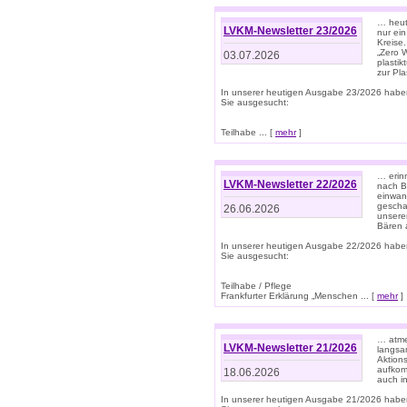
… heute
LVKM-Newsletter 23/2026
nur ein
Kreise
„Zero 
03.07.2026
plastik
zur Pla
In unserer heutigen Ausgabe 23/2026 habe
Sie ausgesucht:
Teilhabe ... [
mehr
]
… erin
LVKM-Newsletter 22/2026
nach B
einwan
gescha
26.06.2026
unsere
Bären a
In unserer heutigen Ausgabe 22/2026 habe
Sie ausgesucht:
Teilhabe / Pflege
Frankfurter Erklärung „Menschen ... [
mehr
]
… atme
LVKM-Newsletter 21/2026
langsa
Aktion
aufkom
18.06.2026
auch i
In unserer heutigen Ausgabe 21/2026 habe