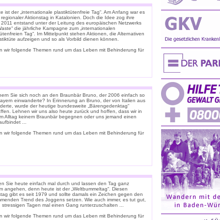
 ist der „internationale plastiktütenfreie Tag“. Am Anfang war es
 regionaler Aktionstag in Katalonien. Doch die Idee zog ihre
. 2011 entstand unter der Leitung des europäischen Netzwerks
Waste“ die jährliche Kampagne zum „internationalen
tütenfreien Tag“. Im Mittelpunkt stehen Aktionen, die Alternativen
stiktüte aufzeigen und so als Vorbild dienen können.
n wir folgende Themen rund um das Leben mit Behinderung für
nern Sie sich noch an den Braunbär Bruno, der 2006 einfach so
ayern einwanderte? In Erinnerung an Bruno, der von Italien aus
derte, wurde der heutige bundesweite „Bärengedenktag“
ffen. Lehnen wir uns also heute zurück und hoffen, dass wir in
m Alltag keinem Braunbär begegnen oder uns jemand einen
ufbindet ...
n wir folgende Themen rund um das Leben mit Behinderung für
n Sie heute einfach mal durch und lassen den Tag ganz
m angehen, denn heute ist der „Weltbummeltag“. Diesen
stag gibt es seit 1979 und sollte damals ein Zeichen gegen den
menden Trend des Joggens setzen. Wie auch immer, es tut gut,
n stressigen Tagen mal einen Gang runterzuschalten ...
n wir folgende Themen rund um das Leben mit Behinderung für