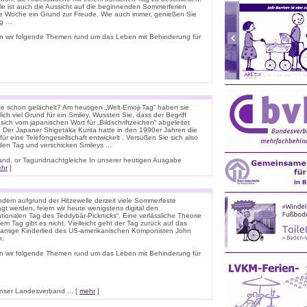
ele ist auch die Aussicht auf die beginnenden Sommerferien
e Woche ein Grund zur Freude. Wie auch immer, genießen Sie
ag …
n wir folgende Themen rund um das Leben mit Behinderung für
e schon gelächelt? Am heutigen „Welt-Emoji-Tag“ haben sie
lich viel Grund für ein Smiley. Wussten Sie, dass der Begriff
 sich vom japanischen Wort für „Bildschriftzeichen“ abgeleitet
 Der Japaner Shigetaka Kurita hatte in den 1990er Jahren die
für eine Telefongesellschaft entwickelt . Versüßen Sie sich also
den Tag und verschicken Smileys ...
nnland. or Tagundnachtgleiche In unserer heutigen Ausgabe
hr
]
dem aufgrund der Hitzewelle derzeit viele Sommerfeste
t werden, feiern wir heute wenigstens digital den
ationalen Tag des Teddybär-Picknicks“. Eine verlässliche Theorie
em Tag gibt es nicht. Vielleicht geht der Tag zurück auf das
namige Kinderlied des US-amerikanischen Komponisten John
n.
n wir folgende Themen rund um das Leben mit Behinderung für
ser Landesverband ... [
mehr
]