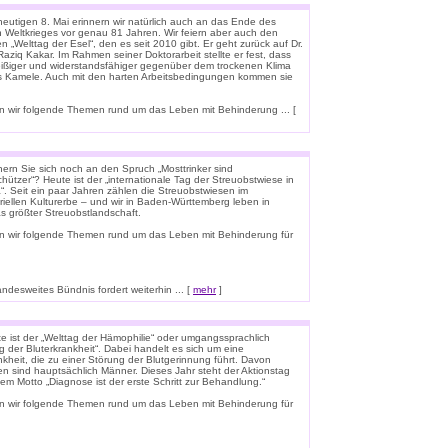
eutigen 8. Mai erinnern wir natürlich auch an das Ende des
n Weltkrieges vor genau 81 Jahren. Wir feiern aber auch den
n „Welttag der Esel“, den es seit 2010 gibt. Er geht zurück auf Dr.
aziq Kakar. Im Rahmen seiner Doktorarbeit stellte er fest, dass
leißiger und widerstandsfähiger gegenüber dem trockenen Klima
ls Kamele. Auch mit den harten Arbeitsbedingungen kommen sie
 wir folgende Themen rund um das Leben mit Behinderung ... [
nern Sie sich noch an den Spruch „Mosttrinker sind
hützer“? Heute ist der „internationale Tag der Streuobstwiese in
“. Seit ein paar Jahren zählen die Streuobstwiesen im
riellen Kulturerbe – und wir in Baden-Württemberg leben in
s größter Streuobstlandschaft.
n wir folgende Themen rund um das Leben mit Behinderung für
esweites Bündnis fordert weiterhin ... [
mehr
]
e ist der „Welttag der Hämophilie“ oder umgangssprachlich
g der Bluterkrankheit“. Dabei handelt es sich um eine
kheit, die zu einer Störung der Blutgerinnung führt. Davon
en sind hauptsächlich Männer. Dieses Jahr steht der Aktionstag
em Motto „Diagnose ist der erste Schritt zur Behandlung.“
n wir folgende Themen rund um das Leben mit Behinderung für