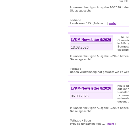
für all
In unserer heutigen Ausgabe 10/2026 habe
Sie ausgesucht:
Teilhabe
Landesweit 115. „Toilette ... [
mehr
]
… heute 
LVKM-Newsletter 9/2026
Committe
im März 
Bewussts
13.03.2026
diesjähr
In unserer heutigen Ausgabe 9/2026 haben
Sie ausgesucht:
Teilhabe
Baden-Württemberg hat gewählt: wie es weite
heute is
LVKM-Newsletter 8/2026
auf Joh
Präsiden
zahnmedi
06.03.2026
es inzwi
gesund z
In unserer heutigen Ausgabe 8/2026 haben
Sie ausgesucht:
Teilhabe / Sport
Impulse für barrierefreie ... [
mehr
]