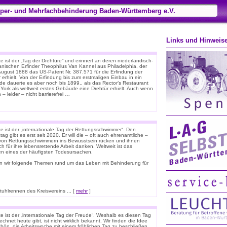
per- und Mehrfachbehinderung Baden-Württemberg e.V.
Links und Hinweis
 ist der „Tag der Drehtüre“ und erinnert an deren niederländisch-
anischen Erfinder Theophilus Van Kannel aus Philadelphia, der
August 1888 das US-Patent Nr. 387.571 für die Erfindung der
 erhielt. Von der Erfindung bis zum erstmaligen Einbau in ein
e dauerte es aber noch bis 1899., als das Rector’s Restaurant
 York als weltweit erstes Gebäude eine Drehtür erhielt. Auch wenn
 – leider – nicht barrierefrei …
e ist der „internationale Tag der Rettungsschwimmer“. Den
tag gibt es erst seit 2020. Er will die – oft auch ehrenamtliche –
 von Rettungsschwimmern ins Bewusstsein rücken und ihnen
ich für ihre lebensrettende Arbeit danken. Weltweit ist das
ken eines der häufigsten Todesursachen.
n wir folgende Themen rund um das Leben mit Behinderung für
hlrennen des Kreisvereins ... [
mehr
]
e ist der „internationale Tag der Freude“. Weshalb es diesen Tag
chnet heute gibt, ist nicht wirklich bekannt. Wir finden die Idee
chön, die Arbeitswoche mit einem fröhlichen Tag zu beschließen.