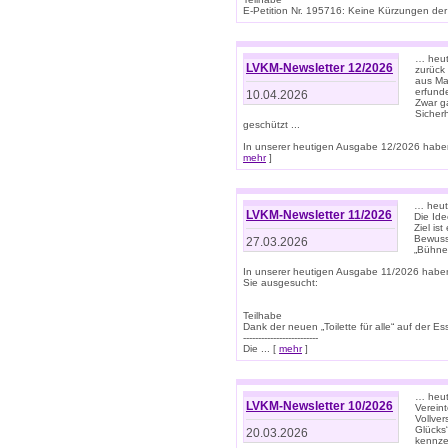
E-Petition Nr. 195716: Keine Kürzungen der E
… heute
LVKM-Newsletter 12/2026
zurück
aus Ma
erfund
10.04.2026
Zwar ga
Sicher
geschützt ...
In unserer heutigen Ausgabe 12/2026 haben
mehr
]
… heute
LVKM-Newsletter 11/2026
Die Ide
Ziel is
Bewuss
27.03.2026
„Bühne 
In unserer heutigen Ausgabe 11/2026 habe
Sie ausgesucht:
Teilhabe
Dank der neuen „Toilette für alle“ auf der Ess
-------------------------
Die ... [
mehr
]
… heute
LVKM-Newsletter 10/2026
Verein
Vollve
Glücks
20.03.2026
kennze