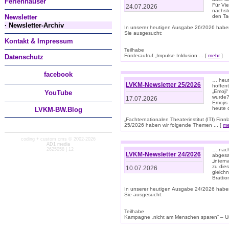
Ferienhäuser
Für Vi
24.07.2026
nächst
Newsletter
den T
· Newsletter-Archiv
In unserer heutigen Ausgabe 26/2026 habe
Sie ausgesucht:
Kontakt & Impressum
Teilhabe
Förderaufruf „Impulse Inklusion ... [
mehr
]
Datenschutz
facebook
… heut
LVKM-Newsletter 25/2026
hoffent
„Emoji“
You
Tube
wurde?
17.07.2026
Emojis 
heute 
LVKM-BW.Blog
„Fachternationalen Theaterinstitut (ITI) Fi
25/2026 haben wir folgende Themen ... [
me
coding + custom cms © 2002-2026
AD1 media
· 2625058 | 12
… nach
LVKM-Newsletter 24/2026
abgesag
„intern
zu dies
10.07.2026
gleich
Brattio
In unserer heutigen Ausgabe 24/2026 habe
Sie ausgesucht:
Teilhabe
Kampagne „nicht am Menschen sparen“ – Un