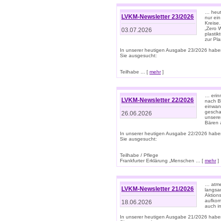
… heute
LVKM-Newsletter 23/2026
nur ein
Kreise
„Zero 
03.07.2026
plastik
zur Pla
In unserer heutigen Ausgabe 23/2026 habe
Sie ausgesucht:
Teilhabe ... [
mehr
]
… erin
LVKM-Newsletter 22/2026
nach B
einwan
gescha
26.06.2026
unsere
Bären a
In unserer heutigen Ausgabe 22/2026 habe
Sie ausgesucht:
Teilhabe / Pflege
Frankfurter Erklärung „Menschen ... [
mehr
]
… atme
LVKM-Newsletter 21/2026
langsa
Aktion
aufkom
18.06.2026
auch i
In unserer heutigen Ausgabe 21/2026 habe