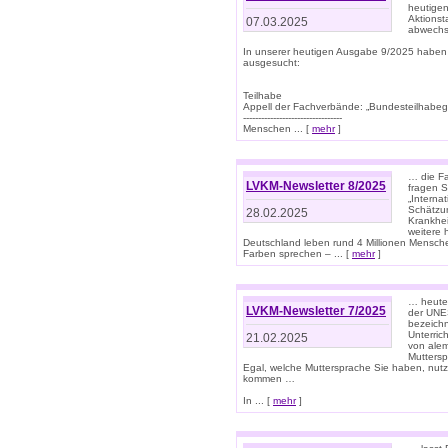
heutigen
Aktionst
07.03.2025
abwechs
In unserer heutigen Ausgabe 9/2025 haben
ausgesucht:
Teilhabe
Appell der Fachverbände: „Bundesteilhabeg
---------------------------------
Menschen ... [
mehr
]
… die Fa
LVKM-Newsletter 8/2025
fragen S
„Interna
Schätzun
28.02.2025
Krankhei
weitere 
Deutschland leben rund 4 Millionen Mensche
Farben sprechen – ... [
mehr
]
… heute 
LVKM-Newsletter 7/2025
der UNE
bezeichn
Unterric
21.02.2025
von alem
Muttersp
Egal, welche Muttersprache Sie haben, nutz
kommen …
In ... [
mehr
]