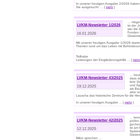
In unserer heutigen Ausgabe 2/2026 haben
Sie ausgesucht: ... [
mehr
]
… mögen 
LVKM-Newsletter 1/2026
ist der 
wer die 
Funden b
16.01.2026
Gewürze 
Mit unserer heutigen Ausgabe 1/2026 starte
Themen rund um das Leben mit Behinderun
Teilhabe
Leistungen der Eingliederungshilfe ... [
mehr
… heut
LVKM-Newsletter 43/2025
dass s
kein G
und Äp
19.12.2025
als Bau
aber sc
Lauscha das historische Zentrum für die He
In unserer heutigen Ausgabe ... [
mehr
]
… kenn
LVKM-Newsletter 42/2025
prüfen
gechec
ist am
12.12.2025
Spätest
Gästen 
Mikro sprechen ...