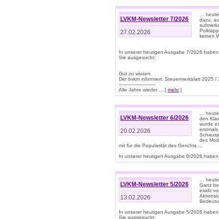
… heute 
LVKM-Newsletter 7/2026
dazu, au
aufmerks
Polklapp
27.02.2026
keinen W
In unserer heutigen Ausgabe 7/2026 haben
Sie ausgesucht:
Gut zu wissen
Der bvkm informiert: Steuermerkblatt 2025 /
-------------------------
Alle Jahre wieder ... [
mehr
]
… heute 
LVKM-Newsletter 6/2026
den Klas
wurde es
erstmals
20.02.2026
Schauspi
des Mode
mit für die Popularität des Gerichts …
In unserer heutigen Ausgabe 6/2026 haben 
… heute 
LVKM-Newsletter 5/2026
Ganz bew
exakt vo
Aktionst
13.02.2026
Bedeutun
In unserer heutigen Ausgabe 5/2026 haben
Sie ausgesucht: