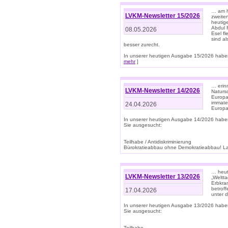
… am h
LVKM-Newsletter 15/2026
zweite
heutige
Abdul R
08.05.2026
Esel f
sind a
besser zurecht.
In unserer heutigen Ausgabe 15/2026 haben
mehr
]
… erin
LVKM-Newsletter 14/2026
Natursc
Europa
immate
24.04.2026
Europa
In unserer heutigen Ausgabe 14/2026 habe
Sie ausgesucht:
Teilhabe / Antidiskriminierung
Bürokratieabbau ohne Demokratieabbau! Land
… heut
LVKM-Newsletter 13/2026
„Weltta
Erbkran
betroff
17.04.2026
unter d
In unserer heutigen Ausgabe 13/2026 habe
Sie ausgesucht:
Teilhabe