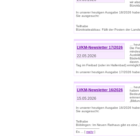
wir als
Bürok
In unserer heutigen Ausgabe 18/2026 habe
Sie ausgesucht:
Teilhabe
Bürokratieabbau: Fällt der Posten der Land
… heut
LVKM-Newsletter 17/2026
Die Fr
mindes
Ausbild
22.05.2026
Bäderbe
davon.
Tag im Freibad (oder im Hallenbad) ermöglic
In unserer heutigen Ausgabe 17/2026 haben
… heute
LVKM-Newsletter 16/2026
haben 
Bedeut
erinner
15.05.2026
„Bildun
In unserer heutigen Ausgabe 16/2026 habe
Sie ausgesucht:
Teilhabe
Böblingen: Im Neuen Rathaus gibt es eine „Toi
-------------------------
Es ... [
mehr
]