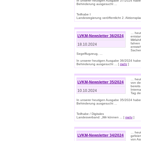
In unserer heutigen Ausgabe 37/2024 habe
Behinderung ausgesucht ...
Teilhabe I
Landesregierung veröffentlicht 2. Aktionsplan
… heute
LVKM-Newsletter 36/2024
entsta
Mitfah
fahren
18.10.2024
entste
Sachen
Segelflugzeug, …
In unserer heutigen Ausgabe 36/2024 habe
Behinderung ausgesucht ... [
mehr
]
… heute
LVKM-Newsletter 35/2024
von den
bereits
Interna
10.10.2024
Tag de
In unserer heutigen Ausgabe 35/2024 habe
Behinderung ausgesucht ...
Teilhabe / Digitales
Landesverband: „Wir können ... [
mehr
]
… heut
LVKM-Newsletter 34/2024
gefeier
von Ass