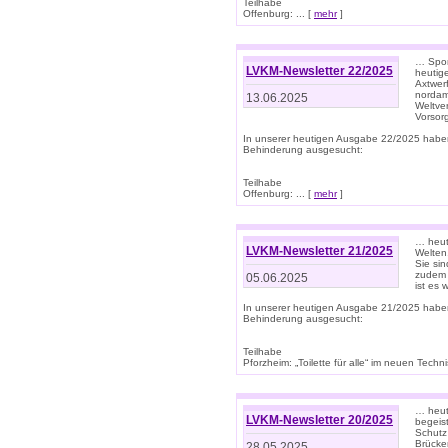
Teilhabe
Offenburg: ... [
mehr
]
… Spor
LVKM-Newsletter 22/2025
heutig
Axtwer
nordame
13.06.2025
Weltve
Vorsor
In unserer heutigen Ausgabe 22/2025 habe
Behinderung ausgesucht:
Teilhabe
Offenburg: ... [
mehr
]
… heute
LVKM-Newsletter 21/2025
Welten
Sie sin
zudem 
05.06.2025
ist es 
In unserer heutigen Ausgabe 21/2025 habe
Behinderung ausgesucht:
Teilhabe
Pforzheim: „Toilette für alle“ im neuen Techni
… heute
LVKM-Newsletter 20/2025
begeis
Schutz
Brücken
28.05.2025