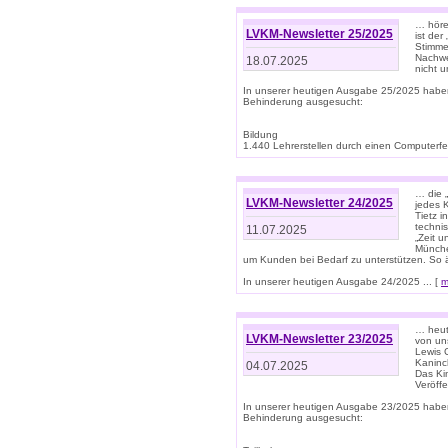
… höre
LVKM-Newsletter 25/2025
ist der
Stimme
Nachwe
18.07.2025
nicht 
In unserer heutigen Ausgabe 25/2025 habe
Behinderung ausgesucht:
Bildung
1.440 Lehrerstellen durch einen Computerfeh
… die 
LVKM-Newsletter 24/2025
jedes 
Tietz i
techni
11.07.2025
„Zeit 
Münche
um Kunden bei Bedarf zu unterstützen. So 
In unserer heutigen Ausgabe 24/2025 ... [
m
… heute
LVKM-Newsletter 23/2025
von uns
Lewis C
Kaninc
04.07.2025
Das Kin
Veröff
In unserer heutigen Ausgabe 23/2025 habe
Behinderung ausgesucht: