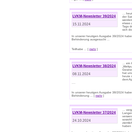
… heut
LVKM-Newsletter 39/2024
der Sa
werden
etwas 
15.11.2024
Tags de
sich d
In unserer heutigen Ausgabe 39/2024 habe
Behinderung ausgesucht ...
Teilhabe ... [
mehr
]
… ein 
LVKM-Newsletter 38/2024
„Weltpu
Gesine
hat und
08.11.2024
heute 
dem App
….
In unserer heutigen Ausgabe 38/2024 habe
Behinderung ... [
mehr
]
… verg
LVKM-Newsletter 37/2024
Langens
verwen
sowohl
24.10.2024
ziemlic
haben