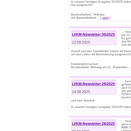
In unserer heutigen Ausgabe 31/2025 habe
Sie ausgesucht:
Barrierefreiheit / Teilhabe
AG Barrierefreiheit ... [
mehr
]
… heut
LVKM-Newsletter 30/2025
am 12.
Es geh
das Rec
12.09.2025
und de
Zurück aus den Sommferien haben wir Ihne
um das Leben mit Behinderung ausgesucht
Katastrophenschutz
Bundesweiter Warntag am 11. September ...
… heute
LVKM-Newsletter 29/2025
gefeie
Jack Gi
„wo ge
14.08.2025
Fehler
heute 
und kein Getränk.
In unserer heutigen Ausgabe 29/2025 haben
… heute
LVKM-Newsletter 28/2025
ganz e
WWF (W
Lebens