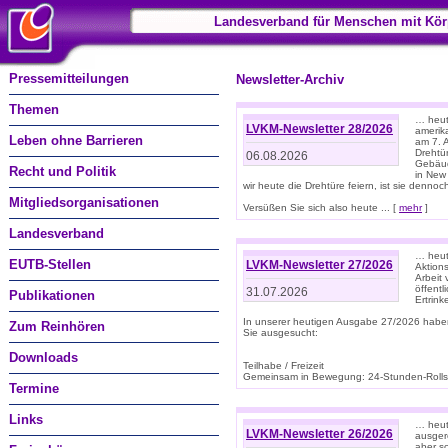
Landesverband für Menschen mit Kör
Pressemitteilungen
Newsletter-Archiv
Themen
… heute
LVKM-Newsletter 28/2026
amerik
Leben ohne Barrieren
am 7. 
Drehtür
06.08.2026
Gebäud
Recht und Politik
in New
wir heute die Drehtüre feiern, ist sie dennoch
Mitgliedsorganisationen
Versüßen Sie sich also heute ... [
mehr
]
Landesverband
… heut
EUTB-Stellen
LVKM-Newsletter 27/2026
Aktions
Arbeit
öffentl
31.07.2026
Publikationen
Ertrin
In unserer heutigen Ausgabe 27/2026 habe
Zum Reinhören
Sie ausgesucht:
Downloads
Teilhabe / Freizeit
Gemeinsam in Bewegung: 24-Stunden-Rollstu
Termine
Links
… heut
LVKM-Newsletter 26/2026
ausgere
aber s