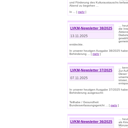
und Förderung des Kulturaustauschs befasse
Abend zu begehen ...
In ... [
mehr
]
… heut
LVKM-Newsletter 38/2025
die In
Aktions
Diabet
13.11.2025
gewählt
gemein
entdeckte.
In unserer heutigen Ausgabe 38/2025 habe
Behinderung ... [
mehr
]
… kenne
LVKM-Newsletter 37/2025
Zur Au
Dieser 
umarme
07.11.2025
tröste
entspa
In unserer heutigen Ausgabe 37/2025 habe
Behinderung ausgesucht:
Teilhabe / Gesundheit
Bundesverfassungsgericht ... [
mehr
]
… heute
LVKM-Newsletter 36/2025
als Kin
Münzen