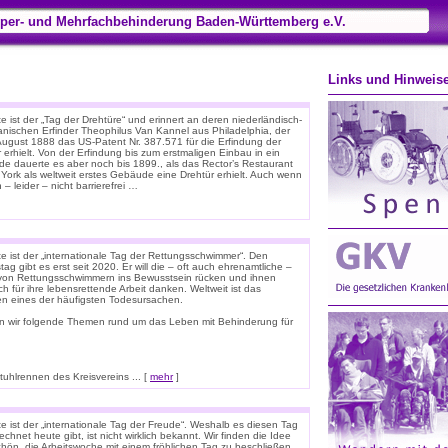
per- und Mehrfachbehinderung Baden-Württemberg e.V.
Links und Hinweis
 ist der „Tag der Drehtüre“ und erinnert an deren niederländisch-
anischen Erfinder Theophilus Van Kannel aus Philadelphia, der
August 1888 das US-Patent Nr. 387.571 für die Erfindung der
 erhielt. Von der Erfindung bis zum erstmaligen Einbau in ein
e dauerte es aber noch bis 1899., als das Rector’s Restaurant
 York als weltweit erstes Gebäude eine Drehtür erhielt. Auch wenn
 – leider – nicht barrierefrei …
e ist der „internationale Tag der Rettungsschwimmer“. Den
tag gibt es erst seit 2020. Er will die – oft auch ehrenamtliche –
 von Rettungsschwimmern ins Bewusstsein rücken und ihnen
ich für ihre lebensrettende Arbeit danken. Weltweit ist das
ken eines der häufigsten Todesursachen.
n wir folgende Themen rund um das Leben mit Behinderung für
hlrennen des Kreisvereins ... [
mehr
]
e ist der „internationale Tag der Freude“. Weshalb es diesen Tag
chnet heute gibt, ist nicht wirklich bekannt. Wir finden die Idee
chön, die Arbeitswoche mit einem fröhlichen Tag zu beschließen.