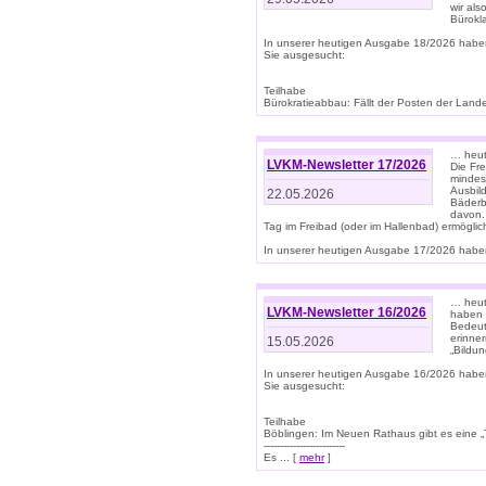
wir als
Bürok
In unserer heutigen Ausgabe 18/2026 habe
Sie ausgesucht:
Teilhabe
Bürokratieabbau: Fällt der Posten der Land
… heut
LVKM-Newsletter 17/2026
Die Fr
mindes
Ausbild
22.05.2026
Bäderbe
davon.
Tag im Freibad (oder im Hallenbad) ermöglic
In unserer heutigen Ausgabe 17/2026 haben
… heute
LVKM-Newsletter 16/2026
haben 
Bedeut
erinner
15.05.2026
„Bildun
In unserer heutigen Ausgabe 16/2026 habe
Sie ausgesucht:
Teilhabe
Böblingen: Im Neuen Rathaus gibt es eine „Toi
-------------------------
Es ... [
mehr
]