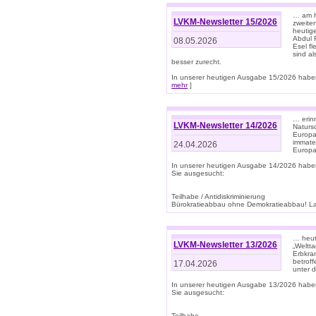
… am h
LVKM-Newsletter 15/2026
zweite
heutige
Abdul R
08.05.2026
Esel f
sind a
besser zurecht.
In unserer heutigen Ausgabe 15/2026 haben
mehr
]
… erin
LVKM-Newsletter 14/2026
Natursc
Europa
immate
24.04.2026
Europa
In unserer heutigen Ausgabe 14/2026 habe
Sie ausgesucht:
Teilhabe / Antidiskriminierung
Bürokratieabbau ohne Demokratieabbau! Land
… heut
LVKM-Newsletter 13/2026
„Weltta
Erbkran
betroff
17.04.2026
unter d
In unserer heutigen Ausgabe 13/2026 habe
Sie ausgesucht:
Teilhabe