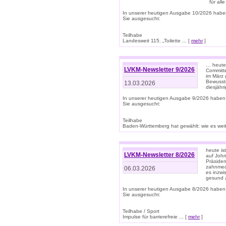
für all
In unserer heutigen Ausgabe 10/2026 habe
Sie ausgesucht:
Teilhabe
Landesweit 115. „Toilette ... [
mehr
]
… heute 
LVKM-Newsletter 9/2026
Committe
im März 
Bewussts
13.03.2026
diesjähr
In unserer heutigen Ausgabe 9/2026 haben
Sie ausgesucht:
Teilhabe
Baden-Württemberg hat gewählt: wie es weite
heute is
LVKM-Newsletter 8/2026
auf Joh
Präsiden
zahnmedi
06.03.2026
es inzwi
gesund z
In unserer heutigen Ausgabe 8/2026 haben
Sie ausgesucht:
Teilhabe / Sport
Impulse für barrierefreie ... [
mehr
]