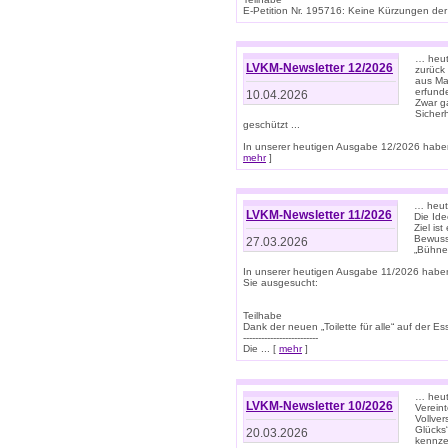
E-Petition Nr. 195716: Keine Kürzungen der E
… heute
LVKM-Newsletter 12/2026
zurück
aus Ma
erfund
10.04.2026
Zwar ga
Sicher
geschützt ...
In unserer heutigen Ausgabe 12/2026 haben
mehr
]
… heute
LVKM-Newsletter 11/2026
Die Ide
Ziel is
Bewuss
27.03.2026
„Bühne 
In unserer heutigen Ausgabe 11/2026 habe
Sie ausgesucht:
Teilhabe
Dank der neuen „Toilette für alle“ auf der Ess
-------------------------
Die ... [
mehr
]
… heute
LVKM-Newsletter 10/2026
Verein
Vollve
Glücks
20.03.2026
kennze