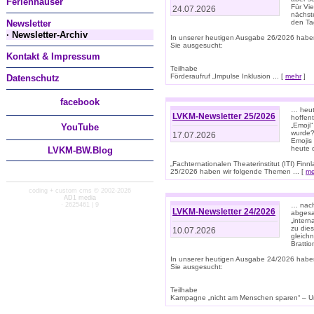
Ferienhäuser
Für Vi
24.07.2026
nächst
Newsletter
den T
· Newsletter-Archiv
In unserer heutigen Ausgabe 26/2026 habe
Sie ausgesucht:
Kontakt & Impressum
Teilhabe
Förderaufruf „Impulse Inklusion ... [
mehr
]
Datenschutz
facebook
… heut
LVKM-Newsletter 25/2026
hoffent
„Emoji“
You
Tube
wurde?
17.07.2026
Emojis 
heute 
LVKM-BW.Blog
„Fachternationalen Theaterinstitut (ITI) Fi
25/2026 haben wir folgende Themen ... [
me
coding + custom cms © 2002-2026
AD1 media
· 2625461 | 9
… nach
LVKM-Newsletter 24/2026
abgesag
„intern
zu dies
10.07.2026
gleich
Brattio
In unserer heutigen Ausgabe 24/2026 habe
Sie ausgesucht:
Teilhabe
Kampagne „nicht am Menschen sparen“ – Un