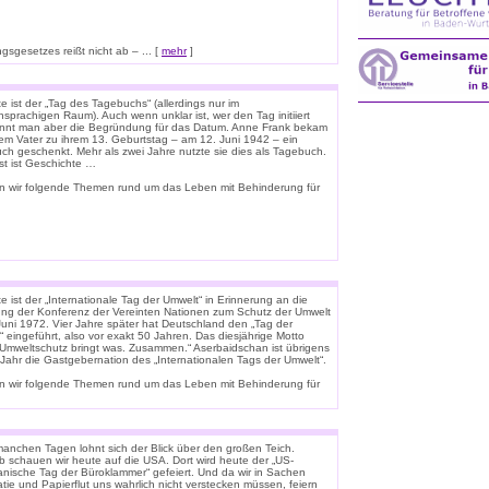
sgesetzes reißt nicht ab – ... [
mehr
]
 ist der „Tag des Tagebuchs“ (allerdings nur im
sprachigen Raum). Auch wenn unklar ist, wer den Tag initiiert
ennt man aber die Begründung für das Datum. Anne Frank bekam
rem Vater zu ihrem 13. Geburtstag – am 12. Juni 1942 – ein
uch geschenkt. Mehr als zwei Jahre nutzte sie dies als Tagebuch.
st ist Geschichte …
n wir folgende Themen rund um das Leben mit Behinderung für
 ist der „Internationale Tag der Umwelt“ in Erinnerung an die
ung der Konferenz der Vereinten Nationen zum Schutz der Umwelt
Juni 1972. Vier Jahre später hat Deutschland den „Tag der
 eingeführt, also vor exakt 50 Jahren. Das diesjährige Motto
 „Umweltschutz bringt was. Zusammen.“ Aserbaidschan ist übrigens
 Jahr die Gastgebernation des „Internationalen Tags der Umwelt“.
n wir folgende Themen rund um das Leben mit Behinderung für
anchen Tagen lohnt sich der Blick über den großen Teich.
b schauen wir heute auf die USA. Dort wird heute der „US-
anische Tag der Büroklammer“ gefeiert. Und da wir in Sachen
tie und Papierflut uns wahrlich nicht verstecken müssen, feiern