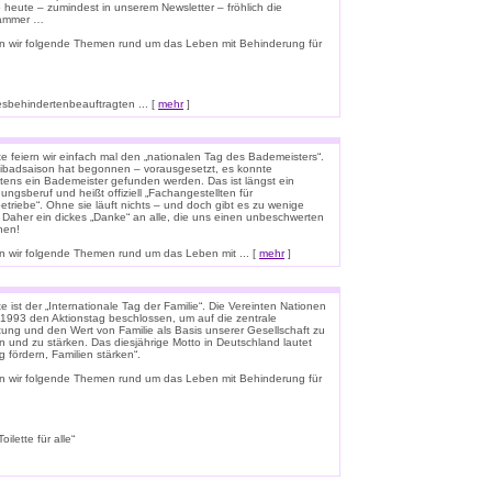
o heute – zumindest in unserem Newsletter – fröhlich die
lammer …
n wir folgende Themen rund um das Leben mit Behinderung für
esbehindertenbeauftragten ... [
mehr
]
e feiern wir einfach mal den „nationalen Tag des Bademeisters“.
eibadsaison hat begonnen – vorausgesetzt, es konnte
tens ein Bademeister gefunden werden. Das ist längst ein
ungsberuf und heißt offiziell „Fachangestellten für
triebe“. Ohne sie läuft nichts – und doch gibt es zu wenige
 Daher ein dickes „Danke“ an alle, die uns einen unbeschwerten
hen!
 wir folgende Themen rund um das Leben mit ... [
mehr
]
 ist der „Internationale Tag der Familie“. Die Vereinten Nationen
1993 den Aktionstag beschlossen, um auf die zentrale
ung und den Wert von Familie als Basis unserer Gesellschaft zu
n und zu stärken. Das diesjährige Motto in Deutschland lautet
g fördern, Familien stärken“.
n wir folgende Themen rund um das Leben mit Behinderung für
lette für alle“