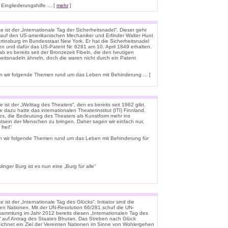
ingliederungshilfe ... [
mehr
]
 ist der „Internationale Tag der Sicherheitsnadel“. Dieser geht
 auf den US-amerikanischen Mechaniker und Erfinder Walter Hunt
rtinsburg im Bundesstaat New York, Er hat die Sicherheitsnadel
en und dafür das US-Patent Nr. 6281 am 10. April 1849 erhalten.
b es bereits seit der Bronzezeit Fibeln, die den heutigen
heitsnadeln ähneln, doch die waren nicht durch ein Patent
 wir folgende Themen rund um das Leben mit Behinderung ... [
 ist der „Welttag des Theaters“, den es bereits seit 1962 gibt.
e dazu hatte das internationalen Theaterinstitut (ITI) Finnland.
t es, die Bedeutung des Theaters als Kunstform mehr ins
tsein der Menschen zu bringen. Daher sagen wir einfach nur,
frei!“
n wir folgende Themen rund um das Leben mit Behinderung für
linger Burg ist es nun eine „Burg für alle“
 ist der „Internationale Tag des Glücks“. Initiator sind die
ten Nationen. Mit der UN-Resolution 66/281 schuf die UN-
rsammlung im Jahr 2012 bereits diesen „Internationalen Tag des
“ auf Antrag des Staates Bhutan. Das Streben nach Glück
ichnet ein Ziel der Vereinten Nationen im Sinne von Wohlergehen