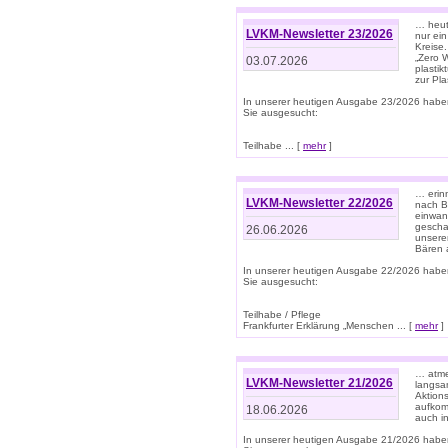
… heute
LVKM-Newsletter 23/2026
nur ein
Kreise
„Zero 
03.07.2026
plastik
zur Pla
In unserer heutigen Ausgabe 23/2026 habe
Sie ausgesucht:
Teilhabe ... [
mehr
]
… erin
LVKM-Newsletter 22/2026
nach B
einwan
gescha
26.06.2026
unsere
Bären a
In unserer heutigen Ausgabe 22/2026 habe
Sie ausgesucht:
Teilhabe / Pflege
Frankfurter Erklärung „Menschen ... [
mehr
]
… atme
LVKM-Newsletter 21/2026
langsa
Aktion
aufkom
18.06.2026
auch i
In unserer heutigen Ausgabe 21/2026 habe