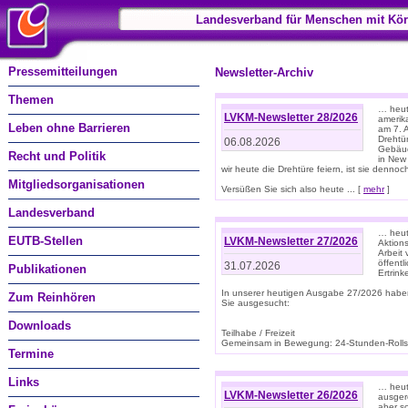
Landesverband für Menschen mit Kör
Pressemitteilungen
Newsletter-Archiv
Themen
… heute
LVKM-Newsletter 28/2026
amerik
Leben ohne Barrieren
am 7. 
Drehtür
06.08.2026
Gebäud
Recht und Politik
in New
wir heute die Drehtüre feiern, ist sie dennoch
Mitgliedsorganisationen
Versüßen Sie sich also heute ... [
mehr
]
Landesverband
… heut
EUTB-Stellen
LVKM-Newsletter 27/2026
Aktions
Arbeit
öffentl
31.07.2026
Publikationen
Ertrin
In unserer heutigen Ausgabe 27/2026 habe
Zum Reinhören
Sie ausgesucht:
Downloads
Teilhabe / Freizeit
Gemeinsam in Bewegung: 24-Stunden-Rollstu
Termine
Links
… heut
LVKM-Newsletter 26/2026
ausgere
aber s