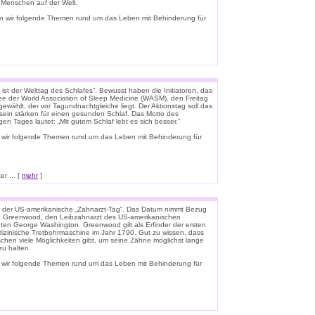
e Menschen auf der Welt.
n wir folgende Themen rund um das Leben mit Behinderung für
ist der Welttag des Schlafes“. Bewusst haben die Initiatoren, das
e der World Association of Sleep Medicine (WASM), den Freitag
gewählt, der vor Tagundnachtgleiche liegt. Der Aktionstag soll das
ein stärken für einen gesunden Schlaf. Das Motto des
igen Tages lautet: „Mit gutem Schlaf lebt es sich besser.“
 wir folgende Themen rund um das Leben mit Behinderung für
r ... [
mehr
]
t der US-amerikanische „Zahnarzt-Tag“. Das Datum nimmt Bezug
n Greenwood, den Leibzahnarzt des US-amerikanischen
ten George Washington. Greenwood gilt als Erfinder der ersten
zinische Tretbohrmaschine im Jahr 1790. Gut zu wissen, dass
schen viele Möglichkeiten gibt, um seine Zähne möglichst lange
u halten.
 wir folgende Themen rund um das Leben mit Behinderung für