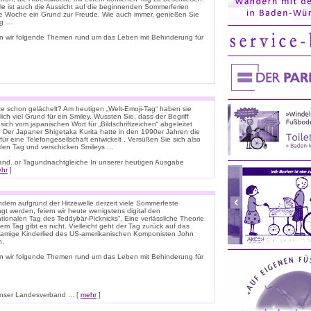
ele ist auch die Aussicht auf die beginnenden Sommerferien
e Woche ein Grund zur Freude. Wie auch immer, genießen Sie
ag …
n wir folgende Themen rund um das Leben mit Behinderung für
e schon gelächelt? Am heutigen „Welt-Emoji-Tag“ haben sie
lich viel Grund für ein Smiley. Wussten Sie, dass der Begriff
 sich vom japanischen Wort für „Bildschriftzeichen“ abgeleitet
 Der Japaner Shigetaka Kurita hatte in den 1990er Jahren die
für eine Telefongesellschaft entwickelt . Versüßen Sie sich also
den Tag und verschicken Smileys ...
nnland. or Tagundnachtgleiche In unserer heutigen Ausgabe
hr
]
dem aufgrund der Hitzewelle derzeit viele Sommerfeste
t werden, feiern wir heute wenigstens digital den
ationalen Tag des Teddybär-Picknicks“. Eine verlässliche Theorie
em Tag gibt es nicht. Vielleicht geht der Tag zurück auf das
namige Kinderlied des US-amerikanischen Komponisten John
n.
n wir folgende Themen rund um das Leben mit Behinderung für
ser Landesverband ... [
mehr
]