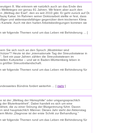
eutigen 8. Mai erinnern wir natürlich auch an das Ende des
n Weltkrieges vor genau 81 Jahren. Wir feiern aber auch den
n „Welttag der Esel“, den es seit 2010 gibt. Er geht zurück auf Dr.
aziq Kakar. Im Rahmen seiner Doktorarbeit stellte er fest, dass
leißiger und widerstandsfähiger gegenüber dem trockenen Klima
ls Kamele. Auch mit den harten Arbeitsbedingungen kommen sie
 wir folgende Themen rund um das Leben mit Behinderung ... [
nern Sie sich noch an den Spruch „Mosttrinker sind
hützer“? Heute ist der „internationale Tag der Streuobstwiese in
“. Seit ein paar Jahren zählen die Streuobstwiesen im
riellen Kulturerbe – und wir in Baden-Württemberg leben in
s größter Streuobstlandschaft.
n wir folgende Themen rund um das Leben mit Behinderung für
esweites Bündnis fordert weiterhin ... [
mehr
]
e ist der „Welttag der Hämophilie“ oder umgangssprachlich
g der Bluterkrankheit“. Dabei handelt es sich um eine
kheit, die zu einer Störung der Blutgerinnung führt. Davon
en sind hauptsächlich Männer. Dieses Jahr steht der Aktionstag
em Motto „Diagnose ist der erste Schritt zur Behandlung.“
n wir folgende Themen rund um das Leben mit Behinderung für