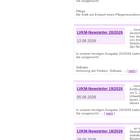
Sie ausgesucht:
Pflege
Die Kritik am Entwurf eines Pflegeneuordnung
… heute
LVKM-Newsletter 20/2026
deutsch
hat, k
von ih
12.06.2026
Notizb
Der Re
In unserer heutigen Ausgabe 20/2026 habe
Sie ausgesucht:
Teilhabe
Anhörung der Petition „Teilhabe ... [
mehr
]
… heute
LVKM-Newsletter 19/2026
Eröffn
am 5. 
Umwelt“
05.06.2026
lautet
dieses
In unserer heutigen Ausgabe 19/2026 habe
Sie ausgesucht: ... [
mehr
]
… an m
LVKM-Newsletter 18/2026
Deshal
amerik
Bürokra
29.05.2026