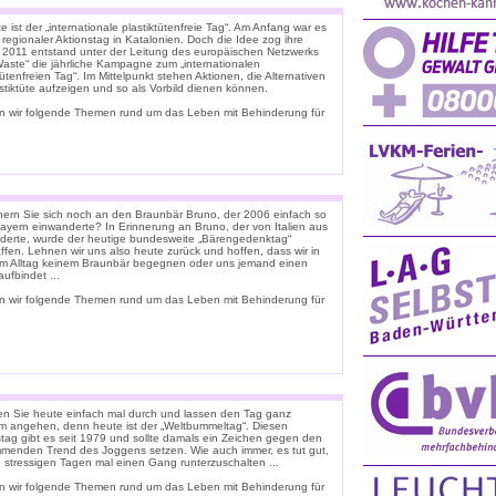
 ist der „internationale plastiktütenfreie Tag“. Am Anfang war es
 regionaler Aktionstag in Katalonien. Doch die Idee zog ihre
. 2011 entstand unter der Leitung des europäischen Netzwerks
Waste“ die jährliche Kampagne zum „internationalen
tütenfreien Tag“. Im Mittelpunkt stehen Aktionen, die Alternativen
stiktüte aufzeigen und so als Vorbild dienen können.
n wir folgende Themen rund um das Leben mit Behinderung für
nern Sie sich noch an den Braunbär Bruno, der 2006 einfach so
ayern einwanderte? In Erinnerung an Bruno, der von Italien aus
derte, wurde der heutige bundesweite „Bärengedenktag“
ffen. Lehnen wir uns also heute zurück und hoffen, dass wir in
m Alltag keinem Braunbär begegnen oder uns jemand einen
ufbindet ...
n wir folgende Themen rund um das Leben mit Behinderung für
n Sie heute einfach mal durch und lassen den Tag ganz
m angehen, denn heute ist der „Weltbummeltag“. Diesen
stag gibt es seit 1979 und sollte damals ein Zeichen gegen den
menden Trend des Joggens setzen. Wie auch immer, es tut gut,
n stressigen Tagen mal einen Gang runterzuschalten ...
n wir folgende Themen rund um das Leben mit Behinderung für