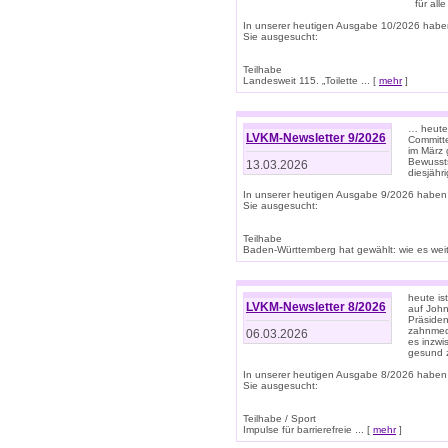
für all
In unserer heutigen Ausgabe 10/2026 habe
Sie ausgesucht:
Teilhabe
Landesweit 115. „Toilette ... [
mehr
]
… heute 
LVKM-Newsletter 9/2026
Committe
im März 
Bewussts
13.03.2026
diesjähr
In unserer heutigen Ausgabe 9/2026 haben
Sie ausgesucht:
Teilhabe
Baden-Württemberg hat gewählt: wie es weite
heute is
LVKM-Newsletter 8/2026
auf Joh
Präsiden
zahnmedi
06.03.2026
es inzwi
gesund z
In unserer heutigen Ausgabe 8/2026 haben
Sie ausgesucht:
Teilhabe / Sport
Impulse für barrierefreie ... [
mehr
]