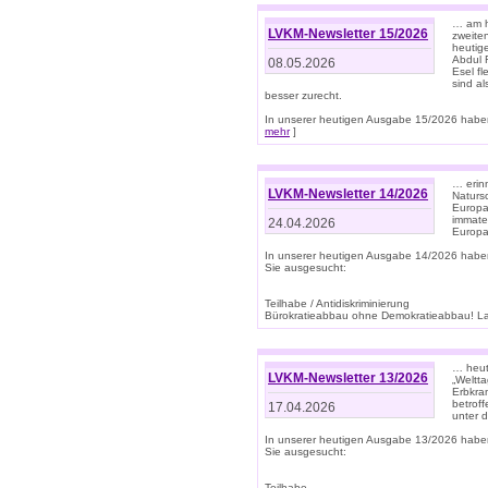
… am h
LVKM-Newsletter 15/2026
zweite
heutige
Abdul R
08.05.2026
Esel f
sind a
besser zurecht.
In unserer heutigen Ausgabe 15/2026 haben
mehr
]
… erin
LVKM-Newsletter 14/2026
Natursc
Europa
immate
24.04.2026
Europa
In unserer heutigen Ausgabe 14/2026 habe
Sie ausgesucht:
Teilhabe / Antidiskriminierung
Bürokratieabbau ohne Demokratieabbau! Land
… heut
LVKM-Newsletter 13/2026
„Weltta
Erbkran
betroff
17.04.2026
unter d
In unserer heutigen Ausgabe 13/2026 habe
Sie ausgesucht:
Teilhabe