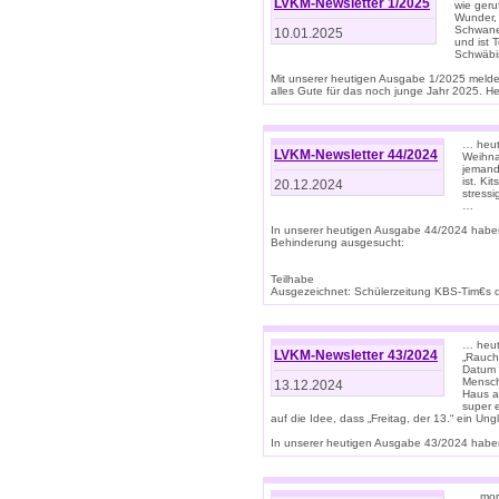
LVKM-Newsletter 1/2025
wie geru
Wunder, 
Schwanen
10.01.2025
und ist 
Schwäbi
Mit unserer heutigen Ausgabe 1/2025 meld
alles Gute für das noch junge Jahr 2025. H
… heute
LVKM-Newsletter 44/2024
Weihna
jemand
ist. K
20.12.2024
stress
…
In unserer heutigen Ausgabe 44/2024 habe
Behinderung ausgesucht:
Teilhabe
Ausgezeichnet: Schülerzeitung KBS-Tim€s de
… heute
LVKM-Newsletter 43/2024
„Rauch
Datum 
Mensch
13.12.2024
Haus au
super 
auf die Idee, dass „Freitag, der 13.“ ein Un
In unserer heutigen Ausgabe 43/2024 haben 
… „mor