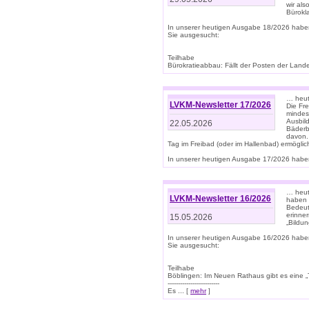
wir als
Bürok
In unserer heutigen Ausgabe 18/2026 habe
Sie ausgesucht:
Teilhabe
Bürokratieabbau: Fällt der Posten der Land
… heut
LVKM-Newsletter 17/2026
Die Fr
mindes
Ausbild
22.05.2026
Bäderbe
davon.
Tag im Freibad (oder im Hallenbad) ermöglic
In unserer heutigen Ausgabe 17/2026 haben
… heute
LVKM-Newsletter 16/2026
haben 
Bedeut
erinner
15.05.2026
„Bildun
In unserer heutigen Ausgabe 16/2026 habe
Sie ausgesucht:
Teilhabe
Böblingen: Im Neuen Rathaus gibt es eine „Toi
-------------------------
Es ... [
mehr
]