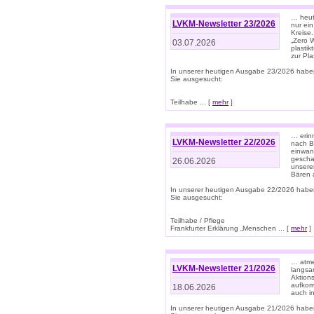
… heute
LVKM-Newsletter 23/2026
nur ein
Kreise
„Zero 
03.07.2026
plastik
zur Pla
In unserer heutigen Ausgabe 23/2026 habe
Sie ausgesucht:
Teilhabe ... [
mehr
]
… erin
LVKM-Newsletter 22/2026
nach B
einwan
gescha
26.06.2026
unsere
Bären a
In unserer heutigen Ausgabe 22/2026 habe
Sie ausgesucht:
Teilhabe / Pflege
Frankfurter Erklärung „Menschen ... [
mehr
]
… atme
LVKM-Newsletter 21/2026
langsa
Aktion
aufkom
18.06.2026
auch i
In unserer heutigen Ausgabe 21/2026 habe