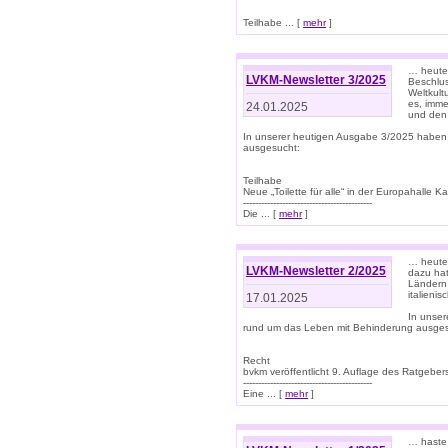
Teilhabe ... [
mehr
]
… heute 
LVKM-Newsletter 3/2025
Beschlu
Weltkult
es, imme
24.01.2025
und den 
In unserer heutigen Ausgabe 3/2025 haben
ausgesucht:
Teilhabe
Neue „Toilette für alle“ in der Europahalle Ka
-------------------------------------------
Die ... [
mehr
]
… heute 
LVKM-Newsletter 2/2025
dazu hat
Ländern 
italieni
17.01.2025
In unse
rund um das Leben mit Behinderung ausges
Recht
bvkm veröffentlicht 9. Auflage des Ratgeb
-------------------------------------------
Eine ... [
mehr
]
… haste 