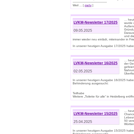
--------------------------------------
Weil ... [
mehr
]
… heut
LVKM-Newsletter 17/2025
wurde 
Außenm
Gründu
09.05.2025
Daraus
und di
immer wieder neu einlädt, miteinander in Fri
In unserer heutigen Ausgabe 17/2025 haben 
… heute
LVKM-Newsletter 16/2025
der Ge
gefeie
Nahrun
02.05.2025
Überfi
In unserer heutigen Ausgabe 16/2025 habe
Behinderung ausgesucht:
Teilhabe
Weitere „Toilette für alle“ in Heidelberg erö
… heute
LVKM-Newsletter 15/2025
Chance
Lebesn
50 ver
25.04.2025
Württem
In unserer heutigen Ausgabe 15/2025 habe
Behinderung ausgesucht: