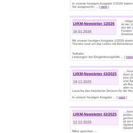
In unserer heutigen Ausgabe 2/2026 haben
Sie ausgesucht: ... [
mehr
]
… mögen 
LVKM-Newsletter 1/2026
ist der 
wer die 
Funden b
16.01.2026
Gewürze 
Mit unserer heutigen Ausgabe 1/2026 starte
Themen rund um das Leben mit Behinderun
Teilhabe
Leistungen der Eingliederungshilfe ... [
mehr
… heut
LVKM-Newsletter 43/2025
dass s
kein G
und Äp
19.12.2025
als Bau
aber sc
Lauscha das historische Zentrum für die He
In unserer heutigen Ausgabe ... [
mehr
]
… kenn
LVKM-Newsletter 42/2025
prüfen
gechec
ist am
12.12.2025
Spätest
Gästen 
Mikro sprechen ...