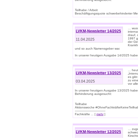
Teilhabe / Arbeit
Beschäftigungsquote schwerbehinderter Mens
… wuss
LVKM-Newsletter 14/2025
intern
drauf, 
1997 gi
11.04.2025
der Geb
Krankhe
und so auch Namensgeber war.
In unserer heutigen Ausgabe 14/2025 haben
… heut
LVKM-Newsletter 13/2025
„Intern
es gibt
zu eine
03.04.2025
vor all
In unserer heutigen Ausgabe 13/2025 habe
Behinderung ausgesucht:
Teilhabe
Aktionswoche #OhneFachkräfteKeineTeilh
---------------------------------
Fachkräfte ... [
mehr
]
… zuge
LVKM-Newsletter 12/2025
schwer
Kirscht