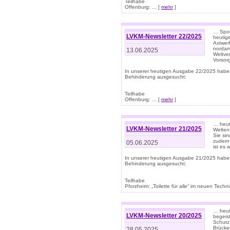
Teilhabe
Offenburg: ... [
mehr
]
… Spor
LVKM-Newsletter 22/2025
heutig
Axtwer
nordame
13.06.2025
Weltve
Vorsor
In unserer heutigen Ausgabe 22/2025 habe
Behinderung ausgesucht:
Teilhabe
Offenburg: ... [
mehr
]
… heute
LVKM-Newsletter 21/2025
Welten
Sie sin
zudem 
05.06.2025
ist es 
In unserer heutigen Ausgabe 21/2025 habe
Behinderung ausgesucht:
Teilhabe
Pforzheim: „Toilette für alle“ im neuen Techni
… heute
LVKM-Newsletter 20/2025
begeis
Schutz
Brücken
28.05.2025