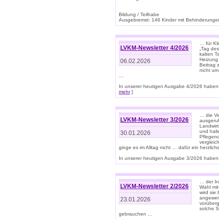
Bildung / Teilhabe
Ausgebremst: 146 Kinder mit Behinderungen
… für Kl
LVKM-Newsletter 4/2026
„Tag des
kalten T
Heizung 
06.02.2026
Beitrag 
nicht um
…
In unserer heutigen Ausgabe 4/2026 haben 
mehr
]
… die Ve
LVKM-Newsletter 3/2026
ausgeruf
Landwirt
und halt
30.01.2026
Pflegend
vergleic
ginge es im Alltag nicht … dafür ein herzlich
In unserer heutigen Ausgabe 3/2026 haben 
… der In
LVKM-Newsletter 2/2026
Wahl mit
wird si
angewend
23.01.2026
vorüberg
solche S
gebrauchen ...