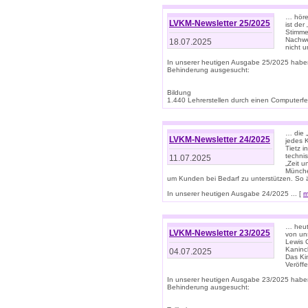
… höre
LVKM-Newsletter 25/2025
ist der
Stimme
Nachwe
18.07.2025
nicht 
In unserer heutigen Ausgabe 25/2025 habe
Behinderung ausgesucht:
Bildung
1.440 Lehrerstellen durch einen Computerfeh
… die 
LVKM-Newsletter 24/2025
jedes 
Tietz i
techni
11.07.2025
„Zeit 
Münche
um Kunden bei Bedarf zu unterstützen. So 
In unserer heutigen Ausgabe 24/2025 ... [
m
… heute
LVKM-Newsletter 23/2025
von uns
Lewis C
Kaninc
04.07.2025
Das Kin
Veröff
In unserer heutigen Ausgabe 23/2025 habe
Behinderung ausgesucht: