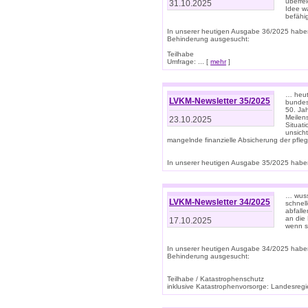
überre
31.10.2025
Idee w
befähi
In unserer heutigen Ausgabe 36/2025 habe
Behinderung ausgesucht:
Teilhabe
Umfrage: ... [
mehr
]
… heute
LVKM-Newsletter 35/2025
bundesw
50. Jah
Meilen
23.10.2025
Situati
unsicht
mangelnde finanzielle Absicherung der pfleg
In unserer heutigen Ausgabe 35/2025 haben
… wuss
LVKM-Newsletter 34/2025
schnel
abfalle
an die 
17.10.2025
wenn s
In unserer heutigen Ausgabe 34/2025 habe
Behinderung ausgesucht:
Teilhabe / Katastrophenschutz
inklusive Katastrophenvorsorge: Landesregie