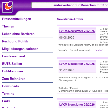
Landesverband für Menschen mit Kör
Pressemitteilungen
Newsletter-Archiv
Themen
… heute
LVKM-Newsletter 28/2026
amerik
Leben ohne Barrieren
am 7. 
Drehtür
06.08.2026
Gebäud
Recht und Politik
in New
wir heute die Drehtüre feiern, ist sie dennoch
Mitgliedsorganisationen
Versüßen Sie sich also heute ... [
mehr
]
Landesverband
… heut
EUTB-Stellen
LVKM-Newsletter 27/2026
Aktions
Arbeit
öffentl
31.07.2026
Publikationen
Ertrin
In unserer heutigen Ausgabe 27/2026 habe
Zum Reinhören
Sie ausgesucht:
Downloads
Teilhabe / Freizeit
Gemeinsam in Bewegung: 24-Stunden-Rollstu
Termine
Links
… heut
LVKM-Newsletter 26/2026
ausgere
aber s