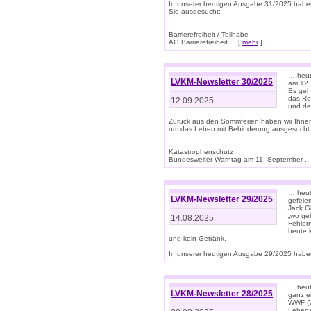
In unserer heutigen Ausgabe 31/2025 habe
Sie ausgesucht:
Barrierefreiheit / Teilhabe
AG Barrierefreiheit ... [
mehr
]
… heut
LVKM-Newsletter 30/2025
am 12.
Es geh
das Rec
12.09.2025
und de
Zurück aus den Sommferien haben wir Ihne
um das Leben mit Behinderung ausgesucht
Katastrophenschutz
Bundesweiter Warntag am 11. September ...
… heute
LVKM-Newsletter 29/2025
gefeie
Jack Gi
„wo ge
14.08.2025
Fehler
heute 
und kein Getränk.
In unserer heutigen Ausgabe 29/2025 haben
… heute
LVKM-Newsletter 28/2025
ganz e
WWF (W
Lebens