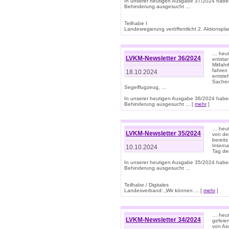
In unserer heutigen Ausgabe 37/2024 habe
Behinderung ausgesucht ...
Teilhabe I
Landesregierung veröffentlicht 2. Aktionsplan
… heute
LVKM-Newsletter 36/2024
entsta
Mitfah
fahren
18.10.2024
entste
Sachen
Segelflugzeug, …
In unserer heutigen Ausgabe 36/2024 habe
Behinderung ausgesucht ... [
mehr
]
… heute
LVKM-Newsletter 35/2024
von den
bereits
Interna
10.10.2024
Tag de
In unserer heutigen Ausgabe 35/2024 habe
Behinderung ausgesucht ...
Teilhabe / Digitales
Landesverband: „Wir können ... [
mehr
]
… heut
LVKM-Newsletter 34/2024
gefeier
von Ass