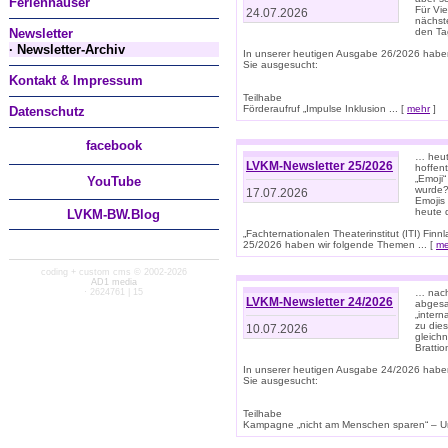
Ferienhäuser
Für Vi
24.07.2026
nächst
Newsletter
den T
· Newsletter-Archiv
In unserer heutigen Ausgabe 26/2026 habe
Sie ausgesucht:
Kontakt & Impressum
Teilhabe
Förderaufruf „Impulse Inklusion ... [
mehr
]
Datenschutz
facebook
… heut
LVKM-Newsletter 25/2026
hoffent
„Emoji“
You
Tube
wurde?
17.07.2026
Emojis 
heute 
LVKM-BW.Blog
„Fachternationalen Theaterinstitut (ITI) Fi
25/2026 haben wir folgende Themen ... [
me
coding + custom cms © 2002-2026
AD1 media
· 2624761 | 15
… nach
LVKM-Newsletter 24/2026
abgesag
„intern
zu dies
10.07.2026
gleich
Brattio
In unserer heutigen Ausgabe 24/2026 habe
Sie ausgesucht:
Teilhabe
Kampagne „nicht am Menschen sparen“ – Un