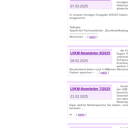
heutigen
Aktionst
07.03.2025
abwechs
In unserer heutigen Ausgabe 9/2025 haben
ausgesucht:
Teilhabe
Appell der Fachverbände: „Bundesteilhabeg
---------------------------------
Menschen ... [
mehr
]
… die Fa
LVKM-Newsletter 8/2025
fragen S
„Interna
Schätzun
28.02.2025
Krankhei
weitere 
Deutschland leben rund 4 Millionen Mensche
Farben sprechen – ... [
mehr
]
… heute 
LVKM-Newsletter 7/2025
der UNE
bezeichn
Unterric
21.02.2025
von alem
Muttersp
Egal, welche Muttersprache Sie haben, nutz
kommen …
In ... [
mehr
]