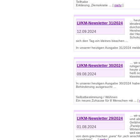
Teilhabe
Erklärung „Demokratie ... [
mehr
]
… heute
LVKM-Newsletter 31/2024
ideale
durchzu
Hershe
12.09.2024
der He
Schoko
sich den Tag ein kleines bisschen ...
In unserer heutigen Ausgabe 31/2024 melde
… wir 
LVKM-Newsletter 30/2024
ruhige
heute 
heiß od
09.08.2024
klassi
In unserer heutigen Ausgabe 30/2024 habe
Behinderung ausgesucht ...
Selbstbestimmung / Wohnen
Ein neues Zuhause für 8 Menschen mit ... [
… wir s
LVKM-Newsletter 29/2024
und ab 
Gelähm
„Paral
01.08.2024
Wörtern
weil si
von dem griechischen „para“ für „sich anschl
„zugehörig“, ... [
mehr
]