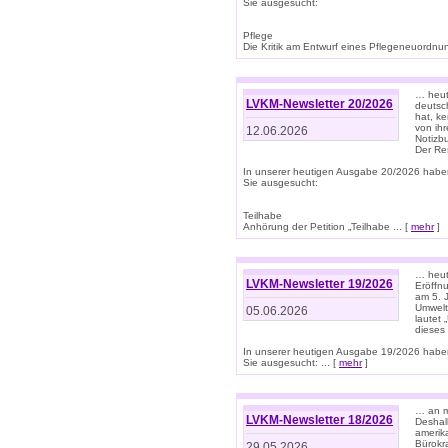
Sie ausgesucht:
Pflege
Die Kritik am Entwurf eines Pflegeneuordnung
… heute
LVKM-Newsletter 20/2026
deutsch
hat, k
von ih
12.06.2026
Notizb
Der Re
In unserer heutigen Ausgabe 20/2026 habe
Sie ausgesucht:
Teilhabe
Anhörung der Petition „Teilhabe ... [
mehr
]
… heute
LVKM-Newsletter 19/2026
Eröffn
am 5. 
Umwelt“
05.06.2026
lautet
dieses
In unserer heutigen Ausgabe 19/2026 habe
Sie ausgesucht: ... [
mehr
]
… an m
LVKM-Newsletter 18/2026
Deshal
amerik
Bürokra
29.05.2026