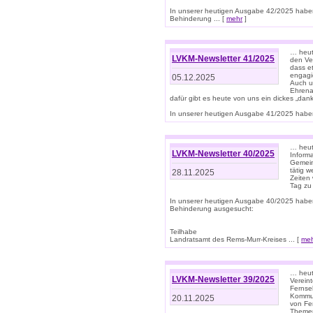
In unserer heutigen Ausgabe 42/2025 habe
Behinderung ... [
mehr
]
… heute
LVKM-Newsletter 41/2025
den Ver
dass et
engagie
05.12.2025
Auch u
Ehrena
dafür gibt es heute von uns ein dickes „dank
In unserer heutigen Ausgabe 41/2025 haben 
… heute
LVKM-Newsletter 40/2025
Informa
Gemein
tätig w
28.11.2025
Zeiten 
Tag zu
In unserer heutigen Ausgabe 40/2025 habe
Behinderung ausgesucht:
Teilhabe
Landratsamt des Rems-Murr-Kreises ... [
me
… heute
LVKM-Newsletter 39/2025
Verein
Fernse
Kommun
20.11.2025
von Fe
Themen 