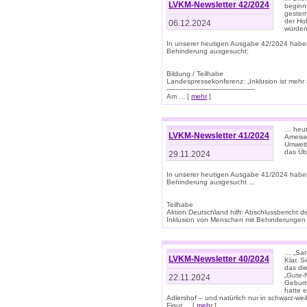
LVKM-Newsletter 42/2024
beginn
gestern
der Hof
06.12.2024
würden
In unserer heutigen Ausgabe 42/2024 habe
Behinderung ausgesucht:
Bildung / Teilhabe
Landespressekonferenz: „Inklusion ist mehr 
-------------------------------------------
Am ... [
mehr
]
… heute
LVKM-Newsletter 41/2024
Ameise
Umwelt
das Übe
29.11.2024
In unserer heutigen Ausgabe 41/2024 habe
Behinderung ausgesucht ...
Teilhabe
Aktion Deutschland hilft: Abschlussberic
Inklusion von Menschen mit Behinderungen (P
… „San
LVKM-Newsletter 40/2024
Klar, 
das die
„Gute-
22.11.2024
Geburt
hatte 
Adlershof – und natürlich nur in schwarz-w
Figur ... [
mehr
]