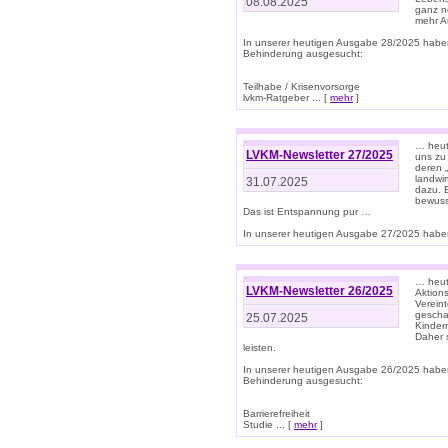
08.08.2025
ganz n
mehr A
In unserer heutigen Ausgabe 28/2025 habe
Behinderung ausgesucht:
Teilhabe / Krisenvorsorge
lvkm-Ratgeber ... [
mehr
]
… heut
LVKM-Newsletter 27/2025
uns zu
deren „
landwi
31.07.2025
dazu. E
bewusst
Das ist Entspannung pur …
In unserer heutigen Ausgabe 27/2025 haben
… heute
LVKM-Newsletter 26/2025
Aktion
Verein
gescha
25.07.2025
Kinder
Daher s
leisten.
In unserer heutigen Ausgabe 26/2025 habe
Behinderung ausgesucht:
Barrierefreiheit
Studie ... [
mehr
]