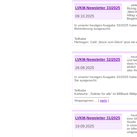
… viel
LVKM-Newsletter 33/2025
Richti
„Welt-
Alltag
09.10.2025
Beglei
In unserer heutigen Ausgabe 33/2025 habe
Behinderung ausgesucht:
Teilhabe
Flehingen: Café „Stück vom Glück“ jetzt mit ein
… heut
LVKM-Newsletter 32/2025
und lie
dass n
ährlich
26.09.2025
also Ih
In unserer heutigen Ausgabe 32/2025 habe
Sie ausgesucht:
Teilhabe
Karlsruhe: „Toilette für alle“ im BBBank Wildp
--------------------------------------
Vergangenen ... [
mehr
]
… heute
LVKM-Newsletter 31/2025
eine I
Studio
in ein
19.09.2025
im öff
umgew