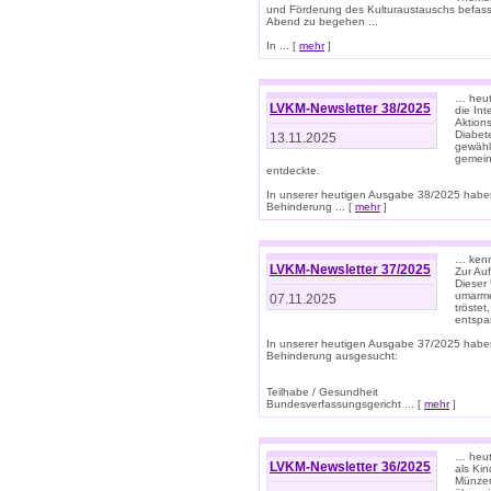
und Förderung des Kulturaustauschs befasse
Abend zu begehen ...
In ... [
mehr
]
… heut
LVKM-Newsletter 38/2025
die In
Aktions
Diabet
13.11.2025
gewählt
gemein
entdeckte.
In unserer heutigen Ausgabe 38/2025 habe
Behinderung ... [
mehr
]
… kenne
LVKM-Newsletter 37/2025
Zur Au
Dieser 
umarme
07.11.2025
tröste
entspa
In unserer heutigen Ausgabe 37/2025 habe
Behinderung ausgesucht:
Teilhabe / Gesundheit
Bundesverfassungsgericht ... [
mehr
]
… heute
LVKM-Newsletter 36/2025
als Kin
Münzen