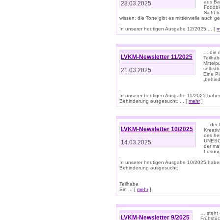
aus Ba
28.03.2025
Foodbl
Sicht h
wissen: die Torte gibt es mittlerweile auch g
In unserer heutigen Ausgabe 12/2025 ... [
m
… die r
LVKM-Newsletter 11/2025
Teilha
Mittelp
selbstb
21.03.2025
Eine Pl
„behind
In unserer heutigen Ausgabe 11/2025 habe
Behinderung ausgesucht: ... [
mehr
]
… der 
LVKM-Newsletter 10/2025
Kreati
des heu
UNESCO 
14.03.2025
der ma
Lösung
In unserer heutigen Ausgabe 10/2025 habe
Behinderung ausgesucht:
Teilhabe
Ein ... [
mehr
]
… steht 
LVKM-Newsletter 9/2025
Frühstüc