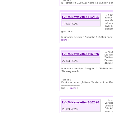
E-Petition Nr. 195716: Keine Kürzungen der E
… heute
LVKM-Newsletter 12/2026
zurück
aus Ma
erfund
10.04.2026
Zwar ga
Sicher
geschützt ...
In unserer heutigen Ausgabe 12/2026 haben
mehr
]
… heute
LVKM-Newsletter 11/2026
Die Ide
Ziel is
Bewuss
27.03.2026
„Bühne 
In unserer heutigen Ausgabe 11/2026 habe
Sie ausgesucht:
Teilhabe
Dank der neuen „Toilette für alle“ auf der Ess
-------------------------
Die ... [
mehr
]
… heute
LVKM-Newsletter 10/2026
Verein
Vollve
Glücks
20.03.2026
kennze