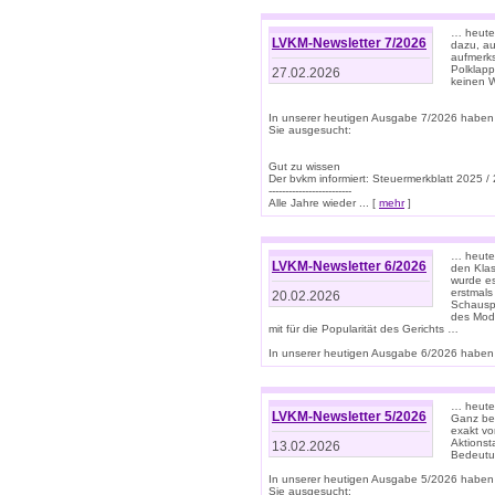
… heute 
LVKM-Newsletter 7/2026
dazu, au
aufmerks
Polklapp
27.02.2026
keinen W
In unserer heutigen Ausgabe 7/2026 haben
Sie ausgesucht:
Gut zu wissen
Der bvkm informiert: Steuermerkblatt 2025 /
-------------------------
Alle Jahre wieder ... [
mehr
]
… heute 
LVKM-Newsletter 6/2026
den Klas
wurde es
erstmals
20.02.2026
Schauspi
des Mode
mit für die Popularität des Gerichts …
In unserer heutigen Ausgabe 6/2026 haben 
… heute 
LVKM-Newsletter 5/2026
Ganz bew
exakt vo
Aktionst
13.02.2026
Bedeutun
In unserer heutigen Ausgabe 5/2026 haben
Sie ausgesucht: