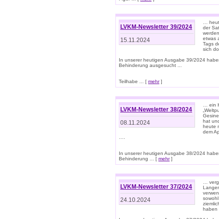
… heut
LVKM-Newsletter 39/2024
der Sa
werden
etwas 
15.11.2024
Tags de
sich d
In unserer heutigen Ausgabe 39/2024 habe
Behinderung ausgesucht ...
Teilhabe ... [
mehr
]
… ein 
LVKM-Newsletter 38/2024
„Weltpu
Gesine
hat und
08.11.2024
heute 
dem App
….
In unserer heutigen Ausgabe 38/2024 habe
Behinderung ... [
mehr
]
… verg
LVKM-Newsletter 37/2024
Langens
verwen
sowohl
24.10.2024
ziemlic
haben