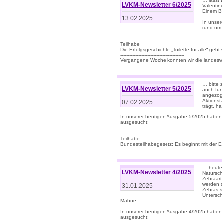
… lasst 
LVKM-Newsletter 6/2025
Valentin
Einem B
13.02.2025
In unse
rund um
Teilhabe
Die Erfolgsgeschichte „Toilette für alle“ geht
-------------------------------------------
Vergangene Woche konnten wir die landeswe
… bitte 
LVKM-Newsletter 5/2025
auch für
angezoge
Aktionst
07.02.2025
trägt, h
In unserer heutigen Ausgabe 5/2025 haben
ausgesucht:
Teilhabe
Bundesteilhabegesetz: Es beginnt mit der Erm
… heute 
LVKM-Newsletter 4/2025
Natursch
Zebraart
werden d
31.01.2025
Zebras s
Untersch
Mähne.
In unserer heutigen Ausgabe 4/2025 haben
ausgesucht: