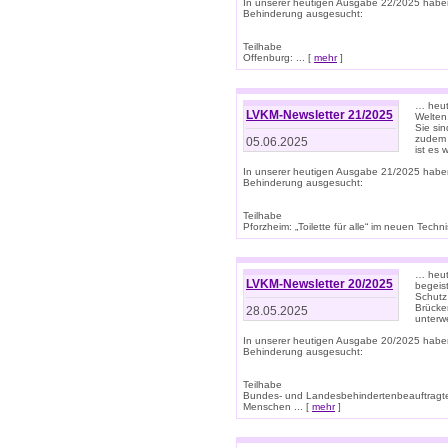
In unserer heutigen Ausgabe 22/2025 habe
Behinderung ausgesucht:
Teilhabe
Offenburg: ... [
mehr
]
… heute
LVKM-Newsletter 21/2025
Welten
Sie sin
zudem 
05.06.2025
ist es 
In unserer heutigen Ausgabe 21/2025 habe
Behinderung ausgesucht:
Teilhabe
Pforzheim: „Toilette für alle“ im neuen Techni
… heute
LVKM-Newsletter 20/2025
begeis
Schutz
Brücken
28.05.2025
unterwe
In unserer heutigen Ausgabe 20/2025 habe
Behinderung ausgesucht:
Teilhabe
Bundes- und Landesbehindertenbeauftragte:
Menschen ... [
mehr
]