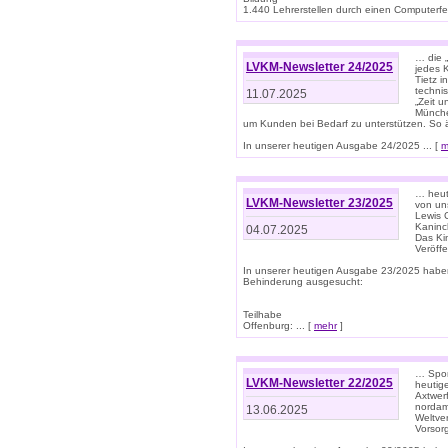
1.440 Lehrerstellen durch einen Computerfeh
… die 
LVKM-Newsletter 24/2025
jedes 
Tietz i
techni
11.07.2025
„Zeit 
Münche
um Kunden bei Bedarf zu unterstützen. So 
In unserer heutigen Ausgabe 24/2025 ... [
m
… heute
LVKM-Newsletter 23/2025
von uns
Lewis C
Kaninc
04.07.2025
Das Kin
Veröff
In unserer heutigen Ausgabe 23/2025 habe
Behinderung ausgesucht:
Teilhabe
Offenburg: ... [
mehr
]
… Spor
LVKM-Newsletter 22/2025
heutig
Axtwer
nordame
13.06.2025
Weltve
Vorsor