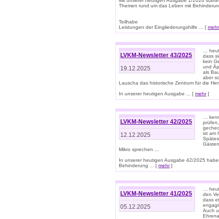
Mit unserer heutigen Ausgabe 1/2026 starte
Themen rund um das Leben mit Behinderun
Teilhabe
Leistungen der Eingliederungshilfe ... [
mehr
… heut
LVKM-Newsletter 43/2025
dass s
kein G
und Äp
19.12.2025
als Bau
aber sc
Lauscha das historische Zentrum für die He
In unserer heutigen Ausgabe ... [
mehr
]
… kenn
LVKM-Newsletter 42/2025
prüfen
gechec
ist am
12.12.2025
Spätest
Gästen 
Mikro sprechen ...
In unserer heutigen Ausgabe 42/2025 habe
Behinderung ... [
mehr
]
… heute
LVKM-Newsletter 41/2025
den Ver
dass et
engagie
05.12.2025
Auch u
Ehrena