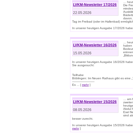
… heut
LVKM-Newsletter 17/2026
Die Fr
mindes
Ausbild
22.05.2026
Bäderbe
davon.
Tag im Freibad (oder im Hallenbad) ermöglic
In unserer heutigen Ausgabe 17/2026 haben
… heute
LVKM-Newsletter 16/2026
haben 
Bedeut
erinner
15.05.2026
„Bildun
In unserer heutigen Ausgabe 16/2026 habe
Sie ausgesucht:
Teilhabe
Böblingen: Im Neuen Rathaus gibt es eine „Toi
-------------------------
Es ... [
mehr
]
… am h
LVKM-Newsletter 15/2026
zweite
heutige
Abdul R
08.05.2026
Esel f
sind a
besser zurecht.
In unserer heutigen Ausgabe 15/2026 haben
mehr
]