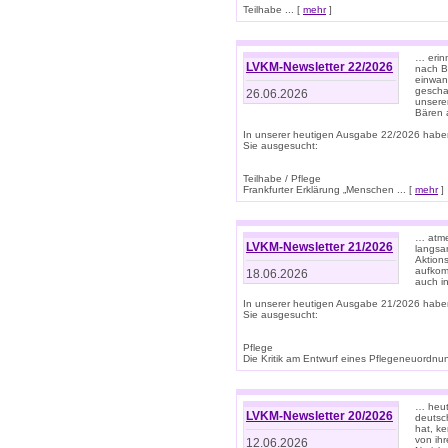
Teilhabe ... [
mehr
]
… erin
LVKM-Newsletter 22/2026
nach B
einwan
gescha
26.06.2026
unsere
Bären a
In unserer heutigen Ausgabe 22/2026 habe
Sie ausgesucht:
Teilhabe / Pflege
Frankfurter Erklärung „Menschen ... [
mehr
]
… atme
LVKM-Newsletter 21/2026
langsa
Aktion
aufkom
18.06.2026
auch i
In unserer heutigen Ausgabe 21/2026 habe
Sie ausgesucht:
Pflege
Die Kritik am Entwurf eines Pflegeneuordnung
… heute
LVKM-Newsletter 20/2026
deutsch
hat, k
von ih
12.06.2026