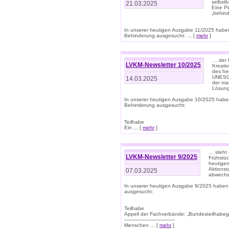
selbstb
21.03.2025
Eine Pl
„behind
In unserer heutigen Ausgabe 11/2025 habe
Behinderung ausgesucht: ... [
mehr
]
… der 
LVKM-Newsletter 10/2025
Kreati
des heu
UNESCO 
14.03.2025
der ma
Lösung
In unserer heutigen Ausgabe 10/2025 habe
Behinderung ausgesucht:
Teilhabe
Ein ... [
mehr
]
… steht 
LVKM-Newsletter 9/2025
Frühstüc
heutigen
Aktionst
07.03.2025
abwechs
In unserer heutigen Ausgabe 9/2025 haben
ausgesucht:
Teilhabe
Appell der Fachverbände: „Bundesteilhabeg
---------------------------------
Menschen ... [
mehr
]