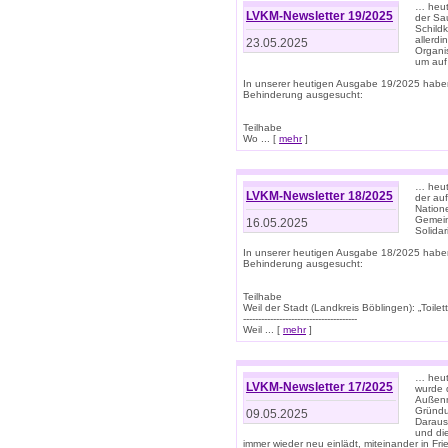
… heute
LVKM-Newsletter 19/2025
der Sau
Schild
allerd
23.05.2025
Organi
um auf
In unserer heutigen Ausgabe 19/2025 habe
Behinderung ausgesucht:
Teilhabe
Wo ... [
mehr
]
… heut
LVKM-Newsletter 18/2025
der au
Nation
Gemeins
16.05.2025
Solidar
In unserer heutigen Ausgabe 18/2025 habe
Behinderung ausgesucht:
Teilhabe
Weil der Stadt (Landkreis Böblingen): „Toilette
--------------------------------------
Weil ... [
mehr
]
… heut
LVKM-Newsletter 17/2025
wurde 
Außenm
Gründu
09.05.2025
Daraus
und di
immer wieder neu einlädt, miteinander in Fri