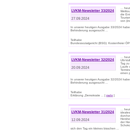
… heute
LVKM-Newsletter 33/2024
Welttou
die En
Tourism
27.09.2024
von (i
In unserer heutigen Ausgabe 33/2024 habe
Behinderung ausgesucht ...
Teilhabe
Bundessozialgericht (BSG): Kostenfreier ÖPN
… heute
LVKM-Newsletter 32/2024
UN-Vol
Tag zu
Laufe 
20.09.2024
Termine
einen 
In unserer heutigen Ausgabe 32/2024 habe
Behinderung ausgesucht ...
Teilhabe
Erklärung „Demokratie ... [
mehr
]
… heute
LVKM-Newsletter 31/2024
ideale
durchzu
Hershe
12.09.2024
der He
Schoko
sich den Tag ein kleines bisschen ...