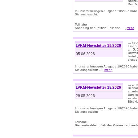
Notizb
Der Re
In unserer heutigen Ausgabe 20/2026 habe
Sie ausgesucht:
Teilhabe
Anhörung der Petition „Teilhabe ... [
mehr
]
… heute
LVKM-Newsletter 19/2026
Eröffn
am 5. 
Umwelt“
05.06.2026
lautet
dieses
In unserer heutigen Ausgabe 19/2026 habe
Sie ausgesucht: ... [
mehr
]
… an m
LVKM-Newsletter 18/2026
Deshal
amerik
Bürokra
29.05.2026
wir als
Bürok
In unserer heutigen Ausgabe 18/2026 habe
Sie ausgesucht:
Teilhabe
Bürokratieabbau: Fällt der Posten der Land