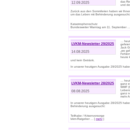
das Rec
12.09.2025
und de
Zurück aus den Sommferien haben wir Ihne
um das Leben mit Behinderung ausgesucht
Katastrophenschutz
Bundesweiter Warntag am 11. September ...
… heute
LVKM-Newsletter 29/2025
gefeie
Jack Gi
„wo ge
14.08.2025
Fehler
heute 
und kein Getränk.
In unserer heutigen Ausgabe 29/2025 haben
… heute
LVKM-Newsletter 28/2025
ganz e
WWF (W
Lebens
08.08.2025
ganz n
mehr A
In unserer heutigen Ausgabe 28/2025 habe
Behinderung ausgesucht:
Teilhabe / Krisenvorsorge
lvkm-Ratgeber ... [
mehr
]