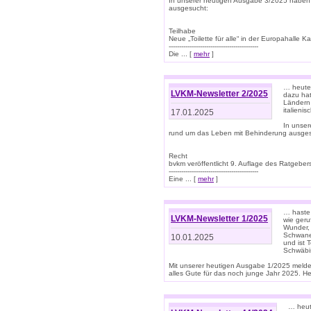
In unserer heutigen Ausgabe 3/2025 haben
ausgesucht:
Teilhabe
Neue „Toilette für alle“ in der Europahalle Ka
-------------------------------------------
Die ... [
mehr
]
… heute 
LVKM-Newsletter 2/2025
dazu hat
Ländern 
italieni
17.01.2025
In unse
rund um das Leben mit Behinderung ausges
Recht
bvkm veröffentlicht 9. Auflage des Ratgeb
-------------------------------------------
Eine ... [
mehr
]
… haste 
LVKM-Newsletter 1/2025
wie geru
Wunder, 
Schwanen
10.01.2025
und ist 
Schwäbi
Mit unserer heutigen Ausgabe 1/2025 meld
alles Gute für das noch junge Jahr 2025. H
… heute