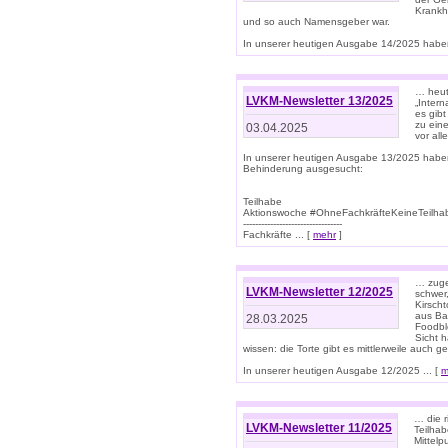
Krankhe
und so auch Namensgeber war.
In unserer heutigen Ausgabe 14/2025 haben
… heut
LVKM-Newsletter 13/2025
„Intern
es gibt
zu eine
03.04.2025
vor all
In unserer heutigen Ausgabe 13/2025 habe
Behinderung ausgesucht:
Teilhabe
Aktionswoche #OhneFachkräfteKeineTeilh
---------------------------------
Fachkräfte ... [
mehr
]
… zuge
LVKM-Newsletter 12/2025
schwer
Kirscht
aus Ba
28.03.2025
Foodbl
Sicht h
wissen: die Torte gibt es mittlerweile auch g
In unserer heutigen Ausgabe 12/2025 ... [
m
… die r
LVKM-Newsletter 11/2025
Teilha
Mittelp