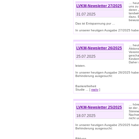
… heut
LVKM-Newsletter 27/2025
uns zu
deren „
landwi
31.07.2025
dazu. E
bewusst
Das ist Entspannung pur …
In unserer heutigen Ausgabe 27/2025 haben
… heute
LVKM-Newsletter 26/2025
Aktion
Verein
gescha
25.07.2025
Kinder
Daher s
leisten.
In unserer heutigen Ausgabe 26/2025 habe
Behinderung ausgesucht:
Barrierefreiheit
Studie ... [
mehr
]
… höre
LVKM-Newsletter 25/2025
ist der
Stimme
Nachwe
18.07.2025
nicht 
In unserer heutigen Ausgabe 25/2025 habe
Behinderung ausgesucht:
Bildung