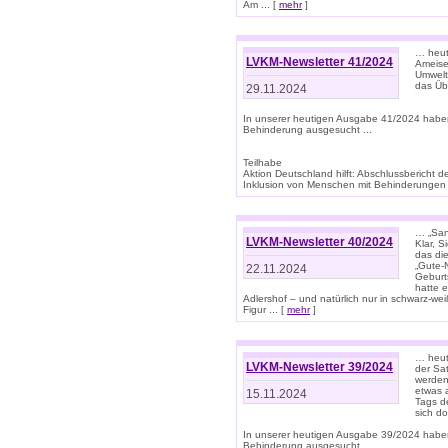
Am ... [
mehr
]
… heute
LVKM-Newsletter 41/2024
Ameise
Umwelt
das Übe
29.11.2024
In unserer heutigen Ausgabe 41/2024 habe
Behinderung ausgesucht ...
Teilhabe
Aktion Deutschland hilft: Abschlussberic
Inklusion von Menschen mit Behinderungen (P
… „San
LVKM-Newsletter 40/2024
Klar, 
das die
„Gute-
22.11.2024
Geburt
hatte 
Adlershof – und natürlich nur in schwarz-w
Figur ... [
mehr
]
… heut
LVKM-Newsletter 39/2024
der Sa
werden
etwas 
15.11.2024
Tags de
sich d
In unserer heutigen Ausgabe 39/2024 habe
Behinderung ausgesucht ...