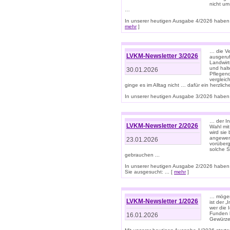
nicht um
…
In unserer heutigen Ausgabe 4/2026 haben 
mehr
]
… die Ve
LVKM-Newsletter 3/2026
ausgeruf
Landwirt
und halt
30.01.2026
Pflegend
vergleic
ginge es im Alltag nicht … dafür ein herzlich
In unserer heutigen Ausgabe 3/2026 haben 
… der In
LVKM-Newsletter 2/2026
Wahl mit
wird si
angewend
23.01.2026
vorüberg
solche S
gebrauchen ...
In unserer heutigen Ausgabe 2/2026 haben
Sie ausgesucht: ... [
mehr
]
… mögen 
LVKM-Newsletter 1/2026
ist der 
wer die 
Funden b
16.01.2026
Gewürze 