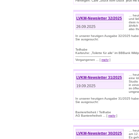
Flehingen: Café „Stück vom Glück“ jetzt mit ein
… heut
LVKM-Newsletter 32/2025
und lie
dass n
ährlich
26.09.2025
also Ih
In unserer heutigen Ausgabe 32/2025 habe
Sie ausgesucht:
Teilhabe
Karlsruhe: „Toilette für alle“ im BBBank Wildp
--------------------------------------
Vergangenen ... [
mehr
]
… heute
LVKM-Newsletter 31/2025
eine I
Studio
in ein
19.09.2025
im öff
umgew
In unserer heutigen Ausgabe 31/2025 habe
Sie ausgesucht:
Barrierefreiheit / Teilhabe
AG Barrierefreiheit ... [
mehr
]
… heut
LVKM-Newsletter 30/2025
am 12.
Es geh