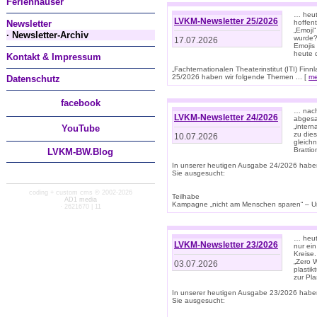
Ferienhäuser
… heut
LVKM-Newsletter 25/2026
Newsletter
hoffent
„Emoji“
· Newsletter-Archiv
wurde?
17.07.2026
Emojis 
heute 
Kontakt & Impressum
„Fachternationalen Theaterinstitut (ITI) Fi
25/2026 haben wir folgende Themen ... [
me
Datenschutz
facebook
… nach
LVKM-Newsletter 24/2026
abgesag
„intern
You
Tube
zu dies
10.07.2026
gleich
Brattio
LVKM-BW.Blog
In unserer heutigen Ausgabe 24/2026 habe
Sie ausgesucht:
coding + custom cms © 2002-2026
Teilhabe
AD1 media
Kampagne „nicht am Menschen sparen“ – Un
· 2621670 | 11
… heute
LVKM-Newsletter 23/2026
nur ein
Kreise
„Zero 
03.07.2026
plastik
zur Pla
In unserer heutigen Ausgabe 23/2026 habe
Sie ausgesucht: