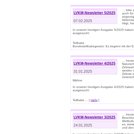
… bitte 
LVKM-Newsletter 5/2025
auch für
angezoge
Aktionst
07.02.2025
trägt, h
In unserer heutigen Ausgabe 5/2025 haben
ausgesucht:
Teilhabe
Bundesteilhabegesetz: Es beginnt mit der Erm
… heute 
LVKM-Newsletter 4/2025
Natursch
Zebraart
werden d
31.01.2025
Zebras s
Untersch
Mähne.
In unserer heutigen Ausgabe 4/2025 haben
ausgesucht:
Teilhabe ... [
mehr
]
… heute 
LVKM-Newsletter 3/2025
Beschlu
Weltkult
es, imme
24.01.2025
und den 