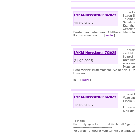
… die Fa
LVKM-Newsletter 8/2025
fragen S
„Interna
Schätzun
28.02.2025
Krankhei
weitere 
Deutschland leben rund 4 Millionen Mensche
Farben sprechen – ... [
mehr
]
… heute 
LVKM-Newsletter 7/2025
der UNE
bezeichn
Unterric
21.02.2025
von alem
Muttersp
Egal, welche Muttersprache Sie haben, nutz
kommen …
In ... [
mehr
]
… lasst 
LVKM-Newsletter 6/2025
Valentin
Einem B
13.02.2025
In unse
rund um
Teilhabe
Die Erfolgsgeschichte „Toilette für alle“ geht
-------------------------------------------
Vergangene Woche konnten wir die landeswe