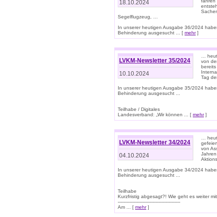
fahren
18.10.2024
entste
Sachen
Segelflugzeug, …
In unserer heutigen Ausgabe 36/2024 habe
Behinderung ausgesucht ... [
mehr
]
… heute
LVKM-Newsletter 35/2024
von den
bereits
Interna
10.10.2024
Tag de
In unserer heutigen Ausgabe 35/2024 habe
Behinderung ausgesucht ...
Teilhabe / Digitales
Landesverband: „Wir können ... [
mehr
]
… heut
LVKM-Newsletter 34/2024
gefeier
von Ass
Jahren
04.10.2024
Aktions
In unserer heutigen Ausgabe 34/2024 habe
Behinderung ausgesucht ...
Teilhabe
Kurzfristig abgesagt?! Wie geht es weiter 
-------------------------------------------
Am ... [
mehr
]