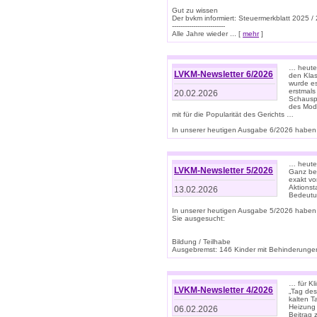
Gut zu wissen
Der bvkm informiert: Steuermerkblatt 2025 /
-------------------------
Alle Jahre wieder ... [
mehr
]
… heute 
LVKM-Newsletter 6/2026
den Klas
wurde es
erstmals
20.02.2026
Schauspi
des Mode
mit für die Popularität des Gerichts …
In unserer heutigen Ausgabe 6/2026 haben 
… heute 
LVKM-Newsletter 5/2026
Ganz bew
exakt vo
Aktionst
13.02.2026
Bedeutun
In unserer heutigen Ausgabe 5/2026 haben
Sie ausgesucht:
Bildung / Teilhabe
Ausgebremst: 146 Kinder mit Behinderungen
… für Kl
LVKM-Newsletter 4/2026
„Tag des
kalten T
Heizung 
06.02.2026
Beitrag 