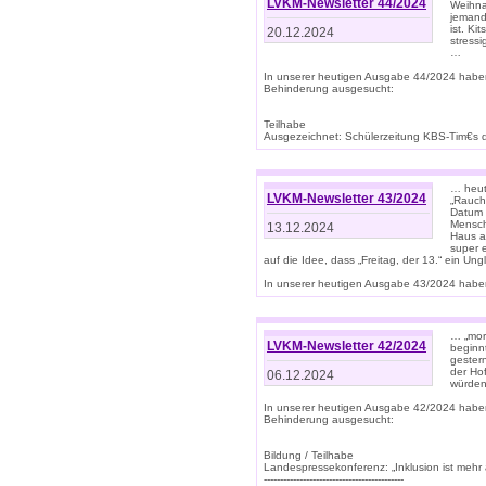
LVKM-Newsletter 44/2024
Weihna
jemand
ist. K
20.12.2024
stress
…
In unserer heutigen Ausgabe 44/2024 habe
Behinderung ausgesucht:
Teilhabe
Ausgezeichnet: Schülerzeitung KBS-Tim€s de
… heute
LVKM-Newsletter 43/2024
„Rauch
Datum 
Mensch
13.12.2024
Haus au
super 
auf die Idee, dass „Freitag, der 13.“ ein Un
In unserer heutigen Ausgabe 43/2024 haben 
… „mor
LVKM-Newsletter 42/2024
beginn
gestern
der Hof
06.12.2024
würden
In unserer heutigen Ausgabe 42/2024 habe
Behinderung ausgesucht:
Bildung / Teilhabe
Landespressekonferenz: „Inklusion ist mehr 
-------------------------------------------