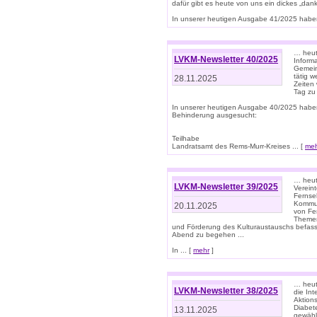
dafür gibt es heute von uns ein dickes „dank
In unserer heutigen Ausgabe 41/2025 haben 
… heute
LVKM-Newsletter 40/2025
Informa
Gemein
tätig w
28.11.2025
Zeiten 
Tag zu
In unserer heutigen Ausgabe 40/2025 habe
Behinderung ausgesucht:
Teilhabe
Landratsamt des Rems-Murr-Kreises ... [
me
… heute
LVKM-Newsletter 39/2025
Verein
Fernse
Kommun
20.11.2025
von Fe
Themen 
und Förderung des Kulturaustauschs befasse
Abend zu begehen ...
In ... [
mehr
]
… heut
LVKM-Newsletter 38/2025
die In
Aktions
Diabet
13.11.2025
gewählt