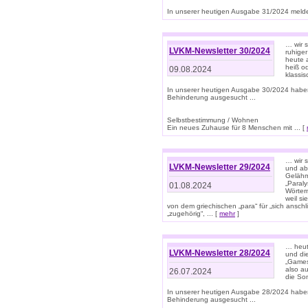
In unserer heutigen Ausgabe 31/2024 melde
… wir 
LVKM-Newsletter 30/2024
ruhige
heute 
heiß od
09.08.2024
klassi
In unserer heutigen Ausgabe 30/2024 habe
Behinderung ausgesucht ...
Selbstbestimmung / Wohnen
Ein neues Zuhause für 8 Menschen mit ... [
… wir s
LVKM-Newsletter 29/2024
und ab 
Gelähm
„Paral
01.08.2024
Wörtern
weil si
von dem griechischen „para“ für „sich anschl
„zugehörig“, ... [
mehr
]
… heut
LVKM-Newsletter 28/2024
und di
„Games
also au
26.07.2024
die So
In unserer heutigen Ausgabe 28/2024 habe
Behinderung ausgesucht ...