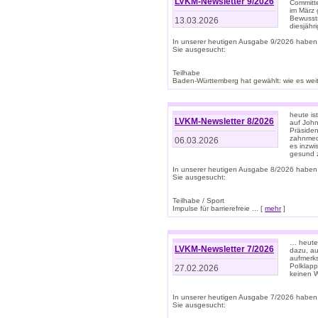
LVKM-Newsletter 9/2026
Committe
im März 
Bewussts
13.03.2026
diesjähr
In unserer heutigen Ausgabe 9/2026 haben
Sie ausgesucht:
Teilhabe
Baden-Württemberg hat gewählt: wie es weite
heute is
LVKM-Newsletter 8/2026
auf Joh
Präsiden
zahnmedi
06.03.2026
es inzwi
gesund z
In unserer heutigen Ausgabe 8/2026 haben
Sie ausgesucht:
Teilhabe / Sport
Impulse für barrierefreie ... [
mehr
]
… heute 
LVKM-Newsletter 7/2026
dazu, au
aufmerks
Polklapp
27.02.2026
keinen W
In unserer heutigen Ausgabe 7/2026 haben
Sie ausgesucht: