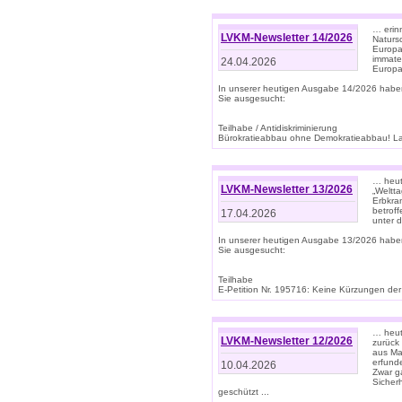
… erin
LVKM-Newsletter 14/2026
Natursc
Europa
immate
24.04.2026
Europa
In unserer heutigen Ausgabe 14/2026 habe
Sie ausgesucht:
Teilhabe / Antidiskriminierung
Bürokratieabbau ohne Demokratieabbau! Land
… heut
LVKM-Newsletter 13/2026
„Weltta
Erbkran
betroff
17.04.2026
unter d
In unserer heutigen Ausgabe 13/2026 habe
Sie ausgesucht:
Teilhabe
E-Petition Nr. 195716: Keine Kürzungen der E
… heute
LVKM-Newsletter 12/2026
zurück
aus Ma
erfund
10.04.2026
Zwar ga
Sicher
geschützt ...