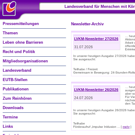
Landesverband für Menschen mit Kör
Pressemitteilungen
Newsletter-Archiv
Themen
… heut
LVKM-Newsletter 27/2026
Aktions
Leben ohne Barrieren
Arbeit
öffentl
31.07.2026
Ertrin
Recht und Politik
In unserer heutigen Ausgabe 27/2026 habe
Sie ausgesucht:
Mitgliedsorganisationen
Teilhabe / Freizeit
Landesverband
Gemeinsam in Bewegung: 24-Stunden-Rollstu
EUTB-Stellen
… heut
Publikationen
LVKM-Newsletter 26/2026
ausgere
aber s
Für Vi
24.07.2026
Zum Reinhören
nächst
den T
Downloads
In unserer heutigen Ausgabe 26/2026 habe
Sie ausgesucht:
Termine
Teilhabe
Links
Förderaufruf „Impulse Inklusion ... [
mehr
]