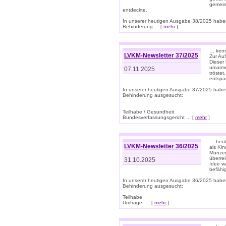
gemein
entdeckte.
In unserer heutigen Ausgabe 38/2025 habe
Behinderung ... [
mehr
]
… kenne
LVKM-Newsletter 37/2025
Zur Au
Dieser 
umarme
07.11.2025
tröste
entspa
In unserer heutigen Ausgabe 37/2025 habe
Behinderung ausgesucht:
Teilhabe / Gesundheit
Bundesverfassungsgericht ... [
mehr
]
… heute
LVKM-Newsletter 36/2025
als Kin
Münzen
überre
31.10.2025
Idee w
befähi
In unserer heutigen Ausgabe 36/2025 habe
Behinderung ausgesucht:
Teilhabe
Umfrage: ... [
mehr
]