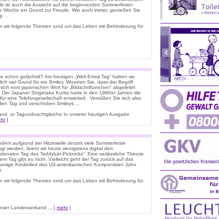
ele ist auch die Aussicht auf die beginnenden Sommerferien
e Woche ein Grund zur Freude. Wie auch immer, genießen Sie
ag …
n wir folgende Themen rund um das Leben mit Behinderung für
e schon gelächelt? Am heutigen „Welt-Emoji-Tag“ haben sie
lich viel Grund für ein Smiley. Wussten Sie, dass der Begriff
 sich vom japanischen Wort für „Bildschriftzeichen“ abgeleitet
 Der Japaner Shigetaka Kurita hatte in den 1990er Jahren die
für eine Telefongesellschaft entwickelt . Versüßen Sie sich also
den Tag und verschicken Smileys ...
nnland. or Tagundnachtgleiche In unserer heutigen Ausgabe
hr
]
dem aufgrund der Hitzewelle derzeit viele Sommerfeste
t werden, feiern wir heute wenigstens digital den
ationalen Tag des Teddybär-Picknicks“. Eine verlässliche Theorie
em Tag gibt es nicht. Vielleicht geht der Tag zurück auf das
namige Kinderlied des US-amerikanischen Komponisten John
n.
n wir folgende Themen rund um das Leben mit Behinderung für
ser Landesverband ... [
mehr
]