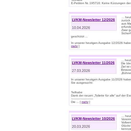
E-Petition Nr. 195716: Keine Kürzungen der E
… heute
LVKM-Newsletter 12/2026
zurück
aus Ma
erfund
10.04.2026
Zwar ga
Sicher
geschützt ...
In unserer heutigen Ausgabe 12/2026 haben
mehr
]
… heute
LVKM-Newsletter 11/2026
Die Ide
Ziel is
Bewuss
27.03.2026
„Bühne 
In unserer heutigen Ausgabe 11/2026 habe
Sie ausgesucht:
Teilhabe
Dank der neuen „Toilette für alle“ auf der Ess
-------------------------
Die ... [
mehr
]
… heute
LVKM-Newsletter 10/2026
Verein
Vollve
Glücks
20.03.2026
kennze