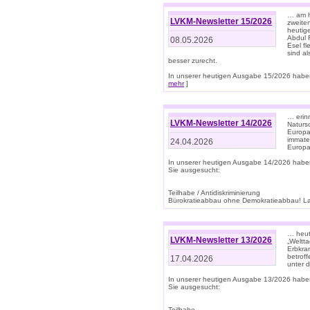
… am h
LVKM-Newsletter 15/2026
zweite
heutige
Abdul R
08.05.2026
Esel f
sind a
besser zurecht.
In unserer heutigen Ausgabe 15/2026 haben
mehr
]
… erin
LVKM-Newsletter 14/2026
Natursc
Europa
immate
24.04.2026
Europa
In unserer heutigen Ausgabe 14/2026 habe
Sie ausgesucht:
Teilhabe / Antidiskriminierung
Bürokratieabbau ohne Demokratieabbau! Land
… heut
LVKM-Newsletter 13/2026
„Weltta
Erbkran
betroff
17.04.2026
unter d
In unserer heutigen Ausgabe 13/2026 habe
Sie ausgesucht:
Teilhabe