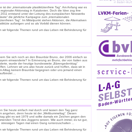
 ist der „internationale plastiktütenfreie Tag“. Am Anfang war es
 regionaler Aktionstag in Katalonien. Doch die Idee zog ihre
. 2011 entstand unter der Leitung des europäischen Netzwerks
Waste“ die jährliche Kampagne zum „internationalen
tütenfreien Tag“. Im Mittelpunkt stehen Aktionen, die Alternativen
stiktüte aufzeigen und so als Vorbild dienen können.
n wir folgende Themen rund um das Leben mit Behinderung für
nern Sie sich noch an den Braunbär Bruno, der 2006 einfach so
ayern einwanderte? In Erinnerung an Bruno, der von Italien aus
derte, wurde der heutige bundesweite „Bärengedenktag“
ffen. Lehnen wir uns also heute zurück und hoffen, dass wir in
m Alltag keinem Braunbär begegnen oder uns jemand einen
ufbindet ...
n wir folgende Themen rund um das Leben mit Behinderung für
n Sie heute einfach mal durch und lassen den Tag ganz
m angehen, denn heute ist der „Weltbummeltag“. Diesen
stag gibt es seit 1979 und sollte damals ein Zeichen gegen den
menden Trend des Joggens setzen. Wie auch immer, es tut gut,
n stressigen Tagen mal einen Gang runterzuschalten ...
n wir folgende Themen rund um das Leben mit Behinderung für