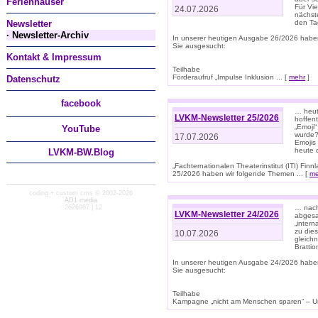
Ferienhäuser
Für Vi
24.07.2026
nächst
Newsletter
den T
· Newsletter-Archiv
In unserer heutigen Ausgabe 26/2026 habe
Sie ausgesucht:
Kontakt & Impressum
Teilhabe
Förderaufruf „Impulse Inklusion ... [
mehr
]
Datenschutz
facebook
… heut
LVKM-Newsletter 25/2026
hoffent
„Emoji“
You
Tube
wurde?
17.07.2026
Emojis 
heute 
LVKM-BW.Blog
„Fachternationalen Theaterinstitut (ITI) Fi
25/2026 haben wir folgende Themen ... [
me
coding + custom cms © 2002-2026
AD1 media
· 2626987 | 12
… nach
LVKM-Newsletter 24/2026
abgesag
„intern
zu dies
10.07.2026
gleich
Brattio
In unserer heutigen Ausgabe 24/2026 habe
Sie ausgesucht:
Teilhabe
Kampagne „nicht am Menschen sparen“ – Un