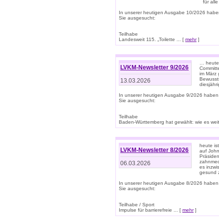
für all
In unserer heutigen Ausgabe 10/2026 habe
Sie ausgesucht:
Teilhabe
Landesweit 115. „Toilette ... [
mehr
]
… heute 
LVKM-Newsletter 9/2026
Committe
im März 
Bewussts
13.03.2026
diesjähr
In unserer heutigen Ausgabe 9/2026 haben
Sie ausgesucht:
Teilhabe
Baden-Württemberg hat gewählt: wie es weite
heute is
LVKM-Newsletter 8/2026
auf Joh
Präsiden
zahnmedi
06.03.2026
es inzwi
gesund z
In unserer heutigen Ausgabe 8/2026 haben
Sie ausgesucht:
Teilhabe / Sport
Impulse für barrierefreie ... [
mehr
]