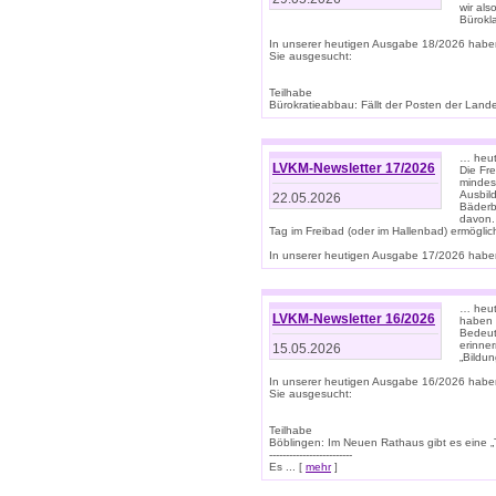
wir als
Bürok
In unserer heutigen Ausgabe 18/2026 habe
Sie ausgesucht:
Teilhabe
Bürokratieabbau: Fällt der Posten der Land
… heut
LVKM-Newsletter 17/2026
Die Fr
mindes
Ausbild
22.05.2026
Bäderbe
davon.
Tag im Freibad (oder im Hallenbad) ermöglic
In unserer heutigen Ausgabe 17/2026 haben
… heute
LVKM-Newsletter 16/2026
haben 
Bedeut
erinner
15.05.2026
„Bildun
In unserer heutigen Ausgabe 16/2026 habe
Sie ausgesucht:
Teilhabe
Böblingen: Im Neuen Rathaus gibt es eine „Toi
-------------------------
Es ... [
mehr
]