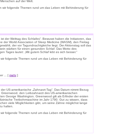
e Menschen auf der Welt.
n wir folgende Themen rund um das Leben mit Behinderung für
ist der Welttag des Schlafes“. Bewusst haben die Initiatoren, das
e der World Association of Sleep Medicine (WASM), den Freitag
gewählt, der vor Tagundnachtgleiche liegt. Der Aktionstag soll das
ein stärken für einen gesunden Schlaf. Das Motto des
igen Tages lautet: „Mit gutem Schlaf lebt es sich besser.“
 wir folgende Themen rund um das Leben mit Behinderung für
r ... [
mehr
]
t der US-amerikanische „Zahnarzt-Tag“. Das Datum nimmt Bezug
n Greenwood, den Leibzahnarzt des US-amerikanischen
ten George Washington. Greenwood gilt als Erfinder der ersten
zinische Tretbohrmaschine im Jahr 1790. Gut zu wissen, dass
schen viele Möglichkeiten gibt, um seine Zähne möglichst lange
u halten.
 wir folgende Themen rund um das Leben mit Behinderung für