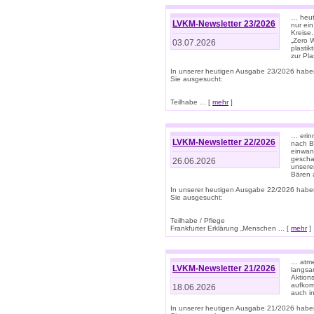
… heute
LVKM-Newsletter 23/2026
nur ein
Kreise
„Zero 
03.07.2026
plastik
zur Pla
In unserer heutigen Ausgabe 23/2026 habe
Sie ausgesucht:
Teilhabe ... [
mehr
]
… erin
LVKM-Newsletter 22/2026
nach B
einwan
gescha
26.06.2026
unsere
Bären a
In unserer heutigen Ausgabe 22/2026 habe
Sie ausgesucht:
Teilhabe / Pflege
Frankfurter Erklärung „Menschen ... [
mehr
]
… atme
LVKM-Newsletter 21/2026
langsa
Aktion
aufkom
18.06.2026
auch i
In unserer heutigen Ausgabe 21/2026 habe