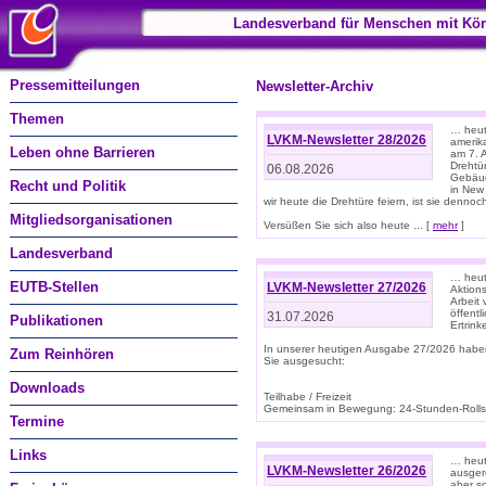
Landesverband für Menschen mit Kör
Pressemitteilungen
Newsletter-Archiv
Themen
… heute
LVKM-Newsletter 28/2026
amerik
Leben ohne Barrieren
am 7. 
Drehtür
06.08.2026
Gebäud
Recht und Politik
in New
wir heute die Drehtüre feiern, ist sie dennoch
Mitgliedsorganisationen
Versüßen Sie sich also heute ... [
mehr
]
Landesverband
… heut
EUTB-Stellen
LVKM-Newsletter 27/2026
Aktions
Arbeit
öffentl
31.07.2026
Publikationen
Ertrin
In unserer heutigen Ausgabe 27/2026 habe
Zum Reinhören
Sie ausgesucht:
Downloads
Teilhabe / Freizeit
Gemeinsam in Bewegung: 24-Stunden-Rollstu
Termine
Links
… heut
LVKM-Newsletter 26/2026
ausgere
aber s