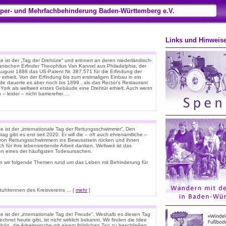
per- und Mehrfachbehinderung Baden-Württemberg e.V.
Links und Hinweis
 ist der „Tag der Drehtüre“ und erinnert an deren niederländisch-
anischen Erfinder Theophilus Van Kannel aus Philadelphia, der
August 1888 das US-Patent Nr. 387.571 für die Erfindung der
 erhielt. Von der Erfindung bis zum erstmaligen Einbau in ein
e dauerte es aber noch bis 1899., als das Rector’s Restaurant
 York als weltweit erstes Gebäude eine Drehtür erhielt. Auch wenn
 – leider – nicht barrierefrei …
e ist der „internationale Tag der Rettungsschwimmer“. Den
tag gibt es erst seit 2020. Er will die – oft auch ehrenamtliche –
 von Rettungsschwimmern ins Bewusstsein rücken und ihnen
ich für ihre lebensrettende Arbeit danken. Weltweit ist das
ken eines der häufigsten Todesursachen.
n wir folgende Themen rund um das Leben mit Behinderung für
hlrennen des Kreisvereins ... [
mehr
]
e ist der „internationale Tag der Freude“. Weshalb es diesen Tag
chnet heute gibt, ist nicht wirklich bekannt. Wir finden die Idee
chön, die Arbeitswoche mit einem fröhlichen Tag zu beschließen.