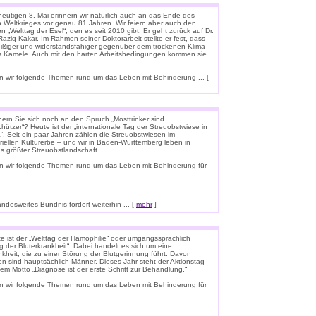
eutigen 8. Mai erinnern wir natürlich auch an das Ende des
n Weltkrieges vor genau 81 Jahren. Wir feiern aber auch den
n „Welttag der Esel“, den es seit 2010 gibt. Er geht zurück auf Dr.
aziq Kakar. Im Rahmen seiner Doktorarbeit stellte er fest, dass
leißiger und widerstandsfähiger gegenüber dem trockenen Klima
ls Kamele. Auch mit den harten Arbeitsbedingungen kommen sie
 wir folgende Themen rund um das Leben mit Behinderung ... [
nern Sie sich noch an den Spruch „Mosttrinker sind
hützer“? Heute ist der „internationale Tag der Streuobstwiese in
“. Seit ein paar Jahren zählen die Streuobstwiesen im
riellen Kulturerbe – und wir in Baden-Württemberg leben in
s größter Streuobstlandschaft.
n wir folgende Themen rund um das Leben mit Behinderung für
esweites Bündnis fordert weiterhin ... [
mehr
]
e ist der „Welttag der Hämophilie“ oder umgangssprachlich
g der Bluterkrankheit“. Dabei handelt es sich um eine
kheit, die zu einer Störung der Blutgerinnung führt. Davon
en sind hauptsächlich Männer. Dieses Jahr steht der Aktionstag
em Motto „Diagnose ist der erste Schritt zur Behandlung.“
n wir folgende Themen rund um das Leben mit Behinderung für