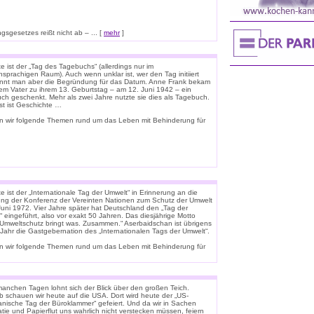
sgesetzes reißt nicht ab – ... [
mehr
]
 ist der „Tag des Tagebuchs“ (allerdings nur im
sprachigen Raum). Auch wenn unklar ist, wer den Tag initiiert
ennt man aber die Begründung für das Datum. Anne Frank bekam
rem Vater zu ihrem 13. Geburtstag – am 12. Juni 1942 – ein
uch geschenkt. Mehr als zwei Jahre nutzte sie dies als Tagebuch.
st ist Geschichte …
n wir folgende Themen rund um das Leben mit Behinderung für
 ist der „Internationale Tag der Umwelt“ in Erinnerung an die
ung der Konferenz der Vereinten Nationen zum Schutz der Umwelt
Juni 1972. Vier Jahre später hat Deutschland den „Tag der
 eingeführt, also vor exakt 50 Jahren. Das diesjährige Motto
 „Umweltschutz bringt was. Zusammen.“ Aserbaidschan ist übrigens
 Jahr die Gastgebernation des „Internationalen Tags der Umwelt“.
n wir folgende Themen rund um das Leben mit Behinderung für
anchen Tagen lohnt sich der Blick über den großen Teich.
b schauen wir heute auf die USA. Dort wird heute der „US-
anische Tag der Büroklammer“ gefeiert. Und da wir in Sachen
tie und Papierflut uns wahrlich nicht verstecken müssen, feiern