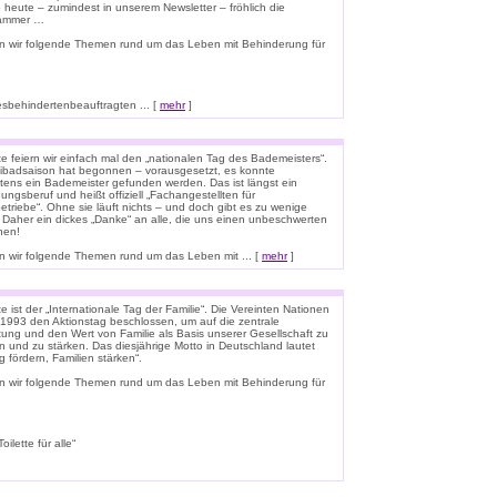
o heute – zumindest in unserem Newsletter – fröhlich die
lammer …
n wir folgende Themen rund um das Leben mit Behinderung für
esbehindertenbeauftragten ... [
mehr
]
e feiern wir einfach mal den „nationalen Tag des Bademeisters“.
eibadsaison hat begonnen – vorausgesetzt, es konnte
tens ein Bademeister gefunden werden. Das ist längst ein
ungsberuf und heißt offiziell „Fachangestellten für
triebe“. Ohne sie läuft nichts – und doch gibt es zu wenige
 Daher ein dickes „Danke“ an alle, die uns einen unbeschwerten
hen!
 wir folgende Themen rund um das Leben mit ... [
mehr
]
 ist der „Internationale Tag der Familie“. Die Vereinten Nationen
1993 den Aktionstag beschlossen, um auf die zentrale
ung und den Wert von Familie als Basis unserer Gesellschaft zu
n und zu stärken. Das diesjährige Motto in Deutschland lautet
g fördern, Familien stärken“.
n wir folgende Themen rund um das Leben mit Behinderung für
lette für alle“