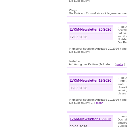
Sie ausgesucht:
Pflege
Die Kritik am Entwurf eines Pflegeneuordnung
… heute
LVKM-Newsletter 20/2026
deutsch
hat, k
von ih
12.06.2026
Notizb
Der Re
In unserer heutigen Ausgabe 20/2026 habe
Sie ausgesucht:
Teilhabe
Anhörung der Petition „Teilhabe ... [
mehr
]
… heute
LVKM-Newsletter 19/2026
Eröffn
am 5. 
Umwelt“
05.06.2026
lautet
dieses
In unserer heutigen Ausgabe 19/2026 habe
Sie ausgesucht: ... [
mehr
]
… an m
LVKM-Newsletter 18/2026
Deshal
amerik
Bürokra
29.05.2026