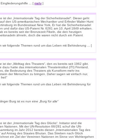
ingliederungshilfe ... [
mehr
]
 ist der „Internationale Tag der Sicherheitsnadel“. Dieser geht
 auf den US-amerikanischen Mechaniker und Erfinder Walter Hunt
rtinsburg im Bundesstaat New York, Er hat die Sicherheitsnadel
en und dafür das US-Patent Nr. 6281 am 10. April 1849 erhalten.
b es bereits seit der Bronzezeit Fibeln, die den heutigen
heitsnadeln ähneln, doch die waren nicht durch ein Patent
 wir folgende Themen rund um das Leben mit Behinderung ... [
 ist der „Welttag des Theaters“, den es bereits seit 1962 gibt.
e dazu hatte das internationalen Theaterinstitut (ITI) Finnland.
t es, die Bedeutung des Theaters als Kunstform mehr ins
tsein der Menschen zu bringen. Daher sagen wir einfach nur,
frei!“
n wir folgende Themen rund um das Leben mit Behinderung für
linger Burg ist es nun eine „Burg für alle“
 ist der „Internationale Tag des Glücks“. Initiator sind die
ten Nationen. Mit der UN-Resolution 66/281 schuf die UN-
rsammlung im Jahr 2012 bereits diesen „Internationalen Tag des
“ auf Antrag des Staates Bhutan. Das Streben nach Glück
ichnet ein Ziel der Vereinten Nationen im Sinne von Wohlergehen