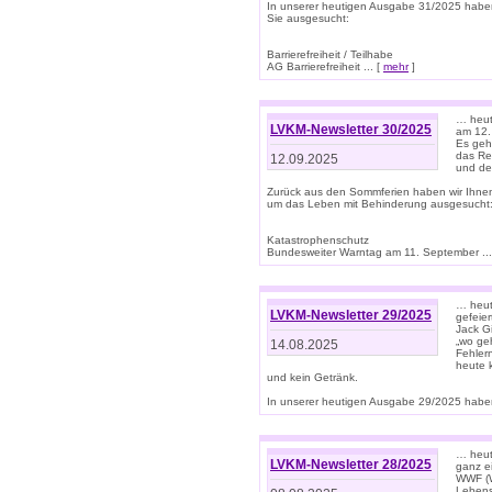
In unserer heutigen Ausgabe 31/2025 habe
Sie ausgesucht:
Barrierefreiheit / Teilhabe
AG Barrierefreiheit ... [
mehr
]
… heut
LVKM-Newsletter 30/2025
am 12.
Es geh
das Rec
12.09.2025
und de
Zurück aus den Sommferien haben wir Ihne
um das Leben mit Behinderung ausgesucht
Katastrophenschutz
Bundesweiter Warntag am 11. September ...
… heute
LVKM-Newsletter 29/2025
gefeie
Jack Gi
„wo ge
14.08.2025
Fehler
heute 
und kein Getränk.
In unserer heutigen Ausgabe 29/2025 haben
… heute
LVKM-Newsletter 28/2025
ganz e
WWF (W
Lebens