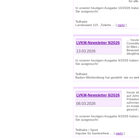
für all
In unserer heutigen Ausgabe 10/2026 habe
Sie ausgesucht:
Teilhabe
Landesweit 115. „Toilette ... [
mehr
]
… heute 
LVKM-Newsletter 9/2026
Committe
im März 
Bewussts
13.03.2026
diesjähr
In unserer heutigen Ausgabe 9/2026 haben
Sie ausgesucht:
Teilhabe
Baden-Württemberg hat gewählt: wie es weite
heute is
LVKM-Newsletter 8/2026
auf Joh
Präsiden
zahnmedi
06.03.2026
es inzwi
gesund z
In unserer heutigen Ausgabe 8/2026 haben
Sie ausgesucht:
Teilhabe / Sport
Impulse für barrierefreie ... [
mehr
]