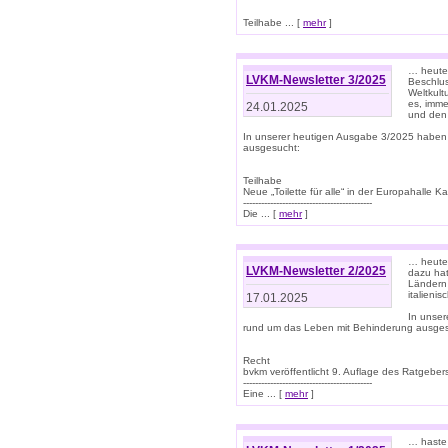
Teilhabe ... [
mehr
]
… heute 
LVKM-Newsletter 3/2025
Beschlu
Weltkult
es, imme
24.01.2025
und den 
In unserer heutigen Ausgabe 3/2025 haben
ausgesucht:
Teilhabe
Neue „Toilette für alle“ in der Europahalle Ka
-------------------------------------------
Die ... [
mehr
]
… heute 
LVKM-Newsletter 2/2025
dazu hat
Ländern 
italieni
17.01.2025
In unse
rund um das Leben mit Behinderung ausges
Recht
bvkm veröffentlicht 9. Auflage des Ratgeb
-------------------------------------------
Eine ... [
mehr
]
… haste 