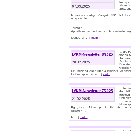
heutigen
Aktionst
07.03.2025
abwechs
In unserer heutigen Ausgabe 9/2025 haben
ausgesucht:
Teilhabe
Appell der Fachverbände: „Bundesteilhabeg
---------------------------------
Menschen ... [
mehr
]
… die Fa
LVKM-Newsletter 8/2025
fragen S
„Interna
Schätzun
28.02.2025
Krankhei
weitere 
Deutschland leben rund 4 Millionen Mensche
Farben sprechen – ... [
mehr
]
… heute 
LVKM-Newsletter 7/2025
der UNE
bezeichn
Unterric
21.02.2025
von alem
Muttersp
Egal, welche Muttersprache Sie haben, nutz
kommen …
In ... [
mehr
]