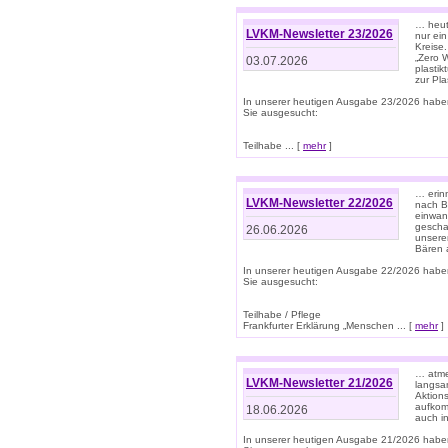
… heute
LVKM-Newsletter 23/2026
nur ein
Kreise
„Zero 
03.07.2026
plastik
zur Pla
In unserer heutigen Ausgabe 23/2026 habe
Sie ausgesucht:
Teilhabe ... [
mehr
]
… erin
LVKM-Newsletter 22/2026
nach B
einwan
gescha
26.06.2026
unsere
Bären a
In unserer heutigen Ausgabe 22/2026 habe
Sie ausgesucht:
Teilhabe / Pflege
Frankfurter Erklärung „Menschen ... [
mehr
]
… atme
LVKM-Newsletter 21/2026
langsa
Aktion
aufkom
18.06.2026
auch i
In unserer heutigen Ausgabe 21/2026 habe