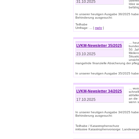
überre
31.10.2025
Idee w
befähi
In unserer heutigen Ausgabe 36/2025 habe
Behinderung ausgesucht:
Teilhabe
Umfrage: ... [
mehr
]
… heute
LVKM-Newsletter 35/2025
bundesw
50. Jah
Meilen
23.10.2025
Situati
unsicht
mangelnde finanzielle Absicherung der pfleg
In unserer heutigen Ausgabe 35/2025 haben
… wuss
LVKM-Newsletter 34/2025
schnel
abfalle
an die 
17.10.2025
wenn s
In unserer heutigen Ausgabe 34/2025 habe
Behinderung ausgesucht:
Teilhabe / Katastrophenschutz
inklusive Katastrophenvorsorge: Landesregie