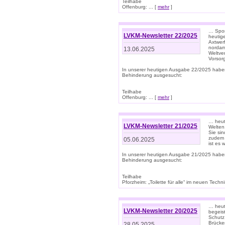
Teilhabe
Offenburg: ... [
mehr
]
… Spor
LVKM-Newsletter 22/2025
heutig
Axtwer
nordame
13.06.2025
Weltve
Vorsor
In unserer heutigen Ausgabe 22/2025 habe
Behinderung ausgesucht:
Teilhabe
Offenburg: ... [
mehr
]
… heute
LVKM-Newsletter 21/2025
Welten
Sie sin
zudem 
05.06.2025
ist es 
In unserer heutigen Ausgabe 21/2025 habe
Behinderung ausgesucht:
Teilhabe
Pforzheim: „Toilette für alle“ im neuen Techni
… heute
LVKM-Newsletter 20/2025
begeis
Schutz
Brücken
28.05.2025