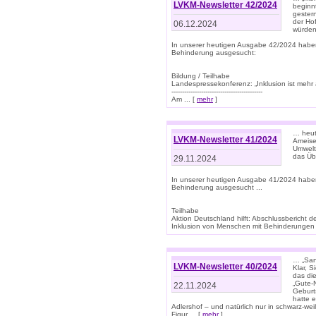
LVKM-Newsletter 42/2024
beginn
gestern
der Hof
06.12.2024
würden
In unserer heutigen Ausgabe 42/2024 habe
Behinderung ausgesucht:
Bildung / Teilhabe
Landespressekonferenz: „Inklusion ist mehr 
-------------------------------------------
Am ... [
mehr
]
… heute
LVKM-Newsletter 41/2024
Ameise
Umwelt
das Übe
29.11.2024
In unserer heutigen Ausgabe 41/2024 habe
Behinderung ausgesucht ...
Teilhabe
Aktion Deutschland hilft: Abschlussberic
Inklusion von Menschen mit Behinderungen (P
… „San
LVKM-Newsletter 40/2024
Klar, 
das die
„Gute-
22.11.2024
Geburt
hatte 
Adlershof – und natürlich nur in schwarz-w
Figur ... [
mehr
]