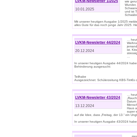
LVKM-Newsletter 1/2025
wie geru
Wunder, 
Schwanen
10.01.2025
und ist 
Schwäbi
Mit unserer heutigen Ausgabe 1/2025 meld
alles Gute für das noch junge Jahr 2025. H
… heute
LVKM-Newsletter 44/2024
Weihna
jemand
ist. K
20.12.2024
stress
…
In unserer heutigen Ausgabe 44/2024 habe
Behinderung ausgesucht:
Teilhabe
Ausgezeichnet: Schülerzeitung KBS-Tim€s de
… heute
LVKM-Newsletter 43/2024
„Rauch
Datum 
Mensch
13.12.2024
Haus au
super 
auf die Idee, dass „Freitag, der 13.“ ein Un
In unserer heutigen Ausgabe 43/2024 haben 
… „mor