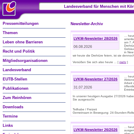
Landesverband für Menschen mit Kör
Pressemitteilungen
Newsletter-Archiv
Themen
… heute
LVKM-Newsletter 28/2026
amerik
Leben ohne Barrieren
am 7. 
Drehtür
06.08.2026
Gebäud
Recht und Politik
in New
wir heute die Drehtüre feiern, ist sie dennoch
Mitgliedsorganisationen
Versüßen Sie sich also heute ... [
mehr
]
Landesverband
… heut
EUTB-Stellen
LVKM-Newsletter 27/2026
Aktions
Arbeit
öffentl
31.07.2026
Publikationen
Ertrin
In unserer heutigen Ausgabe 27/2026 habe
Zum Reinhören
Sie ausgesucht:
Downloads
Teilhabe / Freizeit
Gemeinsam in Bewegung: 24-Stunden-Rollstu
Termine
Links
… heut
LVKM-Newsletter 26/2026
ausgere
aber s