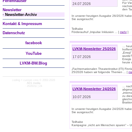
Ferienhäuser
Für Vi
24.07.2026
nächst
Newsletter
den T
· Newsletter-Archiv
In unserer heutigen Ausgabe 26/2026 habe
Sie ausgesucht:
Kontakt & Impressum
Teilhabe
Förderaufruf „Impulse Inklusion ... [
mehr
]
Datenschutz
facebook
… heut
LVKM-Newsletter 25/2026
hoffent
„Emoji“
You
Tube
wurde?
17.07.2026
Emojis 
heute 
LVKM-BW.Blog
„Fachternationalen Theaterinstitut (ITI) Fi
25/2026 haben wir folgende Themen ... [
me
coding + custom cms © 2002-2026
AD1 media
· 2628211 | 24
… nach
LVKM-Newsletter 24/2026
abgesag
„intern
zu dies
10.07.2026
gleich
Brattio
In unserer heutigen Ausgabe 24/2026 habe
Sie ausgesucht:
Teilhabe
Kampagne „nicht am Menschen sparen“ – Un