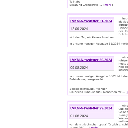
Teilhabe
Erklärung „Demokratie ... [
mehr
]
… heute
LVKM-Newsletter 31/2024
ideale
durchzu
Hershe
12.09.2024
der He
Schoko
sich den Tag ein kleines bisschen ...
In unserer heutigen Ausgabe 31/2024 melde
… wir 
LVKM-Newsletter 30/2024
ruhige
heute 
heiß od
09.08.2024
klassi
In unserer heutigen Ausgabe 30/2024 habe
Behinderung ausgesucht ...
Selbstbestimmung / Wohnen
Ein neues Zuhause für 8 Menschen mit ... [
… wir s
LVKM-Newsletter 29/2024
und ab 
Gelähm
„Paral
01.08.2024
Wörtern
weil si
von dem griechischen „para“ für „sich anschl
„zugehörig“, ... [
mehr
]