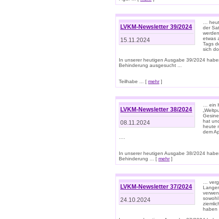
… heut
LVKM-Newsletter 39/2024
der Sa
werden
etwas 
15.11.2024
Tags de
sich d
In unserer heutigen Ausgabe 39/2024 habe
Behinderung ausgesucht ...
Teilhabe ... [
mehr
]
… ein 
LVKM-Newsletter 38/2024
„Weltpu
Gesine
hat und
08.11.2024
heute 
dem App
….
In unserer heutigen Ausgabe 38/2024 habe
Behinderung ... [
mehr
]
… verg
LVKM-Newsletter 37/2024
Langens
verwen
sowohl
24.10.2024
ziemlic
haben