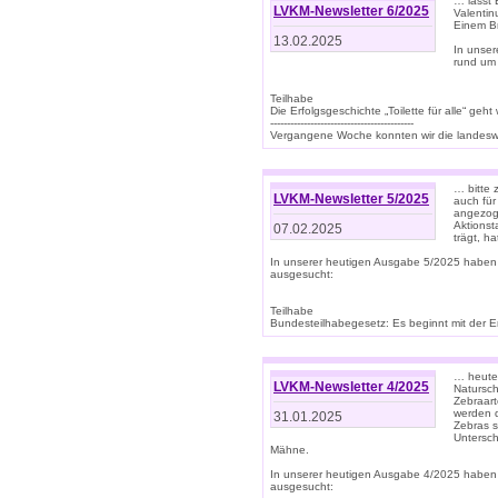
… lasst 
LVKM-Newsletter 6/2025
Valentin
Einem B
13.02.2025
In unse
rund um
Teilhabe
Die Erfolgsgeschichte „Toilette für alle“ geht
-------------------------------------------
Vergangene Woche konnten wir die landeswe
… bitte 
LVKM-Newsletter 5/2025
auch für
angezoge
Aktionst
07.02.2025
trägt, h
In unserer heutigen Ausgabe 5/2025 haben
ausgesucht:
Teilhabe
Bundesteilhabegesetz: Es beginnt mit der Erm
… heute 
LVKM-Newsletter 4/2025
Natursch
Zebraart
werden d
31.01.2025
Zebras s
Untersch
Mähne.
In unserer heutigen Ausgabe 4/2025 haben
ausgesucht: