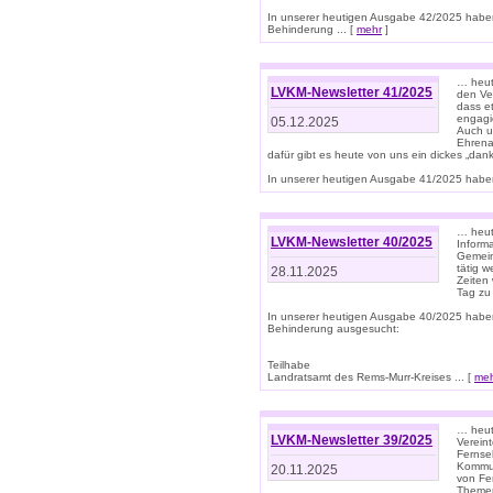
In unserer heutigen Ausgabe 42/2025 habe
Behinderung ... [
mehr
]
… heute
LVKM-Newsletter 41/2025
den Ver
dass et
engagie
05.12.2025
Auch u
Ehrena
dafür gibt es heute von uns ein dickes „dank
In unserer heutigen Ausgabe 41/2025 haben 
… heute
LVKM-Newsletter 40/2025
Informa
Gemein
tätig w
28.11.2025
Zeiten 
Tag zu
In unserer heutigen Ausgabe 40/2025 habe
Behinderung ausgesucht:
Teilhabe
Landratsamt des Rems-Murr-Kreises ... [
me
… heute
LVKM-Newsletter 39/2025
Verein
Fernse
Kommun
20.11.2025
von Fe
Themen 