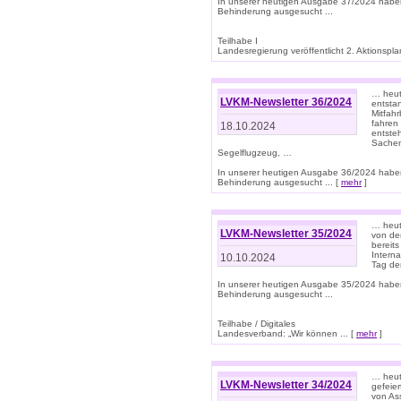
In unserer heutigen Ausgabe 37/2024 habe
Behinderung ausgesucht ...
Teilhabe I
Landesregierung veröffentlicht 2. Aktionsplan
… heute
LVKM-Newsletter 36/2024
entsta
Mitfah
fahren
18.10.2024
entste
Sachen
Segelflugzeug, …
In unserer heutigen Ausgabe 36/2024 habe
Behinderung ausgesucht ... [
mehr
]
… heute
LVKM-Newsletter 35/2024
von den
bereits
Interna
10.10.2024
Tag de
In unserer heutigen Ausgabe 35/2024 habe
Behinderung ausgesucht ...
Teilhabe / Digitales
Landesverband: „Wir können ... [
mehr
]
… heut
LVKM-Newsletter 34/2024
gefeier
von Ass