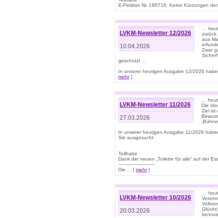
E-Petition Nr. 195716: Keine Kürzungen der E
… heute
LVKM-Newsletter 12/2026
zurück
aus Ma
erfund
10.04.2026
Zwar ga
Sicher
geschützt ...
In unserer heutigen Ausgabe 12/2026 haben
mehr
]
… heute
LVKM-Newsletter 11/2026
Die Ide
Ziel is
Bewuss
27.03.2026
„Bühne 
In unserer heutigen Ausgabe 11/2026 habe
Sie ausgesucht:
Teilhabe
Dank der neuen „Toilette für alle“ auf der Ess
-------------------------
Die ... [
mehr
]
… heute
LVKM-Newsletter 10/2026
Verein
Vollve
Glücks
20.03.2026
kennze