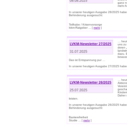
08.08.2025
ganz n
mehr A
In unserer heutigen Ausgabe 28/2025 habe
Behinderung ausgesucht:
Teilhabe / Krisenvorsorge
lvkm-Ratgeber ... [
mehr
]
… heut
LVKM-Newsletter 27/2025
uns zu
deren „
landwi
31.07.2025
dazu. E
bewusst
Das ist Entspannung pur …
In unserer heutigen Ausgabe 27/2025 haben
… heute
LVKM-Newsletter 26/2025
Aktion
Verein
gescha
25.07.2025
Kinder
Daher s
leisten.
In unserer heutigen Ausgabe 26/2025 habe
Behinderung ausgesucht:
Barrierefreiheit
Studie ... [
mehr
]