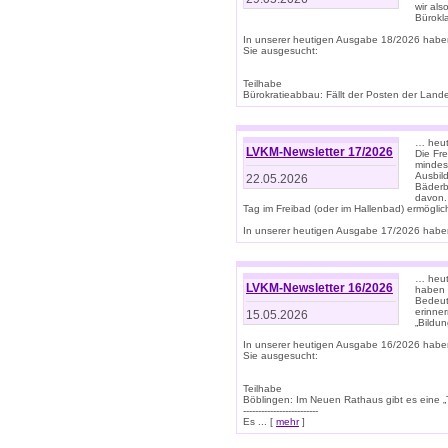
wir als
Bürok
In unserer heutigen Ausgabe 18/2026 habe
Sie ausgesucht:
Teilhabe
Bürokratieabbau: Fällt der Posten der Land
… heut
LVKM-Newsletter 17/2026
Die Fr
mindes
Ausbild
22.05.2026
Bäderbe
davon.
Tag im Freibad (oder im Hallenbad) ermöglic
In unserer heutigen Ausgabe 17/2026 haben
… heute
LVKM-Newsletter 16/2026
haben 
Bedeut
erinner
15.05.2026
„Bildun
In unserer heutigen Ausgabe 16/2026 habe
Sie ausgesucht:
Teilhabe
Böblingen: Im Neuen Rathaus gibt es eine „Toi
-------------------------
Es ... [
mehr
]