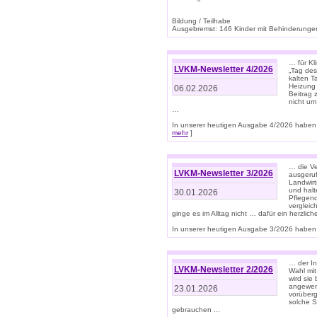
Bildung / Teilhabe
Ausgebremst: 146 Kinder mit Behinderungen
… für Kl
LVKM-Newsletter 4/2026
„Tag des
kalten T
Heizung 
06.02.2026
Beitrag 
nicht um
…
In unserer heutigen Ausgabe 4/2026 haben 
mehr
]
… die Ve
LVKM-Newsletter 3/2026
ausgeruf
Landwirt
und halt
30.01.2026
Pflegend
vergleic
ginge es im Alltag nicht … dafür ein herzlich
In unserer heutigen Ausgabe 3/2026 haben 
… der In
LVKM-Newsletter 2/2026
Wahl mit
wird si
angewend
23.01.2026
vorüberg
solche S
gebrauchen ...