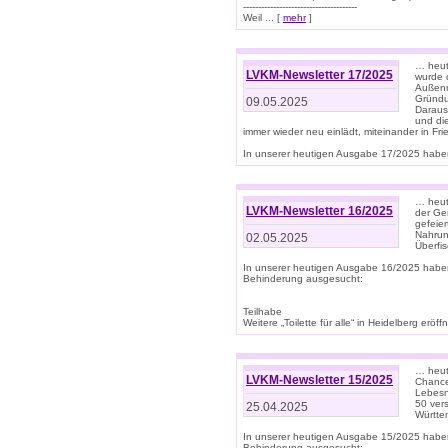
--------------------------------------
Weil ... [
mehr
]
… heut
LVKM-Newsletter 17/2025
wurde 
Außenm
Gründu
09.05.2025
Daraus
und di
immer wieder neu einlädt, miteinander in Fri
In unserer heutigen Ausgabe 17/2025 haben 
… heute
LVKM-Newsletter 16/2025
der Ge
gefeie
Nahrun
02.05.2025
Überfi
In unserer heutigen Ausgabe 16/2025 habe
Behinderung ausgesucht:
Teilhabe
Weitere „Toilette für alle“ in Heidelberg erö
… heute
LVKM-Newsletter 15/2025
Chance
Lebesn
50 ver
25.04.2025
Württem
In unserer heutigen Ausgabe 15/2025 habe
Behinderung ausgesucht: