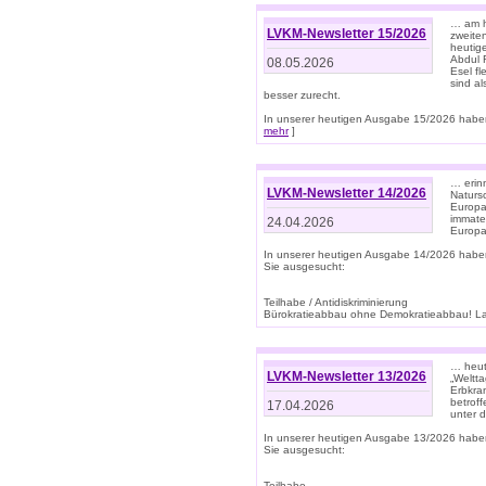
… am h
LVKM-Newsletter 15/2026
zweite
heutige
Abdul R
08.05.2026
Esel f
sind a
besser zurecht.
In unserer heutigen Ausgabe 15/2026 haben
mehr
]
… erin
LVKM-Newsletter 14/2026
Natursc
Europa
immate
24.04.2026
Europa
In unserer heutigen Ausgabe 14/2026 habe
Sie ausgesucht:
Teilhabe / Antidiskriminierung
Bürokratieabbau ohne Demokratieabbau! Land
… heut
LVKM-Newsletter 13/2026
„Weltta
Erbkran
betroff
17.04.2026
unter d
In unserer heutigen Ausgabe 13/2026 habe
Sie ausgesucht:
Teilhabe