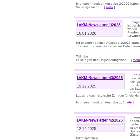
In unserer heutigen Ausgabe 2/2026 haben
Sie ausgesucht: ... [
mehr
]
… mögen 
LVKM-Newsletter 1/2026
ist der 
wer die 
Funden b
16.01.2026
Gewürze 
Mit unserer heutigen Ausgabe 1/2026 starte
Themen rund um das Leben mit Behinderun
Teilhabe
Leistungen der Eingliederungshilfe ... [
mehr
… heut
LVKM-Newsletter 43/2025
dass s
kein G
und Äp
19.12.2025
als Bau
aber sc
Lauscha das historische Zentrum für die He
In unserer heutigen Ausgabe ... [
mehr
]
… kenn
LVKM-Newsletter 42/2025
prüfen
gechec
ist am
12.12.2025
Spätest
Gästen 
Mikro sprechen ...