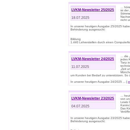
… höre
LVKM-Newsletter 25/2025
ist der
Stimme
Nachwe
18.07.2025
nicht 
In unserer heutigen Ausgabe 25/2025 habe
Behinderung ausgesucht:
Bildung
1.440 Lehrerstellen durch einen Computerfeh
… die 
LVKM-Newsletter 24/2025
jedes 
Tietz i
techni
11.07.2025
„Zeit 
Münche
um Kunden bei Bedarf zu unterstützen. So 
In unserer heutigen Ausgabe 24/2025 ... [
m
… heute
LVKM-Newsletter 23/2025
von uns
Lewis C
Kaninc
04.07.2025
Das Kin
Veröff
In unserer heutigen Ausgabe 23/2025 habe
Behinderung ausgesucht: