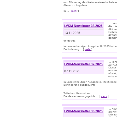
und Förderung des Kulturaustauschs befasse
Abend zu begehen ...
In ... [
mehr
]
… heut
LVKM-Newsletter 38/2025
die In
Aktions
Diabet
13.11.2025
gewählt
gemein
entdeckte.
In unserer heutigen Ausgabe 38/2025 habe
Behinderung ... [
mehr
]
… kenne
LVKM-Newsletter 37/2025
Zur Au
Dieser 
umarme
07.11.2025
tröste
entspa
In unserer heutigen Ausgabe 37/2025 habe
Behinderung ausgesucht:
Teilhabe / Gesundheit
Bundesverfassungsgericht ... [
mehr
]
… heute
LVKM-Newsletter 36/2025
als Kin
Münzen