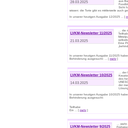
aus Ba
28.03.2025
Foodbl
Sicht h
wissen: die Torte gibt es mittlerweile auch g
In unserer heutigen Ausgabe 12/2025 ... [
m
… die r
LVKM-Newsletter 11/2025
Teilha
Mittelp
selbstb
21.03.2025
Eine Pl
„behind
In unserer heutigen Ausgabe 11/2025 habe
Behinderung ausgesucht: ... [
mehr
]
… der 
LVKM-Newsletter 10/2025
Kreati
des heu
UNESCO 
14.03.2025
der ma
Lösung
In unserer heutigen Ausgabe 10/2025 habe
Behinderung ausgesucht:
Teilhabe
Ein ... [
mehr
]
… steht 
LVKM-Newsletter 9/2025
Frühstüc