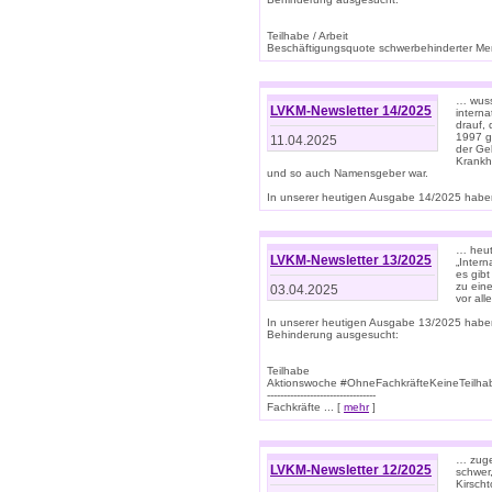
Teilhabe / Arbeit
Beschäftigungsquote schwerbehinderter Mens
… wuss
LVKM-Newsletter 14/2025
intern
drauf, 
1997 gi
11.04.2025
der Geb
Krankhe
und so auch Namensgeber war.
In unserer heutigen Ausgabe 14/2025 haben
… heut
LVKM-Newsletter 13/2025
„Intern
es gibt
zu eine
03.04.2025
vor all
In unserer heutigen Ausgabe 13/2025 habe
Behinderung ausgesucht:
Teilhabe
Aktionswoche #OhneFachkräfteKeineTeilh
---------------------------------
Fachkräfte ... [
mehr
]
… zuge
LVKM-Newsletter 12/2025
schwer
Kirscht