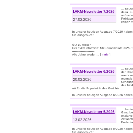
… heute 
LVKM-Newsletter 7/2026
dazu, au
aufmerks
Polklapp
27.02.2026
keinen W
In unserer heutigen Ausgabe 7/2026 haben
Sie ausgesucht:
Gut zu wissen
Der bvkm informiert: Steuermerkblatt 2025 /
-------------------------
Alle Jahre wieder ... [
mehr
]
… heute 
LVKM-Newsletter 6/2026
den Klas
wurde es
erstmals
20.02.2026
Schauspi
des Mode
mit für die Popularität des Gerichts …
In unserer heutigen Ausgabe 6/2026 haben 
… heute 
LVKM-Newsletter 5/2026
Ganz bew
exakt vo
Aktionst
13.02.2026
Bedeutun
In unserer heutigen Ausgabe 5/2026 haben
Sie ausgesucht: