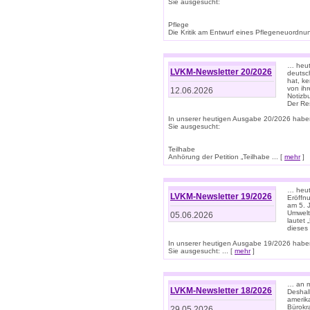
Sie ausgesucht:
Pflege
Die Kritik am Entwurf eines Pflegeneuordnung
… heute
LVKM-Newsletter 20/2026
deutsch
hat, k
von ih
12.06.2026
Notizb
Der Re
In unserer heutigen Ausgabe 20/2026 habe
Sie ausgesucht:
Teilhabe
Anhörung der Petition „Teilhabe ... [
mehr
]
… heute
LVKM-Newsletter 19/2026
Eröffn
am 5. 
Umwelt“
05.06.2026
lautet
dieses
In unserer heutigen Ausgabe 19/2026 habe
Sie ausgesucht: ... [
mehr
]
… an m
LVKM-Newsletter 18/2026
Deshal
amerik
Bürokra
29.05.2026