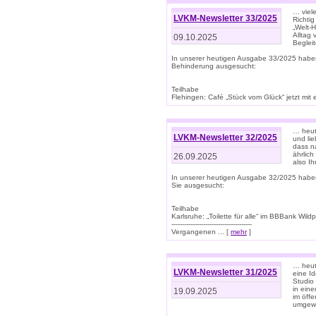
… viel
LVKM-Newsletter 33/2025
Richti
„Welt-
Alltag
09.10.2025
Beglei
In unserer heutigen Ausgabe 33/2025 habe
Behinderung ausgesucht:
Teilhabe
Flehingen: Café „Stück vom Glück“ jetzt mit ein
… heut
LVKM-Newsletter 32/2025
und lie
dass n
ährlich
26.09.2025
also Ih
In unserer heutigen Ausgabe 32/2025 habe
Sie ausgesucht:
Teilhabe
Karlsruhe: „Toilette für alle“ im BBBank Wildp
--------------------------------------
Vergangenen ... [
mehr
]
… heute
LVKM-Newsletter 31/2025
eine I
Studio
in ein
19.09.2025
im öff
umgew