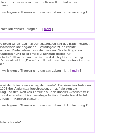
o heute – zumindest in unserem Newsletter – fröhlich die
lammer …
n wir folgende Themen rund um das Leben mit Behinderung für
esbehindertenbeauftragten ... [
mehr
]
e feiern wir einfach mal den „nationalen Tag des Bademeisters“.
eibadsaison hat begonnen – vorausgesetzt, es konnte
tens ein Bademeister gefunden werden. Das ist längst ein
ungsberuf und heißt offiziell „Fachangestellten für
triebe“. Ohne sie läuft nichts – und doch gibt es zu wenige
 Daher ein dickes „Danke“ an alle, die uns einen unbeschwerten
hen!
 wir folgende Themen rund um das Leben mit ... [
mehr
]
 ist der „Internationale Tag der Familie“. Die Vereinten Nationen
1993 den Aktionstag beschlossen, um auf die zentrale
ung und den Wert von Familie als Basis unserer Gesellschaft zu
n und zu stärken. Das diesjährige Motto in Deutschland lautet
g fördern, Familien stärken“.
n wir folgende Themen rund um das Leben mit Behinderung für
lette für alle“