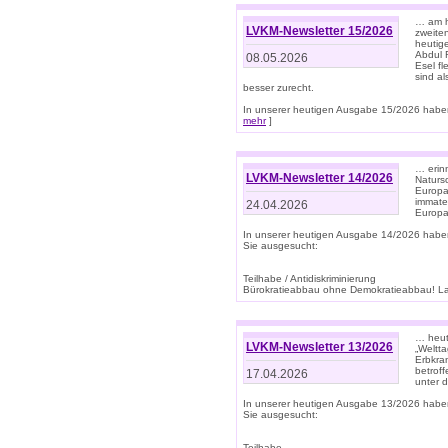
… am h
LVKM-Newsletter 15/2026
zweite
heutige
Abdul R
08.05.2026
Esel f
sind a
besser zurecht.
In unserer heutigen Ausgabe 15/2026 haben
mehr
]
… erin
LVKM-Newsletter 14/2026
Natursc
Europa
immate
24.04.2026
Europa
In unserer heutigen Ausgabe 14/2026 habe
Sie ausgesucht:
Teilhabe / Antidiskriminierung
Bürokratieabbau ohne Demokratieabbau! Land
… heut
LVKM-Newsletter 13/2026
„Weltta
Erbkran
betroff
17.04.2026
unter d
In unserer heutigen Ausgabe 13/2026 habe
Sie ausgesucht:
Teilhabe