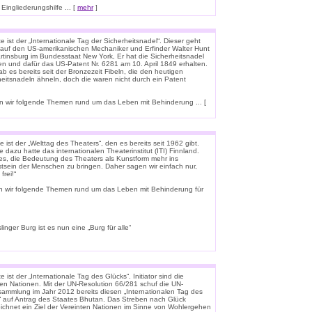
ingliederungshilfe ... [
mehr
]
 ist der „Internationale Tag der Sicherheitsnadel“. Dieser geht
 auf den US-amerikanischen Mechaniker und Erfinder Walter Hunt
rtinsburg im Bundesstaat New York, Er hat die Sicherheitsnadel
en und dafür das US-Patent Nr. 6281 am 10. April 1849 erhalten.
b es bereits seit der Bronzezeit Fibeln, die den heutigen
heitsnadeln ähneln, doch die waren nicht durch ein Patent
 wir folgende Themen rund um das Leben mit Behinderung ... [
 ist der „Welttag des Theaters“, den es bereits seit 1962 gibt.
e dazu hatte das internationalen Theaterinstitut (ITI) Finnland.
t es, die Bedeutung des Theaters als Kunstform mehr ins
tsein der Menschen zu bringen. Daher sagen wir einfach nur,
frei!“
n wir folgende Themen rund um das Leben mit Behinderung für
linger Burg ist es nun eine „Burg für alle“
 ist der „Internationale Tag des Glücks“. Initiator sind die
ten Nationen. Mit der UN-Resolution 66/281 schuf die UN-
rsammlung im Jahr 2012 bereits diesen „Internationalen Tag des
“ auf Antrag des Staates Bhutan. Das Streben nach Glück
ichnet ein Ziel der Vereinten Nationen im Sinne von Wohlergehen