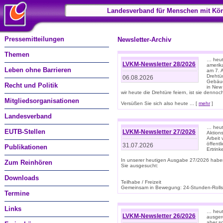
Landesverband für Menschen mit Kör
Pressemitteilungen
Newsletter-Archiv
Themen
… heute
LVKM-Newsletter 28/2026
amerik
Leben ohne Barrieren
am 7. 
Drehtür
06.08.2026
Gebäud
Recht und Politik
in New
wir heute die Drehtüre feiern, ist sie dennoch
Mitgliedsorganisationen
Versüßen Sie sich also heute ... [
mehr
]
Landesverband
… heut
EUTB-Stellen
LVKM-Newsletter 27/2026
Aktions
Arbeit
öffentl
31.07.2026
Publikationen
Ertrin
In unserer heutigen Ausgabe 27/2026 habe
Zum Reinhören
Sie ausgesucht:
Downloads
Teilhabe / Freizeit
Gemeinsam in Bewegung: 24-Stunden-Rollstu
Termine
Links
… heut
LVKM-Newsletter 26/2026
ausgere
aber s