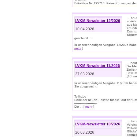
E-Petition Nr. 195716: Keine Kürzungen der E
… heute
LVKM-Newsletter 12/2026
zurück
aus Ma
erfund
10.04.2026
Zwar ga
Sicher
geschützt ...
In unserer heutigen Ausgabe 12/2026 haben
mehr
]
… heute
LVKM-Newsletter 11/2026
Die Ide
Ziel is
Bewuss
27.03.2026
„Bühne 
In unserer heutigen Ausgabe 11/2026 habe
Sie ausgesucht:
Teilhabe
Dank der neuen „Toilette für alle“ auf der Ess
-------------------------
Die ... [
mehr
]
… heute
LVKM-Newsletter 10/2026
Verein
Vollve
Glücks
20.03.2026
kennze