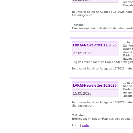
wir als
Bürok
In unserer heutigen Ausgabe 18/2026 habe
Sie ausgesucht:
Teilhabe
Bürokratieabbau: Fällt der Posten der Land
… heut
LVKM-Newsletter 17/2026
Die Fr
mindes
Ausbild
22.05.2026
Bäderbe
davon.
Tag im Freibad (oder im Hallenbad) ermöglic
In unserer heutigen Ausgabe 17/2026 haben
… heute
LVKM-Newsletter 16/2026
haben 
Bedeut
erinner
15.05.2026
„Bildun
In unserer heutigen Ausgabe 16/2026 habe
Sie ausgesucht:
Teilhabe
Böblingen: Im Neuen Rathaus gibt es eine „Toi
-------------------------
Es ... [
mehr
]