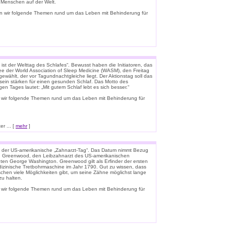
e Menschen auf der Welt.
n wir folgende Themen rund um das Leben mit Behinderung für
ist der Welttag des Schlafes“. Bewusst haben die Initiatoren, das
e der World Association of Sleep Medicine (WASM), den Freitag
gewählt, der vor Tagundnachtgleiche liegt. Der Aktionstag soll das
ein stärken für einen gesunden Schlaf. Das Motto des
igen Tages lautet: „Mit gutem Schlaf lebt es sich besser.“
 wir folgende Themen rund um das Leben mit Behinderung für
r ... [
mehr
]
t der US-amerikanische „Zahnarzt-Tag“. Das Datum nimmt Bezug
n Greenwood, den Leibzahnarzt des US-amerikanischen
ten George Washington. Greenwood gilt als Erfinder der ersten
zinische Tretbohrmaschine im Jahr 1790. Gut zu wissen, dass
schen viele Möglichkeiten gibt, um seine Zähne möglichst lange
u halten.
 wir folgende Themen rund um das Leben mit Behinderung für