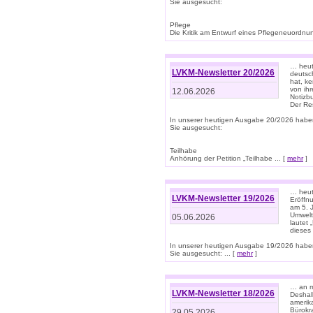
Sie ausgesucht:
Pflege
Die Kritik am Entwurf eines Pflegeneuordnung
… heute
LVKM-Newsletter 20/2026
deutsch
hat, k
von ih
12.06.2026
Notizb
Der Re
In unserer heutigen Ausgabe 20/2026 habe
Sie ausgesucht:
Teilhabe
Anhörung der Petition „Teilhabe ... [
mehr
]
… heute
LVKM-Newsletter 19/2026
Eröffn
am 5. 
Umwelt“
05.06.2026
lautet
dieses
In unserer heutigen Ausgabe 19/2026 habe
Sie ausgesucht: ... [
mehr
]
… an m
LVKM-Newsletter 18/2026
Deshal
amerik
Bürokra
29.05.2026