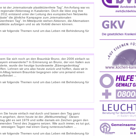
 ist der „internationale plastiktütenfreie Tag“. Am Anfang war es
 regionaler Aktionstag in Katalonien. Doch die Idee zog ihre
. 2011 entstand unter der Leitung des europäischen Netzwerks
Waste“ die jährliche Kampagne zum „internationalen
tütenfreien Tag“. Im Mittelpunkt stehen Aktionen, die Alternativen
stiktüte aufzeigen und so als Vorbild dienen können.
n wir folgende Themen rund um das Leben mit Behinderung für
nern Sie sich noch an den Braunbär Bruno, der 2006 einfach so
ayern einwanderte? In Erinnerung an Bruno, der von Italien aus
derte, wurde der heutige bundesweite „Bärengedenktag“
ffen. Lehnen wir uns also heute zurück und hoffen, dass wir in
m Alltag keinem Braunbär begegnen oder uns jemand einen
ufbindet ...
n wir folgende Themen rund um das Leben mit Behinderung für
n Sie heute einfach mal durch und lassen den Tag ganz
m angehen, denn heute ist der „Weltbummeltag“. Diesen
stag gibt es seit 1979 und sollte damals ein Zeichen gegen den
menden Trend des Joggens setzen. Wie auch immer, es tut gut,
n stressigen Tagen mal einen Gang runterzuschalten ...
n wir folgende Themen rund um das Leben mit Behinderung für