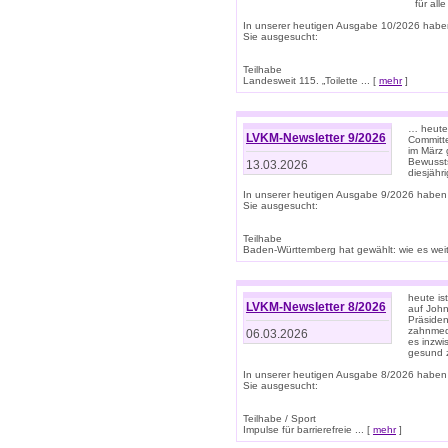
für all
In unserer heutigen Ausgabe 10/2026 habe
Sie ausgesucht:
Teilhabe
Landesweit 115. „Toilette ... [
mehr
]
… heute 
LVKM-Newsletter 9/2026
Committe
im März 
Bewussts
13.03.2026
diesjähr
In unserer heutigen Ausgabe 9/2026 haben
Sie ausgesucht:
Teilhabe
Baden-Württemberg hat gewählt: wie es weite
heute is
LVKM-Newsletter 8/2026
auf Joh
Präsiden
zahnmedi
06.03.2026
es inzwi
gesund z
In unserer heutigen Ausgabe 8/2026 haben
Sie ausgesucht:
Teilhabe / Sport
Impulse für barrierefreie ... [
mehr
]