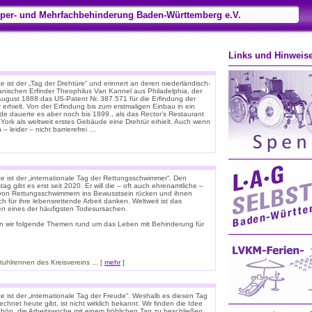
per- und Mehrfachbehinderung Baden-Württemberg e.V.
Links und Hinweis
 ist der „Tag der Drehtüre“ und erinnert an deren niederländisch-
anischen Erfinder Theophilus Van Kannel aus Philadelphia, der
August 1888 das US-Patent Nr. 387.571 für die Erfindung der
 erhielt. Von der Erfindung bis zum erstmaligen Einbau in ein
e dauerte es aber noch bis 1899., als das Rector’s Restaurant
 York als weltweit erstes Gebäude eine Drehtür erhielt. Auch wenn
 – leider – nicht barrierefrei …
e ist der „internationale Tag der Rettungsschwimmer“. Den
tag gibt es erst seit 2020. Er will die – oft auch ehrenamtliche –
 von Rettungsschwimmern ins Bewusstsein rücken und ihnen
ich für ihre lebensrettende Arbeit danken. Weltweit ist das
ken eines der häufigsten Todesursachen.
n wir folgende Themen rund um das Leben mit Behinderung für
hlrennen des Kreisvereins ... [
mehr
]
e ist der „internationale Tag der Freude“. Weshalb es diesen Tag
chnet heute gibt, ist nicht wirklich bekannt. Wir finden die Idee
chön, die Arbeitswoche mit einem fröhlichen Tag zu beschließen.