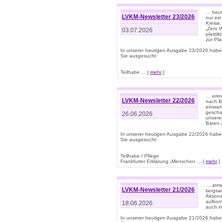
… heute
LVKM-Newsletter 23/2026
nur ein
Kreise
„Zero 
03.07.2026
plastik
zur Pla
In unserer heutigen Ausgabe 23/2026 habe
Sie ausgesucht:
Teilhabe ... [
mehr
]
… erin
LVKM-Newsletter 22/2026
nach B
einwan
gescha
26.06.2026
unsere
Bären a
In unserer heutigen Ausgabe 22/2026 habe
Sie ausgesucht:
Teilhabe / Pflege
Frankfurter Erklärung „Menschen ... [
mehr
]
… atme
LVKM-Newsletter 21/2026
langsa
Aktion
aufkom
18.06.2026
auch i
In unserer heutigen Ausgabe 21/2026 habe