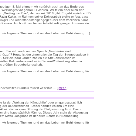
eutigen 8. Mai erinnern wir natürlich auch an das Ende des
n Weltkrieges vor genau 81 Jahren. Wir feiern aber auch den
n „Welttag der Esel“, den es seit 2010 gibt. Er geht zurück auf Dr.
aziq Kakar. Im Rahmen seiner Doktorarbeit stellte er fest, dass
leißiger und widerstandsfähiger gegenüber dem trockenen Klima
ls Kamele. Auch mit den harten Arbeitsbedingungen kommen sie
 wir folgende Themen rund um das Leben mit Behinderung ... [
nern Sie sich noch an den Spruch „Mosttrinker sind
hützer“? Heute ist der „internationale Tag der Streuobstwiese in
“. Seit ein paar Jahren zählen die Streuobstwiesen im
riellen Kulturerbe – und wir in Baden-Württemberg leben in
s größter Streuobstlandschaft.
n wir folgende Themen rund um das Leben mit Behinderung für
esweites Bündnis fordert weiterhin ... [
mehr
]
e ist der „Welttag der Hämophilie“ oder umgangssprachlich
g der Bluterkrankheit“. Dabei handelt es sich um eine
kheit, die zu einer Störung der Blutgerinnung führt. Davon
en sind hauptsächlich Männer. Dieses Jahr steht der Aktionstag
em Motto „Diagnose ist der erste Schritt zur Behandlung.“
n wir folgende Themen rund um das Leben mit Behinderung für