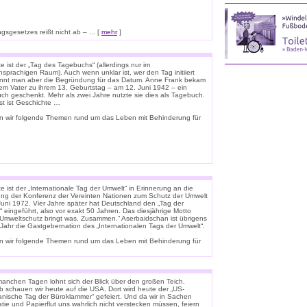
sgesetzes reißt nicht ab – ... [
mehr
]
 ist der „Tag des Tagebuchs“ (allerdings nur im
sprachigen Raum). Auch wenn unklar ist, wer den Tag initiiert
ennt man aber die Begründung für das Datum. Anne Frank bekam
rem Vater zu ihrem 13. Geburtstag – am 12. Juni 1942 – ein
uch geschenkt. Mehr als zwei Jahre nutzte sie dies als Tagebuch.
st ist Geschichte …
n wir folgende Themen rund um das Leben mit Behinderung für
 ist der „Internationale Tag der Umwelt“ in Erinnerung an die
ung der Konferenz der Vereinten Nationen zum Schutz der Umwelt
Juni 1972. Vier Jahre später hat Deutschland den „Tag der
 eingeführt, also vor exakt 50 Jahren. Das diesjährige Motto
 „Umweltschutz bringt was. Zusammen.“ Aserbaidschan ist übrigens
 Jahr die Gastgebernation des „Internationalen Tags der Umwelt“.
n wir folgende Themen rund um das Leben mit Behinderung für
anchen Tagen lohnt sich der Blick über den großen Teich.
b schauen wir heute auf die USA. Dort wird heute der „US-
anische Tag der Büroklammer“ gefeiert. Und da wir in Sachen
tie und Papierflut uns wahrlich nicht verstecken müssen, feiern