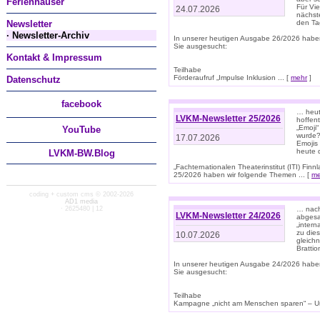
Ferienhäuser
Für Vi
24.07.2026
nächst
Newsletter
den T
· Newsletter-Archiv
In unserer heutigen Ausgabe 26/2026 habe
Sie ausgesucht:
Kontakt & Impressum
Teilhabe
Förderaufruf „Impulse Inklusion ... [
mehr
]
Datenschutz
facebook
… heut
LVKM-Newsletter 25/2026
hoffent
„Emoji“
You
Tube
wurde?
17.07.2026
Emojis 
heute 
LVKM-BW.Blog
„Fachternationalen Theaterinstitut (ITI) Fi
25/2026 haben wir folgende Themen ... [
me
coding + custom cms © 2002-2026
AD1 media
· 2625480 | 12
… nach
LVKM-Newsletter 24/2026
abgesag
„intern
zu dies
10.07.2026
gleich
Brattio
In unserer heutigen Ausgabe 24/2026 habe
Sie ausgesucht:
Teilhabe
Kampagne „nicht am Menschen sparen“ – Un