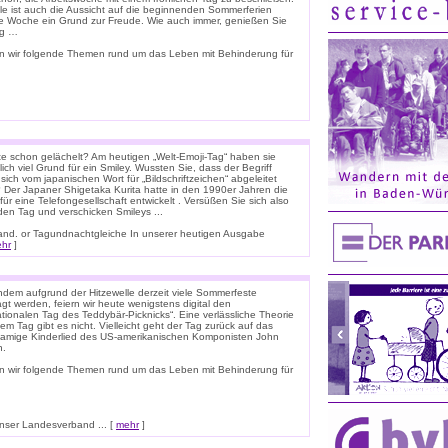
ele ist auch die Aussicht auf die beginnenden Sommerferien
e Woche ein Grund zur Freude. Wie auch immer, genießen Sie
ag …
n wir folgende Themen rund um das Leben mit Behinderung für
e schon gelächelt? Am heutigen „Welt-Emoji-Tag“ haben sie
lich viel Grund für ein Smiley. Wussten Sie, dass der Begriff
 sich vom japanischen Wort für „Bildschriftzeichen“ abgeleitet
 Der Japaner Shigetaka Kurita hatte in den 1990er Jahren die
für eine Telefongesellschaft entwickelt . Versüßen Sie sich also
den Tag und verschicken Smileys ...
nnland. or Tagundnachtgleiche In unserer heutigen Ausgabe
hr
]
dem aufgrund der Hitzewelle derzeit viele Sommerfeste
t werden, feiern wir heute wenigstens digital den
ationalen Tag des Teddybär-Picknicks“. Eine verlässliche Theorie
em Tag gibt es nicht. Vielleicht geht der Tag zurück auf das
namige Kinderlied des US-amerikanischen Komponisten John
n.
n wir folgende Themen rund um das Leben mit Behinderung für
ser Landesverband ... [
mehr
]