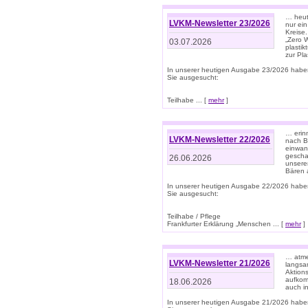
… heute
LVKM-Newsletter 23/2026
nur ein
Kreise
„Zero 
03.07.2026
plastik
zur Pla
In unserer heutigen Ausgabe 23/2026 habe
Sie ausgesucht:
Teilhabe ... [
mehr
]
… erin
LVKM-Newsletter 22/2026
nach B
einwan
gescha
26.06.2026
unsere
Bären a
In unserer heutigen Ausgabe 22/2026 habe
Sie ausgesucht:
Teilhabe / Pflege
Frankfurter Erklärung „Menschen ... [
mehr
]
… atme
LVKM-Newsletter 21/2026
langsa
Aktion
aufkom
18.06.2026
auch i
In unserer heutigen Ausgabe 21/2026 habe