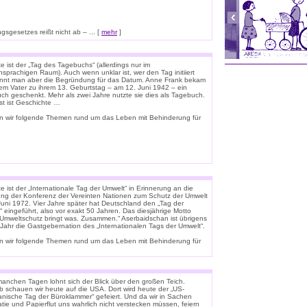
sgesetzes reißt nicht ab – ... [
mehr
]
 ist der „Tag des Tagebuchs“ (allerdings nur im
sprachigen Raum). Auch wenn unklar ist, wer den Tag initiiert
ennt man aber die Begründung für das Datum. Anne Frank bekam
rem Vater zu ihrem 13. Geburtstag – am 12. Juni 1942 – ein
uch geschenkt. Mehr als zwei Jahre nutzte sie dies als Tagebuch.
st ist Geschichte …
n wir folgende Themen rund um das Leben mit Behinderung für
 ist der „Internationale Tag der Umwelt“ in Erinnerung an die
ung der Konferenz der Vereinten Nationen zum Schutz der Umwelt
Juni 1972. Vier Jahre später hat Deutschland den „Tag der
 eingeführt, also vor exakt 50 Jahren. Das diesjährige Motto
 „Umweltschutz bringt was. Zusammen.“ Aserbaidschan ist übrigens
 Jahr die Gastgebernation des „Internationalen Tags der Umwelt“.
n wir folgende Themen rund um das Leben mit Behinderung für
anchen Tagen lohnt sich der Blick über den großen Teich.
b schauen wir heute auf die USA. Dort wird heute der „US-
anische Tag der Büroklammer“ gefeiert. Und da wir in Sachen
tie und Papierflut uns wahrlich nicht verstecken müssen, feiern