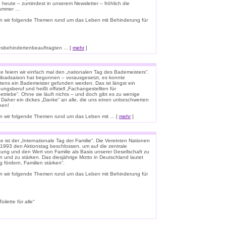
o heute – zumindest in unserem Newsletter – fröhlich die
lammer …
n wir folgende Themen rund um das Leben mit Behinderung für
esbehindertenbeauftragten ... [
mehr
]
e feiern wir einfach mal den „nationalen Tag des Bademeisters“.
eibadsaison hat begonnen – vorausgesetzt, es konnte
tens ein Bademeister gefunden werden. Das ist längst ein
ungsberuf und heißt offiziell „Fachangestellten für
triebe“. Ohne sie läuft nichts – und doch gibt es zu wenige
 Daher ein dickes „Danke“ an alle, die uns einen unbeschwerten
hen!
 wir folgende Themen rund um das Leben mit ... [
mehr
]
 ist der „Internationale Tag der Familie“. Die Vereinten Nationen
1993 den Aktionstag beschlossen, um auf die zentrale
ung und den Wert von Familie als Basis unserer Gesellschaft zu
n und zu stärken. Das diesjährige Motto in Deutschland lautet
g fördern, Familien stärken“.
n wir folgende Themen rund um das Leben mit Behinderung für
lette für alle“