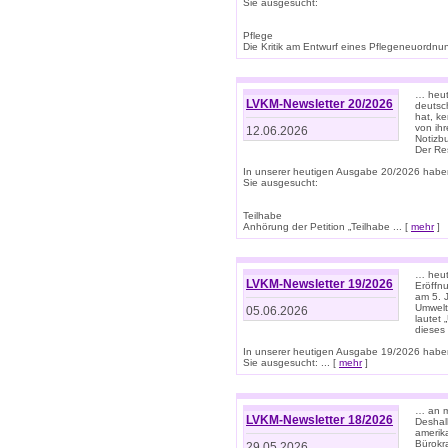
Sie ausgesucht:
Pflege
Die Kritik am Entwurf eines Pflegeneuordnung
… heute
LVKM-Newsletter 20/2026
deutsch
hat, k
von ih
12.06.2026
Notizb
Der Re
In unserer heutigen Ausgabe 20/2026 habe
Sie ausgesucht:
Teilhabe
Anhörung der Petition „Teilhabe ... [
mehr
]
… heute
LVKM-Newsletter 19/2026
Eröffn
am 5. 
Umwelt“
05.06.2026
lautet
dieses
In unserer heutigen Ausgabe 19/2026 habe
Sie ausgesucht: ... [
mehr
]
… an m
LVKM-Newsletter 18/2026
Deshal
amerik
Bürokra
29.05.2026