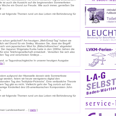
ele ist auch die Aussicht auf die beginnenden Sommerferien
e Woche ein Grund zur Freude. Wie auch immer, genießen Sie
ag …
n wir folgende Themen rund um das Leben mit Behinderung für
e schon gelächelt? Am heutigen „Welt-Emoji-Tag“ haben sie
lich viel Grund für ein Smiley. Wussten Sie, dass der Begriff
 sich vom japanischen Wort für „Bildschriftzeichen“ abgeleitet
 Der Japaner Shigetaka Kurita hatte in den 1990er Jahren die
für eine Telefongesellschaft entwickelt . Versüßen Sie sich also
den Tag und verschicken Smileys ...
nnland. or Tagundnachtgleiche In unserer heutigen Ausgabe
hr
]
dem aufgrund der Hitzewelle derzeit viele Sommerfeste
t werden, feiern wir heute wenigstens digital den
ationalen Tag des Teddybär-Picknicks“. Eine verlässliche Theorie
em Tag gibt es nicht. Vielleicht geht der Tag zurück auf das
namige Kinderlied des US-amerikanischen Komponisten John
n.
n wir folgende Themen rund um das Leben mit Behinderung für
ser Landesverband ... [
mehr
]