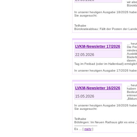
wir als
Bürok
In unserer heutigen Ausgabe 18/2026 habe
Sie ausgesucht:
Teilhabe
Bürokratieabbau: Fällt der Posten der Land
… heut
LVKM-Newsletter 17/2026
Die Fr
mindes
Ausbild
22.05.2026
Bäderbe
davon.
Tag im Freibad (oder im Hallenbad) ermöglic
In unserer heutigen Ausgabe 17/2026 haben
… heute
LVKM-Newsletter 16/2026
haben 
Bedeut
erinner
15.05.2026
„Bildun
In unserer heutigen Ausgabe 16/2026 habe
Sie ausgesucht:
Teilhabe
Böblingen: Im Neuen Rathaus gibt es eine „Toi
-------------------------
Es ... [
mehr
]