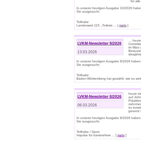
für all
In unserer heutigen Ausgabe 10/2026 habe
Sie ausgesucht:
Teilhabe
Landesweit 115. „Toilette ... [
mehr
]
… heute 
LVKM-Newsletter 9/2026
Committe
im März 
Bewussts
13.03.2026
diesjähr
In unserer heutigen Ausgabe 9/2026 haben
Sie ausgesucht:
Teilhabe
Baden-Württemberg hat gewählt: wie es weite
heute is
LVKM-Newsletter 8/2026
auf Joh
Präsiden
zahnmedi
06.03.2026
es inzwi
gesund z
In unserer heutigen Ausgabe 8/2026 haben
Sie ausgesucht:
Teilhabe / Sport
Impulse für barrierefreie ... [
mehr
]