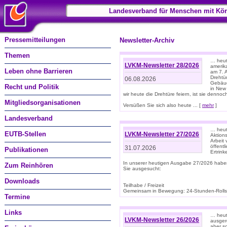
Landesverband für Menschen mit Kör
Pressemitteilungen
Newsletter-Archiv
Themen
… heute
LVKM-Newsletter 28/2026
amerik
Leben ohne Barrieren
am 7. 
Drehtür
06.08.2026
Gebäud
Recht und Politik
in New
wir heute die Drehtüre feiern, ist sie dennoch
Mitgliedsorganisationen
Versüßen Sie sich also heute ... [
mehr
]
Landesverband
… heut
EUTB-Stellen
LVKM-Newsletter 27/2026
Aktions
Arbeit
öffentl
31.07.2026
Publikationen
Ertrin
In unserer heutigen Ausgabe 27/2026 habe
Zum Reinhören
Sie ausgesucht:
Downloads
Teilhabe / Freizeit
Gemeinsam in Bewegung: 24-Stunden-Rollstu
Termine
Links
… heut
LVKM-Newsletter 26/2026
ausgere
aber s