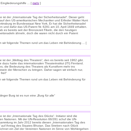
ingliederungshilfe ... [
mehr
]
 ist der „Internationale Tag der Sicherheitsnadel“. Dieser geht
 auf den US-amerikanischen Mechaniker und Erfinder Walter Hunt
rtinsburg im Bundesstaat New York, Er hat die Sicherheitsnadel
en und dafür das US-Patent Nr. 6281 am 10. April 1849 erhalten.
b es bereits seit der Bronzezeit Fibeln, die den heutigen
heitsnadeln ähneln, doch die waren nicht durch ein Patent
 wir folgende Themen rund um das Leben mit Behinderung ... [
 ist der „Welttag des Theaters“, den es bereits seit 1962 gibt.
e dazu hatte das internationalen Theaterinstitut (ITI) Finnland.
t es, die Bedeutung des Theaters als Kunstform mehr ins
tsein der Menschen zu bringen. Daher sagen wir einfach nur,
frei!“
n wir folgende Themen rund um das Leben mit Behinderung für
linger Burg ist es nun eine „Burg für alle“
 ist der „Internationale Tag des Glücks“. Initiator sind die
ten Nationen. Mit der UN-Resolution 66/281 schuf die UN-
rsammlung im Jahr 2012 bereits diesen „Internationalen Tag des
“ auf Antrag des Staates Bhutan. Das Streben nach Glück
ichnet ein Ziel der Vereinten Nationen im Sinne von Wohlergehen