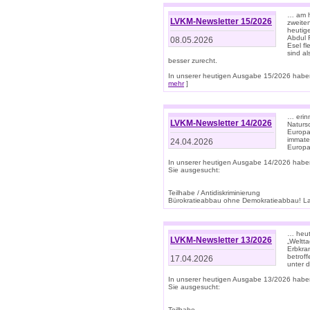
… am h
LVKM-Newsletter 15/2026
zweite
heutige
Abdul R
08.05.2026
Esel f
sind a
besser zurecht.
In unserer heutigen Ausgabe 15/2026 haben
mehr
]
… erin
LVKM-Newsletter 14/2026
Natursc
Europa
immate
24.04.2026
Europa
In unserer heutigen Ausgabe 14/2026 habe
Sie ausgesucht:
Teilhabe / Antidiskriminierung
Bürokratieabbau ohne Demokratieabbau! Land
… heut
LVKM-Newsletter 13/2026
„Weltta
Erbkran
betroff
17.04.2026
unter d
In unserer heutigen Ausgabe 13/2026 habe
Sie ausgesucht:
Teilhabe