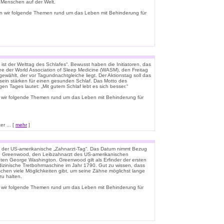
e Menschen auf der Welt.
n wir folgende Themen rund um das Leben mit Behinderung für
ist der Welttag des Schlafes“. Bewusst haben die Initiatoren, das
e der World Association of Sleep Medicine (WASM), den Freitag
gewählt, der vor Tagundnachtgleiche liegt. Der Aktionstag soll das
ein stärken für einen gesunden Schlaf. Das Motto des
igen Tages lautet: „Mit gutem Schlaf lebt es sich besser.“
 wir folgende Themen rund um das Leben mit Behinderung für
r ... [
mehr
]
t der US-amerikanische „Zahnarzt-Tag“. Das Datum nimmt Bezug
n Greenwood, den Leibzahnarzt des US-amerikanischen
ten George Washington. Greenwood gilt als Erfinder der ersten
zinische Tretbohrmaschine im Jahr 1790. Gut zu wissen, dass
schen viele Möglichkeiten gibt, um seine Zähne möglichst lange
u halten.
 wir folgende Themen rund um das Leben mit Behinderung für