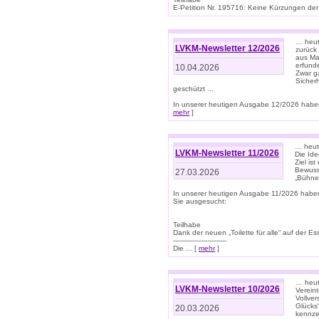
E-Petition Nr. 195716: Keine Kürzungen der E
… heute
LVKM-Newsletter 12/2026
zurück
aus Ma
erfund
10.04.2026
Zwar ga
Sicher
geschützt ...
In unserer heutigen Ausgabe 12/2026 haben
mehr
]
… heute
LVKM-Newsletter 11/2026
Die Ide
Ziel is
Bewuss
27.03.2026
„Bühne 
In unserer heutigen Ausgabe 11/2026 habe
Sie ausgesucht:
Teilhabe
Dank der neuen „Toilette für alle“ auf der Ess
-------------------------
Die ... [
mehr
]
… heute
LVKM-Newsletter 10/2026
Verein
Vollve
Glücks
20.03.2026
kennze