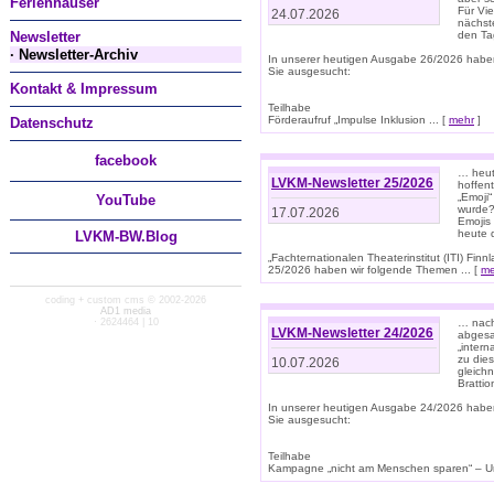
Ferienhäuser
Für Vi
24.07.2026
nächst
Newsletter
den T
· Newsletter-Archiv
In unserer heutigen Ausgabe 26/2026 habe
Sie ausgesucht:
Kontakt & Impressum
Teilhabe
Förderaufruf „Impulse Inklusion ... [
mehr
]
Datenschutz
facebook
… heut
LVKM-Newsletter 25/2026
hoffent
„Emoji“
You
Tube
wurde?
17.07.2026
Emojis 
heute 
LVKM-BW.Blog
„Fachternationalen Theaterinstitut (ITI) Fi
25/2026 haben wir folgende Themen ... [
me
coding + custom cms © 2002-2026
AD1 media
· 2624464 | 10
… nach
LVKM-Newsletter 24/2026
abgesag
„intern
zu dies
10.07.2026
gleich
Brattio
In unserer heutigen Ausgabe 24/2026 habe
Sie ausgesucht:
Teilhabe
Kampagne „nicht am Menschen sparen“ – Un