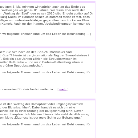
eutigen 8. Mai erinnern wir natürlich auch an das Ende des
n Weltkrieges vor genau 81 Jahren. Wir feiern aber auch den
n „Welttag der Esel“, den es seit 2010 gibt. Er geht zurück auf Dr.
aziq Kakar. Im Rahmen seiner Doktorarbeit stellte er fest, dass
leißiger und widerstandsfähiger gegenüber dem trockenen Klima
ls Kamele. Auch mit den harten Arbeitsbedingungen kommen sie
 wir folgende Themen rund um das Leben mit Behinderung ... [
nern Sie sich noch an den Spruch „Mosttrinker sind
hützer“? Heute ist der „internationale Tag der Streuobstwiese in
“. Seit ein paar Jahren zählen die Streuobstwiesen im
riellen Kulturerbe – und wir in Baden-Württemberg leben in
s größter Streuobstlandschaft.
n wir folgende Themen rund um das Leben mit Behinderung für
esweites Bündnis fordert weiterhin ... [
mehr
]
e ist der „Welttag der Hämophilie“ oder umgangssprachlich
g der Bluterkrankheit“. Dabei handelt es sich um eine
kheit, die zu einer Störung der Blutgerinnung führt. Davon
en sind hauptsächlich Männer. Dieses Jahr steht der Aktionstag
em Motto „Diagnose ist der erste Schritt zur Behandlung.“
n wir folgende Themen rund um das Leben mit Behinderung für