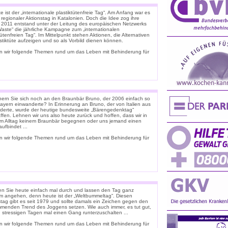
 ist der „internationale plastiktütenfreie Tag“. Am Anfang war es
 regionaler Aktionstag in Katalonien. Doch die Idee zog ihre
. 2011 entstand unter der Leitung des europäischen Netzwerks
Waste“ die jährliche Kampagne zum „internationalen
tütenfreien Tag“. Im Mittelpunkt stehen Aktionen, die Alternativen
stiktüte aufzeigen und so als Vorbild dienen können.
n wir folgende Themen rund um das Leben mit Behinderung für
nern Sie sich noch an den Braunbär Bruno, der 2006 einfach so
ayern einwanderte? In Erinnerung an Bruno, der von Italien aus
derte, wurde der heutige bundesweite „Bärengedenktag“
ffen. Lehnen wir uns also heute zurück und hoffen, dass wir in
m Alltag keinem Braunbär begegnen oder uns jemand einen
ufbindet ...
n wir folgende Themen rund um das Leben mit Behinderung für
n Sie heute einfach mal durch und lassen den Tag ganz
m angehen, denn heute ist der „Weltbummeltag“. Diesen
stag gibt es seit 1979 und sollte damals ein Zeichen gegen den
menden Trend des Joggens setzen. Wie auch immer, es tut gut,
n stressigen Tagen mal einen Gang runterzuschalten ...
n wir folgende Themen rund um das Leben mit Behinderung für