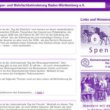
per- und Mehrfachbehinderung Baden-Württemberg e.V.
Links und Hinweis
 ist der „Tag der Drehtüre“ und erinnert an deren niederländisch-
anischen Erfinder Theophilus Van Kannel aus Philadelphia, der
August 1888 das US-Patent Nr. 387.571 für die Erfindung der
 erhielt. Von der Erfindung bis zum erstmaligen Einbau in ein
e dauerte es aber noch bis 1899., als das Rector’s Restaurant
 York als weltweit erstes Gebäude eine Drehtür erhielt. Auch wenn
 – leider – nicht barrierefrei …
e ist der „internationale Tag der Rettungsschwimmer“. Den
tag gibt es erst seit 2020. Er will die – oft auch ehrenamtliche –
 von Rettungsschwimmern ins Bewusstsein rücken und ihnen
ich für ihre lebensrettende Arbeit danken. Weltweit ist das
ken eines der häufigsten Todesursachen.
n wir folgende Themen rund um das Leben mit Behinderung für
hlrennen des Kreisvereins ... [
mehr
]
e ist der „internationale Tag der Freude“. Weshalb es diesen Tag
chnet heute gibt, ist nicht wirklich bekannt. Wir finden die Idee
chön, die Arbeitswoche mit einem fröhlichen Tag zu beschließen.