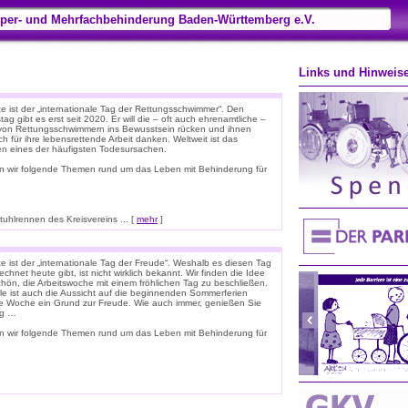
per- und Mehrfachbehinderung Baden-Württemberg e.V.
Links und Hinweis
e ist der „internationale Tag der Rettungsschwimmer“. Den
tag gibt es erst seit 2020. Er will die – oft auch ehrenamtliche –
 von Rettungsschwimmern ins Bewusstsein rücken und ihnen
ich für ihre lebensrettende Arbeit danken. Weltweit ist das
ken eines der häufigsten Todesursachen.
n wir folgende Themen rund um das Leben mit Behinderung für
hlrennen des Kreisvereins ... [
mehr
]
e ist der „internationale Tag der Freude“. Weshalb es diesen Tag
chnet heute gibt, ist nicht wirklich bekannt. Wir finden die Idee
chön, die Arbeitswoche mit einem fröhlichen Tag zu beschließen.
ele ist auch die Aussicht auf die beginnenden Sommerferien
e Woche ein Grund zur Freude. Wie auch immer, genießen Sie
ag …
n wir folgende Themen rund um das Leben mit Behinderung für