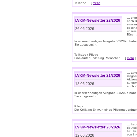
Teilhabe ... [
mehr
]
… erin
LVKM-Newsletter 22/2026
nach B
einwan
gescha
26.06.2026
unsere
Bären a
In unserer heutigen Ausgabe 22/2026 habe
Sie ausgesucht:
Teilhabe / Pflege
Frankfurter Erklärung „Menschen ... [
mehr
]
… atme
LVKM-Newsletter 21/2026
langsa
Aktion
aufkom
18.06.2026
auch i
In unserer heutigen Ausgabe 21/2026 habe
Sie ausgesucht:
Pflege
Die Kritik am Entwurf eines Pflegeneuordnung
… heute
LVKM-Newsletter 20/2026
deutsch
hat, k
von ih
12.06.2026