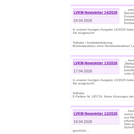
… erin
LVKM-Newsletter 14/2026
Natursc
Europa
immate
24.04.2026
Europa
In unserer heutigen Ausgabe 14/2026 habe
Sie ausgesucht:
Teilhabe / Antidiskriminierung
Bürokratieabbau ohne Demokratieabbau! Land
… heut
LVKM-Newsletter 13/2026
„Weltta
Erbkran
betroff
17.04.2026
unter d
In unserer heutigen Ausgabe 13/2026 habe
Sie ausgesucht:
Teilhabe
E-Petition Nr. 195716: Keine Kürzungen der E
… heute
LVKM-Newsletter 12/2026
zurück
aus Ma
erfund
10.04.2026
Zwar ga
Sicher
geschützt ...