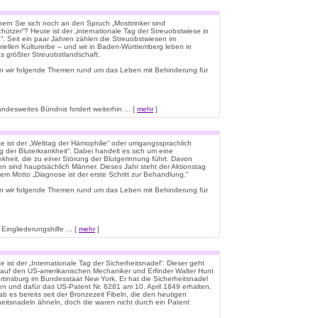
nern Sie sich noch an den Spruch „Mosttrinker sind
hützer“? Heute ist der „internationale Tag der Streuobstwiese in
“. Seit ein paar Jahren zählen die Streuobstwiesen im
riellen Kulturerbe – und wir in Baden-Württemberg leben in
s größter Streuobstlandschaft.
n wir folgende Themen rund um das Leben mit Behinderung für
esweites Bündnis fordert weiterhin ... [
mehr
]
e ist der „Welttag der Hämophilie“ oder umgangssprachlich
g der Bluterkrankheit“. Dabei handelt es sich um eine
kheit, die zu einer Störung der Blutgerinnung führt. Davon
en sind hauptsächlich Männer. Dieses Jahr steht der Aktionstag
em Motto „Diagnose ist der erste Schritt zur Behandlung.“
n wir folgende Themen rund um das Leben mit Behinderung für
ingliederungshilfe ... [
mehr
]
 ist der „Internationale Tag der Sicherheitsnadel“. Dieser geht
 auf den US-amerikanischen Mechaniker und Erfinder Walter Hunt
rtinsburg im Bundesstaat New York, Er hat die Sicherheitsnadel
en und dafür das US-Patent Nr. 6281 am 10. April 1849 erhalten.
b es bereits seit der Bronzezeit Fibeln, die den heutigen
heitsnadeln ähneln, doch die waren nicht durch ein Patent