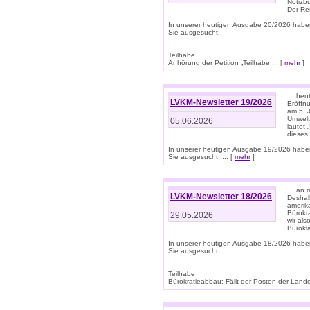
Notizb
Der Re
In unserer heutigen Ausgabe 20/2026 habe
Sie ausgesucht:
Teilhabe
Anhörung der Petition „Teilhabe ... [
mehr
]
… heute
LVKM-Newsletter 19/2026
Eröffn
am 5. 
Umwelt“
05.06.2026
lautet
dieses
In unserer heutigen Ausgabe 19/2026 habe
Sie ausgesucht: ... [
mehr
]
… an m
LVKM-Newsletter 18/2026
Deshal
amerik
Bürokra
29.05.2026
wir als
Bürok
In unserer heutigen Ausgabe 18/2026 habe
Sie ausgesucht:
Teilhabe
Bürokratieabbau: Fällt der Posten der Land