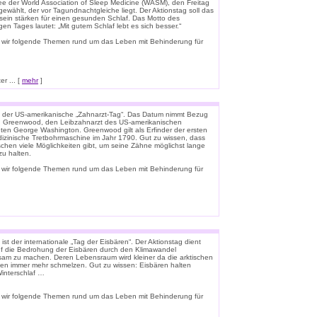
e der World Association of Sleep Medicine (WASM), den Freitag
gewählt, der vor Tagundnachtgleiche liegt. Der Aktionstag soll das
ein stärken für einen gesunden Schlaf. Das Motto des
igen Tages lautet: „Mit gutem Schlaf lebt es sich besser.“
 wir folgende Themen rund um das Leben mit Behinderung für
r ... [
mehr
]
t der US-amerikanische „Zahnarzt-Tag“. Das Datum nimmt Bezug
n Greenwood, den Leibzahnarzt des US-amerikanischen
ten George Washington. Greenwood gilt als Erfinder der ersten
zinische Tretbohrmaschine im Jahr 1790. Gut zu wissen, dass
schen viele Möglichkeiten gibt, um seine Zähne möglichst lange
u halten.
 wir folgende Themen rund um das Leben mit Behinderung für
ist der internationale „Tag der Eisbären“. Der Aktionstag dient
f die Bedrohung der Eisbären durch den Klimawandel
am zu machen. Deren Lebensraum wird kleiner da die arktischen
en immer mehr schmelzen. Gut zu wissen: Eisbären halten
interschlaf …
 wir folgende Themen rund um das Leben mit Behinderung für