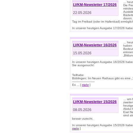
… heut
LVKM-Newsletter 17/2026
Die Fr
mindes
Ausbild
22.05.2026
Bäderbe
davon.
Tag im Freibad (oder im Hallenbad) ermöglic
In unserer heutigen Ausgabe 17/2026 haben
… heute
LVKM-Newsletter 16/2026
haben 
Bedeut
erinner
15.05.2026
„Bildun
In unserer heutigen Ausgabe 16/2026 habe
Sie ausgesucht:
Teilhabe
Böblingen: Im Neuen Rathaus gibt es eine „Toi
-------------------------
Es ... [
mehr
]
… am h
LVKM-Newsletter 15/2026
zweite
heutige
Abdul R
08.05.2026
Esel f
sind a
besser zurecht.
In unserer heutigen Ausgabe 15/2026 haben
mehr
]