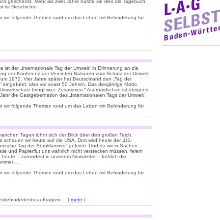
uch geschenkt. Mehr als zwei Jahre nutzte sie dies als Tagebuch.
st ist Geschichte …
n wir folgende Themen rund um das Leben mit Behinderung für
 ist der „Internationale Tag der Umwelt“ in Erinnerung an die
ung der Konferenz der Vereinten Nationen zum Schutz der Umwelt
Juni 1972. Vier Jahre später hat Deutschland den „Tag der
 eingeführt, also vor exakt 50 Jahren. Das diesjährige Motto
 „Umweltschutz bringt was. Zusammen.“ Aserbaidschan ist übrigens
 Jahr die Gastgebernation des „Internationalen Tags der Umwelt“.
n wir folgende Themen rund um das Leben mit Behinderung für
anchen Tagen lohnt sich der Blick über den großen Teich.
b schauen wir heute auf die USA. Dort wird heute der „US-
anische Tag der Büroklammer“ gefeiert. Und da wir in Sachen
tie und Papierflut uns wahrlich nicht verstecken müssen, feiern
o heute – zumindest in unserem Newsletter – fröhlich die
lammer …
n wir folgende Themen rund um das Leben mit Behinderung für
esbehindertenbeauftragten ... [
mehr
]