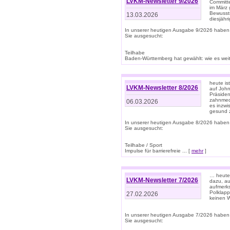
LVKM-Newsletter 9/2026
Committe
im März 
Bewussts
13.03.2026
diesjähr
In unserer heutigen Ausgabe 9/2026 haben
Sie ausgesucht:
Teilhabe
Baden-Württemberg hat gewählt: wie es weite
heute is
LVKM-Newsletter 8/2026
auf Joh
Präsiden
zahnmedi
06.03.2026
es inzwi
gesund z
In unserer heutigen Ausgabe 8/2026 haben
Sie ausgesucht:
Teilhabe / Sport
Impulse für barrierefreie ... [
mehr
]
… heute 
LVKM-Newsletter 7/2026
dazu, au
aufmerks
Polklapp
27.02.2026
keinen W
In unserer heutigen Ausgabe 7/2026 haben
Sie ausgesucht: