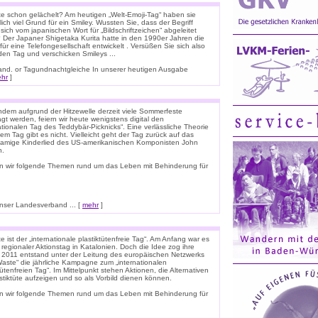
e schon gelächelt? Am heutigen „Welt-Emoji-Tag“ haben sie
lich viel Grund für ein Smiley. Wussten Sie, dass der Begriff
 sich vom japanischen Wort für „Bildschriftzeichen“ abgeleitet
 Der Japaner Shigetaka Kurita hatte in den 1990er Jahren die
für eine Telefongesellschaft entwickelt . Versüßen Sie sich also
den Tag und verschicken Smileys ...
nnland. or Tagundnachtgleiche In unserer heutigen Ausgabe
hr
]
dem aufgrund der Hitzewelle derzeit viele Sommerfeste
t werden, feiern wir heute wenigstens digital den
ationalen Tag des Teddybär-Picknicks“. Eine verlässliche Theorie
em Tag gibt es nicht. Vielleicht geht der Tag zurück auf das
namige Kinderlied des US-amerikanischen Komponisten John
n.
n wir folgende Themen rund um das Leben mit Behinderung für
ser Landesverband ... [
mehr
]
 ist der „internationale plastiktütenfreie Tag“. Am Anfang war es
 regionaler Aktionstag in Katalonien. Doch die Idee zog ihre
. 2011 entstand unter der Leitung des europäischen Netzwerks
Waste“ die jährliche Kampagne zum „internationalen
tütenfreien Tag“. Im Mittelpunkt stehen Aktionen, die Alternativen
stiktüte aufzeigen und so als Vorbild dienen können.
n wir folgende Themen rund um das Leben mit Behinderung für