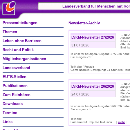
Landesverband für Menschen mit Kör
Pressemitteilungen
Newsletter-Archiv
Themen
… heut
LVKM-Newsletter 27/2026
Aktions
Leben ohne Barrieren
Arbeit
öffentl
31.07.2026
Ertrin
Recht und Politik
In unserer heutigen Ausgabe 27/2026 habe
Sie ausgesucht:
Mitgliedsorganisationen
Teilhabe / Freizeit
Landesverband
Gemeinsam in Bewegung: 24-Stunden-Rollstu
EUTB-Stellen
… heut
Publikationen
LVKM-Newsletter 26/2026
ausgere
aber s
Für Vi
24.07.2026
Zum Reinhören
nächst
den T
Downloads
In unserer heutigen Ausgabe 26/2026 habe
Sie ausgesucht:
Termine
Teilhabe
Links
Förderaufruf „Impulse Inklusion ... [
mehr
]