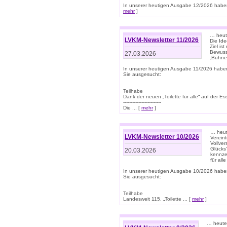
In unserer heutigen Ausgabe 12/2026 haben
mehr
]
… heute
LVKM-Newsletter 11/2026
Die Ide
Ziel is
Bewuss
27.03.2026
„Bühne 
In unserer heutigen Ausgabe 11/2026 habe
Sie ausgesucht:
Teilhabe
Dank der neuen „Toilette für alle“ auf der Ess
-------------------------
Die ... [
mehr
]
… heute
LVKM-Newsletter 10/2026
Verein
Vollve
Glücks
20.03.2026
kennze
für all
In unserer heutigen Ausgabe 10/2026 habe
Sie ausgesucht:
Teilhabe
Landesweit 115. „Toilette ... [
mehr
]
… heute 