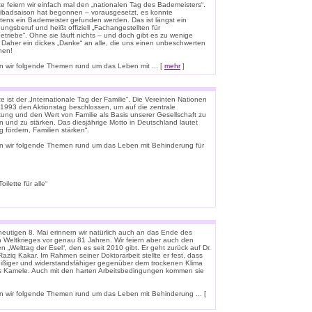
e feiern wir einfach mal den „nationalen Tag des Bademeisters“.
eibadsaison hat begonnen – vorausgesetzt, es konnte
tens ein Bademeister gefunden werden. Das ist längst ein
ungsberuf und heißt offiziell „Fachangestellten für
triebe“. Ohne sie läuft nichts – und doch gibt es zu wenige
 Daher ein dickes „Danke“ an alle, die uns einen unbeschwerten
hen!
 wir folgende Themen rund um das Leben mit ... [
mehr
]
 ist der „Internationale Tag der Familie“. Die Vereinten Nationen
1993 den Aktionstag beschlossen, um auf die zentrale
ung und den Wert von Familie als Basis unserer Gesellschaft zu
n und zu stärken. Das diesjährige Motto in Deutschland lautet
g fördern, Familien stärken“.
n wir folgende Themen rund um das Leben mit Behinderung für
lette für alle“
eutigen 8. Mai erinnern wir natürlich auch an das Ende des
n Weltkrieges vor genau 81 Jahren. Wir feiern aber auch den
n „Welttag der Esel“, den es seit 2010 gibt. Er geht zurück auf Dr.
aziq Kakar. Im Rahmen seiner Doktorarbeit stellte er fest, dass
leißiger und widerstandsfähiger gegenüber dem trockenen Klima
ls Kamele. Auch mit den harten Arbeitsbedingungen kommen sie
 wir folgende Themen rund um das Leben mit Behinderung ... [