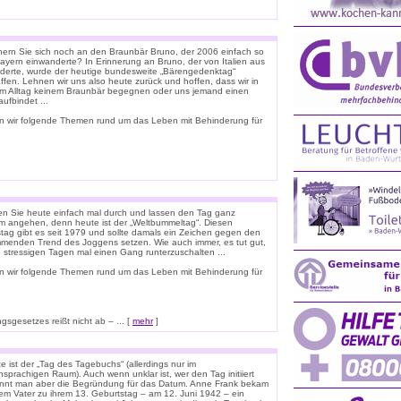
nern Sie sich noch an den Braunbär Bruno, der 2006 einfach so
ayern einwanderte? In Erinnerung an Bruno, der von Italien aus
derte, wurde der heutige bundesweite „Bärengedenktag“
ffen. Lehnen wir uns also heute zurück und hoffen, dass wir in
m Alltag keinem Braunbär begegnen oder uns jemand einen
ufbindet ...
n wir folgende Themen rund um das Leben mit Behinderung für
n Sie heute einfach mal durch und lassen den Tag ganz
m angehen, denn heute ist der „Weltbummeltag“. Diesen
stag gibt es seit 1979 und sollte damals ein Zeichen gegen den
menden Trend des Joggens setzen. Wie auch immer, es tut gut,
n stressigen Tagen mal einen Gang runterzuschalten ...
n wir folgende Themen rund um das Leben mit Behinderung für
sgesetzes reißt nicht ab – ... [
mehr
]
 ist der „Tag des Tagebuchs“ (allerdings nur im
sprachigen Raum). Auch wenn unklar ist, wer den Tag initiiert
ennt man aber die Begründung für das Datum. Anne Frank bekam
rem Vater zu ihrem 13. Geburtstag – am 12. Juni 1942 – ein