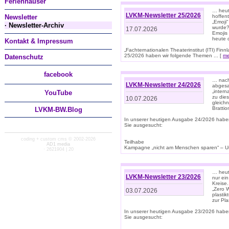
Ferienhäuser
… heut
LVKM-Newsletter 25/2026
Newsletter
hoffent
„Emoji“
· Newsletter-Archiv
wurde?
17.07.2026
Emojis 
heute 
Kontakt & Impressum
„Fachternationalen Theaterinstitut (ITI) Fi
25/2026 haben wir folgende Themen ... [
me
Datenschutz
facebook
… nach
LVKM-Newsletter 24/2026
abgesag
„intern
You
Tube
zu dies
10.07.2026
gleich
Brattio
LVKM-BW.Blog
In unserer heutigen Ausgabe 24/2026 habe
Sie ausgesucht:
coding + custom cms © 2002-2026
Teilhabe
AD1 media
Kampagne „nicht am Menschen sparen“ – Un
· 2621904 | 20
… heute
LVKM-Newsletter 23/2026
nur ein
Kreise
„Zero 
03.07.2026
plastik
zur Pla
In unserer heutigen Ausgabe 23/2026 habe
Sie ausgesucht: