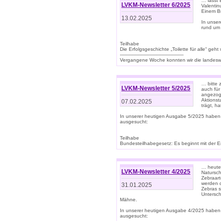
… lasst 
LVKM-Newsletter 6/2025
Valentin
Einem B
13.02.2025
In unse
rund um
Teilhabe
Die Erfolgsgeschichte „Toilette für alle“ geht
-------------------------------------------
Vergangene Woche konnten wir die landeswe
… bitte 
LVKM-Newsletter 5/2025
auch für
angezoge
Aktionst
07.02.2025
trägt, h
In unserer heutigen Ausgabe 5/2025 haben
ausgesucht:
Teilhabe
Bundesteilhabegesetz: Es beginnt mit der Erm
… heute 
LVKM-Newsletter 4/2025
Natursch
Zebraart
werden d
31.01.2025
Zebras s
Untersch
Mähne.
In unserer heutigen Ausgabe 4/2025 haben
ausgesucht: