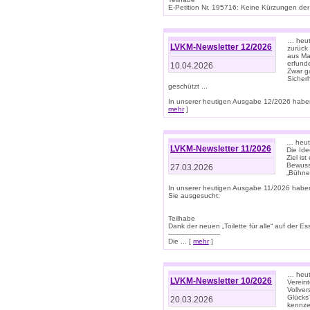
E-Petition Nr. 195716: Keine Kürzungen der E
… heute
LVKM-Newsletter 12/2026
zurück
aus Ma
erfund
10.04.2026
Zwar ga
Sicher
geschützt ...
In unserer heutigen Ausgabe 12/2026 haben
mehr
]
… heute
LVKM-Newsletter 11/2026
Die Ide
Ziel is
Bewuss
27.03.2026
„Bühne 
In unserer heutigen Ausgabe 11/2026 habe
Sie ausgesucht:
Teilhabe
Dank der neuen „Toilette für alle“ auf der Ess
-------------------------
Die ... [
mehr
]
… heute
LVKM-Newsletter 10/2026
Verein
Vollve
Glücks
20.03.2026
kennze