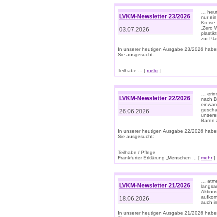
… heute
LVKM-Newsletter 23/2026
nur ein
Kreise
„Zero 
03.07.2026
plastik
zur Pla
In unserer heutigen Ausgabe 23/2026 habe
Sie ausgesucht:
Teilhabe ... [
mehr
]
… erin
LVKM-Newsletter 22/2026
nach B
einwan
gescha
26.06.2026
unsere
Bären a
In unserer heutigen Ausgabe 22/2026 habe
Sie ausgesucht:
Teilhabe / Pflege
Frankfurter Erklärung „Menschen ... [
mehr
]
… atme
LVKM-Newsletter 21/2026
langsa
Aktion
aufkom
18.06.2026
auch i
In unserer heutigen Ausgabe 21/2026 habe