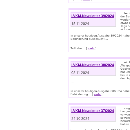
… heut
LVKM-Newsletter 39/2024
der Sa
werden
etwas 
15.11.2024
Tags de
sich d
In unserer heutigen Ausgabe 39/2024 habe
Behinderung ausgesucht ...
Teilhabe ... [
mehr
]
… ein 
LVKM-Newsletter 38/2024
„Weltpu
Gesine
hat und
08.11.2024
heute 
dem App
….
In unserer heutigen Ausgabe 38/2024 habe
Behinderung ... [
mehr
]
… verg
LVKM-Newsletter 37/2024
Langens
verwen
sowohl
24.10.2024
ziemlic
haben