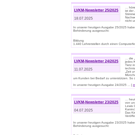
… höre
LVKM-Newsletter 25/2025
ist der
Stimme
Nachwe
18.07.2025
nicht 
In unserer heutigen Ausgabe 25/2025 habe
Behinderung ausgesucht:
Bildung
1.440 Lehrerstellen durch einen Computerfeh
… die 
LVKM-Newsletter 24/2025
jedes 
Tietz i
techni
11.07.2025
„Zeit 
Münche
um Kunden bei Bedarf zu unterstützen. So 
In unserer heutigen Ausgabe 24/2025 ... [
m
… heute
LVKM-Newsletter 23/2025
von uns
Lewis C
Kaninc
04.07.2025
Das Kin
Veröff
In unserer heutigen Ausgabe 23/2025 habe
Behinderung ausgesucht: