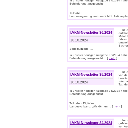
In unserer heutigen Ausgabe 37/2024 habe
Behinderung ausgesucht ...
Teilhabe I
Landesregierung veröffentlicht 2. Aktionsplan
… heute
LVKM-Newsletter 36/2024
entsta
Mitfah
fahren
18.10.2024
entste
Sachen
Segelflugzeug, …
In unserer heutigen Ausgabe 36/2024 habe
Behinderung ausgesucht ... [
mehr
]
… heute
LVKM-Newsletter 35/2024
von den
bereits
Interna
10.10.2024
Tag de
In unserer heutigen Ausgabe 35/2024 habe
Behinderung ausgesucht ...
Teilhabe / Digitales
Landesverband: „Wir können ... [
mehr
]
… heut
LVKM-Newsletter 34/2024
gefeier
von Ass