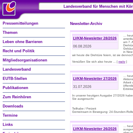
Landesverband für Menschen mit Kör
Pressemitteilungen
Newsletter-Archiv
Themen
… heute
LVKM-Newsletter 28/2026
amerik
Leben ohne Barrieren
am 7. 
Drehtür
06.08.2026
Gebäud
Recht und Politik
in New
wir heute die Drehtüre feiern, ist sie dennoch
Mitgliedsorganisationen
Versüßen Sie sich also heute ... [
mehr
]
Landesverband
… heut
EUTB-Stellen
LVKM-Newsletter 27/2026
Aktions
Arbeit
öffentl
31.07.2026
Publikationen
Ertrin
In unserer heutigen Ausgabe 27/2026 habe
Zum Reinhören
Sie ausgesucht:
Downloads
Teilhabe / Freizeit
Gemeinsam in Bewegung: 24-Stunden-Rollstu
Termine
Links
… heut
LVKM-Newsletter 26/2026
ausgere
aber s