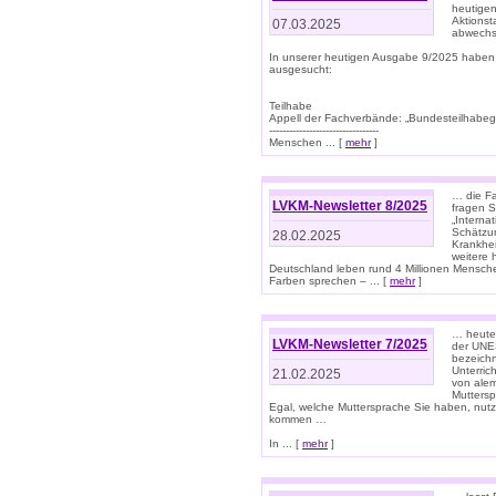
heutigen
Aktionst
07.03.2025
abwechs
In unserer heutigen Ausgabe 9/2025 haben
ausgesucht:
Teilhabe
Appell der Fachverbände: „Bundesteilhabeg
---------------------------------
Menschen ... [
mehr
]
… die Fa
LVKM-Newsletter 8/2025
fragen S
„Interna
Schätzun
28.02.2025
Krankhei
weitere 
Deutschland leben rund 4 Millionen Mensche
Farben sprechen – ... [
mehr
]
… heute 
LVKM-Newsletter 7/2025
der UNE
bezeichn
Unterric
21.02.2025
von alem
Muttersp
Egal, welche Muttersprache Sie haben, nutz
kommen …
In ... [
mehr
]