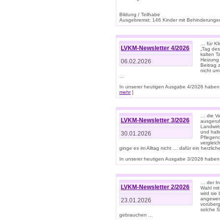
Bildung / Teilhabe
Ausgebremst: 146 Kinder mit Behinderungen
… für Kl
LVKM-Newsletter 4/2026
„Tag des
kalten T
Heizung 
06.02.2026
Beitrag 
nicht um
…
In unserer heutigen Ausgabe 4/2026 haben 
mehr
]
… die Ve
LVKM-Newsletter 3/2026
ausgeruf
Landwirt
und halt
30.01.2026
Pflegend
vergleic
ginge es im Alltag nicht … dafür ein herzlich
In unserer heutigen Ausgabe 3/2026 haben 
… der In
LVKM-Newsletter 2/2026
Wahl mit
wird si
angewend
23.01.2026
vorüberg
solche S
gebrauchen ...