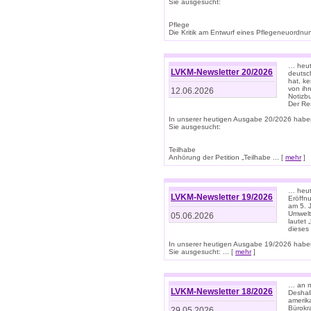
Sie ausgesucht:
Pflege
Die Kritik am Entwurf eines Pflegeneuordnung
… heute
LVKM-Newsletter 20/2026
deutsch
hat, k
von ih
12.06.2026
Notizb
Der Re
In unserer heutigen Ausgabe 20/2026 habe
Sie ausgesucht:
Teilhabe
Anhörung der Petition „Teilhabe ... [
mehr
]
… heute
LVKM-Newsletter 19/2026
Eröffn
am 5. 
Umwelt“
05.06.2026
lautet
dieses
In unserer heutigen Ausgabe 19/2026 habe
Sie ausgesucht: ... [
mehr
]
… an m
LVKM-Newsletter 18/2026
Deshal
amerik
Bürokra
29.05.2026