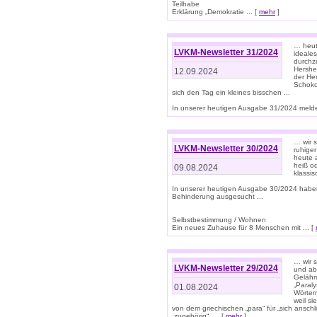
Teilhabe
Erklärung „Demokratie ... [
mehr
]
… heute
LVKM-Newsletter 31/2024
ideale
durchzu
Hershe
12.09.2024
der He
Schoko
sich den Tag ein kleines bisschen ...
In unserer heutigen Ausgabe 31/2024 melde
… wir 
LVKM-Newsletter 30/2024
ruhige
heute 
heiß od
09.08.2024
klassi
In unserer heutigen Ausgabe 30/2024 habe
Behinderung ausgesucht ...
Selbstbestimmung / Wohnen
Ein neues Zuhause für 8 Menschen mit ... [
… wir s
LVKM-Newsletter 29/2024
und ab 
Gelähm
„Paral
01.08.2024
Wörtern
weil si
von dem griechischen „para“ für „sich anschl
„zugehörig“, ... [
mehr
]