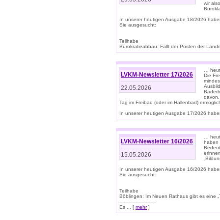
wir als
Bürok
In unserer heutigen Ausgabe 18/2026 habe
Sie ausgesucht:
Teilhabe
Bürokratieabbau: Fällt der Posten der Land
… heut
LVKM-Newsletter 17/2026
Die Fr
mindes
Ausbild
22.05.2026
Bäderbe
davon.
Tag im Freibad (oder im Hallenbad) ermöglic
In unserer heutigen Ausgabe 17/2026 haben
… heute
LVKM-Newsletter 16/2026
haben 
Bedeut
erinner
15.05.2026
„Bildun
In unserer heutigen Ausgabe 16/2026 habe
Sie ausgesucht:
Teilhabe
Böblingen: Im Neuen Rathaus gibt es eine „Toi
-------------------------
Es ... [
mehr
]