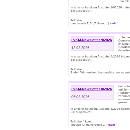
für all
In unserer heutigen Ausgabe 10/2026 habe
Sie ausgesucht:
Teilhabe
Landesweit 115. „Toilette ... [
mehr
]
… heute 
LVKM-Newsletter 9/2026
Committe
im März 
Bewussts
13.03.2026
diesjähr
In unserer heutigen Ausgabe 9/2026 haben
Sie ausgesucht:
Teilhabe
Baden-Württemberg hat gewählt: wie es weite
heute is
LVKM-Newsletter 8/2026
auf Joh
Präsiden
zahnmedi
06.03.2026
es inzwi
gesund z
In unserer heutigen Ausgabe 8/2026 haben
Sie ausgesucht:
Teilhabe / Sport
Impulse für barrierefreie ... [
mehr
]