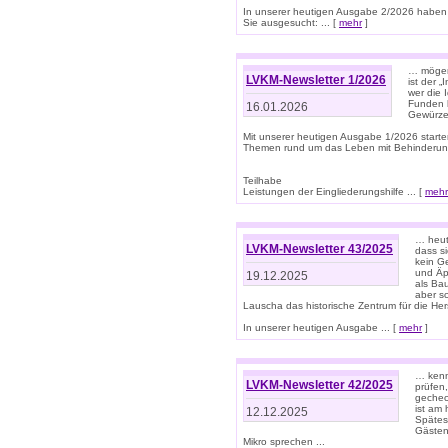
In unserer heutigen Ausgabe 2/2026 haben
Sie ausgesucht: ... [
mehr
]
… mögen 
LVKM-Newsletter 1/2026
ist der 
wer die 
Funden b
16.01.2026
Gewürze 
Mit unserer heutigen Ausgabe 1/2026 starte
Themen rund um das Leben mit Behinderun
Teilhabe
Leistungen der Eingliederungshilfe ... [
mehr
… heut
LVKM-Newsletter 43/2025
dass s
kein G
und Äp
19.12.2025
als Bau
aber sc
Lauscha das historische Zentrum für die He
In unserer heutigen Ausgabe ... [
mehr
]
… kenn
LVKM-Newsletter 42/2025
prüfen
gechec
ist am
12.12.2025
Spätest
Gästen 
Mikro sprechen ...