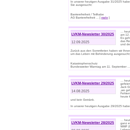
In unserer heutigen Ausgabe 31/2025 habe
Sie ausgesucht:
Barrierefreiheit / Teilhabe
AG Barrierefreiheit ... [
mehr
]
… heut
LVKM-Newsletter 30/2025
am 12.
Es geh
das Rec
12.09.2025
und de
Zurück aus den Sommferien haben wir Ihne
um das Leben mit Behinderung ausgesucht
Katastrophenschutz
Bundesweiter Warntag am 11. September ...
… heute
LVKM-Newsletter 29/2025
gefeie
Jack Gi
„wo ge
14.08.2025
Fehler
heute 
und kein Getränk.
In unserer heutigen Ausgabe 29/2025 haben
… heute
LVKM-Newsletter 28/2025
ganz e
WWF (W
Lebens