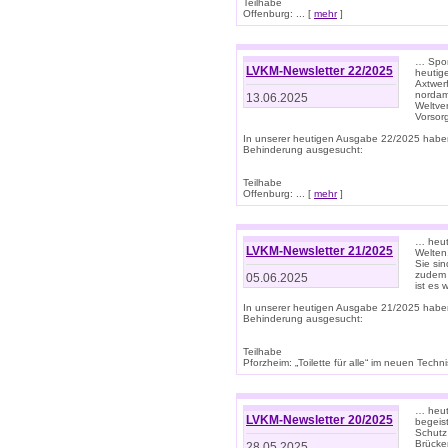
Teilhabe
Offenburg: ... [
mehr
]
… Spor
LVKM-Newsletter 22/2025
heutig
Axtwer
nordame
13.06.2025
Weltve
Vorsor
In unserer heutigen Ausgabe 22/2025 habe
Behinderung ausgesucht:
Teilhabe
Offenburg: ... [
mehr
]
… heute
LVKM-Newsletter 21/2025
Welten
Sie sin
zudem 
05.06.2025
ist es 
In unserer heutigen Ausgabe 21/2025 habe
Behinderung ausgesucht:
Teilhabe
Pforzheim: „Toilette für alle“ im neuen Techni
… heute
LVKM-Newsletter 20/2025
begeis
Schutz
Brücken
28.05.2025