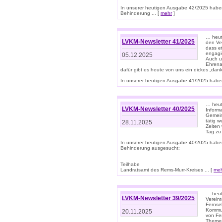
In unserer heutigen Ausgabe 42/2025 habe
Behinderung ... [
mehr
]
… heute
LVKM-Newsletter 41/2025
den Ver
dass et
engagie
05.12.2025
Auch u
Ehrena
dafür gibt es heute von uns ein dickes „dank
In unserer heutigen Ausgabe 41/2025 haben 
… heute
LVKM-Newsletter 40/2025
Informa
Gemein
tätig w
28.11.2025
Zeiten 
Tag zu
In unserer heutigen Ausgabe 40/2025 habe
Behinderung ausgesucht:
Teilhabe
Landratsamt des Rems-Murr-Kreises ... [
me
… heute
LVKM-Newsletter 39/2025
Verein
Fernse
Kommun
20.11.2025
von Fe
Themen 