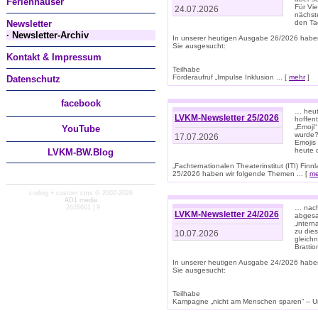
Ferienhäuser
Für Vi
24.07.2026
nächst
Newsletter
den T
· Newsletter-Archiv
In unserer heutigen Ausgabe 26/2026 habe
Sie ausgesucht:
Kontakt & Impressum
Teilhabe
Förderaufruf „Impulse Inklusion ... [
mehr
]
Datenschutz
facebook
… heut
LVKM-Newsletter 25/2026
hoffent
„Emoji“
You
Tube
wurde?
17.07.2026
Emojis 
heute 
LVKM-BW.Blog
„Fachternationalen Theaterinstitut (ITI) Fi
25/2026 haben wir folgende Themen ... [
me
coding + custom cms © 2002-2026
AD1 media
· 2626601 | 9
… nach
LVKM-Newsletter 24/2026
abgesag
„intern
zu dies
10.07.2026
gleich
Brattio
In unserer heutigen Ausgabe 24/2026 habe
Sie ausgesucht:
Teilhabe
Kampagne „nicht am Menschen sparen“ – Un