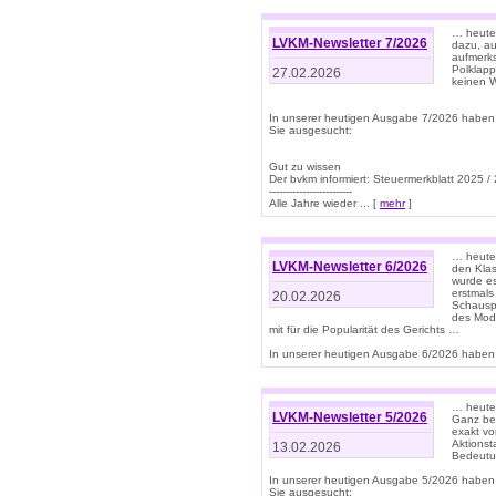
… heute 
LVKM-Newsletter 7/2026
dazu, au
aufmerks
Polklapp
27.02.2026
keinen W
In unserer heutigen Ausgabe 7/2026 haben
Sie ausgesucht:
Gut zu wissen
Der bvkm informiert: Steuermerkblatt 2025 /
-------------------------
Alle Jahre wieder ... [
mehr
]
… heute 
LVKM-Newsletter 6/2026
den Klas
wurde es
erstmals
20.02.2026
Schauspi
des Mode
mit für die Popularität des Gerichts …
In unserer heutigen Ausgabe 6/2026 haben 
… heute 
LVKM-Newsletter 5/2026
Ganz bew
exakt vo
Aktionst
13.02.2026
Bedeutun
In unserer heutigen Ausgabe 5/2026 haben
Sie ausgesucht: