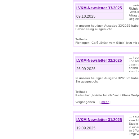
… viel
LVKM-Newsletter 33/2025
Richti
„Welt-
Alltag
09.10.2025
Beglei
In unserer heutigen Ausgabe 33/2025 habe
Behinderung ausgesucht:
Teilhabe
Flehingen: Café „Stück vom Glück“ jetzt mit ein
… heut
LVKM-Newsletter 32/2025
und lie
dass n
ährlich
26.09.2025
also Ih
In unserer heutigen Ausgabe 32/2025 habe
Sie ausgesucht:
Teilhabe
Karlsruhe: „Toilette für alle“ im BBBank Wildp
--------------------------------------
Vergangenen ... [
mehr
]
… heute
LVKM-Newsletter 31/2025
eine I
Studio
in ein
19.09.2025
im öff
umgew