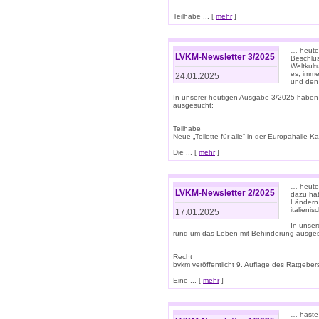
Teilhabe ... [
mehr
]
… heute 
LVKM-Newsletter 3/2025
Beschlu
Weltkult
es, imme
24.01.2025
und den 
In unserer heutigen Ausgabe 3/2025 haben
ausgesucht:
Teilhabe
Neue „Toilette für alle“ in der Europahalle Ka
-------------------------------------------
Die ... [
mehr
]
… heute 
LVKM-Newsletter 2/2025
dazu hat
Ländern 
italieni
17.01.2025
In unse
rund um das Leben mit Behinderung ausges
Recht
bvkm veröffentlicht 9. Auflage des Ratgeb
-------------------------------------------
Eine ... [
mehr
]
… haste 