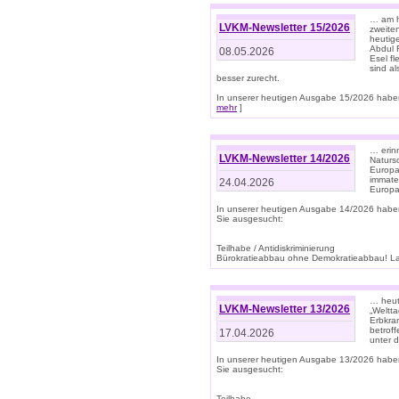
… am h
LVKM-Newsletter 15/2026
zweite
heutige
Abdul R
08.05.2026
Esel f
sind a
besser zurecht.
In unserer heutigen Ausgabe 15/2026 haben
mehr
]
… erin
LVKM-Newsletter 14/2026
Natursc
Europa
immate
24.04.2026
Europa
In unserer heutigen Ausgabe 14/2026 habe
Sie ausgesucht:
Teilhabe / Antidiskriminierung
Bürokratieabbau ohne Demokratieabbau! Land
… heut
LVKM-Newsletter 13/2026
„Weltta
Erbkran
betroff
17.04.2026
unter d
In unserer heutigen Ausgabe 13/2026 habe
Sie ausgesucht:
Teilhabe