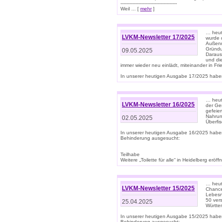
--------------------------------------
Weil ... [
mehr
]
… heut
LVKM-Newsletter 17/2025
wurde 
Außenm
Gründu
09.05.2025
Daraus
und di
immer wieder neu einlädt, miteinander in Fri
In unserer heutigen Ausgabe 17/2025 haben 
… heute
LVKM-Newsletter 16/2025
der Ge
gefeie
Nahrun
02.05.2025
Überfi
In unserer heutigen Ausgabe 16/2025 habe
Behinderung ausgesucht:
Teilhabe
Weitere „Toilette für alle“ in Heidelberg erö
… heute
LVKM-Newsletter 15/2025
Chance
Lebesn
50 ver
25.04.2025
Württem
In unserer heutigen Ausgabe 15/2025 habe
Behinderung ausgesucht: