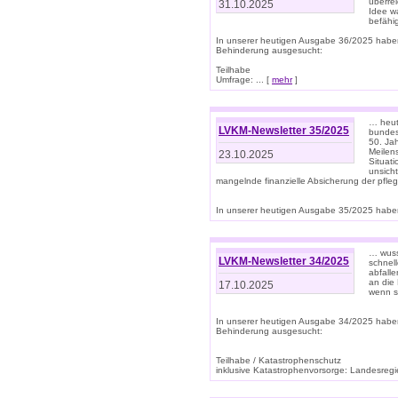
überre
31.10.2025
Idee w
befähi
In unserer heutigen Ausgabe 36/2025 habe
Behinderung ausgesucht:
Teilhabe
Umfrage: ... [
mehr
]
… heute
LVKM-Newsletter 35/2025
bundesw
50. Jah
Meilen
23.10.2025
Situati
unsicht
mangelnde finanzielle Absicherung der pfleg
In unserer heutigen Ausgabe 35/2025 haben
… wuss
LVKM-Newsletter 34/2025
schnel
abfalle
an die 
17.10.2025
wenn s
In unserer heutigen Ausgabe 34/2025 habe
Behinderung ausgesucht:
Teilhabe / Katastrophenschutz
inklusive Katastrophenvorsorge: Landesregie