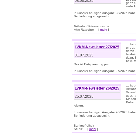
08.08.2025
ganz n
mehr A
In unserer heutigen Ausgabe 28/2025 habe
Behinderung ausgesucht:
Teilhabe / Krisenvorsorge
lvkm-Ratgeber ... [
mehr
]
… heut
LVKM-Newsletter 27/2025
uns zu
deren „
landwi
31.07.2025
dazu. E
bewusst
Das ist Entspannung pur …
In unserer heutigen Ausgabe 27/2025 haben
… heute
LVKM-Newsletter 26/2025
Aktion
Verein
gescha
25.07.2025
Kinder
Daher s
leisten.
In unserer heutigen Ausgabe 26/2025 habe
Behinderung ausgesucht:
Barrierefreiheit
Studie ... [
mehr
]