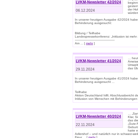
LVKM-Newsletter 42/2024
beginn
gestern
der Hof
06.12.2024
würden
In unserer heutigen Ausgabe 42/2024 habe
Behinderung ausgesucht:
Bildung / Teilhabe
Landespressekonferenz: „Inklusion ist mehr 
-------------------------------------------
Am ... [
mehr
]
… heute
LVKM-Newsletter 41/2024
Ameise
Umwelt
das Übe
29.11.2024
In unserer heutigen Ausgabe 41/2024 habe
Behinderung ausgesucht ...
Teilhabe
Aktion Deutschland hilft: Abschlussberic
Inklusion von Menschen mit Behinderungen (P
… „San
LVKM-Newsletter 40/2024
Klar, 
das die
„Gute-
22.11.2024
Geburt
hatte 
Adlershof – und natürlich nur in schwarz-w
Figur ... [
mehr
]