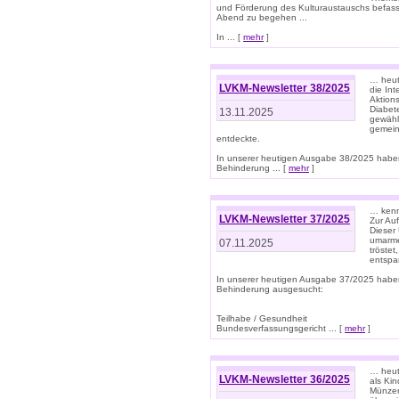
und Förderung des Kulturaustauschs befasse
Abend zu begehen ...
In ... [
mehr
]
… heut
LVKM-Newsletter 38/2025
die In
Aktions
Diabet
13.11.2025
gewählt
gemein
entdeckte.
In unserer heutigen Ausgabe 38/2025 habe
Behinderung ... [
mehr
]
… kenne
LVKM-Newsletter 37/2025
Zur Au
Dieser 
umarme
07.11.2025
tröste
entspa
In unserer heutigen Ausgabe 37/2025 habe
Behinderung ausgesucht:
Teilhabe / Gesundheit
Bundesverfassungsgericht ... [
mehr
]
… heute
LVKM-Newsletter 36/2025
als Kin
Münzen