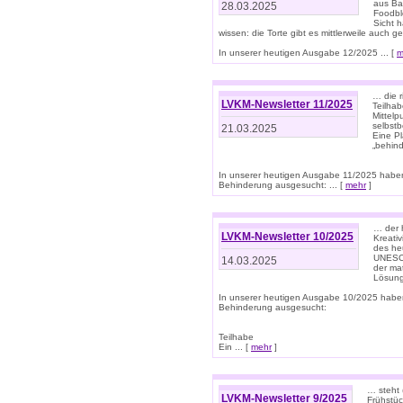
aus Ba
28.03.2025
Foodbl
Sicht h
wissen: die Torte gibt es mittlerweile auch g
In unserer heutigen Ausgabe 12/2025 ... [
m
… die r
LVKM-Newsletter 11/2025
Teilha
Mittelp
selbstb
21.03.2025
Eine Pl
„behind
In unserer heutigen Ausgabe 11/2025 habe
Behinderung ausgesucht: ... [
mehr
]
… der 
LVKM-Newsletter 10/2025
Kreati
des heu
UNESCO 
14.03.2025
der ma
Lösung
In unserer heutigen Ausgabe 10/2025 habe
Behinderung ausgesucht:
Teilhabe
Ein ... [
mehr
]
… steht 
LVKM-Newsletter 9/2025
Frühstüc