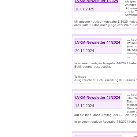
LVKM-Newsletter 1/2025
wie geru
Wunder, 
Schwanen
10.01.2025
und ist 
Schwäbi
Mit unserer heutigen Ausgabe 1/2025 meld
alles Gute für das noch junge Jahr 2025. H
… heute
LVKM-Newsletter 44/2024
Weihna
jemand
ist. K
20.12.2024
stress
…
In unserer heutigen Ausgabe 44/2024 habe
Behinderung ausgesucht:
Teilhabe
Ausgezeichnet: Schülerzeitung KBS-Tim€s de
… heute
LVKM-Newsletter 43/2024
„Rauch
Datum 
Mensch
13.12.2024
Haus au
super 
auf die Idee, dass „Freitag, der 13.“ ein Un
In unserer heutigen Ausgabe 43/2024 haben 
… „mor