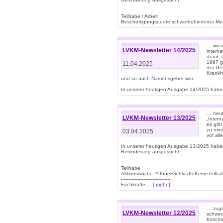
Teilhabe / Arbeit
Beschäftigungsquote schwerbehinderter Mens
… wuss
LVKM-Newsletter 14/2025
intern
drauf, 
1997 gi
11.04.2025
der Geb
Krankhe
und so auch Namensgeber war.
In unserer heutigen Ausgabe 14/2025 haben
… heut
LVKM-Newsletter 13/2025
„Intern
es gibt
zu eine
03.04.2025
vor all
In unserer heutigen Ausgabe 13/2025 habe
Behinderung ausgesucht:
Teilhabe
Aktionswoche #OhneFachkräfteKeineTeilh
---------------------------------
Fachkräfte ... [
mehr
]
… zuge
LVKM-Newsletter 12/2025
schwer
Kirscht