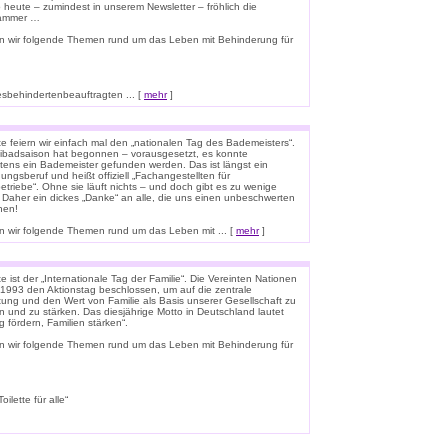
o heute – zumindest in unserem Newsletter – fröhlich die
lammer …
n wir folgende Themen rund um das Leben mit Behinderung für
esbehindertenbeauftragten ... [
mehr
]
e feiern wir einfach mal den „nationalen Tag des Bademeisters“.
eibadsaison hat begonnen – vorausgesetzt, es konnte
tens ein Bademeister gefunden werden. Das ist längst ein
ungsberuf und heißt offiziell „Fachangestellten für
triebe“. Ohne sie läuft nichts – und doch gibt es zu wenige
 Daher ein dickes „Danke“ an alle, die uns einen unbeschwerten
hen!
 wir folgende Themen rund um das Leben mit ... [
mehr
]
 ist der „Internationale Tag der Familie“. Die Vereinten Nationen
1993 den Aktionstag beschlossen, um auf die zentrale
ung und den Wert von Familie als Basis unserer Gesellschaft zu
n und zu stärken. Das diesjährige Motto in Deutschland lautet
g fördern, Familien stärken“.
n wir folgende Themen rund um das Leben mit Behinderung für
lette für alle“