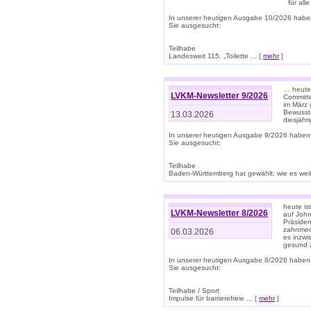
für all
In unserer heutigen Ausgabe 10/2026 habe
Sie ausgesucht:
Teilhabe
Landesweit 115. „Toilette ... [
mehr
]
… heute 
LVKM-Newsletter 9/2026
Committe
im März 
Bewussts
13.03.2026
diesjähr
In unserer heutigen Ausgabe 9/2026 haben
Sie ausgesucht:
Teilhabe
Baden-Württemberg hat gewählt: wie es weite
heute is
LVKM-Newsletter 8/2026
auf Joh
Präsiden
zahnmedi
06.03.2026
es inzwi
gesund z
In unserer heutigen Ausgabe 8/2026 haben
Sie ausgesucht:
Teilhabe / Sport
Impulse für barrierefreie ... [
mehr
]