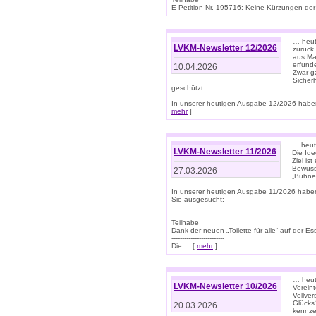
E-Petition Nr. 195716: Keine Kürzungen der E
… heute
LVKM-Newsletter 12/2026
zurück
aus Ma
erfund
10.04.2026
Zwar ga
Sicher
geschützt ...
In unserer heutigen Ausgabe 12/2026 haben
mehr
]
… heute
LVKM-Newsletter 11/2026
Die Ide
Ziel is
Bewuss
27.03.2026
„Bühne 
In unserer heutigen Ausgabe 11/2026 habe
Sie ausgesucht:
Teilhabe
Dank der neuen „Toilette für alle“ auf der Ess
-------------------------
Die ... [
mehr
]
… heute
LVKM-Newsletter 10/2026
Verein
Vollve
Glücks
20.03.2026
kennze