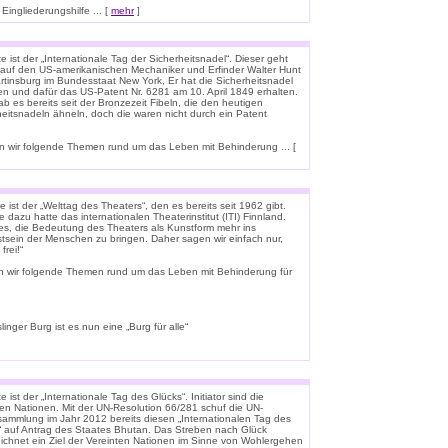
ingliederungshilfe ... [
mehr
]
 ist der „Internationale Tag der Sicherheitsnadel“. Dieser geht
 auf den US-amerikanischen Mechaniker und Erfinder Walter Hunt
rtinsburg im Bundesstaat New York, Er hat die Sicherheitsnadel
en und dafür das US-Patent Nr. 6281 am 10. April 1849 erhalten.
b es bereits seit der Bronzezeit Fibeln, die den heutigen
heitsnadeln ähneln, doch die waren nicht durch ein Patent
 wir folgende Themen rund um das Leben mit Behinderung ... [
 ist der „Welttag des Theaters“, den es bereits seit 1962 gibt.
e dazu hatte das internationalen Theaterinstitut (ITI) Finnland.
t es, die Bedeutung des Theaters als Kunstform mehr ins
tsein der Menschen zu bringen. Daher sagen wir einfach nur,
frei!“
n wir folgende Themen rund um das Leben mit Behinderung für
linger Burg ist es nun eine „Burg für alle“
 ist der „Internationale Tag des Glücks“. Initiator sind die
ten Nationen. Mit der UN-Resolution 66/281 schuf die UN-
rsammlung im Jahr 2012 bereits diesen „Internationalen Tag des
“ auf Antrag des Staates Bhutan. Das Streben nach Glück
ichnet ein Ziel der Vereinten Nationen im Sinne von Wohlergehen