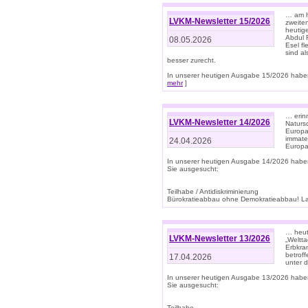
… am h
LVKM-Newsletter 15/2026
zweite
heutige
Abdul R
08.05.2026
Esel f
sind a
besser zurecht.
In unserer heutigen Ausgabe 15/2026 haben
mehr
]
… erin
LVKM-Newsletter 14/2026
Natursc
Europa
immate
24.04.2026
Europa
In unserer heutigen Ausgabe 14/2026 habe
Sie ausgesucht:
Teilhabe / Antidiskriminierung
Bürokratieabbau ohne Demokratieabbau! Land
… heut
LVKM-Newsletter 13/2026
„Weltta
Erbkran
betroff
17.04.2026
unter d
In unserer heutigen Ausgabe 13/2026 habe
Sie ausgesucht:
Teilhabe