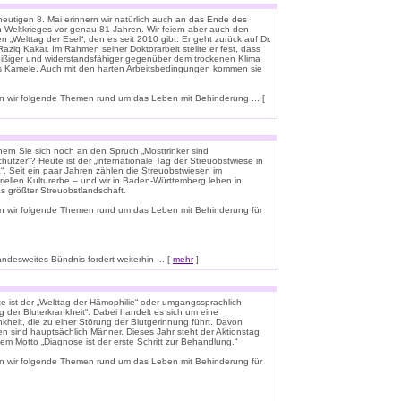
eutigen 8. Mai erinnern wir natürlich auch an das Ende des
n Weltkrieges vor genau 81 Jahren. Wir feiern aber auch den
n „Welttag der Esel“, den es seit 2010 gibt. Er geht zurück auf Dr.
aziq Kakar. Im Rahmen seiner Doktorarbeit stellte er fest, dass
leißiger und widerstandsfähiger gegenüber dem trockenen Klima
ls Kamele. Auch mit den harten Arbeitsbedingungen kommen sie
 wir folgende Themen rund um das Leben mit Behinderung ... [
nern Sie sich noch an den Spruch „Mosttrinker sind
hützer“? Heute ist der „internationale Tag der Streuobstwiese in
“. Seit ein paar Jahren zählen die Streuobstwiesen im
riellen Kulturerbe – und wir in Baden-Württemberg leben in
s größter Streuobstlandschaft.
n wir folgende Themen rund um das Leben mit Behinderung für
esweites Bündnis fordert weiterhin ... [
mehr
]
e ist der „Welttag der Hämophilie“ oder umgangssprachlich
g der Bluterkrankheit“. Dabei handelt es sich um eine
kheit, die zu einer Störung der Blutgerinnung führt. Davon
en sind hauptsächlich Männer. Dieses Jahr steht der Aktionstag
em Motto „Diagnose ist der erste Schritt zur Behandlung.“
n wir folgende Themen rund um das Leben mit Behinderung für