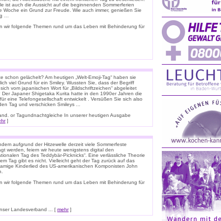
ele ist auch die Aussicht auf die beginnenden Sommerferien
e Woche ein Grund zur Freude. Wie auch immer, genießen Sie
ag …
n wir folgende Themen rund um das Leben mit Behinderung für
e schon gelächelt? Am heutigen „Welt-Emoji-Tag“ haben sie
lich viel Grund für ein Smiley. Wussten Sie, dass der Begriff
 sich vom japanischen Wort für „Bildschriftzeichen“ abgeleitet
 Der Japaner Shigetaka Kurita hatte in den 1990er Jahren die
für eine Telefongesellschaft entwickelt . Versüßen Sie sich also
den Tag und verschicken Smileys ...
nnland. or Tagundnachtgleiche In unserer heutigen Ausgabe
hr
]
dem aufgrund der Hitzewelle derzeit viele Sommerfeste
t werden, feiern wir heute wenigstens digital den
ationalen Tag des Teddybär-Picknicks“. Eine verlässliche Theorie
em Tag gibt es nicht. Vielleicht geht der Tag zurück auf das
namige Kinderlied des US-amerikanischen Komponisten John
n.
n wir folgende Themen rund um das Leben mit Behinderung für
ser Landesverband ... [
mehr
]