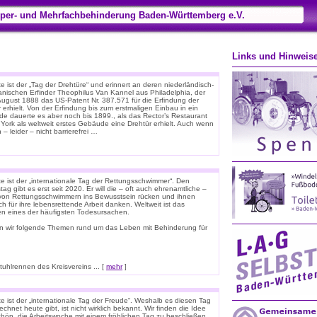
per- und Mehrfachbehinderung Baden-Württemberg e.V.
Links und Hinweis
 ist der „Tag der Drehtüre“ und erinnert an deren niederländisch-
anischen Erfinder Theophilus Van Kannel aus Philadelphia, der
August 1888 das US-Patent Nr. 387.571 für die Erfindung der
 erhielt. Von der Erfindung bis zum erstmaligen Einbau in ein
e dauerte es aber noch bis 1899., als das Rector’s Restaurant
 York als weltweit erstes Gebäude eine Drehtür erhielt. Auch wenn
 – leider – nicht barrierefrei …
e ist der „internationale Tag der Rettungsschwimmer“. Den
tag gibt es erst seit 2020. Er will die – oft auch ehrenamtliche –
 von Rettungsschwimmern ins Bewusstsein rücken und ihnen
ich für ihre lebensrettende Arbeit danken. Weltweit ist das
ken eines der häufigsten Todesursachen.
n wir folgende Themen rund um das Leben mit Behinderung für
hlrennen des Kreisvereins ... [
mehr
]
e ist der „internationale Tag der Freude“. Weshalb es diesen Tag
chnet heute gibt, ist nicht wirklich bekannt. Wir finden die Idee
chön, die Arbeitswoche mit einem fröhlichen Tag zu beschließen.