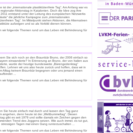
 ist der „internationale plastiktütenfreie Tag“. Am Anfang war es
 regionaler Aktionstag in Katalonien. Doch die Idee zog ihre
. 2011 entstand unter der Leitung des europäischen Netzwerks
Waste“ die jährliche Kampagne zum „internationalen
tütenfreien Tag“. Im Mittelpunkt stehen Aktionen, die Alternativen
stiktüte aufzeigen und so als Vorbild dienen können.
n wir folgende Themen rund um das Leben mit Behinderung für
nern Sie sich noch an den Braunbär Bruno, der 2006 einfach so
ayern einwanderte? In Erinnerung an Bruno, der von Italien aus
derte, wurde der heutige bundesweite „Bärengedenktag“
ffen. Lehnen wir uns also heute zurück und hoffen, dass wir in
m Alltag keinem Braunbär begegnen oder uns jemand einen
ufbindet ...
n wir folgende Themen rund um das Leben mit Behinderung für
n Sie heute einfach mal durch und lassen den Tag ganz
m angehen, denn heute ist der „Weltbummeltag“. Diesen
stag gibt es seit 1979 und sollte damals ein Zeichen gegen den
menden Trend des Joggens setzen. Wie auch immer, es tut gut,
n stressigen Tagen mal einen Gang runterzuschalten ...
n wir folgende Themen rund um das Leben mit Behinderung für