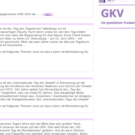
sgesetzes reißt nicht ab – ... [
mehr
]
 ist der „Tag des Tagebuchs“ (allerdings nur im
sprachigen Raum). Auch wenn unklar ist, wer den Tag initiiert
ennt man aber die Begründung für das Datum. Anne Frank bekam
rem Vater zu ihrem 13. Geburtstag – am 12. Juni 1942 – ein
uch geschenkt. Mehr als zwei Jahre nutzte sie dies als Tagebuch.
st ist Geschichte …
n wir folgende Themen rund um das Leben mit Behinderung für
 ist der „Internationale Tag der Umwelt“ in Erinnerung an die
ung der Konferenz der Vereinten Nationen zum Schutz der Umwelt
Juni 1972. Vier Jahre später hat Deutschland den „Tag der
 eingeführt, also vor exakt 50 Jahren. Das diesjährige Motto
 „Umweltschutz bringt was. Zusammen.“ Aserbaidschan ist übrigens
 Jahr die Gastgebernation des „Internationalen Tags der Umwelt“.
n wir folgende Themen rund um das Leben mit Behinderung für
anchen Tagen lohnt sich der Blick über den großen Teich.
b schauen wir heute auf die USA. Dort wird heute der „US-
anische Tag der Büroklammer“ gefeiert. Und da wir in Sachen
tie und Papierflut uns wahrlich nicht verstecken müssen, feiern