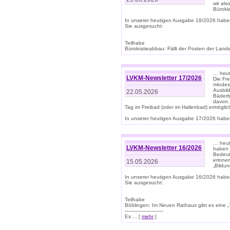
wir als
Bürok
In unserer heutigen Ausgabe 18/2026 habe
Sie ausgesucht:
Teilhabe
Bürokratieabbau: Fällt der Posten der Land
… heut
LVKM-Newsletter 17/2026
Die Fr
mindes
Ausbild
22.05.2026
Bäderbe
davon.
Tag im Freibad (oder im Hallenbad) ermöglic
In unserer heutigen Ausgabe 17/2026 haben
… heute
LVKM-Newsletter 16/2026
haben 
Bedeut
erinner
15.05.2026
„Bildun
In unserer heutigen Ausgabe 16/2026 habe
Sie ausgesucht:
Teilhabe
Böblingen: Im Neuen Rathaus gibt es eine „Toi
-------------------------
Es ... [
mehr
]