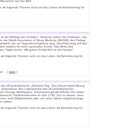
e Menschen auf der Welt.
n wir folgende Themen rund um das Leben mit Behinderung für
ist der Welttag des Schlafes“. Bewusst haben die Initiatoren, das
e der World Association of Sleep Medicine (WASM), den Freitag
gewählt, der vor Tagundnachtgleiche liegt. Der Aktionstag soll das
ein stärken für einen gesunden Schlaf. Das Motto des
igen Tages lautet: „Mit gutem Schlaf lebt es sich besser.“
 wir folgende Themen rund um das Leben mit Behinderung für
r ... [
mehr
]
t der US-amerikanische „Zahnarzt-Tag“. Das Datum nimmt Bezug
n Greenwood, den Leibzahnarzt des US-amerikanischen
ten George Washington. Greenwood gilt als Erfinder der ersten
zinische Tretbohrmaschine im Jahr 1790. Gut zu wissen, dass
schen viele Möglichkeiten gibt, um seine Zähne möglichst lange
u halten.
 wir folgende Themen rund um das Leben mit Behinderung für