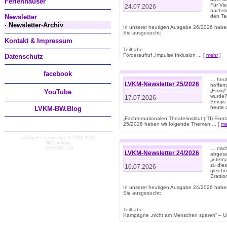
Ferienhäuser
Für Vi
24.07.2026
nächst
Newsletter
den T
· Newsletter-Archiv
In unserer heutigen Ausgabe 26/2026 habe
Sie ausgesucht:
Kontakt & Impressum
Teilhabe
Förderaufruf „Impulse Inklusion ... [
mehr
]
Datenschutz
facebook
… heut
LVKM-Newsletter 25/2026
hoffent
„Emoji“
You
Tube
wurde?
17.07.2026
Emojis 
heute 
LVKM-BW.Blog
„Fachternationalen Theaterinstitut (ITI) Fi
25/2026 haben wir folgende Themen ... [
me
coding + custom cms © 2002-2026
AD1 media
· 2625884 | 10
… nach
LVKM-Newsletter 24/2026
abgesag
„intern
zu dies
10.07.2026
gleich
Brattio
In unserer heutigen Ausgabe 24/2026 habe
Sie ausgesucht:
Teilhabe
Kampagne „nicht am Menschen sparen“ – Un