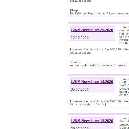
Sie ausgesucht:
Pflege
Die Kritik am Entwurf eines Pflegeneuordnung
… heute
LVKM-Newsletter 20/2026
deutsch
hat, k
von ih
12.06.2026
Notizb
Der Re
In unserer heutigen Ausgabe 20/2026 habe
Sie ausgesucht:
Teilhabe
Anhörung der Petition „Teilhabe ... [
mehr
]
… heute
LVKM-Newsletter 19/2026
Eröffn
am 5. 
Umwelt“
05.06.2026
lautet
dieses
In unserer heutigen Ausgabe 19/2026 habe
Sie ausgesucht: ... [
mehr
]
… an m
LVKM-Newsletter 18/2026
Deshal
amerik
Bürokra
29.05.2026