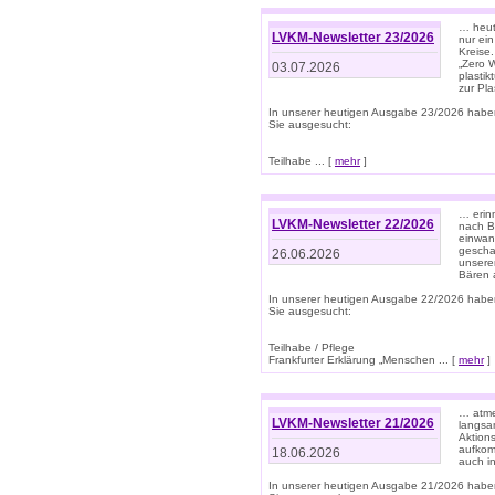
… heute
LVKM-Newsletter 23/2026
nur ein
Kreise
„Zero 
03.07.2026
plastik
zur Pla
In unserer heutigen Ausgabe 23/2026 habe
Sie ausgesucht:
Teilhabe ... [
mehr
]
… erin
LVKM-Newsletter 22/2026
nach B
einwan
gescha
26.06.2026
unsere
Bären a
In unserer heutigen Ausgabe 22/2026 habe
Sie ausgesucht:
Teilhabe / Pflege
Frankfurter Erklärung „Menschen ... [
mehr
]
… atme
LVKM-Newsletter 21/2026
langsa
Aktion
aufkom
18.06.2026
auch i
In unserer heutigen Ausgabe 21/2026 habe