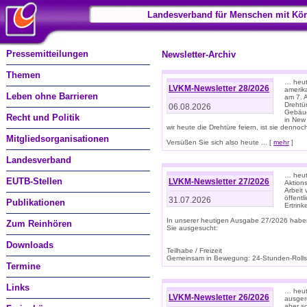
Landesverband für Menschen mit Kör
Pressemitteilungen
Newsletter-Archiv
Themen
… heute
LVKM-Newsletter 28/2026
amerik
Leben ohne Barrieren
am 7. 
Drehtür
06.08.2026
Gebäud
Recht und Politik
in New
wir heute die Drehtüre feiern, ist sie dennoch
Mitgliedsorganisationen
Versüßen Sie sich also heute ... [
mehr
]
Landesverband
… heut
EUTB-Stellen
LVKM-Newsletter 27/2026
Aktions
Arbeit
öffentl
31.07.2026
Publikationen
Ertrin
In unserer heutigen Ausgabe 27/2026 habe
Zum Reinhören
Sie ausgesucht:
Downloads
Teilhabe / Freizeit
Gemeinsam in Bewegung: 24-Stunden-Rollstu
Termine
Links
… heut
LVKM-Newsletter 26/2026
ausgere
aber s