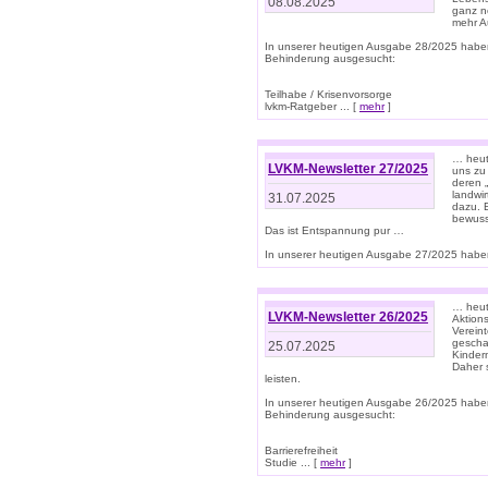
08.08.2025
ganz n
mehr A
In unserer heutigen Ausgabe 28/2025 habe
Behinderung ausgesucht:
Teilhabe / Krisenvorsorge
lvkm-Ratgeber ... [
mehr
]
… heut
LVKM-Newsletter 27/2025
uns zu
deren „
landwi
31.07.2025
dazu. E
bewusst
Das ist Entspannung pur …
In unserer heutigen Ausgabe 27/2025 haben
… heute
LVKM-Newsletter 26/2025
Aktion
Verein
gescha
25.07.2025
Kinder
Daher s
leisten.
In unserer heutigen Ausgabe 26/2025 habe
Behinderung ausgesucht:
Barrierefreiheit
Studie ... [
mehr
]