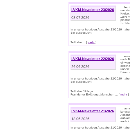
… heute
LVKM-Newsletter 23/2026
nur ein
Kreise
„Zero 
03.07.2026
plastik
zur Pla
In unserer heutigen Ausgabe 23/2026 habe
Sie ausgesucht:
Teilhabe ... [
mehr
]
… erin
LVKM-Newsletter 22/2026
nach B
einwan
gescha
26.06.2026
unsere
Bären a
In unserer heutigen Ausgabe 22/2026 habe
Sie ausgesucht:
Teilhabe / Pflege
Frankfurter Erklärung „Menschen ... [
mehr
]
… atme
LVKM-Newsletter 21/2026
langsa
Aktion
aufkom
18.06.2026
auch i
In unserer heutigen Ausgabe 21/2026 habe