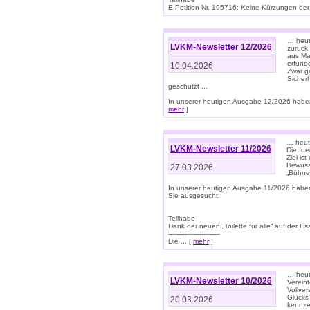
E-Petition Nr. 195716: Keine Kürzungen der E
… heute
LVKM-Newsletter 12/2026
zurück
aus Ma
erfund
10.04.2026
Zwar ga
Sicher
geschützt ...
In unserer heutigen Ausgabe 12/2026 haben
mehr
]
… heute
LVKM-Newsletter 11/2026
Die Ide
Ziel is
Bewuss
27.03.2026
„Bühne 
In unserer heutigen Ausgabe 11/2026 habe
Sie ausgesucht:
Teilhabe
Dank der neuen „Toilette für alle“ auf der Ess
-------------------------
Die ... [
mehr
]
… heute
LVKM-Newsletter 10/2026
Verein
Vollve
Glücks
20.03.2026
kennze