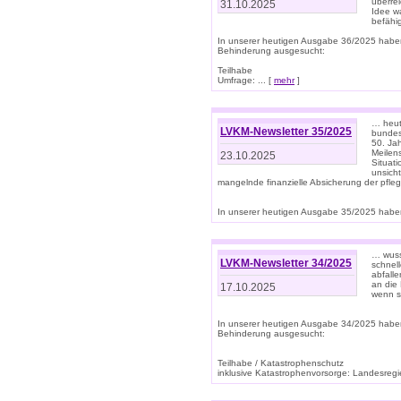
überre
31.10.2025
Idee w
befähi
In unserer heutigen Ausgabe 36/2025 habe
Behinderung ausgesucht:
Teilhabe
Umfrage: ... [
mehr
]
… heute
LVKM-Newsletter 35/2025
bundesw
50. Jah
Meilen
23.10.2025
Situati
unsicht
mangelnde finanzielle Absicherung der pfleg
In unserer heutigen Ausgabe 35/2025 haben
… wuss
LVKM-Newsletter 34/2025
schnel
abfalle
an die 
17.10.2025
wenn s
In unserer heutigen Ausgabe 34/2025 habe
Behinderung ausgesucht:
Teilhabe / Katastrophenschutz
inklusive Katastrophenvorsorge: Landesregie