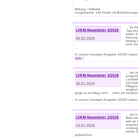
Bildung / Teilhabe
Ausgebremst: 146 Kinder mit Behinderungen
… für Kl
LVKM-Newsletter 4/2026
„Tag des
kalten T
Heizung 
06.02.2026
Beitrag 
nicht um
…
In unserer heutigen Ausgabe 4/2026 haben 
mehr
]
… die Ve
LVKM-Newsletter 3/2026
ausgeruf
Landwirt
und halt
30.01.2026
Pflegend
vergleic
ginge es im Alltag nicht … dafür ein herzlich
In unserer heutigen Ausgabe 3/2026 haben 
… der In
LVKM-Newsletter 2/2026
Wahl mit
wird si
angewend
23.01.2026
vorüberg
solche S
gebrauchen ...