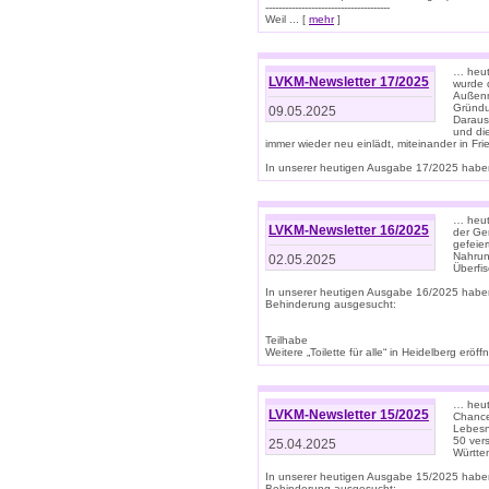
--------------------------------------
Weil ... [
mehr
]
… heut
LVKM-Newsletter 17/2025
wurde 
Außenm
Gründu
09.05.2025
Daraus
und di
immer wieder neu einlädt, miteinander in Fri
In unserer heutigen Ausgabe 17/2025 haben 
… heute
LVKM-Newsletter 16/2025
der Ge
gefeie
Nahrun
02.05.2025
Überfi
In unserer heutigen Ausgabe 16/2025 habe
Behinderung ausgesucht:
Teilhabe
Weitere „Toilette für alle“ in Heidelberg erö
… heute
LVKM-Newsletter 15/2025
Chance
Lebesn
50 ver
25.04.2025
Württem
In unserer heutigen Ausgabe 15/2025 habe
Behinderung ausgesucht: