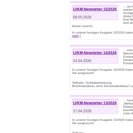
… am h
LVKM-Newsletter 15/2026
zweite
heutige
Abdul R
08.05.2026
Esel f
sind a
besser zurecht.
In unserer heutigen Ausgabe 15/2026 haben
mehr
]
… erin
LVKM-Newsletter 14/2026
Natursc
Europa
immate
24.04.2026
Europa
In unserer heutigen Ausgabe 14/2026 habe
Sie ausgesucht:
Teilhabe / Antidiskriminierung
Bürokratieabbau ohne Demokratieabbau! Land
… heut
LVKM-Newsletter 13/2026
„Weltta
Erbkran
betroff
17.04.2026
unter d
In unserer heutigen Ausgabe 13/2026 habe
Sie ausgesucht:
Teilhabe