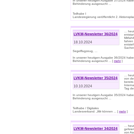
In unserer heutigen Ausgabe 37/2024 habe
Behinderung ausgesucht ...
Teilhabe I
Landesregierung veröffentlicht 2. Aktionsplan
… heute
LVKM-Newsletter 36/2024
entsta
Mitfah
fahren
18.10.2024
entste
Sachen
Segelflugzeug, …
In unserer heutigen Ausgabe 36/2024 habe
Behinderung ausgesucht ... [
mehr
]
… heute
LVKM-Newsletter 35/2024
von den
bereits
Interna
10.10.2024
Tag de
In unserer heutigen Ausgabe 35/2024 habe
Behinderung ausgesucht ...
Teilhabe / Digitales
Landesverband: „Wir können ... [
mehr
]
… heut
LVKM-Newsletter 34/2024
gefeier
von Ass