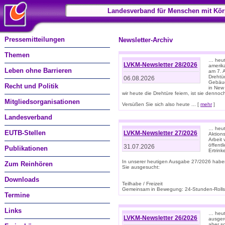
Landesverband für Menschen mit Kör
Pressemitteilungen
Newsletter-Archiv
Themen
… heute
LVKM-Newsletter 28/2026
amerik
Leben ohne Barrieren
am 7. 
Drehtür
06.08.2026
Gebäud
Recht und Politik
in New
wir heute die Drehtüre feiern, ist sie dennoch
Mitgliedsorganisationen
Versüßen Sie sich also heute ... [
mehr
]
Landesverband
… heut
EUTB-Stellen
LVKM-Newsletter 27/2026
Aktions
Arbeit
öffentl
31.07.2026
Publikationen
Ertrin
In unserer heutigen Ausgabe 27/2026 habe
Zum Reinhören
Sie ausgesucht:
Downloads
Teilhabe / Freizeit
Gemeinsam in Bewegung: 24-Stunden-Rollstu
Termine
Links
… heut
LVKM-Newsletter 26/2026
ausgere
aber s