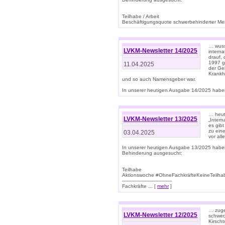
Teilhabe / Arbeit
Beschäftigungsquote schwerbehinderter Mens
… wuss
LVKM-Newsletter 14/2025
intern
drauf, 
1997 gi
11.04.2025
der Geb
Krankhe
und so auch Namensgeber war.
In unserer heutigen Ausgabe 14/2025 haben
… heut
LVKM-Newsletter 13/2025
„Intern
es gibt
zu eine
03.04.2025
vor all
In unserer heutigen Ausgabe 13/2025 habe
Behinderung ausgesucht:
Teilhabe
Aktionswoche #OhneFachkräfteKeineTeilh
---------------------------------
Fachkräfte ... [
mehr
]
… zuge
LVKM-Newsletter 12/2025
schwer
Kirscht