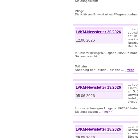
Sie ausgesucht:
Pflege
Die Kritik am Entwurf eines Pflegeneuordnung
… heute
LVKM-Newsletter 20/2026
deutsch
hat, k
von ih
12.06.2026
Notizb
Der Re
In unserer heutigen Ausgabe 20/2026 habe
Sie ausgesucht:
Teilhabe
Anhörung der Petition „Teilhabe ... [
mehr
]
… heute
LVKM-Newsletter 19/2026
Eröffn
am 5. 
Umwelt“
05.06.2026
lautet
dieses
In unserer heutigen Ausgabe 19/2026 habe
Sie ausgesucht: ... [
mehr
]
… an m
LVKM-Newsletter 18/2026
Deshal
amerik
Bürokra
29.05.2026