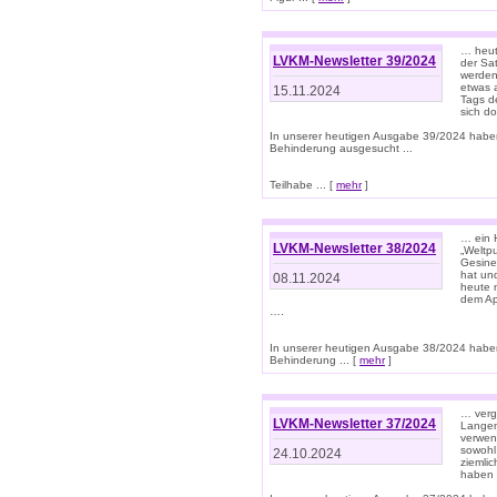
… heut
LVKM-Newsletter 39/2024
der Sa
werden
etwas 
15.11.2024
Tags de
sich d
In unserer heutigen Ausgabe 39/2024 habe
Behinderung ausgesucht ...
Teilhabe ... [
mehr
]
… ein 
LVKM-Newsletter 38/2024
„Weltpu
Gesine
hat und
08.11.2024
heute 
dem App
….
In unserer heutigen Ausgabe 38/2024 habe
Behinderung ... [
mehr
]
… verg
LVKM-Newsletter 37/2024
Langens
verwen
sowohl
24.10.2024
ziemlic
haben