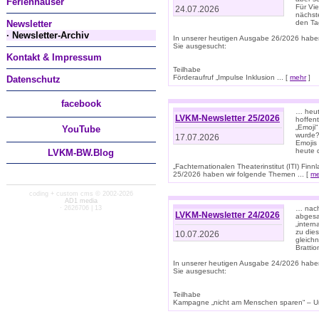
Ferienhäuser
Für Vi
24.07.2026
nächst
Newsletter
den T
· Newsletter-Archiv
In unserer heutigen Ausgabe 26/2026 habe
Sie ausgesucht:
Kontakt & Impressum
Teilhabe
Förderaufruf „Impulse Inklusion ... [
mehr
]
Datenschutz
facebook
… heut
LVKM-Newsletter 25/2026
hoffent
„Emoji“
You
Tube
wurde?
17.07.2026
Emojis 
heute 
LVKM-BW.Blog
„Fachternationalen Theaterinstitut (ITI) Fi
25/2026 haben wir folgende Themen ... [
me
coding + custom cms © 2002-2026
AD1 media
· 2626706 | 13
… nach
LVKM-Newsletter 24/2026
abgesag
„intern
zu dies
10.07.2026
gleich
Brattio
In unserer heutigen Ausgabe 24/2026 habe
Sie ausgesucht:
Teilhabe
Kampagne „nicht am Menschen sparen“ – Un