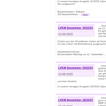
In unserer heutigen Ausgabe 31/2025 habe
Sie ausgesucht:
Barrierefreiheit / Teilhabe
AG Barrierefreiheit ... [
mehr
]
… heut
LVKM-Newsletter 30/2025
am 12.
Es geh
das Rec
12.09.2025
und de
Zurück aus den Sommferien haben wir Ihne
um das Leben mit Behinderung ausgesucht
Katastrophenschutz
Bundesweiter Warntag am 11. September ...
… heute
LVKM-Newsletter 29/2025
gefeie
Jack Gi
„wo ge
14.08.2025
Fehler
heute 
und kein Getränk.
In unserer heutigen Ausgabe 29/2025 haben
… heute
LVKM-Newsletter 28/2025
ganz e
WWF (W
Lebens