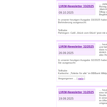
… viel
LVKM-Newsletter 33/2025
Richti
„Welt-
Alltag
09.10.2025
Beglei
In unserer heutigen Ausgabe 33/2025 habe
Behinderung ausgesucht:
Teilhabe
Flehingen: Café „Stück vom Glück“ jetzt mit ein
… heut
LVKM-Newsletter 32/2025
und lie
dass n
ährlich
26.09.2025
also Ih
In unserer heutigen Ausgabe 32/2025 habe
Sie ausgesucht:
Teilhabe
Karlsruhe: „Toilette für alle“ im BBBank Wildp
--------------------------------------
Vergangenen ... [
mehr
]
… heute
LVKM-Newsletter 31/2025
eine I
Studio
in ein
19.09.2025
im öff
umgew