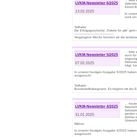
… lasst 
LVKM-Newsletter 6/2025
Valentin
Einem B
13.02.2025
In unse
rund um
Teilhabe
Die Erfolgsgeschichte „Toilette für alle“ geht
-------------------------------------------
Vergangene Woche konnten wir die landeswe
… bitte 
LVKM-Newsletter 5/2025
auch für
angezoge
Aktionst
07.02.2025
trägt, h
In unserer heutigen Ausgabe 5/2025 haben
ausgesucht:
Teilhabe
Bundesteilhabegesetz: Es beginnt mit der Erm
… heute 
LVKM-Newsletter 4/2025
Natursch
Zebraart
werden d
31.01.2025
Zebras s
Untersch
Mähne.
In unserer heutigen Ausgabe 4/2025 haben
ausgesucht: