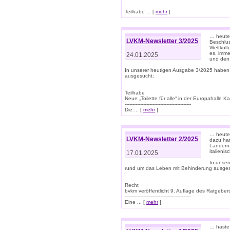
Teilhabe ... [
mehr
]
… heute 
LVKM-Newsletter 3/2025
Beschlu
Weltkult
es, imme
24.01.2025
und den 
In unserer heutigen Ausgabe 3/2025 haben
ausgesucht:
Teilhabe
Neue „Toilette für alle“ in der Europahalle Ka
-------------------------------------------
Die ... [
mehr
]
… heute 
LVKM-Newsletter 2/2025
dazu hat
Ländern 
italieni
17.01.2025
In unse
rund um das Leben mit Behinderung ausges
Recht
bvkm veröffentlicht 9. Auflage des Ratgeb
-------------------------------------------
Eine ... [
mehr
]
… haste 