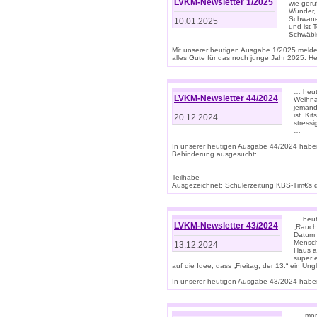
LVKM-Newsletter 1/2025
wie geru
Wunder, 
Schwanen
10.01.2025
und ist 
Schwäbi
Mit unserer heutigen Ausgabe 1/2025 meld
alles Gute für das noch junge Jahr 2025. H
… heute
LVKM-Newsletter 44/2024
Weihna
jemand
ist. K
20.12.2024
stress
…
In unserer heutigen Ausgabe 44/2024 habe
Behinderung ausgesucht:
Teilhabe
Ausgezeichnet: Schülerzeitung KBS-Tim€s de
… heute
LVKM-Newsletter 43/2024
„Rauch
Datum 
Mensch
13.12.2024
Haus au
super 
auf die Idee, dass „Freitag, der 13.“ ein Un
In unserer heutigen Ausgabe 43/2024 haben 
… „mor