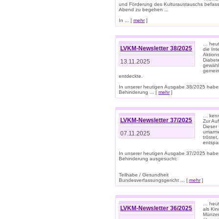
und Förderung des Kulturaustauschs befasse
Abend zu begehen ...
In ... [
mehr
]
… heut
LVKM-Newsletter 38/2025
die In
Aktions
Diabet
13.11.2025
gewählt
gemein
entdeckte.
In unserer heutigen Ausgabe 38/2025 habe
Behinderung ... [
mehr
]
… kenne
LVKM-Newsletter 37/2025
Zur Au
Dieser 
umarme
07.11.2025
tröste
entspa
In unserer heutigen Ausgabe 37/2025 habe
Behinderung ausgesucht:
Teilhabe / Gesundheit
Bundesverfassungsgericht ... [
mehr
]
… heute
LVKM-Newsletter 36/2025
als Kin
Münzen