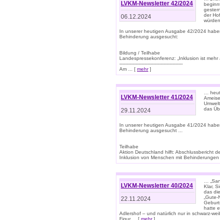
LVKM-Newsletter 42/2024
beginn
gestern
der Hof
06.12.2024
würden
In unserer heutigen Ausgabe 42/2024 habe
Behinderung ausgesucht:
Bildung / Teilhabe
Landespressekonferenz: „Inklusion ist mehr 
-------------------------------------------
Am ... [
mehr
]
… heute
LVKM-Newsletter 41/2024
Ameise
Umwelt
das Übe
29.11.2024
In unserer heutigen Ausgabe 41/2024 habe
Behinderung ausgesucht ...
Teilhabe
Aktion Deutschland hilft: Abschlussberic
Inklusion von Menschen mit Behinderungen (P
… „San
LVKM-Newsletter 40/2024
Klar, 
das die
„Gute-
22.11.2024
Geburt
hatte 
Adlershof – und natürlich nur in schwarz-w
Figur ... [
mehr
]