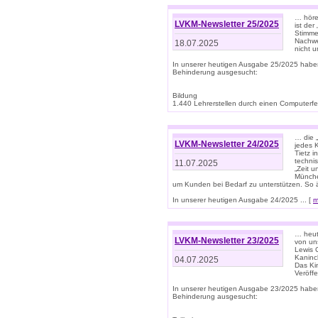
… höre
LVKM-Newsletter 25/2025
ist der
Stimme
Nachwe
18.07.2025
nicht 
In unserer heutigen Ausgabe 25/2025 habe
Behinderung ausgesucht:
Bildung
1.440 Lehrerstellen durch einen Computerfeh
… die 
LVKM-Newsletter 24/2025
jedes 
Tietz i
techni
11.07.2025
„Zeit 
Münche
um Kunden bei Bedarf zu unterstützen. So 
In unserer heutigen Ausgabe 24/2025 ... [
m
… heute
LVKM-Newsletter 23/2025
von uns
Lewis C
Kaninc
04.07.2025
Das Kin
Veröff
In unserer heutigen Ausgabe 23/2025 habe
Behinderung ausgesucht: