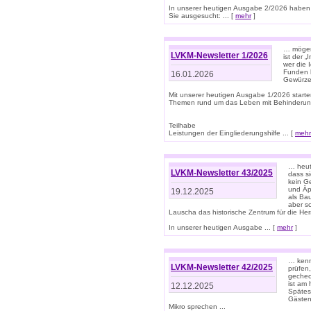
In unserer heutigen Ausgabe 2/2026 haben
Sie ausgesucht: ... [
mehr
]
… mögen 
LVKM-Newsletter 1/2026
ist der 
wer die 
Funden b
16.01.2026
Gewürze 
Mit unserer heutigen Ausgabe 1/2026 starte
Themen rund um das Leben mit Behinderun
Teilhabe
Leistungen der Eingliederungshilfe ... [
mehr
… heut
LVKM-Newsletter 43/2025
dass s
kein G
und Äp
19.12.2025
als Bau
aber sc
Lauscha das historische Zentrum für die He
In unserer heutigen Ausgabe ... [
mehr
]
… kenn
LVKM-Newsletter 42/2025
prüfen
gechec
ist am
12.12.2025
Spätest
Gästen 
Mikro sprechen ...