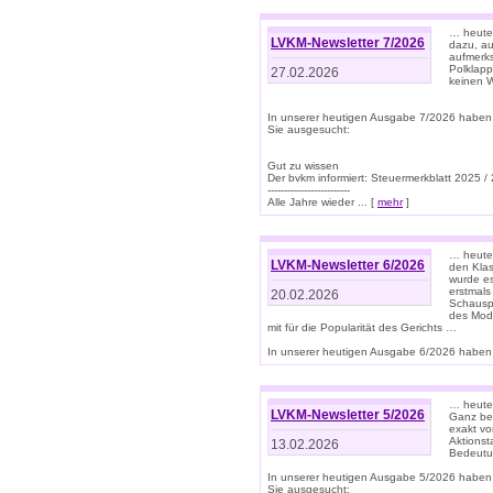
… heute 
LVKM-Newsletter 7/2026
dazu, au
aufmerks
Polklapp
27.02.2026
keinen W
In unserer heutigen Ausgabe 7/2026 haben
Sie ausgesucht:
Gut zu wissen
Der bvkm informiert: Steuermerkblatt 2025 /
-------------------------
Alle Jahre wieder ... [
mehr
]
… heute 
LVKM-Newsletter 6/2026
den Klas
wurde es
erstmals
20.02.2026
Schauspi
des Mode
mit für die Popularität des Gerichts …
In unserer heutigen Ausgabe 6/2026 haben 
… heute 
LVKM-Newsletter 5/2026
Ganz bew
exakt vo
Aktionst
13.02.2026
Bedeutun
In unserer heutigen Ausgabe 5/2026 haben
Sie ausgesucht: