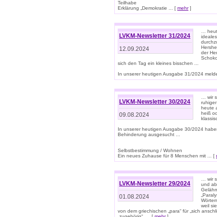
Teilhabe
Erklärung „Demokratie ... [
mehr
]
… heute
LVKM-Newsletter 31/2024
ideale
durchzu
Hershe
12.09.2024
der He
Schoko
sich den Tag ein kleines bisschen ...
In unserer heutigen Ausgabe 31/2024 melde
… wir 
LVKM-Newsletter 30/2024
ruhige
heute 
heiß od
09.08.2024
klassi
In unserer heutigen Ausgabe 30/2024 habe
Behinderung ausgesucht ...
Selbstbestimmung / Wohnen
Ein neues Zuhause für 8 Menschen mit ... [
… wir s
LVKM-Newsletter 29/2024
und ab 
Gelähm
„Paral
01.08.2024
Wörtern
weil si
von dem griechischen „para“ für „sich anschl
„zugehörig“, ... [
mehr
]