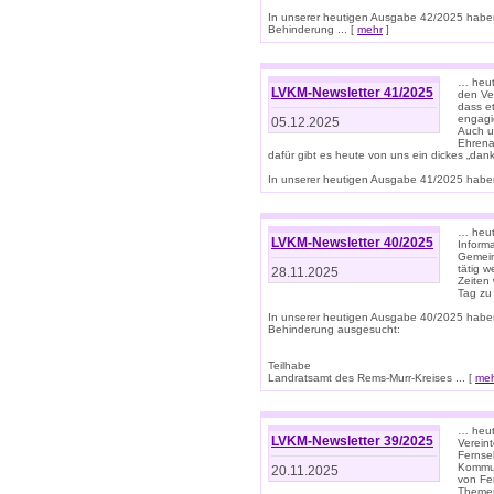
In unserer heutigen Ausgabe 42/2025 habe
Behinderung ... [
mehr
]
… heute
LVKM-Newsletter 41/2025
den Ver
dass et
engagie
05.12.2025
Auch u
Ehrena
dafür gibt es heute von uns ein dickes „dank
In unserer heutigen Ausgabe 41/2025 haben 
… heute
LVKM-Newsletter 40/2025
Informa
Gemein
tätig w
28.11.2025
Zeiten 
Tag zu
In unserer heutigen Ausgabe 40/2025 habe
Behinderung ausgesucht:
Teilhabe
Landratsamt des Rems-Murr-Kreises ... [
me
… heute
LVKM-Newsletter 39/2025
Verein
Fernse
Kommun
20.11.2025
von Fe
Themen 