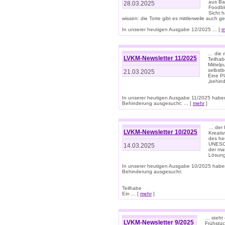
aus Ba
28.03.2025
Foodbl
Sicht h
wissen: die Torte gibt es mittlerweile auch g
In unserer heutigen Ausgabe 12/2025 ... [
m
… die r
LVKM-Newsletter 11/2025
Teilha
Mittelp
selbstb
21.03.2025
Eine Pl
„behind
In unserer heutigen Ausgabe 11/2025 habe
Behinderung ausgesucht: ... [
mehr
]
… der 
LVKM-Newsletter 10/2025
Kreati
des heu
UNESCO 
14.03.2025
der ma
Lösung
In unserer heutigen Ausgabe 10/2025 habe
Behinderung ausgesucht:
Teilhabe
Ein ... [
mehr
]
… steht 
LVKM-Newsletter 9/2025
Frühstüc