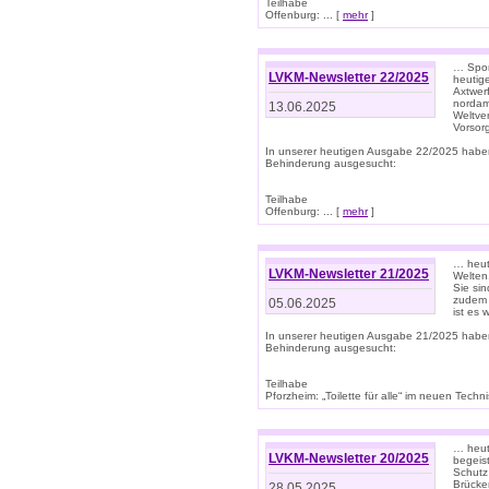
Teilhabe
Offenburg: ... [
mehr
]
… Spor
LVKM-Newsletter 22/2025
heutig
Axtwer
nordame
13.06.2025
Weltve
Vorsor
In unserer heutigen Ausgabe 22/2025 habe
Behinderung ausgesucht:
Teilhabe
Offenburg: ... [
mehr
]
… heute
LVKM-Newsletter 21/2025
Welten
Sie sin
zudem 
05.06.2025
ist es 
In unserer heutigen Ausgabe 21/2025 habe
Behinderung ausgesucht:
Teilhabe
Pforzheim: „Toilette für alle“ im neuen Techni
… heute
LVKM-Newsletter 20/2025
begeis
Schutz
Brücken
28.05.2025