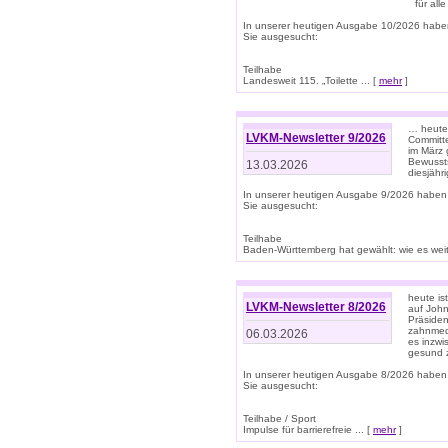
für all
In unserer heutigen Ausgabe 10/2026 habe
Sie ausgesucht:
Teilhabe
Landesweit 115. „Toilette ... [
mehr
]
… heute 
LVKM-Newsletter 9/2026
Committe
im März 
Bewussts
13.03.2026
diesjähr
In unserer heutigen Ausgabe 9/2026 haben
Sie ausgesucht:
Teilhabe
Baden-Württemberg hat gewählt: wie es weite
heute is
LVKM-Newsletter 8/2026
auf Joh
Präsiden
zahnmedi
06.03.2026
es inzwi
gesund z
In unserer heutigen Ausgabe 8/2026 haben
Sie ausgesucht:
Teilhabe / Sport
Impulse für barrierefreie ... [
mehr
]