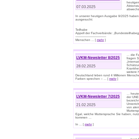
heutigen
Aktionst
07.03.2025
abwechs
In unserer heutigen Ausgabe 9/2025 haben
ausgesucht:
Teilhabe
Appell der Fachverbände: „Bundesteilhabeg
---------------------------------
Menschen ... [
mehr
]
… die Fa
LVKM-Newsletter 8/2025
fragen S
„Interna
Schätzun
28.02.2025
Krankhei
weitere 
Deutschland leben rund 4 Millionen Mensche
Farben sprechen – ... [
mehr
]
… heute 
LVKM-Newsletter 7/2025
der UNE
bezeichn
Unterric
21.02.2025
von alem
Muttersp
Egal, welche Muttersprache Sie haben, nutz
kommen …
In ... [
mehr
]