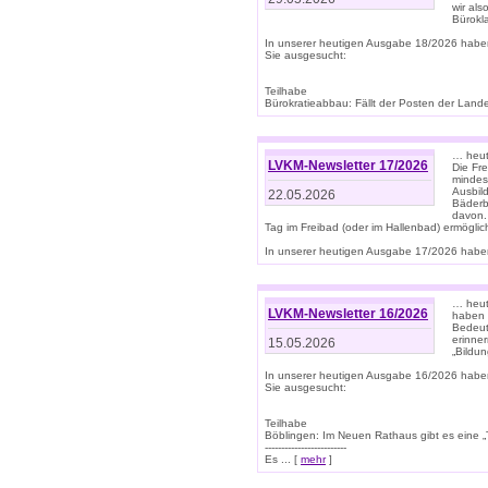
wir als
Bürok
In unserer heutigen Ausgabe 18/2026 habe
Sie ausgesucht:
Teilhabe
Bürokratieabbau: Fällt der Posten der Land
… heut
LVKM-Newsletter 17/2026
Die Fr
mindes
Ausbild
22.05.2026
Bäderbe
davon.
Tag im Freibad (oder im Hallenbad) ermöglic
In unserer heutigen Ausgabe 17/2026 haben
… heute
LVKM-Newsletter 16/2026
haben 
Bedeut
erinner
15.05.2026
„Bildun
In unserer heutigen Ausgabe 16/2026 habe
Sie ausgesucht:
Teilhabe
Böblingen: Im Neuen Rathaus gibt es eine „Toi
-------------------------
Es ... [
mehr
]