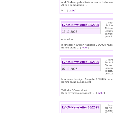
und Förderung des Kulturaustauschs befasse
Abend zu begehen ...
In ... [
mehr
]
… heut
LVKM-Newsletter 38/2025
die In
Aktions
Diabet
13.11.2025
gewählt
gemein
entdeckte.
In unserer heutigen Ausgabe 38/2025 habe
Behinderung ... [
mehr
]
… kenne
LVKM-Newsletter 37/2025
Zur Au
Dieser 
umarme
07.11.2025
tröste
entspa
In unserer heutigen Ausgabe 37/2025 habe
Behinderung ausgesucht:
Teilhabe / Gesundheit
Bundesverfassungsgericht ... [
mehr
]
… heute
LVKM-Newsletter 36/2025
als Kin
Münzen