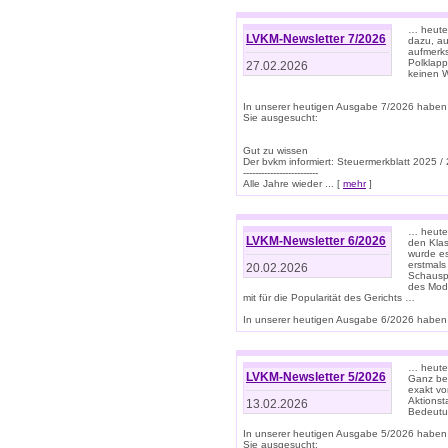
… heute 
LVKM-Newsletter 7/2026
dazu, au
aufmerks
Polklapp
27.02.2026
keinen W
In unserer heutigen Ausgabe 7/2026 haben
Sie ausgesucht:
Gut zu wissen
Der bvkm informiert: Steuermerkblatt 2025 /
-------------------------
Alle Jahre wieder ... [
mehr
]
… heute 
LVKM-Newsletter 6/2026
den Klas
wurde es
erstmals
20.02.2026
Schauspi
des Mode
mit für die Popularität des Gerichts …
In unserer heutigen Ausgabe 6/2026 haben 
… heute 
LVKM-Newsletter 5/2026
Ganz bew
exakt vo
Aktionst
13.02.2026
Bedeutun
In unserer heutigen Ausgabe 5/2026 haben
Sie ausgesucht: