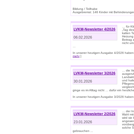
Bildung / Teilhabe
Ausgebremst: 146 Kinder mit Behinderungen
… für Kl
LVKM-Newsletter 4/2026
„Tag des
kalten T
Heizung 
06.02.2026
Beitrag 
nicht um
…
In unserer heutigen Ausgabe 4/2026 haben 
mehr
]
… die Ve
LVKM-Newsletter 3/2026
ausgeruf
Landwirt
und halt
30.01.2026
Pflegend
vergleic
ginge es im Alltag nicht … dafür ein herzlich
In unserer heutigen Ausgabe 3/2026 haben 
… der In
LVKM-Newsletter 2/2026
Wahl mit
wird si
angewend
23.01.2026
vorüberg
solche S
gebrauchen ...