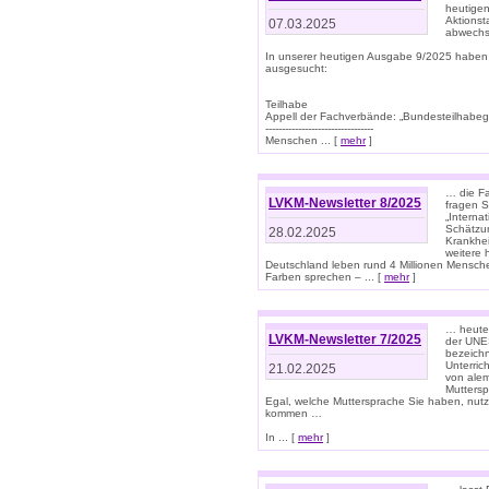
heutigen
Aktionst
07.03.2025
abwechs
In unserer heutigen Ausgabe 9/2025 haben
ausgesucht:
Teilhabe
Appell der Fachverbände: „Bundesteilhabeg
---------------------------------
Menschen ... [
mehr
]
… die Fa
LVKM-Newsletter 8/2025
fragen S
„Interna
Schätzun
28.02.2025
Krankhei
weitere 
Deutschland leben rund 4 Millionen Mensche
Farben sprechen – ... [
mehr
]
… heute 
LVKM-Newsletter 7/2025
der UNE
bezeichn
Unterric
21.02.2025
von alem
Muttersp
Egal, welche Muttersprache Sie haben, nutz
kommen …
In ... [
mehr
]