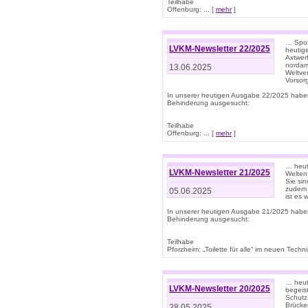
Teilhabe
Offenburg: ... [
mehr
]
… Spor
LVKM-Newsletter 22/2025
heutig
Axtwer
nordame
13.06.2025
Weltve
Vorsor
In unserer heutigen Ausgabe 22/2025 habe
Behinderung ausgesucht:
Teilhabe
Offenburg: ... [
mehr
]
… heute
LVKM-Newsletter 21/2025
Welten
Sie sin
zudem 
05.06.2025
ist es 
In unserer heutigen Ausgabe 21/2025 habe
Behinderung ausgesucht:
Teilhabe
Pforzheim: „Toilette für alle“ im neuen Techni
… heute
LVKM-Newsletter 20/2025
begeis
Schutz
Brücken
28.05.2025