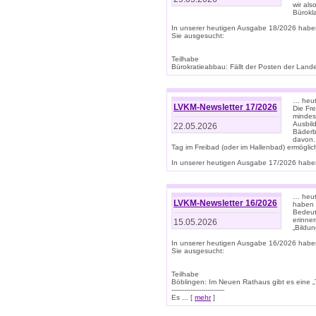
wir als
Bürok
In unserer heutigen Ausgabe 18/2026 habe
Sie ausgesucht:
Teilhabe
Bürokratieabbau: Fällt der Posten der Land
… heut
LVKM-Newsletter 17/2026
Die Fr
mindes
Ausbild
22.05.2026
Bäderbe
davon.
Tag im Freibad (oder im Hallenbad) ermöglic
In unserer heutigen Ausgabe 17/2026 haben
… heute
LVKM-Newsletter 16/2026
haben 
Bedeut
erinner
15.05.2026
„Bildun
In unserer heutigen Ausgabe 16/2026 habe
Sie ausgesucht:
Teilhabe
Böblingen: Im Neuen Rathaus gibt es eine „Toi
-------------------------
Es ... [
mehr
]