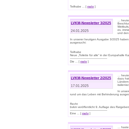
Teilhabe ... [
mehr
]
… heute 
LVKM-Newsletter 3/2025
Beschlu
Weltkult
es, imme
24.01.2025
und den 
In unserer heutigen Ausgabe 3/2025 haben
ausgesucht:
Teilhabe
Neue „Toilette für alle“ in der Europahalle Ka
-------------------------------------------
Die ... [
mehr
]
… heute 
LVKM-Newsletter 2/2025
dazu hat
Ländern 
italieni
17.01.2025
In unse
rund um das Leben mit Behinderung ausges
Recht
bvkm veröffentlicht 9. Auflage des Ratgeb
-------------------------------------------
Eine ... [
mehr
]
… haste 