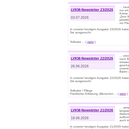
… heute
LVKM-Newsletter 23/2026
nur ein
Kreise
„Zero 
03.07.2026
plastik
zur Pla
In unserer heutigen Ausgabe 23/2026 habe
Sie ausgesucht:
Teilhabe ... [
mehr
]
… erin
LVKM-Newsletter 22/2026
nach B
einwan
gescha
26.06.2026
unsere
Bären a
In unserer heutigen Ausgabe 22/2026 habe
Sie ausgesucht:
Teilhabe / Pflege
Frankfurter Erklärung „Menschen ... [
mehr
]
… atme
LVKM-Newsletter 21/2026
langsa
Aktion
aufkom
18.06.2026
auch i
In unserer heutigen Ausgabe 21/2026 habe