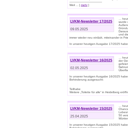
--------------------------------------
Weil ... [
mehr
]
… heut
LVKM-Newsletter 17/2025
wurde 
Außenm
Gründu
09.05.2025
Daraus
und di
immer wieder neu einlädt, miteinander in Fri
In unserer heutigen Ausgabe 17/2025 haben 
… heute
LVKM-Newsletter 16/2025
der Ge
gefeie
Nahrun
02.05.2025
Überfi
In unserer heutigen Ausgabe 16/2025 habe
Behinderung ausgesucht:
Teilhabe
Weitere „Toilette für alle“ in Heidelberg erö
… heute
LVKM-Newsletter 15/2025
Chance
Lebesn
50 ver
25.04.2025
Württem
In unserer heutigen Ausgabe 15/2025 habe
Behinderung ausgesucht: