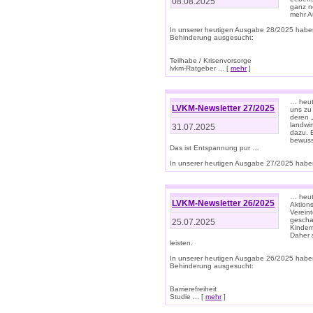
08.08.2025
ganz n
mehr A
In unserer heutigen Ausgabe 28/2025 habe
Behinderung ausgesucht:
Teilhabe / Krisenvorsorge
lvkm-Ratgeber ... [
mehr
]
… heut
LVKM-Newsletter 27/2025
uns zu
deren „
landwi
31.07.2025
dazu. E
bewusst
Das ist Entspannung pur …
In unserer heutigen Ausgabe 27/2025 haben
… heute
LVKM-Newsletter 26/2025
Aktion
Verein
gescha
25.07.2025
Kinder
Daher s
leisten.
In unserer heutigen Ausgabe 26/2025 habe
Behinderung ausgesucht:
Barrierefreiheit
Studie ... [
mehr
]