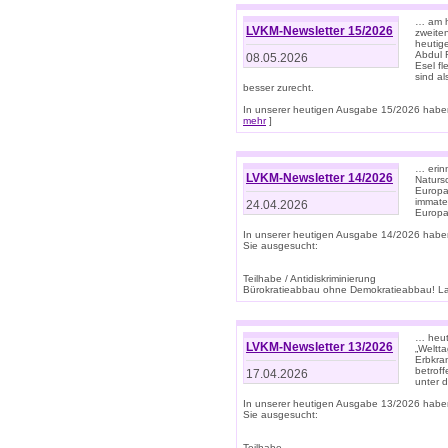
… am h
LVKM-Newsletter 15/2026
zweite
heutige
Abdul R
08.05.2026
Esel f
sind a
besser zurecht.
In unserer heutigen Ausgabe 15/2026 haben
mehr
]
… erin
LVKM-Newsletter 14/2026
Natursc
Europa
immate
24.04.2026
Europa
In unserer heutigen Ausgabe 14/2026 habe
Sie ausgesucht:
Teilhabe / Antidiskriminierung
Bürokratieabbau ohne Demokratieabbau! Land
… heut
LVKM-Newsletter 13/2026
„Weltta
Erbkran
betroff
17.04.2026
unter d
In unserer heutigen Ausgabe 13/2026 habe
Sie ausgesucht:
Teilhabe