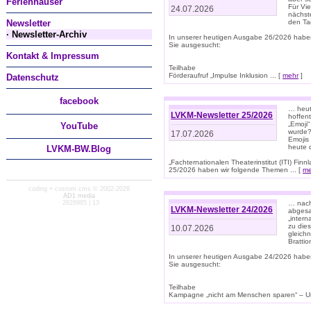
Ferienhäuser
Für Vi
24.07.2026
nächst
Newsletter
den T
· Newsletter-Archiv
In unserer heutigen Ausgabe 26/2026 habe
Sie ausgesucht:
Kontakt & Impressum
Teilhabe
Förderaufruf „Impulse Inklusion ... [
mehr
]
Datenschutz
facebook
… heut
LVKM-Newsletter 25/2026
hoffent
„Emoji“
You
Tube
wurde?
17.07.2026
Emojis 
heute 
LVKM-BW.Blog
„Fachternationalen Theaterinstitut (ITI) Fi
25/2026 haben wir folgende Themen ... [
me
coding + custom cms © 2002-2026
AD1 media
· 2626985 | 13
… nach
LVKM-Newsletter 24/2026
abgesag
„intern
zu dies
10.07.2026
gleich
Brattio
In unserer heutigen Ausgabe 24/2026 habe
Sie ausgesucht:
Teilhabe
Kampagne „nicht am Menschen sparen“ – Un