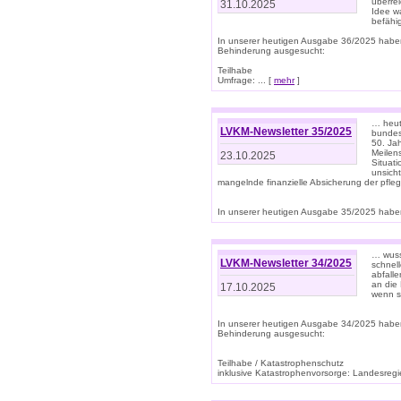
überre
31.10.2025
Idee w
befähi
In unserer heutigen Ausgabe 36/2025 habe
Behinderung ausgesucht:
Teilhabe
Umfrage: ... [
mehr
]
… heute
LVKM-Newsletter 35/2025
bundesw
50. Jah
Meilen
23.10.2025
Situati
unsicht
mangelnde finanzielle Absicherung der pfleg
In unserer heutigen Ausgabe 35/2025 haben
… wuss
LVKM-Newsletter 34/2025
schnel
abfalle
an die 
17.10.2025
wenn s
In unserer heutigen Ausgabe 34/2025 habe
Behinderung ausgesucht:
Teilhabe / Katastrophenschutz
inklusive Katastrophenvorsorge: Landesregie