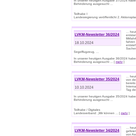
In unserer heutigen Ausgabe 37/2024 habe
Behinderung ausgesucht ...
Teilhabe I
Landesregierung veröffentlicht 2. Aktionsplan
… heute
LVKM-Newsletter 36/2024
entsta
Mitfah
fahren
18.10.2024
entste
Sachen
Segelflugzeug, …
In unserer heutigen Ausgabe 36/2024 habe
Behinderung ausgesucht ... [
mehr
]
… heute
LVKM-Newsletter 35/2024
von den
bereits
Interna
10.10.2024
Tag de
In unserer heutigen Ausgabe 35/2024 habe
Behinderung ausgesucht ...
Teilhabe / Digitales
Landesverband: „Wir können ... [
mehr
]
… heut
LVKM-Newsletter 34/2024
gefeier
von Ass