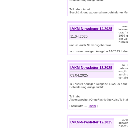
Teilhabe / Arbeit
Beschäftigungsquote schwerbehinderter Mens
… wuss
LVKM-Newsletter 14/2025
intern
drauf, 
1997 gi
11.04.2025
der Geb
Krankhe
und so auch Namensgeber war.
In unserer heutigen Ausgabe 14/2025 haben
… heut
LVKM-Newsletter 13/2025
„Intern
es gibt
zu eine
03.04.2025
vor all
In unserer heutigen Ausgabe 13/2025 habe
Behinderung ausgesucht:
Teilhabe
Aktionswoche #OhneFachkräfteKeineTeilh
---------------------------------
Fachkräfte ... [
mehr
]
… zuge
LVKM-Newsletter 12/2025
schwer
Kirscht