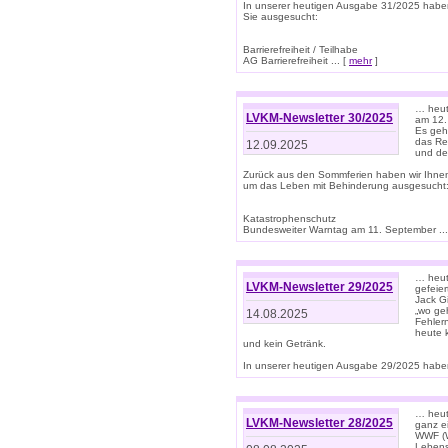
In unserer heutigen Ausgabe 31/2025 habe
Sie ausgesucht:
Barrierefreiheit / Teilhabe
AG Barrierefreiheit ... [
mehr
]
… heut
LVKM-Newsletter 30/2025
am 12.
Es geh
das Rec
12.09.2025
und de
Zurück aus den Sommferien haben wir Ihne
um das Leben mit Behinderung ausgesucht
Katastrophenschutz
Bundesweiter Warntag am 11. September ...
… heute
LVKM-Newsletter 29/2025
gefeie
Jack Gi
„wo ge
14.08.2025
Fehler
heute 
und kein Getränk.
In unserer heutigen Ausgabe 29/2025 haben
… heute
LVKM-Newsletter 28/2025
ganz e
WWF (W
Lebens