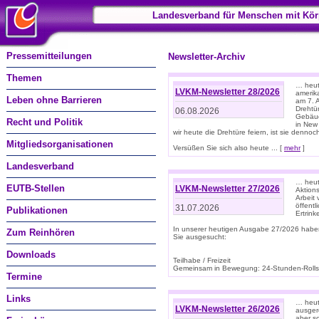
Landesverband für Menschen mit Kör
Pressemitteilungen
Newsletter-Archiv
Themen
… heute
LVKM-Newsletter 28/2026
amerik
Leben ohne Barrieren
am 7. 
Drehtür
06.08.2026
Gebäud
Recht und Politik
in New
wir heute die Drehtüre feiern, ist sie dennoch
Mitgliedsorganisationen
Versüßen Sie sich also heute ... [
mehr
]
Landesverband
… heut
EUTB-Stellen
LVKM-Newsletter 27/2026
Aktions
Arbeit
öffentl
31.07.2026
Publikationen
Ertrin
In unserer heutigen Ausgabe 27/2026 habe
Zum Reinhören
Sie ausgesucht:
Downloads
Teilhabe / Freizeit
Gemeinsam in Bewegung: 24-Stunden-Rollstu
Termine
Links
… heut
LVKM-Newsletter 26/2026
ausgere
aber s