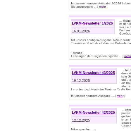
In unserer heutigen Ausgabe 2/2026 haben
Sie ausgesucht: ... [
mehr
]
… mögen 
LVKM-Newsletter 1/2026
ist der 
wer die 
Funden b
16.01.2026
Gewürze 
Mit unserer heutigen Ausgabe 1/2026 starte
Themen rund um das Leben mit Behinderun
Teilhabe
Leistungen der Eingliederungshilfe ... [
mehr
… heut
LVKM-Newsletter 43/2025
dass s
kein G
und Äp
19.12.2025
als Bau
aber sc
Lauscha das historische Zentrum für die He
In unserer heutigen Ausgabe ... [
mehr
]
… kenn
LVKM-Newsletter 42/2025
prüfen
gechec
ist am
12.12.2025
Spätest
Gästen 
Mikro sprechen ...