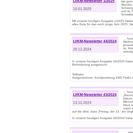
LVKM-Newsletter 1/2025
wie geru
Wunder, 
Schwanen
10.01.2025
und ist 
Schwäbi
Mit unserer heutigen Ausgabe 1/2025 meld
alles Gute für das noch junge Jahr 2025. H
… heute
LVKM-Newsletter 44/2024
Weihna
jemand
ist. K
20.12.2024
stress
…
In unserer heutigen Ausgabe 44/2024 habe
Behinderung ausgesucht:
Teilhabe
Ausgezeichnet: Schülerzeitung KBS-Tim€s de
… heute
LVKM-Newsletter 43/2024
„Rauch
Datum 
Mensch
13.12.2024
Haus au
super 
auf die Idee, dass „Freitag, der 13.“ ein Un
In unserer heutigen Ausgabe 43/2024 haben 
… „mor