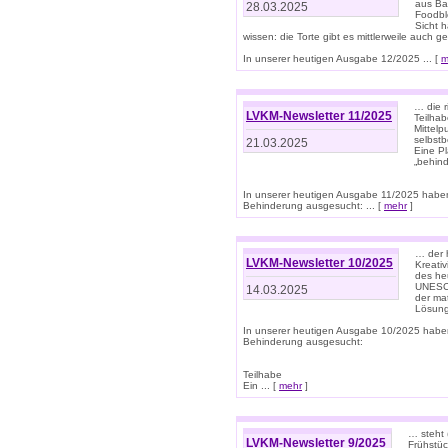
aus Ba
28.03.2025
Foodbl
Sicht h
wissen: die Torte gibt es mittlerweile auch g
In unserer heutigen Ausgabe 12/2025 ... [
m
… die r
LVKM-Newsletter 11/2025
Teilha
Mittelp
selbstb
21.03.2025
Eine Pl
„behind
In unserer heutigen Ausgabe 11/2025 habe
Behinderung ausgesucht: ... [
mehr
]
… der 
LVKM-Newsletter 10/2025
Kreati
des heu
UNESCO 
14.03.2025
der ma
Lösung
In unserer heutigen Ausgabe 10/2025 habe
Behinderung ausgesucht:
Teilhabe
Ein ... [
mehr
]
… steht 
LVKM-Newsletter 9/2025
Frühstüc