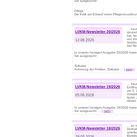
Sie ausgesucht:
Pflege
Die Kritik am Entwurf eines Pflegeneuordnung
… heute
LVKM-Newsletter 20/2026
deutsch
hat, k
von ih
12.06.2026
Notizb
Der Re
In unserer heutigen Ausgabe 20/2026 habe
Sie ausgesucht:
Teilhabe
Anhörung der Petition „Teilhabe ... [
mehr
]
… heute
LVKM-Newsletter 19/2026
Eröffn
am 5. 
Umwelt“
05.06.2026
lautet
dieses
In unserer heutigen Ausgabe 19/2026 habe
Sie ausgesucht: ... [
mehr
]
… an m
LVKM-Newsletter 18/2026
Deshal
amerik
Bürokra
29.05.2026