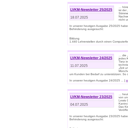
… höre
LVKM-Newsletter 25/2025
ist der
Stimme
Nachwe
18.07.2025
nicht 
In unserer heutigen Ausgabe 25/2025 habe
Behinderung ausgesucht:
Bildung
1.440 Lehrerstellen durch einen Computerfeh
… die 
LVKM-Newsletter 24/2025
jedes 
Tietz i
techni
11.07.2025
„Zeit 
Münche
um Kunden bei Bedarf zu unterstützen. So 
In unserer heutigen Ausgabe 24/2025 ... [
m
… heute
LVKM-Newsletter 23/2025
von uns
Lewis C
Kaninc
04.07.2025
Das Kin
Veröff
In unserer heutigen Ausgabe 23/2025 habe
Behinderung ausgesucht: