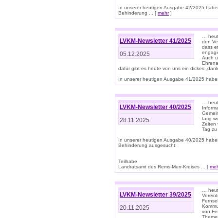
In unserer heutigen Ausgabe 42/2025 habe
Behinderung ... [
mehr
]
… heute
LVKM-Newsletter 41/2025
den Ver
dass et
engagie
05.12.2025
Auch u
Ehrena
dafür gibt es heute von uns ein dickes „dank
In unserer heutigen Ausgabe 41/2025 haben 
… heute
LVKM-Newsletter 40/2025
Informa
Gemein
tätig w
28.11.2025
Zeiten 
Tag zu
In unserer heutigen Ausgabe 40/2025 habe
Behinderung ausgesucht:
Teilhabe
Landratsamt des Rems-Murr-Kreises ... [
me
… heute
LVKM-Newsletter 39/2025
Verein
Fernse
Kommun
20.11.2025
von Fe
Themen 