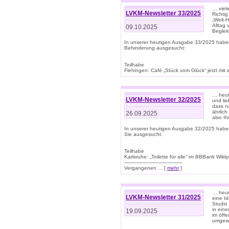
… viel
LVKM-Newsletter 33/2025
Richti
„Welt-
Alltag
09.10.2025
Beglei
In unserer heutigen Ausgabe 33/2025 habe
Behinderung ausgesucht:
Teilhabe
Flehingen: Café „Stück vom Glück“ jetzt mit ein
… heut
LVKM-Newsletter 32/2025
und lie
dass n
ährlich
26.09.2025
also Ih
In unserer heutigen Ausgabe 32/2025 habe
Sie ausgesucht:
Teilhabe
Karlsruhe: „Toilette für alle“ im BBBank Wildp
--------------------------------------
Vergangenen ... [
mehr
]
… heute
LVKM-Newsletter 31/2025
eine I
Studio
in ein
19.09.2025
im öff
umgew