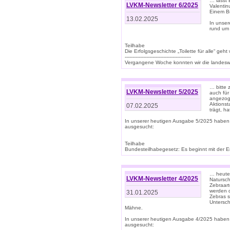
… lasst 
LVKM-Newsletter 6/2025
Valentin
Einem B
13.02.2025
In unse
rund um
Teilhabe
Die Erfolgsgeschichte „Toilette für alle“ geht
-------------------------------------------
Vergangene Woche konnten wir die landeswe
… bitte 
LVKM-Newsletter 5/2025
auch für
angezoge
Aktionst
07.02.2025
trägt, h
In unserer heutigen Ausgabe 5/2025 haben
ausgesucht:
Teilhabe
Bundesteilhabegesetz: Es beginnt mit der Erm
… heute 
LVKM-Newsletter 4/2025
Natursch
Zebraart
werden d
31.01.2025
Zebras s
Untersch
Mähne.
In unserer heutigen Ausgabe 4/2025 haben
ausgesucht: