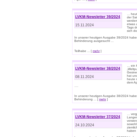
… heut
LVKM-Newsletter 39/2024
der Sa
werden
etwas 
15.11.2024
Tags de
sich d
In unserer heutigen Ausgabe 39/2024 habe
Behinderung ausgesucht ...
Teilhabe ... [
mehr
]
… ein 
LVKM-Newsletter 38/2024
„Weltpu
Gesine
hat und
08.11.2024
heute 
dem App
….
In unserer heutigen Ausgabe 38/2024 habe
Behinderung ... [
mehr
]
… verg
LVKM-Newsletter 37/2024
Langens
verwen
sowohl
24.10.2024
ziemlic
haben