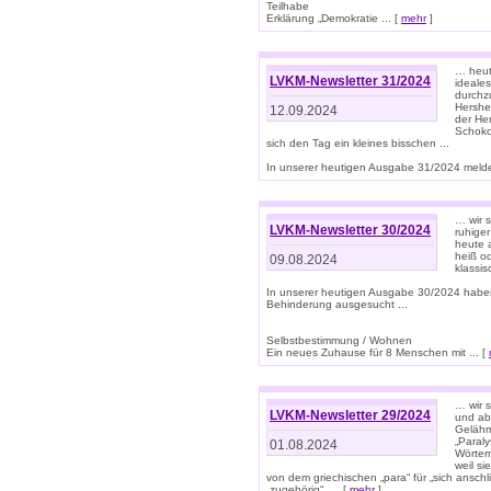
Teilhabe
Erklärung „Demokratie ... [
mehr
]
… heute
LVKM-Newsletter 31/2024
ideale
durchzu
Hershe
12.09.2024
der He
Schoko
sich den Tag ein kleines bisschen ...
In unserer heutigen Ausgabe 31/2024 melde
… wir 
LVKM-Newsletter 30/2024
ruhige
heute 
heiß od
09.08.2024
klassi
In unserer heutigen Ausgabe 30/2024 habe
Behinderung ausgesucht ...
Selbstbestimmung / Wohnen
Ein neues Zuhause für 8 Menschen mit ... [
… wir s
LVKM-Newsletter 29/2024
und ab 
Gelähm
„Paral
01.08.2024
Wörtern
weil si
von dem griechischen „para“ für „sich anschl
„zugehörig“, ... [
mehr
]