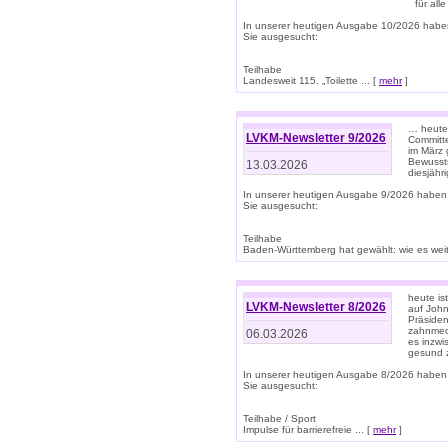
für all
In unserer heutigen Ausgabe 10/2026 habe
Sie ausgesucht:
Teilhabe
Landesweit 115. „Toilette ... [
mehr
]
… heute 
LVKM-Newsletter 9/2026
Committe
im März 
Bewussts
13.03.2026
diesjähr
In unserer heutigen Ausgabe 9/2026 haben
Sie ausgesucht:
Teilhabe
Baden-Württemberg hat gewählt: wie es weite
heute is
LVKM-Newsletter 8/2026
auf Joh
Präsiden
zahnmedi
06.03.2026
es inzwi
gesund z
In unserer heutigen Ausgabe 8/2026 haben
Sie ausgesucht:
Teilhabe / Sport
Impulse für barrierefreie ... [
mehr
]