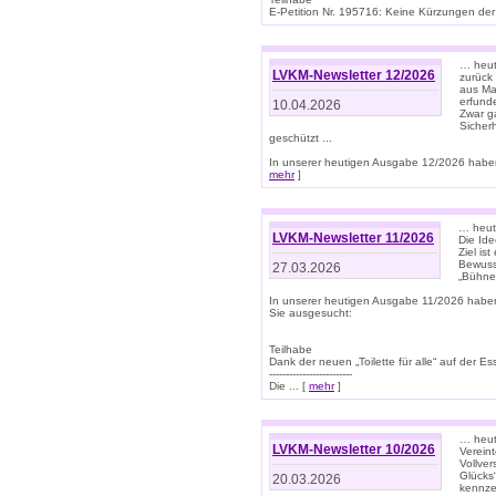
E-Petition Nr. 195716: Keine Kürzungen der E
… heute
LVKM-Newsletter 12/2026
zurück
aus Ma
erfund
10.04.2026
Zwar ga
Sicher
geschützt ...
In unserer heutigen Ausgabe 12/2026 haben
mehr
]
… heute
LVKM-Newsletter 11/2026
Die Ide
Ziel is
Bewuss
27.03.2026
„Bühne 
In unserer heutigen Ausgabe 11/2026 habe
Sie ausgesucht:
Teilhabe
Dank der neuen „Toilette für alle“ auf der Ess
-------------------------
Die ... [
mehr
]
… heute
LVKM-Newsletter 10/2026
Verein
Vollve
Glücks
20.03.2026
kennze