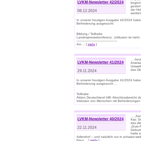
LVKM-Newsletter 42/2024
beginn
gestern
der Hof
06.12.2024
würden
In unserer heutigen Ausgabe 42/2024 habe
Behinderung ausgesucht:
Bildung / Teilhabe
Landespressekonferenz: „Inklusion ist mehr 
-------------------------------------------
Am ... [
mehr
]
… heute
LVKM-Newsletter 41/2024
Ameise
Umwelt
das Übe
29.11.2024
In unserer heutigen Ausgabe 41/2024 habe
Behinderung ausgesucht ...
Teilhabe
Aktion Deutschland hilft: Abschlussberic
Inklusion von Menschen mit Behinderungen (P
… „San
LVKM-Newsletter 40/2024
Klar, 
das die
„Gute-
22.11.2024
Geburt
hatte 
Adlershof – und natürlich nur in schwarz-w
Figur ... [
mehr
]