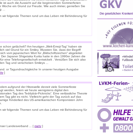
ele ist auch die Aussicht auf die beginnenden Sommerferien
e Woche ein Grund zur Freude. Wie auch immer, genießen Sie
ag …
n wir folgende Themen rund um das Leben mit Behinderung für
e schon gelächelt? Am heutigen „Welt-Emoji-Tag“ haben sie
lich viel Grund für ein Smiley. Wussten Sie, dass der Begriff
 sich vom japanischen Wort für „Bildschriftzeichen“ abgeleitet
 Der Japaner Shigetaka Kurita hatte in den 1990er Jahren die
für eine Telefongesellschaft entwickelt . Versüßen Sie sich also
den Tag und verschicken Smileys ...
nnland. or Tagundnachtgleiche In unserer heutigen Ausgabe
hr
]
dem aufgrund der Hitzewelle derzeit viele Sommerfeste
t werden, feiern wir heute wenigstens digital den
ationalen Tag des Teddybär-Picknicks“. Eine verlässliche Theorie
em Tag gibt es nicht. Vielleicht geht der Tag zurück auf das
namige Kinderlied des US-amerikanischen Komponisten John
n.
n wir folgende Themen rund um das Leben mit Behinderung für
ser Landesverband ... [
mehr
]