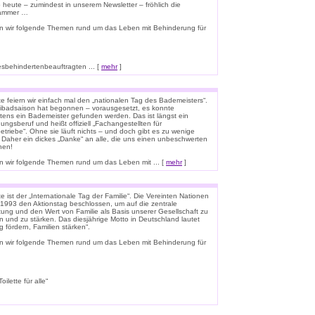
o heute – zumindest in unserem Newsletter – fröhlich die
lammer …
n wir folgende Themen rund um das Leben mit Behinderung für
esbehindertenbeauftragten ... [
mehr
]
e feiern wir einfach mal den „nationalen Tag des Bademeisters“.
eibadsaison hat begonnen – vorausgesetzt, es konnte
tens ein Bademeister gefunden werden. Das ist längst ein
ungsberuf und heißt offiziell „Fachangestellten für
triebe“. Ohne sie läuft nichts – und doch gibt es zu wenige
 Daher ein dickes „Danke“ an alle, die uns einen unbeschwerten
hen!
 wir folgende Themen rund um das Leben mit ... [
mehr
]
 ist der „Internationale Tag der Familie“. Die Vereinten Nationen
1993 den Aktionstag beschlossen, um auf die zentrale
ung und den Wert von Familie als Basis unserer Gesellschaft zu
n und zu stärken. Das diesjährige Motto in Deutschland lautet
g fördern, Familien stärken“.
n wir folgende Themen rund um das Leben mit Behinderung für
lette für alle“