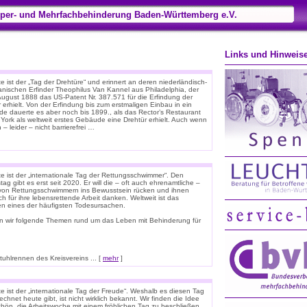
per- und Mehrfachbehinderung Baden-Württemberg e.V.
Links und Hinweis
 ist der „Tag der Drehtüre“ und erinnert an deren niederländisch-
anischen Erfinder Theophilus Van Kannel aus Philadelphia, der
August 1888 das US-Patent Nr. 387.571 für die Erfindung der
 erhielt. Von der Erfindung bis zum erstmaligen Einbau in ein
e dauerte es aber noch bis 1899., als das Rector’s Restaurant
 York als weltweit erstes Gebäude eine Drehtür erhielt. Auch wenn
 – leider – nicht barrierefrei …
e ist der „internationale Tag der Rettungsschwimmer“. Den
tag gibt es erst seit 2020. Er will die – oft auch ehrenamtliche –
 von Rettungsschwimmern ins Bewusstsein rücken und ihnen
ich für ihre lebensrettende Arbeit danken. Weltweit ist das
ken eines der häufigsten Todesursachen.
n wir folgende Themen rund um das Leben mit Behinderung für
hlrennen des Kreisvereins ... [
mehr
]
e ist der „internationale Tag der Freude“. Weshalb es diesen Tag
chnet heute gibt, ist nicht wirklich bekannt. Wir finden die Idee
chön, die Arbeitswoche mit einem fröhlichen Tag zu beschließen.