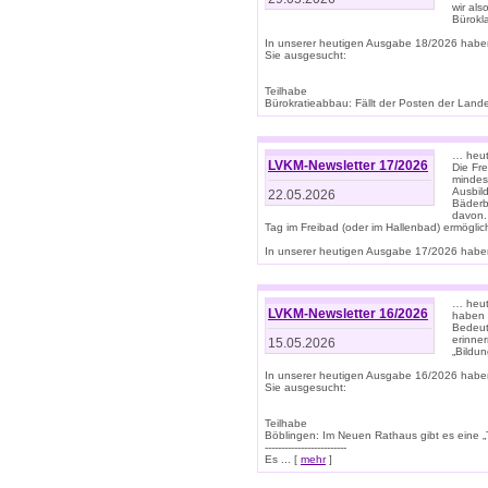
wir als
Bürok
In unserer heutigen Ausgabe 18/2026 habe
Sie ausgesucht:
Teilhabe
Bürokratieabbau: Fällt der Posten der Land
… heut
LVKM-Newsletter 17/2026
Die Fr
mindes
Ausbild
22.05.2026
Bäderbe
davon.
Tag im Freibad (oder im Hallenbad) ermöglic
In unserer heutigen Ausgabe 17/2026 haben
… heute
LVKM-Newsletter 16/2026
haben 
Bedeut
erinner
15.05.2026
„Bildun
In unserer heutigen Ausgabe 16/2026 habe
Sie ausgesucht:
Teilhabe
Böblingen: Im Neuen Rathaus gibt es eine „Toi
-------------------------
Es ... [
mehr
]