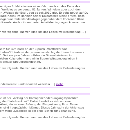
eutigen 8. Mai erinnern wir natürlich auch an das Ende des
n Weltkrieges vor genau 81 Jahren. Wir feiern aber auch den
n „Welttag der Esel“, den es seit 2010 gibt. Er geht zurück auf Dr.
aziq Kakar. Im Rahmen seiner Doktorarbeit stellte er fest, dass
leißiger und widerstandsfähiger gegenüber dem trockenen Klima
ls Kamele. Auch mit den harten Arbeitsbedingungen kommen sie
 wir folgende Themen rund um das Leben mit Behinderung ... [
nern Sie sich noch an den Spruch „Mosttrinker sind
hützer“? Heute ist der „internationale Tag der Streuobstwiese in
“. Seit ein paar Jahren zählen die Streuobstwiesen im
riellen Kulturerbe – und wir in Baden-Württemberg leben in
s größter Streuobstlandschaft.
n wir folgende Themen rund um das Leben mit Behinderung für
esweites Bündnis fordert weiterhin ... [
mehr
]
e ist der „Welttag der Hämophilie“ oder umgangssprachlich
g der Bluterkrankheit“. Dabei handelt es sich um eine
kheit, die zu einer Störung der Blutgerinnung führt. Davon
en sind hauptsächlich Männer. Dieses Jahr steht der Aktionstag
em Motto „Diagnose ist der erste Schritt zur Behandlung.“
n wir folgende Themen rund um das Leben mit Behinderung für