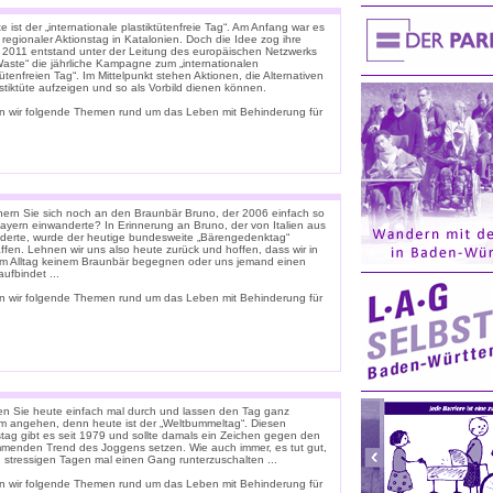
 ist der „internationale plastiktütenfreie Tag“. Am Anfang war es
 regionaler Aktionstag in Katalonien. Doch die Idee zog ihre
. 2011 entstand unter der Leitung des europäischen Netzwerks
Waste“ die jährliche Kampagne zum „internationalen
tütenfreien Tag“. Im Mittelpunkt stehen Aktionen, die Alternativen
stiktüte aufzeigen und so als Vorbild dienen können.
n wir folgende Themen rund um das Leben mit Behinderung für
nern Sie sich noch an den Braunbär Bruno, der 2006 einfach so
ayern einwanderte? In Erinnerung an Bruno, der von Italien aus
derte, wurde der heutige bundesweite „Bärengedenktag“
ffen. Lehnen wir uns also heute zurück und hoffen, dass wir in
m Alltag keinem Braunbär begegnen oder uns jemand einen
ufbindet ...
n wir folgende Themen rund um das Leben mit Behinderung für
n Sie heute einfach mal durch und lassen den Tag ganz
m angehen, denn heute ist der „Weltbummeltag“. Diesen
stag gibt es seit 1979 und sollte damals ein Zeichen gegen den
menden Trend des Joggens setzen. Wie auch immer, es tut gut,
n stressigen Tagen mal einen Gang runterzuschalten ...
n wir folgende Themen rund um das Leben mit Behinderung für