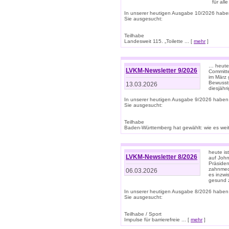
für all
In unserer heutigen Ausgabe 10/2026 habe
Sie ausgesucht:
Teilhabe
Landesweit 115. „Toilette ... [
mehr
]
… heute 
LVKM-Newsletter 9/2026
Committe
im März 
Bewussts
13.03.2026
diesjähr
In unserer heutigen Ausgabe 9/2026 haben
Sie ausgesucht:
Teilhabe
Baden-Württemberg hat gewählt: wie es weite
heute is
LVKM-Newsletter 8/2026
auf Joh
Präsiden
zahnmedi
06.03.2026
es inzwi
gesund z
In unserer heutigen Ausgabe 8/2026 haben
Sie ausgesucht:
Teilhabe / Sport
Impulse für barrierefreie ... [
mehr
]