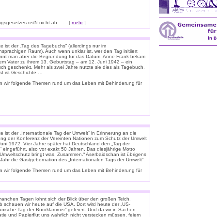
sgesetzes reißt nicht ab – ... [
mehr
]
 ist der „Tag des Tagebuchs“ (allerdings nur im
sprachigen Raum). Auch wenn unklar ist, wer den Tag initiiert
ennt man aber die Begründung für das Datum. Anne Frank bekam
rem Vater zu ihrem 13. Geburtstag – am 12. Juni 1942 – ein
uch geschenkt. Mehr als zwei Jahre nutzte sie dies als Tagebuch.
st ist Geschichte …
n wir folgende Themen rund um das Leben mit Behinderung für
 ist der „Internationale Tag der Umwelt“ in Erinnerung an die
ung der Konferenz der Vereinten Nationen zum Schutz der Umwelt
Juni 1972. Vier Jahre später hat Deutschland den „Tag der
 eingeführt, also vor exakt 50 Jahren. Das diesjährige Motto
 „Umweltschutz bringt was. Zusammen.“ Aserbaidschan ist übrigens
 Jahr die Gastgebernation des „Internationalen Tags der Umwelt“.
n wir folgende Themen rund um das Leben mit Behinderung für
anchen Tagen lohnt sich der Blick über den großen Teich.
b schauen wir heute auf die USA. Dort wird heute der „US-
anische Tag der Büroklammer“ gefeiert. Und da wir in Sachen
tie und Papierflut uns wahrlich nicht verstecken müssen, feiern