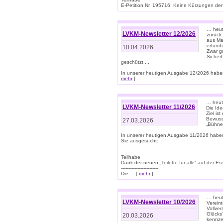
E-Petition Nr. 195716: Keine Kürzungen der E
… heute
LVKM-Newsletter 12/2026
zurück
aus Ma
erfund
10.04.2026
Zwar ga
Sicher
geschützt ...
In unserer heutigen Ausgabe 12/2026 haben
mehr
]
… heute
LVKM-Newsletter 11/2026
Die Ide
Ziel is
Bewuss
27.03.2026
„Bühne 
In unserer heutigen Ausgabe 11/2026 habe
Sie ausgesucht:
Teilhabe
Dank der neuen „Toilette für alle“ auf der Ess
-------------------------
Die ... [
mehr
]
… heute
LVKM-Newsletter 10/2026
Verein
Vollve
Glücks
20.03.2026
kennze