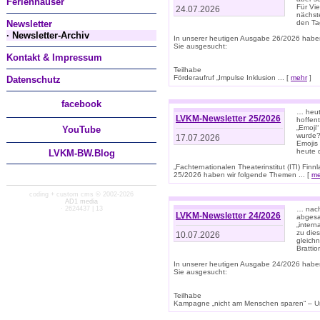
Ferienhäuser
Für Vi
24.07.2026
nächst
Newsletter
den T
· Newsletter-Archiv
In unserer heutigen Ausgabe 26/2026 habe
Sie ausgesucht:
Kontakt & Impressum
Teilhabe
Förderaufruf „Impulse Inklusion ... [
mehr
]
Datenschutz
facebook
… heut
LVKM-Newsletter 25/2026
hoffent
„Emoji“
You
Tube
wurde?
17.07.2026
Emojis 
heute 
LVKM-BW.Blog
„Fachternationalen Theaterinstitut (ITI) Fi
25/2026 haben wir folgende Themen ... [
me
coding + custom cms © 2002-2026
AD1 media
· 2624437 | 13
… nach
LVKM-Newsletter 24/2026
abgesag
„intern
zu dies
10.07.2026
gleich
Brattio
In unserer heutigen Ausgabe 24/2026 habe
Sie ausgesucht:
Teilhabe
Kampagne „nicht am Menschen sparen“ – Un