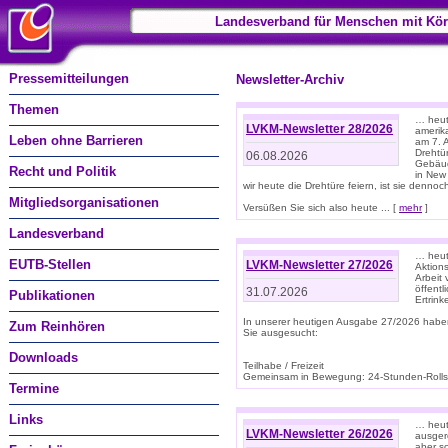
Landesverband für Menschen mit Kör
Pressemitteilungen
Newsletter-Archiv
Themen
… heute
LVKM-Newsletter 28/2026
amerik
Leben ohne Barrieren
am 7. 
Drehtür
06.08.2026
Gebäud
Recht und Politik
in New
wir heute die Drehtüre feiern, ist sie dennoch
Mitgliedsorganisationen
Versüßen Sie sich also heute ... [
mehr
]
Landesverband
… heut
EUTB-Stellen
LVKM-Newsletter 27/2026
Aktions
Arbeit
öffentl
31.07.2026
Publikationen
Ertrin
In unserer heutigen Ausgabe 27/2026 habe
Zum Reinhören
Sie ausgesucht:
Downloads
Teilhabe / Freizeit
Gemeinsam in Bewegung: 24-Stunden-Rollstu
Termine
Links
… heut
LVKM-Newsletter 26/2026
ausgere
aber s