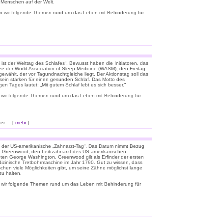
e Menschen auf der Welt.
n wir folgende Themen rund um das Leben mit Behinderung für
ist der Welttag des Schlafes“. Bewusst haben die Initiatoren, das
e der World Association of Sleep Medicine (WASM), den Freitag
gewählt, der vor Tagundnachtgleiche liegt. Der Aktionstag soll das
ein stärken für einen gesunden Schlaf. Das Motto des
igen Tages lautet: „Mit gutem Schlaf lebt es sich besser.“
 wir folgende Themen rund um das Leben mit Behinderung für
r ... [
mehr
]
t der US-amerikanische „Zahnarzt-Tag“. Das Datum nimmt Bezug
n Greenwood, den Leibzahnarzt des US-amerikanischen
ten George Washington. Greenwood gilt als Erfinder der ersten
zinische Tretbohrmaschine im Jahr 1790. Gut zu wissen, dass
schen viele Möglichkeiten gibt, um seine Zähne möglichst lange
u halten.
 wir folgende Themen rund um das Leben mit Behinderung für