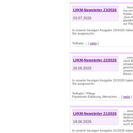
… heute
LVKM-Newsletter 23/2026
nur ein
Kreise
„Zero 
03.07.2026
plastik
zur Pla
In unserer heutigen Ausgabe 23/2026 habe
Sie ausgesucht:
Teilhabe ... [
mehr
]
… erin
LVKM-Newsletter 22/2026
nach B
einwan
gescha
26.06.2026
unsere
Bären a
In unserer heutigen Ausgabe 22/2026 habe
Sie ausgesucht:
Teilhabe / Pflege
Frankfurter Erklärung „Menschen ... [
mehr
]
… atme
LVKM-Newsletter 21/2026
langsa
Aktion
aufkom
18.06.2026
auch i
In unserer heutigen Ausgabe 21/2026 habe