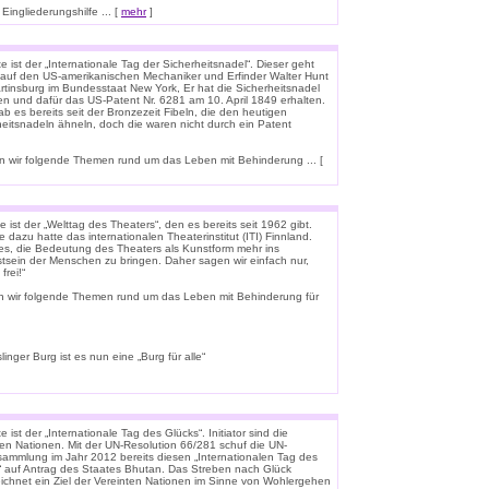
ingliederungshilfe ... [
mehr
]
 ist der „Internationale Tag der Sicherheitsnadel“. Dieser geht
 auf den US-amerikanischen Mechaniker und Erfinder Walter Hunt
rtinsburg im Bundesstaat New York, Er hat die Sicherheitsnadel
en und dafür das US-Patent Nr. 6281 am 10. April 1849 erhalten.
b es bereits seit der Bronzezeit Fibeln, die den heutigen
heitsnadeln ähneln, doch die waren nicht durch ein Patent
 wir folgende Themen rund um das Leben mit Behinderung ... [
 ist der „Welttag des Theaters“, den es bereits seit 1962 gibt.
e dazu hatte das internationalen Theaterinstitut (ITI) Finnland.
t es, die Bedeutung des Theaters als Kunstform mehr ins
tsein der Menschen zu bringen. Daher sagen wir einfach nur,
frei!“
n wir folgende Themen rund um das Leben mit Behinderung für
linger Burg ist es nun eine „Burg für alle“
 ist der „Internationale Tag des Glücks“. Initiator sind die
ten Nationen. Mit der UN-Resolution 66/281 schuf die UN-
rsammlung im Jahr 2012 bereits diesen „Internationalen Tag des
“ auf Antrag des Staates Bhutan. Das Streben nach Glück
ichnet ein Ziel der Vereinten Nationen im Sinne von Wohlergehen