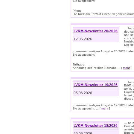
Sie ausgesucht:
Pflege
Die Kritik am Entwurf eines Pflegeneuordnung
… heute
LVKM-Newsletter 20/2026
deutsch
hat, k
von ih
12.06.2026
Notizb
Der Re
In unserer heutigen Ausgabe 20/2026 habe
Sie ausgesucht:
Teilhabe
Anhörung der Petition „Teilhabe ... [
mehr
]
… heute
LVKM-Newsletter 19/2026
Eröffn
am 5. 
Umwelt“
05.06.2026
lautet
dieses
In unserer heutigen Ausgabe 19/2026 habe
Sie ausgesucht: ... [
mehr
]
… an m
LVKM-Newsletter 18/2026
Deshal
amerik
Bürokra
29.05.2026