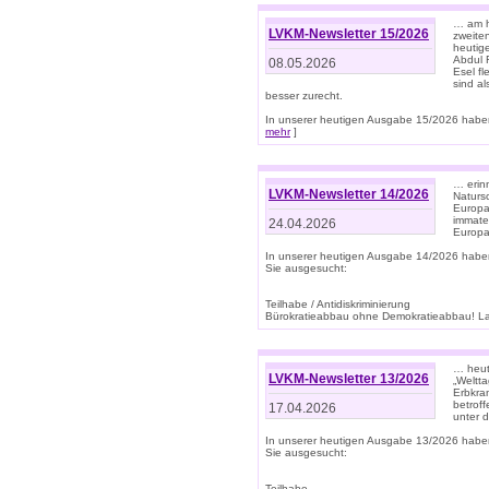
… am h
LVKM-Newsletter 15/2026
zweite
heutige
Abdul R
08.05.2026
Esel f
sind a
besser zurecht.
In unserer heutigen Ausgabe 15/2026 haben
mehr
]
… erin
LVKM-Newsletter 14/2026
Natursc
Europa
immate
24.04.2026
Europa
In unserer heutigen Ausgabe 14/2026 habe
Sie ausgesucht:
Teilhabe / Antidiskriminierung
Bürokratieabbau ohne Demokratieabbau! Land
… heut
LVKM-Newsletter 13/2026
„Weltta
Erbkran
betroff
17.04.2026
unter d
In unserer heutigen Ausgabe 13/2026 habe
Sie ausgesucht:
Teilhabe