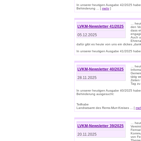
In unserer heutigen Ausgabe 42/2025 habe
Behinderung ... [
mehr
]
… heute
LVKM-Newsletter 41/2025
den Ver
dass et
engagie
05.12.2025
Auch u
Ehrena
dafür gibt es heute von uns ein dickes „dank
In unserer heutigen Ausgabe 41/2025 haben 
… heute
LVKM-Newsletter 40/2025
Informa
Gemein
tätig w
28.11.2025
Zeiten 
Tag zu
In unserer heutigen Ausgabe 40/2025 habe
Behinderung ausgesucht:
Teilhabe
Landratsamt des Rems-Murr-Kreises ... [
me
… heute
LVKM-Newsletter 39/2025
Verein
Fernse
Kommun
20.11.2025
von Fe
Themen 