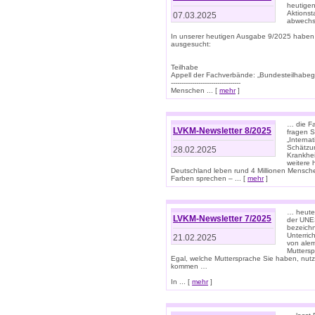
heutigen
Aktionst
07.03.2025
abwechs
In unserer heutigen Ausgabe 9/2025 haben
ausgesucht:
Teilhabe
Appell der Fachverbände: „Bundesteilhabeg
---------------------------------
Menschen ... [
mehr
]
… die Fa
LVKM-Newsletter 8/2025
fragen S
„Interna
Schätzun
28.02.2025
Krankhei
weitere 
Deutschland leben rund 4 Millionen Mensche
Farben sprechen – ... [
mehr
]
… heute 
LVKM-Newsletter 7/2025
der UNE
bezeichn
Unterric
21.02.2025
von alem
Muttersp
Egal, welche Muttersprache Sie haben, nutz
kommen …
In ... [
mehr
]