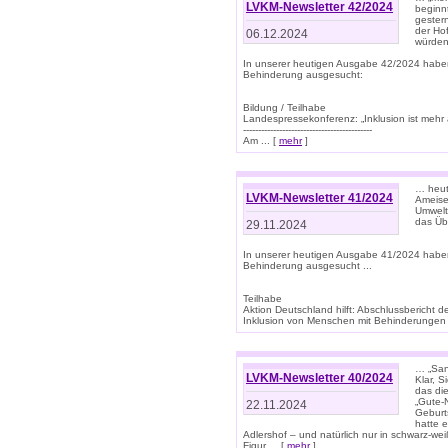
LVKM-Newsletter 42/2024
beginn
gestern
der Hof
06.12.2024
würden
In unserer heutigen Ausgabe 42/2024 habe
Behinderung ausgesucht:
Bildung / Teilhabe
Landespressekonferenz: „Inklusion ist mehr 
-------------------------------------------
Am ... [
mehr
]
… heute
LVKM-Newsletter 41/2024
Ameise
Umwelt
das Übe
29.11.2024
In unserer heutigen Ausgabe 41/2024 habe
Behinderung ausgesucht ...
Teilhabe
Aktion Deutschland hilft: Abschlussberic
Inklusion von Menschen mit Behinderungen (P
… „San
LVKM-Newsletter 40/2024
Klar, 
das die
„Gute-
22.11.2024
Geburt
hatte 
Adlershof – und natürlich nur in schwarz-w
Figur ... [
mehr
]