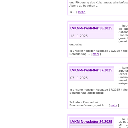
und Förderung des Kulturaustauschs befasse
Abend zu begehen ...
In ... [
mehr
]
… heut
LVKM-Newsletter 38/2025
die In
Aktions
Diabet
13.11.2025
gewählt
gemein
entdeckte.
In unserer heutigen Ausgabe 38/2025 habe
Behinderung ... [
mehr
]
… kenne
LVKM-Newsletter 37/2025
Zur Au
Dieser 
umarme
07.11.2025
tröste
entspa
In unserer heutigen Ausgabe 37/2025 habe
Behinderung ausgesucht:
Teilhabe / Gesundheit
Bundesverfassungsgericht ... [
mehr
]
… heute
LVKM-Newsletter 36/2025
als Kin
Münzen