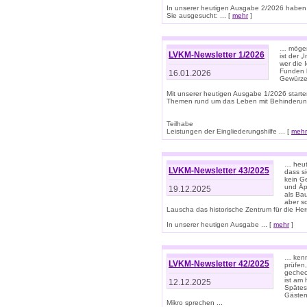
In unserer heutigen Ausgabe 2/2026 haben
Sie ausgesucht: ... [
mehr
]
… mögen 
LVKM-Newsletter 1/2026
ist der 
wer die 
Funden b
16.01.2026
Gewürze 
Mit unserer heutigen Ausgabe 1/2026 starte
Themen rund um das Leben mit Behinderun
Teilhabe
Leistungen der Eingliederungshilfe ... [
mehr
… heut
LVKM-Newsletter 43/2025
dass s
kein G
und Äp
19.12.2025
als Bau
aber sc
Lauscha das historische Zentrum für die He
In unserer heutigen Ausgabe ... [
mehr
]
… kenn
LVKM-Newsletter 42/2025
prüfen
gechec
ist am
12.12.2025
Spätest
Gästen 
Mikro sprechen ...