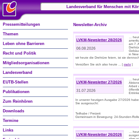
Landesverband für Menschen mit Kör
Pressemitteilungen
Newsletter-Archiv
Themen
… heute
LVKM-Newsletter 28/2026
amerik
Leben ohne Barrieren
am 7. 
Drehtür
06.08.2026
Gebäud
Recht und Politik
in New
wir heute die Drehtüre feiern, ist sie dennoch
Mitgliedsorganisationen
Versüßen Sie sich also heute ... [
mehr
]
Landesverband
… heut
EUTB-Stellen
LVKM-Newsletter 27/2026
Aktions
Arbeit
öffentl
31.07.2026
Publikationen
Ertrin
In unserer heutigen Ausgabe 27/2026 habe
Zum Reinhören
Sie ausgesucht:
Downloads
Teilhabe / Freizeit
Gemeinsam in Bewegung: 24-Stunden-Rollstu
Termine
Links
… heut
LVKM-Newsletter 26/2026
ausgere
aber s