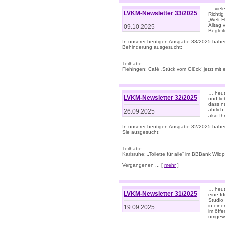
… viel
LVKM-Newsletter 33/2025
Richti
„Welt-
Alltag
09.10.2025
Beglei
In unserer heutigen Ausgabe 33/2025 habe
Behinderung ausgesucht:
Teilhabe
Flehingen: Café „Stück vom Glück“ jetzt mit ein
… heut
LVKM-Newsletter 32/2025
und lie
dass n
ährlich
26.09.2025
also Ih
In unserer heutigen Ausgabe 32/2025 habe
Sie ausgesucht:
Teilhabe
Karlsruhe: „Toilette für alle“ im BBBank Wildp
--------------------------------------
Vergangenen ... [
mehr
]
… heute
LVKM-Newsletter 31/2025
eine I
Studio
in ein
19.09.2025
im öff
umgew