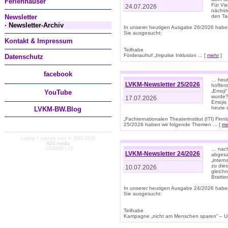
Ferienhäuser
Für Vi
24.07.2026
nächst
Newsletter
den T
· Newsletter-Archiv
In unserer heutigen Ausgabe 26/2026 habe
Sie ausgesucht:
Kontakt & Impressum
Teilhabe
Förderaufruf „Impulse Inklusion ... [
mehr
]
Datenschutz
facebook
… heut
LVKM-Newsletter 25/2026
hoffent
„Emoji“
You
Tube
wurde?
17.07.2026
Emojis 
heute 
LVKM-BW.Blog
„Fachternationalen Theaterinstitut (ITI) Fi
25/2026 haben wir folgende Themen ... [
me
coding + custom cms © 2002-2026
AD1 media
· 2626895 | 13
… nach
LVKM-Newsletter 24/2026
abgesag
„intern
zu dies
10.07.2026
gleich
Brattio
In unserer heutigen Ausgabe 24/2026 habe
Sie ausgesucht:
Teilhabe
Kampagne „nicht am Menschen sparen“ – Un