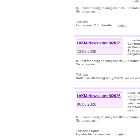
für all
In unserer heutigen Ausgabe 10/2026 habe
Sie ausgesucht:
Teilhabe
Landesweit 115. „Toilette ... [
mehr
]
… heute 
LVKM-Newsletter 9/2026
Committe
im März 
Bewussts
13.03.2026
diesjähr
In unserer heutigen Ausgabe 9/2026 haben
Sie ausgesucht:
Teilhabe
Baden-Württemberg hat gewählt: wie es weite
heute is
LVKM-Newsletter 8/2026
auf Joh
Präsiden
zahnmedi
06.03.2026
es inzwi
gesund z
In unserer heutigen Ausgabe 8/2026 haben
Sie ausgesucht:
Teilhabe / Sport
Impulse für barrierefreie ... [
mehr
]