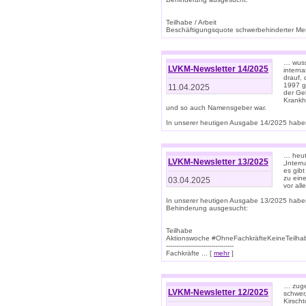
Teilhabe / Arbeit
Beschäftigungsquote schwerbehinderter Mens
… wuss
LVKM-Newsletter 14/2025
intern
drauf, 
1997 gi
11.04.2025
der Geb
Krankhe
und so auch Namensgeber war.
In unserer heutigen Ausgabe 14/2025 haben
… heut
LVKM-Newsletter 13/2025
„Intern
es gibt
zu eine
03.04.2025
vor all
In unserer heutigen Ausgabe 13/2025 habe
Behinderung ausgesucht:
Teilhabe
Aktionswoche #OhneFachkräfteKeineTeilh
---------------------------------
Fachkräfte ... [
mehr
]
… zuge
LVKM-Newsletter 12/2025
schwer
Kirscht