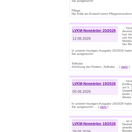
Sie ausgesucht:
Pflege
Die Kritik am Entwurf eines Pflegeneuordnung
… heute
LVKM-Newsletter 20/2026
deutsch
hat, k
von ih
12.06.2026
Notizb
Der Re
In unserer heutigen Ausgabe 20/2026 habe
Sie ausgesucht:
Teilhabe
Anhörung der Petition „Teilhabe ... [
mehr
]
… heute
LVKM-Newsletter 19/2026
Eröffn
am 5. 
Umwelt“
05.06.2026
lautet
dieses
In unserer heutigen Ausgabe 19/2026 habe
Sie ausgesucht: ... [
mehr
]
… an m
LVKM-Newsletter 18/2026
Deshal
amerik
Bürokra
29.05.2026