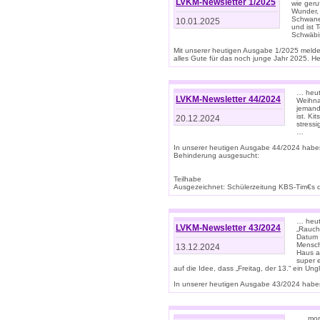
LVKM-Newsletter 1/2025
wie geru
Wunder, 
Schwanen
10.01.2025
und ist 
Schwäbi
Mit unserer heutigen Ausgabe 1/2025 meld
alles Gute für das noch junge Jahr 2025. H
… heute
LVKM-Newsletter 44/2024
Weihna
jemand
ist. K
20.12.2024
stress
…
In unserer heutigen Ausgabe 44/2024 habe
Behinderung ausgesucht:
Teilhabe
Ausgezeichnet: Schülerzeitung KBS-Tim€s de
… heute
LVKM-Newsletter 43/2024
„Rauch
Datum 
Mensch
13.12.2024
Haus au
super 
auf die Idee, dass „Freitag, der 13.“ ein Un
In unserer heutigen Ausgabe 43/2024 haben 
… „mor