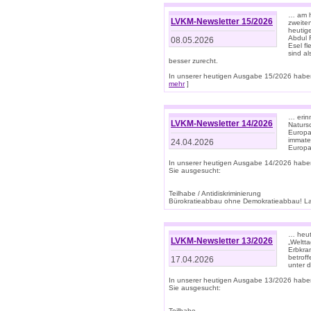
… am h
LVKM-Newsletter 15/2026
zweite
heutige
Abdul R
08.05.2026
Esel f
sind a
besser zurecht.
In unserer heutigen Ausgabe 15/2026 haben
mehr
]
… erin
LVKM-Newsletter 14/2026
Natursc
Europa
immate
24.04.2026
Europa
In unserer heutigen Ausgabe 14/2026 habe
Sie ausgesucht:
Teilhabe / Antidiskriminierung
Bürokratieabbau ohne Demokratieabbau! Land
… heut
LVKM-Newsletter 13/2026
„Weltta
Erbkran
betroff
17.04.2026
unter d
In unserer heutigen Ausgabe 13/2026 habe
Sie ausgesucht:
Teilhabe