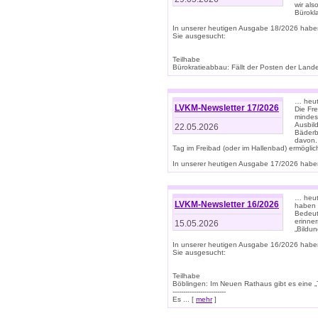
wir als
Bürok
In unserer heutigen Ausgabe 18/2026 habe
Sie ausgesucht:
Teilhabe
Bürokratieabbau: Fällt der Posten der Land
… heut
LVKM-Newsletter 17/2026
Die Fr
mindes
Ausbild
22.05.2026
Bäderbe
davon.
Tag im Freibad (oder im Hallenbad) ermöglic
In unserer heutigen Ausgabe 17/2026 haben
… heute
LVKM-Newsletter 16/2026
haben 
Bedeut
erinner
15.05.2026
„Bildun
In unserer heutigen Ausgabe 16/2026 habe
Sie ausgesucht:
Teilhabe
Böblingen: Im Neuen Rathaus gibt es eine „Toi
-------------------------
Es ... [
mehr
]