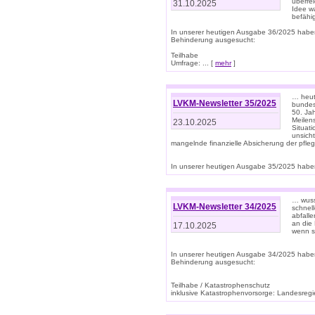
überre
31.10.2025
Idee w
befähi
In unserer heutigen Ausgabe 36/2025 habe
Behinderung ausgesucht:
Teilhabe
Umfrage: ... [
mehr
]
… heute
LVKM-Newsletter 35/2025
bundesw
50. Jah
Meilen
23.10.2025
Situati
unsicht
mangelnde finanzielle Absicherung der pfleg
In unserer heutigen Ausgabe 35/2025 haben
… wuss
LVKM-Newsletter 34/2025
schnel
abfalle
an die 
17.10.2025
wenn s
In unserer heutigen Ausgabe 34/2025 habe
Behinderung ausgesucht:
Teilhabe / Katastrophenschutz
inklusive Katastrophenvorsorge: Landesregie