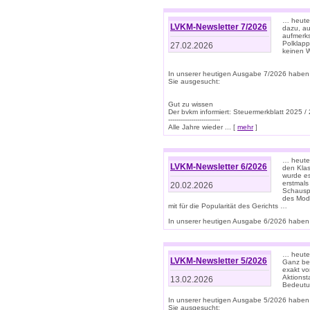
… heute 
LVKM-Newsletter 7/2026
dazu, au
aufmerks
Polklapp
27.02.2026
keinen W
In unserer heutigen Ausgabe 7/2026 haben
Sie ausgesucht:
Gut zu wissen
Der bvkm informiert: Steuermerkblatt 2025 /
-------------------------
Alle Jahre wieder ... [
mehr
]
… heute 
LVKM-Newsletter 6/2026
den Klas
wurde es
erstmals
20.02.2026
Schauspi
des Mode
mit für die Popularität des Gerichts …
In unserer heutigen Ausgabe 6/2026 haben 
… heute 
LVKM-Newsletter 5/2026
Ganz bew
exakt vo
Aktionst
13.02.2026
Bedeutun
In unserer heutigen Ausgabe 5/2026 haben
Sie ausgesucht: