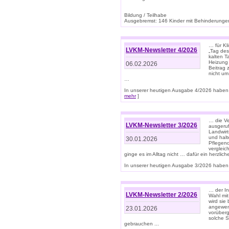
Bildung / Teilhabe
Ausgebremst: 146 Kinder mit Behinderungen
… für Kl
LVKM-Newsletter 4/2026
„Tag des
kalten T
Heizung 
06.02.2026
Beitrag 
nicht um
…
In unserer heutigen Ausgabe 4/2026 haben 
mehr
]
… die Ve
LVKM-Newsletter 3/2026
ausgeruf
Landwirt
und halt
30.01.2026
Pflegend
vergleic
ginge es im Alltag nicht … dafür ein herzlich
In unserer heutigen Ausgabe 3/2026 haben 
… der In
LVKM-Newsletter 2/2026
Wahl mit
wird si
angewend
23.01.2026
vorüberg
solche S
gebrauchen ...