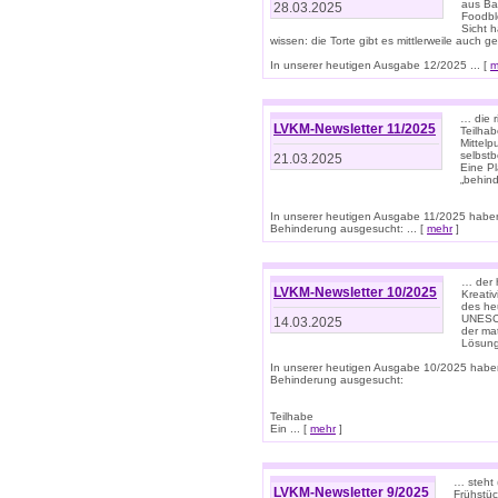
aus Ba
28.03.2025
Foodbl
Sicht h
wissen: die Torte gibt es mittlerweile auch g
In unserer heutigen Ausgabe 12/2025 ... [
m
… die r
LVKM-Newsletter 11/2025
Teilha
Mittelp
selbstb
21.03.2025
Eine Pl
„behind
In unserer heutigen Ausgabe 11/2025 habe
Behinderung ausgesucht: ... [
mehr
]
… der 
LVKM-Newsletter 10/2025
Kreati
des heu
UNESCO 
14.03.2025
der ma
Lösung
In unserer heutigen Ausgabe 10/2025 habe
Behinderung ausgesucht:
Teilhabe
Ein ... [
mehr
]
… steht 
LVKM-Newsletter 9/2025
Frühstüc