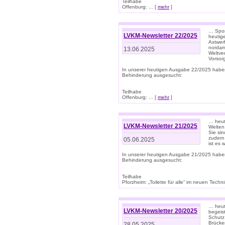
Teilhabe
Offenburg: ... [
mehr
]
… Spor
LVKM-Newsletter 22/2025
heutig
Axtwer
nordame
13.06.2025
Weltve
Vorsor
In unserer heutigen Ausgabe 22/2025 habe
Behinderung ausgesucht:
Teilhabe
Offenburg: ... [
mehr
]
… heute
LVKM-Newsletter 21/2025
Welten
Sie sin
zudem 
05.06.2025
ist es 
In unserer heutigen Ausgabe 21/2025 habe
Behinderung ausgesucht:
Teilhabe
Pforzheim: „Toilette für alle“ im neuen Techni
… heute
LVKM-Newsletter 20/2025
begeis
Schutz
Brücken
28.05.2025