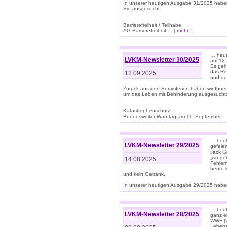
In unserer heutigen Ausgabe 31/2025 habe
Sie ausgesucht:
Barrierefreiheit / Teilhabe
AG Barrierefreiheit ... [
mehr
]
… heut
LVKM-Newsletter 30/2025
am 12.
Es geh
das Rec
12.09.2025
und de
Zurück aus den Sommferien haben wir Ihne
um das Leben mit Behinderung ausgesucht
Katastrophenschutz
Bundesweiter Warntag am 11. September ...
… heute
LVKM-Newsletter 29/2025
gefeie
Jack Gi
„wo ge
14.08.2025
Fehler
heute 
und kein Getränk.
In unserer heutigen Ausgabe 29/2025 haben
… heute
LVKM-Newsletter 28/2025
ganz e
WWF (W
Lebens