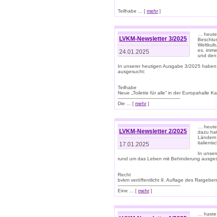
Teilhabe ... [
mehr
]
… heute 
LVKM-Newsletter 3/2025
Beschlu
Weltkult
es, imme
24.01.2025
und den 
In unserer heutigen Ausgabe 3/2025 haben
ausgesucht:
Teilhabe
Neue „Toilette für alle“ in der Europahalle Ka
-------------------------------------------
Die ... [
mehr
]
… heute 
LVKM-Newsletter 2/2025
dazu hat
Ländern 
italieni
17.01.2025
In unse
rund um das Leben mit Behinderung ausges
Recht
bvkm veröffentlicht 9. Auflage des Ratgeb
-------------------------------------------
Eine ... [
mehr
]
… haste 