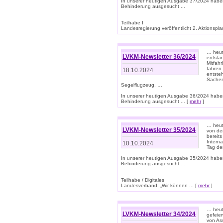
In unserer heutigen Ausgabe 37/2024 habe
Behinderung ausgesucht ...
Teilhabe I
Landesregierung veröffentlicht 2. Aktionsplan
… heute
LVKM-Newsletter 36/2024
entsta
Mitfah
fahren
18.10.2024
entste
Sachen
Segelflugzeug, …
In unserer heutigen Ausgabe 36/2024 habe
Behinderung ausgesucht ... [
mehr
]
… heute
LVKM-Newsletter 35/2024
von den
bereits
Interna
10.10.2024
Tag de
In unserer heutigen Ausgabe 35/2024 habe
Behinderung ausgesucht ...
Teilhabe / Digitales
Landesverband: „Wir können ... [
mehr
]
… heut
LVKM-Newsletter 34/2024
gefeier
von Ass