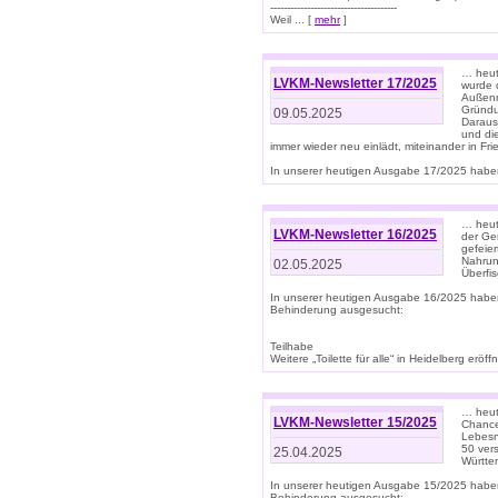
--------------------------------------
Weil ... [
mehr
]
… heut
LVKM-Newsletter 17/2025
wurde 
Außenm
Gründu
09.05.2025
Daraus
und di
immer wieder neu einlädt, miteinander in Fri
In unserer heutigen Ausgabe 17/2025 haben 
… heute
LVKM-Newsletter 16/2025
der Ge
gefeie
Nahrun
02.05.2025
Überfi
In unserer heutigen Ausgabe 16/2025 habe
Behinderung ausgesucht:
Teilhabe
Weitere „Toilette für alle“ in Heidelberg erö
… heute
LVKM-Newsletter 15/2025
Chance
Lebesn
50 ver
25.04.2025
Württem
In unserer heutigen Ausgabe 15/2025 habe
Behinderung ausgesucht: