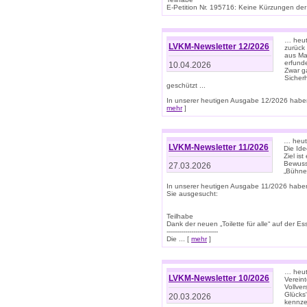
E-Petition Nr. 195716: Keine Kürzungen der E
… heute
LVKM-Newsletter 12/2026
zurück
aus Ma
erfund
10.04.2026
Zwar ga
Sicher
geschützt ...
In unserer heutigen Ausgabe 12/2026 haben
mehr
]
… heute
LVKM-Newsletter 11/2026
Die Ide
Ziel is
Bewuss
27.03.2026
„Bühne 
In unserer heutigen Ausgabe 11/2026 habe
Sie ausgesucht:
Teilhabe
Dank der neuen „Toilette für alle“ auf der Ess
-------------------------
Die ... [
mehr
]
… heute
LVKM-Newsletter 10/2026
Verein
Vollve
Glücks
20.03.2026
kennze