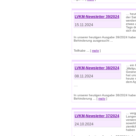
… heut
LVKM-Newsletter 39/2024
der Sa
werden
etwas 
15.11.2024
Tags de
sich d
In unserer heutigen Ausgabe 39/2024 habe
Behinderung ausgesucht ...
Teilhabe ... [
mehr
]
… ein 
LVKM-Newsletter 38/2024
„Weltpu
Gesine
hat und
08.11.2024
heute 
dem App
….
In unserer heutigen Ausgabe 38/2024 habe
Behinderung ... [
mehr
]
… verg
LVKM-Newsletter 37/2024
Langens
verwen
sowohl
24.10.2024
ziemlic
haben