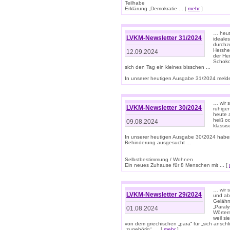
Teilhabe
Erklärung „Demokratie ... [
mehr
]
… heute
LVKM-Newsletter 31/2024
ideale
durchzu
Hershe
12.09.2024
der He
Schoko
sich den Tag ein kleines bisschen ...
In unserer heutigen Ausgabe 31/2024 melde
… wir 
LVKM-Newsletter 30/2024
ruhige
heute 
heiß od
09.08.2024
klassi
In unserer heutigen Ausgabe 30/2024 habe
Behinderung ausgesucht ...
Selbstbestimmung / Wohnen
Ein neues Zuhause für 8 Menschen mit ... [
… wir s
LVKM-Newsletter 29/2024
und ab 
Gelähm
„Paral
01.08.2024
Wörtern
weil si
von dem griechischen „para“ für „sich anschl
„zugehörig“, ... [
mehr
]