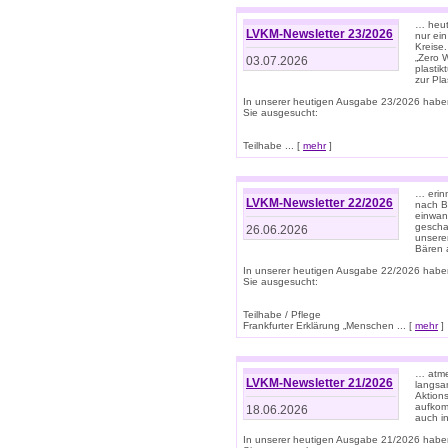
… heute
LVKM-Newsletter 23/2026
nur ein
Kreise
„Zero 
03.07.2026
plastik
zur Pla
In unserer heutigen Ausgabe 23/2026 habe
Sie ausgesucht:
Teilhabe ... [
mehr
]
… erin
LVKM-Newsletter 22/2026
nach B
einwan
gescha
26.06.2026
unsere
Bären a
In unserer heutigen Ausgabe 22/2026 habe
Sie ausgesucht:
Teilhabe / Pflege
Frankfurter Erklärung „Menschen ... [
mehr
]
… atme
LVKM-Newsletter 21/2026
langsa
Aktion
aufkom
18.06.2026
auch i
In unserer heutigen Ausgabe 21/2026 habe