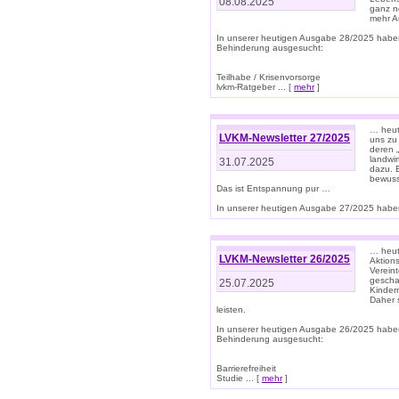
08.08.2025
ganz n
mehr A
In unserer heutigen Ausgabe 28/2025 habe
Behinderung ausgesucht:
Teilhabe / Krisenvorsorge
lvkm-Ratgeber ... [
mehr
]
… heut
LVKM-Newsletter 27/2025
uns zu
deren „
landwi
31.07.2025
dazu. E
bewusst
Das ist Entspannung pur …
In unserer heutigen Ausgabe 27/2025 haben
… heute
LVKM-Newsletter 26/2025
Aktion
Verein
gescha
25.07.2025
Kinder
Daher s
leisten.
In unserer heutigen Ausgabe 26/2025 habe
Behinderung ausgesucht:
Barrierefreiheit
Studie ... [
mehr
]