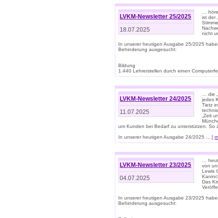
… höre
LVKM-Newsletter 25/2025
ist der
Stimme
Nachwe
18.07.2025
nicht 
In unserer heutigen Ausgabe 25/2025 habe
Behinderung ausgesucht:
Bildung
1.440 Lehrerstellen durch einen Computerfeh
… die 
LVKM-Newsletter 24/2025
jedes 
Tietz i
techni
11.07.2025
„Zeit 
Münche
um Kunden bei Bedarf zu unterstützen. So 
In unserer heutigen Ausgabe 24/2025 ... [
m
… heute
LVKM-Newsletter 23/2025
von uns
Lewis C
Kaninc
04.07.2025
Das Kin
Veröff
In unserer heutigen Ausgabe 23/2025 habe
Behinderung ausgesucht: