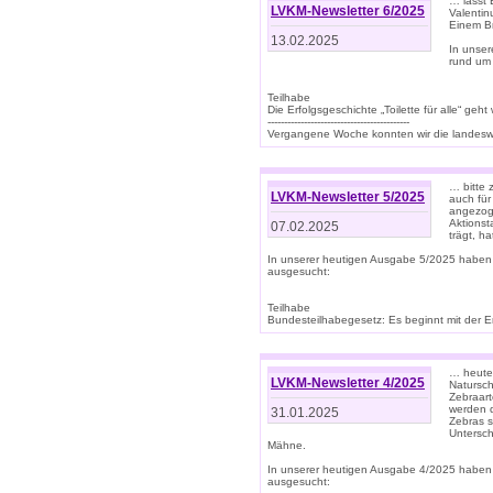
… lasst 
LVKM-Newsletter 6/2025
Valentin
Einem B
13.02.2025
In unse
rund um
Teilhabe
Die Erfolgsgeschichte „Toilette für alle“ geht
-------------------------------------------
Vergangene Woche konnten wir die landeswe
… bitte 
LVKM-Newsletter 5/2025
auch für
angezoge
Aktionst
07.02.2025
trägt, h
In unserer heutigen Ausgabe 5/2025 haben
ausgesucht:
Teilhabe
Bundesteilhabegesetz: Es beginnt mit der Erm
… heute 
LVKM-Newsletter 4/2025
Natursch
Zebraart
werden d
31.01.2025
Zebras s
Untersch
Mähne.
In unserer heutigen Ausgabe 4/2025 haben
ausgesucht: