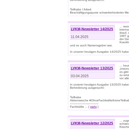
Teilhabe / Arbeit
Beschäftigungsquote schwerbehinderter Mens
… wuss
LVKM-Newsletter 14/2025
intern
drauf, 
1997 gi
11.04.2025
der Geb
Krankhe
und so auch Namensgeber war.
In unserer heutigen Ausgabe 14/2025 haben
… heut
LVKM-Newsletter 13/2025
„Intern
es gibt
zu eine
03.04.2025
vor all
In unserer heutigen Ausgabe 13/2025 habe
Behinderung ausgesucht:
Teilhabe
Aktionswoche #OhneFachkräfteKeineTeilh
---------------------------------
Fachkräfte ... [
mehr
]
… zuge
LVKM-Newsletter 12/2025
schwer
Kirscht