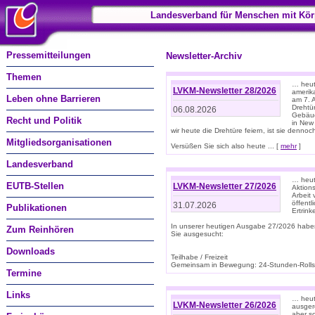
Landesverband für Menschen mit Kör
Pressemitteilungen
Newsletter-Archiv
Themen
… heute
LVKM-Newsletter 28/2026
amerik
Leben ohne Barrieren
am 7. 
Drehtür
06.08.2026
Gebäud
Recht und Politik
in New
wir heute die Drehtüre feiern, ist sie dennoch
Mitgliedsorganisationen
Versüßen Sie sich also heute ... [
mehr
]
Landesverband
… heut
EUTB-Stellen
LVKM-Newsletter 27/2026
Aktions
Arbeit
öffentl
31.07.2026
Publikationen
Ertrin
In unserer heutigen Ausgabe 27/2026 habe
Zum Reinhören
Sie ausgesucht:
Downloads
Teilhabe / Freizeit
Gemeinsam in Bewegung: 24-Stunden-Rollstu
Termine
Links
… heut
LVKM-Newsletter 26/2026
ausgere
aber s