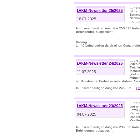
… höre
LVKM-Newsletter 25/2025
ist der
Stimme
Nachwe
18.07.2025
nicht 
In unserer heutigen Ausgabe 25/2025 habe
Behinderung ausgesucht:
Bildung
1.440 Lehrerstellen durch einen Computerfeh
… die 
LVKM-Newsletter 24/2025
jedes 
Tietz i
techni
11.07.2025
„Zeit 
Münche
um Kunden bei Bedarf zu unterstützen. So 
In unserer heutigen Ausgabe 24/2025 ... [
m
… heute
LVKM-Newsletter 23/2025
von uns
Lewis C
Kaninc
04.07.2025
Das Kin
Veröff
In unserer heutigen Ausgabe 23/2025 habe
Behinderung ausgesucht: