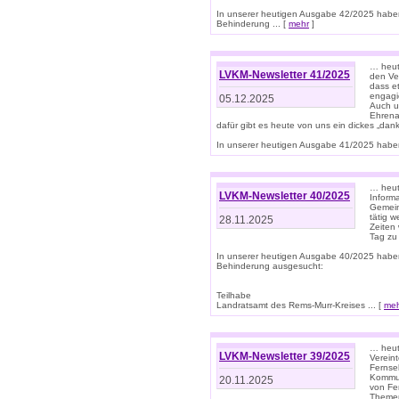
In unserer heutigen Ausgabe 42/2025 habe
Behinderung ... [
mehr
]
… heute
LVKM-Newsletter 41/2025
den Ver
dass et
engagie
05.12.2025
Auch u
Ehrena
dafür gibt es heute von uns ein dickes „dank
In unserer heutigen Ausgabe 41/2025 haben 
… heute
LVKM-Newsletter 40/2025
Informa
Gemein
tätig w
28.11.2025
Zeiten 
Tag zu
In unserer heutigen Ausgabe 40/2025 habe
Behinderung ausgesucht:
Teilhabe
Landratsamt des Rems-Murr-Kreises ... [
me
… heute
LVKM-Newsletter 39/2025
Verein
Fernse
Kommun
20.11.2025
von Fe
Themen 