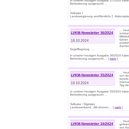
In unserer heutigen Ausgabe 37/2024 habe
Behinderung ausgesucht ...
Teilhabe I
Landesregierung veröffentlicht 2. Aktionsplan
… heute
LVKM-Newsletter 36/2024
entsta
Mitfah
fahren
18.10.2024
entste
Sachen
Segelflugzeug, …
In unserer heutigen Ausgabe 36/2024 habe
Behinderung ausgesucht ... [
mehr
]
… heute
LVKM-Newsletter 35/2024
von den
bereits
Interna
10.10.2024
Tag de
In unserer heutigen Ausgabe 35/2024 habe
Behinderung ausgesucht ...
Teilhabe / Digitales
Landesverband: „Wir können ... [
mehr
]
… heut
LVKM-Newsletter 34/2024
gefeier
von Ass