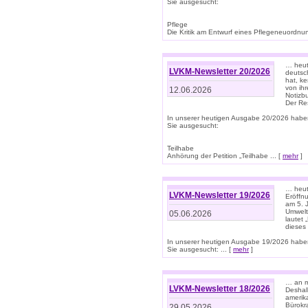
Sie ausgesucht:
Pflege
Die Kritik am Entwurf eines Pflegeneuordnung
… heute
LVKM-Newsletter 20/2026
deutsch
hat, k
von ih
12.06.2026
Notizb
Der Re
In unserer heutigen Ausgabe 20/2026 habe
Sie ausgesucht:
Teilhabe
Anhörung der Petition „Teilhabe ... [
mehr
]
… heute
LVKM-Newsletter 19/2026
Eröffn
am 5. 
Umwelt“
05.06.2026
lautet
dieses
In unserer heutigen Ausgabe 19/2026 habe
Sie ausgesucht: ... [
mehr
]
… an m
LVKM-Newsletter 18/2026
Deshal
amerik
Bürokra
29.05.2026