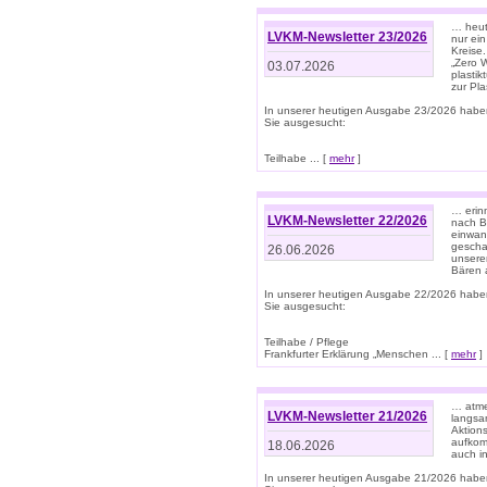
… heute
LVKM-Newsletter 23/2026
nur ein
Kreise
„Zero 
03.07.2026
plastik
zur Pla
In unserer heutigen Ausgabe 23/2026 habe
Sie ausgesucht:
Teilhabe ... [
mehr
]
… erin
LVKM-Newsletter 22/2026
nach B
einwan
gescha
26.06.2026
unsere
Bären a
In unserer heutigen Ausgabe 22/2026 habe
Sie ausgesucht:
Teilhabe / Pflege
Frankfurter Erklärung „Menschen ... [
mehr
]
… atme
LVKM-Newsletter 21/2026
langsa
Aktion
aufkom
18.06.2026
auch i
In unserer heutigen Ausgabe 21/2026 habe