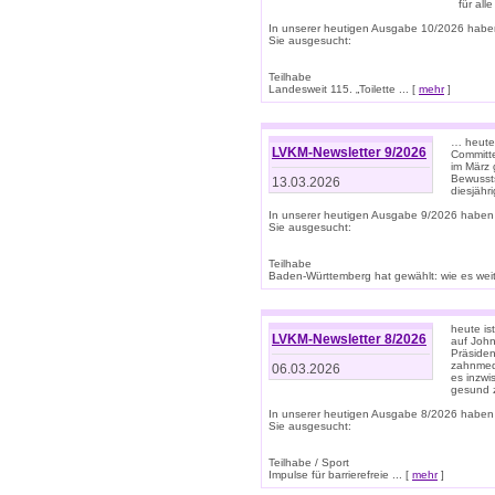
für all
In unserer heutigen Ausgabe 10/2026 habe
Sie ausgesucht:
Teilhabe
Landesweit 115. „Toilette ... [
mehr
]
… heute 
LVKM-Newsletter 9/2026
Committe
im März 
Bewussts
13.03.2026
diesjähr
In unserer heutigen Ausgabe 9/2026 haben
Sie ausgesucht:
Teilhabe
Baden-Württemberg hat gewählt: wie es weite
heute is
LVKM-Newsletter 8/2026
auf Joh
Präsiden
zahnmedi
06.03.2026
es inzwi
gesund z
In unserer heutigen Ausgabe 8/2026 haben
Sie ausgesucht:
Teilhabe / Sport
Impulse für barrierefreie ... [
mehr
]