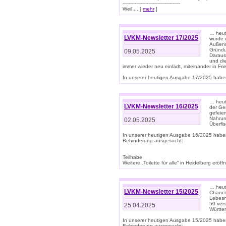
--------------------------------------
Weil ... [
mehr
]
… heut
LVKM-Newsletter 17/2025
wurde 
Außenm
Gründu
09.05.2025
Daraus
und di
immer wieder neu einlädt, miteinander in Fri
In unserer heutigen Ausgabe 17/2025 haben 
… heute
LVKM-Newsletter 16/2025
der Ge
gefeie
Nahrun
02.05.2025
Überfi
In unserer heutigen Ausgabe 16/2025 habe
Behinderung ausgesucht:
Teilhabe
Weitere „Toilette für alle“ in Heidelberg erö
… heute
LVKM-Newsletter 15/2025
Chance
Lebesn
50 ver
25.04.2025
Württem
In unserer heutigen Ausgabe 15/2025 habe
Behinderung ausgesucht: