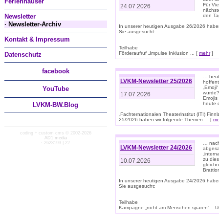
Ferienhäuser
Für Vi
24.07.2026
nächst
Newsletter
den T
· Newsletter-Archiv
In unserer heutigen Ausgabe 26/2026 habe
Sie ausgesucht:
Kontakt & Impressum
Teilhabe
Förderaufruf „Impulse Inklusion ... [
mehr
]
Datenschutz
facebook
… heut
LVKM-Newsletter 25/2026
hoffent
„Emoji“
You
Tube
wurde?
17.07.2026
Emojis 
heute 
LVKM-BW.Blog
„Fachternationalen Theaterinstitut (ITI) Fi
25/2026 haben wir folgende Themen ... [
me
coding + custom cms © 2002-2026
AD1 media
· 2628193 | 22
… nach
LVKM-Newsletter 24/2026
abgesag
„intern
zu dies
10.07.2026
gleich
Brattio
In unserer heutigen Ausgabe 24/2026 habe
Sie ausgesucht:
Teilhabe
Kampagne „nicht am Menschen sparen“ – Un