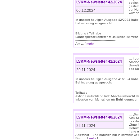
LVKM-Newsletter 42/2024
beginn
gestern
der Hof
06.12.2024
würden
In unserer heutigen Ausgabe 42/2024 habe
Behinderung ausgesucht:
Bildung / Teilhabe
Landespressekonferenz: „Inklusion ist mehr 
-------------------------------------------
Am ... [
mehr
]
… heute
LVKM-Newsletter 41/2024
Ameise
Umwelt
das Übe
29.11.2024
In unserer heutigen Ausgabe 41/2024 habe
Behinderung ausgesucht ...
Teilhabe
Aktion Deutschland hilft: Abschlussberic
Inklusion von Menschen mit Behinderungen (P
… „San
LVKM-Newsletter 40/2024
Klar, 
das die
„Gute-
22.11.2024
Geburt
hatte 
Adlershof – und natürlich nur in schwarz-w
Figur ... [
mehr
]