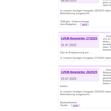
08.08.2025
ganz n
mehr A
In unserer heutigen Ausgabe 28/2025 habe
Behinderung ausgesucht:
Teilhabe / Krisenvorsorge
lvkm-Ratgeber ... [
mehr
]
… heut
LVKM-Newsletter 27/2025
uns zu
deren „
landwi
31.07.2025
dazu. E
bewusst
Das ist Entspannung pur …
In unserer heutigen Ausgabe 27/2025 haben
… heute
LVKM-Newsletter 26/2025
Aktion
Verein
gescha
25.07.2025
Kinder
Daher s
leisten.
In unserer heutigen Ausgabe 26/2025 habe
Behinderung ausgesucht:
Barrierefreiheit
Studie ... [
mehr
]