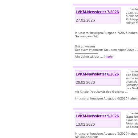
… heute 
LVKM-Newsletter 7/2026
dazu, au
aufmerks
Polklapp
27.02.2026
keinen W
In unserer heutigen Ausgabe 7/2026 haben
Sie ausgesucht:
Gut zu wissen
Der bvkm informiert: Steuermerkblatt 2025 /
-------------------------
Alle Jahre wieder ... [
mehr
]
… heute 
LVKM-Newsletter 6/2026
den Klas
wurde es
erstmals
20.02.2026
Schauspi
des Mode
mit für die Popularität des Gerichts …
In unserer heutigen Ausgabe 6/2026 haben 
… heute 
LVKM-Newsletter 5/2026
Ganz bew
exakt vo
Aktionst
13.02.2026
Bedeutun
In unserer heutigen Ausgabe 5/2026 haben
Sie ausgesucht: