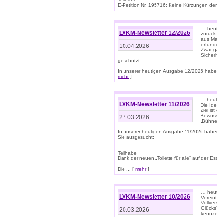
E-Petition Nr. 195716: Keine Kürzungen der E
… heute
LVKM-Newsletter 12/2026
zurück
aus Ma
erfund
10.04.2026
Zwar ga
Sicher
geschützt ...
In unserer heutigen Ausgabe 12/2026 haben
mehr
]
… heute
LVKM-Newsletter 11/2026
Die Ide
Ziel is
Bewuss
27.03.2026
„Bühne 
In unserer heutigen Ausgabe 11/2026 habe
Sie ausgesucht:
Teilhabe
Dank der neuen „Toilette für alle“ auf der Ess
-------------------------
Die ... [
mehr
]
… heute
LVKM-Newsletter 10/2026
Verein
Vollve
Glücks
20.03.2026
kennze