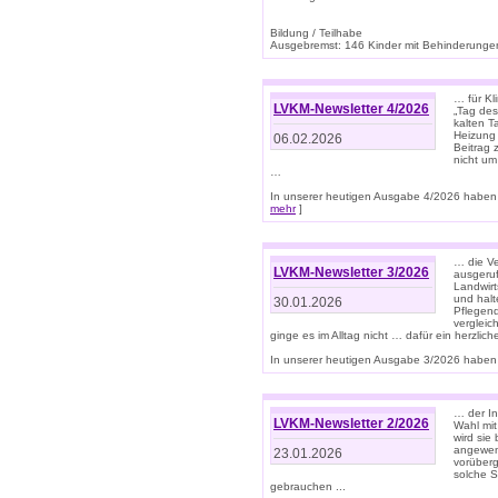
Bildung / Teilhabe
Ausgebremst: 146 Kinder mit Behinderungen
… für Kl
LVKM-Newsletter 4/2026
„Tag des
kalten T
Heizung 
06.02.2026
Beitrag 
nicht um
…
In unserer heutigen Ausgabe 4/2026 haben 
mehr
]
… die Ve
LVKM-Newsletter 3/2026
ausgeruf
Landwirt
und halt
30.01.2026
Pflegend
vergleic
ginge es im Alltag nicht … dafür ein herzlich
In unserer heutigen Ausgabe 3/2026 haben 
… der In
LVKM-Newsletter 2/2026
Wahl mit
wird si
angewend
23.01.2026
vorüberg
solche S
gebrauchen ...