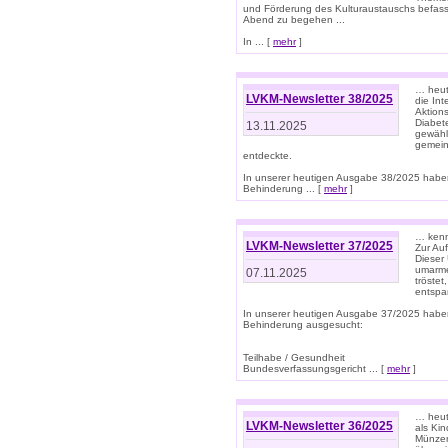
und Förderung des Kulturaustauschs befasse
Abend zu begehen ...
In ... [
mehr
]
… heut
LVKM-Newsletter 38/2025
die In
Aktions
Diabet
13.11.2025
gewählt
gemein
entdeckte.
In unserer heutigen Ausgabe 38/2025 habe
Behinderung ... [
mehr
]
… kenne
LVKM-Newsletter 37/2025
Zur Au
Dieser 
umarme
07.11.2025
tröste
entspa
In unserer heutigen Ausgabe 37/2025 habe
Behinderung ausgesucht:
Teilhabe / Gesundheit
Bundesverfassungsgericht ... [
mehr
]
… heute
LVKM-Newsletter 36/2025
als Kin
Münzen