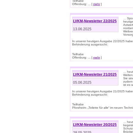
Teilhabe
Offenburg: ... [
mehr
]
… Spor
LVKM-Newsletter 22/2025
heutig
Axtwer
nordame
13.06.2025
Weltve
Vorsor
In unserer heutigen Ausgabe 22/2025 habe
Behinderung ausgesucht:
Teilhabe
Offenburg: ... [
mehr
]
… heute
LVKM-Newsletter 21/2025
Welten
Sie sin
zudem 
05.06.2025
ist es 
In unserer heutigen Ausgabe 21/2025 habe
Behinderung ausgesucht:
Teilhabe
Pforzheim: „Toilette für alle“ im neuen Techni
… heute
LVKM-Newsletter 20/2025
begeis
Schutz
Brücken
28.05.2025