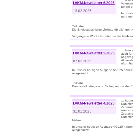
… lasst 
LVKM-Newsletter 6/2025
Valentin
Einem B
13.02.2025
In unse
rund um
Teilhabe
Die Erfolgsgeschichte „Toilette für alle“ geht
-------------------------------------------
Vergangene Woche konnten wir die landeswe
… bitte 
LVKM-Newsletter 5/2025
auch für
angezoge
Aktionst
07.02.2025
trägt, h
In unserer heutigen Ausgabe 5/2025 haben
ausgesucht:
Teilhabe
Bundesteilhabegesetz: Es beginnt mit der Erm
… heute 
LVKM-Newsletter 4/2025
Natursch
Zebraart
werden d
31.01.2025
Zebras s
Untersch
Mähne.
In unserer heutigen Ausgabe 4/2025 haben
ausgesucht: