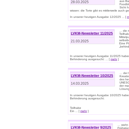
aus Ba
28.03.2025
Foodbl
Sicht h
wissen: die Torte gibt es mittlerweile auch g
In unserer heutigen Ausgabe 12/2025 ... [
m
… die r
LVKM-Newsletter 11/2025
Teilha
Mittelp
selbstb
21.03.2025
Eine Pl
„behind
In unserer heutigen Ausgabe 11/2025 habe
Behinderung ausgesucht: ... [
mehr
]
… der 
LVKM-Newsletter 10/2025
Kreati
des heu
UNESCO 
14.03.2025
der ma
Lösung
In unserer heutigen Ausgabe 10/2025 habe
Behinderung ausgesucht:
Teilhabe
Ein ... [
mehr
]
… steht 
LVKM-Newsletter 9/2025
Frühstüc