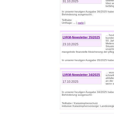
überre
31.10.2025
Idee w
befähi
In unserer heutigen Ausgabe 36/2025 habe
Behinderung ausgesucht:
Teilhabe
Umfrage: ... [
mehr
]
… heute
LVKM-Newsletter 35/2025
bundesw
50. Jah
Meilen
23.10.2025
Situati
unsicht
mangelnde finanzielle Absicherung der pfleg
In unserer heutigen Ausgabe 35/2025 haben
… wuss
LVKM-Newsletter 34/2025
schnel
abfalle
an die 
17.10.2025
wenn s
In unserer heutigen Ausgabe 34/2025 habe
Behinderung ausgesucht:
Teilhabe / Katastrophenschutz
inklusive Katastrophenvorsorge: Landesregie