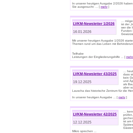
In unserer heutigen Ausgabe 2/2026 haben
Sie ausgesucht: ... [
mehr
]
… mögen 
LVKM-Newsletter 1/2026
ist der 
wer die 
Funden b
16.01.2026
Gewürze 
Mit unserer heutigen Ausgabe 1/2026 starte
Themen rund um das Leben mit Behinderun
Teilhabe
Leistungen der Eingliederungshilfe ... [
mehr
… heut
LVKM-Newsletter 43/2025
dass s
kein G
und Äp
19.12.2025
als Bau
aber sc
Lauscha das historische Zentrum für die He
In unserer heutigen Ausgabe ... [
mehr
]
… kenn
LVKM-Newsletter 42/2025
prüfen
gechec
ist am
12.12.2025
Spätest
Gästen 
Mikro sprechen ...