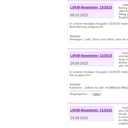
… viel
LVKM-Newsletter 33/2025
Richti
„Welt-
Alltag
09.10.2025
Beglei
In unserer heutigen Ausgabe 33/2025 habe
Behinderung ausgesucht:
Teilhabe
Flehingen: Café „Stück vom Glück“ jetzt mit ein
… heut
LVKM-Newsletter 32/2025
und lie
dass n
ährlich
26.09.2025
also Ih
In unserer heutigen Ausgabe 32/2025 habe
Sie ausgesucht:
Teilhabe
Karlsruhe: „Toilette für alle“ im BBBank Wildp
--------------------------------------
Vergangenen ... [
mehr
]
… heute
LVKM-Newsletter 31/2025
eine I
Studio
in ein
19.09.2025
im öff
umgew