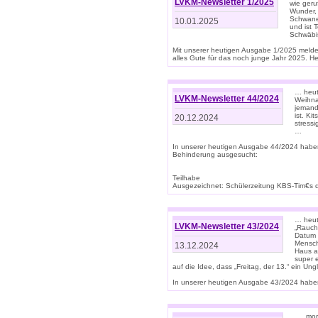
LVKM-Newsletter 1/2025
wie geru
Wunder, 
Schwanen
10.01.2025
und ist 
Schwäbi
Mit unserer heutigen Ausgabe 1/2025 meld
alles Gute für das noch junge Jahr 2025. H
… heute
LVKM-Newsletter 44/2024
Weihna
jemand
ist. K
20.12.2024
stress
…
In unserer heutigen Ausgabe 44/2024 habe
Behinderung ausgesucht:
Teilhabe
Ausgezeichnet: Schülerzeitung KBS-Tim€s de
… heute
LVKM-Newsletter 43/2024
„Rauch
Datum 
Mensch
13.12.2024
Haus au
super 
auf die Idee, dass „Freitag, der 13.“ ein Un
In unserer heutigen Ausgabe 43/2024 haben 
… „mor