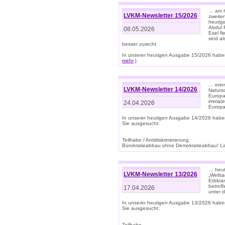
… am h
LVKM-Newsletter 15/2026
zweite
heutige
Abdul R
08.05.2026
Esel f
sind a
besser zurecht.
In unserer heutigen Ausgabe 15/2026 haben
mehr
]
… erin
LVKM-Newsletter 14/2026
Natursc
Europa
immate
24.04.2026
Europa
In unserer heutigen Ausgabe 14/2026 habe
Sie ausgesucht:
Teilhabe / Antidiskriminierung
Bürokratieabbau ohne Demokratieabbau! Land
… heut
LVKM-Newsletter 13/2026
„Weltta
Erbkran
betroff
17.04.2026
unter d
In unserer heutigen Ausgabe 13/2026 habe
Sie ausgesucht:
Teilhabe