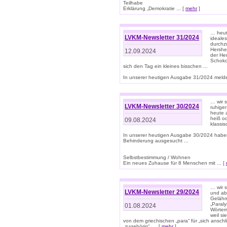
Teilhabe
Erklärung „Demokratie ... [
mehr
]
… heute
LVKM-Newsletter 31/2024
ideale
durchzu
Hershe
12.09.2024
der He
Schoko
sich den Tag ein kleines bisschen ...
In unserer heutigen Ausgabe 31/2024 melde
… wir 
LVKM-Newsletter 30/2024
ruhige
heute 
heiß od
09.08.2024
klassi
In unserer heutigen Ausgabe 30/2024 habe
Behinderung ausgesucht ...
Selbstbestimmung / Wohnen
Ein neues Zuhause für 8 Menschen mit ... [
… wir s
LVKM-Newsletter 29/2024
und ab 
Gelähm
„Paral
01.08.2024
Wörtern
weil si
von dem griechischen „para“ für „sich anschl
„zugehörig“, ... [
mehr
]