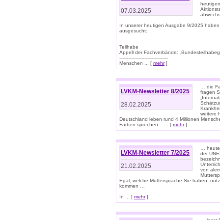
heutigen
Aktionst
07.03.2025
abwechs
In unserer heutigen Ausgabe 9/2025 haben
ausgesucht:
Teilhabe
Appell der Fachverbände: „Bundesteilhabeg
---------------------------------
Menschen ... [
mehr
]
… die Fa
LVKM-Newsletter 8/2025
fragen S
„Interna
Schätzun
28.02.2025
Krankhei
weitere 
Deutschland leben rund 4 Millionen Mensche
Farben sprechen – ... [
mehr
]
… heute 
LVKM-Newsletter 7/2025
der UNE
bezeichn
Unterric
21.02.2025
von alem
Muttersp
Egal, welche Muttersprache Sie haben, nutz
kommen …
In ... [
mehr
]