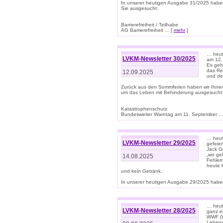
In unserer heutigen Ausgabe 31/2025 habe
Sie ausgesucht:
Barrierefreiheit / Teilhabe
AG Barrierefreiheit ... [
mehr
]
… heut
LVKM-Newsletter 30/2025
am 12.
Es geh
das Rec
12.09.2025
und de
Zurück aus den Sommferien haben wir Ihne
um das Leben mit Behinderung ausgesucht
Katastrophenschutz
Bundesweiter Warntag am 11. September ...
… heute
LVKM-Newsletter 29/2025
gefeie
Jack Gi
„wo ge
14.08.2025
Fehler
heute 
und kein Getränk.
In unserer heutigen Ausgabe 29/2025 haben
… heute
LVKM-Newsletter 28/2025
ganz e
WWF (W
Lebens