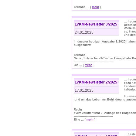
Teilhabe ... [
mehr
]
… heute 
LVKM-Newsletter 3/2025
Beschlu
Weltkult
es, imme
24.01.2025
und den 
In unserer heutigen Ausgabe 3/2025 haben
ausgesucht:
Teilhabe
Neue „Toilette für alle“ in der Europahalle Ka
-------------------------------------------
Die ... [
mehr
]
… heute 
LVKM-Newsletter 2/2025
dazu hat
Ländern 
italieni
17.01.2025
In unse
rund um das Leben mit Behinderung ausges
Recht
bvkm veröffentlicht 9. Auflage des Ratgeb
-------------------------------------------
Eine ... [
mehr
]
… haste 