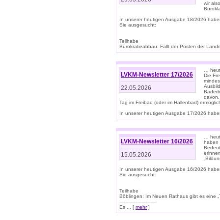
wir als
Bürok
In unserer heutigen Ausgabe 18/2026 habe
Sie ausgesucht:
Teilhabe
Bürokratieabbau: Fällt der Posten der Land
… heut
LVKM-Newsletter 17/2026
Die Fr
mindes
Ausbild
22.05.2026
Bäderbe
davon.
Tag im Freibad (oder im Hallenbad) ermöglic
In unserer heutigen Ausgabe 17/2026 haben
… heute
LVKM-Newsletter 16/2026
haben 
Bedeut
erinner
15.05.2026
„Bildun
In unserer heutigen Ausgabe 16/2026 habe
Sie ausgesucht:
Teilhabe
Böblingen: Im Neuen Rathaus gibt es eine „Toi
-------------------------
Es ... [
mehr
]