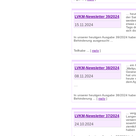
… heut
LVKM-Newsletter 39/2024
der Sa
werden
etwas 
15.11.2024
Tags de
sich d
In unserer heutigen Ausgabe 39/2024 habe
Behinderung ausgesucht ...
Teilhabe ... [
mehr
]
… ein 
LVKM-Newsletter 38/2024
„Weltpu
Gesine
hat und
08.11.2024
heute 
dem App
….
In unserer heutigen Ausgabe 38/2024 habe
Behinderung ... [
mehr
]
… verg
LVKM-Newsletter 37/2024
Langens
verwen
sowohl
24.10.2024
ziemlic
haben