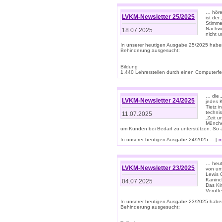
… höre
LVKM-Newsletter 25/2025
ist der
Stimme
Nachwe
18.07.2025
nicht 
In unserer heutigen Ausgabe 25/2025 habe
Behinderung ausgesucht:
Bildung
1.440 Lehrerstellen durch einen Computerfeh
… die 
LVKM-Newsletter 24/2025
jedes 
Tietz i
techni
11.07.2025
„Zeit 
Münche
um Kunden bei Bedarf zu unterstützen. So 
In unserer heutigen Ausgabe 24/2025 ... [
m
… heute
LVKM-Newsletter 23/2025
von uns
Lewis C
Kaninc
04.07.2025
Das Kin
Veröff
In unserer heutigen Ausgabe 23/2025 habe
Behinderung ausgesucht: