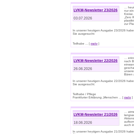
… heute
LVKM-Newsletter 23/2026
nur ein
Kreise
„Zero 
03.07.2026
plastik
zur Pla
In unserer heutigen Ausgabe 23/2026 habe
Sie ausgesucht:
Teilhabe ... [
mehr
]
… erin
LVKM-Newsletter 22/2026
nach B
einwan
gescha
26.06.2026
unsere
Bären a
In unserer heutigen Ausgabe 22/2026 habe
Sie ausgesucht:
Teilhabe / Pflege
Frankfurter Erklärung „Menschen ... [
mehr
]
… atme
LVKM-Newsletter 21/2026
langsa
Aktion
aufkom
18.06.2026
auch i
In unserer heutigen Ausgabe 21/2026 habe