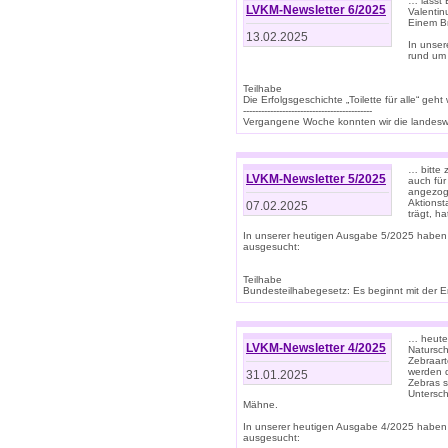
… lasst 
LVKM-Newsletter 6/2025
Valentin
Einem B
13.02.2025
In unse
rund um
Teilhabe
Die Erfolgsgeschichte „Toilette für alle“ geht
-------------------------------------------
Vergangene Woche konnten wir die landeswe
… bitte 
LVKM-Newsletter 5/2025
auch für
angezoge
Aktionst
07.02.2025
trägt, h
In unserer heutigen Ausgabe 5/2025 haben
ausgesucht:
Teilhabe
Bundesteilhabegesetz: Es beginnt mit der Erm
… heute 
LVKM-Newsletter 4/2025
Natursch
Zebraart
werden d
31.01.2025
Zebras s
Untersch
Mähne.
In unserer heutigen Ausgabe 4/2025 haben
ausgesucht: