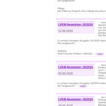
Sie ausgesucht:
Pflege
Die Kritik am Entwurf eines Pflegeneuordnung
… heute
LVKM-Newsletter 20/2026
deutsch
hat, k
von ih
12.06.2026
Notizb
Der Re
In unserer heutigen Ausgabe 20/2026 habe
Sie ausgesucht:
Teilhabe
Anhörung der Petition „Teilhabe ... [
mehr
]
… heute
LVKM-Newsletter 19/2026
Eröffn
am 5. 
Umwelt“
05.06.2026
lautet
dieses
In unserer heutigen Ausgabe 19/2026 habe
Sie ausgesucht: ... [
mehr
]
… an m
LVKM-Newsletter 18/2026
Deshal
amerik
Bürokra
29.05.2026