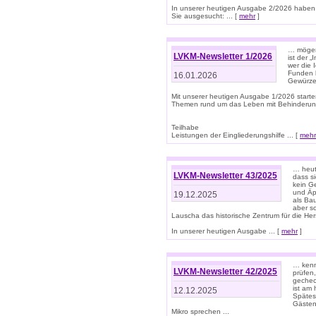
In unserer heutigen Ausgabe 2/2026 haben
Sie ausgesucht: ... [
mehr
]
… mögen 
LVKM-Newsletter 1/2026
ist der 
wer die 
Funden b
16.01.2026
Gewürze 
Mit unserer heutigen Ausgabe 1/2026 starte
Themen rund um das Leben mit Behinderun
Teilhabe
Leistungen der Eingliederungshilfe ... [
mehr
… heut
LVKM-Newsletter 43/2025
dass s
kein G
und Äp
19.12.2025
als Bau
aber sc
Lauscha das historische Zentrum für die He
In unserer heutigen Ausgabe ... [
mehr
]
… kenn
LVKM-Newsletter 42/2025
prüfen
gechec
ist am
12.12.2025
Spätest
Gästen 
Mikro sprechen ...