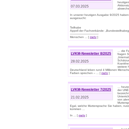
heutigen
Aktionst
07.03.2025
abwechs
In unserer heutigen Ausgabe 9/2025 haben
ausgesucht:
Teilhabe
Appell der Fachverbände: „Bundesteilhabeg
---------------------------------
Menschen ... [
mehr
]
… die Fa
LVKM-Newsletter 8/2025
fragen S
„Interna
Schätzun
28.02.2025
Krankhei
weitere 
Deutschland leben rund 4 Millionen Mensche
Farben sprechen – ... [
mehr
]
… heute 
LVKM-Newsletter 7/2025
der UNE
bezeichn
Unterric
21.02.2025
von alem
Muttersp
Egal, welche Muttersprache Sie haben, nutz
kommen …
In ... [
mehr
]