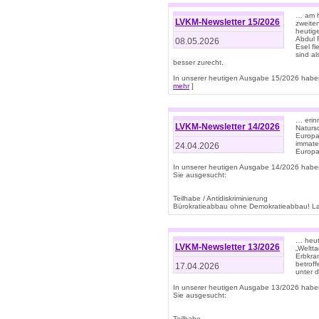
… am h
LVKM-Newsletter 15/2026
zweite
heutige
Abdul R
08.05.2026
Esel f
sind a
besser zurecht.
In unserer heutigen Ausgabe 15/2026 haben
mehr
]
… erin
LVKM-Newsletter 14/2026
Natursc
Europa
immate
24.04.2026
Europa
In unserer heutigen Ausgabe 14/2026 habe
Sie ausgesucht:
Teilhabe / Antidiskriminierung
Bürokratieabbau ohne Demokratieabbau! Land
… heut
LVKM-Newsletter 13/2026
„Weltta
Erbkran
betroff
17.04.2026
unter d
In unserer heutigen Ausgabe 13/2026 habe
Sie ausgesucht:
Teilhabe