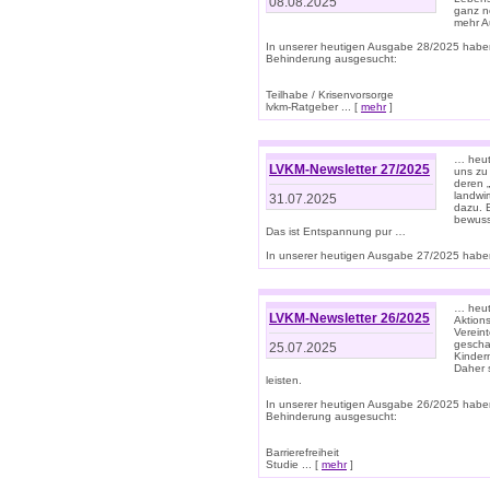
08.08.2025
ganz n
mehr A
In unserer heutigen Ausgabe 28/2025 habe
Behinderung ausgesucht:
Teilhabe / Krisenvorsorge
lvkm-Ratgeber ... [
mehr
]
… heut
LVKM-Newsletter 27/2025
uns zu
deren „
landwi
31.07.2025
dazu. E
bewusst
Das ist Entspannung pur …
In unserer heutigen Ausgabe 27/2025 haben
… heute
LVKM-Newsletter 26/2025
Aktion
Verein
gescha
25.07.2025
Kinder
Daher s
leisten.
In unserer heutigen Ausgabe 26/2025 habe
Behinderung ausgesucht:
Barrierefreiheit
Studie ... [
mehr
]