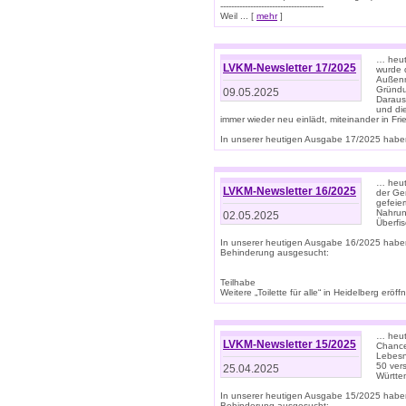
--------------------------------------
Weil ... [
mehr
]
… heut
LVKM-Newsletter 17/2025
wurde 
Außenm
Gründu
09.05.2025
Daraus
und di
immer wieder neu einlädt, miteinander in Fri
In unserer heutigen Ausgabe 17/2025 haben 
… heute
LVKM-Newsletter 16/2025
der Ge
gefeie
Nahrun
02.05.2025
Überfi
In unserer heutigen Ausgabe 16/2025 habe
Behinderung ausgesucht:
Teilhabe
Weitere „Toilette für alle“ in Heidelberg erö
… heute
LVKM-Newsletter 15/2025
Chance
Lebesn
50 ver
25.04.2025
Württem
In unserer heutigen Ausgabe 15/2025 habe
Behinderung ausgesucht: