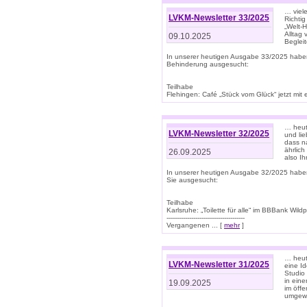
… viel
LVKM-Newsletter 33/2025
Richti
„Welt-
Alltag
09.10.2025
Beglei
In unserer heutigen Ausgabe 33/2025 habe
Behinderung ausgesucht:
Teilhabe
Flehingen: Café „Stück vom Glück“ jetzt mit ein
… heut
LVKM-Newsletter 32/2025
und lie
dass n
ährlich
26.09.2025
also Ih
In unserer heutigen Ausgabe 32/2025 habe
Sie ausgesucht:
Teilhabe
Karlsruhe: „Toilette für alle“ im BBBank Wildp
--------------------------------------
Vergangenen ... [
mehr
]
… heute
LVKM-Newsletter 31/2025
eine I
Studio
in ein
19.09.2025
im öff
umgew