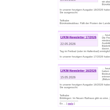
wir als
Bürok
In unserer heutigen Ausgabe 18/2026 habe
Sie ausgesucht:
Teilhabe
Bürokratieabbau: Fällt der Posten der Land
… heut
LVKM-Newsletter 17/2026
Die Fr
mindes
Ausbild
22.05.2026
Bäderbe
davon.
Tag im Freibad (oder im Hallenbad) ermöglic
In unserer heutigen Ausgabe 17/2026 haben
… heute
LVKM-Newsletter 16/2026
haben 
Bedeut
erinner
15.05.2026
„Bildun
In unserer heutigen Ausgabe 16/2026 habe
Sie ausgesucht:
Teilhabe
Böblingen: Im Neuen Rathaus gibt es eine „Toi
-------------------------
Es ... [
mehr
]