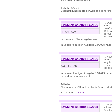
Teilhabe / Arbeit
Beschäftigungsquote schwerbehinderter Mens
… wuss
LVKM-Newsletter 14/2025
intern
drauf, 
1997 gi
11.04.2025
der Geb
Krankhe
und so auch Namensgeber war.
In unserer heutigen Ausgabe 14/2025 haben
… heut
LVKM-Newsletter 13/2025
„Intern
es gibt
zu eine
03.04.2025
vor all
In unserer heutigen Ausgabe 13/2025 habe
Behinderung ausgesucht:
Teilhabe
Aktionswoche #OhneFachkräfteKeineTeilh
---------------------------------
Fachkräfte ... [
mehr
]
… zuge
LVKM-Newsletter 12/2025
schwer
Kirscht