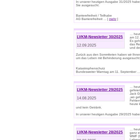
In unserer heutigen Ausgabe 31/2025 habe
Sie ausgesucht:
Barrierefreiheit / Teilhabe
AG Barrierefreiheit ... [
mehr
]
… heut
LVKM-Newsletter 30/2025
am 12.
Es geh
das Rec
12.09.2025
und de
Zurück aus den Sommferien haben wir Ihne
um das Leben mit Behinderung ausgesucht
Katastrophenschutz
Bundesweiter Warntag am 11. September ...
… heute
LVKM-Newsletter 29/2025
gefeie
Jack Gi
„wo ge
14.08.2025
Fehler
heute 
und kein Getränk.
In unserer heutigen Ausgabe 29/2025 haben
… heute
LVKM-Newsletter 28/2025
ganz e
WWF (W
Lebens