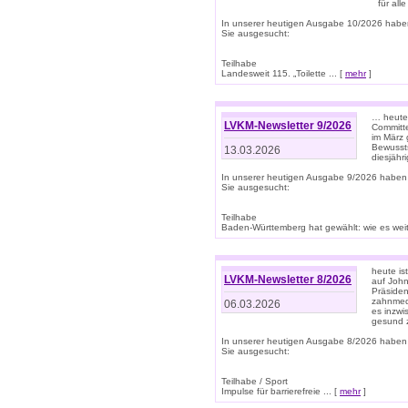
für all
In unserer heutigen Ausgabe 10/2026 habe
Sie ausgesucht:
Teilhabe
Landesweit 115. „Toilette ... [
mehr
]
… heute 
LVKM-Newsletter 9/2026
Committe
im März 
Bewussts
13.03.2026
diesjähr
In unserer heutigen Ausgabe 9/2026 haben
Sie ausgesucht:
Teilhabe
Baden-Württemberg hat gewählt: wie es weite
heute is
LVKM-Newsletter 8/2026
auf Joh
Präsiden
zahnmedi
06.03.2026
es inzwi
gesund z
In unserer heutigen Ausgabe 8/2026 haben
Sie ausgesucht:
Teilhabe / Sport
Impulse für barrierefreie ... [
mehr
]