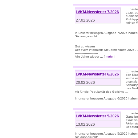
… heute 
LVKM-Newsletter 7/2026
dazu, au
aufmerks
Polklapp
27.02.2026
keinen W
In unserer heutigen Ausgabe 7/2026 haben
Sie ausgesucht:
Gut zu wissen
Der bvkm informiert: Steuermerkblatt 2025 /
-------------------------
Alle Jahre wieder ... [
mehr
]
… heute 
LVKM-Newsletter 6/2026
den Klas
wurde es
erstmals
20.02.2026
Schauspi
des Mode
mit für die Popularität des Gerichts …
In unserer heutigen Ausgabe 6/2026 haben 
… heute 
LVKM-Newsletter 5/2026
Ganz bew
exakt vo
Aktionst
13.02.2026
Bedeutun
In unserer heutigen Ausgabe 5/2026 haben
Sie ausgesucht: