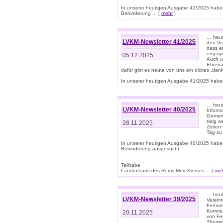
In unserer heutigen Ausgabe 42/2025 habe
Behinderung ... [
mehr
]
… heute
LVKM-Newsletter 41/2025
den Ver
dass et
engagie
05.12.2025
Auch u
Ehrena
dafür gibt es heute von uns ein dickes „dank
In unserer heutigen Ausgabe 41/2025 haben 
… heute
LVKM-Newsletter 40/2025
Informa
Gemein
tätig w
28.11.2025
Zeiten 
Tag zu
In unserer heutigen Ausgabe 40/2025 habe
Behinderung ausgesucht:
Teilhabe
Landratsamt des Rems-Murr-Kreises ... [
me
… heute
LVKM-Newsletter 39/2025
Verein
Fernse
Kommun
20.11.2025
von Fe
Themen 