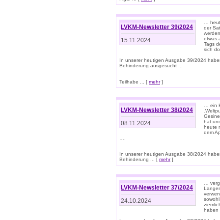
… heut
LVKM-Newsletter 39/2024
der Sa
werden
etwas 
15.11.2024
Tags de
sich d
In unserer heutigen Ausgabe 39/2024 habe
Behinderung ausgesucht ...
Teilhabe ... [
mehr
]
… ein 
LVKM-Newsletter 38/2024
„Weltpu
Gesine
hat und
08.11.2024
heute 
dem App
….
In unserer heutigen Ausgabe 38/2024 habe
Behinderung ... [
mehr
]
… verg
LVKM-Newsletter 37/2024
Langens
verwen
sowohl
24.10.2024
ziemlic
haben