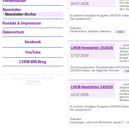
Ferienhäuser
Für Vi
24.07.2026
nächst
Newsletter
den T
· Newsletter-Archiv
In unserer heutigen Ausgabe 26/2026 habe
Sie ausgesucht:
Kontakt & Impressum
Teilhabe
Förderaufruf „Impulse Inklusion ... [
mehr
]
Datenschutz
facebook
… heut
LVKM-Newsletter 25/2026
hoffent
„Emoji“
You
Tube
wurde?
17.07.2026
Emojis 
heute 
LVKM-BW.Blog
„Fachternationalen Theaterinstitut (ITI) Fi
25/2026 haben wir folgende Themen ... [
me
coding + custom cms © 2002-2026
AD1 media
· 2626412 | 10
… nach
LVKM-Newsletter 24/2026
abgesag
„intern
zu dies
10.07.2026
gleich
Brattio
In unserer heutigen Ausgabe 24/2026 habe
Sie ausgesucht:
Teilhabe
Kampagne „nicht am Menschen sparen“ – Un