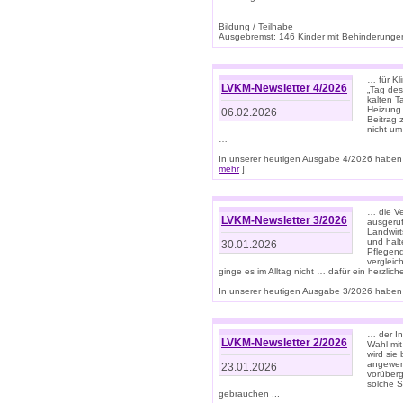
Bildung / Teilhabe
Ausgebremst: 146 Kinder mit Behinderungen
… für Kl
LVKM-Newsletter 4/2026
„Tag des
kalten T
Heizung 
06.02.2026
Beitrag 
nicht um
…
In unserer heutigen Ausgabe 4/2026 haben 
mehr
]
… die Ve
LVKM-Newsletter 3/2026
ausgeruf
Landwirt
und halt
30.01.2026
Pflegend
vergleic
ginge es im Alltag nicht … dafür ein herzlich
In unserer heutigen Ausgabe 3/2026 haben 
… der In
LVKM-Newsletter 2/2026
Wahl mit
wird si
angewend
23.01.2026
vorüberg
solche S
gebrauchen ...