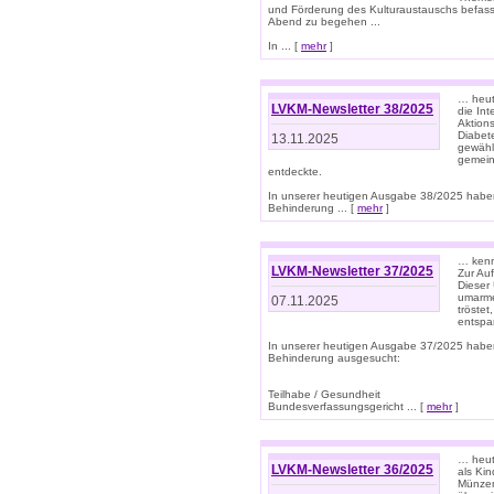
und Förderung des Kulturaustauschs befasse
Abend zu begehen ...
In ... [
mehr
]
… heut
LVKM-Newsletter 38/2025
die In
Aktions
Diabet
13.11.2025
gewählt
gemein
entdeckte.
In unserer heutigen Ausgabe 38/2025 habe
Behinderung ... [
mehr
]
… kenne
LVKM-Newsletter 37/2025
Zur Au
Dieser 
umarme
07.11.2025
tröste
entspa
In unserer heutigen Ausgabe 37/2025 habe
Behinderung ausgesucht:
Teilhabe / Gesundheit
Bundesverfassungsgericht ... [
mehr
]
… heute
LVKM-Newsletter 36/2025
als Kin
Münzen