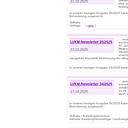
überre
31.10.2025
Idee w
befähi
In unserer heutigen Ausgabe 36/2025 habe
Behinderung ausgesucht:
Teilhabe
Umfrage: ... [
mehr
]
… heute
LVKM-Newsletter 35/2025
bundesw
50. Jah
Meilen
23.10.2025
Situati
unsicht
mangelnde finanzielle Absicherung der pfleg
In unserer heutigen Ausgabe 35/2025 haben
… wuss
LVKM-Newsletter 34/2025
schnel
abfalle
an die 
17.10.2025
wenn s
In unserer heutigen Ausgabe 34/2025 habe
Behinderung ausgesucht:
Teilhabe / Katastrophenschutz
inklusive Katastrophenvorsorge: Landesregie