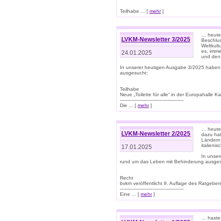
Teilhabe ... [
mehr
]
… heute 
LVKM-Newsletter 3/2025
Beschlu
Weltkult
es, imme
24.01.2025
und den 
In unserer heutigen Ausgabe 3/2025 haben
ausgesucht:
Teilhabe
Neue „Toilette für alle“ in der Europahalle Ka
-------------------------------------------
Die ... [
mehr
]
… heute 
LVKM-Newsletter 2/2025
dazu hat
Ländern 
italieni
17.01.2025
In unse
rund um das Leben mit Behinderung ausges
Recht
bvkm veröffentlicht 9. Auflage des Ratgeb
-------------------------------------------
Eine ... [
mehr
]
… haste 