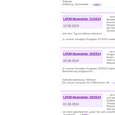
Teilhabe
Erklärung „Demokratie ... [
mehr
]
… heute
LVKM-Newsletter 31/2024
ideale
durchzu
Hershe
12.09.2024
der He
Schoko
sich den Tag ein kleines bisschen ...
In unserer heutigen Ausgabe 31/2024 melde
… wir 
LVKM-Newsletter 30/2024
ruhige
heute 
heiß od
09.08.2024
klassi
In unserer heutigen Ausgabe 30/2024 habe
Behinderung ausgesucht ...
Selbstbestimmung / Wohnen
Ein neues Zuhause für 8 Menschen mit ... [
… wir s
LVKM-Newsletter 29/2024
und ab 
Gelähm
„Paral
01.08.2024
Wörtern
weil si
von dem griechischen „para“ für „sich anschl
„zugehörig“, ... [
mehr
]