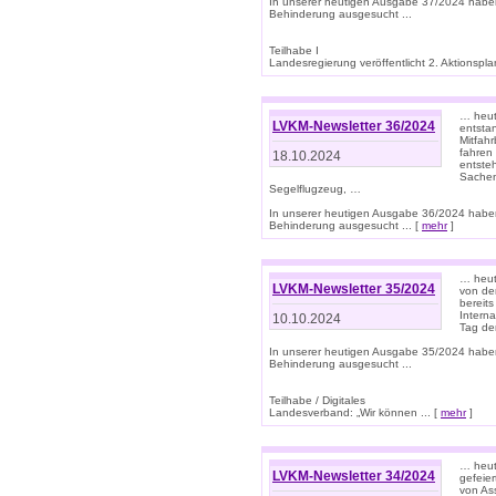
In unserer heutigen Ausgabe 37/2024 habe
Behinderung ausgesucht ...
Teilhabe I
Landesregierung veröffentlicht 2. Aktionsplan
… heute
LVKM-Newsletter 36/2024
entsta
Mitfah
fahren
18.10.2024
entste
Sachen
Segelflugzeug, …
In unserer heutigen Ausgabe 36/2024 habe
Behinderung ausgesucht ... [
mehr
]
… heute
LVKM-Newsletter 35/2024
von den
bereits
Interna
10.10.2024
Tag de
In unserer heutigen Ausgabe 35/2024 habe
Behinderung ausgesucht ...
Teilhabe / Digitales
Landesverband: „Wir können ... [
mehr
]
… heut
LVKM-Newsletter 34/2024
gefeier
von Ass