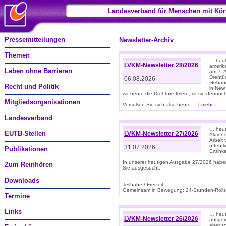
Landesverband für Menschen mit Kör
Pressemitteilungen
Newsletter-Archiv
Themen
… heute
LVKM-Newsletter 28/2026
amerik
Leben ohne Barrieren
am 7. 
Drehtür
06.08.2026
Gebäud
Recht und Politik
in New
wir heute die Drehtüre feiern, ist sie dennoch
Mitgliedsorganisationen
Versüßen Sie sich also heute ... [
mehr
]
Landesverband
… heut
EUTB-Stellen
LVKM-Newsletter 27/2026
Aktions
Arbeit
öffentl
31.07.2026
Publikationen
Ertrin
In unserer heutigen Ausgabe 27/2026 habe
Zum Reinhören
Sie ausgesucht:
Downloads
Teilhabe / Freizeit
Gemeinsam in Bewegung: 24-Stunden-Rollstu
Termine
Links
… heut
LVKM-Newsletter 26/2026
ausgere
aber s