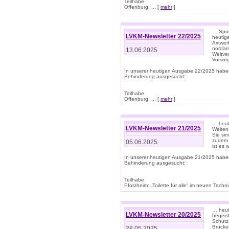
Teilhabe
Offenburg: ... [
mehr
]
… Spor
LVKM-Newsletter 22/2025
heutig
Axtwer
nordame
13.06.2025
Weltve
Vorsor
In unserer heutigen Ausgabe 22/2025 habe
Behinderung ausgesucht:
Teilhabe
Offenburg: ... [
mehr
]
… heute
LVKM-Newsletter 21/2025
Welten
Sie sin
zudem 
05.06.2025
ist es 
In unserer heutigen Ausgabe 21/2025 habe
Behinderung ausgesucht:
Teilhabe
Pforzheim: „Toilette für alle“ im neuen Techni
… heute
LVKM-Newsletter 20/2025
begeis
Schutz
Brücken
28.05.2025