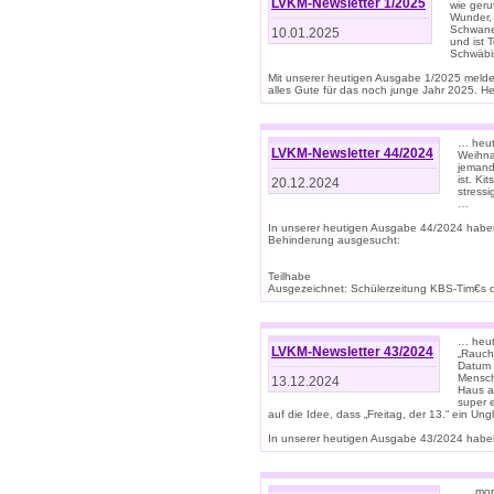
LVKM-Newsletter 1/2025
wie geru
Wunder, 
Schwanen
10.01.2025
und ist 
Schwäbi
Mit unserer heutigen Ausgabe 1/2025 meld
alles Gute für das noch junge Jahr 2025. H
… heute
LVKM-Newsletter 44/2024
Weihna
jemand
ist. K
20.12.2024
stress
…
In unserer heutigen Ausgabe 44/2024 habe
Behinderung ausgesucht:
Teilhabe
Ausgezeichnet: Schülerzeitung KBS-Tim€s de
… heute
LVKM-Newsletter 43/2024
„Rauch
Datum 
Mensch
13.12.2024
Haus au
super 
auf die Idee, dass „Freitag, der 13.“ ein Un
In unserer heutigen Ausgabe 43/2024 haben 
… „mor