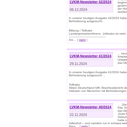
LVKM-Newsletter 42/2024
beginn
gestern
der Hof
06.12.2024
würden
In unserer heutigen Ausgabe 42/2024 habe
Behinderung ausgesucht:
Bildung / Teilhabe
Landespressekonferenz: „Inklusion ist mehr 
-------------------------------------------
Am ... [
mehr
]
… heute
LVKM-Newsletter 41/2024
Ameise
Umwelt
das Übe
29.11.2024
In unserer heutigen Ausgabe 41/2024 habe
Behinderung ausgesucht ...
Teilhabe
Aktion Deutschland hilft: Abschlussberic
Inklusion von Menschen mit Behinderungen (P
… „San
LVKM-Newsletter 40/2024
Klar, 
das die
„Gute-
22.11.2024
Geburt
hatte 
Adlershof – und natürlich nur in schwarz-w
Figur ... [
mehr
]