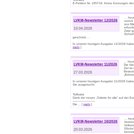
E-Petition Nr. 195716: Keine Kürzungen der E
… heute
LVKM-Newsletter 12/2026
zurück
aus Ma
erfund
10.04.2026
Zwar ga
Sicher
geschützt ...
In unserer heutigen Ausgabe 12/2026 haben
mehr
]
… heute
LVKM-Newsletter 11/2026
Die Ide
Ziel is
Bewuss
27.03.2026
„Bühne 
In unserer heutigen Ausgabe 11/2026 habe
Sie ausgesucht:
Teilhabe
Dank der neuen „Toilette für alle“ auf der Ess
-------------------------
Die ... [
mehr
]
… heute
LVKM-Newsletter 10/2026
Verein
Vollve
Glücks
20.03.2026
kennze