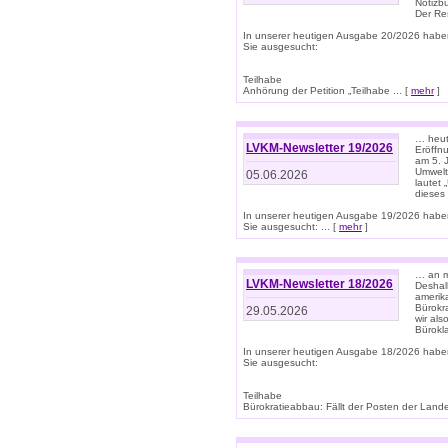
Notizb
Der Re
In unserer heutigen Ausgabe 20/2026 habe
Sie ausgesucht:
Teilhabe
Anhörung der Petition „Teilhabe ... [
mehr
]
… heute
LVKM-Newsletter 19/2026
Eröffn
am 5. 
Umwelt“
05.06.2026
lautet
dieses
In unserer heutigen Ausgabe 19/2026 habe
Sie ausgesucht: ... [
mehr
]
… an m
LVKM-Newsletter 18/2026
Deshal
amerik
Bürokra
29.05.2026
wir als
Bürok
In unserer heutigen Ausgabe 18/2026 habe
Sie ausgesucht:
Teilhabe
Bürokratieabbau: Fällt der Posten der Land