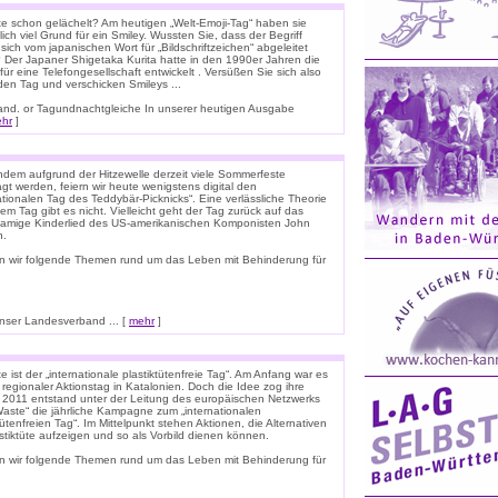
e schon gelächelt? Am heutigen „Welt-Emoji-Tag“ haben sie
lich viel Grund für ein Smiley. Wussten Sie, dass der Begriff
 sich vom japanischen Wort für „Bildschriftzeichen“ abgeleitet
 Der Japaner Shigetaka Kurita hatte in den 1990er Jahren die
für eine Telefongesellschaft entwickelt . Versüßen Sie sich also
den Tag und verschicken Smileys ...
nnland. or Tagundnachtgleiche In unserer heutigen Ausgabe
hr
]
dem aufgrund der Hitzewelle derzeit viele Sommerfeste
t werden, feiern wir heute wenigstens digital den
ationalen Tag des Teddybär-Picknicks“. Eine verlässliche Theorie
em Tag gibt es nicht. Vielleicht geht der Tag zurück auf das
namige Kinderlied des US-amerikanischen Komponisten John
n.
n wir folgende Themen rund um das Leben mit Behinderung für
ser Landesverband ... [
mehr
]
 ist der „internationale plastiktütenfreie Tag“. Am Anfang war es
 regionaler Aktionstag in Katalonien. Doch die Idee zog ihre
. 2011 entstand unter der Leitung des europäischen Netzwerks
Waste“ die jährliche Kampagne zum „internationalen
tütenfreien Tag“. Im Mittelpunkt stehen Aktionen, die Alternativen
stiktüte aufzeigen und so als Vorbild dienen können.
n wir folgende Themen rund um das Leben mit Behinderung für