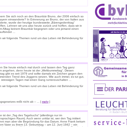
nern Sie sich noch an den Braunbär Bruno, der 2006 einfach so
ayern einwanderte? In Erinnerung an Bruno, der von Italien aus
derte, wurde der heutige bundesweite „Bärengedenktag“
ffen. Lehnen wir uns also heute zurück und hoffen, dass wir in
m Alltag keinem Braunbär begegnen oder uns jemand einen
ufbindet ...
n wir folgende Themen rund um das Leben mit Behinderung für
n Sie heute einfach mal durch und lassen den Tag ganz
m angehen, denn heute ist der „Weltbummeltag“. Diesen
stag gibt es seit 1979 und sollte damals ein Zeichen gegen den
menden Trend des Joggens setzen. Wie auch immer, es tut gut,
n stressigen Tagen mal einen Gang runterzuschalten ...
n wir folgende Themen rund um das Leben mit Behinderung für
sgesetzes reißt nicht ab – ... [
mehr
]
 ist der „Tag des Tagebuchs“ (allerdings nur im
sprachigen Raum). Auch wenn unklar ist, wer den Tag initiiert
ennt man aber die Begründung für das Datum. Anne Frank bekam
rem Vater zu ihrem 13. Geburtstag – am 12. Juni 1942 – ein