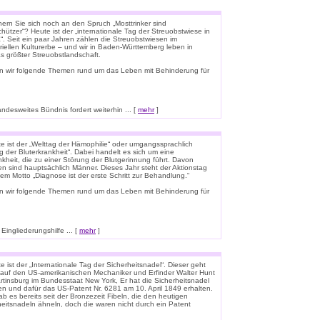
nern Sie sich noch an den Spruch „Mosttrinker sind
hützer“? Heute ist der „internationale Tag der Streuobstwiese in
“. Seit ein paar Jahren zählen die Streuobstwiesen im
riellen Kulturerbe – und wir in Baden-Württemberg leben in
s größter Streuobstlandschaft.
n wir folgende Themen rund um das Leben mit Behinderung für
esweites Bündnis fordert weiterhin ... [
mehr
]
e ist der „Welttag der Hämophilie“ oder umgangssprachlich
g der Bluterkrankheit“. Dabei handelt es sich um eine
kheit, die zu einer Störung der Blutgerinnung führt. Davon
en sind hauptsächlich Männer. Dieses Jahr steht der Aktionstag
em Motto „Diagnose ist der erste Schritt zur Behandlung.“
n wir folgende Themen rund um das Leben mit Behinderung für
ingliederungshilfe ... [
mehr
]
 ist der „Internationale Tag der Sicherheitsnadel“. Dieser geht
 auf den US-amerikanischen Mechaniker und Erfinder Walter Hunt
rtinsburg im Bundesstaat New York, Er hat die Sicherheitsnadel
en und dafür das US-Patent Nr. 6281 am 10. April 1849 erhalten.
b es bereits seit der Bronzezeit Fibeln, die den heutigen
heitsnadeln ähneln, doch die waren nicht durch ein Patent