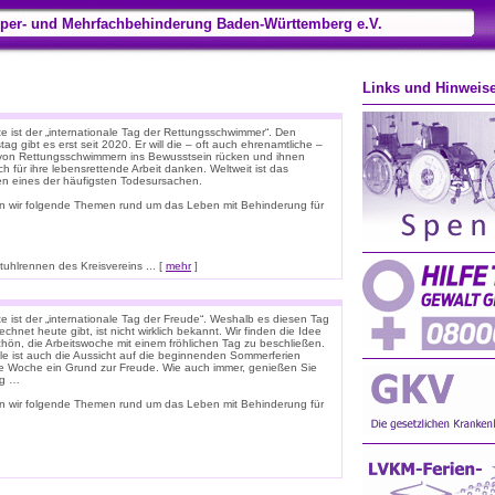
per- und Mehrfachbehinderung Baden-Württemberg e.V.
Links und Hinweis
e ist der „internationale Tag der Rettungsschwimmer“. Den
tag gibt es erst seit 2020. Er will die – oft auch ehrenamtliche –
 von Rettungsschwimmern ins Bewusstsein rücken und ihnen
ich für ihre lebensrettende Arbeit danken. Weltweit ist das
ken eines der häufigsten Todesursachen.
n wir folgende Themen rund um das Leben mit Behinderung für
hlrennen des Kreisvereins ... [
mehr
]
e ist der „internationale Tag der Freude“. Weshalb es diesen Tag
chnet heute gibt, ist nicht wirklich bekannt. Wir finden die Idee
chön, die Arbeitswoche mit einem fröhlichen Tag zu beschließen.
ele ist auch die Aussicht auf die beginnenden Sommerferien
e Woche ein Grund zur Freude. Wie auch immer, genießen Sie
ag …
n wir folgende Themen rund um das Leben mit Behinderung für