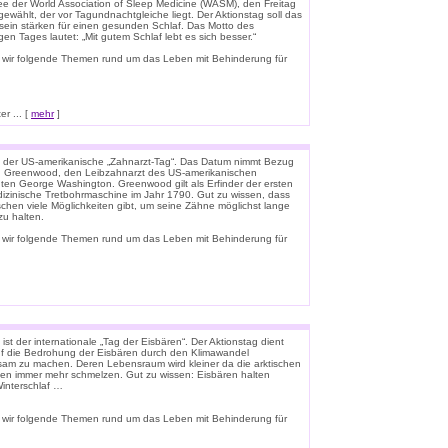
e der World Association of Sleep Medicine (WASM), den Freitag
gewählt, der vor Tagundnachtgleiche liegt. Der Aktionstag soll das
ein stärken für einen gesunden Schlaf. Das Motto des
igen Tages lautet: „Mit gutem Schlaf lebt es sich besser.“
 wir folgende Themen rund um das Leben mit Behinderung für
r ... [
mehr
]
t der US-amerikanische „Zahnarzt-Tag“. Das Datum nimmt Bezug
n Greenwood, den Leibzahnarzt des US-amerikanischen
ten George Washington. Greenwood gilt als Erfinder der ersten
zinische Tretbohrmaschine im Jahr 1790. Gut zu wissen, dass
schen viele Möglichkeiten gibt, um seine Zähne möglichst lange
u halten.
 wir folgende Themen rund um das Leben mit Behinderung für
ist der internationale „Tag der Eisbären“. Der Aktionstag dient
f die Bedrohung der Eisbären durch den Klimawandel
am zu machen. Deren Lebensraum wird kleiner da die arktischen
en immer mehr schmelzen. Gut zu wissen: Eisbären halten
interschlaf …
 wir folgende Themen rund um das Leben mit Behinderung für