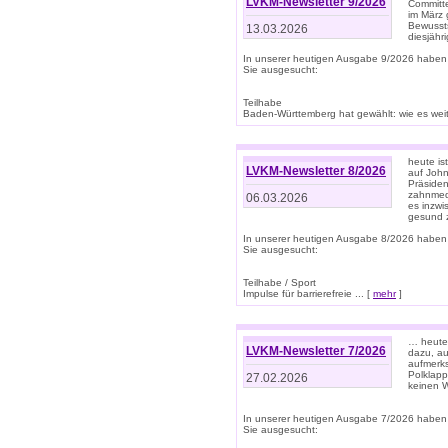
LVKM-Newsletter 9/2026
Committe
im März 
Bewussts
13.03.2026
diesjähr
In unserer heutigen Ausgabe 9/2026 haben
Sie ausgesucht:
Teilhabe
Baden-Württemberg hat gewählt: wie es weite
heute is
LVKM-Newsletter 8/2026
auf Joh
Präsiden
zahnmedi
06.03.2026
es inzwi
gesund z
In unserer heutigen Ausgabe 8/2026 haben
Sie ausgesucht:
Teilhabe / Sport
Impulse für barrierefreie ... [
mehr
]
… heute 
LVKM-Newsletter 7/2026
dazu, au
aufmerks
Polklapp
27.02.2026
keinen W
In unserer heutigen Ausgabe 7/2026 haben
Sie ausgesucht: