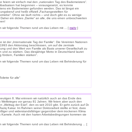
e feiern wir einfach mal den „nationalen Tag des Bademeisters“.
eibadsaison hat begonnen – vorausgesetzt, es konnte
tens ein Bademeister gefunden werden. Das ist längst ein
ungsberuf und heißt offiziell „Fachangestellten für
triebe“. Ohne sie läuft nichts – und doch gibt es zu wenige
 Daher ein dickes „Danke“ an alle, die uns einen unbeschwerten
hen!
 wir folgende Themen rund um das Leben mit ... [
mehr
]
 ist der „Internationale Tag der Familie“. Die Vereinten Nationen
1993 den Aktionstag beschlossen, um auf die zentrale
ung und den Wert von Familie als Basis unserer Gesellschaft zu
n und zu stärken. Das diesjährige Motto in Deutschland lautet
g fördern, Familien stärken“.
n wir folgende Themen rund um das Leben mit Behinderung für
lette für alle“
eutigen 8. Mai erinnern wir natürlich auch an das Ende des
n Weltkrieges vor genau 81 Jahren. Wir feiern aber auch den
n „Welttag der Esel“, den es seit 2010 gibt. Er geht zurück auf Dr.
aziq Kakar. Im Rahmen seiner Doktorarbeit stellte er fest, dass
leißiger und widerstandsfähiger gegenüber dem trockenen Klima
ls Kamele. Auch mit den harten Arbeitsbedingungen kommen sie
 wir folgende Themen rund um das Leben mit Behinderung ... [