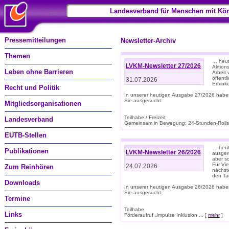
Landesverband für Menschen mit Kör
Pressemitteilungen
Newsletter-Archiv
Themen
… heut
LVKM-Newsletter 27/2026
Aktions
Leben ohne Barrieren
Arbeit
öffentl
31.07.2026
Ertrin
Recht und Politik
In unserer heutigen Ausgabe 27/2026 habe
Sie ausgesucht:
Mitgliedsorganisationen
Teilhabe / Freizeit
Landesverband
Gemeinsam in Bewegung: 24-Stunden-Rollstu
EUTB-Stellen
… heut
Publikationen
LVKM-Newsletter 26/2026
ausgere
aber s
Für Vi
24.07.2026
Zum Reinhören
nächst
den T
Downloads
In unserer heutigen Ausgabe 26/2026 habe
Sie ausgesucht:
Termine
Teilhabe
Links
Förderaufruf „Impulse Inklusion ... [
mehr
]