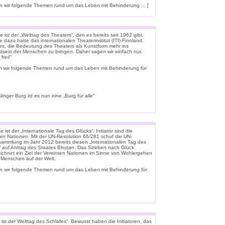
 wir folgende Themen rund um das Leben mit Behinderung ... [
 ist der „Welttag des Theaters“, den es bereits seit 1962 gibt.
e dazu hatte das internationalen Theaterinstitut (ITI) Finnland.
t es, die Bedeutung des Theaters als Kunstform mehr ins
tsein der Menschen zu bringen. Daher sagen wir einfach nur,
frei!“
n wir folgende Themen rund um das Leben mit Behinderung für
linger Burg ist es nun eine „Burg für alle“
 ist der „Internationale Tag des Glücks“. Initiator sind die
ten Nationen. Mit der UN-Resolution 66/281 schuf die UN-
rsammlung im Jahr 2012 bereits diesen „Internationalen Tag des
“ auf Antrag des Staates Bhutan. Das Streben nach Glück
ichnet ein Ziel der Vereinten Nationen im Sinne von Wohlergehen
e Menschen auf der Welt.
n wir folgende Themen rund um das Leben mit Behinderung für
ist der Welttag des Schlafes“. Bewusst haben die Initiatoren, das