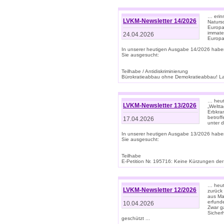
… erin
LVKM-Newsletter 14/2026
Natursc
Europa
immate
24.04.2026
Europa
In unserer heutigen Ausgabe 14/2026 habe
Sie ausgesucht:
Teilhabe / Antidiskriminierung
Bürokratieabbau ohne Demokratieabbau! Land
… heut
LVKM-Newsletter 13/2026
„Weltta
Erbkran
betroff
17.04.2026
unter d
In unserer heutigen Ausgabe 13/2026 habe
Sie ausgesucht:
Teilhabe
E-Petition Nr. 195716: Keine Kürzungen der E
… heute
LVKM-Newsletter 12/2026
zurück
aus Ma
erfund
10.04.2026
Zwar ga
Sicher
geschützt ...