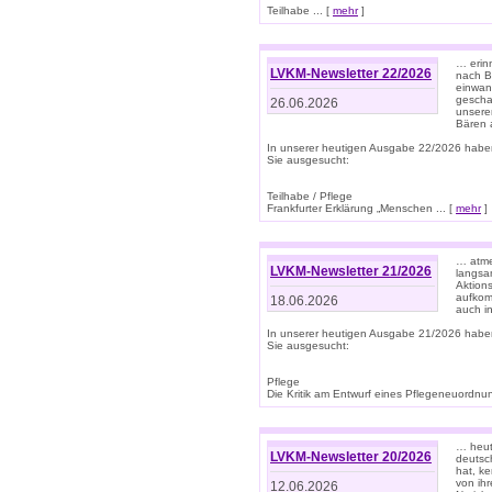
Teilhabe ... [
mehr
]
… erin
LVKM-Newsletter 22/2026
nach B
einwan
gescha
26.06.2026
unsere
Bären a
In unserer heutigen Ausgabe 22/2026 habe
Sie ausgesucht:
Teilhabe / Pflege
Frankfurter Erklärung „Menschen ... [
mehr
]
… atme
LVKM-Newsletter 21/2026
langsa
Aktion
aufkom
18.06.2026
auch i
In unserer heutigen Ausgabe 21/2026 habe
Sie ausgesucht:
Pflege
Die Kritik am Entwurf eines Pflegeneuordnung
… heute
LVKM-Newsletter 20/2026
deutsch
hat, k
von ih
12.06.2026