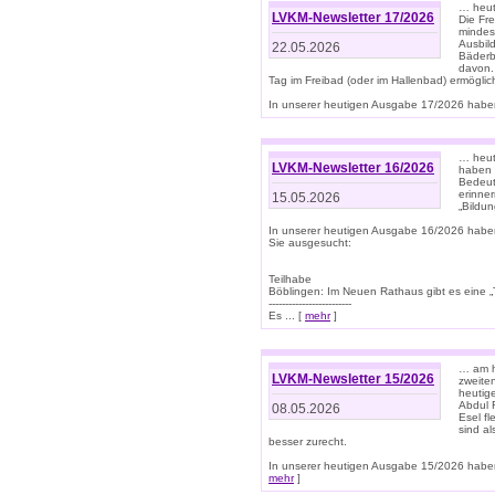
… heut
LVKM-Newsletter 17/2026
Die Fr
mindes
Ausbild
22.05.2026
Bäderbe
davon.
Tag im Freibad (oder im Hallenbad) ermöglic
In unserer heutigen Ausgabe 17/2026 haben
… heute
LVKM-Newsletter 16/2026
haben 
Bedeut
erinner
15.05.2026
„Bildun
In unserer heutigen Ausgabe 16/2026 habe
Sie ausgesucht:
Teilhabe
Böblingen: Im Neuen Rathaus gibt es eine „Toi
-------------------------
Es ... [
mehr
]
… am h
LVKM-Newsletter 15/2026
zweite
heutige
Abdul R
08.05.2026
Esel f
sind a
besser zurecht.
In unserer heutigen Ausgabe 15/2026 haben
mehr
]