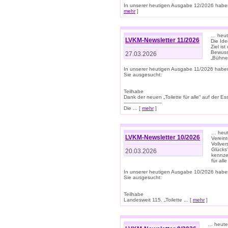
In unserer heutigen Ausgabe 12/2026 haben
mehr
]
… heute
LVKM-Newsletter 11/2026
Die Ide
Ziel is
Bewuss
27.03.2026
„Bühne 
In unserer heutigen Ausgabe 11/2026 habe
Sie ausgesucht:
Teilhabe
Dank der neuen „Toilette für alle“ auf der Ess
-------------------------
Die ... [
mehr
]
… heute
LVKM-Newsletter 10/2026
Verein
Vollve
Glücks
20.03.2026
kennze
für all
In unserer heutigen Ausgabe 10/2026 habe
Sie ausgesucht:
Teilhabe
Landesweit 115. „Toilette ... [
mehr
]
… heute 