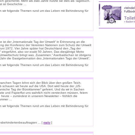
uch geschenkt. Mehr als zwei Jahre nutzte sie dies als Tagebuch.
st ist Geschichte …
n wir folgende Themen rund um das Leben mit Behinderung für
 ist der „Internationale Tag der Umwelt“ in Erinnerung an die
ung der Konferenz der Vereinten Nationen zum Schutz der Umwelt
Juni 1972. Vier Jahre später hat Deutschland den „Tag der
 eingeführt, also vor exakt 50 Jahren. Das diesjährige Motto
 „Umweltschutz bringt was. Zusammen.“ Aserbaidschan ist übrigens
 Jahr die Gastgebernation des „Internationalen Tags der Umwelt“.
n wir folgende Themen rund um das Leben mit Behinderung für
anchen Tagen lohnt sich der Blick über den großen Teich.
b schauen wir heute auf die USA. Dort wird heute der „US-
anische Tag der Büroklammer“ gefeiert. Und da wir in Sachen
tie und Papierflut uns wahrlich nicht verstecken müssen, feiern
o heute – zumindest in unserem Newsletter – fröhlich die
lammer …
n wir folgende Themen rund um das Leben mit Behinderung für
esbehindertenbeauftragten ... [
mehr
]