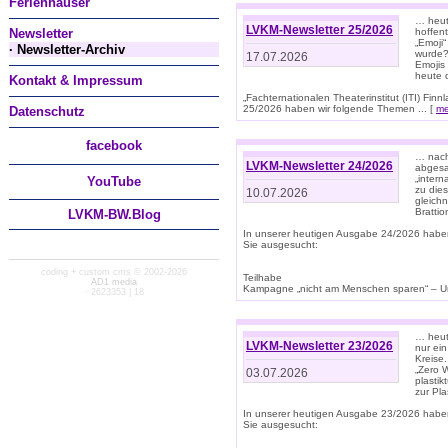
Ferienhäuser
… heut
LVKM-Newsletter 25/2026
Newsletter
hoffent
„Emoji“
· Newsletter-Archiv
wurde?
17.07.2026
Emojis 
heute 
Kontakt & Impressum
„Fachternationalen Theaterinstitut (ITI) Fi
25/2026 haben wir folgende Themen ... [
me
Datenschutz
facebook
… nach
LVKM-Newsletter 24/2026
abgesag
„intern
You
Tube
zu dies
10.07.2026
gleich
Brattio
LVKM-BW.Blog
In unserer heutigen Ausgabe 24/2026 habe
Sie ausgesucht:
coding + custom cms © 2002-2026
Teilhabe
AD1 media
Kampagne „nicht am Menschen sparen“ – Un
· 2623353 | 18
… heute
LVKM-Newsletter 23/2026
nur ein
Kreise
„Zero 
03.07.2026
plastik
zur Pla
In unserer heutigen Ausgabe 23/2026 habe
Sie ausgesucht: