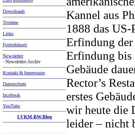
amerikanische
Zum Reinhören
Kannel aus Ph
Downloads
Termine
1888 das US-P
Links
Erfindung der 
Ferienhäuser
Erfindung bis
Newsletter
· Newsletter-Archiv
Gebäude dauert
Kontakt & Impressum
Rector’s Resta
Datenschutz
erstes Gebäud
facebook
You
Tube
wir heute die 
LVKM-BW.Blog
leider – nicht