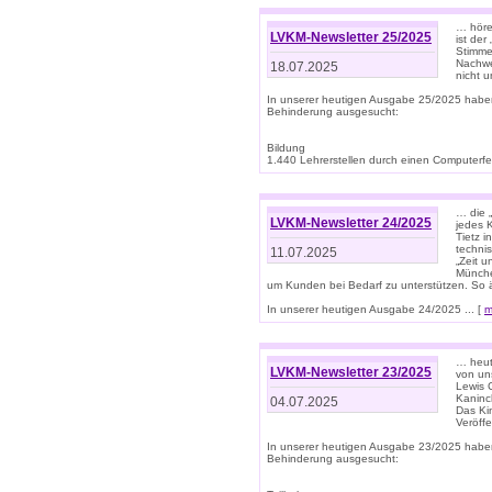
… höre
LVKM-Newsletter 25/2025
ist der
Stimme
Nachwe
18.07.2025
nicht 
In unserer heutigen Ausgabe 25/2025 habe
Behinderung ausgesucht:
Bildung
1.440 Lehrerstellen durch einen Computerfeh
… die 
LVKM-Newsletter 24/2025
jedes 
Tietz i
techni
11.07.2025
„Zeit 
Münche
um Kunden bei Bedarf zu unterstützen. So 
In unserer heutigen Ausgabe 24/2025 ... [
m
… heute
LVKM-Newsletter 23/2025
von uns
Lewis C
Kaninc
04.07.2025
Das Kin
Veröff
In unserer heutigen Ausgabe 23/2025 habe
Behinderung ausgesucht: