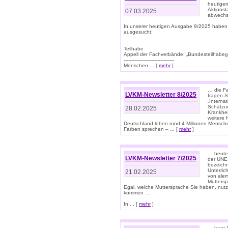
heutigen
Aktionst
07.03.2025
abwechs
In unserer heutigen Ausgabe 9/2025 haben
ausgesucht:
Teilhabe
Appell der Fachverbände: „Bundesteilhabeg
---------------------------------
Menschen ... [
mehr
]
… die Fa
LVKM-Newsletter 8/2025
fragen S
„Interna
Schätzun
28.02.2025
Krankhei
weitere 
Deutschland leben rund 4 Millionen Mensche
Farben sprechen – ... [
mehr
]
… heute 
LVKM-Newsletter 7/2025
der UNE
bezeichn
Unterric
21.02.2025
von alem
Muttersp
Egal, welche Muttersprache Sie haben, nutz
kommen …
In ... [
mehr
]