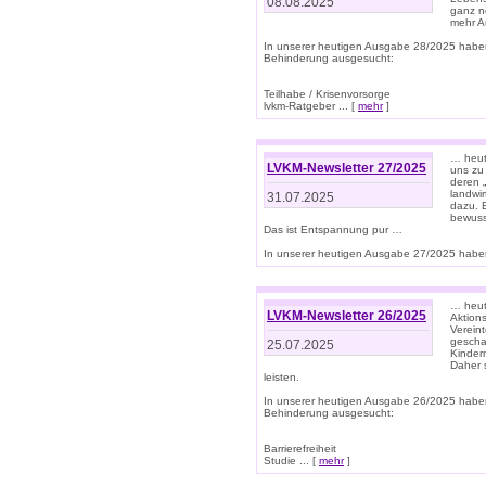
08.08.2025
ganz n
mehr A
In unserer heutigen Ausgabe 28/2025 habe
Behinderung ausgesucht:
Teilhabe / Krisenvorsorge
lvkm-Ratgeber ... [
mehr
]
… heut
LVKM-Newsletter 27/2025
uns zu
deren „
landwi
31.07.2025
dazu. E
bewusst
Das ist Entspannung pur …
In unserer heutigen Ausgabe 27/2025 haben
… heute
LVKM-Newsletter 26/2025
Aktion
Verein
gescha
25.07.2025
Kinder
Daher s
leisten.
In unserer heutigen Ausgabe 26/2025 habe
Behinderung ausgesucht:
Barrierefreiheit
Studie ... [
mehr
]