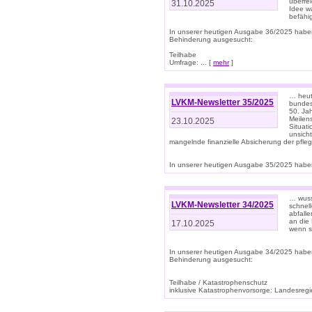
überre
31.10.2025
Idee w
befähi
In unserer heutigen Ausgabe 36/2025 habe
Behinderung ausgesucht:
Teilhabe
Umfrage: ... [
mehr
]
… heute
LVKM-Newsletter 35/2025
bundesw
50. Jah
Meilen
23.10.2025
Situati
unsicht
mangelnde finanzielle Absicherung der pfleg
In unserer heutigen Ausgabe 35/2025 haben
… wuss
LVKM-Newsletter 34/2025
schnel
abfalle
an die 
17.10.2025
wenn s
In unserer heutigen Ausgabe 34/2025 habe
Behinderung ausgesucht:
Teilhabe / Katastrophenschutz
inklusive Katastrophenvorsorge: Landesregie