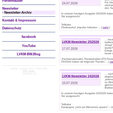
Ferienhäuser
Für Vi
24.07.2026
nächst
Newsletter
den T
· Newsletter-Archiv
In unserer heutigen Ausgabe 26/2026 habe
Sie ausgesucht:
Kontakt & Impressum
Teilhabe
Förderaufruf „Impulse Inklusion ... [
mehr
]
Datenschutz
facebook
… heut
LVKM-Newsletter 25/2026
hoffent
„Emoji“
You
Tube
wurde?
17.07.2026
Emojis 
heute 
LVKM-BW.Blog
„Fachternationalen Theaterinstitut (ITI) Fi
25/2026 haben wir folgende Themen ... [
me
coding + custom cms © 2002-2026
AD1 media
· 2628295 | 13
… nach
LVKM-Newsletter 24/2026
abgesag
„intern
zu dies
10.07.2026
gleich
Brattio
In unserer heutigen Ausgabe 24/2026 habe
Sie ausgesucht:
Teilhabe
Kampagne „nicht am Menschen sparen“ – Un