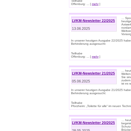
Teilhabe
Offenburg: ... [
mehr
]
… Spor
LVKM-Newsletter 22/2025
heutig
Axtwer
nordame
13.06.2025
Weltve
Vorsor
In unserer heutigen Ausgabe 22/2025 habe
Behinderung ausgesucht:
Teilhabe
Offenburg: ... [
mehr
]
… heute
LVKM-Newsletter 21/2025
Welten
Sie sin
zudem 
05.06.2025
ist es 
In unserer heutigen Ausgabe 21/2025 habe
Behinderung ausgesucht:
Teilhabe
Pforzheim: „Toilette für alle“ im neuen Techni
… heute
LVKM-Newsletter 20/2025
begeis
Schutz
Brücken
28.05.2025