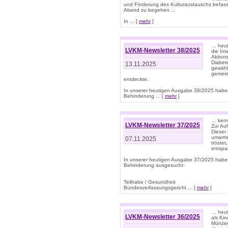
und Förderung des Kulturaustauschs befasse
Abend zu begehen ...
In ... [
mehr
]
… heut
LVKM-Newsletter 38/2025
die In
Aktions
Diabet
13.11.2025
gewählt
gemein
entdeckte.
In unserer heutigen Ausgabe 38/2025 habe
Behinderung ... [
mehr
]
… kenne
LVKM-Newsletter 37/2025
Zur Au
Dieser 
umarme
07.11.2025
tröste
entspa
In unserer heutigen Ausgabe 37/2025 habe
Behinderung ausgesucht:
Teilhabe / Gesundheit
Bundesverfassungsgericht ... [
mehr
]
… heute
LVKM-Newsletter 36/2025
als Kin
Münzen