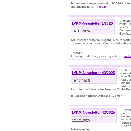
In unserer heutigen Ausgabe 2/2026 haben
Sie ausgesucht: ... [
mehr
]
… mögen 
LVKM-Newsletter 1/2026
ist der 
wer die 
Funden b
16.01.2026
Gewürze 
Mit unserer heutigen Ausgabe 1/2026 starte
Themen rund um das Leben mit Behinderun
Teilhabe
Leistungen der Eingliederungshilfe ... [
mehr
… heut
LVKM-Newsletter 43/2025
dass s
kein G
und Äp
19.12.2025
als Bau
aber sc
Lauscha das historische Zentrum für die He
In unserer heutigen Ausgabe ... [
mehr
]
… kenn
LVKM-Newsletter 42/2025
prüfen
gechec
ist am
12.12.2025
Spätest
Gästen 
Mikro sprechen ...