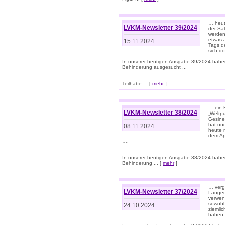
… heut
LVKM-Newsletter 39/2024
der Sa
werden
etwas 
15.11.2024
Tags de
sich d
In unserer heutigen Ausgabe 39/2024 habe
Behinderung ausgesucht ...
Teilhabe ... [
mehr
]
… ein 
LVKM-Newsletter 38/2024
„Weltpu
Gesine
hat und
08.11.2024
heute 
dem App
….
In unserer heutigen Ausgabe 38/2024 habe
Behinderung ... [
mehr
]
… verg
LVKM-Newsletter 37/2024
Langens
verwen
sowohl
24.10.2024
ziemlic
haben