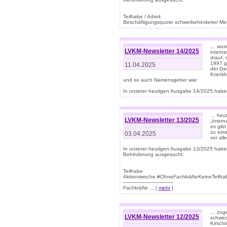
Teilhabe / Arbeit
Beschäftigungsquote schwerbehinderter Mens
… wuss
LVKM-Newsletter 14/2025
intern
drauf, 
1997 gi
11.04.2025
der Geb
Krankhe
und so auch Namensgeber war.
In unserer heutigen Ausgabe 14/2025 haben
… heut
LVKM-Newsletter 13/2025
„Intern
es gibt
zu eine
03.04.2025
vor all
In unserer heutigen Ausgabe 13/2025 habe
Behinderung ausgesucht:
Teilhabe
Aktionswoche #OhneFachkräfteKeineTeilh
---------------------------------
Fachkräfte ... [
mehr
]
… zuge
LVKM-Newsletter 12/2025
schwer
Kirscht