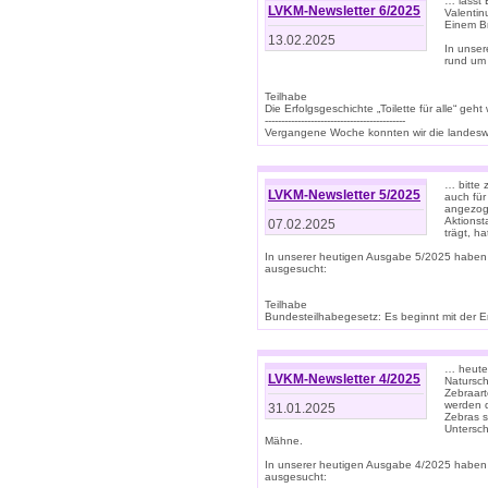
… lasst 
LVKM-Newsletter 6/2025
Valentin
Einem B
13.02.2025
In unse
rund um
Teilhabe
Die Erfolgsgeschichte „Toilette für alle“ geht
-------------------------------------------
Vergangene Woche konnten wir die landeswe
… bitte 
LVKM-Newsletter 5/2025
auch für
angezoge
Aktionst
07.02.2025
trägt, h
In unserer heutigen Ausgabe 5/2025 haben
ausgesucht:
Teilhabe
Bundesteilhabegesetz: Es beginnt mit der Erm
… heute 
LVKM-Newsletter 4/2025
Natursch
Zebraart
werden d
31.01.2025
Zebras s
Untersch
Mähne.
In unserer heutigen Ausgabe 4/2025 haben
ausgesucht: