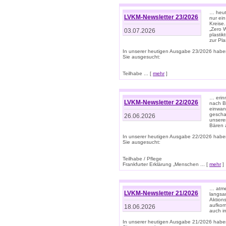
… heute
LVKM-Newsletter 23/2026
nur ein
Kreise
„Zero 
03.07.2026
plastik
zur Pla
In unserer heutigen Ausgabe 23/2026 habe
Sie ausgesucht:
Teilhabe ... [
mehr
]
… erin
LVKM-Newsletter 22/2026
nach B
einwan
gescha
26.06.2026
unsere
Bären a
In unserer heutigen Ausgabe 22/2026 habe
Sie ausgesucht:
Teilhabe / Pflege
Frankfurter Erklärung „Menschen ... [
mehr
]
… atme
LVKM-Newsletter 21/2026
langsa
Aktion
aufkom
18.06.2026
auch i
In unserer heutigen Ausgabe 21/2026 habe