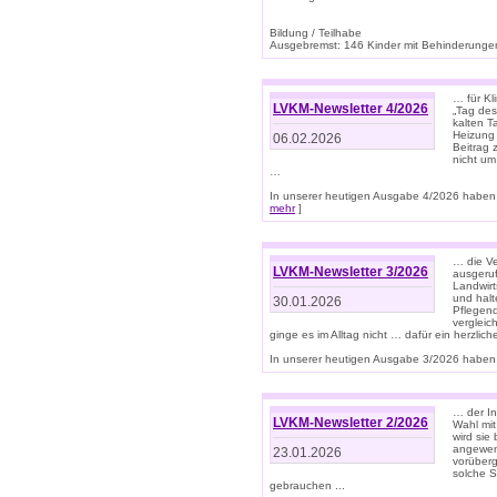
Bildung / Teilhabe
Ausgebremst: 146 Kinder mit Behinderungen
… für Kl
LVKM-Newsletter 4/2026
„Tag des
kalten T
Heizung 
06.02.2026
Beitrag 
nicht um
…
In unserer heutigen Ausgabe 4/2026 haben 
mehr
]
… die Ve
LVKM-Newsletter 3/2026
ausgeruf
Landwirt
und halt
30.01.2026
Pflegend
vergleic
ginge es im Alltag nicht … dafür ein herzlich
In unserer heutigen Ausgabe 3/2026 haben 
… der In
LVKM-Newsletter 2/2026
Wahl mit
wird si
angewend
23.01.2026
vorüberg
solche S
gebrauchen ...