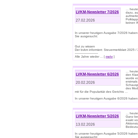
… heute 
LVKM-Newsletter 7/2026
dazu, au
aufmerks
Polklapp
27.02.2026
keinen W
In unserer heutigen Ausgabe 7/2026 haben
Sie ausgesucht:
Gut zu wissen
Der bvkm informiert: Steuermerkblatt 2025 /
-------------------------
Alle Jahre wieder ... [
mehr
]
… heute 
LVKM-Newsletter 6/2026
den Klas
wurde es
erstmals
20.02.2026
Schauspi
des Mode
mit für die Popularität des Gerichts …
In unserer heutigen Ausgabe 6/2026 haben 
… heute 
LVKM-Newsletter 5/2026
Ganz bew
exakt vo
Aktionst
13.02.2026
Bedeutun
In unserer heutigen Ausgabe 5/2026 haben
Sie ausgesucht: