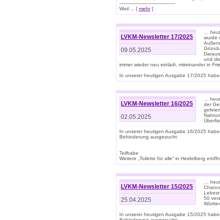
--------------------------------------
Weil ... [
mehr
]
… heut
LVKM-Newsletter 17/2025
wurde 
Außenm
Gründu
09.05.2025
Daraus
und di
immer wieder neu einlädt, miteinander in Fri
In unserer heutigen Ausgabe 17/2025 haben 
… heute
LVKM-Newsletter 16/2025
der Ge
gefeie
Nahrun
02.05.2025
Überfi
In unserer heutigen Ausgabe 16/2025 habe
Behinderung ausgesucht:
Teilhabe
Weitere „Toilette für alle“ in Heidelberg erö
… heute
LVKM-Newsletter 15/2025
Chance
Lebesn
50 ver
25.04.2025
Württem
In unserer heutigen Ausgabe 15/2025 habe
Behinderung ausgesucht: