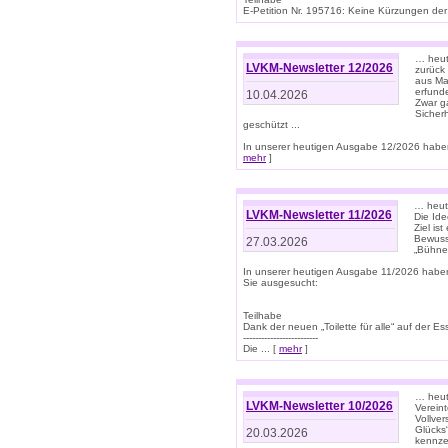
E-Petition Nr. 195716: Keine Kürzungen der E
… heute
LVKM-Newsletter 12/2026
zurück
aus Ma
erfund
10.04.2026
Zwar ga
Sicher
geschützt ...
In unserer heutigen Ausgabe 12/2026 haben
mehr
]
… heute
LVKM-Newsletter 11/2026
Die Ide
Ziel is
Bewuss
27.03.2026
„Bühne 
In unserer heutigen Ausgabe 11/2026 habe
Sie ausgesucht:
Teilhabe
Dank der neuen „Toilette für alle“ auf der Ess
-------------------------
Die ... [
mehr
]
… heute
LVKM-Newsletter 10/2026
Verein
Vollve
Glücks
20.03.2026
kennze