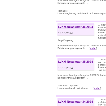
In unserer heutigen Ausgabe 37/2024 habe
Behinderung ausgesucht ...
Teilhabe I
Landesregierung veröffentlicht 2. Aktionsplan
… heute
LVKM-Newsletter 36/2024
entsta
Mitfah
fahren
18.10.2024
entste
Sachen
Segelflugzeug, …
In unserer heutigen Ausgabe 36/2024 habe
Behinderung ausgesucht ... [
mehr
]
… heute
LVKM-Newsletter 35/2024
von den
bereits
Interna
10.10.2024
Tag de
In unserer heutigen Ausgabe 35/2024 habe
Behinderung ausgesucht ...
Teilhabe / Digitales
Landesverband: „Wir können ... [
mehr
]
… heut
LVKM-Newsletter 34/2024
gefeier
von Ass