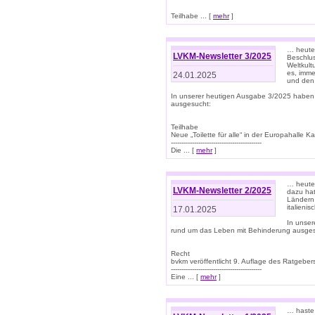
Teilhabe ... [
mehr
]
… heute 
LVKM-Newsletter 3/2025
Beschlu
Weltkult
es, imme
24.01.2025
und den 
In unserer heutigen Ausgabe 3/2025 haben
ausgesucht:
Teilhabe
Neue „Toilette für alle“ in der Europahalle Ka
-------------------------------------------
Die ... [
mehr
]
… heute 
LVKM-Newsletter 2/2025
dazu hat
Ländern 
italieni
17.01.2025
In unse
rund um das Leben mit Behinderung ausges
Recht
bvkm veröffentlicht 9. Auflage des Ratgeb
-------------------------------------------
Eine ... [
mehr
]
… haste 