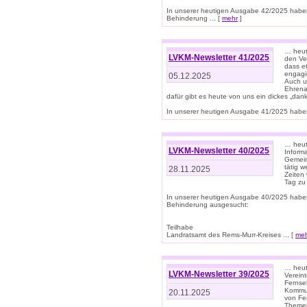
In unserer heutigen Ausgabe 42/2025 habe
Behinderung ... [
mehr
]
… heute
LVKM-Newsletter 41/2025
den Ver
dass et
engagie
05.12.2025
Auch u
Ehrena
dafür gibt es heute von uns ein dickes „dank
In unserer heutigen Ausgabe 41/2025 haben 
… heute
LVKM-Newsletter 40/2025
Informa
Gemein
tätig w
28.11.2025
Zeiten 
Tag zu
In unserer heutigen Ausgabe 40/2025 habe
Behinderung ausgesucht:
Teilhabe
Landratsamt des Rems-Murr-Kreises ... [
me
… heute
LVKM-Newsletter 39/2025
Verein
Fernse
Kommun
20.11.2025
von Fe
Themen 