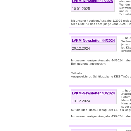
LVKM-Newsletter 1/2025
wie geru
Wunder, 
Schwanen
10.01.2025
und ist 
Schwäbi
Mit unserer heutigen Ausgabe 1/2025 meld
alles Gute für das noch junge Jahr 2025. H
… heute
LVKM-Newsletter 44/2024
Weihna
jemand
ist. K
20.12.2024
stress
…
In unserer heutigen Ausgabe 44/2024 habe
Behinderung ausgesucht:
Teilhabe
Ausgezeichnet: Schülerzeitung KBS-Tim€s de
… heute
LVKM-Newsletter 43/2024
„Rauch
Datum 
Mensch
13.12.2024
Haus au
super 
auf die Idee, dass „Freitag, der 13.“ ein Un
In unserer heutigen Ausgabe 43/2024 haben 
… „mor