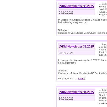
… viel
LVKM-Newsletter 33/2025
Richti
„Welt-
Alltag
09.10.2025
Beglei
In unserer heutigen Ausgabe 33/2025 habe
Behinderung ausgesucht:
Teilhabe
Flehingen: Café „Stück vom Glück“ jetzt mit ein
… heut
LVKM-Newsletter 32/2025
und lie
dass n
ährlich
26.09.2025
also Ih
In unserer heutigen Ausgabe 32/2025 habe
Sie ausgesucht:
Teilhabe
Karlsruhe: „Toilette für alle“ im BBBank Wildp
--------------------------------------
Vergangenen ... [
mehr
]
… heute
LVKM-Newsletter 31/2025
eine I
Studio
in ein
19.09.2025
im öff
umgew