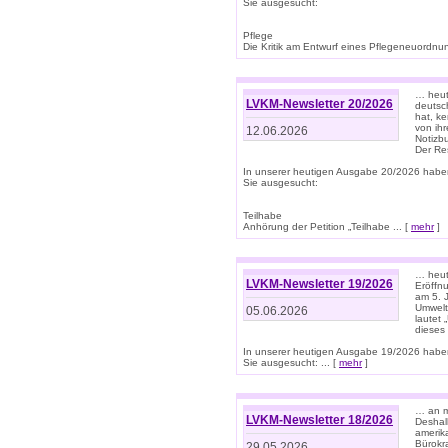
Sie ausgesucht:
Pflege
Die Kritik am Entwurf eines Pflegeneuordnung
… heute
LVKM-Newsletter 20/2026
deutsch
hat, k
von ih
12.06.2026
Notizb
Der Re
In unserer heutigen Ausgabe 20/2026 habe
Sie ausgesucht:
Teilhabe
Anhörung der Petition „Teilhabe ... [
mehr
]
… heute
LVKM-Newsletter 19/2026
Eröffn
am 5. 
Umwelt“
05.06.2026
lautet
dieses
In unserer heutigen Ausgabe 19/2026 habe
Sie ausgesucht: ... [
mehr
]
… an m
LVKM-Newsletter 18/2026
Deshal
amerik
Bürokra
29.05.2026