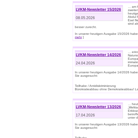
… am h
LVKM-Newsletter 15/2026
zweite
heutige
Abdul R
08.05.2026
Esel f
sind a
besser zurecht.
In unserer heutigen Ausgabe 15/2026 haben
mehr
]
… erin
LVKM-Newsletter 14/2026
Natursc
Europa
immate
24.04.2026
Europa
In unserer heutigen Ausgabe 14/2026 habe
Sie ausgesucht:
Teilhabe / Antidiskriminierung
Bürokratieabbau ohne Demokratieabbau! Land
… heut
LVKM-Newsletter 13/2026
„Weltta
Erbkran
betroff
17.04.2026
unter d
In unserer heutigen Ausgabe 13/2026 habe
Sie ausgesucht:
Teilhabe