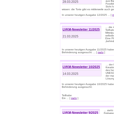
aus Ba
28.03.2025
Foodbl
Sicht h
wissen: die Torte gibt es mittlerweile auch g
In unserer heutigen Ausgabe 12/2025 ... [
m
… die r
LVKM-Newsletter 11/2025
Teilha
Mittelp
selbstb
21.03.2025
Eine Pl
„behind
In unserer heutigen Ausgabe 11/2025 habe
Behinderung ausgesucht: ... [
mehr
]
… der 
LVKM-Newsletter 10/2025
Kreati
des heu
UNESCO 
14.03.2025
der ma
Lösung
In unserer heutigen Ausgabe 10/2025 habe
Behinderung ausgesucht:
Teilhabe
Ein ... [
mehr
]
… steht 
LVKM-Newsletter 9/2025
Frühstüc