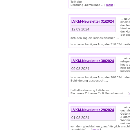
Teilhabe
Erklärung „Demokratie ... [
mehr
]
… heute
LVKM-Newsletter 31/2024
ideale
durchzu
Hershe
12.09.2024
der He
Schoko
sich den Tag ein kleines bisschen ...
In unserer heutigen Ausgabe 31/2024 melde
… wir 
LVKM-Newsletter 30/2024
ruhige
heute 
heiß od
09.08.2024
klassi
In unserer heutigen Ausgabe 30/2024 habe
Behinderung ausgesucht ...
Selbstbestimmung / Wohnen
Ein neues Zuhause für 8 Menschen mit ... [
… wir s
LVKM-Newsletter 29/2024
und ab 
Gelähm
„Paral
01.08.2024
Wörtern
weil si
von dem griechischen „para“ für „sich anschl
„zugehörig“, ... [
mehr
]