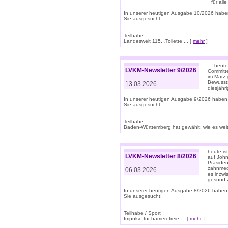
für all
In unserer heutigen Ausgabe 10/2026 habe
Sie ausgesucht:
Teilhabe
Landesweit 115. „Toilette ... [
mehr
]
… heute 
LVKM-Newsletter 9/2026
Committe
im März 
Bewussts
13.03.2026
diesjähr
In unserer heutigen Ausgabe 9/2026 haben
Sie ausgesucht:
Teilhabe
Baden-Württemberg hat gewählt: wie es weite
heute is
LVKM-Newsletter 8/2026
auf Joh
Präsiden
zahnmedi
06.03.2026
es inzwi
gesund z
In unserer heutigen Ausgabe 8/2026 haben
Sie ausgesucht:
Teilhabe / Sport
Impulse für barrierefreie ... [
mehr
]