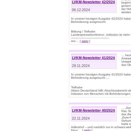
LVKM-Newsletter 42/2024
beginn
gestern
der Hof
06.12.2024
würden
In unserer heutigen Ausgabe 42/2024 habe
Behinderung ausgesucht:
Bildung / Teilhabe
Landespressekonferenz: „Inklusion ist mehr 
-------------------------------------------
Am ... [
mehr
]
… heute
LVKM-Newsletter 41/2024
Ameise
Umwelt
das Übe
29.11.2024
In unserer heutigen Ausgabe 41/2024 habe
Behinderung ausgesucht ...
Teilhabe
Aktion Deutschland hilft: Abschlussberic
Inklusion von Menschen mit Behinderungen (P
… „San
LVKM-Newsletter 40/2024
Klar, 
das die
„Gute-
22.11.2024
Geburt
hatte 
Adlershof – und natürlich nur in schwarz-w
Figur ... [
mehr
]