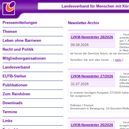
Landesverband für Menschen mit Kör
Pressemitteilungen
Newsletter-Archiv
Themen
… heute
LVKM-Newsletter 28/2026
amerik
Leben ohne Barrieren
am 7. 
Drehtür
06.08.2026
Gebäud
Recht und Politik
in New
wir heute die Drehtüre feiern, ist sie dennoch
Mitgliedsorganisationen
Versüßen Sie sich also heute ... [
mehr
]
Landesverband
… heut
EUTB-Stellen
LVKM-Newsletter 27/2026
Aktions
Arbeit
öffentl
31.07.2026
Publikationen
Ertrin
In unserer heutigen Ausgabe 27/2026 habe
Zum Reinhören
Sie ausgesucht:
Downloads
Teilhabe / Freizeit
Gemeinsam in Bewegung: 24-Stunden-Rollstu
Termine
Links
… heut
LVKM-Newsletter 26/2026
ausgere
aber s