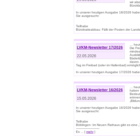
wir als
Bürok
In unserer heutigen Ausgabe 18/2026 habe
Sie ausgesucht:
Teilhabe
Bürokratieabbau: Fällt der Posten der Land
… heut
LVKM-Newsletter 17/2026
Die Fr
mindes
Ausbild
22.05.2026
Bäderbe
davon.
Tag im Freibad (oder im Hallenbad) ermöglic
In unserer heutigen Ausgabe 17/2026 haben
… heute
LVKM-Newsletter 16/2026
haben 
Bedeut
erinner
15.05.2026
„Bildun
In unserer heutigen Ausgabe 16/2026 habe
Sie ausgesucht:
Teilhabe
Böblingen: Im Neuen Rathaus gibt es eine „Toi
-------------------------
Es ... [
mehr
]