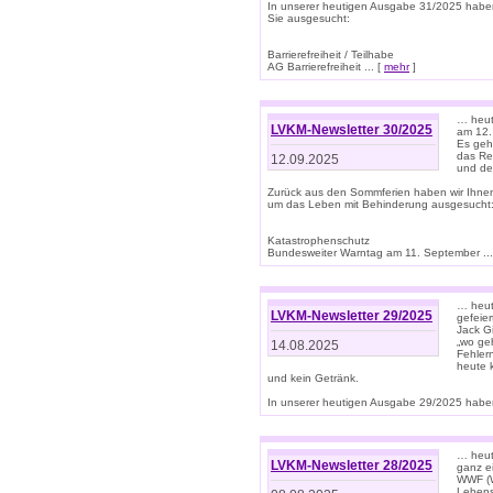
In unserer heutigen Ausgabe 31/2025 habe
Sie ausgesucht:
Barrierefreiheit / Teilhabe
AG Barrierefreiheit ... [
mehr
]
… heut
LVKM-Newsletter 30/2025
am 12.
Es geh
das Rec
12.09.2025
und de
Zurück aus den Sommferien haben wir Ihne
um das Leben mit Behinderung ausgesucht
Katastrophenschutz
Bundesweiter Warntag am 11. September ...
… heute
LVKM-Newsletter 29/2025
gefeie
Jack Gi
„wo ge
14.08.2025
Fehler
heute 
und kein Getränk.
In unserer heutigen Ausgabe 29/2025 haben
… heute
LVKM-Newsletter 28/2025
ganz e
WWF (W
Lebens