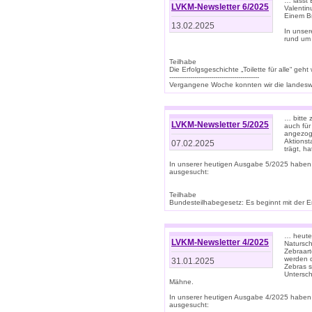
… lasst 
LVKM-Newsletter 6/2025
Valentin
Einem B
13.02.2025
In unse
rund um
Teilhabe
Die Erfolgsgeschichte „Toilette für alle“ geht
-------------------------------------------
Vergangene Woche konnten wir die landeswe
… bitte 
LVKM-Newsletter 5/2025
auch für
angezoge
Aktionst
07.02.2025
trägt, h
In unserer heutigen Ausgabe 5/2025 haben
ausgesucht:
Teilhabe
Bundesteilhabegesetz: Es beginnt mit der Erm
… heute 
LVKM-Newsletter 4/2025
Natursch
Zebraart
werden d
31.01.2025
Zebras s
Untersch
Mähne.
In unserer heutigen Ausgabe 4/2025 haben
ausgesucht: