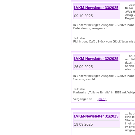
… viel
LVKM-Newsletter 33/2025
Richti
„Welt-
Alltag
09.10.2025
Beglei
In unserer heutigen Ausgabe 33/2025 habe
Behinderung ausgesucht:
Teilhabe
Flehingen: Café „Stück vom Glück“ jetzt mit ein
… heut
LVKM-Newsletter 32/2025
und lie
dass n
ährlich
26.09.2025
also Ih
In unserer heutigen Ausgabe 32/2025 habe
Sie ausgesucht:
Teilhabe
Karlsruhe: „Toilette für alle“ im BBBank Wildp
--------------------------------------
Vergangenen ... [
mehr
]
… heute
LVKM-Newsletter 31/2025
eine I
Studio
in ein
19.09.2025
im öff
umgew