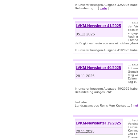
In unserer heutigen Ausgabe 42/2025 habe
Behinderung ... [
mehr
]
… heute
LVKM-Newsletter 41/2025
den Ver
dass et
engagie
05.12.2025
Auch u
Ehrena
dafür gibt es heute von uns ein dickes „dank
In unserer heutigen Ausgabe 41/2025 haben 
… heute
LVKM-Newsletter 40/2025
Informa
Gemein
tätig w
28.11.2025
Zeiten 
Tag zu
In unserer heutigen Ausgabe 40/2025 habe
Behinderung ausgesucht:
Teilhabe
Landratsamt des Rems-Murr-Kreises ... [
me
… heute
LVKM-Newsletter 39/2025
Verein
Fernse
Kommun
20.11.2025
von Fe
Themen 