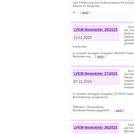
und Förderung des Kulturaustauschs befasse
Abend zu begehen ...
In ... [
mehr
]
… heut
LVKM-Newsletter 38/2025
die In
Aktions
Diabet
13.11.2025
gewählt
gemein
entdeckte.
In unserer heutigen Ausgabe 38/2025 habe
Behinderung ... [
mehr
]
… kenne
LVKM-Newsletter 37/2025
Zur Au
Dieser 
umarme
07.11.2025
tröste
entspa
In unserer heutigen Ausgabe 37/2025 habe
Behinderung ausgesucht:
Teilhabe / Gesundheit
Bundesverfassungsgericht ... [
mehr
]
… heute
LVKM-Newsletter 36/2025
als Kin
Münzen