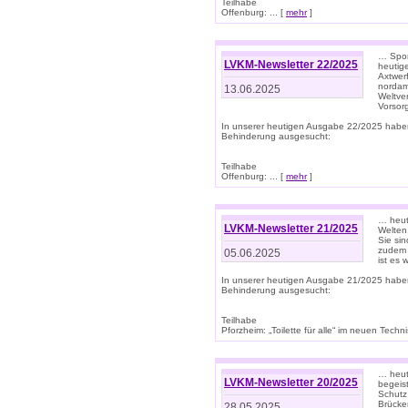
Teilhabe
Offenburg: ... [
mehr
]
… Spor
LVKM-Newsletter 22/2025
heutig
Axtwer
nordame
13.06.2025
Weltve
Vorsor
In unserer heutigen Ausgabe 22/2025 habe
Behinderung ausgesucht:
Teilhabe
Offenburg: ... [
mehr
]
… heute
LVKM-Newsletter 21/2025
Welten
Sie sin
zudem 
05.06.2025
ist es 
In unserer heutigen Ausgabe 21/2025 habe
Behinderung ausgesucht:
Teilhabe
Pforzheim: „Toilette für alle“ im neuen Techni
… heute
LVKM-Newsletter 20/2025
begeis
Schutz
Brücken
28.05.2025