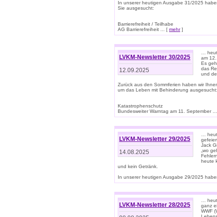
In unserer heutigen Ausgabe 31/2025 habe
Sie ausgesucht:
Barrierefreiheit / Teilhabe
AG Barrierefreiheit ... [
mehr
]
… heut
LVKM-Newsletter 30/2025
am 12.
Es geh
das Rec
12.09.2025
und de
Zurück aus den Sommferien haben wir Ihne
um das Leben mit Behinderung ausgesucht
Katastrophenschutz
Bundesweiter Warntag am 11. September ...
… heute
LVKM-Newsletter 29/2025
gefeie
Jack Gi
„wo ge
14.08.2025
Fehler
heute 
und kein Getränk.
In unserer heutigen Ausgabe 29/2025 haben
… heute
LVKM-Newsletter 28/2025
ganz e
WWF (W
Lebens