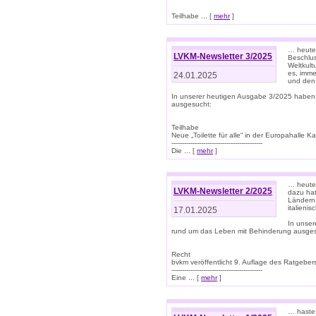
Teilhabe ... [
mehr
]
… heute 
LVKM-Newsletter 3/2025
Beschlu
Weltkult
es, imme
24.01.2025
und den 
In unserer heutigen Ausgabe 3/2025 haben
ausgesucht:
Teilhabe
Neue „Toilette für alle“ in der Europahalle Ka
-------------------------------------------
Die ... [
mehr
]
… heute 
LVKM-Newsletter 2/2025
dazu hat
Ländern 
italieni
17.01.2025
In unse
rund um das Leben mit Behinderung ausges
Recht
bvkm veröffentlicht 9. Auflage des Ratgeb
-------------------------------------------
Eine ... [
mehr
]
… haste 