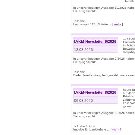
für all
In unserer heutigen Ausgabe 10/2026 habe
Sie ausgesucht:
Teilhabe
Landesweit 115. „Toilette ... [
mehr
]
… heute 
LVKM-Newsletter 9/2026
Committe
im März 
Bewussts
13.03.2026
diesjähr
In unserer heutigen Ausgabe 9/2026 haben
Sie ausgesucht:
Teilhabe
Baden-Württemberg hat gewählt: wie es weite
heute is
LVKM-Newsletter 8/2026
auf Joh
Präsiden
zahnmedi
06.03.2026
es inzwi
gesund z
In unserer heutigen Ausgabe 8/2026 haben
Sie ausgesucht:
Teilhabe / Sport
Impulse für barrierefreie ... [
mehr
]