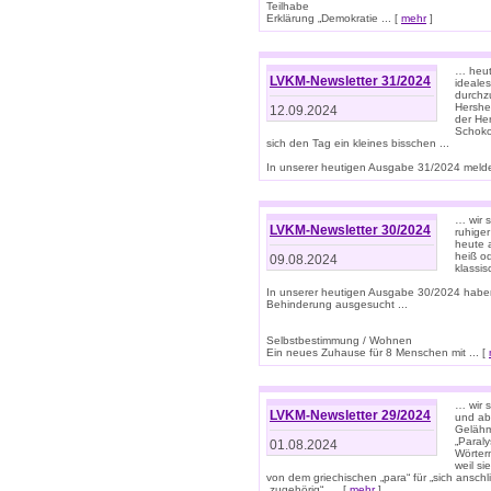
Teilhabe
Erklärung „Demokratie ... [
mehr
]
… heute
LVKM-Newsletter 31/2024
ideale
durchzu
Hershe
12.09.2024
der He
Schoko
sich den Tag ein kleines bisschen ...
In unserer heutigen Ausgabe 31/2024 melde
… wir 
LVKM-Newsletter 30/2024
ruhige
heute 
heiß od
09.08.2024
klassi
In unserer heutigen Ausgabe 30/2024 habe
Behinderung ausgesucht ...
Selbstbestimmung / Wohnen
Ein neues Zuhause für 8 Menschen mit ... [
… wir s
LVKM-Newsletter 29/2024
und ab 
Gelähm
„Paral
01.08.2024
Wörtern
weil si
von dem griechischen „para“ für „sich anschl
„zugehörig“, ... [
mehr
]