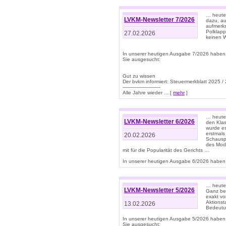
… heute 
LVKM-Newsletter 7/2026
dazu, au
aufmerks
Polklapp
27.02.2026
keinen W
In unserer heutigen Ausgabe 7/2026 haben
Sie ausgesucht:
Gut zu wissen
Der bvkm informiert: Steuermerkblatt 2025 /
-------------------------
Alle Jahre wieder ... [
mehr
]
… heute 
LVKM-Newsletter 6/2026
den Klas
wurde es
erstmals
20.02.2026
Schauspi
des Mode
mit für die Popularität des Gerichts …
In unserer heutigen Ausgabe 6/2026 haben 
… heute 
LVKM-Newsletter 5/2026
Ganz bew
exakt vo
Aktionst
13.02.2026
Bedeutun
In unserer heutigen Ausgabe 5/2026 haben
Sie ausgesucht: