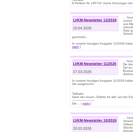
E-Petition Nr. 195716: Keine Kürzungen der E
… heute
LVKM-Newsletter 12/2026
zurück
aus Ma
erfund
10.04.2026
Zwar ga
Sicher
geschützt ...
In unserer heutigen Ausgabe 12/2026 haben
mehr
]
… heute
LVKM-Newsletter 11/2026
Die Ide
Ziel is
Bewuss
27.03.2026
„Bühne 
In unserer heutigen Ausgabe 11/2026 habe
Sie ausgesucht:
Teilhabe
Dank der neuen „Toilette für alle“ auf der Ess
-------------------------
Die ... [
mehr
]
… heute
LVKM-Newsletter 10/2026
Verein
Vollve
Glücks
20.03.2026
kennze