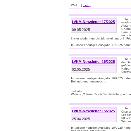
--------------------------------------
Weil ... [
mehr
]
… heut
LVKM-Newsletter 17/2025
wurde 
Außenm
Gründu
09.05.2025
Daraus
und di
immer wieder neu einlädt, miteinander in Fri
In unserer heutigen Ausgabe 17/2025 haben 
… heute
LVKM-Newsletter 16/2025
der Ge
gefeie
Nahrun
02.05.2025
Überfi
In unserer heutigen Ausgabe 16/2025 habe
Behinderung ausgesucht:
Teilhabe
Weitere „Toilette für alle“ in Heidelberg erö
… heute
LVKM-Newsletter 15/2025
Chance
Lebesn
50 ver
25.04.2025
Württem
In unserer heutigen Ausgabe 15/2025 habe
Behinderung ausgesucht: