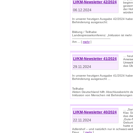
LVKM-Newsletter 42/2024
beginn
gestern
der Hof
06.12.2024
würden
In unserer heutigen Ausgabe 42/2024 habe
Behinderung ausgesucht:
Bildung / Teilhabe
Landespressekonferenz: „Inklusion ist mehr 
-------------------------------------------
Am ... [
mehr
]
… heute
LVKM-Newsletter 41/2024
Ameise
Umwelt
das Übe
29.11.2024
In unserer heutigen Ausgabe 41/2024 habe
Behinderung ausgesucht ...
Teilhabe
Aktion Deutschland hilft: Abschlussberic
Inklusion von Menschen mit Behinderungen (P
… „San
LVKM-Newsletter 40/2024
Klar, 
das die
„Gute-
22.11.2024
Geburt
hatte 
Adlershof – und natürlich nur in schwarz-w
Figur ... [
mehr
]