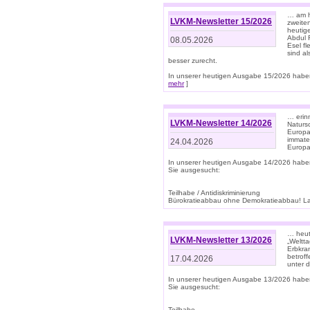
… am h
LVKM-Newsletter 15/2026
zweite
heutige
Abdul R
08.05.2026
Esel f
sind a
besser zurecht.
In unserer heutigen Ausgabe 15/2026 haben
mehr
]
… erin
LVKM-Newsletter 14/2026
Natursc
Europa
immate
24.04.2026
Europa
In unserer heutigen Ausgabe 14/2026 habe
Sie ausgesucht:
Teilhabe / Antidiskriminierung
Bürokratieabbau ohne Demokratieabbau! Land
… heut
LVKM-Newsletter 13/2026
„Weltta
Erbkran
betroff
17.04.2026
unter d
In unserer heutigen Ausgabe 13/2026 habe
Sie ausgesucht:
Teilhabe