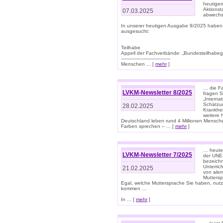
heutigen
Aktionst
07.03.2025
abwechs
In unserer heutigen Ausgabe 9/2025 haben
ausgesucht:
Teilhabe
Appell der Fachverbände: „Bundesteilhabeg
---------------------------------
Menschen ... [
mehr
]
… die Fa
LVKM-Newsletter 8/2025
fragen S
„Interna
Schätzun
28.02.2025
Krankhei
weitere 
Deutschland leben rund 4 Millionen Mensche
Farben sprechen – ... [
mehr
]
… heute 
LVKM-Newsletter 7/2025
der UNE
bezeichn
Unterric
21.02.2025
von alem
Muttersp
Egal, welche Muttersprache Sie haben, nutz
kommen …
In ... [
mehr
]