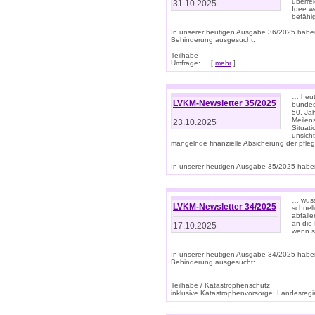
überre
31.10.2025
Idee w
befähi
In unserer heutigen Ausgabe 36/2025 habe
Behinderung ausgesucht:
Teilhabe
Umfrage: ... [
mehr
]
… heute
LVKM-Newsletter 35/2025
bundesw
50. Jah
Meilen
23.10.2025
Situati
unsicht
mangelnde finanzielle Absicherung der pfleg
In unserer heutigen Ausgabe 35/2025 haben
… wuss
LVKM-Newsletter 34/2025
schnel
abfalle
an die 
17.10.2025
wenn s
In unserer heutigen Ausgabe 34/2025 habe
Behinderung ausgesucht:
Teilhabe / Katastrophenschutz
inklusive Katastrophenvorsorge: Landesregie