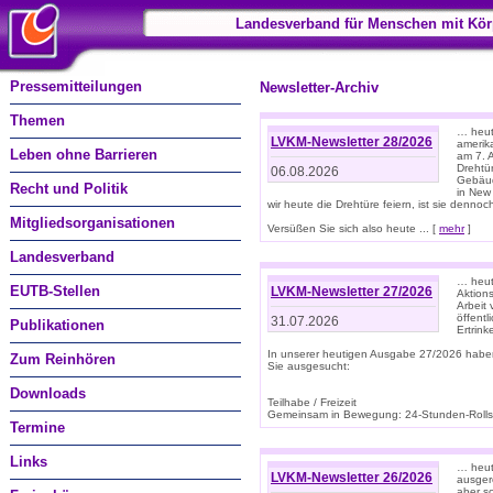
Landesverband für Menschen mit Kör
Pressemitteilungen
Newsletter-Archiv
Themen
… heute
LVKM-Newsletter 28/2026
amerik
Leben ohne Barrieren
am 7. 
Drehtür
06.08.2026
Gebäud
Recht und Politik
in New
wir heute die Drehtüre feiern, ist sie dennoch
Mitgliedsorganisationen
Versüßen Sie sich also heute ... [
mehr
]
Landesverband
… heut
EUTB-Stellen
LVKM-Newsletter 27/2026
Aktions
Arbeit
öffentl
31.07.2026
Publikationen
Ertrin
In unserer heutigen Ausgabe 27/2026 habe
Zum Reinhören
Sie ausgesucht:
Downloads
Teilhabe / Freizeit
Gemeinsam in Bewegung: 24-Stunden-Rollstu
Termine
Links
… heut
LVKM-Newsletter 26/2026
ausgere
aber s