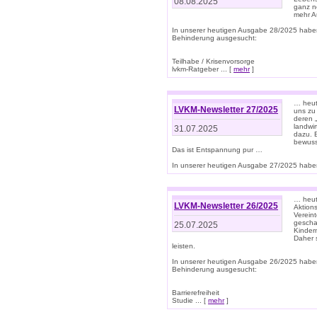
08.08.2025
ganz n
mehr A
In unserer heutigen Ausgabe 28/2025 habe
Behinderung ausgesucht:
Teilhabe / Krisenvorsorge
lvkm-Ratgeber ... [
mehr
]
… heut
LVKM-Newsletter 27/2025
uns zu
deren „
landwi
31.07.2025
dazu. E
bewusst
Das ist Entspannung pur …
In unserer heutigen Ausgabe 27/2025 haben
… heute
LVKM-Newsletter 26/2025
Aktion
Verein
gescha
25.07.2025
Kinder
Daher s
leisten.
In unserer heutigen Ausgabe 26/2025 habe
Behinderung ausgesucht:
Barrierefreiheit
Studie ... [
mehr
]