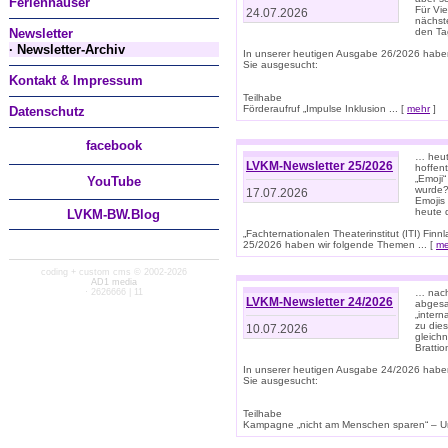
Ferienhäuser
Für Vi
24.07.2026
nächst
Newsletter
den T
· Newsletter-Archiv
In unserer heutigen Ausgabe 26/2026 habe
Sie ausgesucht:
Kontakt & Impressum
Teilhabe
Förderaufruf „Impulse Inklusion ... [
mehr
]
Datenschutz
facebook
… heut
LVKM-Newsletter 25/2026
hoffent
„Emoji“
You
Tube
wurde?
17.07.2026
Emojis 
heute 
LVKM-BW.Blog
„Fachternationalen Theaterinstitut (ITI) Fi
25/2026 haben wir folgende Themen ... [
me
coding + custom cms © 2002-2026
AD1 media
· 2626666 | 11
… nach
LVKM-Newsletter 24/2026
abgesag
„intern
zu dies
10.07.2026
gleich
Brattio
In unserer heutigen Ausgabe 24/2026 habe
Sie ausgesucht:
Teilhabe
Kampagne „nicht am Menschen sparen“ – Un