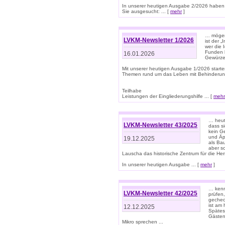
In unserer heutigen Ausgabe 2/2026 haben
Sie ausgesucht: ... [
mehr
]
… mögen 
LVKM-Newsletter 1/2026
ist der 
wer die 
Funden b
16.01.2026
Gewürze 
Mit unserer heutigen Ausgabe 1/2026 starte
Themen rund um das Leben mit Behinderun
Teilhabe
Leistungen der Eingliederungshilfe ... [
mehr
… heut
LVKM-Newsletter 43/2025
dass s
kein G
und Äp
19.12.2025
als Bau
aber sc
Lauscha das historische Zentrum für die He
In unserer heutigen Ausgabe ... [
mehr
]
… kenn
LVKM-Newsletter 42/2025
prüfen
gechec
ist am
12.12.2025
Spätest
Gästen 
Mikro sprechen ...