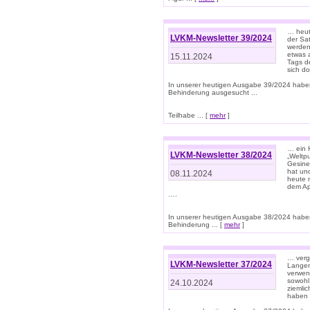
… heut
LVKM-Newsletter 39/2024
der Sa
werden
etwas 
15.11.2024
Tags de
sich d
In unserer heutigen Ausgabe 39/2024 habe
Behinderung ausgesucht ...
Teilhabe ... [
mehr
]
… ein 
LVKM-Newsletter 38/2024
„Weltpu
Gesine
hat und
08.11.2024
heute 
dem App
….
In unserer heutigen Ausgabe 38/2024 habe
Behinderung ... [
mehr
]
… verg
LVKM-Newsletter 37/2024
Langens
verwen
sowohl
24.10.2024
ziemlic
haben