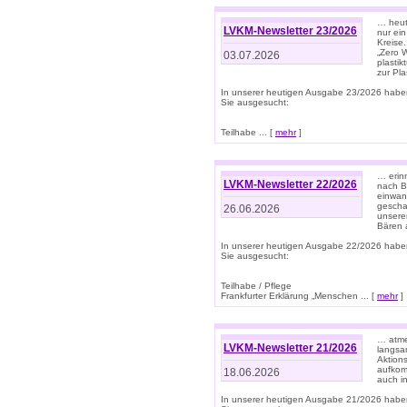
… heute
LVKM-Newsletter 23/2026
nur ein
Kreise
„Zero 
03.07.2026
plastik
zur Pla
In unserer heutigen Ausgabe 23/2026 habe
Sie ausgesucht:
Teilhabe ... [
mehr
]
… erin
LVKM-Newsletter 22/2026
nach B
einwan
gescha
26.06.2026
unsere
Bären a
In unserer heutigen Ausgabe 22/2026 habe
Sie ausgesucht:
Teilhabe / Pflege
Frankfurter Erklärung „Menschen ... [
mehr
]
… atme
LVKM-Newsletter 21/2026
langsa
Aktion
aufkom
18.06.2026
auch i
In unserer heutigen Ausgabe 21/2026 habe