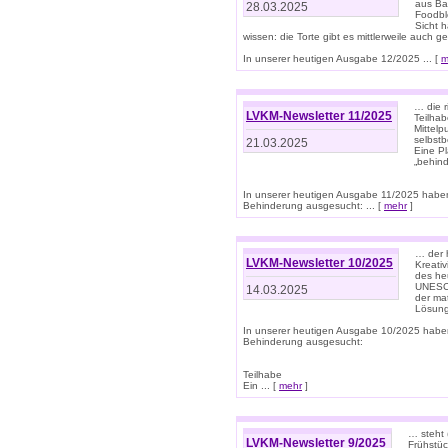
aus Ba
28.03.2025
Foodbl
Sicht h
wissen: die Torte gibt es mittlerweile auch g
In unserer heutigen Ausgabe 12/2025 ... [
m
… die r
LVKM-Newsletter 11/2025
Teilha
Mittelp
selbstb
21.03.2025
Eine Pl
„behind
In unserer heutigen Ausgabe 11/2025 habe
Behinderung ausgesucht: ... [
mehr
]
… der 
LVKM-Newsletter 10/2025
Kreati
des heu
UNESCO 
14.03.2025
der ma
Lösung
In unserer heutigen Ausgabe 10/2025 habe
Behinderung ausgesucht:
Teilhabe
Ein ... [
mehr
]
… steht 
LVKM-Newsletter 9/2025
Frühstüc