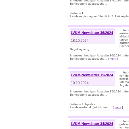
In unserer heutigen Ausgabe 37/2024 habe
Behinderung ausgesucht ...
Teilhabe I
Landesregierung veröffentlicht 2. Aktionsplan
… heute
LVKM-Newsletter 36/2024
entsta
Mitfah
fahren
18.10.2024
entste
Sachen
Segelflugzeug, …
In unserer heutigen Ausgabe 36/2024 habe
Behinderung ausgesucht ... [
mehr
]
… heute
LVKM-Newsletter 35/2024
von den
bereits
Interna
10.10.2024
Tag de
In unserer heutigen Ausgabe 35/2024 habe
Behinderung ausgesucht ...
Teilhabe / Digitales
Landesverband: „Wir können ... [
mehr
]
… heut
LVKM-Newsletter 34/2024
gefeier
von Ass