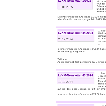
LVKM-Newsletter 1/2025
wie geru
Wunder, 
Schwanen
10.01.2025
und ist 
Schwäbi
Mit unserer heutigen Ausgabe 1/2025 meld
alles Gute für das noch junge Jahr 2025. H
… heute
LVKM-Newsletter 44/2024
Weihna
jemand
ist. K
20.12.2024
stress
…
In unserer heutigen Ausgabe 44/2024 habe
Behinderung ausgesucht:
Teilhabe
Ausgezeichnet: Schülerzeitung KBS-Tim€s de
… heute
LVKM-Newsletter 43/2024
„Rauch
Datum 
Mensch
13.12.2024
Haus au
super 
auf die Idee, dass „Freitag, der 13.“ ein Un
In unserer heutigen Ausgabe 43/2024 haben 
… „mor