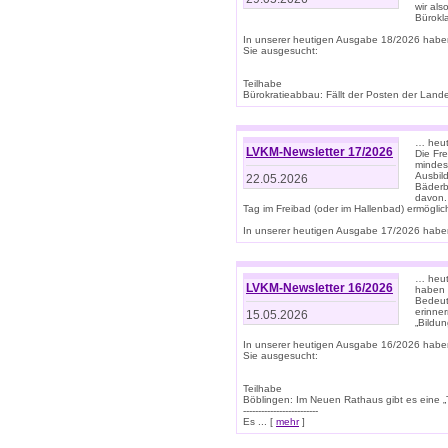
wir als
Bürok
In unserer heutigen Ausgabe 18/2026 habe
Sie ausgesucht:
Teilhabe
Bürokratieabbau: Fällt der Posten der Land
… heut
LVKM-Newsletter 17/2026
Die Fr
mindes
Ausbild
22.05.2026
Bäderbe
davon.
Tag im Freibad (oder im Hallenbad) ermöglic
In unserer heutigen Ausgabe 17/2026 haben
… heute
LVKM-Newsletter 16/2026
haben 
Bedeut
erinner
15.05.2026
„Bildun
In unserer heutigen Ausgabe 16/2026 habe
Sie ausgesucht:
Teilhabe
Böblingen: Im Neuen Rathaus gibt es eine „Toi
-------------------------
Es ... [
mehr
]