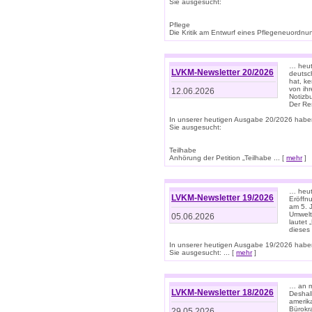
Sie ausgesucht:
Pflege
Die Kritik am Entwurf eines Pflegeneuordnung
… heute
LVKM-Newsletter 20/2026
deutsch
hat, k
von ih
12.06.2026
Notizb
Der Re
In unserer heutigen Ausgabe 20/2026 habe
Sie ausgesucht:
Teilhabe
Anhörung der Petition „Teilhabe ... [
mehr
]
… heute
LVKM-Newsletter 19/2026
Eröffn
am 5. 
Umwelt“
05.06.2026
lautet
dieses
In unserer heutigen Ausgabe 19/2026 habe
Sie ausgesucht: ... [
mehr
]
… an m
LVKM-Newsletter 18/2026
Deshal
amerik
Bürokra
29.05.2026