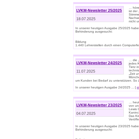
… höre
LVKM-Newsletter 25/2025
ist der
Stimme
Nachwe
18.07.2025
nicht 
In unserer heutigen Ausgabe 25/2025 habe
Behinderung ausgesucht:
Bildung
1.440 Lehrerstellen durch einen Computerfeh
… die 
LVKM-Newsletter 24/2025
jedes 
Tietz i
techni
11.07.2025
„Zeit 
Münche
um Kunden bei Bedarf zu unterstützen. So 
In unserer heutigen Ausgabe 24/2025 ... [
m
… heute
LVKM-Newsletter 23/2025
von uns
Lewis C
Kaninc
04.07.2025
Das Kin
Veröff
In unserer heutigen Ausgabe 23/2025 habe
Behinderung ausgesucht: