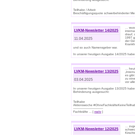
Teilhabe / Arbeit
Beschäftigungsquote schwerbehinderter Mens
… wuss
LVKM-Newsletter 14/2025
intern
drauf, 
1997 gi
11.04.2025
der Geb
Krankhe
und so auch Namensgeber war.
In unserer heutigen Ausgabe 14/2025 haben
… heut
LVKM-Newsletter 13/2025
„Intern
es gibt
zu eine
03.04.2025
vor all
In unserer heutigen Ausgabe 13/2025 habe
Behinderung ausgesucht:
Teilhabe
Aktionswoche #OhneFachkräfteKeineTeilh
---------------------------------
Fachkräfte ... [
mehr
]
… zuge
LVKM-Newsletter 12/2025
schwer
Kirscht