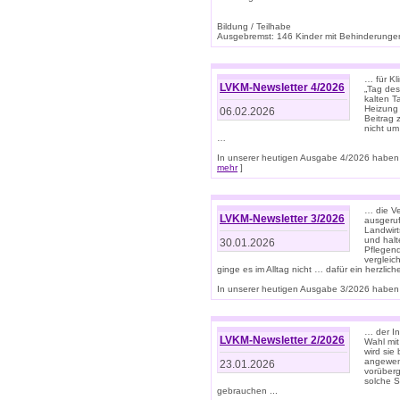
Bildung / Teilhabe
Ausgebremst: 146 Kinder mit Behinderungen
… für Kl
LVKM-Newsletter 4/2026
„Tag des
kalten T
Heizung 
06.02.2026
Beitrag 
nicht um
…
In unserer heutigen Ausgabe 4/2026 haben 
mehr
]
… die Ve
LVKM-Newsletter 3/2026
ausgeruf
Landwirt
und halt
30.01.2026
Pflegend
vergleic
ginge es im Alltag nicht … dafür ein herzlich
In unserer heutigen Ausgabe 3/2026 haben 
… der In
LVKM-Newsletter 2/2026
Wahl mit
wird si
angewend
23.01.2026
vorüberg
solche S
gebrauchen ...