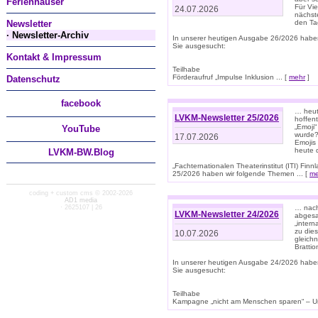
Ferienhäuser
Für Vi
24.07.2026
nächst
Newsletter
den T
· Newsletter-Archiv
In unserer heutigen Ausgabe 26/2026 habe
Sie ausgesucht:
Kontakt & Impressum
Teilhabe
Förderaufruf „Impulse Inklusion ... [
mehr
]
Datenschutz
facebook
… heut
LVKM-Newsletter 25/2026
hoffent
„Emoji“
You
Tube
wurde?
17.07.2026
Emojis 
heute 
LVKM-BW.Blog
„Fachternationalen Theaterinstitut (ITI) Fi
25/2026 haben wir folgende Themen ... [
me
coding + custom cms © 2002-2026
AD1 media
· 2625107 | 26
… nach
LVKM-Newsletter 24/2026
abgesag
„intern
zu dies
10.07.2026
gleich
Brattio
In unserer heutigen Ausgabe 24/2026 habe
Sie ausgesucht:
Teilhabe
Kampagne „nicht am Menschen sparen“ – Un