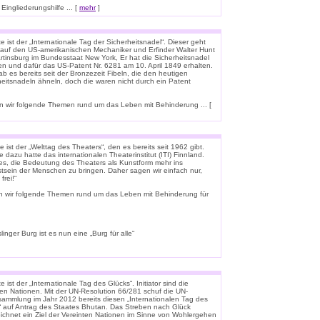
ingliederungshilfe ... [
mehr
]
 ist der „Internationale Tag der Sicherheitsnadel“. Dieser geht
 auf den US-amerikanischen Mechaniker und Erfinder Walter Hunt
rtinsburg im Bundesstaat New York, Er hat die Sicherheitsnadel
en und dafür das US-Patent Nr. 6281 am 10. April 1849 erhalten.
b es bereits seit der Bronzezeit Fibeln, die den heutigen
heitsnadeln ähneln, doch die waren nicht durch ein Patent
 wir folgende Themen rund um das Leben mit Behinderung ... [
 ist der „Welttag des Theaters“, den es bereits seit 1962 gibt.
e dazu hatte das internationalen Theaterinstitut (ITI) Finnland.
t es, die Bedeutung des Theaters als Kunstform mehr ins
tsein der Menschen zu bringen. Daher sagen wir einfach nur,
frei!“
n wir folgende Themen rund um das Leben mit Behinderung für
linger Burg ist es nun eine „Burg für alle“
 ist der „Internationale Tag des Glücks“. Initiator sind die
ten Nationen. Mit der UN-Resolution 66/281 schuf die UN-
rsammlung im Jahr 2012 bereits diesen „Internationalen Tag des
“ auf Antrag des Staates Bhutan. Das Streben nach Glück
ichnet ein Ziel der Vereinten Nationen im Sinne von Wohlergehen