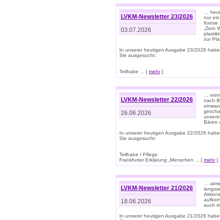
… heute
LVKM-Newsletter 23/2026
nur ein
Kreise
„Zero 
03.07.2026
plastik
zur Pla
In unserer heutigen Ausgabe 23/2026 habe
Sie ausgesucht:
Teilhabe ... [
mehr
]
… erin
LVKM-Newsletter 22/2026
nach B
einwan
gescha
26.06.2026
unsere
Bären a
In unserer heutigen Ausgabe 22/2026 habe
Sie ausgesucht:
Teilhabe / Pflege
Frankfurter Erklärung „Menschen ... [
mehr
]
… atme
LVKM-Newsletter 21/2026
langsa
Aktion
aufkom
18.06.2026
auch i
In unserer heutigen Ausgabe 21/2026 habe