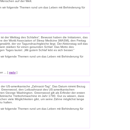
e Menschen auf der Welt.
n wir folgende Themen rund um das Leben mit Behinderung für
ist der Welttag des Schlafes“. Bewusst haben die Initiatoren, das
e der World Association of Sleep Medicine (WASM), den Freitag
gewählt, der vor Tagundnachtgleiche liegt. Der Aktionstag soll das
ein stärken für einen gesunden Schlaf. Das Motto des
igen Tages lautet: „Mit gutem Schlaf lebt es sich besser.“
 wir folgende Themen rund um das Leben mit Behinderung für
r ... [
mehr
]
t der US-amerikanische „Zahnarzt-Tag“. Das Datum nimmt Bezug
n Greenwood, den Leibzahnarzt des US-amerikanischen
ten George Washington. Greenwood gilt als Erfinder der ersten
zinische Tretbohrmaschine im Jahr 1790. Gut zu wissen, dass
schen viele Möglichkeiten gibt, um seine Zähne möglichst lange
u halten.
 wir folgende Themen rund um das Leben mit Behinderung für