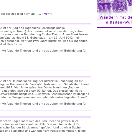
sgesetzes reißt nicht ab – ... [
mehr
]
 ist der „Tag des Tagebuchs“ (allerdings nur im
sprachigen Raum). Auch wenn unklar ist, wer den Tag initiiert
ennt man aber die Begründung für das Datum. Anne Frank bekam
rem Vater zu ihrem 13. Geburtstag – am 12. Juni 1942 – ein
uch geschenkt. Mehr als zwei Jahre nutzte sie dies als Tagebuch.
st ist Geschichte …
n wir folgende Themen rund um das Leben mit Behinderung für
 ist der „Internationale Tag der Umwelt“ in Erinnerung an die
ung der Konferenz der Vereinten Nationen zum Schutz der Umwelt
Juni 1972. Vier Jahre später hat Deutschland den „Tag der
 eingeführt, also vor exakt 50 Jahren. Das diesjährige Motto
 „Umweltschutz bringt was. Zusammen.“ Aserbaidschan ist übrigens
 Jahr die Gastgebernation des „Internationalen Tags der Umwelt“.
n wir folgende Themen rund um das Leben mit Behinderung für
anchen Tagen lohnt sich der Blick über den großen Teich.
b schauen wir heute auf die USA. Dort wird heute der „US-
anische Tag der Büroklammer“ gefeiert. Und da wir in Sachen
tie und Papierflut uns wahrlich nicht verstecken müssen, feiern