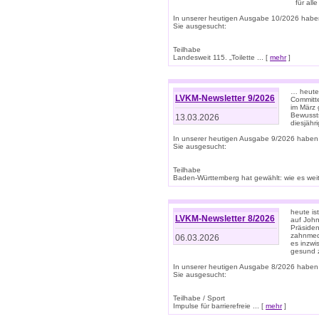
für all
In unserer heutigen Ausgabe 10/2026 habe
Sie ausgesucht:
Teilhabe
Landesweit 115. „Toilette ... [
mehr
]
… heute 
LVKM-Newsletter 9/2026
Committe
im März 
Bewussts
13.03.2026
diesjähr
In unserer heutigen Ausgabe 9/2026 haben
Sie ausgesucht:
Teilhabe
Baden-Württemberg hat gewählt: wie es weite
heute is
LVKM-Newsletter 8/2026
auf Joh
Präsiden
zahnmedi
06.03.2026
es inzwi
gesund z
In unserer heutigen Ausgabe 8/2026 haben
Sie ausgesucht:
Teilhabe / Sport
Impulse für barrierefreie ... [
mehr
]