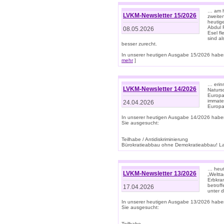
… am h
LVKM-Newsletter 15/2026
zweite
heutige
Abdul R
08.05.2026
Esel f
sind a
besser zurecht.
In unserer heutigen Ausgabe 15/2026 haben
mehr
]
… erin
LVKM-Newsletter 14/2026
Natursc
Europa
immate
24.04.2026
Europa
In unserer heutigen Ausgabe 14/2026 habe
Sie ausgesucht:
Teilhabe / Antidiskriminierung
Bürokratieabbau ohne Demokratieabbau! Land
… heut
LVKM-Newsletter 13/2026
„Weltta
Erbkran
betroff
17.04.2026
unter d
In unserer heutigen Ausgabe 13/2026 habe
Sie ausgesucht:
Teilhabe