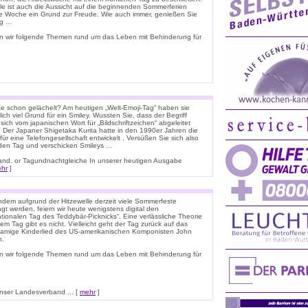
ele ist auch die Aussicht auf die beginnenden Sommerferien
e Woche ein Grund zur Freude. Wie auch immer, genießen Sie
ag …
n wir folgende Themen rund um das Leben mit Behinderung für
e schon gelächelt? Am heutigen „Welt-Emoji-Tag“ haben sie
lich viel Grund für ein Smiley. Wussten Sie, dass der Begriff
 sich vom japanischen Wort für „Bildschriftzeichen“ abgeleitet
 Der Japaner Shigetaka Kurita hatte in den 1990er Jahren die
für eine Telefongesellschaft entwickelt . Versüßen Sie sich also
den Tag und verschicken Smileys ...
nnland. or Tagundnachtgleiche In unserer heutigen Ausgabe
hr
]
dem aufgrund der Hitzewelle derzeit viele Sommerfeste
t werden, feiern wir heute wenigstens digital den
ationalen Tag des Teddybär-Picknicks“. Eine verlässliche Theorie
em Tag gibt es nicht. Vielleicht geht der Tag zurück auf das
namige Kinderlied des US-amerikanischen Komponisten John
n.
n wir folgende Themen rund um das Leben mit Behinderung für
ser Landesverband ... [
mehr
]