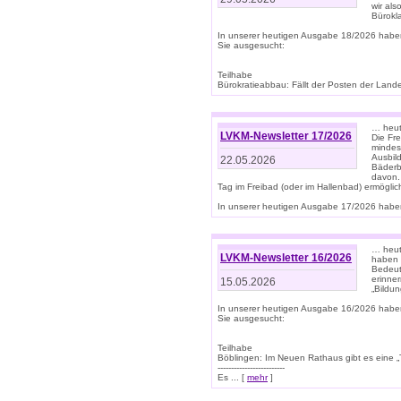
wir als
Bürok
In unserer heutigen Ausgabe 18/2026 habe
Sie ausgesucht:
Teilhabe
Bürokratieabbau: Fällt der Posten der Land
… heut
LVKM-Newsletter 17/2026
Die Fr
mindes
Ausbild
22.05.2026
Bäderbe
davon.
Tag im Freibad (oder im Hallenbad) ermöglic
In unserer heutigen Ausgabe 17/2026 haben
… heute
LVKM-Newsletter 16/2026
haben 
Bedeut
erinner
15.05.2026
„Bildun
In unserer heutigen Ausgabe 16/2026 habe
Sie ausgesucht:
Teilhabe
Böblingen: Im Neuen Rathaus gibt es eine „Toi
-------------------------
Es ... [
mehr
]