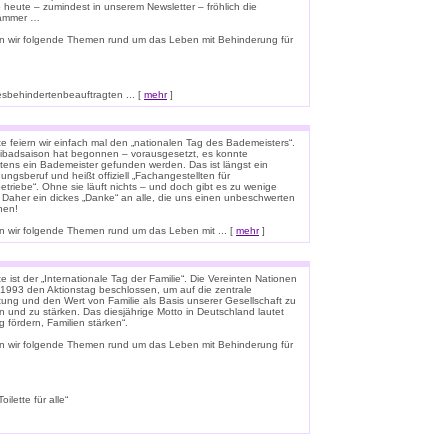
o heute – zumindest in unserem Newsletter – fröhlich die
lammer …
n wir folgende Themen rund um das Leben mit Behinderung für
esbehindertenbeauftragten ... [
mehr
]
e feiern wir einfach mal den „nationalen Tag des Bademeisters“.
eibadsaison hat begonnen – vorausgesetzt, es konnte
tens ein Bademeister gefunden werden. Das ist längst ein
ungsberuf und heißt offiziell „Fachangestellten für
triebe“. Ohne sie läuft nichts – und doch gibt es zu wenige
 Daher ein dickes „Danke“ an alle, die uns einen unbeschwerten
hen!
 wir folgende Themen rund um das Leben mit ... [
mehr
]
 ist der „Internationale Tag der Familie“. Die Vereinten Nationen
1993 den Aktionstag beschlossen, um auf die zentrale
ung und den Wert von Familie als Basis unserer Gesellschaft zu
n und zu stärken. Das diesjährige Motto in Deutschland lautet
g fördern, Familien stärken“.
n wir folgende Themen rund um das Leben mit Behinderung für
lette für alle“