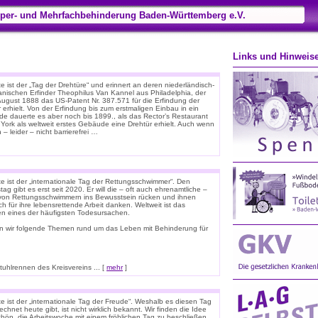
per- und Mehrfachbehinderung Baden-Württemberg e.V.
Links und Hinweis
 ist der „Tag der Drehtüre“ und erinnert an deren niederländisch-
anischen Erfinder Theophilus Van Kannel aus Philadelphia, der
August 1888 das US-Patent Nr. 387.571 für die Erfindung der
 erhielt. Von der Erfindung bis zum erstmaligen Einbau in ein
e dauerte es aber noch bis 1899., als das Rector’s Restaurant
 York als weltweit erstes Gebäude eine Drehtür erhielt. Auch wenn
 – leider – nicht barrierefrei …
e ist der „internationale Tag der Rettungsschwimmer“. Den
tag gibt es erst seit 2020. Er will die – oft auch ehrenamtliche –
 von Rettungsschwimmern ins Bewusstsein rücken und ihnen
ich für ihre lebensrettende Arbeit danken. Weltweit ist das
ken eines der häufigsten Todesursachen.
n wir folgende Themen rund um das Leben mit Behinderung für
hlrennen des Kreisvereins ... [
mehr
]
e ist der „internationale Tag der Freude“. Weshalb es diesen Tag
chnet heute gibt, ist nicht wirklich bekannt. Wir finden die Idee
chön, die Arbeitswoche mit einem fröhlichen Tag zu beschließen.