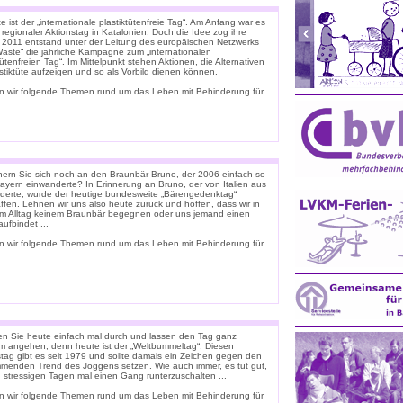
 ist der „internationale plastiktütenfreie Tag“. Am Anfang war es
 regionaler Aktionstag in Katalonien. Doch die Idee zog ihre
. 2011 entstand unter der Leitung des europäischen Netzwerks
Waste“ die jährliche Kampagne zum „internationalen
tütenfreien Tag“. Im Mittelpunkt stehen Aktionen, die Alternativen
stiktüte aufzeigen und so als Vorbild dienen können.
n wir folgende Themen rund um das Leben mit Behinderung für
nern Sie sich noch an den Braunbär Bruno, der 2006 einfach so
ayern einwanderte? In Erinnerung an Bruno, der von Italien aus
derte, wurde der heutige bundesweite „Bärengedenktag“
ffen. Lehnen wir uns also heute zurück und hoffen, dass wir in
m Alltag keinem Braunbär begegnen oder uns jemand einen
ufbindet ...
n wir folgende Themen rund um das Leben mit Behinderung für
n Sie heute einfach mal durch und lassen den Tag ganz
m angehen, denn heute ist der „Weltbummeltag“. Diesen
stag gibt es seit 1979 und sollte damals ein Zeichen gegen den
menden Trend des Joggens setzen. Wie auch immer, es tut gut,
n stressigen Tagen mal einen Gang runterzuschalten ...
n wir folgende Themen rund um das Leben mit Behinderung für