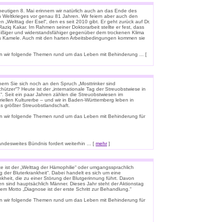
eutigen 8. Mai erinnern wir natürlich auch an das Ende des
n Weltkrieges vor genau 81 Jahren. Wir feiern aber auch den
n „Welttag der Esel“, den es seit 2010 gibt. Er geht zurück auf Dr.
aziq Kakar. Im Rahmen seiner Doktorarbeit stellte er fest, dass
leißiger und widerstandsfähiger gegenüber dem trockenen Klima
ls Kamele. Auch mit den harten Arbeitsbedingungen kommen sie
 wir folgende Themen rund um das Leben mit Behinderung ... [
nern Sie sich noch an den Spruch „Mosttrinker sind
hützer“? Heute ist der „internationale Tag der Streuobstwiese in
“. Seit ein paar Jahren zählen die Streuobstwiesen im
riellen Kulturerbe – und wir in Baden-Württemberg leben in
s größter Streuobstlandschaft.
n wir folgende Themen rund um das Leben mit Behinderung für
esweites Bündnis fordert weiterhin ... [
mehr
]
e ist der „Welttag der Hämophilie“ oder umgangssprachlich
g der Bluterkrankheit“. Dabei handelt es sich um eine
kheit, die zu einer Störung der Blutgerinnung führt. Davon
en sind hauptsächlich Männer. Dieses Jahr steht der Aktionstag
em Motto „Diagnose ist der erste Schritt zur Behandlung.“
n wir folgende Themen rund um das Leben mit Behinderung für