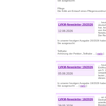
Sie ausgesucht:
Pflege
Die Kritik am Entwurf eines Pflegeneuordnung
… heute
LVKM-Newsletter 20/2026
deutsch
hat, k
von ih
12.06.2026
Notizb
Der Re
In unserer heutigen Ausgabe 20/2026 habe
Sie ausgesucht:
Teilhabe
Anhörung der Petition „Teilhabe ... [
mehr
]
… heute
LVKM-Newsletter 19/2026
Eröffn
am 5. 
Umwelt“
05.06.2026
lautet
dieses
In unserer heutigen Ausgabe 19/2026 habe
Sie ausgesucht: ... [
mehr
]
… an m
LVKM-Newsletter 18/2026
Deshal
amerik
Bürokra
29.05.2026