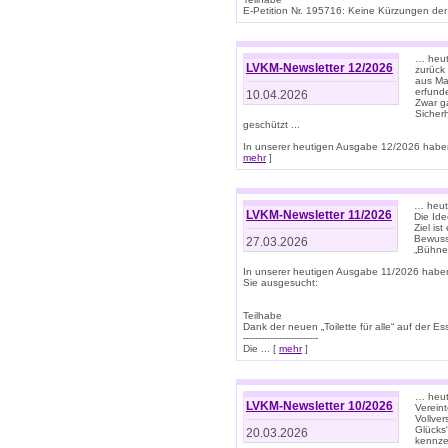
E-Petition Nr. 195716: Keine Kürzungen der E
… heute
LVKM-Newsletter 12/2026
zurück
aus Ma
erfund
10.04.2026
Zwar ga
Sicher
geschützt ...
In unserer heutigen Ausgabe 12/2026 haben
mehr
]
… heute
LVKM-Newsletter 11/2026
Die Ide
Ziel is
Bewuss
27.03.2026
„Bühne 
In unserer heutigen Ausgabe 11/2026 habe
Sie ausgesucht:
Teilhabe
Dank der neuen „Toilette für alle“ auf der Ess
-------------------------
Die ... [
mehr
]
… heute
LVKM-Newsletter 10/2026
Verein
Vollve
Glücks
20.03.2026
kennze