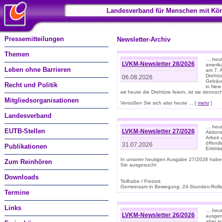
Landesverband für Menschen mit Kör
Pressemitteilungen
Newsletter-Archiv
Themen
… heute
LVKM-Newsletter 28/2026
amerik
Leben ohne Barrieren
am 7. 
Drehtür
06.08.2026
Gebäud
Recht und Politik
in New
wir heute die Drehtüre feiern, ist sie dennoch
Mitgliedsorganisationen
Versüßen Sie sich also heute ... [
mehr
]
Landesverband
… heut
EUTB-Stellen
LVKM-Newsletter 27/2026
Aktions
Arbeit
öffentl
31.07.2026
Publikationen
Ertrin
In unserer heutigen Ausgabe 27/2026 habe
Zum Reinhören
Sie ausgesucht:
Downloads
Teilhabe / Freizeit
Gemeinsam in Bewegung: 24-Stunden-Rollstu
Termine
Links
… heut
LVKM-Newsletter 26/2026
ausgere
aber s