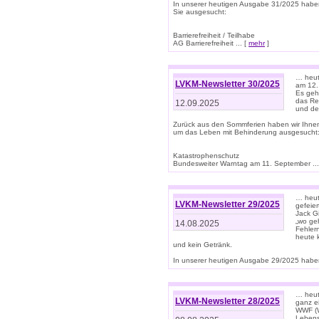
In unserer heutigen Ausgabe 31/2025 habe
Sie ausgesucht:
Barrierefreiheit / Teilhabe
AG Barrierefreiheit ... [
mehr
]
… heut
LVKM-Newsletter 30/2025
am 12.
Es geh
das Rec
12.09.2025
und de
Zurück aus den Sommferien haben wir Ihne
um das Leben mit Behinderung ausgesucht
Katastrophenschutz
Bundesweiter Warntag am 11. September ...
… heute
LVKM-Newsletter 29/2025
gefeie
Jack Gi
„wo ge
14.08.2025
Fehler
heute 
und kein Getränk.
In unserer heutigen Ausgabe 29/2025 haben
… heute
LVKM-Newsletter 28/2025
ganz e
WWF (W
Lebens