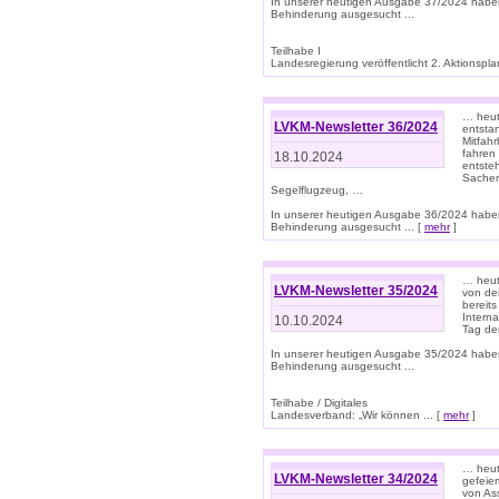
In unserer heutigen Ausgabe 37/2024 habe
Behinderung ausgesucht ...
Teilhabe I
Landesregierung veröffentlicht 2. Aktionsplan
… heute
LVKM-Newsletter 36/2024
entsta
Mitfah
fahren
18.10.2024
entste
Sachen
Segelflugzeug, …
In unserer heutigen Ausgabe 36/2024 habe
Behinderung ausgesucht ... [
mehr
]
… heute
LVKM-Newsletter 35/2024
von den
bereits
Interna
10.10.2024
Tag de
In unserer heutigen Ausgabe 35/2024 habe
Behinderung ausgesucht ...
Teilhabe / Digitales
Landesverband: „Wir können ... [
mehr
]
… heut
LVKM-Newsletter 34/2024
gefeier
von Ass