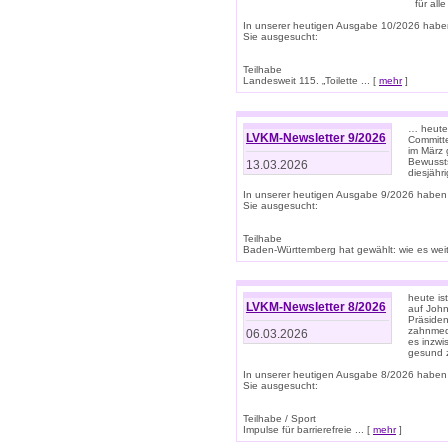
für all
In unserer heutigen Ausgabe 10/2026 habe
Sie ausgesucht:
Teilhabe
Landesweit 115. „Toilette ... [
mehr
]
… heute 
LVKM-Newsletter 9/2026
Committe
im März 
Bewussts
13.03.2026
diesjähr
In unserer heutigen Ausgabe 9/2026 haben
Sie ausgesucht:
Teilhabe
Baden-Württemberg hat gewählt: wie es weite
heute is
LVKM-Newsletter 8/2026
auf Joh
Präsiden
zahnmedi
06.03.2026
es inzwi
gesund z
In unserer heutigen Ausgabe 8/2026 haben
Sie ausgesucht:
Teilhabe / Sport
Impulse für barrierefreie ... [
mehr
]