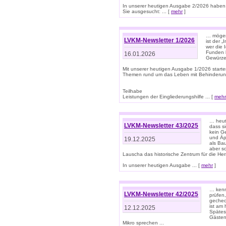
In unserer heutigen Ausgabe 2/2026 haben
Sie ausgesucht: ... [
mehr
]
… mögen 
LVKM-Newsletter 1/2026
ist der 
wer die 
Funden b
16.01.2026
Gewürze 
Mit unserer heutigen Ausgabe 1/2026 starte
Themen rund um das Leben mit Behinderun
Teilhabe
Leistungen der Eingliederungshilfe ... [
mehr
… heut
LVKM-Newsletter 43/2025
dass s
kein G
und Äp
19.12.2025
als Bau
aber sc
Lauscha das historische Zentrum für die He
In unserer heutigen Ausgabe ... [
mehr
]
… kenn
LVKM-Newsletter 42/2025
prüfen
gechec
ist am
12.12.2025
Spätest
Gästen 
Mikro sprechen ...