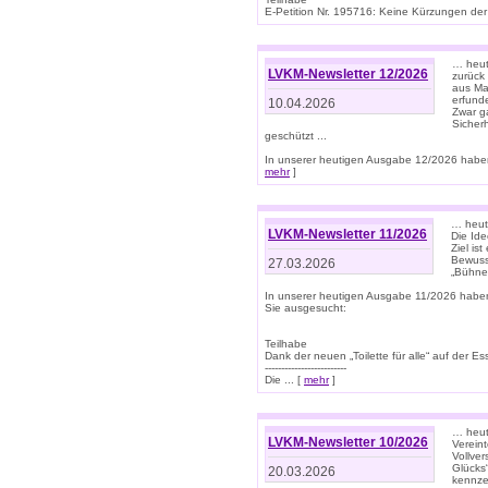
E-Petition Nr. 195716: Keine Kürzungen der E
… heute
LVKM-Newsletter 12/2026
zurück
aus Ma
erfund
10.04.2026
Zwar ga
Sicher
geschützt ...
In unserer heutigen Ausgabe 12/2026 haben
mehr
]
… heute
LVKM-Newsletter 11/2026
Die Ide
Ziel is
Bewuss
27.03.2026
„Bühne 
In unserer heutigen Ausgabe 11/2026 habe
Sie ausgesucht:
Teilhabe
Dank der neuen „Toilette für alle“ auf der Ess
-------------------------
Die ... [
mehr
]
… heute
LVKM-Newsletter 10/2026
Verein
Vollve
Glücks
20.03.2026
kennze