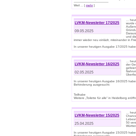
--------------------------------------
Weil ... [
mehr
]
… heut
LVKM-Newsletter 17/2025
wurde 
Außenm
Gründu
09.05.2025
Daraus
und di
immer wieder neu einlädt, miteinander in Fri
In unserer heutigen Ausgabe 17/2025 haben 
… heute
LVKM-Newsletter 16/2025
der Ge
gefeie
Nahrun
02.05.2025
Überfi
In unserer heutigen Ausgabe 16/2025 habe
Behinderung ausgesucht:
Teilhabe
Weitere „Toilette für alle“ in Heidelberg erö
… heute
LVKM-Newsletter 15/2025
Chance
Lebesn
50 ver
25.04.2025
Württem
In unserer heutigen Ausgabe 15/2025 habe
Behinderung ausgesucht: