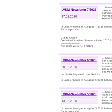
… heute 
LVKM-Newsletter 7/2026
dazu, au
aufmerks
Polklapp
27.02.2026
keinen W
In unserer heutigen Ausgabe 7/2026 haben
Sie ausgesucht:
Gut zu wissen
Der bvkm informiert: Steuermerkblatt 2025 /
-------------------------
Alle Jahre wieder ... [
mehr
]
… heute 
LVKM-Newsletter 6/2026
den Klas
wurde es
erstmals
20.02.2026
Schauspi
des Mode
mit für die Popularität des Gerichts …
In unserer heutigen Ausgabe 6/2026 haben 
… heute 
LVKM-Newsletter 5/2026
Ganz bew
exakt vo
Aktionst
13.02.2026
Bedeutun
In unserer heutigen Ausgabe 5/2026 haben
Sie ausgesucht: