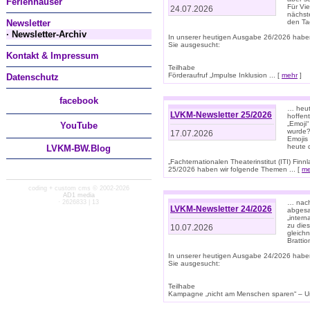
Ferienhäuser
Für Vi
24.07.2026
nächst
Newsletter
den T
· Newsletter-Archiv
In unserer heutigen Ausgabe 26/2026 habe
Sie ausgesucht:
Kontakt & Impressum
Teilhabe
Förderaufruf „Impulse Inklusion ... [
mehr
]
Datenschutz
facebook
… heut
LVKM-Newsletter 25/2026
hoffent
„Emoji“
You
Tube
wurde?
17.07.2026
Emojis 
heute 
LVKM-BW.Blog
„Fachternationalen Theaterinstitut (ITI) Fi
25/2026 haben wir folgende Themen ... [
me
coding + custom cms © 2002-2026
AD1 media
· 2626833 | 13
… nach
LVKM-Newsletter 24/2026
abgesag
„intern
zu dies
10.07.2026
gleich
Brattio
In unserer heutigen Ausgabe 24/2026 habe
Sie ausgesucht:
Teilhabe
Kampagne „nicht am Menschen sparen“ – Un