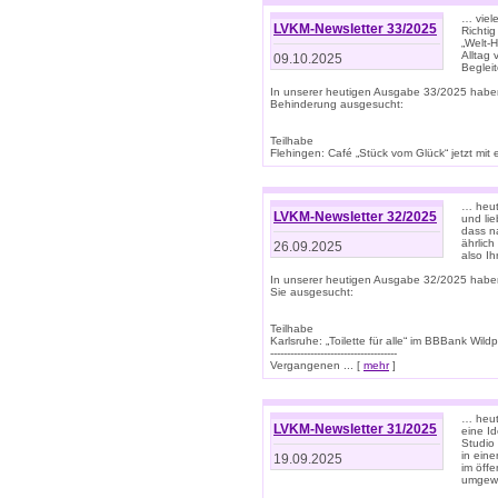
… viel
LVKM-Newsletter 33/2025
Richti
„Welt-
Alltag
09.10.2025
Beglei
In unserer heutigen Ausgabe 33/2025 habe
Behinderung ausgesucht:
Teilhabe
Flehingen: Café „Stück vom Glück“ jetzt mit ein
… heut
LVKM-Newsletter 32/2025
und lie
dass n
ährlich
26.09.2025
also Ih
In unserer heutigen Ausgabe 32/2025 habe
Sie ausgesucht:
Teilhabe
Karlsruhe: „Toilette für alle“ im BBBank Wildp
--------------------------------------
Vergangenen ... [
mehr
]
… heute
LVKM-Newsletter 31/2025
eine I
Studio
in ein
19.09.2025
im öff
umgew