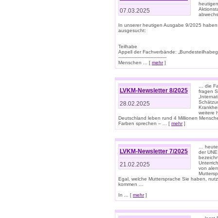
heutigen
Aktionst
07.03.2025
abwechs
In unserer heutigen Ausgabe 9/2025 haben
ausgesucht:
Teilhabe
Appell der Fachverbände: „Bundesteilhabeg
---------------------------------
Menschen ... [
mehr
]
… die Fa
LVKM-Newsletter 8/2025
fragen S
„Interna
Schätzun
28.02.2025
Krankhei
weitere 
Deutschland leben rund 4 Millionen Mensche
Farben sprechen – ... [
mehr
]
… heute 
LVKM-Newsletter 7/2025
der UNE
bezeichn
Unterric
21.02.2025
von alem
Muttersp
Egal, welche Muttersprache Sie haben, nutz
kommen …
In ... [
mehr
]