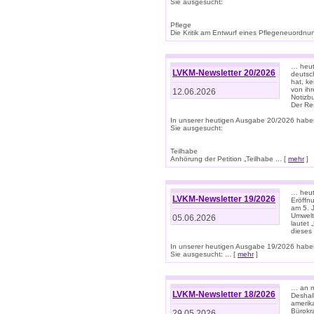
Sie ausgesucht:
Pflege
Die Kritik am Entwurf eines Pflegeneuordnung
… heute
LVKM-Newsletter 20/2026
deutsch
hat, k
von ih
12.06.2026
Notizb
Der Re
In unserer heutigen Ausgabe 20/2026 habe
Sie ausgesucht:
Teilhabe
Anhörung der Petition „Teilhabe ... [
mehr
]
… heute
LVKM-Newsletter 19/2026
Eröffn
am 5. 
Umwelt“
05.06.2026
lautet
dieses
In unserer heutigen Ausgabe 19/2026 habe
Sie ausgesucht: ... [
mehr
]
… an m
LVKM-Newsletter 18/2026
Deshal
amerik
Bürokra
29.05.2026