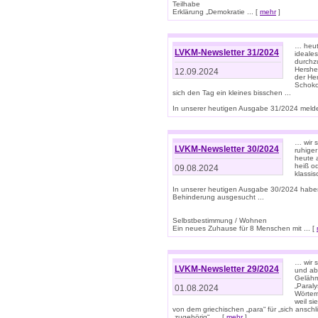
Teilhabe
Erklärung „Demokratie ... [
mehr
]
… heute
LVKM-Newsletter 31/2024
ideale
durchzu
Hershe
12.09.2024
der He
Schoko
sich den Tag ein kleines bisschen ...
In unserer heutigen Ausgabe 31/2024 melde
… wir 
LVKM-Newsletter 30/2024
ruhige
heute 
heiß od
09.08.2024
klassi
In unserer heutigen Ausgabe 30/2024 habe
Behinderung ausgesucht ...
Selbstbestimmung / Wohnen
Ein neues Zuhause für 8 Menschen mit ... [
… wir s
LVKM-Newsletter 29/2024
und ab 
Gelähm
„Paral
01.08.2024
Wörtern
weil si
von dem griechischen „para“ für „sich anschl
„zugehörig“, ... [
mehr
]