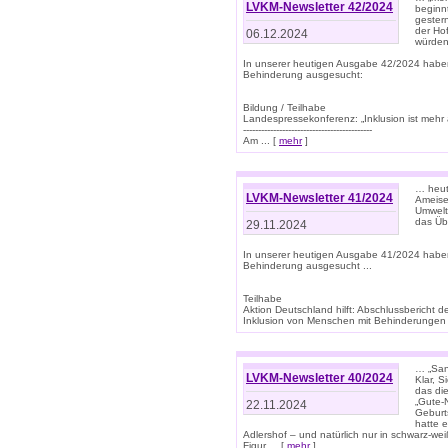
LVKM-Newsletter 42/2024
beginn
gestern
der Hof
06.12.2024
würden
In unserer heutigen Ausgabe 42/2024 habe
Behinderung ausgesucht:
Bildung / Teilhabe
Landespressekonferenz: „Inklusion ist mehr 
-------------------------------------------
Am ... [
mehr
]
… heute
LVKM-Newsletter 41/2024
Ameise
Umwelt
das Übe
29.11.2024
In unserer heutigen Ausgabe 41/2024 habe
Behinderung ausgesucht ...
Teilhabe
Aktion Deutschland hilft: Abschlussberic
Inklusion von Menschen mit Behinderungen (P
… „San
LVKM-Newsletter 40/2024
Klar, 
das die
„Gute-
22.11.2024
Geburt
hatte 
Adlershof – und natürlich nur in schwarz-w
Figur ... [
mehr
]