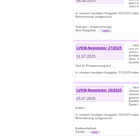
08.08.2025
ganz n
mehr A
In unserer heutigen Ausgabe 28/2025 habe
Behinderung ausgesucht:
Teilhabe / Krisenvorsorge
lvkm-Ratgeber ... [
mehr
]
… heut
LVKM-Newsletter 27/2025
uns zu
deren „
landwi
31.07.2025
dazu. E
bewusst
Das ist Entspannung pur …
In unserer heutigen Ausgabe 27/2025 haben
… heute
LVKM-Newsletter 26/2025
Aktion
Verein
gescha
25.07.2025
Kinder
Daher s
leisten.
In unserer heutigen Ausgabe 26/2025 habe
Behinderung ausgesucht:
Barrierefreiheit
Studie ... [
mehr
]