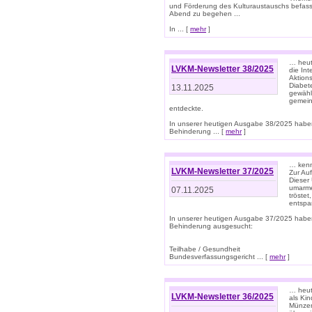
und Förderung des Kulturaustauschs befasse
Abend zu begehen ...
In ... [
mehr
]
… heut
LVKM-Newsletter 38/2025
die In
Aktions
Diabet
13.11.2025
gewählt
gemein
entdeckte.
In unserer heutigen Ausgabe 38/2025 habe
Behinderung ... [
mehr
]
… kenne
LVKM-Newsletter 37/2025
Zur Au
Dieser 
umarme
07.11.2025
tröste
entspa
In unserer heutigen Ausgabe 37/2025 habe
Behinderung ausgesucht:
Teilhabe / Gesundheit
Bundesverfassungsgericht ... [
mehr
]
… heute
LVKM-Newsletter 36/2025
als Kin
Münzen