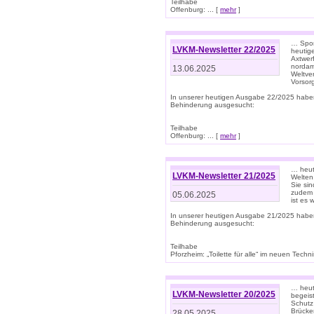
Teilhabe
Offenburg: ... [
mehr
]
… Spor
LVKM-Newsletter 22/2025
heutig
Axtwer
nordame
13.06.2025
Weltve
Vorsor
In unserer heutigen Ausgabe 22/2025 habe
Behinderung ausgesucht:
Teilhabe
Offenburg: ... [
mehr
]
… heute
LVKM-Newsletter 21/2025
Welten
Sie sin
zudem 
05.06.2025
ist es 
In unserer heutigen Ausgabe 21/2025 habe
Behinderung ausgesucht:
Teilhabe
Pforzheim: „Toilette für alle“ im neuen Techni
… heute
LVKM-Newsletter 20/2025
begeis
Schutz
Brücken
28.05.2025