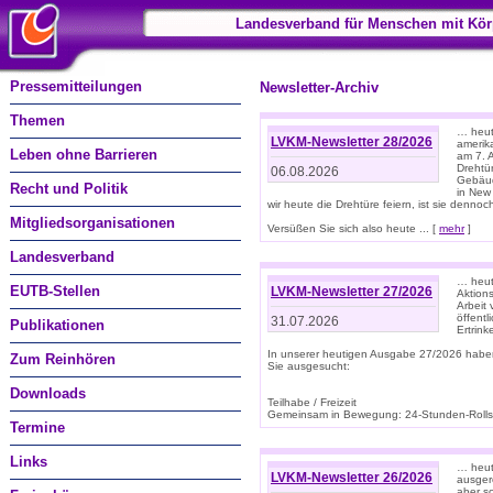
Landesverband für Menschen mit Kör
Pressemitteilungen
Newsletter-Archiv
Themen
… heute
LVKM-Newsletter 28/2026
amerik
Leben ohne Barrieren
am 7. 
Drehtür
06.08.2026
Gebäud
Recht und Politik
in New
wir heute die Drehtüre feiern, ist sie dennoch
Mitgliedsorganisationen
Versüßen Sie sich also heute ... [
mehr
]
Landesverband
… heut
EUTB-Stellen
LVKM-Newsletter 27/2026
Aktions
Arbeit
öffentl
31.07.2026
Publikationen
Ertrin
In unserer heutigen Ausgabe 27/2026 habe
Zum Reinhören
Sie ausgesucht:
Downloads
Teilhabe / Freizeit
Gemeinsam in Bewegung: 24-Stunden-Rollstu
Termine
Links
… heut
LVKM-Newsletter 26/2026
ausgere
aber s