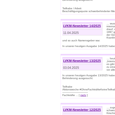
Teilhabe / Arbeit
Beschäftigungsquote schwerbehinderter Mens
… wuss
LVKM-Newsletter 14/2025
intern
drauf, 
1997 gi
11.04.2025
der Geb
Krankhe
und so auch Namensgeber war.
In unserer heutigen Ausgabe 14/2025 haben
… heut
LVKM-Newsletter 13/2025
„Intern
es gibt
zu eine
03.04.2025
vor all
In unserer heutigen Ausgabe 13/2025 habe
Behinderung ausgesucht:
Teilhabe
Aktionswoche #OhneFachkräfteKeineTeilh
---------------------------------
Fachkräfte ... [
mehr
]
… zuge
LVKM-Newsletter 12/2025
schwer
Kirscht