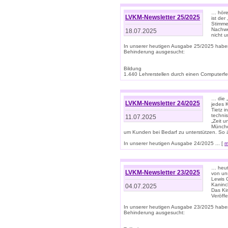
… höre
LVKM-Newsletter 25/2025
ist der
Stimme
Nachwe
18.07.2025
nicht 
In unserer heutigen Ausgabe 25/2025 habe
Behinderung ausgesucht:
Bildung
1.440 Lehrerstellen durch einen Computerfeh
… die 
LVKM-Newsletter 24/2025
jedes 
Tietz i
techni
11.07.2025
„Zeit 
Münche
um Kunden bei Bedarf zu unterstützen. So 
In unserer heutigen Ausgabe 24/2025 ... [
m
… heute
LVKM-Newsletter 23/2025
von uns
Lewis C
Kaninc
04.07.2025
Das Kin
Veröff
In unserer heutigen Ausgabe 23/2025 habe
Behinderung ausgesucht: