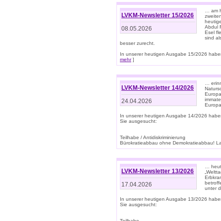
… am h
LVKM-Newsletter 15/2026
zweite
heutige
Abdul R
08.05.2026
Esel f
sind a
besser zurecht.
In unserer heutigen Ausgabe 15/2026 haben
mehr
]
… erin
LVKM-Newsletter 14/2026
Natursc
Europa
immate
24.04.2026
Europa
In unserer heutigen Ausgabe 14/2026 habe
Sie ausgesucht:
Teilhabe / Antidiskriminierung
Bürokratieabbau ohne Demokratieabbau! Land
… heut
LVKM-Newsletter 13/2026
„Weltta
Erbkran
betroff
17.04.2026
unter d
In unserer heutigen Ausgabe 13/2026 habe
Sie ausgesucht:
Teilhabe