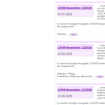
… heute
LVKM-Newsletter 23/2026
nur ein
Kreise
„Zero 
03.07.2026
plastik
zur Pla
In unserer heutigen Ausgabe 23/2026 habe
Sie ausgesucht:
Teilhabe ... [
mehr
]
… erin
LVKM-Newsletter 22/2026
nach B
einwan
gescha
26.06.2026
unsere
Bären a
In unserer heutigen Ausgabe 22/2026 habe
Sie ausgesucht:
Teilhabe / Pflege
Frankfurter Erklärung „Menschen ... [
mehr
]
… atme
LVKM-Newsletter 21/2026
langsa
Aktion
aufkom
18.06.2026
auch i
In unserer heutigen Ausgabe 21/2026 habe