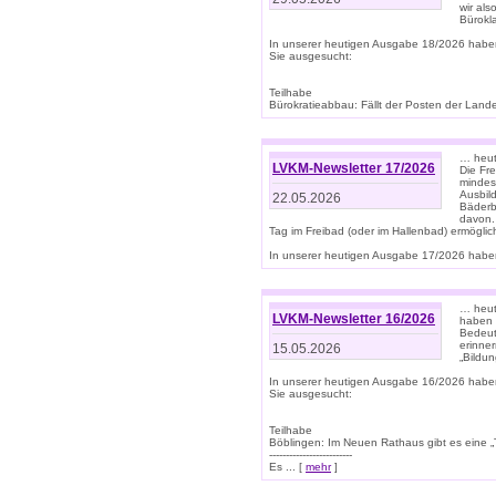
wir als
Bürok
In unserer heutigen Ausgabe 18/2026 habe
Sie ausgesucht:
Teilhabe
Bürokratieabbau: Fällt der Posten der Land
… heut
LVKM-Newsletter 17/2026
Die Fr
mindes
Ausbild
22.05.2026
Bäderbe
davon.
Tag im Freibad (oder im Hallenbad) ermöglic
In unserer heutigen Ausgabe 17/2026 haben
… heute
LVKM-Newsletter 16/2026
haben 
Bedeut
erinner
15.05.2026
„Bildun
In unserer heutigen Ausgabe 16/2026 habe
Sie ausgesucht:
Teilhabe
Böblingen: Im Neuen Rathaus gibt es eine „Toi
-------------------------
Es ... [
mehr
]