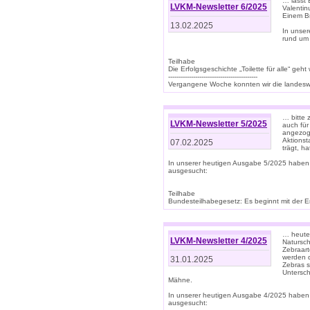
… lasst 
LVKM-Newsletter 6/2025
Valentin
Einem B
13.02.2025
In unse
rund um
Teilhabe
Die Erfolgsgeschichte „Toilette für alle“ geht
-------------------------------------------
Vergangene Woche konnten wir die landeswe
… bitte 
LVKM-Newsletter 5/2025
auch für
angezoge
Aktionst
07.02.2025
trägt, h
In unserer heutigen Ausgabe 5/2025 haben
ausgesucht:
Teilhabe
Bundesteilhabegesetz: Es beginnt mit der Erm
… heute 
LVKM-Newsletter 4/2025
Natursch
Zebraart
werden d
31.01.2025
Zebras s
Untersch
Mähne.
In unserer heutigen Ausgabe 4/2025 haben
ausgesucht: