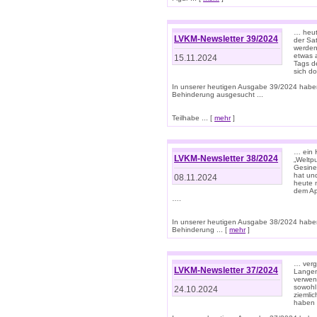
… heut
LVKM-Newsletter 39/2024
der Sa
werden
etwas 
15.11.2024
Tags de
sich d
In unserer heutigen Ausgabe 39/2024 habe
Behinderung ausgesucht ...
Teilhabe ... [
mehr
]
… ein 
LVKM-Newsletter 38/2024
„Weltpu
Gesine
hat und
08.11.2024
heute 
dem App
….
In unserer heutigen Ausgabe 38/2024 habe
Behinderung ... [
mehr
]
… verg
LVKM-Newsletter 37/2024
Langens
verwen
sowohl
24.10.2024
ziemlic
haben