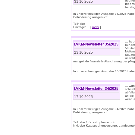
überre
31.10.2025
Idee w
befähi
In unserer heutigen Ausgabe 36/2025 habe
Behinderung ausgesucht:
Teilhabe
Umfrage: ... [
mehr
]
… heute
LVKM-Newsletter 35/2025
bundesw
50. Jah
Meilen
23.10.2025
Situati
unsicht
mangelnde finanzielle Absicherung der pfleg
In unserer heutigen Ausgabe 35/2025 haben
… wuss
LVKM-Newsletter 34/2025
schnel
abfalle
an die 
17.10.2025
wenn s
In unserer heutigen Ausgabe 34/2025 habe
Behinderung ausgesucht:
Teilhabe / Katastrophenschutz
inklusive Katastrophenvorsorge: Landesregie