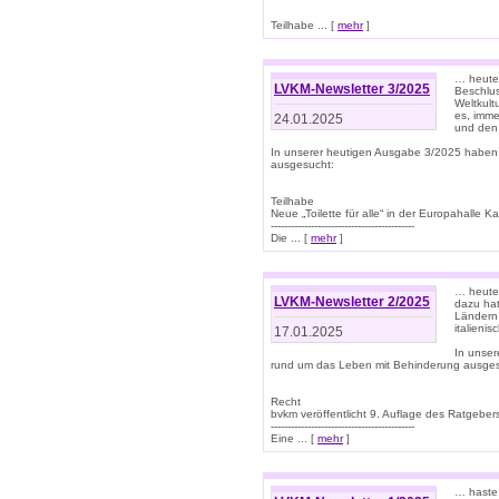
Teilhabe ... [
mehr
]
… heute 
LVKM-Newsletter 3/2025
Beschlu
Weltkult
es, imme
24.01.2025
und den 
In unserer heutigen Ausgabe 3/2025 haben
ausgesucht:
Teilhabe
Neue „Toilette für alle“ in der Europahalle Ka
-------------------------------------------
Die ... [
mehr
]
… heute 
LVKM-Newsletter 2/2025
dazu hat
Ländern 
italieni
17.01.2025
In unse
rund um das Leben mit Behinderung ausges
Recht
bvkm veröffentlicht 9. Auflage des Ratgeb
-------------------------------------------
Eine ... [
mehr
]
… haste 