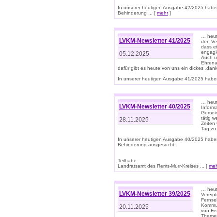
In unserer heutigen Ausgabe 42/2025 habe
Behinderung ... [
mehr
]
… heute
LVKM-Newsletter 41/2025
den Ver
dass et
engagie
05.12.2025
Auch u
Ehrena
dafür gibt es heute von uns ein dickes „dank
In unserer heutigen Ausgabe 41/2025 haben 
… heute
LVKM-Newsletter 40/2025
Informa
Gemein
tätig w
28.11.2025
Zeiten 
Tag zu
In unserer heutigen Ausgabe 40/2025 habe
Behinderung ausgesucht:
Teilhabe
Landratsamt des Rems-Murr-Kreises ... [
me
… heute
LVKM-Newsletter 39/2025
Verein
Fernse
Kommun
20.11.2025
von Fe
Themen 