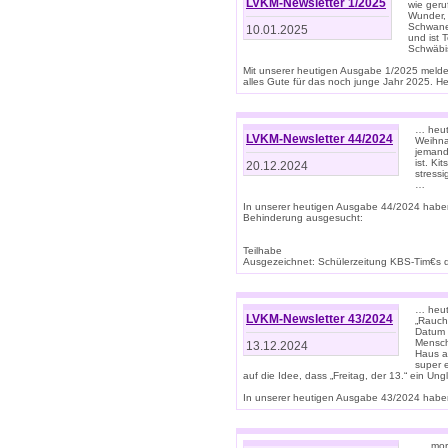
LVKM-Newsletter 1/2025
wie geru
Wunder, 
Schwanen
10.01.2025
und ist 
Schwäbi
Mit unserer heutigen Ausgabe 1/2025 meld
alles Gute für das noch junge Jahr 2025. H
… heute
LVKM-Newsletter 44/2024
Weihna
jemand
ist. K
20.12.2024
stress
…
In unserer heutigen Ausgabe 44/2024 habe
Behinderung ausgesucht:
Teilhabe
Ausgezeichnet: Schülerzeitung KBS-Tim€s de
… heute
LVKM-Newsletter 43/2024
„Rauch
Datum 
Mensch
13.12.2024
Haus au
super 
auf die Idee, dass „Freitag, der 13.“ ein Un
In unserer heutigen Ausgabe 43/2024 haben 
… „mor