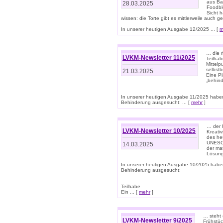
aus Ba
28.03.2025
Foodbl
Sicht h
wissen: die Torte gibt es mittlerweile auch g
In unserer heutigen Ausgabe 12/2025 ... [
m
… die r
LVKM-Newsletter 11/2025
Teilha
Mittelp
selbstb
21.03.2025
Eine Pl
„behind
In unserer heutigen Ausgabe 11/2025 habe
Behinderung ausgesucht: ... [
mehr
]
… der 
LVKM-Newsletter 10/2025
Kreati
des heu
UNESCO 
14.03.2025
der ma
Lösung
In unserer heutigen Ausgabe 10/2025 habe
Behinderung ausgesucht:
Teilhabe
Ein ... [
mehr
]
… steht 
LVKM-Newsletter 9/2025
Frühstüc