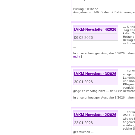
Bildung / Teilhabe
Ausgebremst: 146 Kinder mit Behinderungen
… für Kl
LVKM-Newsletter 4/2026
„Tag des
kalten T
Heizung 
06.02.2026
Beitrag 
nicht um
…
In unserer heutigen Ausgabe 4/2026 haben 
mehr
]
… die Ve
LVKM-Newsletter 3/2026
ausgeruf
Landwirt
und halt
30.01.2026
Pflegend
vergleic
ginge es im Alltag nicht … dafür ein herzlich
In unserer heutigen Ausgabe 3/2026 haben 
… der In
LVKM-Newsletter 2/2026
Wahl mit
wird si
angewend
23.01.2026
vorüberg
solche S
gebrauchen ...