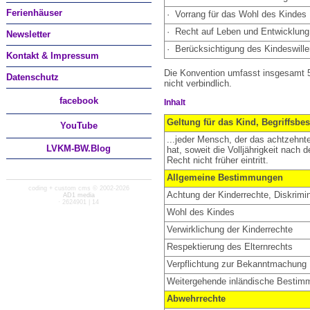
Ferienhäuser
·
Vorrang für das Wohl des Kindes
·
Recht auf Leben und Entwicklung
Newsletter
·
Berücksichtigung des Kindeswill
Kontakt & Impressum
Die Konvention umfasst insgesamt 54
Datenschutz
nicht verbindlich.
facebook
Inhalt
Geltung für das Kind, Begriffsb
You
Tube
...jeder Mensch, der das achtzehnte
LVKM-BW.Blog
hat, soweit die Volljährigkeit nac
Recht nicht früher eintritt.
Allgemeine Bestimmungen
coding + custom cms © 2002-2026
Achtung der Kinderrechte, Diskrimi
AD1 media
· 2624901 | 14
Wohl des Kindes
Verwirklichung der Kinderrechte
Respektierung des Elternrechts
Verpflichtung zur Bekanntmachung
Weitergehende inländische Bestimm
Abwehrrechte