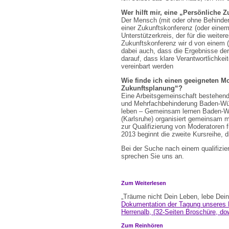
Wer hilft mir, eine „Persönliche
Der Mensch (mit oder ohne Behinder
einer Zukunftskonferenz (oder einem
Unterstützerkreis, der für die weiter
Zukunftskonferenz wir d von einem (e
dabei auch, dass die Ergebnisse der
darauf, dass klare Verantwortlichke
vereinbart werden
Wie finde ich einen geeigneten M
Zukunftsplanung“?
Eine Arbeitsgemeinschaft bestehen
und Mehrfachbehinderung Baden-Wü
leben – Gemeinsam lernen Baden-Wü
(Karlsruhe) organisiert gemeinsam 
zur Qualifizierung von Moderatoren f
2013 beginnt die zweite Kursreihe, d
Bei der Suche nach einem qualifizier
sprechen Sie uns an.
Zum Weiterlesen
„Träume nicht Dein Leben, lebe Dei
Dokumentation der Tagung unseres 
Herrenalb, (32-Seiten Broschüre, do
Zum Reinhören