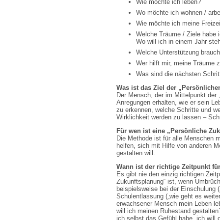
Wie möchte ich leben?
Wo möchte ich wohnen / arbe
Wie möchte ich meine Freizei
Welche Träume / Ziele habe 
Wo will ich in einem Jahr ste
Welche Unterstützung brauch
Wer hilft mir, meine Träume z
Was sind die nächsten Schrit
Was ist das Ziel der „Persönlich
Der Mensch, der im Mittelpunkt der 
Anregungen erhalten, wie er sein Leb
zu erkennen, welche Schritte und w
Wirklichkeit werden zu lassen – Schri
Für wen ist eine „Persönliche Zu
Die Methode ist für alle Menschen 
helfen, sich mit Hilfe von anderen 
gestalten will.
Wann ist der richtige Zeitpunkt f
Es gibt nie den einzig richtigen Zeit
Zukunftsplanung“ ist, wenn Umbrüc
beispielsweise bei der Einschulung („
Schulentlassung („wie geht es weiter
erwachsener Mensch mein Leben leb
will ich meinen Ruhestand gestalten?“
ich selbst das Gefühl habe, ich wil