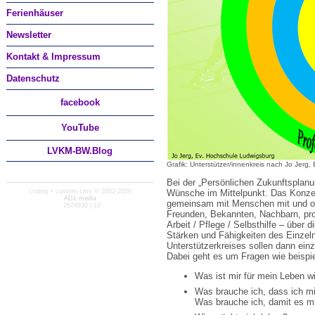
Ferienhäuser
Newsletter
Kontakt & Impressum
Datenschutz
facebook
You
Tube
LVKM-BW.Blog
Grafik: Unterstützer/innenkreis nach Jo Jerg
Bei der „Persönlichen Zukunftsplan
Wünsche im Mittelpunkt. Das Konze
coding + custom cms © 2002-2026
AD1 media
gemeinsam mit Menschen mit und ohn
· 2624930 | 10
Freunden, Bekannten, Nachbarn, pro
Arbeit / Pflege / Selbsthilfe – übe
Stärken und Fähigkeiten des Einzelne
Unterstützerkreises sollen dann einz
Dabei geht es um Fragen wie beispi
Was ist mir für mein Leben w
Was brauche ich, dass ich mi
Was brauche ich, damit es mi