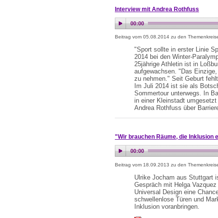
Interview mit Andrea Rothfuss
Beitrag vom 05.08.2014 zu den Themenkrei
"Sport sollte in erster Linie
2014 bei den Winter-Paralymp
25jährige Athletin ist in Loß
aufgewachsen. "Das Einzige, w
zu nehmen." Seit Geburt fehlt
Im Juli 2014 ist sie als Bot
Sommertour unterwegs. In Bad
in einer Kleinstadt umgesetzt
Andrea Rothfuss über Barrieref
"Wir brauchen Räume, die Inklusion 
Beitrag vom 18.09.2013 zu den Themenkrei
Ulrike Jocham aus Stuttgart i
Gespräch mit Helga Vazquez m
Universal Design eine Chance f
schwellenlose Türen und Mark
Inklusion voranbringen.