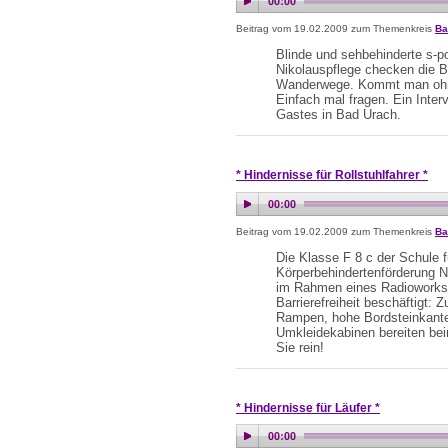
Beitrag vom 19.02.2009 zum Themenkreis
Ba
Blinde und sehbehinderte s-po
Nikolauspflege checken die B
Wanderwege. Kommt man ohne
Einfach mal fragen. Ein Int
Gastes in Bad Urach.
* Hindernisse für Rollstuhlfahrer *
Beitrag vom 19.02.2009 zum Themenkreis
Ba
Die Klasse F 8 c der Schule f
Körperbehindertenförderung N
im Rahmen eines Radiowork
Barrierefreiheit beschäftigt:
Rampen, hohe Bordsteinkante
Umkleidekabinen bereiten be
Sie rein!
* Hindernisse für Läufer *