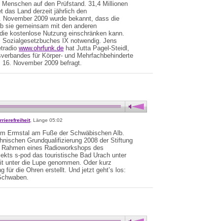
 Menschen auf den Prüfstand. 31,4 Millionen
t das Land derzeit jährlich den
 November 2009 wurde bekannt, dass die
 ob sie gemeinsam mit den anderen
die kostenlose Nutzung einschränken kann.
 Sozialgesetzbuches IX notwendig. Jens
etradio
www.ohrfunk.de
hat Jutta Pagel-Steidl,
verbandes für Körper- und Mehrfachbehinderte
 16. November 2009 befragt.
rrierefreiheit
, Länge 05:02
t im Ermstal am Fuße der Schwäbischen Alb.
hnischen Grundqualifizierung 2008 der Stiftung
im Rahmen eines Radioworkshops des
ojekts s-pod das touristische Bad Urach unter
eit unter die Lupe genommen. Oder kurz
 für die Ohren erstellt. Und jetzt geht’s los:
 Schwaben.