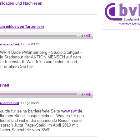
nloaden und Nachlesen
m inklusiven Tanzen ein
rrierefreiheit
, Länge 03:28
SWR 4 Baden-Württemberg - Studio Stuttgart -
die Städtetour der AKTION MENSCH auf dem
rter Innenstadt. Was Inklusion bedeutet und
 erfahren Sie hier.
iheit
rrierefreiheit
, Länge 05:25
rde für seine barrierefreie Seite
www.swr.de
lbernen Biene" ausgezeichnet. Was es für den
utet und wohin die spannende Reise in eine
 sprach Jutta Pagel-Steidl im April 2010 mit
 Rainer Scheuffele vom SWR.