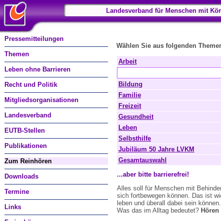
Landesverband für Menschen mit Kör
Pressemitteilungen
Wählen Sie aus folgenden Theme
Themen
Arbeit
Leben ohne Barrieren
Bildung
Recht und Politik
Familie
Mitgliedsorganisationen
Freizeit
Landesverband
Gesundheit
Leben
EUTB-Stellen
Selbsthilfe
Publikationen
Jubiläum 50 Jahre LVKM
Gesamtauswahl
Zum Reinhören
...aber bitte barrierefrei!
Downloads
Alles soll für Menschen mit Behinde
Termine
sich fortbewegen können. Das ist w
leben und überall dabei sein können
Links
Was das im Alltag bedeutet?
Hören 