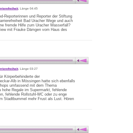
rrierefreiheit
, Länge 04:45
d-Reporterinnen und Reporter der Stiftung
arrierefreiheit Bad Uracher Wege und auch
 fremde Hilfe zum Uracher Wasserfall?
erview mit Frauke Dämgen vom Haus des
rrierefreiheit
, Länge 03:27
ür Körperbehinderte der
eckar-Alb in Mössingen hatte sich ebenfalls
shops umfassend mit dem Thema
 Zu hohe Regale im Supermarkt, fehlende
n, fehlende Rollstuhl-WC oder zu enge
im Stadtbummel mehr Frust als Lust. Hören