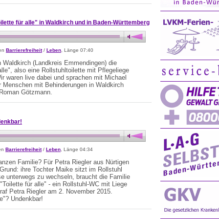
oilette für alle" in Waldkirch und in Baden-Württemberg
sen
Barrierefreiheit
/
Leben
, Länge 07:40
n Waldkirch (Landkreis Emmendingen) die
alle", also eine Rollstuhltoilette mit Pflegeliege
. Wir waren live dabei und sprachen mit Michael
ür Menschen mit Behinderungen in Waldkirch
r Roman Götzmann.
ndenkbar!
sen
Barrierefreiheit
/
Leben
, Länge 04:34
nzen Familie? Für Petra Riegler aus Nürtigen
Grund: ihre Tochter Maike sitzt im Rollstuhl
e unterwegs zu wechseln, braucht die Familie
oilette für alle" - ein Rollstuhl-WC mit Liege
traf Petra Riegler am 2. November 2015.
lle"? Undenkbar!