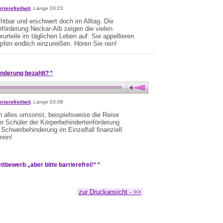
rrierefreiheit
, Länge 03:23
chtbar und erschwert doch im Alltag. Die
nförderung Neckar-Alb zeigen die vielen
urteile im täglichen Leben auf. Sie appellieren
pfen endlich einzureißen. Hören Sie rein!
derung bezahlt? *
rrierefreiheit
, Länge 03:08
 alles umsonst, beispielsweise die Reise
er Schüler der Körperbehindertenförderung
 Schwerbehinderung im Einzelfall finanziell
rein!
tbewerb „aber bitte barrierefrei!“ *
zur Druckansicht - >>