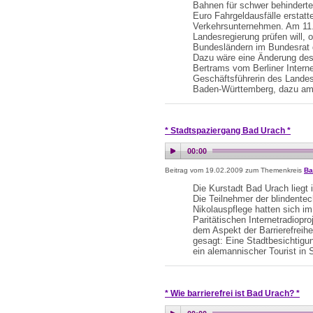
Bahnen für schwer behinderte
Euro Fahrgeldausfälle erstatte
Verkehrsunternehmen. Am 11.
Landesregierung prüfen will,
Bundesländern im Bundesrat 
Dazu wäre eine Änderung des
Bertrams vom Berliner Intern
Geschäftsführerin des Landes
Baden-Württemberg, dazu am
* Stadtspaziergang Bad Urach *
Beitrag vom 19.02.2009 zum Themenkreis
Ba
Die Kurstadt Bad Urach lieg
Die Teilnehmer der blindentec
Nikolauspflege hatten sich 
Paritätischen Internetradiopr
dem Aspekt der Barrierefreih
gesagt: Eine Stadtbesichtigung
ein alemannischer Tourist in
* Wie barrierefrei ist Bad Urach? *