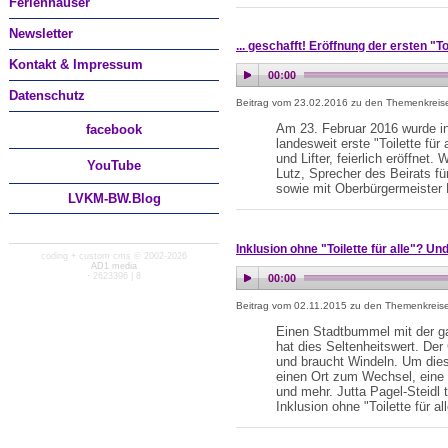
Ferienhäuser
Newsletter
... geschafft! Eröffnung der ersten "T
Kontakt & Impressum
Datenschutz
Beitrag vom 23.02.2016 zu den Themenkrei
Am 23. Februar 2016 wurde i
facebook
landesweit erste "Toilette für 
und Lifter, feierlich eröffnet
You
Tube
Lutz, Sprecher des Beirats f
sowie mit Oberbürgermeiste
LVKM-BW.Blog
Inklusion ohne "Toilette für alle"? U
coding + custom cms © 2002-2026
AD1 media
· 2623396 | 8
Beitrag vom 02.11.2015 zu den Themenkrei
Einen Stadtbummel mit der ga
hat dies Seltenheitswert. Der 
und braucht Windeln. Um dies
einen Ort zum Wechsel, eine "T
und mehr. Jutta Pagel-Steidl 
Inklusion ohne "Toilette für a