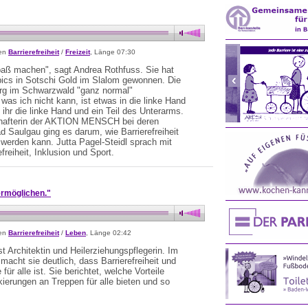
sen
Barrierefreiheit
/
Freizeit
, Länge 07:30
 Spaß machen", sagt Andrea Rothfuss. Sie hat
ics in Sotschi Gold im Slalom gewonnen. Die
burg im Schwarzwald "ganz normal"
as ich nicht kann, ist etwas in die linke Hand
 ihr die linke Hand und ein Teil des Unterarms.
schafterin der AKTION MENSCH bei deren
 Saulgau ging es darum, wie Barrierefreiheit
 werden kann. Jutta Pagel-Steidl sprach mit
reiheit, Inklusion und Sport.
ermöglichen."
sen
Barrierefreiheit
/
Leben
, Länge 02:42
st Architektin und Heilerziehungspflegerin. Im
acht sie deutlich, dass Barrierefreiheit und
ür alle ist. Sie berichtet, welche Vorteile
ierungen an Treppen für alle bieten und so