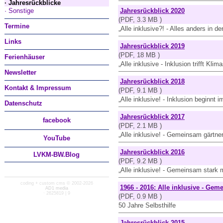
· Jahresrückblicke
· Sonstige
Jahresrückblick 2020
(PDF, 3.3 MB )
Termine
„Alle inklusive?! - Alles anders in de
Links
Jahresrückblick 2019
(PDF, 18 MB )
Ferienhäuser
„Alle inklusive - Inklusion trifft Klim
Newsletter
Jahresrückblick 2018
Kontakt & Impressum
(PDF, 9.1 MB )
„Alle inklusive! - Inklusion beginnt 
Datenschutz
Jahresrückblick 2017
facebook
(PDF, 2.1 MB )
„Alle inklusive! - Gemeinsam gärtne
You
Tube
Jahresrückblick 2016
LVKM-BW.Blog
(PDF, 9.2 MB )
„Alle inklusive! - Gemeinsam stark 
coding + custom cms © 2002-2026
1966 - 2016: Alle inklusive - Ge
AD1 media
· 2625819 | 9
(PDF, 0.9 MB )
50 Jahre Selbsthilfe
Jahresrückblick 2015