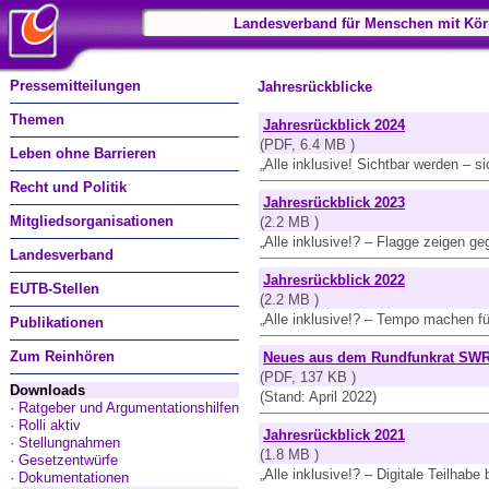
Landesverband für Menschen mit Kör
Pressemitteilungen
Jahresrückblicke
Themen
Jahresrückblick 2024
(PDF, 6.4 MB )
Leben ohne Barrieren
„Alle inklusive! Sichtbar werden – 
Recht und Politik
Jahresrückblick 2023
Mitgliedsorganisationen
(2.2 MB )
„Alle inklusive!? – Flagge zeigen ge
Landesverband
Jahresrückblick 2022
EUTB-Stellen
(2.2 MB )
„Alle inklusive!? – Tempo machen für
Publikationen
Zum Reinhören
Neues aus dem Rundfunkrat SW
(PDF, 137 KB )
Downloads
(Stand: April 2022)
· Ratgeber und Argumentationshilfen
· Rolli aktiv
Jahresrückblick 2021
· Stellungnahmen
(1.8 MB )
· Gesetzentwürfe
„Alle inklusive!? – Digitale Teilhabe b
· Dokumentationen