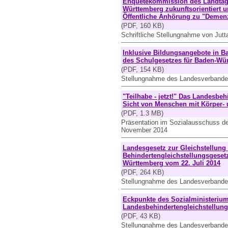
Enquetekommission des Landtags
Württemberg zukunftsorientiert u
Öffentliche Anhörung zu "Demen
(PDF, 160 KB)
Schriftliche Stellungnahme von Jutt
Inklusive Bildungsangebote in B
des Schulgesetzes für Baden-Wür
(PDF, 154 KB)
Stellungnahme des Landesverbandes
"Teilhabe - jetzt!" Das Landesbe
Sicht von Menschen mit Körper-
(PDF, 1.3 MB)
Präsentation im Sozialausschuss d
November 2014
Landesgesetz zur Gleichstellun
Behindertengleichstellungsgeset
Württemberg vom 22. Juli 2014
(PDF, 264 KB)
Stellungnahme des Landesverbande
Eckpunkte des Sozialministeriu
Landesbehindertengleichstellun
(PDF, 43 KB)
Stellungnahme des Landesverbande