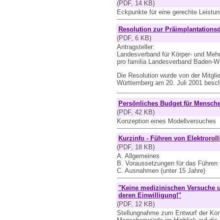
(PDF, 14 KB)
Eckpunkte für eine gerechte Leist
Resolution zur Präimplantationsd
(PDF, 6 KB)
Antragsteller:
Landesverband für Körper- und Meh
pro familia Landesverband Baden-W
Die Resolution wurde von der Mitgl
Württemberg am 20. Juli 2001 besc
Persönliches Budget für Mensch
(PDF, 42 KB)
Konzeption eines Modellversuches
Kurzinfo - Führen von Elektrorol
(PDF, 18 KB)
A. Allgemeines
B. Voraussetzungen für das Führen v
C. Ausnahmen (unter 15 Jahre)
"Keine medizinischen Versuche 
deren Einwilligung!"
(PDF, 12 KB)
Stellungnahme zum Entwurf der Ko