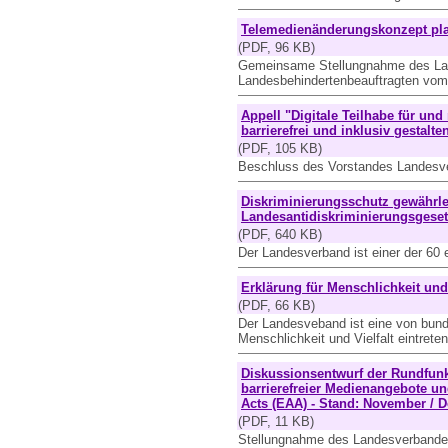
Telemedienänderungskonzept plan
(PDF, 96 KB)
Gemeinsame Stellungnahme des La
Landesbehindertenbeauftragten vo
Appell "Digitale Teilhabe für u
barrierefrei und inklusiv gestalte
(PDF, 105 KB)
Beschluss des Vorstandes Landesv
Diskriminierungsschutz gewährlei
Landesantidiskriminierungsgeset
(PDF, 640 KB)
Der Landesverband ist einer der 60
Erklärung für Menschlichkeit und 
(PDF, 66 KB)
Der Landesveband ist eine von bunde
Menschlichkeit und Vielfalt eintreten
Diskussionsentwurf der Rundfun
barrierefreier Medienangebote u
Acts (EAA) - Stand: November / 
(PDF, 11 KB)
Stellungnahme des Landesverbande