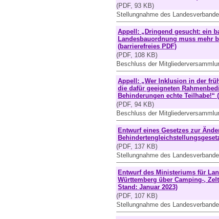
(PDF, 93 KB)
Stellungnahme des Landesverbande
Appell: „Dringend gesucht: ein b
Landesbauordnung muss mehr ba
(barrierefreies PDF)
(PDF, 108 KB)
Beschluss der Mitgliederversamml
Appell: „Wer Inklusion in der frü
die dafür geeigneten Rahmenbed
Behinderungen echte Teilhabe!“ (
(PDF, 94 KB)
Beschluss der Mitgliederversamml
Entwurf eines Gesetzes zur Ände
Behindertengleichstellungsgesetz
(PDF, 137 KB)
Stellungnahme des Landesverbandes
Entwurf des Ministeriums für L
Württemberg über Camping-, Zel
Stand: Januar 2023)
(PDF, 107 KB)
Stellungnahme des Landesverbande