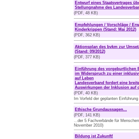
Entwurf eines Staatsvertrages ü
Stellungnahme des Landesverba
(PDF, 48 KB)
Empfehlungen / Vorschläge / Er
Kinderkrippen (Stand: Mai 2012)
(PDF, 362 KB)
Aktionsplan des bvkm zur Umset
(Stand: 09/2012)
(PDF, 377 KB)
Einführung des vorgeburtlichen B
im Widerspruch zu einer inklusiv
auf Leben
Landesverband fordert eine breite
Auswirkungen der Inklusion auf d
(PDF, 40 KB)
Im Vorfeld der geplanten Einführun
Ethische Grundaussagen...
(PDF, 141 KB)
...der 5 Fachverbände für Mensche
November 2010)
Bildung ist Zukunft!