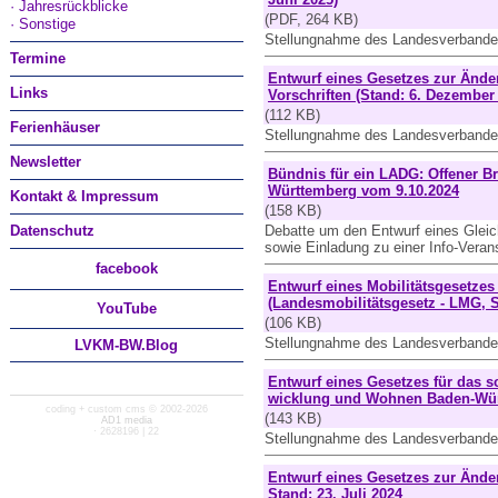
· Jahresrückblicke
(PDF, 264 KB)
· Sonstige
Stellungnahme des Landesverbandes
Termine
Entwurf eines Gesetzes zur Änd
Links
Vorschriften (Stand: 6. Dezember
(112 KB)
Ferienhäuser
Stellungnahme des Landesverbande
Newsletter
Bündnis für ein LADG: Offener Br
Württemberg vom 9.10.2024
Kontakt & Impressum
(158 KB)
Datenschutz
Debatte um den Entwurf eines Gleic
sowie Einladung zu einer Info-Veran
facebook
Entwurf eines Mobilitätsgesetze
(Landesmobilitätsgesetz - LMG, St
You
Tube
(106 KB)
Stellungnahme des Landesverbande
LVKM-BW.Blog
Entwurf eines Gesetzes für das s
wicklung und Wohnen Baden-Württ
coding + custom cms © 2002-2026
(143 KB)
AD1 media
· 2628196 | 22
Stellungnahme des Landesverbande
Entwurf eines Gesetzes zur Ände
Stand: 23. Juli 2024