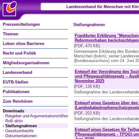
Landesverband für Menschen mit Kör
Pressemitteilungen
Stellungnahmen
Themen
Frankfurter Erklärung "Menschen 
Reformvorhaben berücksichtigen
Leben ohne Barrieren
(PDF, 470 KB)
Gemeinsame Erklärung des Bundesve
Recht und Politik
Menschen (bvkm), seiner Landesver
(Bundesausschuss) vom 24. Juni 2
Mitgliedsorganisationen
Entwurf der Verordnung des Sozi
Landesverband
und Pflegequalitätsgesetz – Aus
November 2025
EUTB-Stellen
(PDF, 138 KB)
Publikationen
Stellungnahme des Landesverband
Zum Reinhören
Entwurf eines Gesetzes über den
(Landeskatastrophenschutzgesetz 
Downloads
(PDF, 202 KB)
· Ratgeber und Argumentationshilfen
Stellungnahme des Landesverbande
· Rolli aktiv
· Stellungnahmen
Entwurf eines Gesetzes für Teilha
· Gesetzentwürfe
Pflegequalitätsgesetz - TPQG) un
· Dokumentationen
Juni 2025)