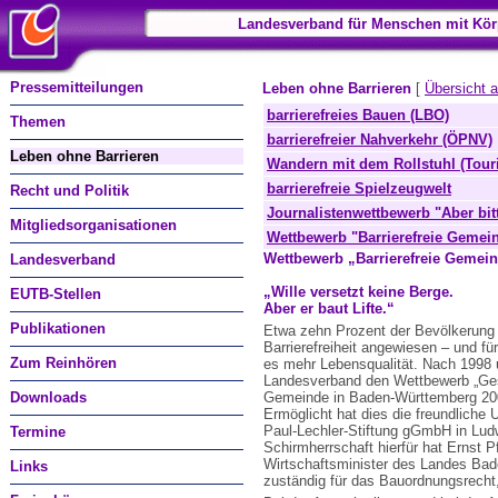
Landesverband für Menschen mit Kör
Pressemitteilungen
Leben ohne Barrieren
[
Übersicht 
barrierefreies Bauen (LBO)
Themen
barrierefreier Nahverkehr (ÖPNV)
Leben ohne Barrieren
Wandern mit dem Rollstuhl (Tour
barrierefreie Spielzeugwelt
Recht und Politik
Journalistenwettbewerb "Aber bitte
Mitgliedsorganisationen
Wettbewerb "Barrierefreie Gemei
Wettbewerb „Barrierefreie Gemei
Landesverband
„Wille versetzt keine Berge.
EUTB-Stellen
Aber er baut Lifte.“
Publikationen
Etwa zehn Prozent der Bevölkerung 
Barrierefreiheit angewiesen – und fü
Zum Reinhören
es mehr Lebensqualität. Nach 1998 
Landesverband den Wettbewerb „Gesu
Downloads
Gemeinde in Baden-Württemberg 20
Ermöglicht hat dies die freundliche 
Paul-Lechler-Stiftung gGmbH in Lud
Termine
Schirmherrschaft hierfür hat Ernst Pf
Wirtschaftsminister des Landes Ba
Links
zuständig für das Bauordnungsrech