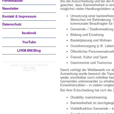
Ferienhäuser
Bei der Ausschreibung und bei der 
geachtet, dass Barrierefreiheit in e
Newsletter
möglichst vielen Handlungsfeldern u
Umsetzung einer barrierefreie
Kontakt & Impressum
Menschen mit Behinderung, Int
kommunaler Beauftragter für
Datenschutz
Gemeinde- / Stadtverwaltung
facebook
Bildung und Erziehung
Bauleitplanung und Wohnen
You
Tube
Grundversorgung (z.B. Leben
LVKM-BW.Blog
Öffentlicher Personennahverk
Freizeit, Kultur und Sport
Gastronomie und Tourismus
coding + custom cms © 2002-2026
AD1 media
Damit verfolgt der Wettbewerb vor al
· 2626205 | 11
Auswertung wurde bewusst die Topog
weder unmittelbar noch mittelbar be
Gemeinden untereinander zu erhalte
Einwohnerzahlen – in sieben vergle
Bei ihrer Entscheidung hat sich die 
Disability mainstreaming
Barrierefreiheit ist durchgängi
Vorbildfunktion Gemeinde – b