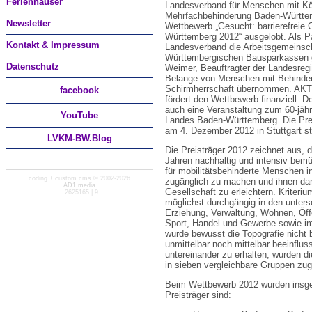
Ferienhäuser
Landesverband für Menschen mit Kö
Mehrfachbehinderung Baden-Württe
Newsletter
Wettbewerb „Gesucht: barrierefreie
Württemberg 2012“ ausgelobt. Als Pa
Kontakt & Impressum
Landesverband die Arbeitsgemeinsc
Württembergischen Bausparkassen 
Datenschutz
Weimer, Beauftragter der Landesregi
Belange von Menschen mit Behinder
Schirmherrschaft übernommen. A
facebook
fördert den Wettbewerb finanziell. 
auch eine Veranstaltung zum 60-jäh
You
Tube
Landes Baden-Württemberg. Die Prei
am 4. Dezember 2012 in Stuttgart st
LVKM-BW.Blog
Die Preisträger 2012 zeichnet aus, d
Jahren nachhaltig und intensiv bem
für mobilitätsbehinderte Menschen i
coding + custom cms © 2002-2026
zugänglich zu machen und ihnen dam
AD1 media
Gesellschaft zu erleichtern. Kriter
· 2625165 | 9
möglichst durchgängig in den unters
Erziehung, Verwaltung, Wohnen, Öffen
Sport, Handel und Gewerbe sowie im
wurde bewusst die Topografie nicht 
unmittelbar noch mittelbar beeinflu
untereinander zu erhalten, wurden 
in sieben vergleichbare Gruppen zug
Beim Wettbewerb 2012 wurden insg
Preisträger sind: