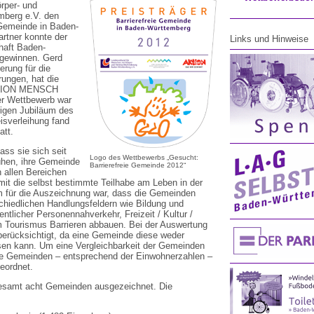
rper- und
mberg e.V. den
 Gemeinde in Baden-
rtner konnte der
Links und Hinweise
haft Baden-
gewinnen. Gerd
erung für die
ungen, hat die
KTION MENSCH
Der Wettbewerb war
rigen Jubiläum des
sverleihung fand
att.
ass sie sich seit
Logo des Wettbewerbs „Gesucht:
ühen, ihre Gemeinde
Barrierefreie Gemeinde 2012“
n allen Bereichen
it die selbst bestimmte Teilhabe am Leben in der
ium für die Auszeichnung war, dass die Gemeinden
chiedlichen Handlungsfeldern wie Bildung und
tlicher Personennahverkehr, Freizeit / Kultur /
 Tourismus Barrieren abbauen. Bei der Auswertung
berücksichtigt, da eine Gemeinde diese weder
ssen kann. Um eine Vergleichbarkeit der Gemeinden
die Gemeinden – entsprechend der Einwohnerzahlen –
eordnet.
esamt acht Gemeinden ausgezeichnet. Die