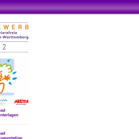
oad
nterlagen
oad
kumentation