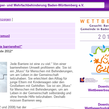
per- und Mehrfachbehinderung Baden-Württemberg e.V.
anzeigen
]
ismus)
 barrierefrei!"
nde 2012“
Jede Barriere ist eine zu viel.“ Von einer
barrierefreien Umwelt profitieren alle. Sie ist
ein „Muss“ für Menschen mit Behinderungen,
um am Leben in der Gemeinschaft
teilzuhaben. Sie erleichtert den Alltag für
junge Eltern mit Kinderwagen oder den
Großeltern mit Gehhilfen. Sie ist ein „Muss“
Downl
für Menschen mit Behinderungen, um am
Wettbewerbsu
Leben in der Gemeinschaft selbständig und
ohne fremde Hilfe teilzuhaben. Deshalb
müssen Barrieren weg.
Downl
 und 2008) hat der
Wettbewerbsdo