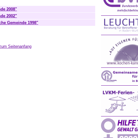
nde 2008"
nde 2002"
iche Gemeinde 1998"
zum Seitenanfang