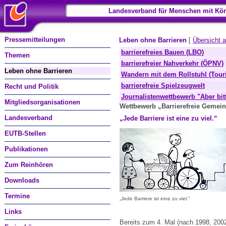
Landesverband für Menschen mit Kör
Pressemitteilungen
Leben ohne Barrieren
[
Übersicht 
barrierefreies Bauen (LBO)
Themen
barrierefreier Nahverkehr (ÖPNV)
Leben ohne Barrieren
Wandern mit dem Rollstuhl (Tour
barrierefreie Spielzeugwelt
Recht und Politik
Journalistenwettbewerb "Aber bitte
Mitgliedsorganisationen
Wettbewerb „Barrierefreie Gemei
Landesverband
„Jede Barriere ist eine zu viel.“
EUTB-Stellen
Publikationen
Zum Reinhören
Downloads
Termine
„Jede Barriere ist eine zu viel.“
Links
Bereits zum 4. Mal (nach 1998, 2002