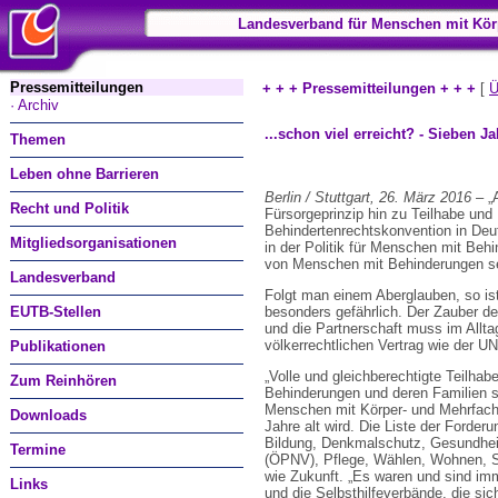
Landesverband für Menschen mit Kör
Pressemitteilungen
+ + + Pressemitteilungen + + +
[
Ü
· Archiv
...schon viel erreicht? - Sieben 
Themen
Leben ohne Barrieren
Berlin / Stuttgart, 26. März 2016
– „A
Recht und Politik
Fürsorgeprinzip hin zu Teilhabe und I
Behindertenrechtskonvention in Deu
Mitgliedsorganisationen
in der Politik für Menschen mit Behi
von Menschen mit Behinderungen se
Landesverband
Folgt man einem Aberglauben, so ist 
EUTB-Stellen
besonders gefährlich. Der Zauber de
und die Partnerschaft muss im Allta
völkerrechtlichen Vertrag wie der U
Publikationen
„Volle und gleichberechtigte Teilha
Zum Reinhören
Behinderungen und deren Familien s
Menschen mit Körper- und Mehrfach
Downloads
Jahre alt wird. Die Liste der Forderun
Bildung, Denkmalschutz, Gesundheit
Termine
(ÖPNV), Pflege, Wählen, Wohnen, Se
wie Zukunft. „Es waren und sind i
Links
und die Selbsthilfeverbände, die s