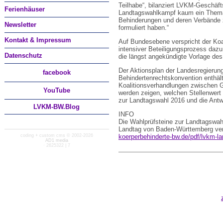
Teilhabe“, bilanziert LVKM-Geschäfts
Ferienhäuser
Landtagswahlkampf kaum ein Thema
Behinderungen und deren Verbände z
Newsletter
formuliert haben.“
Kontakt & Impressum
Auf Bundesebene verspricht der Koal
intensiver Beteiligungsprozess dazu
Datenschutz
die längst angekündigte Vorlage de
Der Aktionsplan der Landesregieru
facebook
Behindertenrechtskonvention enthä
Koalitionsverhandlungen zwischen 
You
Tube
werden zeigen, welchen Stellenwer
zur Landtagswahl 2016 und die Antwo
LVKM-BW.Blog
INFO
Die Wahlprüfsteine zur Landtagswah
Landtag von Baden-Württemberg vert
coding + custom cms © 2002-2026
koerperbehinderte-bw.de/pdf/lvkm-l
AD1 media
· 2625322 | 7