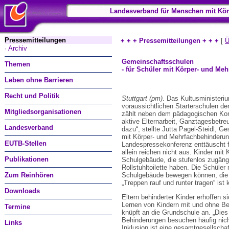
Landesverband für Menschen mit Kör
Pressemitteilungen
+ + + Pressemitteilungen + + +
[
Ü
· Archiv
Gemeinschaftsschulen
Themen
- für Schüler mit Körper- und M
Leben ohne Barrieren
Recht und Politik
Stuttgart (pm)
. Das Kultusministeriu
voraussichtlichen Starterschulen de
Mitgliedsorganisationen
zählt neben dem pädagogischen Kon
aktive Elternarbeit, Ganztagesbetreuu
Landesverband
dazu“, stellte Jutta Pagel-Steidl, 
mit Körper- und Mehrfachbehinderu
EUTB-Stellen
Landespressekonferenz enttäuscht f
allein reichen nicht aus. Kinder mi
Publikationen
Schulgebäude, die stufenlos zugängl
Rollstuhltoilette haben. Die Schüler
Zum Reinhören
Schulgebäude bewegen können, die
„Treppen rauf und runter tragen“ ist
Downloads
Eltern behinderter Kinder erhoffen 
Lernen von Kindern mit und ohne Be
Termine
knüpft an die Grundschule an. „Dies
Behinderungen besuchen häufig nich
Links
Inklusion ist eine gesamtgesellschaf