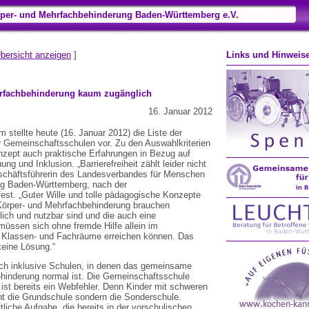
per- und Mehrfachbehinderung Baden-Württemberg e.V.
bersicht anzeigen
]
Links und Hinweis
ehrfachbehinderung kaum zugänglich
16. Januar 2012
m stellte heute (16. Januar 2012) die Liste der
r Gemeinschaftsschulen vor. Zu den Auswahlkriterien
zept auch praktische Erfahrungen in Bezug auf
ng und Inklusion. „Barrierefreiheit zählt leider nicht
Geschäftsführerin des Landesverbandes für Menschen
ng Baden-Württemberg, nach der
est. „Guter Wille und tolle pädagogische Konzepte
t Körper- und Mehrfachbehinderung brauchen
ich und nutzbar sind und die auch eine
 müssen sich ohne fremde Hilfe allein im
 Klassen- und Fachräume erreichen können. Das
 keine Lösung.“
sich inklusive Schulen, in denen das gemeinsame
hinderung normal ist. Die Gemeinschaftsschule
 ist bereits ein Webfehler. Denn Kinder mit schweren
t die Grundschule sondern die Sonderschule.
tliche Aufgabe, die bereits in der vorschulischen