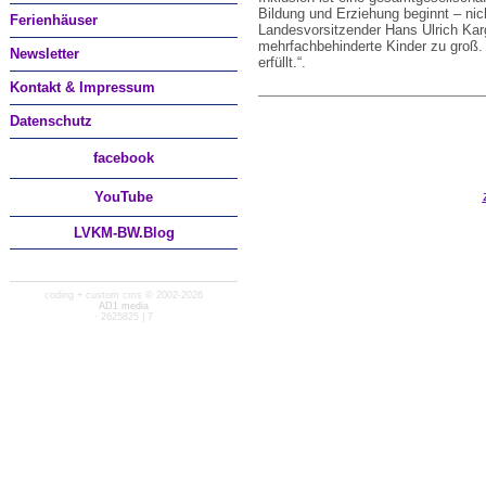
Bildung und Erziehung beginnt – nich
Ferienhäuser
Landesvorsitzender Hans Ulrich Karg
mehrfachbehinderte Kinder zu groß. 
Newsletter
erfüllt.“.
Kontakt & Impressum
Datenschutz
facebook
You
Tube
LVKM-BW.Blog
coding + custom cms © 2002-2026
AD1 media
· 2625825 | 7