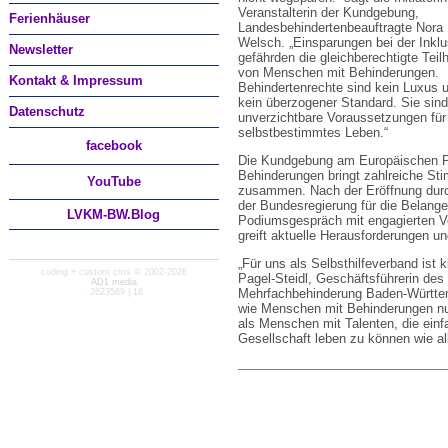
Veranstalterin der Kundgebung,
Ferienhäuser
Landesbehindertenbeauftragte Nora
Welsch. „Einsparungen bei der Inklu
Newsletter
gefährden die gleichberechtigte Teil
von Menschen mit Behinderungen.
Kontakt & Impressum
Behindertenrechte sind kein Luxus 
kein überzogener Standard. Sie sind
Datenschutz
unverzichtbare Voraussetzungen für
selbstbestimmtes Leben.“
facebook
Die Kundgebung am Europäischen Pr
Behinderungen bringt zahlreiche Sti
You
Tube
zusammen. Nach der Eröffnung durch
der Bundesregierung für die Belang
LVKM-BW.Blog
Podiumsgespräch mit engagierten Ve
greift aktuelle Herausforderungen u
„Für uns als Selbsthilfeverband ist k
coding + custom cms © 2002-2026
Pagel-Steidl, Geschäftsführerin de
AD1 media
Mehrfachbehinderung Baden-Württemb
· 2623569 | 16
wie Menschen mit Behinderungen nu
als Menschen mit Talenten, die einf
Gesellschaft leben zu können wie al