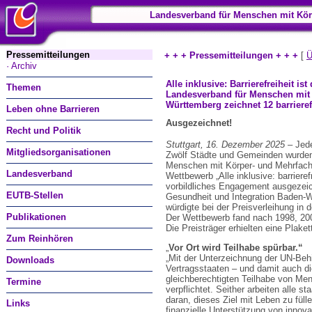
Landesverband für Menschen mit Kör
Pressemitteilungen
+ + + Pressemitteilungen + + +
[
Ü
· Archiv
Alle inklusive: Barrierefreiheit i
Themen
Landesverband für Menschen mit
Württemberg zeichnet 12 barriere
Leben ohne Barrieren
Ausgezeichnet!
Recht und Politik
Stuttgart, 16. Dezember 2025 –
Jede
Mitgliedsorganisationen
Zwölf Städte und Gemeinden wurde
Menschen mit Körper- und Mehrfac
Landesverband
Wettbewerb „Alle inklusive: barrier
vorbildliches Engagement ausgezeic
EUTB-Stellen
Gesundheit und Integration Baden-
würdigte bei der Preisverleihung in 
Publikationen
Der Wettbewerb fand nach 1998, 200
Die Preisträger erhielten eine Plaket
Zum Reinhören
„
Vor Ort wird Teilhabe spürbar.“
„Mit der Unterzeichnung der UN-Beh
Downloads
Vertragsstaaten – und damit auch di
gleichberechtigten Teilhabe von Me
Termine
verpflichtet. Seither arbeiten alle 
daran, dieses Ziel mit Leben zu füll
Links
finanzielle Unterstützung von innova