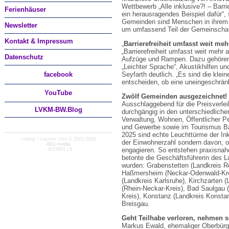
Wettbewerb „Alle inklusive?! – Barr
Ferienhäuser
ein herausragendes Beispiel dafür“
Gemeinden sind Menschen in ihrem Al
Newsletter
um umfassend Teil der Gemeinschaft 
Kontakt & Impressum
„
Barrierefreiheit umfasst weit me
„Barrierefreiheit umfasst weit mehr
Datenschutz
Aufzüge und Rampen. Dazu gehören e
„Leichter Sprache“, Akustikhilfen 
facebook
Seyfarth deutlich. „Es sind die klei
entscheiden, ob eine uneingeschränk
You
Tube
Zwölf Gemeinden ausgezeichnet!
Ausschlaggebend für die Preisverle
LVKM-BW.Blog
durchgängig in den unterschiedliche
Verwaltung, Wohnen, Öffentlicher Pe
und Gewerbe sowie im Tourismus Bar
2025 sind echte Leuchttürme der Inkl
coding + custom cms © 2002-2026
der Einwohnerzahl sondern davon, 
AD1 media
engagieren. So entstehen praxisnah
· 2624681 | 8
betonte die Geschäftsführerin des 
wurden: Grabenstetten (Landkreis R
Haßmersheim (Neckar-Odenwald-Krei
(Landkreis Karlsruhe), Kirchzarten
(Rhein-Neckar-Kreis), Bad Saulgau 
Kreis), Konstanz (Landkreis Konstan
Breisgau.
Geht Teilhabe verloren, nehmen s
Markus Ewald, ehemaliger Oberbürge