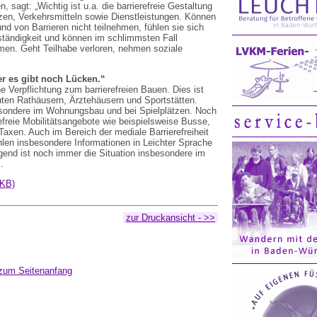
, sagt: „Wichtig ist u.a. die barrierefreie Gestaltung
zen, Verkehrsmitteln sowie Dienstleistungen. Können
 von Barrieren nicht teilnehmen, fühlen sie sich
ständigkeit und können im schlimmsten Fall
en. Geht Teilhabe verloren, nehmen soziale
er es gibt noch Lücken.“
he Verpflichtung zum barrierefreien Bauen. Dies ist
uten Rathäusern, Ärztehäusern und Sportstätten.
sondere im Wohnungsbau und bei Spielplätzen. Noch
efreie Mobilitätsangebote wie beispielsweise Busse,
Taxen. Auch im Bereich der mediale Barrierefreiheit
ehlen insbesondere Informationen in Leichter Sprache
gend ist noch immer die Situation insbesondere im
.
 KB)
zur Druckansicht - >>
zum Seitenanfang