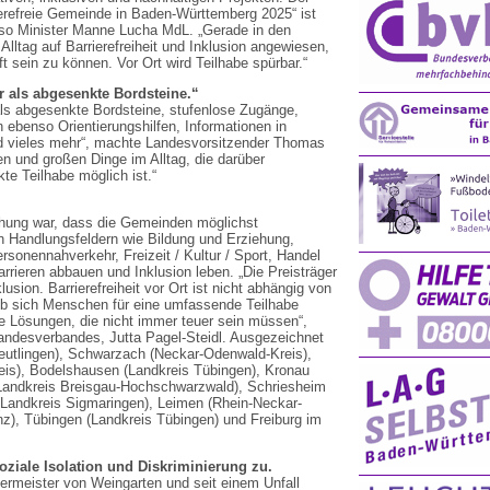
ierefreie Gemeinde in Baden-Württemberg 2025“ ist
, so Minister Manne Lucha MdL. „Gerade in den
ltag auf Barrierefreiheit und Inklusion angewiesen,
sein zu können. Vor Ort wird Teilhabe spürbar.“
hr als abgesenkte Bordsteine.“
 als abgesenkte Bordsteine, stufenlose Zugänge,
benso Orientierungshilfen, Informationen in
und vieles mehr“, machte Landesvorsitzender Thomas
nen und großen Dinge im Alltag, die darüber
te Teilhabe möglich ist.“
ihung war, dass die Gemeinden möglichst
n Handlungsfeldern wie Bildung und Erziehung,
rsonennahverkehr, Freizeit / Kultur / Sport, Handel
rieren abbauen und Inklusion leben. „Die Preisträger
usion. Barrierefreiheit vor Ort ist nicht abhängig von
ob sich Menschen für eine umfassende Teilhabe
e Lösungen, die nicht immer teuer sein müssen“,
Landesverbandes, Jutta Pagel-Steidl. Ausgezeichnet
eutlingen), Schwarzach (Neckar-Odenwald-Kreis),
s), Bodelshausen (Landkreis Tübingen), Kronau
 (Landkreis Breisgau-Hochschwarzwald), Schriesheim
(Landkreis Sigmaringen), Leimen (Rhein-Neckar-
z), Tübingen (Landkreis Tübingen) und Freiburg im
oziale Isolation und Diskriminierung zu.
rmeister von Weingarten und seit einem Unfall