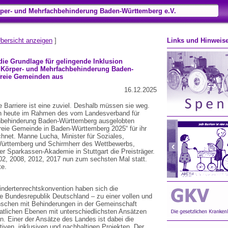
per- und Mehrfachbehinderung Baden-Württemberg e.V.
bersicht anzeigen
]
Links und Hinweis
st die Grundlage für gelingende Inklusion
 Körper- und Mehrfachbehinderung Baden-
freie Gemeinden aus
16.12.2025
 Barriere ist eine zuviel. Deshalb müssen sie weg.
n heute im Rahmen des vom Landesverband für
hbehinderung Baden-Württemberg ausgelobten
efreie Gemeinde in Baden-Württemberg 2025“ für ihr
hnet. Manne Lucha, Minister für Soziales,
Württemberg und Schirmherr des Wettbewerbs,
der Sparkassen-Akademie in Stuttgart die Preisträger.
2, 2008, 2012, 2017 nun zum sechsten Mal statt.
te.
indertenrechtskonvention haben sich die
e Bundesrepublik Deutschland – zu einer vollen und
nschen mit Behinderungen in der Gemeinschaft
staatlichen Ebenen mit unterschiedlichsten Ansätzen
en. Einer der Ansätze des Landes ist dabei die
tiven, inklusiven und nachhaltigen Projekten. Der