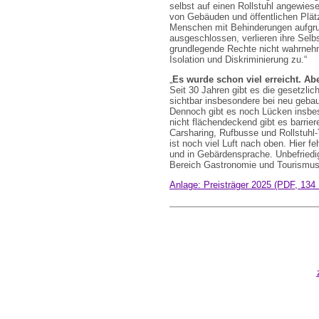
selbst auf einen Rollstuhl angewiesen
von Gebäuden und öffentlichen Plät
Menschen mit Behinderungen aufgrund
ausgeschlossen, verlieren ihre Selb
grundlegende Rechte nicht wahrnehm
Isolation und Diskriminierung zu.“
„
Es wurde schon viel erreicht. Ab
Seit 30 Jahren gibt es die gesetzlic
sichtbar insbesondere bei neu geba
Dennoch gibt es noch Lücken insbe
nicht flächendeckend gibt es barrier
Carsharing, Rufbusse und Rollstuhl-
ist noch viel Luft nach oben. Hier f
und in Gebärdensprache. Unbefriedi
Bereich Gastronomie und Tourismus
Anlage: Preisträger 2025 (PDF, 134