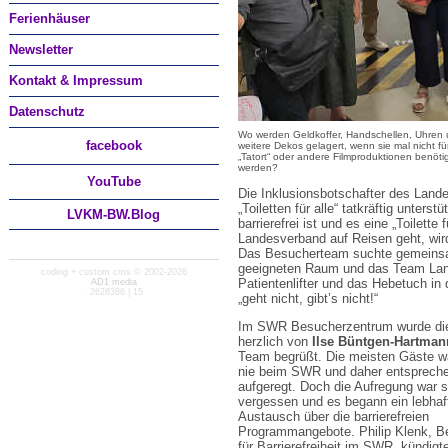
Ferienhäuser
Newsletter
Kontakt & Impressum
Datenschutz
Wo werden Geldkoffer, Handschellen, Uhren
facebook
weitere Dekos gelagert, wenn sie mal nicht fü
„Tatort“ oder andere Filmproduktionen benöti
werden?
You
Tube
Die Inklusionsbotschafter des Land
„Toiletten für alle“ tatkräftig unter
LVKM-BW.Blog
barrierefrei ist und es eine „Toilette
Landesverband auf Reisen geht, wird k
Das Besucherteam suchte gemeinsam 
geeigneten Raum und das Team Land
coding + custom cms © 2002-2026
Patientenlifter und das Hebetuch in
AD1 media
· 2628366 | 15
„geht nicht, gibt’s nicht!“
Im SWR Besucherzentrum wurde di
herzlich von
Ilse Büntgen-Hartman
Team begrüßt. Die meisten Gäste w
nie beim SWR und daher entsprech
aufgeregt. Doch die Aufregung war s
vergessen und es begann ein lebhaf
Austausch über die barrierefreien
Programmangebote. Philip Klenk, Be
für Barrierefreiheit im SWR, kündigt