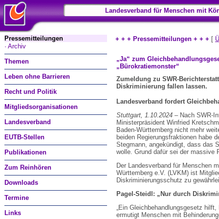
Landesverband für Menschen mit Kör
Pressemitteilungen
+ + + Pressemitteilungen + + +
[
Ü
· Archiv
„Ja“ zum Gleichbehandlungsgesetz
Themen
„Büro­kratiemonster“
Leben ohne Barrieren
Zumeldung zu SWR-Berichterstat
Diskriminierung fallen lassen.
Recht und Politik
Landesverband fordert Gleichbe
Mitgliedsorganisationen
Stuttgart, 1.10.2024 –
Nach SWR-Inf
Landesverband
Ministerpräsident Winfried Kretsch
Baden-Württemberg nicht mehr weiter
EUTB-Stellen
beiden Regierungsfraktionen habe de
Stegmann, angekündigt, dass das St
wolle. Grund dafür sei der massive
Publikationen
Der Landesverband für Menschen mi
Zum Reinhören
Württemberg e.V. (LVKM) ist Mitglie
Diskriminierungsschutz zu gewährle
Downloads
Pagel-Steidl: „Nur durch Diskrim
Termine
„Ein Gleichbehandlungsgesetz hilft
Links
ermutigt Menschen mit Behinderunge