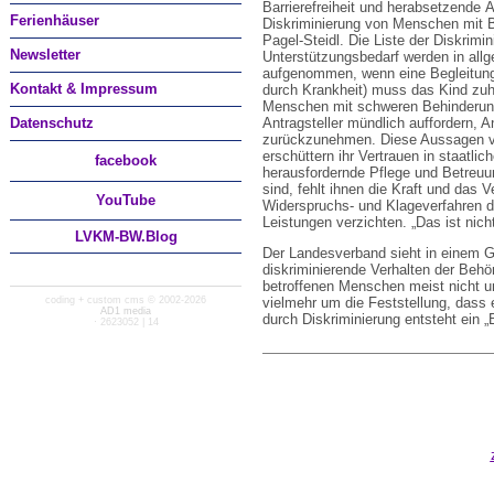
Barrierefreiheit und herabsetzende
Ferienhäuser
Diskriminierung von Menschen mit 
Pagel-Steidl. Die Liste der Diskrimi
Newsletter
Unterstützungsbedarf werden in all
aufgenommen, wenn eine Begleitung d
Kontakt & Impressum
durch Krankheit) muss das Kind zuh
Menschen mit schweren Behinderun
Datenschutz
Antragsteller mündlich auffordern, 
zurückzunehmen. Diese Aussagen ve
erschüttern ihr Vertrauen in staatli
facebook
herausfordernde Pflege und Betreuu
sind, fehlt ihnen die Kraft und das 
You
Tube
Widerspruchs- und Klageverfahren du
Leistungen verzichten. „Das ist nich
LVKM-BW.Blog
Der Landesverband sieht in einem 
diskriminierende Verhalten der Behö
betroffenen Menschen meist nicht 
coding + custom cms © 2002-2026
vielmehr um die Feststellung, dass e
AD1 media
durch Diskriminierung entsteht ein „
· 2623052 | 14