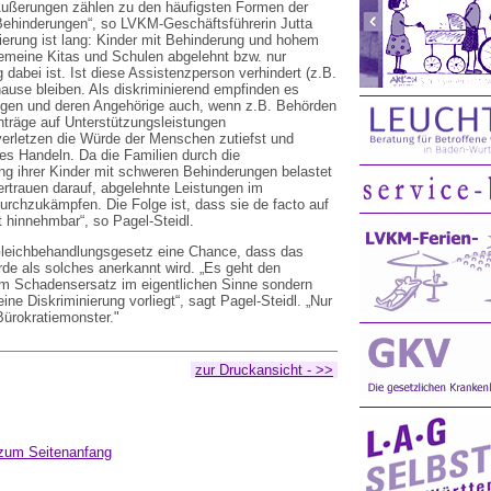
 Äußerungen zählen zu den häufigsten Formen der
Behinderungen“, so LVKM-Geschäftsführerin Jutta
nierung ist lang: Kinder mit Behinderung und hohem
gemeine Kitas und Schulen abgelehnt bzw. nur
abei ist. Ist diese Assistenzperson verhindert (z.B.
ause bleiben. Als diskriminierend empfinden es
gen und deren Angehörige auch, wenn z.B. Behörden
Anträge auf Unterstützungsleistungen
rletzen die Würde der Menschen zutiefst und
ches Handeln. Da die Familien durch die
ng ihrer Kinder mit schweren Behinderungen belastet
Vertrauen darauf, abgelehnte Leistungen im
rchzukämpfen. Die Folge ist, dass sie de facto auf
t hinnehmbar“, so Pagel-Steidl.
Gleichbehandlungsgesetz eine Chance, dass das
rde als solches anerkannt wird. „Es geht den
um Schadensersatz im eigentlichen Sinne sondern
ine Diskriminierung vorliegt“, sagt Pagel-Steidl. „Nur
Bürokratiemonster."
zur Druckansicht - >>
zum Seitenanfang