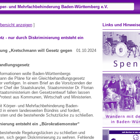
per- und Mehrfachbehinderung Baden-Württemberg e.V.
bersicht anzeigen
]
Links und Hinweis
 - nur durch Diskriminierung entsteht ein
tung „Kretschmann will Gesetz gegen
01.10.2024
handlungsgesetz
ormationen wolle Baden-Württembergs
mann die Pläne für ein Gleichbehandlungsgesetz
 verfolgen. In einem Brief an die Vorsitzenden der
r Chef der Staatskanzlei, Staatsminister Dr. Florian
aatsministerium den Gesetzentwurf fallen lassen
 Protest aus Kommunen, Wirtschaft und Ministerien.
t Körper- und Mehrfachbehinderung Baden-
d in einem landesweiten Bündnis und fordert,
isten und die bestehende Schutzlücke zu schließen.
inierung entsteht ein „Bürokratiemonster“
, bestehende Regelungslücken zu schließen und
n, sich gegen Diskriminierung zu wehren. Fehlende