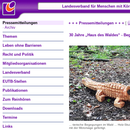
Landesverband für Menschen mit Kör
Pressemitteilungen
+ + + Pressemitteilungen + + +
[
Ü
· Archiv
30 Jahre „Haus des Waldes“ - Be
Themen
Leben ohne Barrieren
Recht und Politik
Mitgliedsorganisationen
Landesverband
EUTB-Stellen
Publikationen
Zum Reinhören
Downloads
Termine
... tierische Begegungen im Wald ... Holz-Sku
Links
mit der Motorsäge gefertigt.