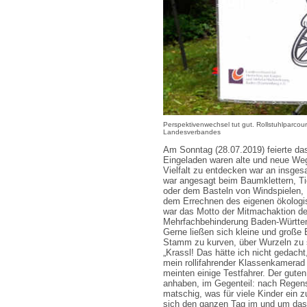
Perspektivenwechsel tut gut. Rollstuhlparcou
Landesverbandes
Am Sonntag (28.07.2019) feierte da
Eingeladen waren alte und neue We
Vielfalt zu entdecken war an insge
war angesagt beim Baumklettern, T
oder dem Basteln von Windspielen,
dem Errechnen des eigenen ökologi
war das Motto der Mitmachaktion d
Mehrfachbehinderung Baden-Württemb
Gerne ließen sich kleine und große 
Stamm zu kurven, über Wurzeln zu s
„Krassl! Das hätte ich nicht gedacht
mein rollifahrender Klassenkamerad 
meinten einige Testfahrer. Der gute
anhaben, im Gegenteil: nach Regen
matschig, was für viele Kinder ein 
sich den ganzen Tag im und um das 