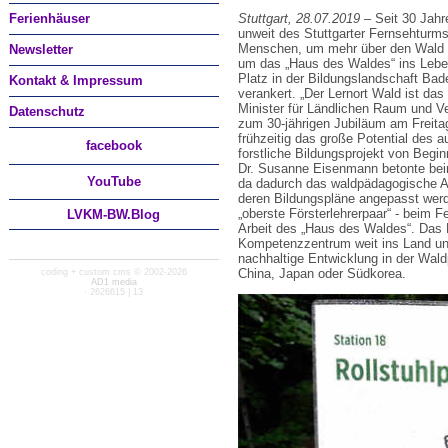
Ferienhäuser
Stuttgart, 28.07.2019
– Seit 30 Jah
unweit des Stuttgarter Fernsehturms
Menschen, um mehr über den Wald z
Newsletter
um das „Haus des Waldes“ ins Leben
Platz in der Bildungslandschaft Ba
Kontakt & Impressum
verankert. „Der Lernort Wald ist da
Minister für Ländlichen Raum und V
Datenschutz
zum 30-jährigen Jubiläum am Freitag
frühzeitig das große Potential des 
facebook
forstliche Bildungsprojekt von Beginn
Dr. Susanne Eisenmann betonte bei
You
Tube
da dadurch das waldpädagogische A
deren Bildungspläne angepasst werd
„oberste Försterlehrerpaar“ - beim F
LVKM-BW.Blog
Arbeit des „Haus des Waldes“. Das 
Kompetenzzentrum weit ins Land und
nachhaltige Entwicklung in der Waldp
China, Japan oder Südkorea.
coding + custom cms © 2002-2026
AD1 media
· 2626615 | 13