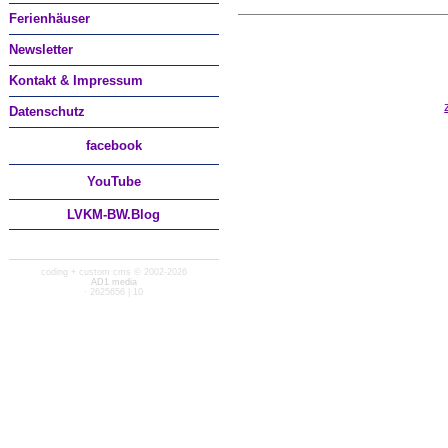
Ferienhäuser
Newsletter
Kontakt & Impressum
Datenschutz
facebook
You
Tube
LVKM-BW.Blog
coding + custom cms © 2002-2026
AD1 media
· 2625656 | 10