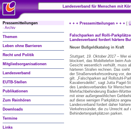
Landesverband für Menschen mit Kör
Pressemitteilungen
+ + + Pressemitteilungen + + +
[
Ü
· Archiv
Falschparken auf Rolli-Parkplätzen
Themen
Landesverband fordert härtere Bu
Leben ohne Barrieren
Neuer Bußgeldkatalog in Kraft
Recht und Politik
Stuttgart, 19. Oktober 2017
– Wer e
blockiert, das Mobiltelefon beim Au
Mitgliedsorganisationen
Gesicht wesentlich verhüllt, muss ab
härteren Strafen rechnen. Das sieht
Landesverband
der Straßenverkehrsordnung vor, der
gilt. „Falschparken auf Rollstuhl-Par
EUTB-Stellen
Kavaliersdelikt“, sagt Jutta Pagel-St
des Landesverbandes für Menschen 
Publikationen
Mehrfachbehinderung Baden-Württe
mit einer außergewöhlichen Gehbehi
Zum Reinhören
auf diese wenigen Parkplätze angew
Landesverband fordert daher härtere
Verkehrssünder, die zu Unrecht auf 
Downloads
Behindertenparkplätzen parken.
Termine
Links