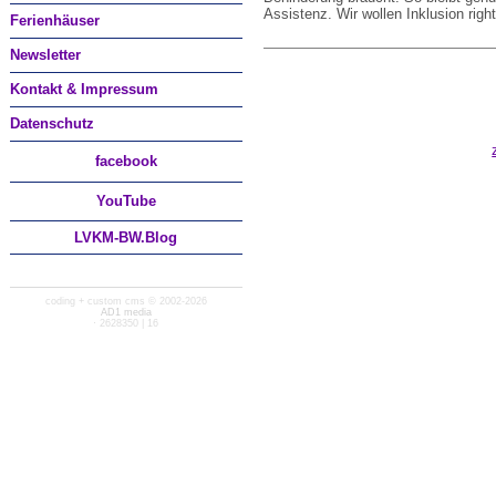
Assistenz. Wir wollen Inklusion right 
Ferienhäuser
Newsletter
Kontakt & Impressum
Datenschutz
facebook
You
Tube
LVKM-BW.Blog
coding + custom cms © 2002-2026
AD1 media
· 2628350 | 16