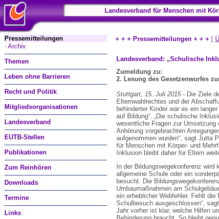
Landesverband für Menschen mit Kör
Pressemitteilungen
+ + + Pressemitteilungen + + +
[
Ü
· Archiv
Landesverband: „Schulische Inklus
Themen
Zumeldung zu:
Leben ohne Barrieren
2. Lesung des Gesetzenwurfes zu
Recht und Politik
Stuttgart, 15. Juli 2015
- Die Ziele 
Elternwahlrechtes und der Abschaffu
Mitgliedsorganisationen
behinderter Kinder war es ein lange
auf Bildung“. „Die schulische Inklus
Landesverband
wesentliche Fragen zur Umsetzung of
Anhörung vorgebrachten Anregungen 
EUTB-Stellen
aufgenommen wurden“, sagt Jutta P
für Menschen mit Körper- und Mehr
Publikationen
Inklusion bleibt daher für Eltern weit
In der Bildungswegekonferenz wird k
Zum Reinhören
allgemeine Schule oder ein sonder
besucht. Die Bildungswegekonferenz
Downloads
Umbaumaßnahmen am Schulgebäude od
ein erheblicher Webfehler. Fehlt die 
Termine
Schulbesuch ausgeschlossen“, sagt J
Jahr vorher ist klar, welche Hilfen
Links
Behinderung braucht. So bleibt gen