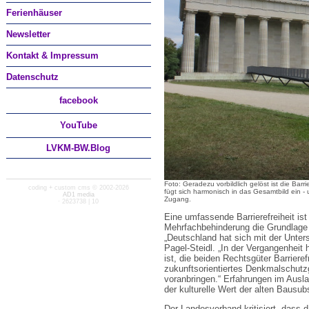
Ferienhäuser
Newsletter
Kontakt & Impressum
Datenschutz
facebook
You
Tube
LVKM-BW.Blog
Foto: Geradezu vorbildlich gelöst ist die Bar
coding + custom cms © 2002-2026
fügt sich harmonisch in das Gesamtbild ein -
AD1 media
Zugang.
· 2623738 | 10
Eine umfassende Barrierefreiheit is
Mehrfachbehinderung die Grundlage 
„Deutschland hat sich mit der Unter
Pagel-Steidl. „In der Vergangenheit h
ist, die beiden Rechtsgüter Barriere
zukunftsorientiertes Denkmalschutz
voranbringen.“ Erfahrungen im Ausl
der kulturelle Wert der alten Bausub
Der Landesverband kritisiert, dass