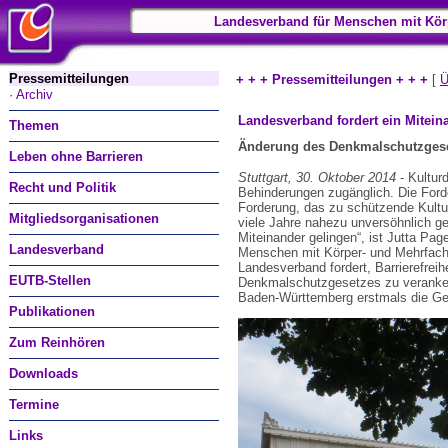
Landesverband für Menschen mit Kör
Pressemitteilungen
+ + + Pressemitteilungen + + +
[
Ü
· Archiv
Landesverband fordert ein Mitein
Themen
Änderung des Denkmalschutzges
Leben ohne Barrieren
Stuttgart, 30. Oktober 2014
- Kultur
Recht und Politik
Behinderungen zugänglich. Die Forde
Forderung, das zu schützende Kultur
Mitgliedsorganisationen
viele Jahre nahezu unversöhnlich ge
Miteinander gelingen“, ist Jutta Pag
Landesverband
Menschen mit Körper- und Mehrfach
Landesverband fordert, Barrierefrei
EUTB-Stellen
Denkmalschutzgesetzes zu veranker
Baden-Württemberg erstmals die G
Publikationen
Zum Reinhören
Downloads
Termine
Links