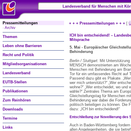
Landesverband für Menschen mit Kör
Pressemitteilungen
+ + + Pressemitteilungen + + +
[
Ü
· Archiv
ICH bin entscheidend! – Landesb
Themen
Mitsprache
Leben ohne Barrieren
5. Mai - Europäischer Gleichstel
Behinderung
Recht und Politik
Berlin / Stuttgart.
Mit Unterstützun
Mitgliedsorganisationen
MENSCH demonstrierten am Woch
Menschen mit Behinderung am Bran
Landesverband
Tor für ein umfassendes Recht auf T
Passend dazu gibt es Plakate. „Wer
EUTB-Stellen
wer mich unterstützt?“ „Wer entsche
wohne?“ „Wer entscheidet, wo und w
Publikationen
wähle?“ Zentrales Thema am Europ
Gleichstellungstag für Menschen mi
Zum Reinhören
Behinderung war dabei die Forderung
politisch beteiligen zu können. Die 
dazu: „ICH bin entscheidend!“
Downloads
Entschließung zur Novellierung des
Termine
Auch in Baden-Württemberg fordern
Links
allen Angelegenheiten, die sie betr