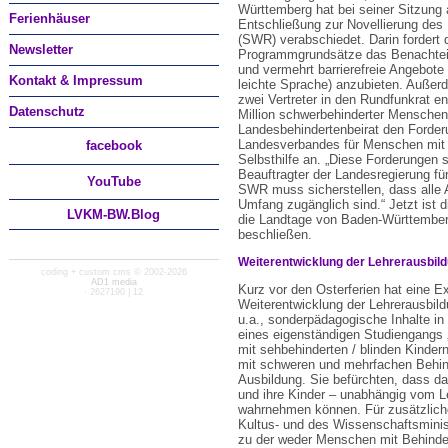
Württemberg hat bei seiner Sitzung 
Ferienhäuser
Entschließung zur Novellierung de
(SWR) verabschiedet. Darin fordert d
Newsletter
Programmgrundsätze das Benachtei
und vermehrt barrierefreie Angebote 
Kontakt & Impressum
leichte Sprache) anzubieten. Außer
zwei Vertreter in den Rundfunkrat en
Datenschutz
Million schwerbehinderter Menschen
Landesbehindertenbeirat den Forder
Landesverbandes für Menschen mit 
facebook
Selbsthilfe an. „Diese Forderungen 
Beauftragter der Landesregierung f
You
Tube
SWR muss sicherstellen, dass alle 
Umfang zugänglich sind.“ Jetzt ist 
LVKM-BW.Blog
die Landtage von Baden-Württember
beschließen.
Weiterentwicklung der Lehrerausbil
coding + custom cms © 2002-2026
AD1 media
Kurz vor den Osterferien hat eine 
· 2627190 | 12
Weiterentwicklung der Lehrerausbil
u.a., sonderpädagogische Inhalte i
eines eigenständigen Studiengangs 
mit sehbehinderten / blinden Kinder
mit schweren und mehrfachen Behind
Ausbildung. Sie befürchten, dass da
und ihre Kinder – unabhängig vom Le
wahrnehmen können. Für zusätzlich
Kultus- und des Wissenschaftsminis
zu der weder Menschen mit Behinde