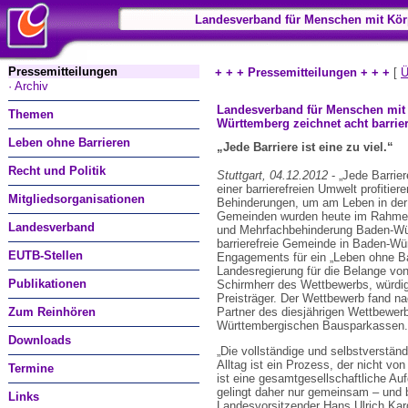
Landesverband für Menschen mit Kör
Pressemitteilungen
+ + + Pressemitteilungen + + +
[
Ü
· Archiv
Landesverband für Menschen mit
Themen
Württemberg zeichnet acht barrie
Leben ohne Barrieren
„Jede Barriere ist eine zu viel.“
Recht und Politik
Stuttgart, 04.12.2012
- „Jede Barrier
einer barrierefreien Umwelt profitier
Mitgliedsorganisationen
Behinderungen, um am Leben in der
Gemeinden wurden heute im Rahmen
Landesverband
und Mehrfachbehinderung Baden-Wü
barrierefreie Gemeinde in Baden-Wür
EUTB-Stellen
Engagements für ein „Leben ohne Ba
Landesregierung für die Belange v
Publikationen
Schirmherr des Wettbewerbs, würdig
Preisträger. Der Wettbewerb fand na
Zum Reinhören
Partner des diesjährigen Wettbewer
Württembergischen Bausparkassen. Di
Downloads
„Die vollständige und selbstverstä
Alltag ist ein Prozess, der nicht v
Termine
ist eine gesamtgesellschaftliche Auf
gelingt daher nur gemeinsam – und 
Links
Landesvorsitzender Hans Ulrich Karg