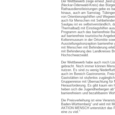
Der Wettbewerb zeige erneut „best-p
(Neckar-Odenwald-Kreis) das Bürge
Rathausdienstleistungen gebe es bar
hinaus, auch am Samstag. Tübingen 
von Orientierungshilfen und Wegweis
auch für Menschen mit Sehbehinderu
Saulgau ist es selbstverständlich,
Thermalbad) mit Einstiegshilfen aus
Programm auch das barrierefreie Ba
auf barrierefreie touristische Angeb
Keltenmuseum in der Ortsmitte sowo
Ausstellungskonzeption barrierefrei
mit Menschen mit Behinderung erleb
mit Behinderung des Landkreises B
Hochschwarzwald.
Der Wettbewerb habe auch noch Lücke
gebracht. Noch immer können Mens
nutzen. Es sind zu wenig Niederflur
auch im Bereich Gastronomie, Freize
Gaststätten ist stufenlos zugänglich
Gruppenreise mit Übernachtung für 
Herausforderung. Es gibt kaum ein H
heben sich die Jugendherbergen ab“,
barrierefreiem und bezahlbarem Wo
Die Preisverleihung ist eine Veran
Baden-Württemberg“ und wird mit Mi
AKTION MENSCH unterstützt das Pr
eine zu viel.“