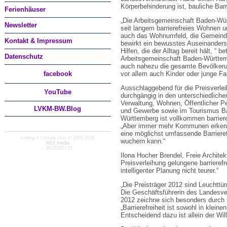
Körperbehinderung ist, bauliche Bar
Ferienhäuser
„Die Arbeitsgemeinschaft Baden-Wür
Newsletter
seit langem barrierefreies Wohnen un
auch das Wohnumfeld, die Gemeinden
Kontakt & Impressum
bewirkt ein bewusstes Auseinanders
Hilfen, die der Alltag bereit hält, “
Datenschutz
Arbeitsgemeinschaft Baden-Württemb
auch nahezu die gesamte Bevölkeru
facebook
vor allem auch Kinder oder junge Fa
Ausschlaggebend für die Preisverle
You
Tube
durchgängig in den unterschiedliche
Verwaltung, Wohnen, Öffentlicher Pe
LVKM-BW.Blog
und Gewerbe sowie im Tourismus Ba
Württemberg ist vollkommen barriere
„Aber immer mehr Kommunen erkenn
eine möglichst umfassende Barriere
coding + custom cms © 2002-2026
wuchern kann.“
AD1 media
· 2625183 | 11
Ilona Hocher Brendel, Freie Architekt
Preisverleihung gelungene barrierefre
intelligenter Planung nicht teurer.“
„Die Preisträger 2012 sind Leuchttü
Die Geschäftsführerin des Landesve
2012 zeichne sich besonders durch 
„Barrierefreiheit ist sowohl in klei
Entscheidend dazu ist allein der Wil