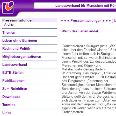
Landesverband für Menschen mit Kör
Pressemitteilungen
+ + + Pressemitteilungen + + +
[
Ü
· Archiv
Wenn das Leben endet...
Themen
Leben ohne Barrieren
Grabenstetten / Stuttgart (pm)
. „Wir
Recht und Politik
alles über den Friedhof wissen.“ Sei
einem Jahr treffen sich in Stuttgart
Mitgliedsorganisationen
Menschen mit schweren Behinderun
einem Projekt des Landesverbandes
Landesverband
Menschen mit Körper- und
Mehrfachbehinderung Baden-
EUTB-Stellen
Württemberg. Das Projekt „Hinter d
Horizont geht’s weiter …“ ist Bestan
Publikationen
des Programms „Förderung der
Selbständigkeit älterer Menschen mi
Zum Reinhören
Behinderung“, das in einem Zeitrau
drei Jahren von der Baden-Württem
Stiftung gefördert wird. Sie beschäft
Downloads
sich dabei mit Fragen zum „Älter we
sowie mit dem eigenen Tod: „Wie ge
Termine
eigentlich weiter, wenn ich sterbe?“
Grabenstetten.
Links