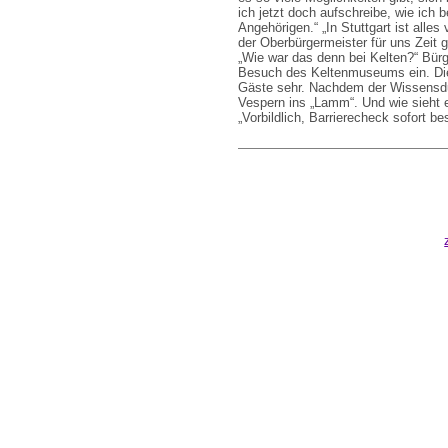
ich jetzt doch aufschreibe, wie ich b
Angehörigen.“ „In Stuttgart ist alles
der Oberbürgermeister für uns Zeit 
„Wie war das denn bei Kelten?“ Bür
Besuch des Keltenmuseums ein. Die
Gäste sehr. Nachdem der Wissensdur
Vespern ins „Lamm“. Und wie sieht es
„Vorbildlich, Barrierecheck sofort be