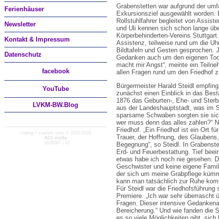
Grabenstetten war aufgrund der umfa
Ferienhäuser
Exkursionsziel ausgewählt worden. 
Rollstuhlfahrer begleitet von Assist
Newsletter
und Uli kennen sich schon lange üb
Körperbehinderten-Vereins Stuttgart.
Kontakt & Impressum
Assistenz, teilweise rund um die Uhr
Bildtafeln und Gesten gesprochen. J
Datenschutz
Gedanken auch um den eigenen Tod. 
macht mir Angst“, meinte ein Teilneh
facebook
allen Fragen rund um den Friedhof 
Bürgermeister Harald Steidl empfin
You
Tube
zunächst einen Einblick in das Best
1876 das Geburten-, Ehe- und Sterbe
LVKM-BW.Blog
aus der Landeshauptstadt, was im Ste
sparsame Schwaben sorgten sie sic
wer muss denn das alles zahlen?“ N
Friedhof. „Ein Friedhof ist ein Ort f
coding + custom cms © 2002-2026
Trauer, der Hoffnung, des Glaubens,
AD1 media
· 2626567 | 12
Begegnung“, so Steidl. In Grabenstet
Erd- und Feuerbestattung. Tief beei
etwas habe ich noch nie gesehen. Das
Geschwister und keine eigene Famil
der sich um meine Grabpflege kümme
kann man tatsächlich zur Ruhe komm
Für Steidl war die Friedhofsführung
Premiere. „Ich war sehr überrascht 
Fragen. Dieser intensive Gedankena
Bereicherung.“ Und wie fanden die S
es so viele Möglichkeiten gibt, sich